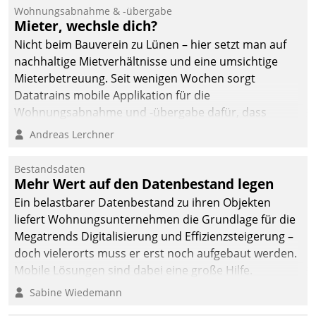
Ressort Kapitalanlage für
Wohnungsabnahme & -übergabe
künftige Aufgaben und
Mieter, wechsle dich?
Herausforderungen
Nicht beim Bauverein zu Lünen – hier setzt man auf
gerüstet.
nachhaltige Mietverhältnisse und eine umsichtige
Mieterbetreuung. Seit wenigen Wochen sorgt
Datatrains mobile Applikation für die
Wohnungsabnahme und -übergabe dafür, dass
Mieter wohlgeordnet kommen und, so es sein muss,
Andreas Lerchner
gehen können.
Bestandsdaten
Mehr Wert auf den Datenbestand legen
Ein belastbarer Datenbestand zu ihren Objekten
liefert Wohnungsunternehmen die Grundlage für die
Megatrends Digitalisierung und Effizienzsteigerung –
doch vielerorts muss er erst noch aufgebaut werden.
Mobile Lösungen sind dabei eine große Hilfe.
Sabine Wiedemann