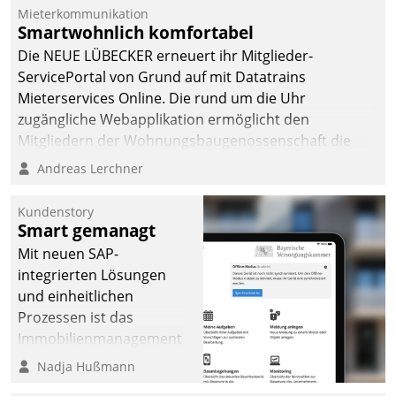
Mieterkommunikation
Smartwohnlich komfortabel
Die NEUE LÜBECKER erneuert ihr Mitglieder-
ServicePortal von Grund auf mit Datatrains
Mieterservices Online. Die rund um die Uhr
zugängliche Webapplikation ermöglicht den
Mitgliedern der Wohnungs­bau­genossenschaft die
Kontaktaufnahme per Smartphone, Tablet oder PC.
Andreas Lerchner
Kundenstory
Smart gemanagt
Mit neuen SAP-
integrierten Lösungen
und einheitlichen
Prozessen ist das
Immobilienmanagement
der Bayerischen
Nadja Hußmann
Versorgungskammer im