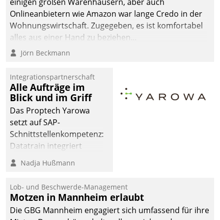
einigen großen Warenhäusern, aber auch
abgeben – rund um die
Onlineanbietern wie Amazon war lange Credo in der
Uhr.
Wohnungswirtschaft. Zugegeben, es ist komfortabel
alles aus einer Hand zu beziehen...
Jörn Beckmann
Integrationspartnerschaft
Alle Aufträge im
Blick und im Griff
Das Proptech Yarowa
setzt auf SAP-
Schnittstellenkompetenz:
Datatrain integriert
Yarowas Portal zur
Nadja Hußmann
Vergabe und Verwaltung
von Aufträgen der
Lob- und Beschwerde-Management
operativen
Motzen in Mannheim erlaubt
Instandhaltung in die
Die GBG Mannheim engagiert sich umfassend für ihre
SAP-Systemlandschaft