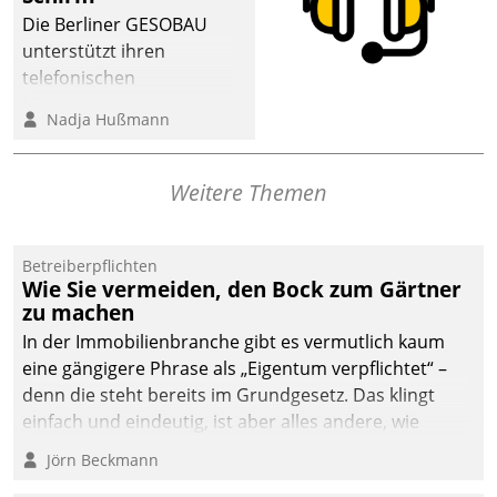
dafür ein Team
Die Berliner GESOBAU
bestehend aus
unterstützt ihren
Wohnungsunternehmen
telefonischen
und PropTech.
Mieterservice mit einem
Nadja Hußmann
digitalen Cockpit, das
situationsbezogen
passende Fragen und
Weitere Themen
Schlagworte auswirft.
Eine intuitive
Dialogführung ermöglicht
Betreiberpflichten
Wie Sie vermeiden, den Bock zum Gärtner
dem externen
zu machen
Serviceteam, Anrufe von
In der Immobilienbranche gibt es vermutlich kaum
Mietenden zügiger und
eine gängigere Phrase als „Eigentum verpflichtet“ –
effizienter zu bearbeiten.
denn die steht bereits im Grundgesetz. Das klingt
einfach und eindeutig, ist aber alles andere, wie
Branchenbeschäftigte wissen. Denn mit der
Jörn Beckmann
Verantwortung folgen Verpflichtungen.