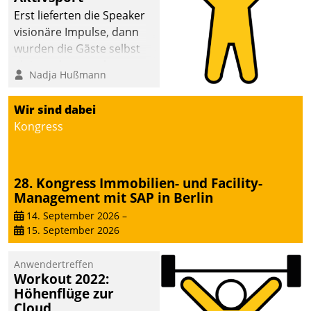
anspruchsvollen
Erst lieferten die Speaker
Aufgaben und
visionäre Impulse, dann
abnehmendem
wurden die Gäste selbst
Nachwuchs?
aktiv und sammelten
Nadja Hußmann
methodisch
Vernetzungsideen fürs
Wir sind dabei
Quartier. Dazwischen
Kongress
zeigte Datatrain, was es
Neues zu bieten hat.
28. Kongress Immobilien- und Facility-
Management mit SAP in Berlin
14. September 2026
–
15. September 2026
Anwendertreffen
Workout 2022:
Höhenflüge zur
Cloud