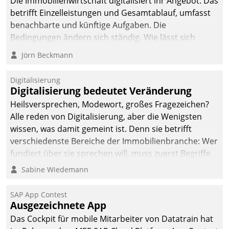
Die Immobilienwirtschaft digitalisiert ihr Angebot. Das
betrifft Einzelleistungen und Gesamtablauf, umfasst
benachbarte und künftige Aufgaben. Die
Bedingungen ändern sich ständig. Wie lässt sich
technisch die Kontrolle wahren und zugleich Freiraum
Jörn Beckmann
fürs Wachsen öffnen?
Digitalisierung
Digitalisierung bedeutet Veränderung
Heilsversprechen, Modewort, großes Fragezeichen?
Alle reden von Digitalisierung, aber die Wenigsten
wissen, was damit gemeint ist. Denn sie betrifft
verschiedenste Bereiche der Immobilienbranche: Wer
fundiert über sie sprechen will, muss zuerst Begriffe
klären. Ein Aspekt ist die betriebliche Optimierung:
Sabine Wiedemann
Moderne Softwarelösungen ermöglichen große
Einsparungen durch optimierte und automatisierte
SAP App Contest
Prozesse. Doch man darf nicht zu viel erwarten: Allein
Ausgezeichnete App
mit der Einführung einer neuen Software ist es nicht
Das Cockpit für mobile Mitarbeiter von Datatrain hat
getan. Die Digitalisierung erfordert von Unternehmen