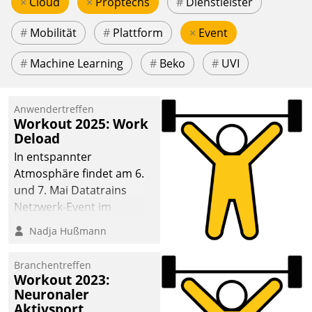
×
Cloud
×
Proptechs
#
Dienstleister
#
Mobilität
#
Plattform
×
Event
#
Machine Learning
#
Beko
#
UVI
Anwendertreffen
Workout 2025: Work
Deload
In entspannter
Atmosphäre findet am 6.
und 7. Mai Datatrains
Netzwerk-Event im
Kunden- und Partnerkreis
Nadja Hußmann
statt. Zentrale Frage: Wie
lassen sich
Branchentreffen
Mammutprojekte
Workout 2023:
meistern und Workloads
Neuronaler
Aktivsport
wuppen – bei zunehmend