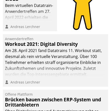
Beim virtuellen Datatrain-
Anwendertreffen am 27.
April 2022 erhielten die
Teilnehmerinnen und
Andreas Lerchner
Teilnehmer kurzweilige
Einblicke in innovative
Anwendertreffen
Cloud-Strategien und -
Workout 2021: Digital Diversity
Lösungen mit hohem
Am 28. April 2021 fand Datatrains 11. Workout statt,
Zukunftspotenzial.
diesmal als rein virtuelle Veranstaltung. Über 100
Teilnehmer erhielten straff organisierte Einblicke in
Zukunftsthemen und innovative Projekte. Zuletzt
wurden die Top-Interessengebiete ermittelt.
Andreas Lerchner
Offene Plattform
Brücken bauen zwischen ERP-System und
Drittanbietern