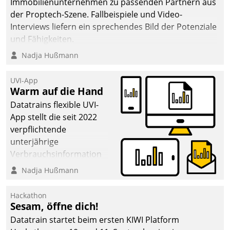
Immobilienunternehmen zu passenden Partnern aus
der Proptech-Szene. Fallbeispiele und Video-
Interviews liefern ein sprechendes Bild der Potenziale
und Fähigkeiten.
Nadja Hußmann
UVI-App
Warm auf die Hand
Datatrains flexible UVI-
App stellt die seit 2022
verpflichtende
unterjährige
Verbrauchsinformation
schnell, zuverlässig und
Nadja Hußmann
leicht bekömmlich bereit:
Die monatlichen
Hackathon
Mitteilungen zum
Sesam, öffne dich!
Heizungs- und
Datatrain startet beim ersten KIWI Platform
Wasserverbrauch gehen