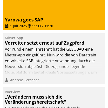
von AktivBo und
Datatrain ermöglicht
automatisiert ausgelöste,
zielgerichtete
Yarowa goes SAP
Mieterbefragungen – eine
2. Juli 2026
11:00
–
11:30
starke Grundlage für
intelligente,
Mieter-App
datengestützte
Vorreiter setzt erneut auf Zugpferd
Entscheidungen.
Vor rund einem Jahrzehnt hat die GESOBAU eine
Mieter-App eingeführt. Nun wird die von Datatrain
entwickelte SAP-integrierte Anwendung durch die
Neuversion abgelöst. Die zugrunde liegende
Cloudplattform bietet ideale Voraussetzungen, um
die Funktionalität der App zu erweitern und weitere
Andreas Lerchner
innovative Apps, auch von Drittanbietern, in SAP zu
integrieren.
Interview
„Verändern muss sich die
Veränderungsbereitschaft“