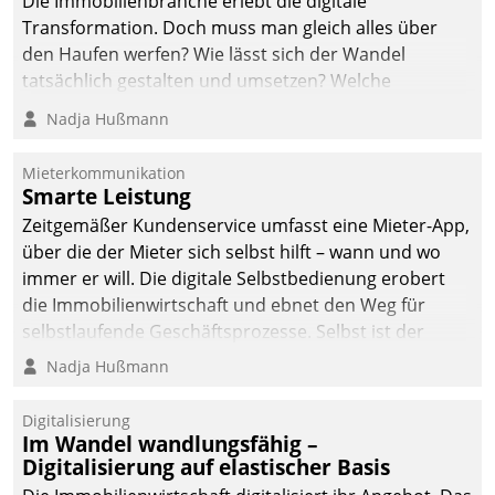
Die Immobilienbranche erlebt die digitale
Transformation. Doch muss man gleich alles über
den Haufen werfen? Wie lässt sich der Wandel
tatsächlich gestalten und umsetzen? Welche
Argumente zählen wirklich?
Nadja Hußmann
Mieterkommunikation
Smarte Leistung
Zeitgemäßer Kundenservice umfasst eine Mieter-App,
über die der Mieter sich selbst hilft – wann und wo
immer er will. Die digitale Selbstbedienung erobert
die Immobilienwirtschaft und ebnet den Weg für
selbstlaufende Geschäftsprozesse. Selbst ist der
Kunde und smart der Serviceanbieter.
Nadja Hußmann
Digitalisierung
Im Wandel wandlungsfähig –
Digitalisierung auf elastischer Basis