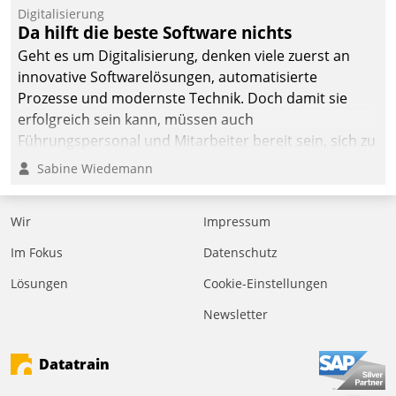
befolgt werden.
Digitalisierung
Da hilft die beste Software nichts
Geht es um Digitalisierung, denken viele zuerst an
innovative Softwarelösungen, automatisierte
Prozesse und modernste Technik. Doch damit sie
erfolgreich sein kann, müssen auch
Führungspersonal und Mitarbeiter bereit sein, sich zu
verändern und anzupassen, sonst werden sie an ihr
Sabine Wiedemann
scheitern.
Wir
Impressum
Im Fokus
Datenschutz
Lösungen
Cookie-Einstellungen
Newsletter
Datatrain