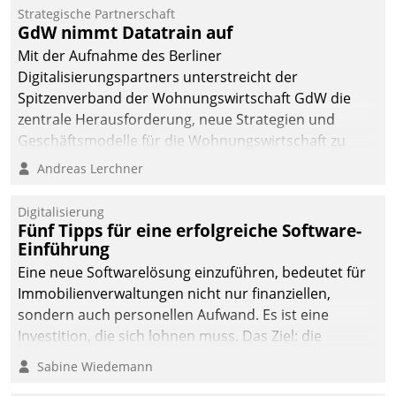
kommunale Wohnungsbauunternehmen daher
Strategische Partnerschaft
gemeinsam mit der Berliner Datatrain GmbH den
GdW nimmt Datatrain auf
Teilprozess der Objektsanierung digitalisiert.
Mit der Aufnahme des Berliner
Digitalisierungspartners unterstreicht der
Spitzenverband der Wohnungswirtschaft GdW die
zentrale Herausforderung, neue Strategien und
Geschäftsmodelle für die Wohnungswirtschaft zu
entwickeln.
Andreas Lerchner
Digitalisierung
Fünf Tipps für eine erfolgreiche Software-
Einführung
Eine neue Softwarelösung einzuführen, bedeutet für
Immobilienverwaltungen nicht nur finanziellen,
sondern auch personellen Aufwand. Es ist eine
Investition, die sich lohnen muss. Das Ziel: die
nachhaltige Optimierung der Geschäftsabläufe. Damit
Sabine Wiedemann
dieses Ziel erreicht wird, sollten einige Grundregeln