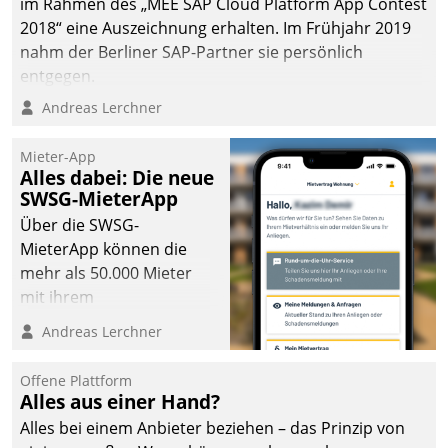
im Rahmen des „MEE SAP Cloud Platform App Contest
die Bereitschaft, sich zu überprüfen, zu hinterfragen
2018“ eine Auszeichnung erhalten. Im Frühjahr 2019
und zu verändern.
nahm der Berliner SAP-Partner sie persönlich
entgegen.
Andreas Lerchner
Mieter-App
Alles dabei: Die neue
SWSG-MieterApp
Über die SWSG-
MieterApp können die
mehr als 50.000 Mieter
mit ihrem
Wohnungsunternehmen
Andreas Lerchner
kommunizieren, auf dem
Laufenden bleiben, Daten
Offene Plattform
einsehen und ändern
Alles aus einer Hand?
oder
Alles bei einem Anbieter beziehen – das Prinzip von
Schadensmeldungen