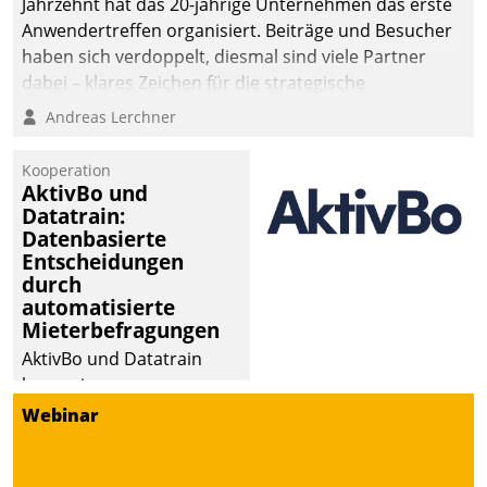
Jahrzehnt hat das 20-jährige Unternehmen das erste
Anwendertreffen organisiert. Beiträge und Besucher
haben sich verdoppelt, diesmal sind viele Partner
dabei – klares Zeichen für die strategische
Fokussierung auf den Kunden.
Andreas Lerchner
Kooperation
AktivBo und
Datatrain:
Datenbasierte
Entscheidungen
durch
automatisierte
Mieterbefragungen
AktivBo und Datatrain
kooperieren –
Immobilienunternehmen
Webinar
profitieren: Die nahtlose
Integration der Lösungen