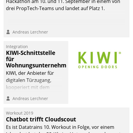
Hackathon am 10. und 11. September in einem von
automatisiert, vollständig
drei PropTech-Teams und landet auf Platz 1.
und auf Wunsch über
mehrere zuvor
festgelegte
Andreas Lerchner
Kommunikationswege bei
den Empfängern ein.
Integration
KIWI-Schnittstelle
für
Wohnungsunternehmen
KIWI, der Anbieter für
digitalen Türzugang,
kooperiert mit dem
Beratungs- und
Andreas Lerchner
Softwareentwicklungshaus
Datatrain.
Workout 2019
Chatbot trifft Cloudscout
Es ist Datatrains 10. Workout in Folge, vor einem