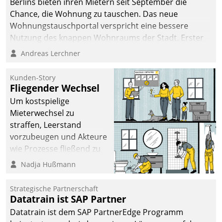
Berlins bieten ihren Mietern seit September die
sich dabei für den Betrieb
Chance, die Wohnung zu tauschen. Das neue
der Lösung über die SAP
Wohnungstauschportal verspricht eine bessere
Cloud Platform
Nutzung des knappen Wohnraums der Stadt. Erster
entschieden - als erstes
Anwendungsfall für Datatrains Lösung API-Hub mit
Andreas Lerchner
Unternehmen am
Schnittstellen zu den ERP-Systemen der
Wohnungsmarkt.
Unternehmen.
Kunden-Story
Fliegender Wechsel
Um kostspielige
Mieterwechsel zu
straffen, Leerstand
vorzubeugen und Akteure
wie Prozesse fließend zu
vernetzen, nutzt die
Nadja Hußmann
Berliner Gewobag seit
Jahresbeginn eine
Strategische Partnerschaft
Überblick, Einsicht und
Datatrain ist SAP Partner
Eingriff bietende Lösung.
Datatrain ist dem SAP PartnerEdge Programm
Zur Entwicklung setzte