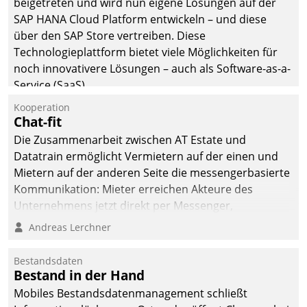
beigetreten und wird nun eigene Lösungen auf der
man auf
SAP HANA Cloud Platform entwickeln – und diese
Cloudtechnologie,
über den SAP Store vertreiben. Diese
bewährte und Startup-
Technologieplattform bietet viele Möglichkeiten für
Partner sowie erstmals
noch innovativere Lösungen – auch als Software-as-a-
agile Projektmethoden.
Service (SaaS).
Kooperation
Chat-fit
Die Zusammenarbeit zwischen AT Estate und
Datatrain ermöglicht Vermietern auf der einen und
Mietern auf der anderen Seite die messengerbasierte
Kommunikation: Mieter erreichen Akteure des
Unternehmens jetzt direkt per Messenger,
Mitarbeiter oder Dienstleister empfangen oder
Andreas Lerchner
versenden die Nachrichten via Cockpit.
Bestandsdaten
Bestand in der Hand
Mobiles Bestandsdatenmanagement schließt