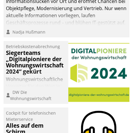
Informationslücken vor Ort und eröffnet Chancen bei
Objektpflege, Modernisierung und Vertrieb. Nur wenn
aktuelle Informationen vorliegen, laufen
Geschäftsprozesse rund – und blühen IT-gestützt auf.
Nadja Hußmann
Betriebskostenabrechnung
Siegerteams
„Digitalpioniere der
Wohnungswirtschaft
2024“ gekürt
Wohnungswirtschaftliche
Vorreiter für den Weg in
DW Die
eine digitale Zukunft zu
Wohnungswirtschaft
finden, ist das Ziel des
Awards „Digitalpioniere
Cockpit für telefonischen
der
Mieterservice
Wohnungswirtschaft“.
Alles auf dem
Bewerben können sich
Schirm