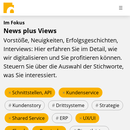
Im Fokus
News plus Views
Vorstöße, Neuigkeiten, Erfolgsgeschichten,
Interviews: Hier erfahren Sie im Detail, wie
wir digitalisieren und Sie profitieren können.
Steuern Sie über die Auswahl der Stichworte,
was Sie interessiert.
×
Schnittstellen, API
×
Kundenservice
#
Kundenstory
#
Drittsysteme
#
Strategie
×
Shared Service
#
ERP
×
UX/UI