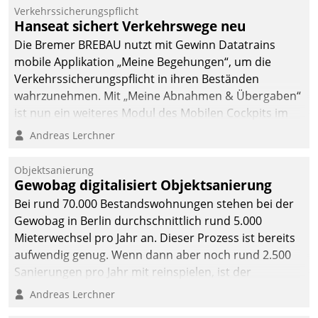
Verkehrssicherungspflicht
Hanseat sichert Verkehrswege neu
Die Bremer BREBAU nutzt mit Gewinn Datatrains
mobile Applikation „Meine Begehungen“, um die
Verkehrssicherungspflicht in ihren Beständen
wahrzunehmen. Mit „Meine Abnahmen & Übergaben“
ist nun ein weiteres Modul des Mobilen Cockpits im
Einsatz.
Andreas Lerchner
Objektsanierung
Gewobag digitalisiert Objektsanierung
Bei rund 70.000 Bestandswohnungen stehen bei der
Gewobag in Berlin durchschnittlich rund 5.000
Mieterwechsel pro Jahr an. Dieser Prozess ist bereits
aufwendig genug. Wenn dann aber noch rund 2.500
Sanierungen pro Jahr mit reinspielen, ist der
Betreuungs- und Organisationsaufwand immens. Im
Andreas Lerchner
Rahmen ihrer Digitalisierungsstrategie hat das