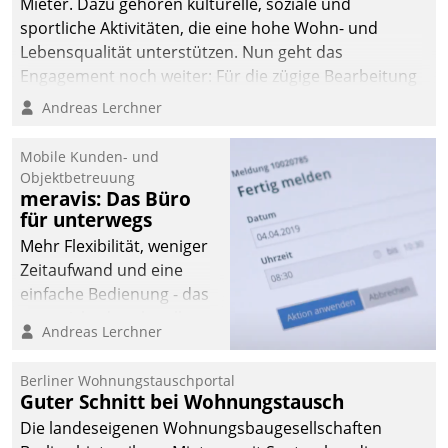
Mieter. Dazu gehören kulturelle, soziale und
deutscher
sportliche Aktivitäten, die eine hohe Wohn- und
Wohnungsunternehmen
Lebensqualität unterstützen. Nun geht das
– und beschleunigt damit
Engagement noch weiter: Für die zügige Bearbeitung
den Weg vom
von Beschwerden – oder Lob – richtet das
Andreas Lerchner
Mieteranliegen zum
Unternehmen mit Datatrains Applikation fürs Lob-
Dienstleisterauftrag.
und Beschwerde-Management einen eigenen Kanal
Mobile Kunden- und
ein.
Objektbetreuung
meravis: Das Büro
für unterwegs
Mehr Flexibilität, weniger
Zeitaufwand und eine
einfache Bedienung - das
verspricht das aktuelle
Andreas Lerchner
Cockpit für mobile
Mitarbeiter von
Berliner Wohnungstauschportal
Datatrain. Die meravis
Guter Schnitt bei Wohnungstausch
Wohnungsbau- und
Die landeseigenen Wohnungsbaugesellschaften
Immobilien GmbH hat