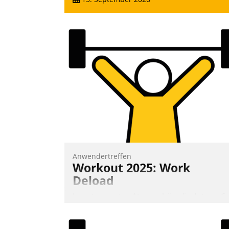
Anwendertreffen
Workout 2025: Work
Deload
In entspannter Atmosphäre findet am 6.
und 7. Mai Datatrains Netzwerk-Event im
Kunden- und Partnerkreis statt. Zentrale