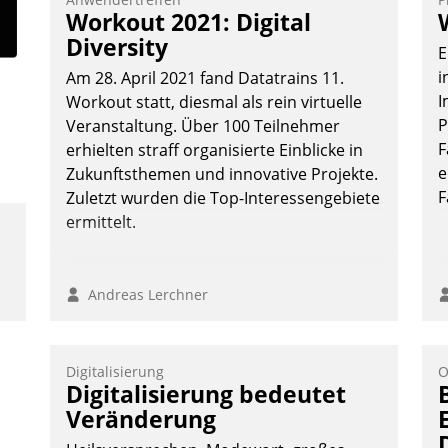
Vernetzungsideen fürs Quartier.
Workout 2021: Digital
Dazwischen zeigte Datatrain, was es
Diversity
E
Neues zu bieten hat.
i
Am 28. April 2021 fand Datatrains 11.
I
Workout statt, diesmal als rein virtuelle
P
Veranstaltung. Über 100 Teilnehmer
F
erhielten straff organisierte Einblicke in
Nadja Hußmann
e
Zukunftsthemen und innovative Projekte.
F
Zuletzt wurden die Top-Interessengebiete
ermittelt.
Andreas Lerchner
Digitalisierung
O
Digitalisierung bedeutet
Veränderung