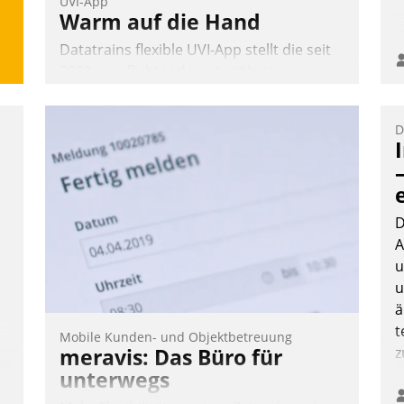
UVI-App
Warm auf die Hand
Datatrains flexible UVI-App stellt die seit
2022 verpflichtende unterjährige
Verbrauchsinformation schnell,
zuverlässig und leicht bekömmlich bereit:
D
Die monatlichen Mitteilungen zum
Heizungs- und Wasserverbrauch gehen
automatisiert, vollständig und auf
Wunsch über mehrere zuvor festgelegte
Kommunikationswege bei den
D
Empfängern ein.
A
u
Nadja Hußmann
u
ä
t
Mobile Kunden- und Objektbetreuung
meravis: Das Büro für
z
unterwegs