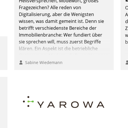
Heilsversprechen, Modewort, großes
Fragezeichen? Alle reden von
O
Digitalisierung, aber die Wenigsten
A
wissen, was damit gemeint ist. Denn sie
d
betrifft verschiedenste Bereiche der
Z
Immobilienbranche: Wer fundiert über
w
sie sprechen will, muss zuerst Begriffe
b
klären. Ein Aspekt ist die betriebliche
Optimierung: Moderne Softwarelösungen
ermöglichen große Einsparungen durch
Sabine Wiedemann
optimierte und automatisierte Prozesse.
Doch man darf nicht zu viel erwarten:
Allein mit der Einführung einer neuen
Software ist es nicht getan. Die
Digitalisierung erfordert von
Unternehmen die Bereitschaft, sich zu
überprüfen, zu hinterfragen und zu
verändern.