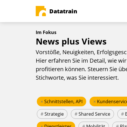
Datatrain
Im Fokus
News plus Views
Vorstöße, Neuigkeiten, Erfolgsgesc
Hier erfahren Sie im Detail, wie wir
profitieren können. Steuern Sie üb
Stichworte, was Sie interessiert.
×
Schnittstellen, API
×
Kundenservic
#
Strategie
#
Shared Service
#
×
Dienstleister
#
Mobilität
#
Pla