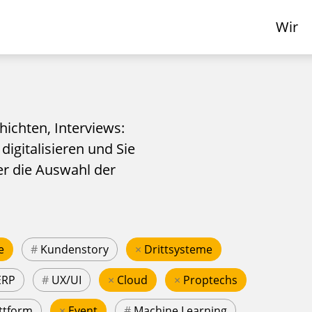
Wir
hichten, Interviews:
 digitalisieren und Sie
er die Auswahl der
e
#
Kundenstory
×
Drittsysteme
ERP
#
UX/UI
×
Cloud
×
Proptechs
ttform
×
Event
#
Machine Learning