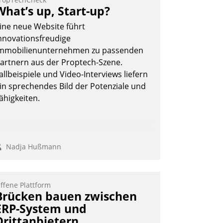
What’s up, Start-up?
ine neue Website führt
nnovationsfreudige
mmobilienunternehmen zu passenden
artnern aus der Proptech-Szene.
allbeispiele und Video-Interviews liefern
in sprechendes Bild der Potenziale und
ähigkeiten.
Nadja Hußmann
ffene Plattform
Brücken bauen zwischen
ERP-System und
Drittanbietern