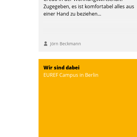
Andreas Lerchner
Zugegeben, es ist komfortabel alles aus
einer Hand zu beziehen...
Jörn Beckmann
Wir sind dabei
EUREF Campus in Berlin