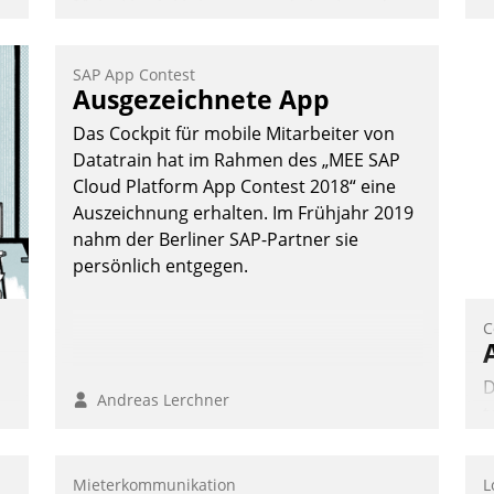
Mehr Flexibilität, weniger Zeitaufwand
und eine einfache Bedienung - das
verspricht das aktuelle Cockpit für mobile
SAP App Contest
Mitarbeiter von Datatrain. Die meravis
Ausgezeichnete App
Wohnungsbau- und Immobilien GmbH
Das Cockpit für mobile Mitarbeiter von
hat sich dabei für den Betrieb der Lösung
Datatrain hat im Rahmen des „MEE SAP
über die SAP Cloud Platform entschieden
Cloud Platform App Contest 2018“ eine
- als erstes Unternehmen am
Auszeichnung erhalten. Im Frühjahr 2019
Wohnungsmarkt.
nahm der Berliner SAP-Partner sie
Andreas Lerchner
persönlich entgegen.
C
D
Andreas Lerchner
t
d
p
Mieterkommunikation
L
t
a