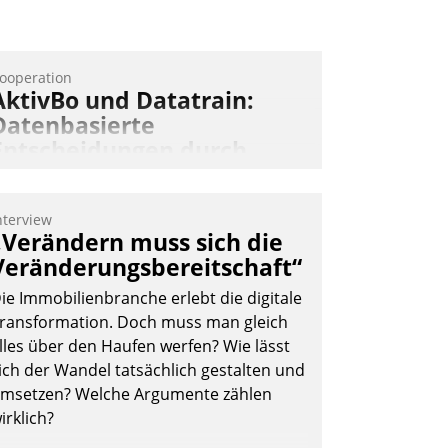
ooperation
AktivBo und Datatrain:
Datenbasierte
Entscheidungen durch
automatisierte
Mieterbefragungen
nterview
ktivBo und Datatrain kooperieren –
„Verändern muss sich die
mmobilienunternehmen profitieren: Die
Veränderungsbereitschaft“
ahtlose Integration der Lösungen von
ie Immobilienbranche erlebt die digitale
ktivBo und Datatrain ermöglicht
ransformation. Doch muss man gleich
utomatisiert ausgelöste, zielgerichtete
lles über den Haufen werfen? Wie lässt
ieterbefragungen – eine starke
ich der Wandel tatsächlich gestalten und
rundlage für intelligente, datengestützte
msetzen? Welche Argumente zählen
ntscheidungen.
irklich?