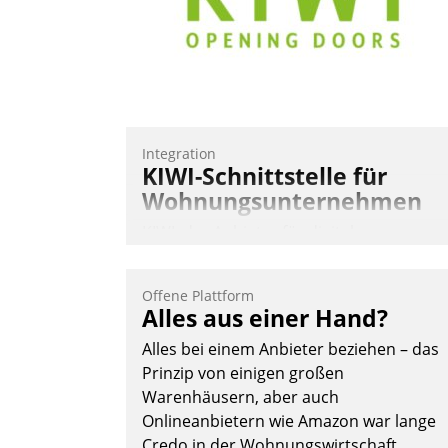
Andreas Lerchner
Integration
KIWI-Schnittstelle für
Wohnungsunternehmen
KIWI, der Anbieter für digitalen
Türzugang, kooperiert mit dem
Beratungs- und
Offene Plattform
Softwareentwicklungshaus Datatrain.
Alles aus einer Hand?
Alles bei einem Anbieter beziehen – das
Prinzip von einigen großen
Warenhäusern, aber auch
Onlineanbietern wie Amazon war lange
Credo in der Wohnungswirtschaft.