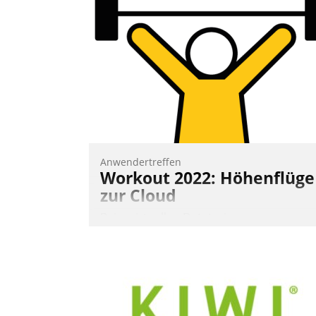
Frage: Wie lassen sich Mammutprojekte
meistern und Workloads wuppen – bei
zunehmend anspruchsvollen Aufgaben
und abnehmendem Nachwuchs?
Nadja Hußmann
Anwendertreffen
Workout 2022: Höhenflüge
zur Cloud
Beim virtuellen Datatrain-
Anwendertreffen am 27. April 2022
erhielten die Teilnehmerinnen und
Teilnehmer kurzweilige Einblicke in
innovative Cloud-Strategien und -
Lösungen mit hohem Zukunftspotenzial.