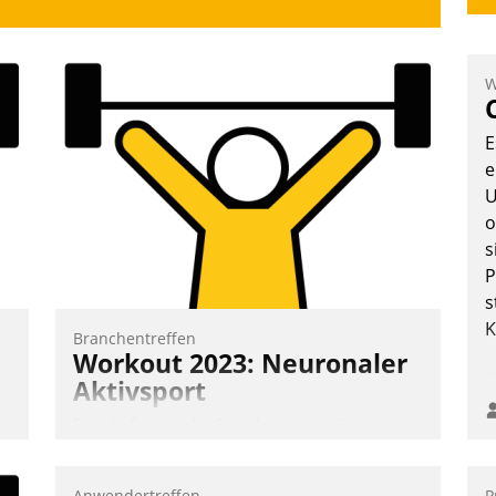
W
E
e
U
o
s
P
s
K
Branchentreffen
Workout 2023: Neuronaler
Aktivsport
Erst lieferten die Speaker visionäre
Impulse, dann wurden die Gäste selbst
aktiv und sammelten methodisch
Anwendertreffen
P