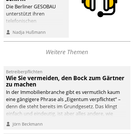
Die Berliner GESOBAU
unterstützt ihren
telefonischen
Mieterservice mit einem
Nadja Hußmann
digitalen Cockpit, das
situationsbezogen
passende Fragen und
Weitere Themen
Schlagworte auswirft.
Eine intuitive
Dialogführung ermöglicht
Betreiberpflichten
Wie Sie vermeiden, den Bock zum Gärtner
dem externen
zu machen
Serviceteam, Anrufe von
In der Immobilienbranche gibt es vermutlich kaum
Mietenden zügiger und
eine gängigere Phrase als „Eigentum verpflichtet“ –
effizienter zu bearbeiten.
denn die steht bereits im Grundgesetz. Das klingt
einfach und eindeutig, ist aber alles andere, wie
Branchenbeschäftigte wissen. Denn mit der
Jörn Beckmann
Verantwortung folgen Verpflichtungen.