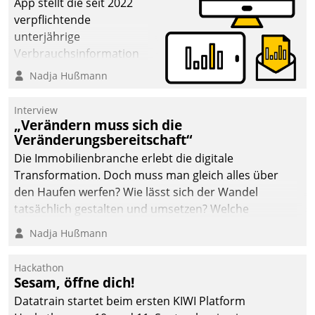
App stellt die seit 2022
verpflichtende
unterjährige
Verbrauchsinformation
schnell, zuverlässig und
Nadja Hußmann
leicht bekömmlich bereit:
Die monatlichen
Interview
Mitteilungen zum
„Verändern muss sich die
Veränderungsbereitschaft“
Heizungs- und
Wasserverbrauch gehen
Die Immobilienbranche erlebt die digitale
automatisiert, vollständig
Transformation. Doch muss man gleich alles über
und auf Wunsch über
den Haufen werfen? Wie lässt sich der Wandel
mehrere zuvor
tatsächlich gestalten und umsetzen? Welche
festgelegte
Argumente zählen wirklich?
Nadja Hußmann
Kommunikationswege bei
den Empfängern ein.
Hackathon
Sesam, öffne dich!
Datatrain startet beim ersten KIWI Platform