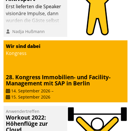
anspruchsvollen
Erst lieferten die Speaker
Aufgaben und
visionäre Impulse, dann
abnehmendem
wurden die Gäste selbst
Nachwuchs?
aktiv und sammelten
Nadja Hußmann
methodisch
Vernetzungsideen fürs
Wir sind dabei
Quartier. Dazwischen
Kongress
zeigte Datatrain, was es
Neues zu bieten hat.
28. Kongress Immobilien- und Facility-
Management mit SAP in Berlin
14. September 2026
–
15. September 2026
Anwendertreffen
Workout 2022:
Höhenflüge zur
Cloud