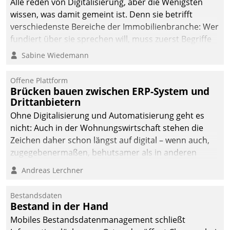
Alle reden von Digitalisierung, aber die Wenigsten
man auf
wissen, was damit gemeint ist. Denn sie betrifft
Cloudtechnologie,
verschiedenste Bereiche der Immobilienbranche: Wer
bewährte und Startup-
fundiert über sie sprechen will, muss zuerst Begriffe
Partner sowie erstmals
klären. Ein Aspekt ist die betriebliche Optimierung:
Sabine Wiedemann
agile Projektmethoden.
Moderne Softwarelösungen ermöglichen große
Einsparungen durch optimierte und automatisierte
Offene Plattform
Prozesse. Doch man darf nicht zu viel erwarten: Allein
Brücken bauen zwischen ERP-System und
Drittanbietern
mit der Einführung einer neuen Software ist es nicht
getan. Die Digitalisierung erfordert von Unternehmen
Ohne Digitalisierung und Automatisierung geht es
die Bereitschaft, sich zu überprüfen, zu hinterfragen
nicht: Auch in der Wohnungswirtschaft stehen die
und zu verändern.
Zeichen daher schon längst auf digital – wenn auch,
zugegebenermaßen, behutsamer als in anderen
Branchen.
Andreas Lerchner
Bestandsdaten
Bestand in der Hand
Mobiles Bestandsdatenmanagement schließt