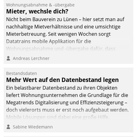
Ressort Kapitalanlage für
Wohnungsabnahme & -übergabe
künftige Aufgaben und
Mieter, wechsle dich?
Herausforderungen
Nicht beim Bauverein zu Lünen – hier setzt man auf
gerüstet.
nachhaltige Mietverhältnisse und eine umsichtige
Mieterbetreuung. Seit wenigen Wochen sorgt
Datatrains mobile Applikation für die
Wohnungsabnahme und -übergabe dafür, dass
Mieter wohlgeordnet kommen und, so es sein muss,
Andreas Lerchner
gehen können.
Bestandsdaten
Mehr Wert auf den Datenbestand legen
Ein belastbarer Datenbestand zu ihren Objekten
liefert Wohnungsunternehmen die Grundlage für die
Megatrends Digitalisierung und Effizienzsteigerung –
doch vielerorts muss er erst noch aufgebaut werden.
Mobile Lösungen sind dabei eine große Hilfe.
Sabine Wiedemann