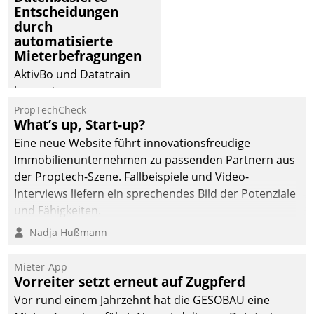
Entscheidungen
durch
automatisierte
Mieterbefragungen
AktivBo und Datatrain
kooperieren –
Immobilienunternehmen
PropTechCheck
What’s up, Start-up?
profitieren: Die nahtlose
Integration der Lösungen
Eine neue Website führt innovationsfreudige
von AktivBo und
Immobilienunternehmen zu passenden Partnern aus
Datatrain ermöglicht
der Proptech-Szene. Fallbeispiele und Video-
automatisiert ausgelöste,
Interviews liefern ein sprechendes Bild der Potenziale
zielgerichtete
und Fähigkeiten.
Mieterbefragungen – eine
Nadja Hußmann
starke Grundlage für
intelligente,
Mieter-App
datengestützte
Vorreiter setzt erneut auf Zugpferd
Entscheidungen.
Vor rund einem Jahrzehnt hat die GESOBAU eine