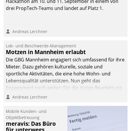
Hackathon am 10. und 11. September in einem von
drei PropTech-Teams und landet auf Platz 1.
Andreas Lerchner
Lob- und Beschwerde-Management
Motzen in Mannheim erlaubt
Die GBG Mannheim engagiert sich umfassend für ihre
Mieter. Dazu gehören kulturelle, soziale und
sportliche Aktivitäten, die eine hohe Wohn- und
Lebensqualität unterstützen. Nun geht das
Engagement noch weiter: Für die zügige Bearbeitung
von Beschwerden – oder Lob – richtet das
Andreas Lerchner
Unternehmen mit Datatrains Applikation fürs Lob-
und Beschwerde-Management einen eigenen Kanal
Mobile Kunden- und
ein.
Objektbetreuung
meravis: Das Büro
für unterwegs