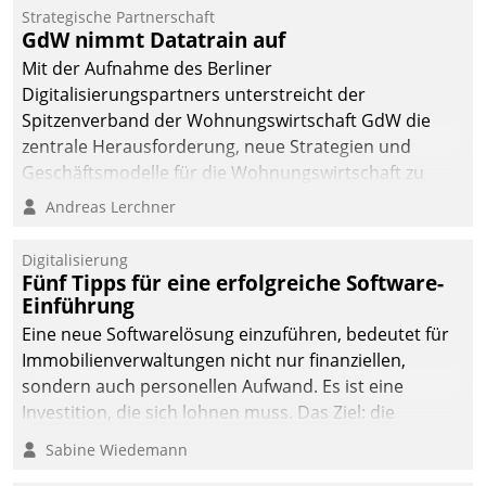
kommunale Wohnungsbauunternehmen daher
Strategische Partnerschaft
gemeinsam mit der Berliner Datatrain GmbH den
GdW nimmt Datatrain auf
Teilprozess der Objektsanierung digitalisiert.
Mit der Aufnahme des Berliner
Digitalisierungspartners unterstreicht der
Spitzenverband der Wohnungswirtschaft GdW die
zentrale Herausforderung, neue Strategien und
Geschäftsmodelle für die Wohnungswirtschaft zu
entwickeln.
Andreas Lerchner
Digitalisierung
Fünf Tipps für eine erfolgreiche Software-
Einführung
Eine neue Softwarelösung einzuführen, bedeutet für
Immobilienverwaltungen nicht nur finanziellen,
sondern auch personellen Aufwand. Es ist eine
Investition, die sich lohnen muss. Das Ziel: die
nachhaltige Optimierung der Geschäftsabläufe. Damit
Sabine Wiedemann
dieses Ziel erreicht wird, sollten einige Grundregeln