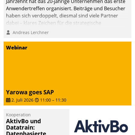
Jahrzehnt hat das 20-jährige Unternehmen das erste
Anwendertreffen organisiert. Beiträge und Besucher
haben sich verdoppelt, diesmal sind viele Partner
dabei – klares Zeichen für die strategische
Fokussierung auf den Kunden.
Andreas Lerchner
Webinar
Yarowa goes SAP
2. Juli 2026
11:00
–
11:30
Kooperation
AktivBo und
Datatrain:
Datenbasierte