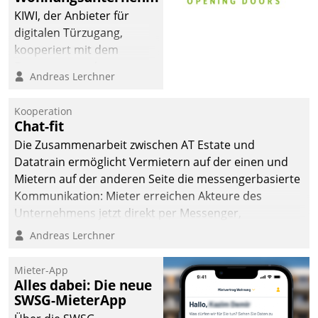
KIWI, der Anbieter für
digitalen Türzugang,
kooperiert mit dem
Beratungs- und
Andreas Lerchner
Softwareentwicklungshaus
Datatrain.
Kooperation
Chat-fit
Die Zusammenarbeit zwischen AT Estate und
Datatrain ermöglicht Vermietern auf der einen und
Mietern auf der anderen Seite die messengerbasierte
Kommunikation: Mieter erreichen Akteure des
Unternehmens jetzt direkt per Messenger,
Mitarbeiter oder Dienstleister empfangen oder
Andreas Lerchner
versenden die Nachrichten via Cockpit.
Mieter-App
Alles dabei: Die neue
SWSG-MieterApp