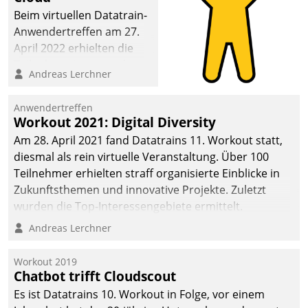
Beim virtuellen Datatrain-
Anwendertreffen am 27.
April 2022 erhielten die
Teilnehmerinnen und
Andreas Lerchner
Teilnehmer kurzweilige
Einblicke in innovative
Anwendertreffen
Cloud-Strategien und -
Workout 2021: Digital Diversity
Lösungen mit hohem
Am 28. April 2021 fand Datatrains 11. Workout statt,
Zukunftspotenzial.
diesmal als rein virtuelle Veranstaltung. Über 100
Teilnehmer erhielten straff organisierte Einblicke in
Zukunftsthemen und innovative Projekte. Zuletzt
wurden die Top-Interessengebiete ermittelt.
Andreas Lerchner
Workout 2019
Chatbot trifft Cloudscout
Es ist Datatrains 10. Workout in Folge, vor einem