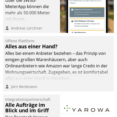
Über die SWSG-
MieterApp können die
mehr als 50.000 Mieter
mit ihrem
Wohnungsunternehmen
Andreas Lerchner
kommunizieren, auf dem
Laufenden bleiben, Daten
Offene Plattform
einsehen und ändern
Alles aus einer Hand?
oder
Alles bei einem Anbieter beziehen – das Prinzip von
Schadensmeldungen
einigen großen Warenhäusern, aber auch
abgeben – rund um die
Onlineanbietern wie Amazon war lange Credo in der
Uhr.
Wohnungswirtschaft. Zugegeben, es ist komfortabel
alles aus einer Hand zu beziehen...
Jörn Beckmann
Integrationspartnerschaft
Alle Aufträge im
Blick und im Griff