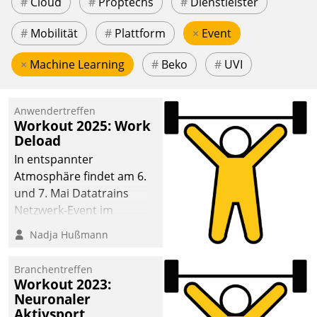
#
Cloud
#
Proptechs
#
Dienstleister
#
Mobilität
#
Plattform
×
Event
×
Machine Learning
#
Beko
#
UVI
Anwendertreffen
Workout 2025: Work
Deload
In entspannter
Atmosphäre findet am 6.
und 7. Mai Datatrains
Netzwerk-Event im
Kunden- und Partnerkreis
Nadja Hußmann
statt. Zentrale Frage: Wie
lassen sich
Branchentreffen
Mammutprojekte
Workout 2023:
meistern und Workloads
Neuronaler
Aktivsport
wuppen – bei zunehmend