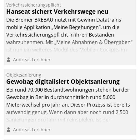
Verkehrssicherungspflicht
Hanseat sichert Verkehrswege neu
Die Bremer BREBAU nutzt mit Gewinn Datatrains
mobile Applikation „Meine Begehungen“, um die
Verkehrssicherungspflicht in ihren Beständen
wahrzunehmen. Mit „Meine Abnahmen & Übergaben“
ist nun ein weiteres Modul des Mobilen Cockpits im
Einsatz.
Andreas Lerchner
Objektsanierung
Gewobag digitalisiert Objektsanierung
Bei rund 70.000 Bestandswohnungen stehen bei der
Gewobag in Berlin durchschnittlich rund 5.000
Mieterwechsel pro Jahr an. Dieser Prozess ist bereits
aufwendig genug. Wenn dann aber noch rund 2.500
Sanierungen pro Jahr mit reinspielen, ist der
Betreuungs- und Organisationsaufwand immens. Im
Andreas Lerchner
Rahmen ihrer Digitalisierungsstrategie hat das