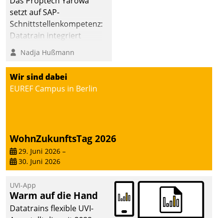
Das Proptech Yarowa
setzt auf SAP-
Schnittstellenkompetenz:
Datatrain integriert
Yarowas Portal zur
Nadja Hußmann
Vergabe und Verwaltung
von Aufträgen der
Wir sind dabei
operativen
EUREF Campus in Berlin
Instandhaltung in die
SAP-Systemlandschaft
deutscher
Wohnungsunternehmen
WohnZukunftsTag 2026
– und beschleunigt damit
29. Juni 2026
–
den Weg vom
30. Juni 2026
Mieteranliegen zum
Dienstleisterauftrag.
UVI-App
Warm auf die Hand
Datatrains flexible UVI-