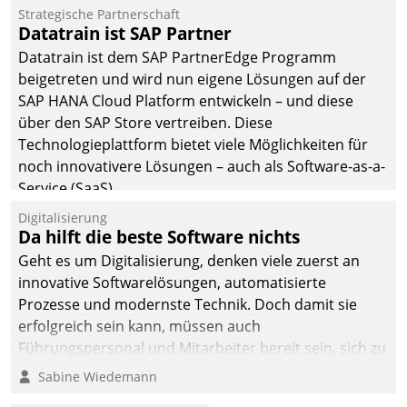
befolgt werden.
Strategische Partnerschaft
Datatrain ist SAP Partner
Datatrain ist dem SAP PartnerEdge Programm
beigetreten und wird nun eigene Lösungen auf der
SAP HANA Cloud Platform entwickeln – und diese
über den SAP Store vertreiben. Diese
Technologieplattform bietet viele Möglichkeiten für
noch innovativere Lösungen – auch als Software-as-a-
Service (SaaS).
Digitalisierung
Da hilft die beste Software nichts
Geht es um Digitalisierung, denken viele zuerst an
innovative Softwarelösungen, automatisierte
Prozesse und modernste Technik. Doch damit sie
erfolgreich sein kann, müssen auch
Führungspersonal und Mitarbeiter bereit sein, sich zu
verändern und anzupassen, sonst werden sie an ihr
Sabine Wiedemann
scheitern.