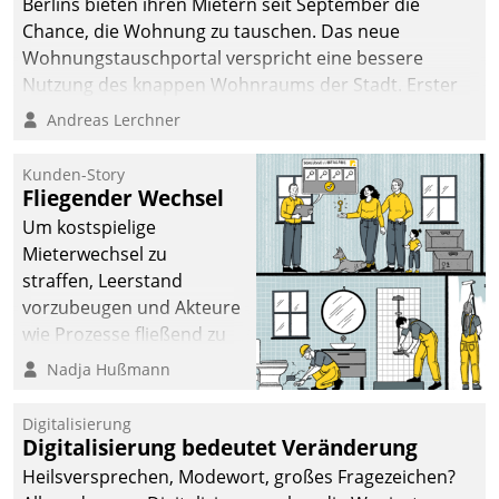
Berlins bieten ihren Mietern seit September die
Chance, die Wohnung zu tauschen. Das neue
Wohnungstauschportal verspricht eine bessere
Nutzung des knappen Wohnraums der Stadt. Erster
Anwendungsfall für Datatrains Lösung API-Hub mit
Andreas Lerchner
Schnittstellen zu den ERP-Systemen der
Unternehmen.
Kunden-Story
Fliegender Wechsel
Um kostspielige
Mieterwechsel zu
straffen, Leerstand
vorzubeugen und Akteure
wie Prozesse fließend zu
vernetzen, nutzt die
Nadja Hußmann
Berliner Gewobag seit
Jahresbeginn eine
Digitalisierung
Überblick, Einsicht und
Digitalisierung bedeutet Veränderung
Eingriff bietende Lösung.
Heilsversprechen, Modewort, großes Fragezeichen?
Zur Entwicklung setzte