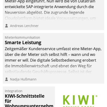
Mieter-App eingeführt. Nun wird die von Datatrain
entwickelte SAP-integrierte Anwendung durch die
Neuversion abgelöst. Die zugrunde liegende
Cloudplattform bietet ideale Voraussetzungen, um
die Funktionalität der App zu erweitern und weitere
Andreas Lerchner
innovative Apps, auch von Drittanbietern, in SAP zu
integrieren.
Mieterkommunikation
Smarte Leistung
Zeitgemäßer Kundenservice umfasst eine Mieter-App,
über die der Mieter sich selbst hilft – wann und wo
immer er will. Die digitale Selbstbedienung erobert
die Immobilienwirtschaft und ebnet den Weg für
selbstlaufende Geschäftsprozesse. Selbst ist der
Kunde und smart der Serviceanbieter.
Nadja Hußmann
Integration
KIWI-Schnittstelle
für
Wohnungsunternehmen