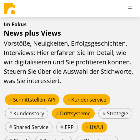
Im Fokus
News plus Views
Vorstöße, Neuigkeiten, Erfolgsgeschichten,
Interviews: Hier erfahren Sie im Detail, wie
wir digitalisieren und Sie profitieren können.
Steuern Sie über die Auswahl der Stichworte,
was Sie interessiert.
×
Schnittstellen, API
×
Kundenservice
#
Kundenstory
×
Drittsysteme
#
Strategie
#
Shared Service
#
ERP
×
UX/UI