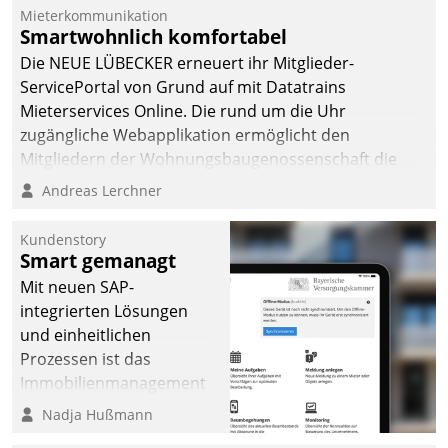
Mieterkommunikation
Smartwohnlich komfortabel
Die NEUE LÜBECKER erneuert ihr Mitglieder-
ServicePortal von Grund auf mit Datatrains
Mieterservices Online. Die rund um die Uhr
zugängliche Webapplikation ermöglicht den
Mitgliedern der Wohnungs­bau­genossenschaft die
Kontaktaufnahme per Smartphone, Tablet oder PC.
Andreas Lerchner
Kundenstory
Smart gemanagt
Mit neuen SAP-
integrierten Lösungen
und einheitlichen
Prozessen ist das
Immobilienmanagement
der Bayerischen
Nadja Hußmann
Versorgungskammer im