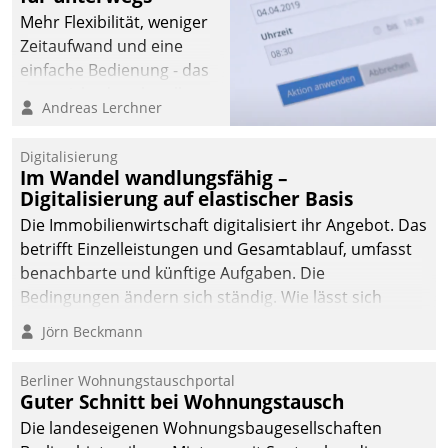
Mehr Flexibilität, weniger
Zeitaufwand und eine
einfache Bedienung - das
verspricht das aktuelle
Andreas Lerchner
Cockpit für mobile
Mitarbeiter von
Digitalisierung
Datatrain. Die meravis
Im Wandel wandlungsfähig –
Wohnungsbau- und
Digitalisierung auf elastischer Basis
Immobilien GmbH hat
Die Immobilienwirtschaft digitalisiert ihr Angebot. Das
sich dabei für den Betrieb
betrifft Einzelleistungen und Gesamtablauf, umfasst
der Lösung über die SAP
benachbarte und künftige Aufgaben. Die
Cloud Platform
Bedingungen ändern sich ständig. Wie lässt sich
entschieden - als erstes
technisch die Kontrolle wahren und zugleich Freiraum
Jörn Beckmann
Unternehmen am
fürs Wachsen öffnen?
Wohnungsmarkt.
Berliner Wohnungstauschportal
Guter Schnitt bei Wohnungstausch
Die landeseigenen Wohnungsbaugesellschaften