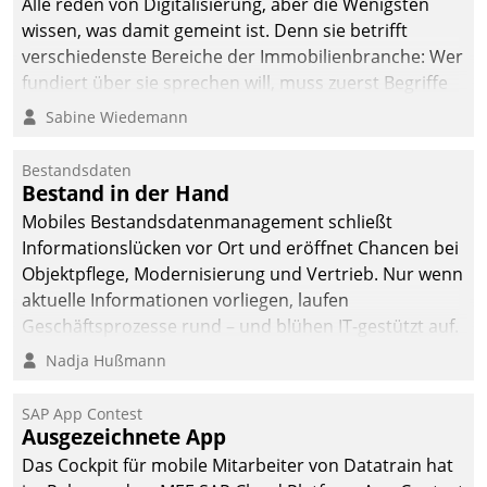
Alle reden von Digitalisierung, aber die Wenigsten
wissen, was damit gemeint ist. Denn sie betrifft
verschiedenste Bereiche der Immobilienbranche: Wer
fundiert über sie sprechen will, muss zuerst Begriffe
klären. Ein Aspekt ist die betriebliche Optimierung:
Sabine Wiedemann
Moderne Softwarelösungen ermöglichen große
Einsparungen durch optimierte und automatisierte
Bestandsdaten
Prozesse. Doch man darf nicht zu viel erwarten: Allein
Bestand in der Hand
mit der Einführung einer neuen Software ist es nicht
Mobiles Bestandsdatenmanagement schließt
getan. Die Digitalisierung erfordert von Unternehmen
Informationslücken vor Ort und eröffnet Chancen bei
die Bereitschaft, sich zu überprüfen, zu hinterfragen
Objektpflege, Modernisierung und Vertrieb. Nur wenn
und zu verändern.
aktuelle Informationen vorliegen, laufen
Geschäftsprozesse rund – und blühen IT-gestützt auf.
Nadja Hußmann
SAP App Contest
Ausgezeichnete App
Das Cockpit für mobile Mitarbeiter von Datatrain hat