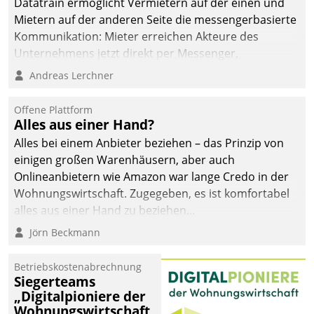
Datatrain ermöglicht Vermietern auf der einen und
Mietern auf der anderen Seite die messengerbasierte
Kommunikation: Mieter erreichen Akteure des
Unternehmens jetzt direkt per Messenger,
Mitarbeiter oder Dienstleister empfangen oder
Andreas Lerchner
versenden die Nachrichten via Cockpit.
Offene Plattform
Alles aus einer Hand?
Alles bei einem Anbieter beziehen – das Prinzip von
einigen großen Warenhäusern, aber auch
Onlineanbietern wie Amazon war lange Credo in der
Wohnungswirtschaft. Zugegeben, es ist komfortabel
alles aus einer Hand zu beziehen...
Jörn Beckmann
Betriebskostenabrechnung
Siegerteams
„Digitalpioniere der
Wohnungswirtschaft