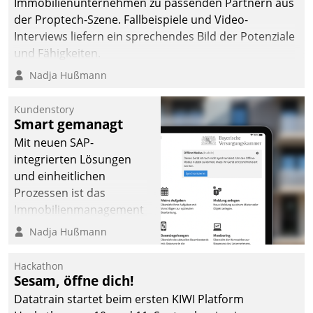
Immobilienunternehmen zu passenden Partnern aus
der Proptech-Szene. Fallbeispiele und Video-
Interviews liefern ein sprechendes Bild der Potenziale
und Fähigkeiten.
Nadja Hußmann
Kundenstory
Smart gemanagt
Mit neuen SAP-
integrierten Lösungen
und einheitlichen
Prozessen ist das
Immobilienmanagement
der Bayerischen
Nadja Hußmann
Versorgungskammer im
Ressort Kapitalanlage für
Hackathon
künftige Aufgaben und
Sesam, öffne dich!
Herausforderungen
Datatrain startet beim ersten KIWI Platform
gerüstet.