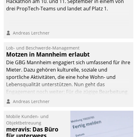
Hackathon am 10. und 11. September in einem von
drei PropTech-Teams und landet auf Platz 1.
Andreas Lerchner
Lob- und Beschwerde-Management
Motzen in Mannheim erlaubt
Die GBG Mannheim engagiert sich umfassend für ihre
Mieter. Dazu gehören kulturelle, soziale und
sportliche Aktivitäten, die eine hohe Wohn- und
Lebensqualität unterstützen. Nun geht das
Engagement noch weiter: Für die zügige Bearbeitung
von Beschwerden – oder Lob – richtet das
Andreas Lerchner
Unternehmen mit Datatrains Applikation fürs Lob-
und Beschwerde-Management einen eigenen Kanal
Mobile Kunden- und
ein.
Objektbetreuung
meravis: Das Büro
für unterwegs