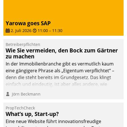
von AktivBo und
Datatrain ermöglicht
automatisiert ausgelöste,
zielgerichtete
Yarowa goes SAP
Mieterbefragungen – eine
2. Juli 2026
11:00
–
11:30
starke Grundlage für
intelligente,
Betreiberpflichten
datengestützte
Wie Sie vermeiden, den Bock zum Gärtner
Entscheidungen.
zu machen
In der Immobilienbranche gibt es vermutlich kaum
eine gängigere Phrase als „Eigentum verpflichtet“ –
denn die steht bereits im Grundgesetz. Das klingt
einfach und eindeutig, ist aber alles andere, wie
Branchenbeschäftigte wissen. Denn mit der
Jörn Beckmann
Verantwortung folgen Verpflichtungen.
PropTechCheck
What’s up, Start-up?
Eine neue Website führt innovationsfreudige