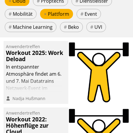
×
Cloud
#
Proptechs
#
Dienstleister
#
Mobilität
×
Plattform
#
Event
#
Machine Learning
#
Beko
#
UVI
Anwendertreffen
Workout 2025: Work
Deload
In entspannter
Atmosphäre findet am 6.
und 7. Mai Datatrains
Netzwerk-Event im
Kunden- und Partnerkreis
Nadja Hußmann
statt. Zentrale Frage: Wie
lassen sich
Anwendertreffen
Mammutprojekte
Workout 2022:
meistern und Workloads
Höhenflüge zur
Cloud
wuppen – bei zunehmend