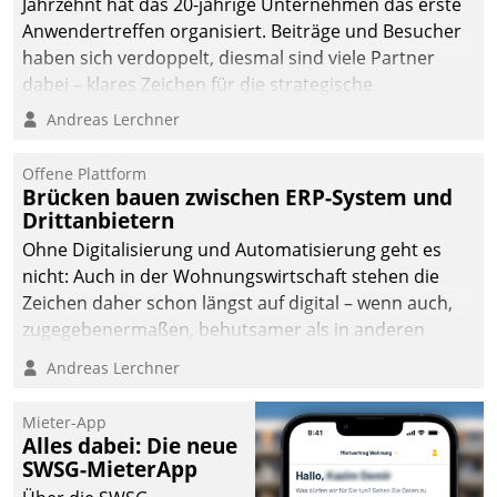
Jahrzehnt hat das 20-jährige Unternehmen das erste
Anwendertreffen organisiert. Beiträge und Besucher
haben sich verdoppelt, diesmal sind viele Partner
dabei – klares Zeichen für die strategische
Fokussierung auf den Kunden.
Andreas Lerchner
Offene Plattform
Brücken bauen zwischen ERP-System und
Drittanbietern
Ohne Digitalisierung und Automatisierung geht es
nicht: Auch in der Wohnungswirtschaft stehen die
Zeichen daher schon längst auf digital – wenn auch,
zugegebenermaßen, behutsamer als in anderen
Branchen.
Andreas Lerchner
Mieter-App
Alles dabei: Die neue
SWSG-MieterApp