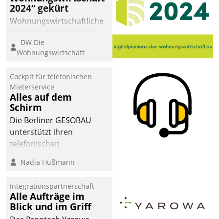
2024“ gekürt
Wohnungswirtschaftliche
Vorreiter für den Weg in
DW Die
eine digitale Zukunft zu
Wohnungswirtschaft
finden, ist das Ziel des
Awards „Digitalpioniere
Cockpit für telefonischen
der
Mieterservice
Wohnungswirtschaft“.
Alles auf dem
Bewerben können sich
Schirm
dafür ein Team
Die Berliner GESOBAU
bestehend aus
unterstützt ihren
Wohnungsunternehmen
telefonischen
und PropTech.
Mieterservice mit einem
Nadja Hußmann
digitalen Cockpit, das
situationsbezogen
Integrationspartnerschaft
passende Fragen und
Alle Aufträge im
Schlagworte auswirft.
Blick und im Griff
Eine intuitive