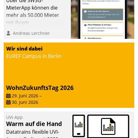
Über die SWSG-
MieterApp können die
mehr als 50.000 Mieter
mit ihrem
Wohnungsunternehmen
Andreas Lerchner
kommunizieren, auf dem
Laufenden bleiben, Daten
Wir sind dabei
einsehen und ändern
EUREF Campus in Berlin
oder
Schadensmeldungen
abgeben – rund um die
Uhr.
WohnZukunftsTag 2026
29. Juni 2026
–
30. Juni 2026
UVI-App
Warm auf die Hand
Datatrains flexible UVI-