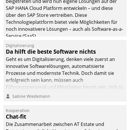
beigetreten und wird nun eigene Lösungen auf der
man auf
SAP HANA Cloud Platform entwickeln – und diese
Cloudtechnologie,
über den SAP Store vertreiben. Diese
bewährte und Startup-
Technologieplattform bietet viele Möglichkeiten für
Partner sowie erstmals
noch innovativere Lösungen – auch als Software-as-a-
agile Projektmethoden.
Service (SaaS).
Digitalisierung
Da hilft die beste Software nichts
Geht es um Digitalisierung, denken viele zuerst an
innovative Softwarelösungen, automatisierte
Prozesse und modernste Technik. Doch damit sie
erfolgreich sein kann, müssen auch
Führungspersonal und Mitarbeiter bereit sein, sich zu
verändern und anzupassen, sonst werden sie an ihr
Sabine Wiedemann
scheitern.
Kooperation
Chat-fit
Die Zusammenarbeit zwischen AT Estate und