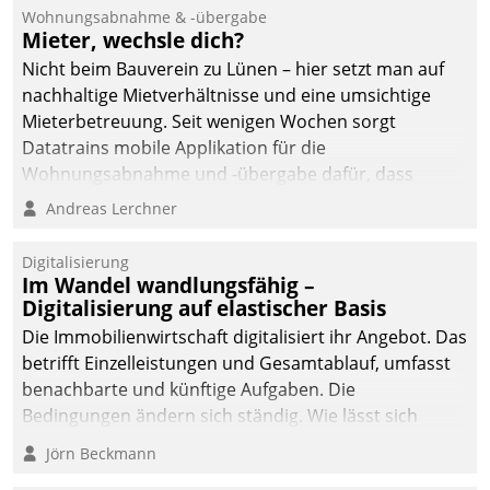
Wohnungsabnahme & -übergabe
Mieter, wechsle dich?
Nicht beim Bauverein zu Lünen – hier setzt man auf
nachhaltige Mietverhältnisse und eine umsichtige
Mieterbetreuung. Seit wenigen Wochen sorgt
Datatrains mobile Applikation für die
Wohnungsabnahme und -übergabe dafür, dass
Mieter wohlgeordnet kommen und, so es sein muss,
Andreas Lerchner
gehen können.
Digitalisierung
Im Wandel wandlungsfähig –
Digitalisierung auf elastischer Basis
Die Immobilienwirtschaft digitalisiert ihr Angebot. Das
betrifft Einzelleistungen und Gesamtablauf, umfasst
benachbarte und künftige Aufgaben. Die
Bedingungen ändern sich ständig. Wie lässt sich
technisch die Kontrolle wahren und zugleich Freiraum
Jörn Beckmann
fürs Wachsen öffnen?