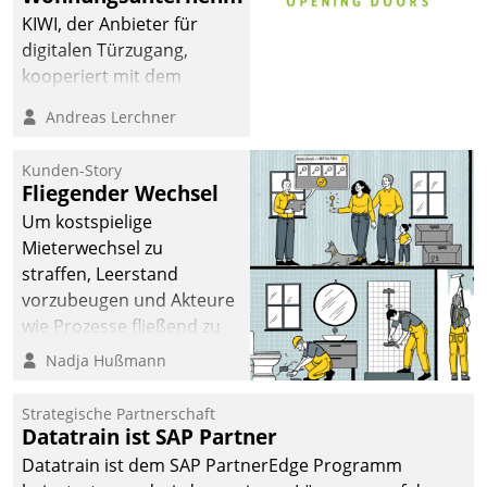
KIWI, der Anbieter für
digitalen Türzugang,
kooperiert mit dem
Beratungs- und
Andreas Lerchner
Softwareentwicklungshaus
Datatrain.
Kunden-Story
Fliegender Wechsel
Um kostspielige
Mieterwechsel zu
straffen, Leerstand
vorzubeugen und Akteure
wie Prozesse fließend zu
vernetzen, nutzt die
Nadja Hußmann
Berliner Gewobag seit
Jahresbeginn eine
Strategische Partnerschaft
Überblick, Einsicht und
Datatrain ist SAP Partner
Eingriff bietende Lösung.
Datatrain ist dem SAP PartnerEdge Programm
Zur Entwicklung setzte