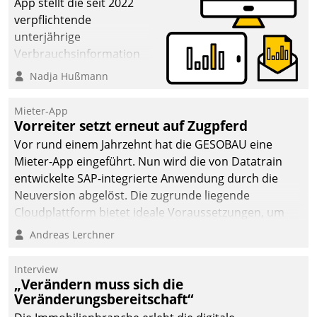
App stellt die seit 2022
verpflichtende
unterjährige
Verbrauchsinformation
schnell, zuverlässig und
Nadja Hußmann
leicht bekömmlich bereit:
Die monatlichen
Mieter-App
Mitteilungen zum
Vorreiter setzt erneut auf Zugpferd
Heizungs- und
Vor rund einem Jahrzehnt hat die GESOBAU eine
Wasserverbrauch gehen
Mieter-App eingeführt. Nun wird die von Datatrain
automatisiert, vollständig
entwickelte SAP-integrierte Anwendung durch die
und auf Wunsch über
Neuversion abgelöst. Die zugrunde liegende
mehrere zuvor
Cloudplattform bietet ideale Voraussetzungen, um
festgelegte
die Funktionalität der App zu erweitern und weitere
Andreas Lerchner
Kommunikationswege bei
innovative Apps, auch von Drittanbietern, in SAP zu
den Empfängern ein.
integrieren.
Interview
„Verändern muss sich die
Veränderungsbereitschaft“