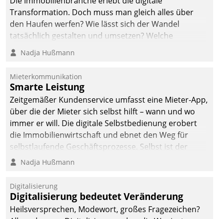
Die Immobilienbranche erlebt die digitale
Transformation. Doch muss man gleich alles über
den Haufen werfen? Wie lässt sich der Wandel
tatsächlich gestalten und umsetzen? Welche
Argumente zählen wirklich?
Nadja Hußmann
Mieterkommunikation
Smarte Leistung
Zeitgemäßer Kundenservice umfasst eine Mieter-App,
über die der Mieter sich selbst hilft – wann und wo
immer er will. Die digitale Selbstbedienung erobert
die Immobilienwirtschaft und ebnet den Weg für
selbstlaufende Geschäftsprozesse. Selbst ist der
Kunde und smart der Serviceanbieter.
Nadja Hußmann
Digitalisierung
Digitalisierung bedeutet Veränderung
Heilsversprechen, Modewort, großes Fragezeichen?