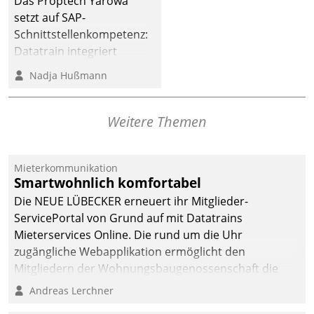
Das Proptech Yarowa
Dialogführung ermöglicht
setzt auf SAP-
dem externen
Schnittstellenkompetenz:
Serviceteam, Anrufe von
Datatrain integriert
Mietenden zügiger und
Yarowas Portal zur
Nadja Hußmann
effizienter zu bearbeiten.
Vergabe und Verwaltung
von Aufträgen der
operativen
Weitere Themen
Instandhaltung in die
SAP-Systemlandschaft
Mieterkommunikation
deutscher
Smartwohnlich komfortabel
Wohnungsunternehmen
Die NEUE LÜBECKER erneuert ihr Mitglieder-
– und beschleunigt damit
ServicePortal von Grund auf mit Datatrains
den Weg vom
Mieterservices Online. Die rund um die Uhr
Mieteranliegen zum
zugängliche Webapplikation ermöglicht den
Dienstleisterauftrag.
Mitgliedern der Wohnungs­bau­genossenschaft die
Kontaktaufnahme per Smartphone, Tablet oder PC.
Andreas Lerchner