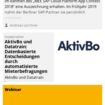
im Rahmen des „MEE SAP Cloud Platform App Contest
2018“ eine Auszeichnung erhalten. Im Frühjahr 2019
nahm der Berliner SAP-Partner sie persönlich
entgegen.
Andreas Lerchner
Kooperation
AktivBo und
Datatrain:
Datenbasierte
Entscheidungen
durch
automatisierte
Mieterbefragungen
AktivBo und Datatrain
kooperieren –
Immobilienunternehmen
Webinar
profitieren: Die nahtlose
Integration der Lösungen