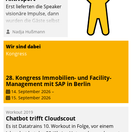
Erst lieferten die Speaker
visionäre Impulse, dann
wurden die Gäste selbst
aktiv und sammelten
Nadja Hußmann
methodisch
Vernetzungsideen fürs
Wir sind dabei
Quartier. Dazwischen
Kongress
zeigte Datatrain, was es
Neues zu bieten hat.
28. Kongress Immobilien- und Facility-
Management mit SAP in Berlin
14. September 2026
–
15. September 2026
Workout 2019
Chatbot trifft Cloudscout
Es ist Datatrains 10. Workout in Folge, vor einem