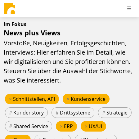
Im Fokus
News plus Views
Vorstöße, Neuigkeiten, Erfolgsgeschichten,
Interviews: Hier erfahren Sie im Detail, wie
wir digitalisieren und Sie profitieren können.
Steuern Sie über die Auswahl der Stichworte,
was Sie interessiert.
×
Schnittstellen, API
×
Kundenservice
#
Kundenstory
#
Drittsysteme
#
Strategie
#
Shared Service
×
ERP
×
UX/UI