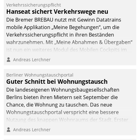
Verkehrssicherungspflicht
Hanseat sichert Verkehrswege neu
Die Bremer BREBAU nutzt mit Gewinn Datatrains
mobile Applikation „Meine Begehungen“, um die
Verkehrssicherungspflicht in ihren Beständen
wahrzunehmen. Mit „Meine Abnahmen & Übergaben“
ist nun ein weiteres Modul des Mobilen Cockpits im
Einsatz.
Andreas Lerchner
Berliner Wohnungstauschportal
Guter Schnitt bei Wohnungstausch
Die landeseigenen Wohnungsbaugesellschaften
Berlins bieten ihren Mietern seit September die
Chance, die Wohnung zu tauschen. Das neue
Wohnungstauschportal verspricht eine bessere
Nutzung des knappen Wohnraums der Stadt. Erster
Anwendungsfall für Datatrains Lösung API-Hub mit
Andreas Lerchner
Schnittstellen zu den ERP-Systemen der