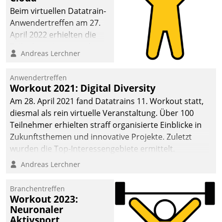
anspruchsvollen
Beim virtuellen Datatrain-
Aufgaben und
Anwendertreffen am 27.
abnehmendem
April 2022 erhielten die
Nachwuchs?
Teilnehmerinnen und
Andreas Lerchner
Teilnehmer kurzweilige
Einblicke in innovative
Anwendertreffen
Cloud-Strategien und -
Workout 2021: Digital Diversity
Lösungen mit hohem
Am 28. April 2021 fand Datatrains 11. Workout statt,
Zukunftspotenzial.
diesmal als rein virtuelle Veranstaltung. Über 100
Teilnehmer erhielten straff organisierte Einblicke in
Zukunftsthemen und innovative Projekte. Zuletzt
wurden die Top-Interessengebiete ermittelt.
Andreas Lerchner
Branchentreffen
Workout 2023:
Neuronaler
Aktivsport