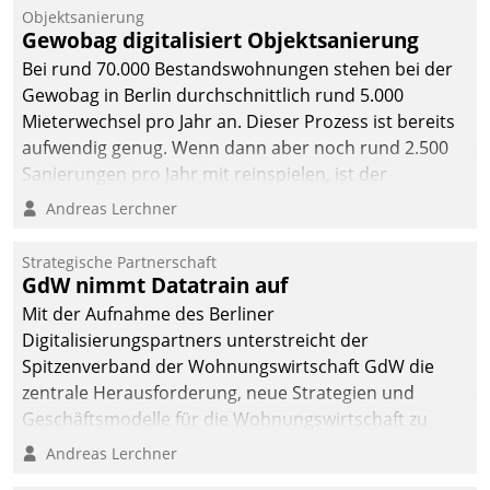
Unternehmen.
Objektsanierung
Gewobag digitalisiert Objektsanierung
Bei rund 70.000 Bestandswohnungen stehen bei der
Gewobag in Berlin durchschnittlich rund 5.000
Mieterwechsel pro Jahr an. Dieser Prozess ist bereits
aufwendig genug. Wenn dann aber noch rund 2.500
Sanierungen pro Jahr mit reinspielen, ist der
Betreuungs- und Organisationsaufwand immens. Im
Andreas Lerchner
Rahmen ihrer Digitalisierungsstrategie hat das
kommunale Wohnungsbauunternehmen daher
Strategische Partnerschaft
gemeinsam mit der Berliner Datatrain GmbH den
GdW nimmt Datatrain auf
Teilprozess der Objektsanierung digitalisiert.
Mit der Aufnahme des Berliner
Digitalisierungspartners unterstreicht der
Spitzenverband der Wohnungswirtschaft GdW die
zentrale Herausforderung, neue Strategien und
Geschäftsmodelle für die Wohnungswirtschaft zu
entwickeln.
Andreas Lerchner