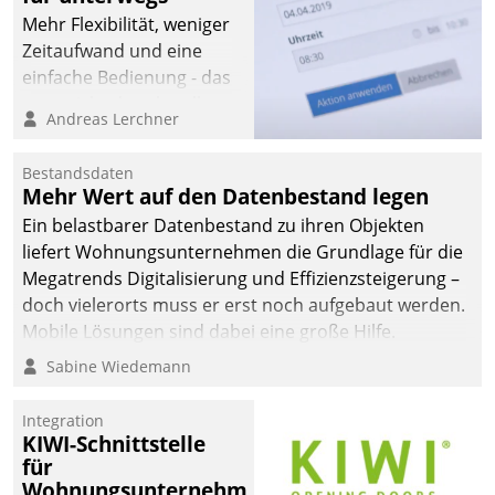
Mehr Flexibilität, weniger
Zeitaufwand und eine
einfache Bedienung - das
verspricht das aktuelle
Andreas Lerchner
Cockpit für mobile
Mitarbeiter von
Bestandsdaten
Datatrain. Die meravis
Mehr Wert auf den Datenbestand legen
Wohnungsbau- und
Ein belastbarer Datenbestand zu ihren Objekten
Immobilien GmbH hat
liefert Wohnungsunternehmen die Grundlage für die
sich dabei für den Betrieb
Megatrends Digitalisierung und Effizienzsteigerung –
der Lösung über die SAP
doch vielerorts muss er erst noch aufgebaut werden.
Cloud Platform
Mobile Lösungen sind dabei eine große Hilfe.
entschieden - als erstes
Sabine Wiedemann
Unternehmen am
Wohnungsmarkt.
Integration
KIWI-Schnittstelle
für
Wohnungsunternehmen