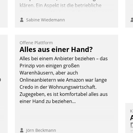
klären. Ein Aspekt ist die betriebliche
Optimierung: Moderne Softwarelösungen
ermöglichen große Einsparungen durch
Sabine Wiedemann
optimierte und automatisierte Prozesse.
Doch man darf nicht zu viel erwarten:
Allein mit der Einführung einer neuen
Offene Plattform
Alles aus einer Hand?
Software ist es nicht getan. Die
Digitalisierung erfordert von
Alles bei einem Anbieter beziehen – das
Unternehmen die Bereitschaft, sich zu
Prinzip von einigen großen
überprüfen, zu hinterfragen und zu
Warenhäusern, aber auch
verändern.
9
Onlineanbietern wie Amazon war lange
Credo in der Wohnungswirtschaft.
Zugegeben, es ist komfortabel alles aus
einer Hand zu beziehen...
K
Jörn Beckmann