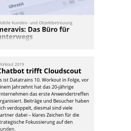
obile Kunden- und Objektbetreuung
meravis: Das Büro für
unterwegs
ehr Flexibilität, weniger Zeitaufwand
nd eine einfache Bedienung - das
erspricht das aktuelle Cockpit für mobile
orkout 2019
itarbeiter von Datatrain. Die meravis
Chatbot trifft Cloudscout
ohnungsbau- und Immobilien GmbH
s ist Datatrains 10. Workout in Folge, vor
at sich dabei für den Betrieb der Lösung
inem Jahrzehnt hat das 20-jährige
ber die SAP Cloud Platform entschieden
nternehmen das erste Anwendertreffen
 als erstes Unternehmen am
rganisiert. Beiträge und Besucher haben
ohnungsmarkt.
ich verdoppelt, diesmal sind viele
Andreas Lerchner
artner dabei – klares Zeichen für die
trategische Fokussierung auf den
unden.