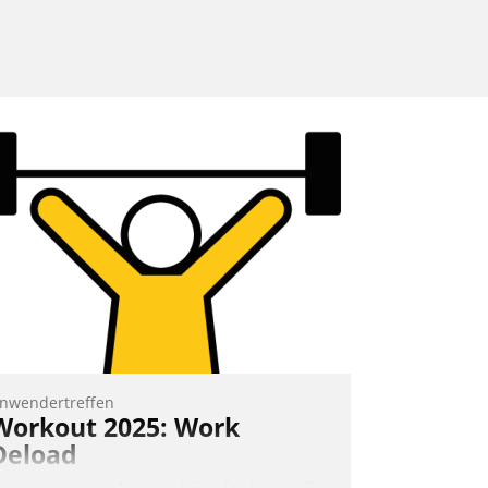
nwendertreffen
Workout 2025: Work
Deload
n entspannter Atmosphäre findet am 6.