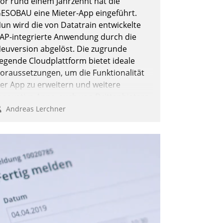
or rund einem Jahrzehnt hat die
ESOBAU eine Mieter-App eingeführt.
un wird die von Datatrain entwickelte
AP-integrierte Anwendung durch die
euversion abgelöst. Die zugrunde
iegende Cloudplattform bietet ideale
oraussetzungen, um die Funktionalität
er App zu erweitern und weitere
nnovative Apps, auch von Drittanbietern,
n SAP zu integrieren.
Andreas Lerchner