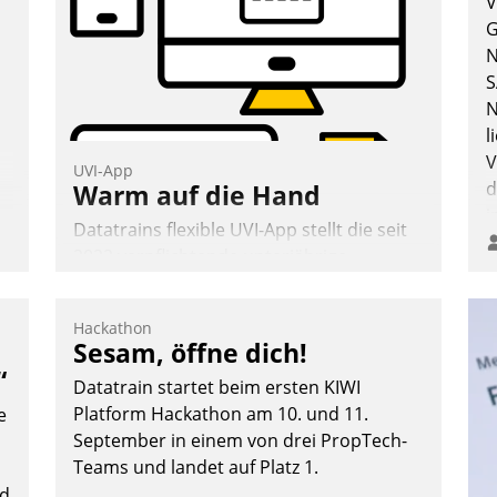
V
G
N
n
S
Andreas Lerchner
N
l
V
UVI-App
d
Warm auf die Hand
i
Datatrains flexible UVI-App stellt die seit
i
2022 verpflichtende unterjährige
Verbrauchsinformation schnell,
zuverlässig und leicht bekömmlich bereit:
Hackathon
Die monatlichen Mitteilungen zum
Sesam, öffne dich!
Heizungs- und Wasserverbrauch gehen
“
Datatrain startet beim ersten KIWI
automatisiert, vollständig und auf
Platform Hackathon am 10. und 11.
e
Wunsch über mehrere zuvor festgelegte
September in einem von drei PropTech-
Kommunikationswege bei den
Teams und landet auf Platz 1.
Empfängern ein.
nd