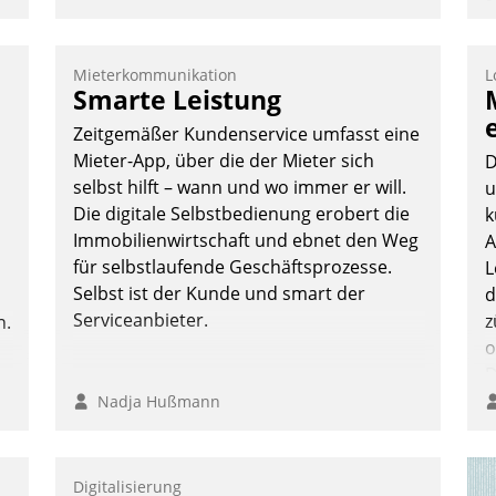
Mieterkommunikation
L
A
Smarte Leistung
I
Zeitgemäßer Kundenservice umfasst eine
n
Mieter-App, über die der Mieter sich
D
A
selbst hilft – wann und wo immer er will.
u
a
Die digitale Selbstbedienung erobert die
k
M
Immobilienwirtschaft und ebnet den Weg
A
G
für selbstlaufende Geschäftsprozesse.
L
E
Selbst ist der Kunde und smart der
d
Serviceanbieter.
z
n.
o
D
B
Nadja Hußmann
K
Digitalisierung