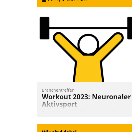
Branchentreffen
Workout 2023: Neuronaler
Aktivsport
Erst lieferten die Speaker visionäre
Impulse, dann wurden die Gäste selbst
aktiv und sammelten methodisch