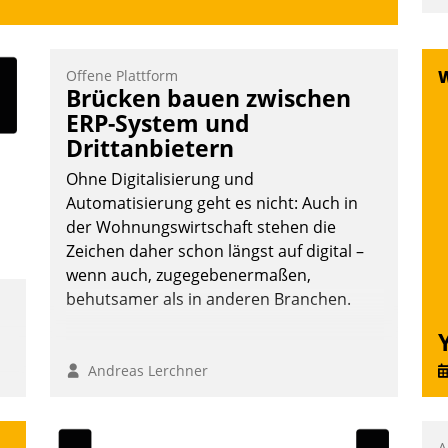
u
K
F
Offene Plattform
Brücken bauen zwischen
m
ERP-System und
z
Drittanbietern
u
Ohne Digitalisierung und
Automatisierung geht es nicht: Auch in
der Wohnungswirtschaft stehen die
Zeichen daher schon längst auf digital –
wenn auch, zugegebenermaßen,
behutsamer als in anderen Branchen.
Andreas Lerchner
A