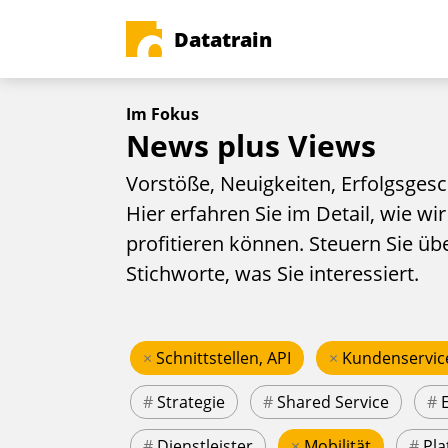
Datatrain
Im Fokus
News plus Views
Vorstöße, Neuigkeiten, Erfolgsgesc
Hier erfahren Sie im Detail, wie wir
profitieren können. Steuern Sie üb
Stichworte, was Sie interessiert.
×
Schnittstellen, API
×
Kundenservic
#
Strategie
#
Shared Service
#
#
Dienstleister
×
Mobilität
#
Pla