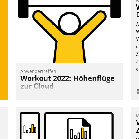
A
W
V
e
Z
Z
e
Anwendertreffen
Workout 2022: Höhenflüge
zur Cloud
Beim virtuellen Datatrain-
Anwendertreffen am 27. April 2022
erhielten die Teilnehmerinnen und
M
Teilnehmer kurzweilige Einblicke in
innovative Cloud-Strategien und -
Lösungen mit hohem Zukunftspotenzial.