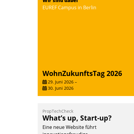
Wir sind dabei
Vernetzungsideen fürs Quartier.
EUREF Campus in Berlin
Dazwischen zeigte Datatrain, was es
Neues zu bieten hat.
Nadja Hußmann
WohnZukunftsTag 2026
29. Juni 2026
–
30. Juni 2026
PropTechCheck
What’s up, Start-up?
Eine neue Website führt