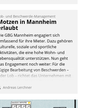
automatisierte
Mieterbefragungen
ob- und Beschwerde-Management
ktivBo und Datatrain kooperieren –
Motzen in Mannheim
mmobilienunternehmen profitieren: Die
erlaubt
ahtlose Integration der Lösungen von
ie GBG Mannheim engagiert sich
ktivBo und Datatrain ermöglicht
mfassend für ihre Mieter. Dazu gehören
utomatisiert ausgelöste, zielgerichtete
ulturelle, soziale und sportliche
ieterbefragungen – eine starke
ktivitäten, die eine hohe Wohn- und
rundlage für intelligente, datengestützte
ebensqualität unterstützen. Nun geht
ntscheidungen.
as Engagement noch weiter: Für die
ügige Bearbeitung von Beschwerden –
der Lob – richtet das Unternehmen mit
atatrains Applikation fürs Lob- und
eschwerde-Management einen eigenen
Andreas Lerchner
anal ein.