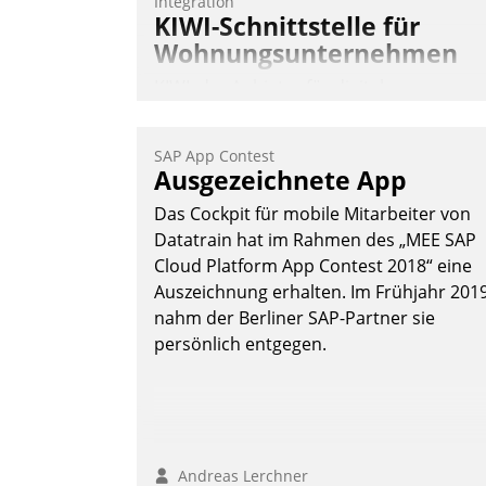
Integration
KIWI-Schnittstelle für
Wohnungsunternehmen
KIWI, der Anbieter für digitalen
Türzugang, kooperiert mit dem
Beratungs- und
SAP App Contest
Softwareentwicklungshaus Datatrain.
Ausgezeichnete App
Das Cockpit für mobile Mitarbeiter von
Datatrain hat im Rahmen des „MEE SAP
Cloud Platform App Contest 2018“ eine
Auszeichnung erhalten. Im Frühjahr 201
nahm der Berliner SAP-Partner sie
Andreas Lerchner
persönlich entgegen.
Andreas Lerchner