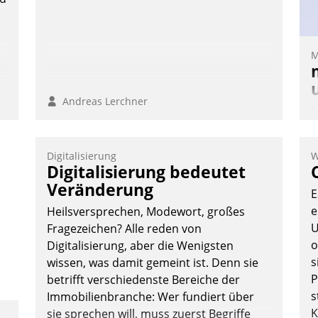
Nadja Hußmann
M
Andreas Lerchner
M
u
v
Digitalisierung
W
M
Digitalisierung bedeutet
W
Veränderung
E
h
e
Heilsversprechen, Modewort, großes
ü
U
Fragezeichen? Alle reden von
-
o
Digitalisierung, aber die Wenigsten
W
s
wissen, was damit gemeint ist. Denn sie
P
betrifft verschiedenste Bereiche der
s
Immobilienbranche: Wer fundiert über
K
sie sprechen will, muss zuerst Begriffe