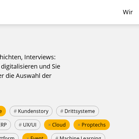
Wir
hichten, Interviews:
 digitalisieren und Sie
er die Auswahl der
e
#
Kundenstory
#
Drittsysteme
ERP
#
UX/UI
×
Cloud
×
Proptechs
ttform
×
Event
#
Machine Learning