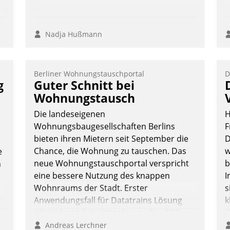
Nadja Hußmann
Berliner Wohnungstauschportal
D
g
Guter Schnitt bei
Wohnungstausch
Die landeseigenen
H
Wohnungsbaugesellschaften Berlins
F
bieten ihren Mietern seit September die
D
Chance, die Wohnung zu tauschen. Das
w
e
neue Wohnungstauschportal verspricht
b
n
eine bessere Nutzung des knappen
I
Wohnraums der Stadt. Erster
s
Anwendungsfall für Datatrains Lösung
k
API-Hub mit Schnittstellen zu den ERP-
O
Systemen der Unternehmen.
e
Andreas Lerchner