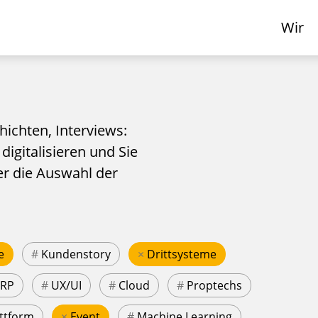
Wir
hichten, Interviews:
 digitalisieren und Sie
er die Auswahl der
e
#
Kundenstory
×
Drittsysteme
ERP
#
UX/UI
#
Cloud
#
Proptechs
ttform
×
Event
#
Machine Learning