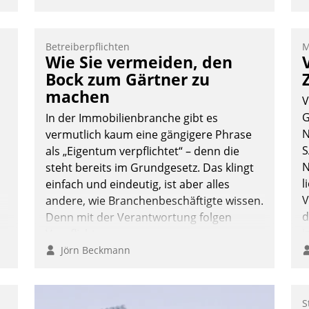
o
D
A
Betreiberpflichten
M
Wie Sie vermeiden, den
S
D
Bock zum Gärtner zu
U
machen
V
ü
G
In der Immobilienbranche gibt es
v
N
vermutlich kaum eine gängigere Phrase
S
als „Eigentum verpflichtet“ – denn die
N
steht bereits im Grundgesetz. Das klingt
l
einfach und eindeutig, ist aber alles
V
andere, wie Branchenbeschäftigte wissen.
d
Denn mit der Verantwortung folgen
i
Verpflichtungen.
i
Jörn Beckmann
S