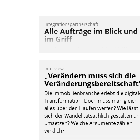
Andreas Lerchner
Integrationspartnerschaft
Alle Aufträge im Blick und
im Griff
Das Proptech Yarowa setzt auf SAP-
Schnittstellenkompetenz: Datatrain
integriert Yarowas Portal zur Vergabe
Interview
und Verwaltung von Aufträgen der
„Verändern muss sich die
operativen Instandhaltung in die SAP-
Veränderungsbereitschaft
Systemlandschaft deutscher
Die Immobilienbranche erlebt die digital
Wohnungsunternehmen – und
Transformation. Doch muss man gleich
beschleunigt damit den Weg vom
alles über den Haufen werfen? Wie lässt
Mieteranliegen zum Dienstleisterauftrag
sich der Wandel tatsächlich gestalten u
Nadja Hußmann
umsetzen? Welche Argumente zählen
wirklich?