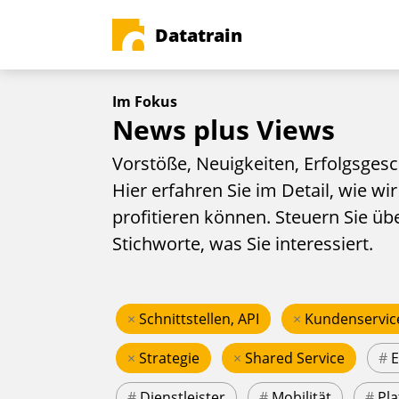
Datatrain
Im Fokus
News plus Views
Vorstöße, Neuigkeiten, Erfolgsgesc
Hier erfahren Sie im Detail, wie wir
profitieren können. Steuern Sie üb
Stichworte, was Sie interessiert.
×
Schnittstellen, API
×
Kundenservic
×
Strategie
×
Shared Service
#
#
Dienstleister
#
Mobilität
#
Pla