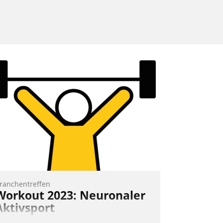
ranchentreffen
Workout 2023: Neuronaler
Aktivsport
rst lieferten die Speaker visionäre