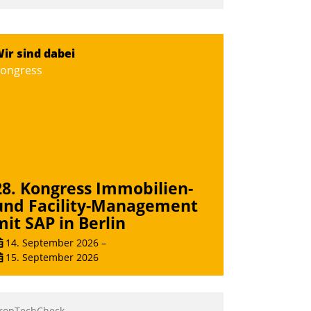
mpulse, dann wurden die Gäste selbst
ktiv und sammelten methodisch
ernetzungsideen fürs Quartier.
ir sind dabei
azwischen zeigte Datatrain, was es
ongress
eues zu bieten hat.
Nadja Hußmann
28. Kongress Immobilien-
und Facility-Management
mit SAP in Berlin
14. September 2026
–
15. September 2026
ropTechCheck