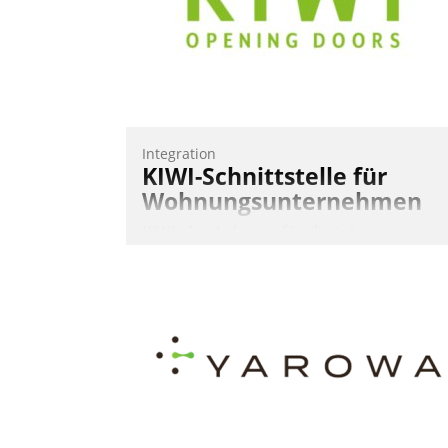
AktivBo und Datatrain ermöglicht
automatisiert ausgelöste, zielgerichtete
Mieterbefragungen – eine starke
Grundlage für intelligente, datengestütz
Entscheidungen.
Integration
KIWI-Schnittstelle für
Wohnungsunternehmen
KIWI, der Anbieter für digitalen
Türzugang, kooperiert mit dem
Beratungs- und
Softwareentwicklungshaus Datatrain.