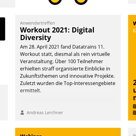
I
a
V
Anwendertreffen
W
Workout 2021: Digital
D
K
Diversity
N
Am 28. April 2021 fand Datatrains 11.
Workout statt, diesmal als rein virtuelle
Veranstaltung. Über 100 Teilnehmer
erhielten straff organisierte Einblicke in
Zukunftsthemen und innovative Projekte.
Zuletzt wurden die Top-Interessengebiete
ermittelt.
Andreas Lerchner
P