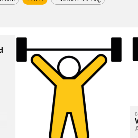
d
B
E