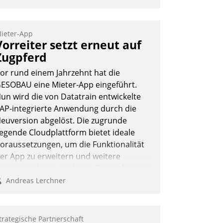
ptimierte und automatisierte Prozesse.
och man darf nicht zu viel erwarten:
llein mit der Einführung einer neuen
ieter-App
Vorreiter setzt erneut auf
oftware ist es nicht getan. Die
igitalisierung erfordert von
Zugpferd
nternehmen die Bereitschaft, sich zu
or rund einem Jahrzehnt hat die
berprüfen, zu hinterfragen und zu
ESOBAU eine Mieter-App eingeführt.
erändern.
un wird die von Datatrain entwickelte
AP-integrierte Anwendung durch die
euversion abgelöst. Die zugrunde
iegende Cloudplattform bietet ideale
oraussetzungen, um die Funktionalität
er App zu erweitern und weitere
nnovative Apps, auch von Drittanbietern,
n SAP zu integrieren.
Andreas Lerchner
trategische Partnerschaft