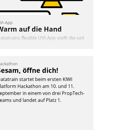
VI-App
Warm auf die Hand
atatrains flexible UVI-App stellt die seit
022 verpflichtende unterjährige
erbrauchsinformation schnell,
uverlässig und leicht bekömmlich bereit:
ackathon
ie monatlichen Mitteilungen zum
Sesam, öffne dich!
eizungs- und Wasserverbrauch gehen
atatrain startet beim ersten KIWI
utomatisiert, vollständig und auf
latform Hackathon am 10. und 11.
unsch über mehrere zuvor festgelegte
eptember in einem von drei PropTech-
ommunikationswege bei den
eams und landet auf Platz 1.
mpfängern ein.
Nadja Hußmann