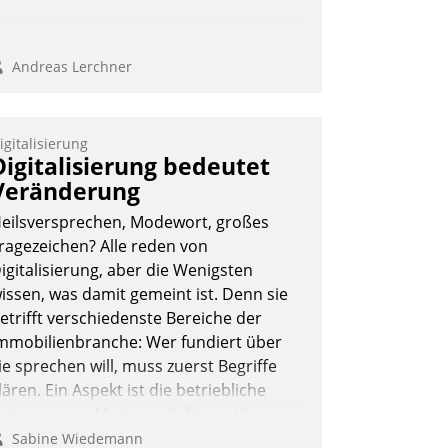
Andreas Lerchner
igitalisierung
Digitalisierung bedeutet
Veränderung
eilsversprechen, Modewort, großes
ragezeichen? Alle reden von
igitalisierung, aber die Wenigsten
issen, was damit gemeint ist. Denn sie
etrifft verschiedenste Bereiche der
mmobilienbranche: Wer fundiert über
ie sprechen will, muss zuerst Begriffe
lären. Ein Aspekt ist die betriebliche
ptimierung: Moderne Softwarelösungen
rmöglichen große Einsparungen durch
Sabine Wiedemann