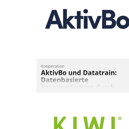
Teilnehmer kurzweilige Einblicke in
innovative Cloud-Strategien und -
Lösungen mit hohem Zukunftspotenzial.
Andreas Lerchner
Kooperation
AktivBo und Datatrain:
Datenbasierte
Entscheidungen durch
automatisierte
Mieterbefragungen
AktivBo und Datatrain kooperieren –
Immobilienunternehmen profitieren: Di
nahtlose Integration der Lösungen von