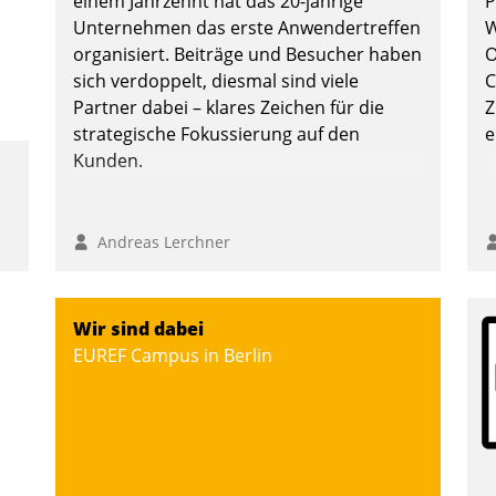
einem Jahrzehnt hat das 20-jährige
P
Unternehmen das erste Anwendertreffen
W
organisiert. Beiträge und Besucher haben
O
sich verdoppelt, diesmal sind viele
C
te
Partner dabei – klares Zeichen für die
Z
strategische Fokussierung auf den
e
Kunden.
Andreas Lerchner
Wir sind dabei
EUREF Campus in Berlin