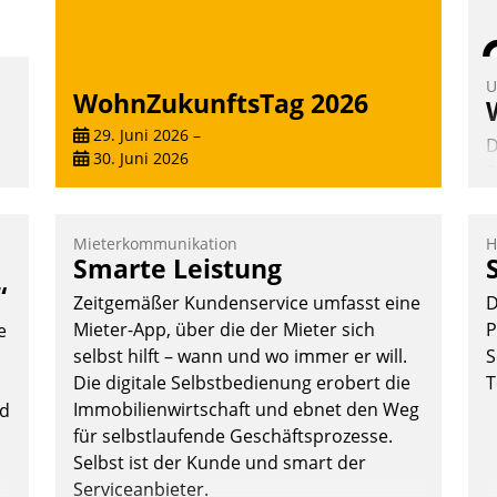
U
WohnZukunftsTag 2026
29. Juni 2026
–
D
30. Juni 2026
2
V
z
Mieterkommunikation
H
D
Smarte Leistung
H
“
Zeitgemäßer Kundenservice umfasst eine
D
a
Mieter-App, über die der Mieter sich
P
e
W
selbst hilft – wann und wo immer er will.
S
K
Die digitale Selbstbedienung erobert die
T
E
.
Immobilienwirtschaft und ebnet den Weg
nd
für selbstlaufende Geschäftsprozesse.
Selbst ist der Kunde und smart der
Serviceanbieter.