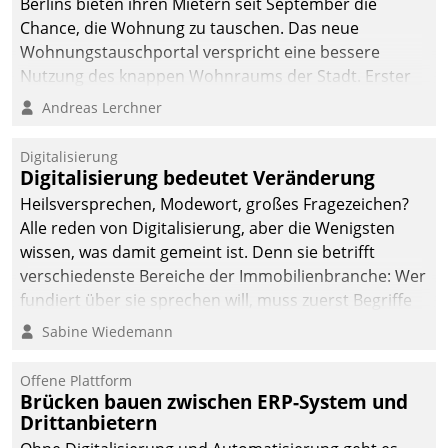
Berlins bieten ihren Mietern seit September die
Chance, die Wohnung zu tauschen. Das neue
Wohnungstauschportal verspricht eine bessere
Nutzung des knappen Wohnraums der Stadt. Erster
Anwendungsfall für Datatrains Lösung API-Hub mit
Andreas Lerchner
Schnittstellen zu den ERP-Systemen der
Unternehmen.
Digitalisierung
Digitalisierung bedeutet Veränderung
Heilsversprechen, Modewort, großes Fragezeichen?
Alle reden von Digitalisierung, aber die Wenigsten
wissen, was damit gemeint ist. Denn sie betrifft
verschiedenste Bereiche der Immobilienbranche: Wer
fundiert über sie sprechen will, muss zuerst Begriffe
klären. Ein Aspekt ist die betriebliche Optimierung:
Sabine Wiedemann
Moderne Softwarelösungen ermöglichen große
Einsparungen durch optimierte und automatisierte
Offene Plattform
Prozesse. Doch man darf nicht zu viel erwarten: Allein
Brücken bauen zwischen ERP-System und
Drittanbietern
mit der Einführung einer neuen Software ist es nicht
getan. Die Digitalisierung erfordert von Unternehmen