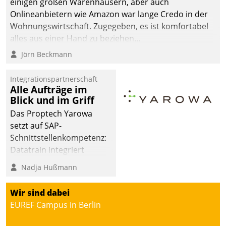
einigen großen Warenhäusern, aber auch
Onlineanbietern wie Amazon war lange Credo in der
Wohnungswirtschaft. Zugegeben, es ist komfortabel
alles aus einer Hand zu beziehen...
Jörn Beckmann
Integrationspartnerschaft
Alle Aufträge im
Blick und im Griff
Das Proptech Yarowa
setzt auf SAP-
Schnittstellenkompetenz:
Datatrain integriert
Yarowas Portal zur
Nadja Hußmann
Vergabe und Verwaltung
von Aufträgen der
Wir sind dabei
operativen
EUREF Campus in Berlin
Instandhaltung in die
SAP-Systemlandschaft