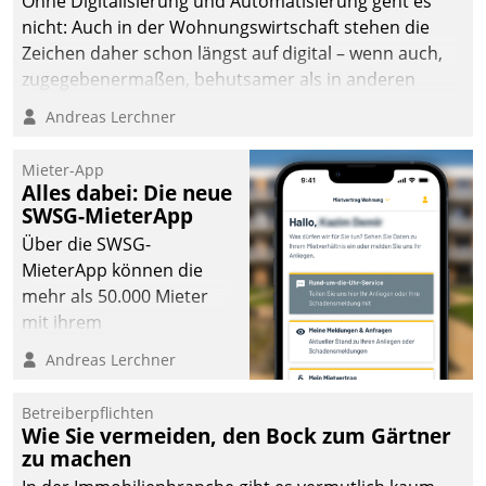
Ohne Digitalisierung und Automatisierung geht es
die Bereitschaft, sich zu überprüfen, zu hinterfragen
nicht: Auch in der Wohnungswirtschaft stehen die
und zu verändern.
Zeichen daher schon längst auf digital – wenn auch,
zugegebenermaßen, behutsamer als in anderen
Branchen.
Andreas Lerchner
Mieter-App
Alles dabei: Die neue
SWSG-MieterApp
Über die SWSG-
MieterApp können die
mehr als 50.000 Mieter
mit ihrem
Wohnungsunternehmen
Andreas Lerchner
kommunizieren, auf dem
Laufenden bleiben, Daten
Betreiberpflichten
einsehen und ändern
Wie Sie vermeiden, den Bock zum Gärtner
oder
zu machen
Schadensmeldungen