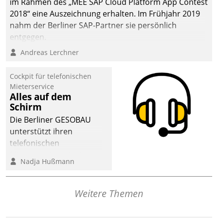
im Rahmen des „MEE SAP Cloud Platform App Contest
2018“ eine Auszeichnung erhalten. Im Frühjahr 2019
nahm der Berliner SAP-Partner sie persönlich
entgegen.
Andreas Lerchner
Cockpit für telefonischen
Mieterservice
Alles auf dem
Schirm
Die Berliner GESOBAU
unterstützt ihren
telefonischen
Mieterservice mit einem
Nadja Hußmann
digitalen Cockpit, das
situationsbezogen
passende Fragen und
Weitere Themen
Schlagworte auswirft.
Eine intuitive