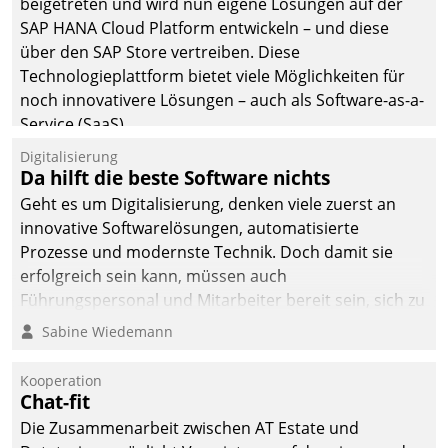
beigetreten und wird nun eigene Lösungen auf der
man auf
SAP HANA Cloud Platform entwickeln – und diese
Cloudtechnologie,
über den SAP Store vertreiben. Diese
bewährte und Startup-
Technologieplattform bietet viele Möglichkeiten für
Partner sowie erstmals
noch innovativere Lösungen – auch als Software-as-a-
agile Projektmethoden.
Service (SaaS).
Digitalisierung
Da hilft die beste Software nichts
Geht es um Digitalisierung, denken viele zuerst an
innovative Softwarelösungen, automatisierte
Prozesse und modernste Technik. Doch damit sie
erfolgreich sein kann, müssen auch
Führungspersonal und Mitarbeiter bereit sein, sich zu
verändern und anzupassen, sonst werden sie an ihr
Sabine Wiedemann
scheitern.
Kooperation
Chat-fit
Die Zusammenarbeit zwischen AT Estate und