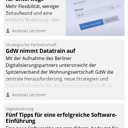
Mehr Flexibilität, weniger
Zeitaufwand und eine
einfache Bedienung - das
verspricht das aktuelle
Andreas Lerchner
Cockpit für mobile
Mitarbeiter von
Strategische Partnerschaft
Datatrain. Die meravis
GdW nimmt Datatrain auf
Wohnungsbau- und
Mit der Aufnahme des Berliner
Immobilien GmbH hat
Digitalisierungspartners unterstreicht der
sich dabei für den Betrieb
Spitzenverband der Wohnungswirtschaft GdW die
der Lösung über die SAP
zentrale Herausforderung, neue Strategien und
Cloud Platform
Geschäftsmodelle für die Wohnungswirtschaft zu
entschieden - als erstes
entwickeln.
Andreas Lerchner
Unternehmen am
Wohnungsmarkt.
Digitalisierung
Fünf Tipps für eine erfolgreiche Software-
Einführung