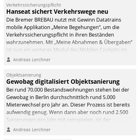
Verkehrssicherungspflicht
Hanseat sichert Verkehrswege neu
Die Bremer BREBAU nutzt mit Gewinn Datatrains
mobile Applikation „Meine Begehungen“, um die
Verkehrssicherungspflicht in ihren Beständen
wahrzunehmen. Mit „Meine Abnahmen & Übergaben“
ist nun ein weiteres Modul des Mobilen Cockpits im
Einsatz.
Andreas Lerchner
Objektsanierung
Gewobag digitalisiert Objektsanierung
Bei rund 70.000 Bestandswohnungen stehen bei der
Gewobag in Berlin durchschnittlich rund 5.000
Mieterwechsel pro Jahr an. Dieser Prozess ist bereits
aufwendig genug. Wenn dann aber noch rund 2.500
Sanierungen pro Jahr mit reinspielen, ist der
Betreuungs- und Organisationsaufwand immens. Im
Andreas Lerchner
Rahmen ihrer Digitalisierungsstrategie hat das