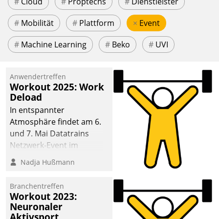
#
Cloud
#
Proptechs
#
Dienstleister
#
Mobilität
#
Plattform
×
Event
#
Machine Learning
#
Beko
#
UVI
Anwendertreffen
Workout 2025: Work
Deload
In entspannter
Atmosphäre findet am 6.
und 7. Mai Datatrains
Netzwerk-Event im
Kunden- und Partnerkreis
Nadja Hußmann
statt. Zentrale Frage: Wie
lassen sich
Branchentreffen
Mammutprojekte
Workout 2023:
meistern und Workloads
Neuronaler
Aktivsport
wuppen – bei zunehmend