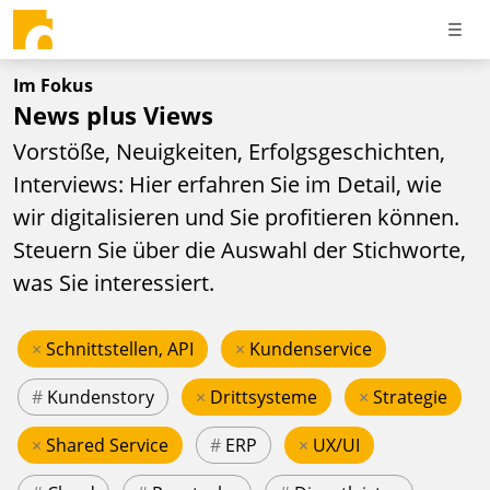
Im Fokus
News plus Views
Vorstöße, Neuigkeiten, Erfolgsgeschichten,
Interviews: Hier erfahren Sie im Detail, wie
wir digitalisieren und Sie profitieren können.
Steuern Sie über die Auswahl der Stichworte,
was Sie interessiert.
×
Schnittstellen, API
×
Kundenservice
#
Kundenstory
×
Drittsysteme
×
Strategie
×
Shared Service
#
ERP
×
UX/UI