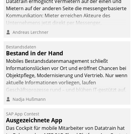
Datatrain ermöglicht Vermietern auf der einen und
Mietern auf der anderen Seite die messengerbasierte
Kommunikation: Mieter erreichen Akteure des
Unternehmens jetzt direkt per Messenger,
Mitarbeiter oder Dienstleister empfangen oder
Andreas Lerchner
versenden die Nachrichten via Cockpit.
Bestandsdaten
Bestand in der Hand
Mobiles Bestandsdatenmanagement schließt
Informationslücken vor Ort und eröffnet Chancen bei
Objektpflege, Modernisierung und Vertrieb. Nur wenn
aktuelle Informationen vorliegen, laufen
Geschäftsprozesse rund – und blühen IT-gestützt auf.
Nadja Hußmann
SAP App Contest
Ausgezeichnete App
Das Cockpit für mobile Mitarbeiter von Datatrain hat