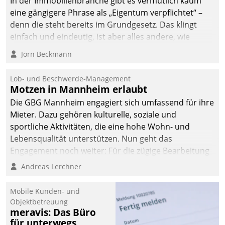
In der Immobilienbranche gibt es vermutlich kaum
abgeben – rund um die
eine gängigere Phrase als „Eigentum verpflichtet“ –
Uhr.
denn die steht bereits im Grundgesetz. Das klingt
einfach und eindeutig, ist aber alles andere, wie
Branchenbeschäftigte wissen. Denn mit der
Jörn Beckmann
Verantwortung folgen Verpflichtungen.
Lob- und Beschwerde-Management
Motzen in Mannheim erlaubt
Die GBG Mannheim engagiert sich umfassend für ihre
Mieter. Dazu gehören kulturelle, soziale und
sportliche Aktivitäten, die eine hohe Wohn- und
Lebensqualität unterstützen. Nun geht das
Engagement noch weiter: Für die zügige Bearbeitung
von Beschwerden – oder Lob – richtet das
Andreas Lerchner
Unternehmen mit Datatrains Applikation fürs Lob-
und Beschwerde-Management einen eigenen Kanal
Mobile Kunden- und
ein.
Objektbetreuung
meravis: Das Büro
für unterwegs