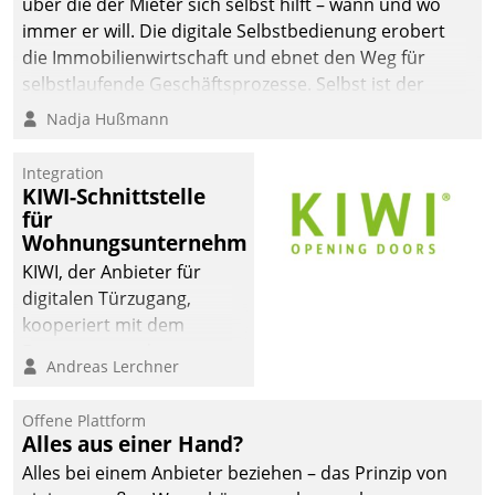
über die der Mieter sich selbst hilft – wann und wo
immer er will. Die digitale Selbstbedienung erobert
die Immobilienwirtschaft und ebnet den Weg für
selbstlaufende Geschäftsprozesse. Selbst ist der
Kunde und smart der Serviceanbieter.
Nadja Hußmann
Integration
KIWI-Schnittstelle
für
Wohnungsunternehmen
KIWI, der Anbieter für
digitalen Türzugang,
kooperiert mit dem
Beratungs- und
Andreas Lerchner
Softwareentwicklungshaus
Datatrain.
Offene Plattform
Alles aus einer Hand?
Alles bei einem Anbieter beziehen – das Prinzip von