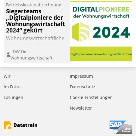
kommunale Wohnungsbauunternehmen daher
Betriebskostenabrechnung
gemeinsam mit der Berliner Datatrain GmbH den
Siegerteams
„Digitalpioniere der
Teilprozess der Objektsanierung digitalisiert.
Wohnungswirtschaft
2024“ gekürt
Wohnungswirtschaftliche
Vorreiter für den Weg in
DW Die
eine digitale Zukunft zu
Wohnungswirtschaft
finden, ist das Ziel des
Awards „Digitalpioniere
der
Wir
Impressum
Wohnungswirtschaft“.
Im Fokus
Datenschutz
Bewerben können sich
dafür ein Team
Lösungen
Cookie-Einstellungen
bestehend aus
Newsletter
Wohnungsunternehmen
und PropTech.
Datatrain