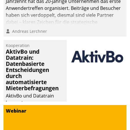
Jahrzehnt hat das 20-jährige Unternehmen das erste
Anwendertreffen organisiert. Beiträge und Besucher
haben sich verdoppelt, diesmal sind viele Partner
dabei – klares Zeichen für die strategische
Fokussierung auf den Kunden.
Andreas Lerchner
Kooperation
AktivBo und
Datatrain:
Datenbasierte
Entscheidungen
durch
automatisierte
Mieterbefragungen
AktivBo und Datatrain
kooperieren –
Immobilienunternehmen
Webinar
profitieren: Die nahtlose
Integration der Lösungen