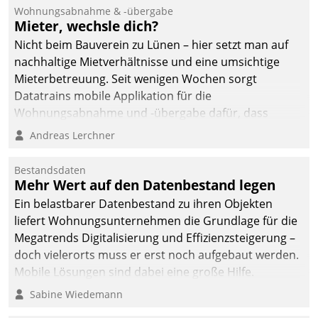
Ressort Kapitalanlage für
Wohnungsabnahme & -übergabe
künftige Aufgaben und
Mieter, wechsle dich?
Herausforderungen
Nicht beim Bauverein zu Lünen – hier setzt man auf
gerüstet.
nachhaltige Mietverhältnisse und eine umsichtige
Mieterbetreuung. Seit wenigen Wochen sorgt
Datatrains mobile Applikation für die
Wohnungsabnahme und -übergabe dafür, dass
Mieter wohlgeordnet kommen und, so es sein muss,
Andreas Lerchner
gehen können.
Bestandsdaten
Mehr Wert auf den Datenbestand legen
Ein belastbarer Datenbestand zu ihren Objekten
liefert Wohnungsunternehmen die Grundlage für die
Megatrends Digitalisierung und Effizienzsteigerung –
doch vielerorts muss er erst noch aufgebaut werden.
Mobile Lösungen sind dabei eine große Hilfe.
Sabine Wiedemann