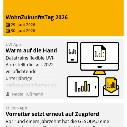
deutscher
Wohnungsunternehmen
WohnZukunftsTag 2026
– und beschleunigt damit
29. Juni 2026
–
den Weg vom
30. Juni 2026
Mieteranliegen zum
Dienstleisterauftrag.
UVI-App
Warm auf die Hand
Datatrains flexible UVI-
App stellt die seit 2022
verpflichtende
unterjährige
Verbrauchsinformation
schnell, zuverlässig und
Nadja Hußmann
leicht bekömmlich bereit:
Die monatlichen
Mieter-App
Mitteilungen zum
Vorreiter setzt erneut auf Zugpferd
Heizungs- und
Vor rund einem Jahrzehnt hat die GESOBAU eine
Wasserverbrauch gehen