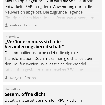
Mieter-App eingeführt. Nun wird die von Datatrain
automatisiert, vollständig
entwickelte SAP-integrierte Anwendung durch die
und auf Wunsch über
Neuversion abgelöst. Die zugrunde liegende
mehrere zuvor
Cloudplattform bietet ideale Voraussetzungen, um
festgelegte
die Funktionalität der App zu erweitern und weitere
Andreas Lerchner
Kommunikationswege bei
innovative Apps, auch von Drittanbietern, in SAP zu
den Empfängern ein.
integrieren.
Interview
„Verändern muss sich die
Veränderungsbereitschaft“
Die Immobilienbranche erlebt die digitale
Transformation. Doch muss man gleich alles über
den Haufen werfen? Wie lässt sich der Wandel
tatsächlich gestalten und umsetzen? Welche
Argumente zählen wirklich?
Nadja Hußmann
Hackathon
Sesam, öffne dich!
Datatrain startet beim ersten KIWI Platform