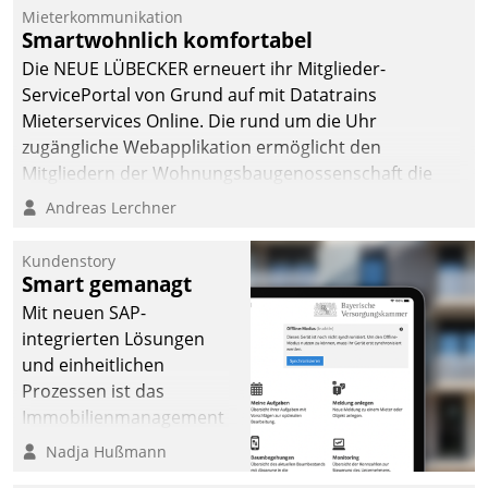
Dialogführung ermöglicht
Mieterkommunikation
Smartwohnlich komfortabel
dem externen
Serviceteam, Anrufe von
Die NEUE LÜBECKER erneuert ihr Mitglieder-
Mietenden zügiger und
ServicePortal von Grund auf mit Datatrains
effizienter zu bearbeiten.
Mieterservices Online. Die rund um die Uhr
zugängliche Webapplikation ermöglicht den
Mitgliedern der Wohnungs­bau­genossenschaft die
Kontaktaufnahme per Smartphone, Tablet oder PC.
Andreas Lerchner
Kundenstory
Smart gemanagt
Mit neuen SAP-
integrierten Lösungen
und einheitlichen
Prozessen ist das
Immobilienmanagement
der Bayerischen
Nadja Hußmann
Versorgungskammer im