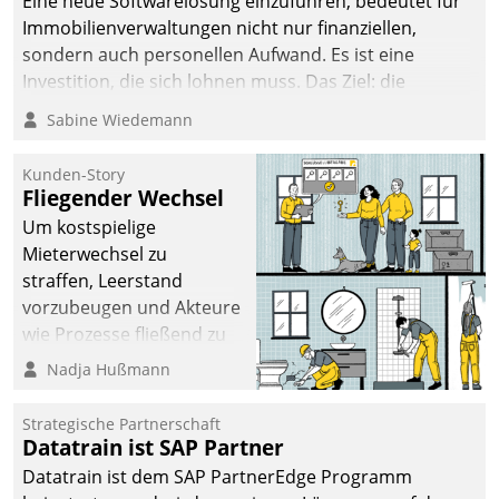
Eine neue Softwarelösung einzuführen, bedeutet für
Immobilienverwaltungen nicht nur finanziellen,
sondern auch personellen Aufwand. Es ist eine
Investition, die sich lohnen muss. Das Ziel: die
nachhaltige Optimierung der Geschäftsabläufe. Damit
Sabine Wiedemann
dieses Ziel erreicht wird, sollten einige Grundregeln
befolgt werden.
Kunden-Story
Fliegender Wechsel
Um kostspielige
Mieterwechsel zu
straffen, Leerstand
vorzubeugen und Akteure
wie Prozesse fließend zu
vernetzen, nutzt die
Nadja Hußmann
Berliner Gewobag seit
Jahresbeginn eine
Strategische Partnerschaft
Überblick, Einsicht und
Datatrain ist SAP Partner
Eingriff bietende Lösung.
Datatrain ist dem SAP PartnerEdge Programm
Zur Entwicklung setzte