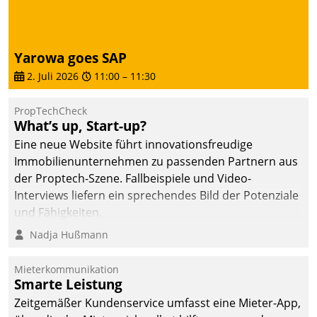
von AktivBo und
Datatrain ermöglicht
automatisiert ausgelöste,
zielgerichtete
Yarowa goes SAP
Mieterbefragungen – eine
2. Juli 2026
11:00
–
11:30
starke Grundlage für
intelligente,
PropTechCheck
datengestützte
What’s up, Start-up?
Entscheidungen.
Eine neue Website führt innovationsfreudige
Immobilienunternehmen zu passenden Partnern aus
der Proptech-Szene. Fallbeispiele und Video-
Interviews liefern ein sprechendes Bild der Potenziale
und Fähigkeiten.
Nadja Hußmann
Mieterkommunikation
Smarte Leistung
Zeitgemäßer Kundenservice umfasst eine Mieter-App,