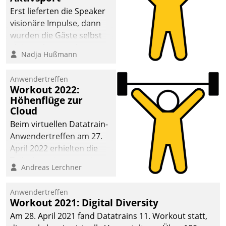
anspruchsvollen
Erst lieferten die Speaker
Aufgaben und
visionäre Impulse, dann
abnehmendem
wurden die Gäste selbst
Nachwuchs?
aktiv und sammelten
Nadja Hußmann
methodisch
Vernetzungsideen fürs
Anwendertreffen
Quartier. Dazwischen
Workout 2022:
zeigte Datatrain, was es
Höhenflüge zur
Neues zu bieten hat.
Cloud
Beim virtuellen Datatrain-
Anwendertreffen am 27.
April 2022 erhielten die
Teilnehmerinnen und
Andreas Lerchner
Teilnehmer kurzweilige
Einblicke in innovative
Anwendertreffen
Cloud-Strategien und -
Workout 2021: Digital Diversity
Lösungen mit hohem
Am 28. April 2021 fand Datatrains 11. Workout statt,
Zukunftspotenzial.