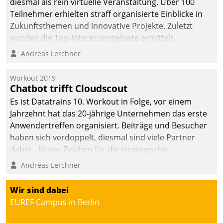
diesmal als rein virtuelle Veranstaltung. Über 100
Teilnehmer erhielten straff organisierte Einblicke in
Zukunftsthemen und innovative Projekte. Zuletzt
wurden die Top-Interessengebiete ermittelt.
Andreas Lerchner
Workout 2019
Chatbot trifft Cloudscout
Es ist Datatrains 10. Workout in Folge, vor einem
Jahrzehnt hat das 20-jährige Unternehmen das erste
Anwendertreffen organisiert. Beiträge und Besucher
haben sich verdoppelt, diesmal sind viele Partner
dabei – klares Zeichen für die strategische
Fokussierung auf den Kunden.
Andreas Lerchner
Wir sind dabei
EUREF Campus in Berlin