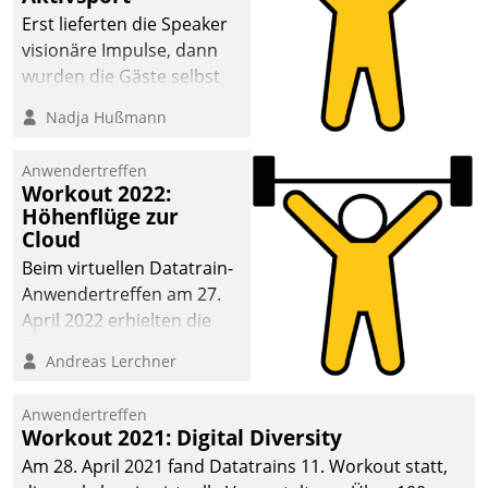
anspruchsvollen
Erst lieferten die Speaker
Aufgaben und
visionäre Impulse, dann
abnehmendem
wurden die Gäste selbst
Nachwuchs?
aktiv und sammelten
Nadja Hußmann
methodisch
Vernetzungsideen fürs
Anwendertreffen
Quartier. Dazwischen
Workout 2022:
zeigte Datatrain, was es
Höhenflüge zur
Neues zu bieten hat.
Cloud
Beim virtuellen Datatrain-
Anwendertreffen am 27.
April 2022 erhielten die
Teilnehmerinnen und
Andreas Lerchner
Teilnehmer kurzweilige
Einblicke in innovative
Anwendertreffen
Cloud-Strategien und -
Workout 2021: Digital Diversity
Lösungen mit hohem
Am 28. April 2021 fand Datatrains 11. Workout statt,
Zukunftspotenzial.