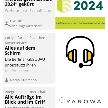
2024“ gekürt
Wohnungswirtschaftliche
Vorreiter für den Weg in
DW Die
eine digitale Zukunft zu
Wohnungswirtschaft
finden, ist das Ziel des
Awards „Digitalpioniere
Cockpit für telefonischen
der
Mieterservice
Wohnungswirtschaft“.
Alles auf dem
Bewerben können sich
Schirm
dafür ein Team
Die Berliner GESOBAU
bestehend aus
unterstützt ihren
Wohnungsunternehmen
telefonischen
und PropTech.
Mieterservice mit einem
Nadja Hußmann
digitalen Cockpit, das
situationsbezogen
Integrationspartnerschaft
passende Fragen und
Alle Aufträge im
Schlagworte auswirft.
Blick und im Griff
Eine intuitive