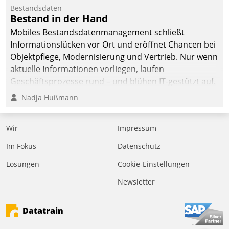
Jahresbeginn eine
Bestandsdaten
Überblick, Einsicht und
Bestand in der Hand
Eingriff bietende Lösung.
Mobiles Bestandsdatenmanagement schließt
Zur Entwicklung setzte
Informationslücken vor Ort und eröffnet Chancen bei
man auf
Objektpflege, Modernisierung und Vertrieb. Nur wenn
Cloudtechnologie,
aktuelle Informationen vorliegen, laufen
bewährte und Startup-
Geschäftsprozesse rund – und blühen IT-gestützt auf.
Partner sowie erstmals
Nadja Hußmann
agile Projektmethoden.
Wir
Impressum
Im Fokus
Datenschutz
Lösungen
Cookie-Einstellungen
Newsletter
Datatrain