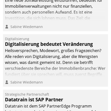
Eine neue Softwarelösung einzuführen, bedeutet für
Immobilienverwaltungen nicht nur finanziellen,
sondern auch personellen Aufwand. Es ist eine
Investition, die sich lohnen muss. Das Ziel: die
nachhaltige Optimierung der Geschäftsabläufe. Damit
Sabine Wiedemann
dieses Ziel erreicht wird, sollten einige Grundregeln
befolgt werden.
Digitalisierung
Digitalisierung bedeutet Veränderung
Heilsversprechen, Modewort, großes Fragezeichen?
Alle reden von Digitalisierung, aber die Wenigsten
wissen, was damit gemeint ist. Denn sie betrifft
verschiedenste Bereiche der Immobilienbranche: Wer
fundiert über sie sprechen will, muss zuerst Begriffe
klären. Ein Aspekt ist die betriebliche Optimierung:
Sabine Wiedemann
Moderne Softwarelösungen ermöglichen große
Einsparungen durch optimierte und automatisierte
Strategische Partnerschaft
Prozesse. Doch man darf nicht zu viel erwarten: Allein
Datatrain ist SAP Partner
mit der Einführung einer neuen Software ist es nicht
Datatrain ist dem SAP PartnerEdge Programm
getan. Die Digitalisierung erfordert von Unternehmen