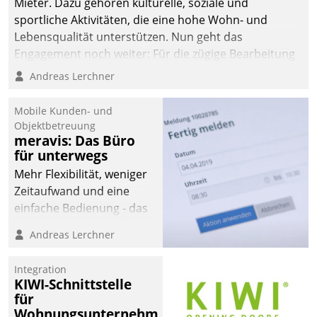
Mieter. Dazu gehören kulturelle, soziale und
sportliche Aktivitäten, die eine hohe Wohn- und
Lebensqualität unterstützen. Nun geht das
Engagement noch weiter: Für die zügige Bearbeitung
von Beschwerden – oder Lob – richtet das
Andreas Lerchner
Unternehmen mit Datatrains Applikation fürs Lob-
und Beschwerde-Management einen eigenen Kanal
Mobile Kunden- und
ein.
Objektbetreuung
meravis: Das Büro
für unterwegs
Mehr Flexibilität, weniger
Zeitaufwand und eine
einfache Bedienung - das
verspricht das aktuelle
Andreas Lerchner
Cockpit für mobile
Mitarbeiter von
Integration
Datatrain. Die meravis
KIWI-Schnittstelle
Wohnungsbau- und
für
Immobilien GmbH hat
Wohnungsunternehmen