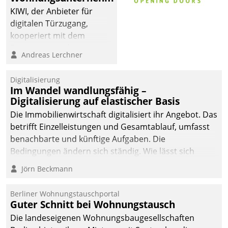
sich dabei für den Betrieb
KIWI, der Anbieter für
der Lösung über die SAP
digitalen Türzugang,
Cloud Platform
kooperiert mit dem
entschieden - als erstes
Beratungs- und
Andreas Lerchner
Unternehmen am
Softwareentwicklungshaus
Wohnungsmarkt.
Datatrain.
Digitalisierung
Im Wandel wandlungsfähig –
Digitalisierung auf elastischer Basis
Die Immobilienwirtschaft digitalisiert ihr Angebot. Das
betrifft Einzelleistungen und Gesamtablauf, umfasst
benachbarte und künftige Aufgaben. Die
Bedingungen ändern sich ständig. Wie lässt sich
technisch die Kontrolle wahren und zugleich Freiraum
Jörn Beckmann
fürs Wachsen öffnen?
Berliner Wohnungstauschportal
Guter Schnitt bei Wohnungstausch
Die landeseigenen Wohnungsbaugesellschaften