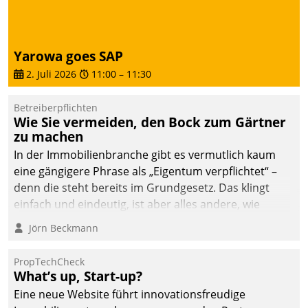
von AktivBo und
Datatrain ermöglicht
automatisiert ausgelöste,
zielgerichtete
Yarowa goes SAP
Mieterbefragungen – eine
2. Juli 2026
11:00
–
11:30
starke Grundlage für
intelligente,
Betreiberpflichten
datengestützte
Wie Sie vermeiden, den Bock zum Gärtner
Entscheidungen.
zu machen
In der Immobilienbranche gibt es vermutlich kaum
eine gängigere Phrase als „Eigentum verpflichtet“ –
denn die steht bereits im Grundgesetz. Das klingt
einfach und eindeutig, ist aber alles andere, wie
Branchenbeschäftigte wissen. Denn mit der
Jörn Beckmann
Verantwortung folgen Verpflichtungen.
PropTechCheck
What’s up, Start-up?
Eine neue Website führt innovationsfreudige