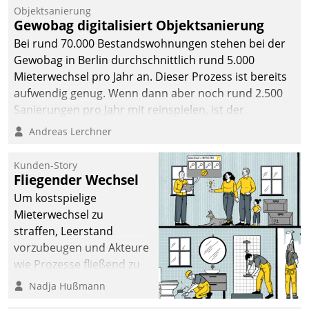
Objektsanierung
Gewobag digitalisiert Objektsanierung
Bei rund 70.000 Bestandswohnungen stehen bei der
Gewobag in Berlin durchschnittlich rund 5.000
Mieterwechsel pro Jahr an. Dieser Prozess ist bereits
aufwendig genug. Wenn dann aber noch rund 2.500
Sanierungen pro Jahr mit reinspielen, ist der
Betreuungs- und Organisationsaufwand immens. Im
Andreas Lerchner
Rahmen ihrer Digitalisierungsstrategie hat das
kommunale Wohnungsbauunternehmen daher
Kunden-Story
gemeinsam mit der Berliner Datatrain GmbH den
Fliegender Wechsel
Teilprozess der Objektsanierung digitalisiert.
Um kostspielige
Mieterwechsel zu
straffen, Leerstand
vorzubeugen und Akteure
wie Prozesse fließend zu
vernetzen, nutzt die
Nadja Hußmann
Berliner Gewobag seit