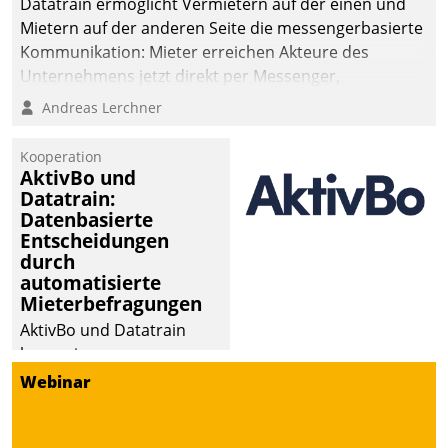
Datatrain ermöglicht Vermietern auf der einen und
Mietern auf der anderen Seite die messengerbasierte
Kommunikation: Mieter erreichen Akteure des
Unternehmens jetzt direkt per Messenger,
Mitarbeiter oder Dienstleister empfangen oder
Andreas Lerchner
versenden die Nachrichten via Cockpit.
Kooperation
AktivBo und
Datatrain:
Datenbasierte
Entscheidungen
durch
automatisierte
Mieterbefragungen
AktivBo und Datatrain
kooperieren –
Immobilienunternehmen
Webinar
profitieren: Die nahtlose
Integration der Lösungen