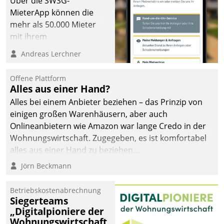
Über die SWSG-
MieterApp können die
mehr als 50.000 Mieter
mit ihrem
Wohnungsunternehmen
Andreas Lerchner
kommunizieren, auf dem
Laufenden bleiben, Daten
Offene Plattform
einsehen und ändern
Alles aus einer Hand?
oder
Alles bei einem Anbieter beziehen – das Prinzip von
Schadensmeldungen
einigen großen Warenhäusern, aber auch
abgeben – rund um die
Onlineanbietern wie Amazon war lange Credo in der
Uhr.
Wohnungswirtschaft. Zugegeben, es ist komfortabel
alles aus einer Hand zu beziehen...
Jörn Beckmann
Betriebskostenabrechnung
Siegerteams
„Digitalpioniere der
Wohnungswirtschaft