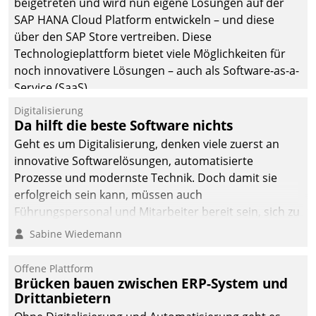
beigetreten und wird nun eigene Lösungen auf der
die Bereitschaft, sich zu überprüfen, zu hinterfragen
SAP HANA Cloud Platform entwickeln – und diese
und zu verändern.
über den SAP Store vertreiben. Diese
Technologieplattform bietet viele Möglichkeiten für
noch innovativere Lösungen – auch als Software-as-a-
Service (SaaS).
Digitalisierung
Da hilft die beste Software nichts
Geht es um Digitalisierung, denken viele zuerst an
innovative Softwarelösungen, automatisierte
Prozesse und modernste Technik. Doch damit sie
erfolgreich sein kann, müssen auch
Führungspersonal und Mitarbeiter bereit sein, sich zu
verändern und anzupassen, sonst werden sie an ihr
Sabine Wiedemann
scheitern.
Offene Plattform
Brücken bauen zwischen ERP-System und
Drittanbietern