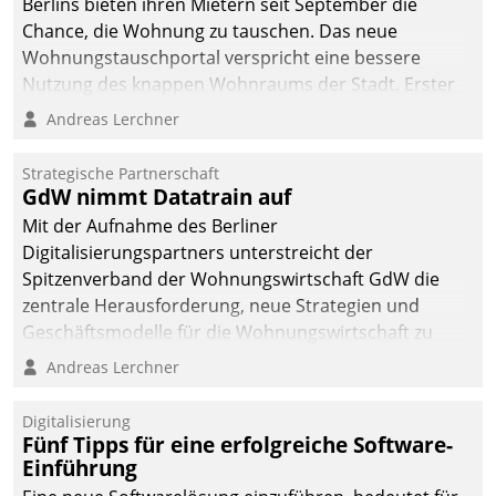
Berlins bieten ihren Mietern seit September die
Chance, die Wohnung zu tauschen. Das neue
Wohnungstauschportal verspricht eine bessere
Nutzung des knappen Wohnraums der Stadt. Erster
Anwendungsfall für Datatrains Lösung API-Hub mit
Andreas Lerchner
Schnittstellen zu den ERP-Systemen der
Unternehmen.
Strategische Partnerschaft
GdW nimmt Datatrain auf
Mit der Aufnahme des Berliner
Digitalisierungspartners unterstreicht der
Spitzenverband der Wohnungswirtschaft GdW die
zentrale Herausforderung, neue Strategien und
Geschäftsmodelle für die Wohnungswirtschaft zu
entwickeln.
Andreas Lerchner
Digitalisierung
Fünf Tipps für eine erfolgreiche Software-
Einführung