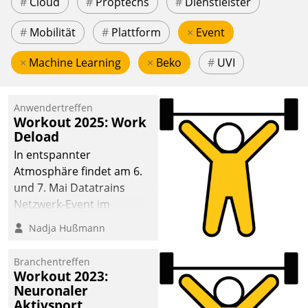
#
Cloud
#
Proptechs
#
Dienstleister
#
Mobilität
#
Plattform
×
Event
×
Machine Learning
×
Beko
#
UVI
Anwendertreffen
Workout 2025: Work
Deload
In entspannter
Atmosphäre findet am 6.
und 7. Mai Datatrains
Netzwerk-Event im
Kunden- und Partnerkreis
Nadja Hußmann
statt. Zentrale Frage: Wie
lassen sich
Branchentreffen
Mammutprojekte
Workout 2023:
meistern und Workloads
Neuronaler
Aktivsport
wuppen – bei zunehmend