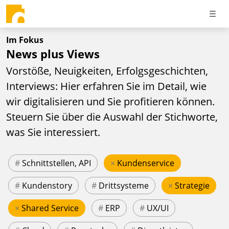
Im Fokus
News plus Views
Vorstöße, Neuigkeiten, Erfolgsgeschichten,
Interviews: Hier erfahren Sie im Detail, wie
wir digitalisieren und Sie profitieren können.
Steuern Sie über die Auswahl der Stichworte,
was Sie interessiert.
#
Schnittstellen, API
×
Kundenservice
#
Kundenstory
#
Drittsysteme
×
Strategie
×
Shared Service
#
ERP
#
UX/UI