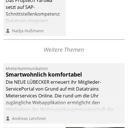
Das Proptech Yarowa
Dialogführung ermöglicht
setzt auf SAP-
dem externen
Schnittstellenkompetenz:
Serviceteam, Anrufe von
Datatrain integriert
Mietenden zügiger und
Yarowas Portal zur
Nadja Hußmann
effizienter zu bearbeiten.
Vergabe und Verwaltung
von Aufträgen der
operativen
Weitere Themen
Instandhaltung in die
SAP-Systemlandschaft
Mieterkommunikation
deutscher
Smartwohnlich komfortabel
Wohnungsunternehmen
Die NEUE LÜBECKER erneuert ihr Mitglieder-
– und beschleunigt damit
ServicePortal von Grund auf mit Datatrains
den Weg vom
Mieterservices Online. Die rund um die Uhr
Mieteranliegen zum
zugängliche Webapplikation ermöglicht den
Dienstleisterauftrag.
Mitgliedern der Wohnungs­bau­genossenschaft die
Kontaktaufnahme per Smartphone, Tablet oder PC.
Andreas Lerchner