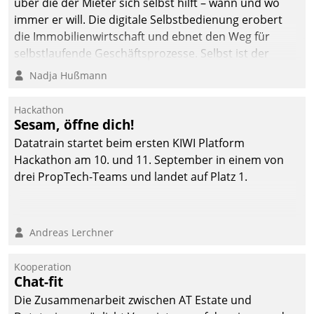
über die der Mieter sich selbst hilft – wann und wo
immer er will. Die digitale Selbstbedienung erobert
die Immobilienwirtschaft und ebnet den Weg für
selbstlaufende Geschäftsprozesse. Selbst ist der
Kunde und smart der Serviceanbieter.
Nadja Hußmann
Hackathon
Sesam, öffne dich!
Datatrain startet beim ersten KIWI Platform
Hackathon am 10. und 11. September in einem von
drei PropTech-Teams und landet auf Platz 1.
Andreas Lerchner
Kooperation
Chat-fit
Die Zusammenarbeit zwischen AT Estate und