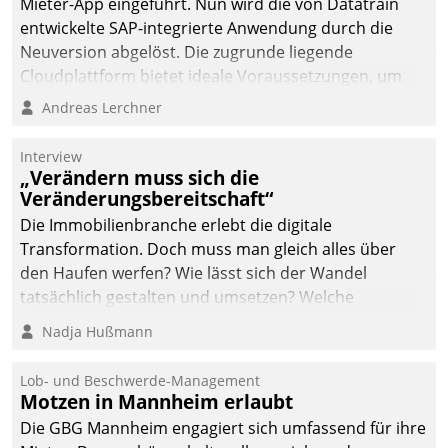
Mieter-App eingeführt. Nun wird die von Datatrain
automatisiert, vollständig
entwickelte SAP-integrierte Anwendung durch die
und auf Wunsch über
Neuversion abgelöst. Die zugrunde liegende
mehrere zuvor
Cloudplattform bietet ideale Voraussetzungen, um
festgelegte
die Funktionalität der App zu erweitern und weitere
Andreas Lerchner
Kommunikationswege bei
innovative Apps, auch von Drittanbietern, in SAP zu
den Empfängern ein.
integrieren.
Interview
„Verändern muss sich die
Veränderungsbereitschaft“
Die Immobilienbranche erlebt die digitale
Transformation. Doch muss man gleich alles über
den Haufen werfen? Wie lässt sich der Wandel
tatsächlich gestalten und umsetzen? Welche
Argumente zählen wirklich?
Nadja Hußmann
Lob- und Beschwerde-Management
Motzen in Mannheim erlaubt
Die GBG Mannheim engagiert sich umfassend für ihre