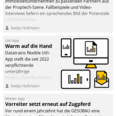
Immobilienunternehmen zu passenden Partnern aus
der Proptech-Szene. Fallbeispiele und Video-
Interviews liefern ein sprechendes Bild der Potenziale
und Fähigkeiten.
Nadja Hußmann
UVI-App
Warm auf die Hand
Datatrains flexible UVI-
App stellt die seit 2022
verpflichtende
unterjährige
Verbrauchsinformation
schnell, zuverlässig und
Nadja Hußmann
leicht bekömmlich bereit:
Die monatlichen
Mieter-App
Mitteilungen zum
Vorreiter setzt erneut auf Zugpferd
Heizungs- und
Vor rund einem Jahrzehnt hat die GESOBAU eine
Wasserverbrauch gehen