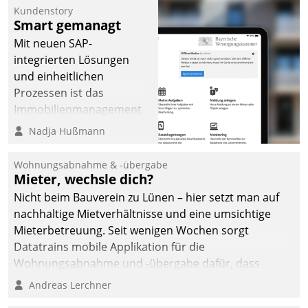
Kundenstory
Smart gemanagt
Mit neuen SAP-
integrierten Lösungen
und einheitlichen
Prozessen ist das
Immobilienmanagement
der Bayerischen
Nadja Hußmann
Versorgungskammer im
Ressort Kapitalanlage für
Wohnungsabnahme & -übergabe
künftige Aufgaben und
Mieter, wechsle dich?
Herausforderungen
Nicht beim Bauverein zu Lünen – hier setzt man auf
gerüstet.
nachhaltige Mietverhältnisse und eine umsichtige
Mieterbetreuung. Seit wenigen Wochen sorgt
Datatrains mobile Applikation für die
Wohnungsabnahme und -übergabe dafür, dass
Mieter wohlgeordnet kommen und, so es sein muss,
Andreas Lerchner
gehen können.