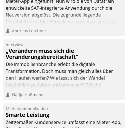
Mieter-App eingeführt. Nun wird die von Datatrain
entwickelte SAP-integrierte Anwendung durch die
Neuversion abgelöst. Die zugrunde liegende
Cloudplattform bietet ideale Voraussetzungen, um
die Funktionalität der App zu erweitern und weitere
Andreas Lerchner
innovative Apps, auch von Drittanbietern, in SAP zu
integrieren.
Interview
„Verändern muss sich die
Veränderungsbereitschaft“
Die Immobilienbranche erlebt die digitale
Transformation. Doch muss man gleich alles über
den Haufen werfen? Wie lässt sich der Wandel
tatsächlich gestalten und umsetzen? Welche
Argumente zählen wirklich?
Nadja Hußmann
Mieterkommunikation
Smarte Leistung
Zeitgemäßer Kundenservice umfasst eine Mieter-App,