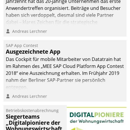
Jahrzehnt hat das 20-jährige Unternehmen das erste
Anwendertreffen organisiert. Beiträge und Besucher
haben sich verdoppelt, diesmal sind viele Partner
dabei – klares Zeichen für die strategische
Fokussierung auf den Kunden.
Andreas Lerchner
SAP App Contest
Ausgezeichnete App
Das Cockpit für mobile Mitarbeiter von Datatrain hat
im Rahmen des „MEE SAP Cloud Platform App Contest
2018“ eine Auszeichnung erhalten. Im Frühjahr 2019
nahm der Berliner SAP-Partner sie persönlich
entgegen.
Andreas Lerchner
Betriebskostenabrechnung
Siegerteams
„Digitalpioniere der
Wohnungswirtschaft