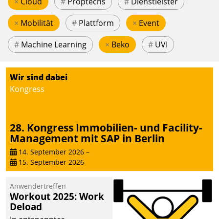
×
Cloud
#
Proptechs
#
Dienstleister
×
Mobilität
#
Plattform
×
Event
#
Machine Learning
×
Beko
#
UVI
Wir sind dabei
Kongress
28. Kongress Immobilien- und Facility-
Management mit SAP in Berlin
14. September 2026
–
15. September 2026
Anwendertreffen
Workout 2025: Work
Deload