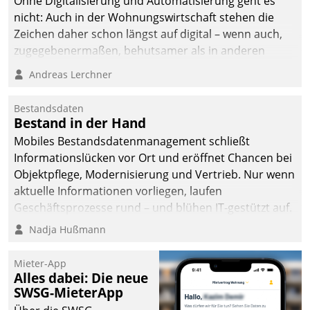
Ohne Digitalisierung und Automatisierung geht es
nicht: Auch in der Wohnungswirtschaft stehen die
Zeichen daher schon längst auf digital – wenn auch,
zugegebenermaßen, behutsamer als in anderen
Branchen.
Andreas Lerchner
Bestandsdaten
Bestand in der Hand
Mobiles Bestandsdatenmanagement schließt
Informationslücken vor Ort und eröffnet Chancen bei
Objektpflege, Modernisierung und Vertrieb. Nur wenn
aktuelle Informationen vorliegen, laufen
Geschäftsprozesse rund – und blühen IT-gestützt auf.
Nadja Hußmann
Mieter-App
Alles dabei: Die neue
SWSG-MieterApp