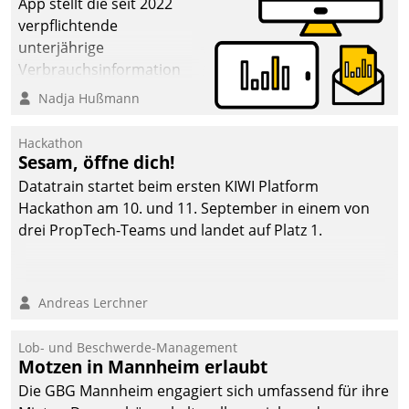
App stellt die seit 2022
verpflichtende
unterjährige
Verbrauchsinformation
schnell, zuverlässig und
Nadja Hußmann
leicht bekömmlich bereit:
Die monatlichen
Hackathon
Mitteilungen zum
Sesam, öffne dich!
Heizungs- und
Datatrain startet beim ersten KIWI Platform
Wasserverbrauch gehen
Hackathon am 10. und 11. September in einem von
automatisiert, vollständig
drei PropTech-Teams und landet auf Platz 1.
und auf Wunsch über
mehrere zuvor
festgelegte
Andreas Lerchner
Kommunikationswege bei
den Empfängern ein.
Lob- und Beschwerde-Management
Motzen in Mannheim erlaubt
Die GBG Mannheim engagiert sich umfassend für ihre