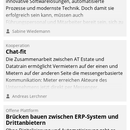
innovative Softwarelösungen, automatisierte
Prozesse und modernste Technik. Doch damit sie
erfolgreich sein kann, müssen auch
Führungspersonal und Mitarbeiter bereit sein, sich zu
verändern und anzupassen, sonst werden sie an ihr
Sabine Wiedemann
scheitern.
Kooperation
Chat-fit
Die Zusammenarbeit zwischen AT Estate und
Datatrain ermöglicht Vermietern auf der einen und
Mietern auf der anderen Seite die messengerbasierte
Kommunikation: Mieter erreichen Akteure des
Unternehmens jetzt direkt per Messenger,
Mitarbeiter oder Dienstleister empfangen oder
Andreas Lerchner
versenden die Nachrichten via Cockpit.
Offene Plattform
Brücken bauen zwischen ERP-System und
Drittanbietern