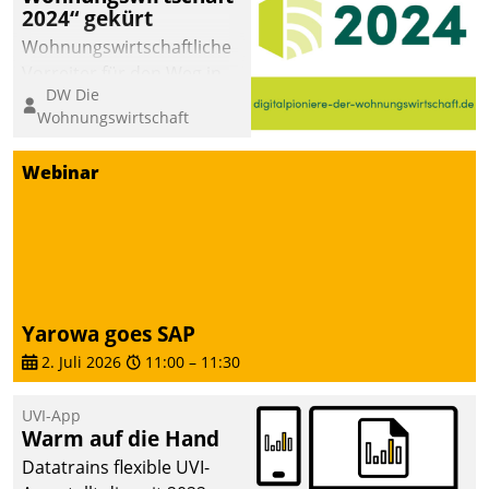
2024“ gekürt
Wohnungswirtschaftliche
Vorreiter für den Weg in
DW Die
eine digitale Zukunft zu
Wohnungswirtschaft
finden, ist das Ziel des
Awards „Digitalpioniere
Webinar
der
Wohnungswirtschaft“.
Bewerben können sich
dafür ein Team
bestehend aus
Wohnungsunternehmen
Yarowa goes SAP
und PropTech.
2. Juli 2026
11:00
–
11:30
UVI-App
Warm auf die Hand
Datatrains flexible UVI-