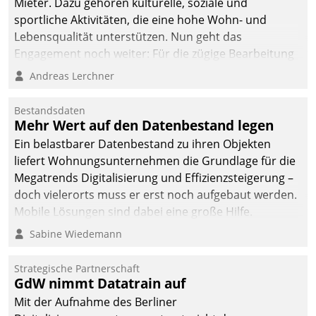
Mieter. Dazu gehören kulturelle, soziale und
sportliche Aktivitäten, die eine hohe Wohn- und
Lebensqualität unterstützen. Nun geht das
Engagement noch weiter: Für die zügige Bearbeitung
von Beschwerden – oder Lob – richtet das
Andreas Lerchner
Unternehmen mit Datatrains Applikation fürs Lob-
und Beschwerde-Management einen eigenen Kanal
Bestandsdaten
ein.
Mehr Wert auf den Datenbestand legen
Ein belastbarer Datenbestand zu ihren Objekten
liefert Wohnungsunternehmen die Grundlage für die
Megatrends Digitalisierung und Effizienzsteigerung –
doch vielerorts muss er erst noch aufgebaut werden.
Mobile Lösungen sind dabei eine große Hilfe.
Sabine Wiedemann
Strategische Partnerschaft
GdW nimmt Datatrain auf
Mit der Aufnahme des Berliner