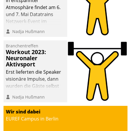
In entspannter
Atmosphäre findet am 6.
und 7. Mai Datatrains
Netzwerk-Event im
Kunden- und Partnerkreis
Nadja Hußmann
statt. Zentrale Frage: Wie
lassen sich
Branchentreffen
Mammutprojekte
Workout 2023:
meistern und Workloads
Neuronaler
Aktivsport
wuppen – bei zunehmend
anspruchsvollen
Erst lieferten die Speaker
Aufgaben und
visionäre Impulse, dann
abnehmendem
wurden die Gäste selbst
Nachwuchs?
aktiv und sammelten
Nadja Hußmann
methodisch
Vernetzungsideen fürs
Wir sind dabei
Quartier. Dazwischen
EUREF Campus in Berlin
zeigte Datatrain, was es
Neues zu bieten hat.