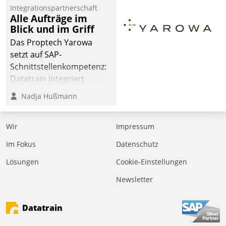
Jahresbeginn eine
Integrationspartnerschaft
Überblick, Einsicht und
Alle Aufträge im
Blick und im Griff
Eingriff bietende Lösung.
Zur Entwicklung setzte
Das Proptech Yarowa
man auf
setzt auf SAP-
Cloudtechnologie,
Schnittstellenkompetenz:
bewährte und Startup-
Datatrain integriert
Partner sowie erstmals
Yarowas Portal zur
Nadja Hußmann
agile Projektmethoden.
Vergabe und Verwaltung
von Aufträgen der
Wir
Impressum
operativen
Instandhaltung in die
Im Fokus
Datenschutz
SAP-Systemlandschaft
Lösungen
Cookie-Einstellungen
deutscher
Wohnungsunternehmen
Newsletter
– und beschleunigt damit
den Weg vom
Datatrain
Mieteranliegen zum
Dienstleisterauftrag.