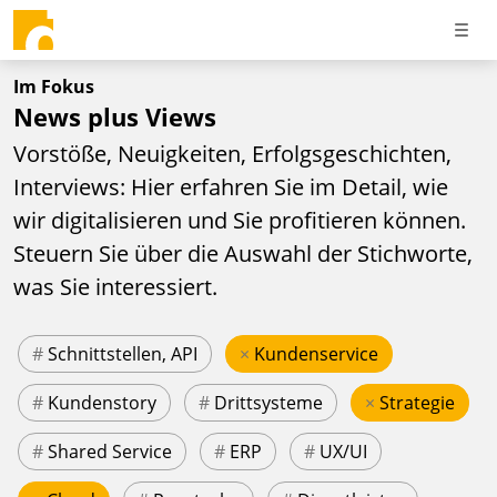
Im Fokus
News plus Views
Vorstöße, Neuigkeiten, Erfolgsgeschichten,
Interviews: Hier erfahren Sie im Detail, wie
wir digitalisieren und Sie profitieren können.
Steuern Sie über die Auswahl der Stichworte,
was Sie interessiert.
#
Schnittstellen, API
×
Kundenservice
#
Kundenstory
#
Drittsysteme
×
Strategie
#
Shared Service
#
ERP
#
UX/UI