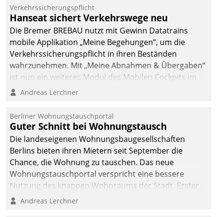
Verkehrssicherungspflicht
Hanseat sichert Verkehrswege neu
Die Bremer BREBAU nutzt mit Gewinn Datatrains
mobile Applikation „Meine Begehungen“, um die
Verkehrssicherungspflicht in ihren Beständen
wahrzunehmen. Mit „Meine Abnahmen & Übergaben“
ist nun ein weiteres Modul des Mobilen Cockpits im
Einsatz.
Andreas Lerchner
Berliner Wohnungstauschportal
Guter Schnitt bei Wohnungstausch
Die landeseigenen Wohnungsbaugesellschaften
Berlins bieten ihren Mietern seit September die
Chance, die Wohnung zu tauschen. Das neue
Wohnungstauschportal verspricht eine bessere
Nutzung des knappen Wohnraums der Stadt. Erster
Anwendungsfall für Datatrains Lösung API-Hub mit
Andreas Lerchner
Schnittstellen zu den ERP-Systemen der