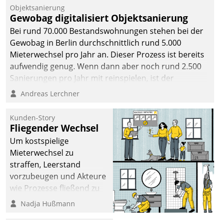
Unternehmen.
Objektsanierung
Gewobag digitalisiert Objektsanierung
Bei rund 70.000 Bestandswohnungen stehen bei der
Gewobag in Berlin durchschnittlich rund 5.000
Mieterwechsel pro Jahr an. Dieser Prozess ist bereits
aufwendig genug. Wenn dann aber noch rund 2.500
Sanierungen pro Jahr mit reinspielen, ist der
Betreuungs- und Organisationsaufwand immens. Im
Andreas Lerchner
Rahmen ihrer Digitalisierungsstrategie hat das
kommunale Wohnungsbauunternehmen daher
Kunden-Story
gemeinsam mit der Berliner Datatrain GmbH den
Fliegender Wechsel
Teilprozess der Objektsanierung digitalisiert.
Um kostspielige
Mieterwechsel zu
straffen, Leerstand
vorzubeugen und Akteure
wie Prozesse fließend zu
vernetzen, nutzt die
Nadja Hußmann
Berliner Gewobag seit