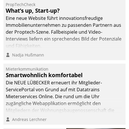
von AktivBo und
PropTechCheck
Datatrain ermöglicht
What’s up, Start-up?
automatisiert ausgelöste,
Eine neue Website führt innovationsfreudige
zielgerichtete
Immobilienunternehmen zu passenden Partnern aus
Mieterbefragungen – eine
der Proptech-Szene. Fallbeispiele und Video-
starke Grundlage für
Interviews liefern ein sprechendes Bild der Potenziale
intelligente,
und Fähigkeiten.
datengestützte
Nadja Hußmann
Entscheidungen.
Mieterkommunikation
Smartwohnlich komfortabel
Die NEUE LÜBECKER erneuert ihr Mitglieder-
ServicePortal von Grund auf mit Datatrains
Mieterservices Online. Die rund um die Uhr
zugängliche Webapplikation ermöglicht den
Mitgliedern der Wohnungs­bau­genossenschaft die
Kontaktaufnahme per Smartphone, Tablet oder PC.
Andreas Lerchner