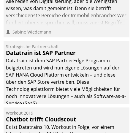
Alle reden von Digitalisierung, aber die Wenigsten
sich dabei für den Betrieb
wissen, was damit gemeint ist. Denn sie betrifft
der Lösung über die SAP
verschiedenste Bereiche der Immobilienbranche: Wer
Cloud Platform
fundiert über sie sprechen will, muss zuerst Begriffe
entschieden - als erstes
klären. Ein Aspekt ist die betriebliche Optimierung:
Sabine Wiedemann
Unternehmen am
Moderne Softwarelösungen ermöglichen große
Wohnungsmarkt.
Einsparungen durch optimierte und automatisierte
Strategische Partnerschaft
Prozesse. Doch man darf nicht zu viel erwarten: Allein
Datatrain ist SAP Partner
mit der Einführung einer neuen Software ist es nicht
Datatrain ist dem SAP PartnerEdge Programm
getan. Die Digitalisierung erfordert von Unternehmen
beigetreten und wird nun eigene Lösungen auf der
die Bereitschaft, sich zu überprüfen, zu hinterfragen
SAP HANA Cloud Platform entwickeln – und diese
und zu verändern.
über den SAP Store vertreiben. Diese
Technologieplattform bietet viele Möglichkeiten für
noch innovativere Lösungen – auch als Software-as-a-
Service (SaaS).
Workout 2019
Chatbot trifft Cloudscout
Es ist Datatrains 10. Workout in Folge, vor einem