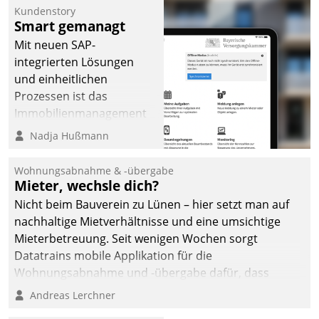
Kundenstory
Smart gemanagt
Mit neuen SAP-
integrierten Lösungen
und einheitlichen
Prozessen ist das
Immobilienmanagement
der Bayerischen
Nadja Hußmann
Versorgungskammer im
Ressort Kapitalanlage für
Wohnungsabnahme & -übergabe
künftige Aufgaben und
Mieter, wechsle dich?
Herausforderungen
Nicht beim Bauverein zu Lünen – hier setzt man auf
gerüstet.
nachhaltige Mietverhältnisse und eine umsichtige
Mieterbetreuung. Seit wenigen Wochen sorgt
Datatrains mobile Applikation für die
Wohnungsabnahme und -übergabe dafür, dass
Mieter wohlgeordnet kommen und, so es sein muss,
Andreas Lerchner
gehen können.