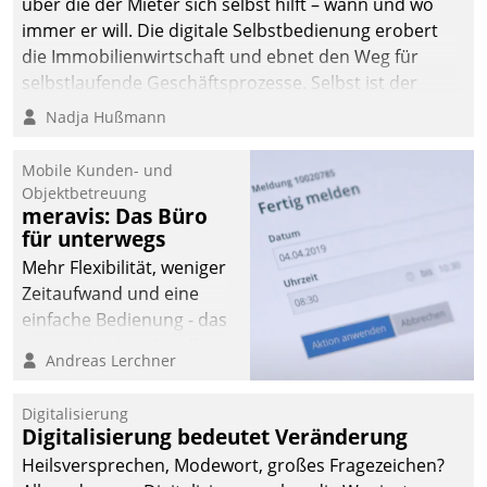
über die der Mieter sich selbst hilft – wann und wo
immer er will. Die digitale Selbstbedienung erobert
die Immobilienwirtschaft und ebnet den Weg für
selbstlaufende Geschäftsprozesse. Selbst ist der
Kunde und smart der Serviceanbieter.
Nadja Hußmann
Mobile Kunden- und
Objektbetreuung
meravis: Das Büro
für unterwegs
Mehr Flexibilität, weniger
Zeitaufwand und eine
einfache Bedienung - das
verspricht das aktuelle
Andreas Lerchner
Cockpit für mobile
Mitarbeiter von
Digitalisierung
Datatrain. Die meravis
Digitalisierung bedeutet Veränderung
Wohnungsbau- und
Heilsversprechen, Modewort, großes Fragezeichen?
Immobilien GmbH hat