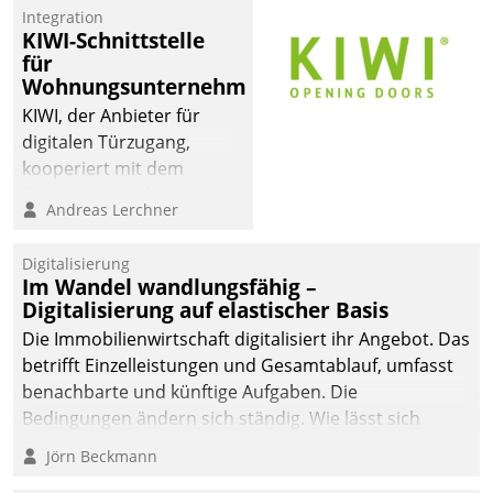
Integration
KIWI-Schnittstelle
für
Wohnungsunternehmen
KIWI, der Anbieter für
digitalen Türzugang,
kooperiert mit dem
Beratungs- und
Andreas Lerchner
Softwareentwicklungshaus
Datatrain.
Digitalisierung
Im Wandel wandlungsfähig –
Digitalisierung auf elastischer Basis
Die Immobilienwirtschaft digitalisiert ihr Angebot. Das
betrifft Einzelleistungen und Gesamtablauf, umfasst
benachbarte und künftige Aufgaben. Die
Bedingungen ändern sich ständig. Wie lässt sich
technisch die Kontrolle wahren und zugleich Freiraum
Jörn Beckmann
fürs Wachsen öffnen?