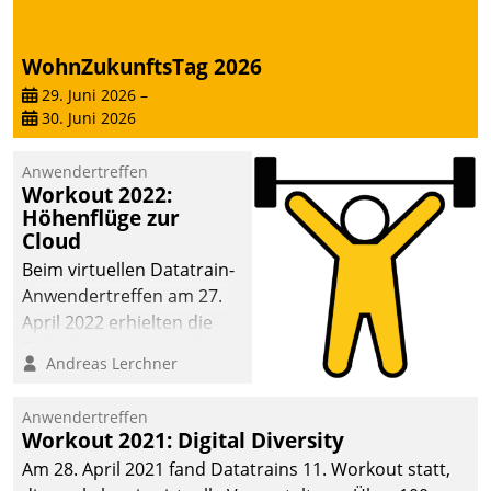
WohnZukunftsTag 2026
29. Juni 2026
–
30. Juni 2026
Anwendertreffen
Workout 2022:
Höhenflüge zur
Cloud
Beim virtuellen Datatrain-
Anwendertreffen am 27.
April 2022 erhielten die
Teilnehmerinnen und
Andreas Lerchner
Teilnehmer kurzweilige
Einblicke in innovative
Anwendertreffen
Cloud-Strategien und -
Workout 2021: Digital Diversity
Lösungen mit hohem
Am 28. April 2021 fand Datatrains 11. Workout statt,
Zukunftspotenzial.