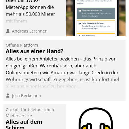
Über die SWSG-
MieterApp können die
mehr als 50.000 Mieter
mit ihrem
Wohnungsunternehmen
Andreas Lerchner
kommunizieren, auf dem
Laufenden bleiben, Daten
Offene Plattform
einsehen und ändern
Alles aus einer Hand?
oder
Alles bei einem Anbieter beziehen – das Prinzip von
Schadensmeldungen
einigen großen Warenhäusern, aber auch
abgeben – rund um die
Onlineanbietern wie Amazon war lange Credo in der
Uhr.
Wohnungswirtschaft. Zugegeben, es ist komfortabel
alles aus einer Hand zu beziehen...
Jörn Beckmann
Cockpit für telefonischen
Mieterservice
Alles auf dem
Schirm