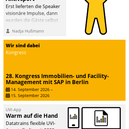
Erst lieferten die Speaker
visionäre Impulse, dann
wurden die Gäste selbst
aktiv und sammelten
Nadja Hußmann
methodisch
Vernetzungsideen fürs
Wir sind dabei
Quartier. Dazwischen
Kongress
zeigte Datatrain, was es
Neues zu bieten hat.
28. Kongress Immobilien- und Facility-
Management mit SAP in Berlin
14. September 2026
–
15. September 2026
UVI-App
Warm auf die Hand
Datatrains flexible UVI-