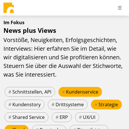
Im Fokus
News plus Views
Vorstöße, Neuigkeiten, Erfolgsgeschichten,
Interviews: Hier erfahren Sie im Detail, wie
wir digitalisieren und Sie profitieren können.
Steuern Sie über die Auswahl der Stichworte,
was Sie interessiert.
#
Schnittstellen, API
×
Kundenservice
#
Kundenstory
#
Drittsysteme
×
Strategie
#
Shared Service
#
ERP
#
UX/UI