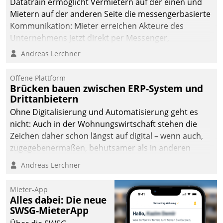
Datatrain ermöglicht Vermietern auf der einen und
Mietern auf der anderen Seite die messengerbasierte
Kommunikation: Mieter erreichen Akteure des
Unternehmens jetzt direkt per Messenger,
Mitarbeiter oder Dienstleister empfangen oder
Andreas Lerchner
versenden die Nachrichten via Cockpit.
Offene Plattform
Brücken bauen zwischen ERP-System und
Drittanbietern
Ohne Digitalisierung und Automatisierung geht es
nicht: Auch in der Wohnungswirtschaft stehen die
Zeichen daher schon längst auf digital – wenn auch,
zugegebenermaßen, behutsamer als in anderen
Branchen.
Andreas Lerchner
Mieter-App
Alles dabei: Die neue
SWSG-MieterApp