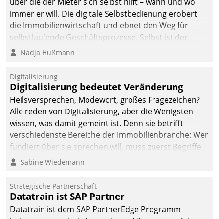
über die der Mieter sich selbst hilft – wann und wo
immer er will. Die digitale Selbstbedienung erobert
die Immobilienwirtschaft und ebnet den Weg für
selbstlaufende Geschäftsprozesse. Selbst ist der
Kunde und smart der Serviceanbieter.
Nadja Hußmann
Digitalisierung
Digitalisierung bedeutet Veränderung
Heilsversprechen, Modewort, großes Fragezeichen?
Alle reden von Digitalisierung, aber die Wenigsten
wissen, was damit gemeint ist. Denn sie betrifft
verschiedenste Bereiche der Immobilienbranche: Wer
fundiert über sie sprechen will, muss zuerst Begriffe
klären. Ein Aspekt ist die betriebliche Optimierung:
Sabine Wiedemann
Moderne Softwarelösungen ermöglichen große
Einsparungen durch optimierte und automatisierte
Strategische Partnerschaft
Prozesse. Doch man darf nicht zu viel erwarten: Allein
Datatrain ist SAP Partner
mit der Einführung einer neuen Software ist es nicht
Datatrain ist dem SAP PartnerEdge Programm
getan. Die Digitalisierung erfordert von Unternehmen