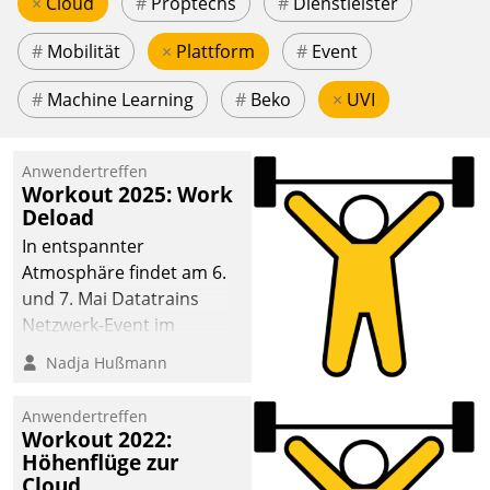
×
Cloud
#
Proptechs
#
Dienstleister
#
Mobilität
×
Plattform
#
Event
#
Machine Learning
#
Beko
×
UVI
Anwendertreffen
Workout 2025: Work
Deload
In entspannter
Atmosphäre findet am 6.
und 7. Mai Datatrains
Netzwerk-Event im
Kunden- und Partnerkreis
Nadja Hußmann
statt. Zentrale Frage: Wie
lassen sich
Anwendertreffen
Mammutprojekte
Workout 2022:
meistern und Workloads
Höhenflüge zur
Cloud
wuppen – bei zunehmend