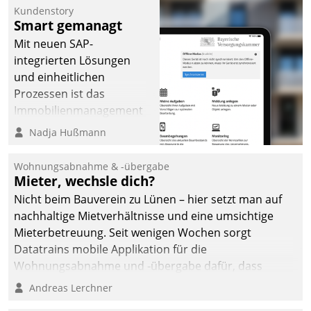
Kundenstory
Smart gemanagt
Mit neuen SAP-
integrierten Lösungen
und einheitlichen
Prozessen ist das
Immobilienmanagement
der Bayerischen
Nadja Hußmann
Versorgungskammer im
Ressort Kapitalanlage für
Wohnungsabnahme & -übergabe
künftige Aufgaben und
Mieter, wechsle dich?
Herausforderungen
Nicht beim Bauverein zu Lünen – hier setzt man auf
gerüstet.
nachhaltige Mietverhältnisse und eine umsichtige
Mieterbetreuung. Seit wenigen Wochen sorgt
Datatrains mobile Applikation für die
Wohnungsabnahme und -übergabe dafür, dass
Mieter wohlgeordnet kommen und, so es sein muss,
Andreas Lerchner
gehen können.