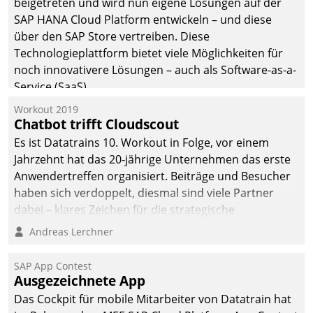
beigetreten und wird nun eigene Lösungen auf der
die Bereitschaft, sich zu überprüfen, zu hinterfragen
SAP HANA Cloud Platform entwickeln – und diese
und zu verändern.
über den SAP Store vertreiben. Diese
Technologieplattform bietet viele Möglichkeiten für
noch innovativere Lösungen – auch als Software-as-a-
Service (SaaS).
Workout 2019
Chatbot trifft Cloudscout
Es ist Datatrains 10. Workout in Folge, vor einem
Jahrzehnt hat das 20-jährige Unternehmen das erste
Anwendertreffen organisiert. Beiträge und Besucher
haben sich verdoppelt, diesmal sind viele Partner
dabei – klares Zeichen für die strategische
Fokussierung auf den Kunden.
Andreas Lerchner
SAP App Contest
Ausgezeichnete App
Das Cockpit für mobile Mitarbeiter von Datatrain hat