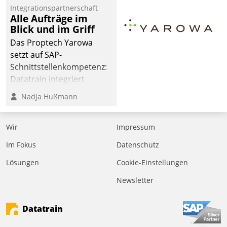
Integrationspartnerschaft
Alle Aufträge im
Blick und im Griff
Das Proptech Yarowa
setzt auf SAP-
Schnittstellenkompetenz:
Datatrain integriert
Yarowas Portal zur
Nadja Hußmann
Vergabe und Verwaltung
von Aufträgen der
Wir
Impressum
operativen
Instandhaltung in die
Im Fokus
Datenschutz
SAP-Systemlandschaft
Lösungen
Cookie-Einstellungen
deutscher
Wohnungsunternehmen
Newsletter
– und beschleunigt damit
den Weg vom
Datatrain
Mieteranliegen zum
Dienstleisterauftrag.