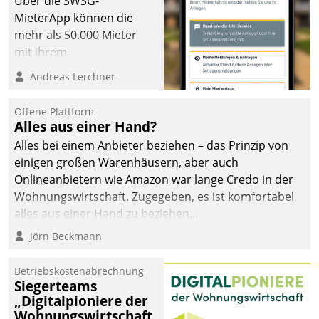
Über die SWSG-
MieterApp können die
mehr als 50.000 Mieter
mit ihrem
Wohnungsunternehmen
Andreas Lerchner
kommunizieren, auf dem
Laufenden bleiben, Daten
Offene Plattform
einsehen und ändern
Alles aus einer Hand?
oder
Alles bei einem Anbieter beziehen – das Prinzip von
Schadensmeldungen
einigen großen Warenhäusern, aber auch
abgeben – rund um die
Onlineanbietern wie Amazon war lange Credo in der
Uhr.
Wohnungswirtschaft. Zugegeben, es ist komfortabel
alles aus einer Hand zu beziehen...
Jörn Beckmann
Betriebskostenabrechnung
Siegerteams
„Digitalpioniere der
Wohnungswirtschaft