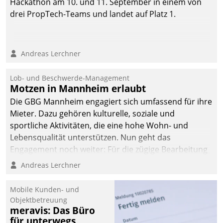
Hackathon am 10. und 11. September in einem von
drei PropTech-Teams und landet auf Platz 1.
Andreas Lerchner
Lob- und Beschwerde-Management
Motzen in Mannheim erlaubt
Die GBG Mannheim engagiert sich umfassend für ihre
Mieter. Dazu gehören kulturelle, soziale und
sportliche Aktivitäten, die eine hohe Wohn- und
Lebensqualität unterstützen. Nun geht das
Engagement noch weiter: Für die zügige Bearbeitung
von Beschwerden – oder Lob – richtet das
Andreas Lerchner
Unternehmen mit Datatrains Applikation fürs Lob-
und Beschwerde-Management einen eigenen Kanal
Mobile Kunden- und
ein.
Objektbetreuung
meravis: Das Büro
für unterwegs