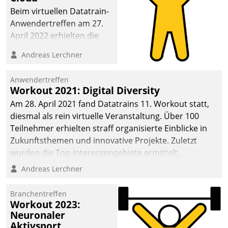
anspruchsvollen
Beim virtuellen Datatrain-
Aufgaben und
Anwendertreffen am 27.
abnehmendem
April 2022 erhielten die
Nachwuchs?
Teilnehmerinnen und
Andreas Lerchner
Teilnehmer kurzweilige
Einblicke in innovative
Anwendertreffen
Cloud-Strategien und -
Workout 2021: Digital Diversity
Lösungen mit hohem
Am 28. April 2021 fand Datatrains 11. Workout statt,
Zukunftspotenzial.
diesmal als rein virtuelle Veranstaltung. Über 100
Teilnehmer erhielten straff organisierte Einblicke in
Zukunftsthemen und innovative Projekte. Zuletzt
wurden die Top-Interessengebiete ermittelt.
Andreas Lerchner
Branchentreffen
Workout 2023:
Neuronaler
Aktivsport