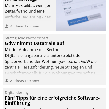
Mehr Flexibilität, weniger
Zeitaufwand und eine
einfache Bedienung - das
verspricht das aktuelle
Andreas Lerchner
Cockpit für mobile
Mitarbeiter von
Strategische Partnerschaft
Datatrain. Die meravis
GdW nimmt Datatrain auf
Wohnungsbau- und
Mit der Aufnahme des Berliner
Immobilien GmbH hat
Digitalisierungspartners unterstreicht der
sich dabei für den Betrieb
Spitzenverband der Wohnungswirtschaft GdW die
der Lösung über die SAP
zentrale Herausforderung, neue Strategien und
Cloud Platform
Geschäftsmodelle für die Wohnungswirtschaft zu
entschieden - als erstes
entwickeln.
Andreas Lerchner
Unternehmen am
Wohnungsmarkt.
Digitalisierung
Fünf Tipps für eine erfolgreiche Software-
Einführung