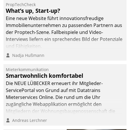
PropTechCheck
What’s up, Start-up?
Eine neue Website führt innovationsfreudige
Immobilienunternehmen zu passenden Partnern aus
der Proptech-Szene. Fallbeispiele und Video-
Interviews liefern ein sprechendes Bild der Potenziale
und Fähigkeiten.
Nadja Hußmann
Mieterkommunikation
Smartwohnlich komfortabel
Die NEUE LÜBECKER erneuert ihr Mitglieder-
ServicePortal von Grund auf mit Datatrains
Mieterservices Online. Die rund um die Uhr
zugängliche Webapplikation ermöglicht den
Mitgliedern der Wohnungs­bau­genossenschaft die
Kontaktaufnahme per Smartphone, Tablet oder PC.
Andreas Lerchner