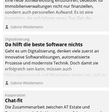
Eine neue Softwarelösung einzuführen, bedeutet für
Immobilienverwaltungen nicht nur finanziellen,
sondern auch personellen Aufwand. Es ist eine
Investition, die sich lohnen muss. Das Ziel: die
nachhaltige Optimierung der Geschäftsabläufe. Damit
Sabine Wiedemann
dieses Ziel erreicht wird, sollten einige Grundregeln
befolgt werden.
Digitalisierung
Da hilft die beste Software nichts
Geht es um Digitalisierung, denken viele zuerst an
innovative Softwarelösungen, automatisierte
Prozesse und modernste Technik. Doch damit sie
erfolgreich sein kann, müssen auch
Führungspersonal und Mitarbeiter bereit sein, sich zu
verändern und anzupassen, sonst werden sie an ihr
Sabine Wiedemann
scheitern.
Kooperation
Chat-fit
Die Zusammenarbeit zwischen AT Estate und