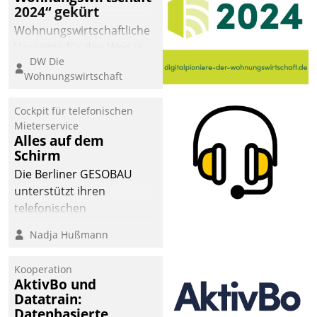
2024“ gekürt
Wohnungswirtschaftliche
Vorreiter für den Weg in
DW Die
eine digitale Zukunft zu
Wohnungswirtschaft
finden, ist das Ziel des
Awards „Digitalpioniere
Cockpit für telefonischen
der
Mieterservice
Wohnungswirtschaft“.
Alles auf dem
Bewerben können sich
Schirm
dafür ein Team
Die Berliner GESOBAU
bestehend aus
unterstützt ihren
Wohnungsunternehmen
telefonischen
und PropTech.
Mieterservice mit einem
Nadja Hußmann
digitalen Cockpit, das
situationsbezogen
Kooperation
passende Fragen und
AktivBo und
Schlagworte auswirft.
Datatrain:
Eine intuitive
Datenbasierte