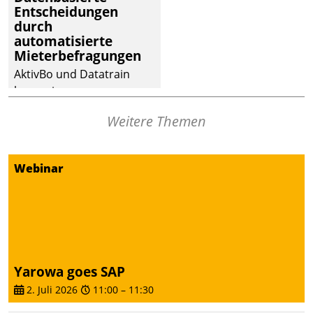
Entscheidungen
Dialogführung ermöglicht
durch
dem externen
automatisierte
Serviceteam, Anrufe von
Mieterbefragungen
Mietenden zügiger und
AktivBo und Datatrain
effizienter zu bearbeiten.
kooperieren –
Immobilienunternehmen
Weitere Themen
profitieren: Die nahtlose
Integration der Lösungen
von AktivBo und
Webinar
Datatrain ermöglicht
automatisiert ausgelöste,
zielgerichtete
Mieterbefragungen – eine
starke Grundlage für
intelligente,
Yarowa goes SAP
datengestützte
2. Juli 2026
11:00
–
11:30
Entscheidungen.