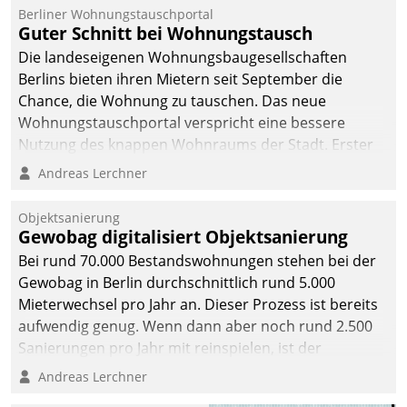
Berliner Wohnungstauschportal
Guter Schnitt bei Wohnungstausch
Die landeseigenen Wohnungsbaugesellschaften
Berlins bieten ihren Mietern seit September die
Chance, die Wohnung zu tauschen. Das neue
Wohnungstauschportal verspricht eine bessere
Nutzung des knappen Wohnraums der Stadt. Erster
Anwendungsfall für Datatrains Lösung API-Hub mit
Andreas Lerchner
Schnittstellen zu den ERP-Systemen der
Unternehmen.
Objektsanierung
Gewobag digitalisiert Objektsanierung
Bei rund 70.000 Bestandswohnungen stehen bei der
Gewobag in Berlin durchschnittlich rund 5.000
Mieterwechsel pro Jahr an. Dieser Prozess ist bereits
aufwendig genug. Wenn dann aber noch rund 2.500
Sanierungen pro Jahr mit reinspielen, ist der
Betreuungs- und Organisationsaufwand immens. Im
Andreas Lerchner
Rahmen ihrer Digitalisierungsstrategie hat das