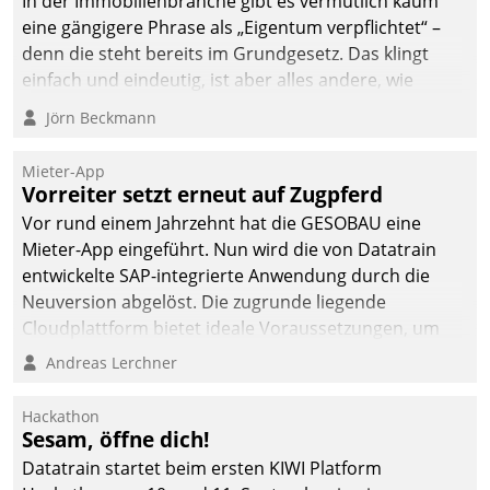
In der Immobilienbranche gibt es vermutlich kaum
eine gängigere Phrase als „Eigentum verpflichtet“ –
denn die steht bereits im Grundgesetz. Das klingt
einfach und eindeutig, ist aber alles andere, wie
Branchenbeschäftigte wissen. Denn mit der
Jörn Beckmann
Verantwortung folgen Verpflichtungen.
Mieter-App
Vorreiter setzt erneut auf Zugpferd
Vor rund einem Jahrzehnt hat die GESOBAU eine
Mieter-App eingeführt. Nun wird die von Datatrain
entwickelte SAP-integrierte Anwendung durch die
Neuversion abgelöst. Die zugrunde liegende
Cloudplattform bietet ideale Voraussetzungen, um
die Funktionalität der App zu erweitern und weitere
Andreas Lerchner
innovative Apps, auch von Drittanbietern, in SAP zu
integrieren.
Hackathon
Sesam, öffne dich!
Datatrain startet beim ersten KIWI Platform