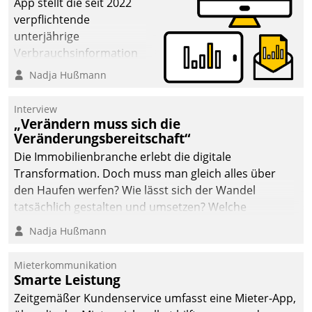
App stellt die seit 2022
verpflichtende
unterjährige
Verbrauchsinformation
schnell, zuverlässig und
Nadja Hußmann
leicht bekömmlich bereit:
Die monatlichen
Interview
Mitteilungen zum
„Verändern muss sich die
Veränderungsbereitschaft“
Heizungs- und
Wasserverbrauch gehen
Die Immobilienbranche erlebt die digitale
automatisiert, vollständig
Transformation. Doch muss man gleich alles über
und auf Wunsch über
den Haufen werfen? Wie lässt sich der Wandel
mehrere zuvor
tatsächlich gestalten und umsetzen? Welche
festgelegte
Argumente zählen wirklich?
Nadja Hußmann
Kommunikationswege bei
den Empfängern ein.
Mieterkommunikation
Smarte Leistung
Zeitgemäßer Kundenservice umfasst eine Mieter-App,