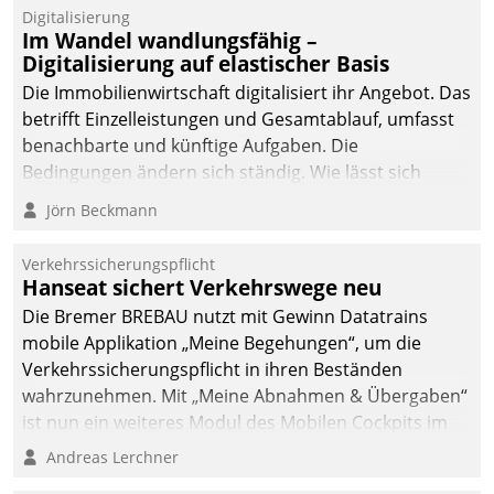
Datatrain.
Digitalisierung
Im Wandel wandlungsfähig –
Digitalisierung auf elastischer Basis
Die Immobilienwirtschaft digitalisiert ihr Angebot. Das
betrifft Einzelleistungen und Gesamtablauf, umfasst
benachbarte und künftige Aufgaben. Die
Bedingungen ändern sich ständig. Wie lässt sich
technisch die Kontrolle wahren und zugleich Freiraum
Jörn Beckmann
fürs Wachsen öffnen?
Verkehrssicherungspflicht
Hanseat sichert Verkehrswege neu
Die Bremer BREBAU nutzt mit Gewinn Datatrains
mobile Applikation „Meine Begehungen“, um die
Verkehrssicherungspflicht in ihren Beständen
wahrzunehmen. Mit „Meine Abnahmen & Übergaben“
ist nun ein weiteres Modul des Mobilen Cockpits im
Einsatz.
Andreas Lerchner