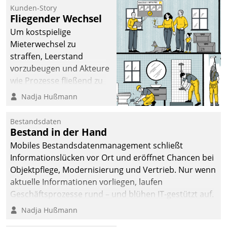
kommunale Wohnungsbauunternehmen daher
Kunden-Story
gemeinsam mit der Berliner Datatrain GmbH den
Fliegender Wechsel
Teilprozess der Objektsanierung digitalisiert.
Um kostspielige
Mieterwechsel zu
straffen, Leerstand
vorzubeugen und Akteure
wie Prozesse fließend zu
vernetzen, nutzt die
Nadja Hußmann
Berliner Gewobag seit
Jahresbeginn eine
Bestandsdaten
Überblick, Einsicht und
Bestand in der Hand
Eingriff bietende Lösung.
Mobiles Bestandsdatenmanagement schließt
Zur Entwicklung setzte
Informationslücken vor Ort und eröffnet Chancen bei
man auf
Objektpflege, Modernisierung und Vertrieb. Nur wenn
Cloudtechnologie,
aktuelle Informationen vorliegen, laufen
bewährte und Startup-
Geschäftsprozesse rund – und blühen IT-gestützt auf.
Partner sowie erstmals
Nadja Hußmann
agile Projektmethoden.