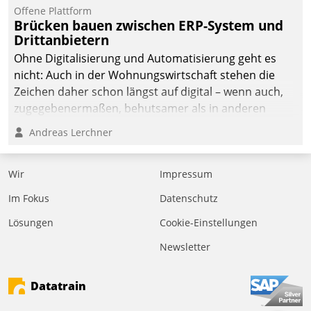
Jahresbeginn eine
Offene Plattform
Überblick, Einsicht und
Brücken bauen zwischen ERP-System und
Drittanbietern
Eingriff bietende Lösung.
Zur Entwicklung setzte
Ohne Digitalisierung und Automatisierung geht es
man auf
nicht: Auch in der Wohnungswirtschaft stehen die
Cloudtechnologie,
Zeichen daher schon längst auf digital – wenn auch,
bewährte und Startup-
zugegebenermaßen, behutsamer als in anderen
Partner sowie erstmals
Branchen.
Andreas Lerchner
agile Projektmethoden.
Wir
Impressum
Im Fokus
Datenschutz
Lösungen
Cookie-Einstellungen
Newsletter
Datatrain