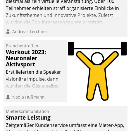
diesmal als rein virtuelle Veranstaltung. Über 100
Teilnehmer erhielten straff organisierte Einblicke in
Zukunftsthemen und innovative Projekte. Zuletzt
wurden die Top-Interessengebiete ermittelt.
Andreas Lerchner
Branchentreffen
Workout 2023:
Neuronaler
Aktivsport
Erst lieferten die Speaker
visionäre Impulse, dann
wurden die Gäste selbst
aktiv und sammelten
Nadja Hußmann
methodisch
Vernetzungsideen fürs
Mieterkommunikation
Quartier. Dazwischen
Smarte Leistung
zeigte Datatrain, was es
Zeitgemäßer Kundenservice umfasst eine Mieter-App,
Neues zu bieten hat.