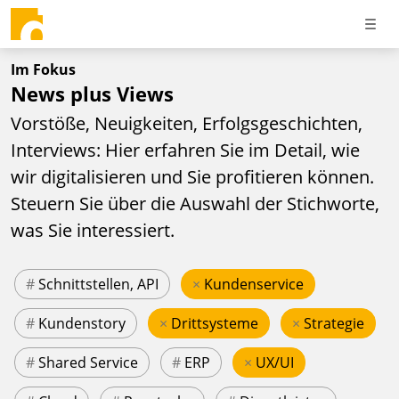
Im Fokus
News plus Views
Vorstöße, Neuigkeiten, Erfolgsgeschichten,
Interviews: Hier erfahren Sie im Detail, wie
wir digitalisieren und Sie profitieren können.
Steuern Sie über die Auswahl der Stichworte,
was Sie interessiert.
#
Schnittstellen, API
×
Kundenservice
#
Kundenstory
×
Drittsysteme
×
Strategie
#
Shared Service
#
ERP
×
UX/UI