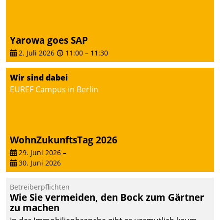
von AktivBo und
Datatrain ermöglicht
automatisiert ausgelöste,
zielgerichtete
Yarowa goes SAP
Mieterbefragungen – eine
2. Juli 2026
11:00
–
11:30
starke Grundlage für
intelligente,
Wir sind dabei
datengestützte
EUREF Campus in Berlin
Entscheidungen.
WohnZukunftsTag 2026
29. Juni 2026
–
30. Juni 2026
Betreiberpflichten
Wie Sie vermeiden, den Bock zum Gärtner
zu machen