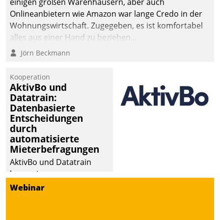
einigen großen Warenhäusern, aber auch
abgeben – rund um die
Onlineanbietern wie Amazon war lange Credo in der
Uhr.
Wohnungswirtschaft. Zugegeben, es ist komfortabel
alles aus einer Hand zu beziehen...
Jörn Beckmann
Kooperation
AktivBo und
Datatrain:
Datenbasierte
Entscheidungen
durch
automatisierte
Mieterbefragungen
AktivBo und Datatrain
kooperieren –
Immobilienunternehmen
Webinar
profitieren: Die nahtlose
Integration der Lösungen