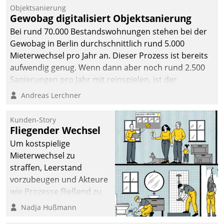
Objektsanierung
Gewobag digitalisiert Objektsanierung
Bei rund 70.000 Bestandswohnungen stehen bei der
Gewobag in Berlin durchschnittlich rund 5.000
Mieterwechsel pro Jahr an. Dieser Prozess ist bereits
aufwendig genug. Wenn dann aber noch rund 2.500
Sanierungen pro Jahr mit reinspielen, ist der
Betreuungs- und Organisationsaufwand immens. Im
Andreas Lerchner
Rahmen ihrer Digitalisierungsstrategie hat das
kommunale Wohnungsbauunternehmen daher
Kunden-Story
gemeinsam mit der Berliner Datatrain GmbH den
Fliegender Wechsel
Teilprozess der Objektsanierung digitalisiert.
Um kostspielige
Mieterwechsel zu
straffen, Leerstand
vorzubeugen und Akteure
wie Prozesse fließend zu
vernetzen, nutzt die
Nadja Hußmann
Berliner Gewobag seit