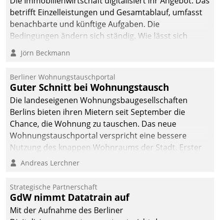
Die Immobilienwirtschaft digitalisiert ihr Angebot. Das
betrifft Einzelleistungen und Gesamtablauf, umfasst
benachbarte und künftige Aufgaben. Die
Bedingungen ändern sich ständig. Wie lässt sich
technisch die Kontrolle wahren und zugleich Freiraum
Jörn Beckmann
fürs Wachsen öffnen?
Berliner Wohnungstauschportal
Guter Schnitt bei Wohnungstausch
Die landeseigenen Wohnungsbaugesellschaften
Berlins bieten ihren Mietern seit September die
Chance, die Wohnung zu tauschen. Das neue
Wohnungstauschportal verspricht eine bessere
Nutzung des knappen Wohnraums der Stadt. Erster
Anwendungsfall für Datatrains Lösung API-Hub mit
Andreas Lerchner
Schnittstellen zu den ERP-Systemen der
Unternehmen.
Strategische Partnerschaft
GdW nimmt Datatrain auf
Mit der Aufnahme des Berliner