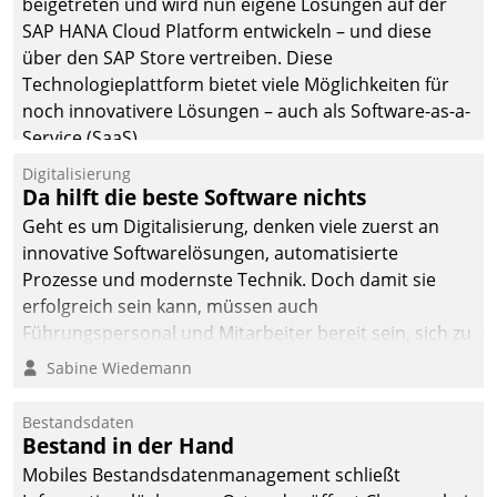
beigetreten und wird nun eigene Lösungen auf der
SAP HANA Cloud Platform entwickeln – und diese
über den SAP Store vertreiben. Diese
Technologieplattform bietet viele Möglichkeiten für
noch innovativere Lösungen – auch als Software-as-a-
Service (SaaS).
Digitalisierung
Da hilft die beste Software nichts
Geht es um Digitalisierung, denken viele zuerst an
innovative Softwarelösungen, automatisierte
Prozesse und modernste Technik. Doch damit sie
erfolgreich sein kann, müssen auch
Führungspersonal und Mitarbeiter bereit sein, sich zu
verändern und anzupassen, sonst werden sie an ihr
Sabine Wiedemann
scheitern.
Bestandsdaten
Bestand in der Hand
Mobiles Bestandsdatenmanagement schließt