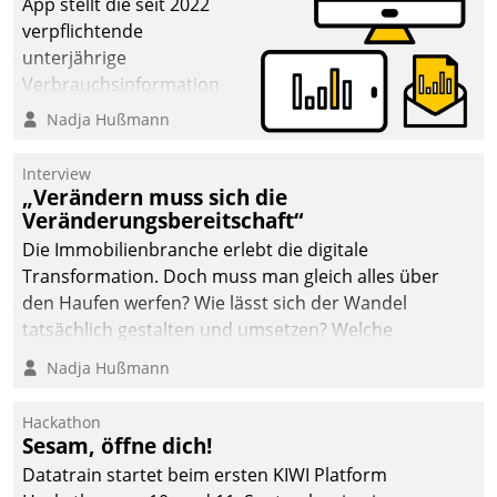
App stellt die seit 2022
verpflichtende
unterjährige
Verbrauchsinformation
schnell, zuverlässig und
Nadja Hußmann
leicht bekömmlich bereit:
Die monatlichen
Interview
Mitteilungen zum
„Verändern muss sich die
Veränderungsbereitschaft“
Heizungs- und
Wasserverbrauch gehen
Die Immobilienbranche erlebt die digitale
automatisiert, vollständig
Transformation. Doch muss man gleich alles über
und auf Wunsch über
den Haufen werfen? Wie lässt sich der Wandel
mehrere zuvor
tatsächlich gestalten und umsetzen? Welche
festgelegte
Argumente zählen wirklich?
Nadja Hußmann
Kommunikationswege bei
den Empfängern ein.
Hackathon
Sesam, öffne dich!
Datatrain startet beim ersten KIWI Platform