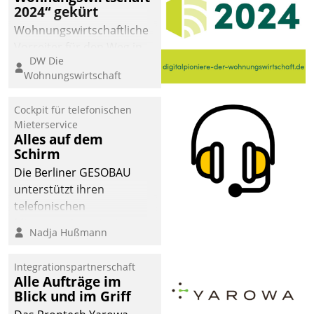
2024“ gekürt
Wohnungswirtschaftliche
Vorreiter für den Weg in
DW Die
eine digitale Zukunft zu
Wohnungswirtschaft
finden, ist das Ziel des
Awards „Digitalpioniere
Cockpit für telefonischen
der
Mieterservice
Wohnungswirtschaft“.
Alles auf dem
Bewerben können sich
Schirm
dafür ein Team
Die Berliner GESOBAU
bestehend aus
unterstützt ihren
Wohnungsunternehmen
telefonischen
und PropTech.
Mieterservice mit einem
Nadja Hußmann
digitalen Cockpit, das
situationsbezogen
Integrationspartnerschaft
passende Fragen und
Alle Aufträge im
Schlagworte auswirft.
Blick und im Griff
Eine intuitive