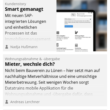
Kundenstory
Smart gemanagt
Mit neuen SAP-
integrierten Lösungen
und einheitlichen
Prozessen ist das
Immobilienmanagement
der Bayerischen
Nadja Hußmann
Versorgungskammer im
Ressort Kapitalanlage für
Wohnungsabnahme & -übergabe
künftige Aufgaben und
Mieter, wechsle dich?
Herausforderungen
Nicht beim Bauverein zu Lünen – hier setzt man auf
gerüstet.
nachhaltige Mietverhältnisse und eine umsichtige
Mieterbetreuung. Seit wenigen Wochen sorgt
Datatrains mobile Applikation für die
Wohnungsabnahme und -übergabe dafür, dass
Mieter wohlgeordnet kommen und, so es sein muss,
Andreas Lerchner
gehen können.