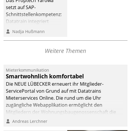
Das Proptech Yarowa
Dialogführung ermöglicht
setzt auf SAP-
dem externen
Schnittstellenkompetenz:
Serviceteam, Anrufe von
Datatrain integriert
Mietenden zügiger und
Yarowas Portal zur
Nadja Hußmann
effizienter zu bearbeiten.
Vergabe und Verwaltung
von Aufträgen der
operativen
Weitere Themen
Instandhaltung in die
SAP-Systemlandschaft
Mieterkommunikation
deutscher
Smartwohnlich komfortabel
Wohnungsunternehmen
Die NEUE LÜBECKER erneuert ihr Mitglieder-
– und beschleunigt damit
ServicePortal von Grund auf mit Datatrains
den Weg vom
Mieterservices Online. Die rund um die Uhr
Mieteranliegen zum
zugängliche Webapplikation ermöglicht den
Dienstleisterauftrag.
Mitgliedern der Wohnungs­bau­genossenschaft die
Kontaktaufnahme per Smartphone, Tablet oder PC.
Andreas Lerchner