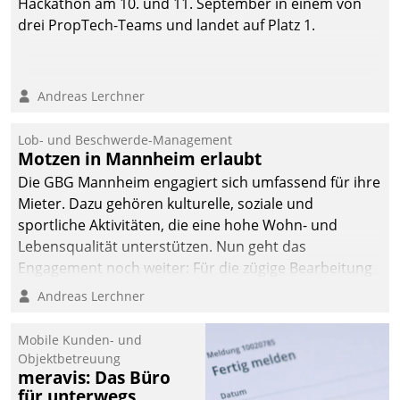
Hackathon am 10. und 11. September in einem von
drei PropTech-Teams und landet auf Platz 1.
Andreas Lerchner
Lob- und Beschwerde-Management
Motzen in Mannheim erlaubt
Die GBG Mannheim engagiert sich umfassend für ihre
Mieter. Dazu gehören kulturelle, soziale und
sportliche Aktivitäten, die eine hohe Wohn- und
Lebensqualität unterstützen. Nun geht das
Engagement noch weiter: Für die zügige Bearbeitung
von Beschwerden – oder Lob – richtet das
Andreas Lerchner
Unternehmen mit Datatrains Applikation fürs Lob-
und Beschwerde-Management einen eigenen Kanal
Mobile Kunden- und
ein.
Objektbetreuung
meravis: Das Büro
für unterwegs