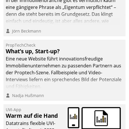
In der Immobilienbranche gibt es vermutlich kaum
eine gängigere Phrase als „Eigentum verpflichtet“ –
denn die steht bereits im Grundgesetz. Das klingt
einfach und eindeutig, ist aber alles andere, wie
Branchenbeschäftigte wissen. Denn mit der
Jörn Beckmann
Verantwortung folgen Verpflichtungen.
PropTechCheck
What’s up, Start-up?
Eine neue Website führt innovationsfreudige
Immobilienunternehmen zu passenden Partnern aus
der Proptech-Szene. Fallbeispiele und Video-
Interviews liefern ein sprechendes Bild der Potenziale
und Fähigkeiten.
Nadja Hußmann
UVI-App
Warm auf die Hand
Datatrains flexible UVI-