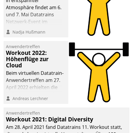
In entspannter
Atmosphäre findet am 6.
und 7. Mai Datatrains
Netzwerk-Event im
Kunden- und Partnerkreis
Nadja Hußmann
statt. Zentrale Frage: Wie
lassen sich
Anwendertreffen
Mammutprojekte
Workout 2022:
meistern und Workloads
Höhenflüge zur
Cloud
wuppen – bei zunehmend
anspruchsvollen
Beim virtuellen Datatrain-
Aufgaben und
Anwendertreffen am 27.
abnehmendem
April 2022 erhielten die
Nachwuchs?
Teilnehmerinnen und
Andreas Lerchner
Teilnehmer kurzweilige
Einblicke in innovative
Anwendertreffen
Cloud-Strategien und -
Workout 2021: Digital Diversity
Lösungen mit hohem
Am 28. April 2021 fand Datatrains 11. Workout statt,
Zukunftspotenzial.