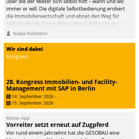
über die der Mieter sich selbst hilft – wann und wo
immer er will. Die digitale Selbstbedienung erobert
die Immobilienwirtschaft und ebnet den Weg für
selbstlaufende Geschäftsprozesse. Selbst ist der
Kunde und smart der Serviceanbieter.
Nadja Hußmann
Wir sind dabei
Kongress
28. Kongress Immobilien- und Facility-
Management mit SAP in Berlin
14. September 2026
–
15. September 2026
Mieter-App
Vorreiter setzt erneut auf Zugpferd
Vor rund einem Jahrzehnt hat die GESOBAU eine