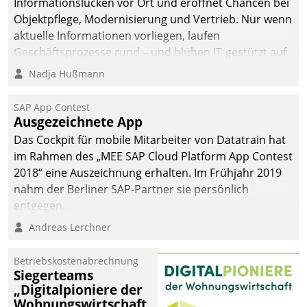
Informationslücken vor Ort und eröffnet Chancen bei
Objektpflege, Modernisierung und Vertrieb. Nur wenn
aktuelle Informationen vorliegen, laufen
Geschäftsprozesse rund – und blühen IT-gestützt auf.
Nadja Hußmann
SAP App Contest
Ausgezeichnete App
Das Cockpit für mobile Mitarbeiter von Datatrain hat
im Rahmen des „MEE SAP Cloud Platform App Contest
2018“ eine Auszeichnung erhalten. Im Frühjahr 2019
nahm der Berliner SAP-Partner sie persönlich
entgegen.
Andreas Lerchner
Betriebskostenabrechnung
Siegerteams
„Digitalpioniere der
Wohnungswirtschaft