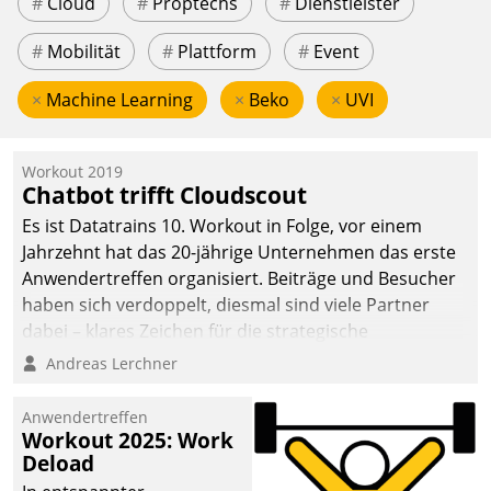
#
Cloud
#
Proptechs
#
Dienstleister
#
Mobilität
#
Plattform
#
Event
×
Machine Learning
×
Beko
×
UVI
Workout 2019
Chatbot trifft Cloudscout
Es ist Datatrains 10. Workout in Folge, vor einem
Jahrzehnt hat das 20-jährige Unternehmen das erste
Anwendertreffen organisiert. Beiträge und Besucher
haben sich verdoppelt, diesmal sind viele Partner
dabei – klares Zeichen für die strategische
Fokussierung auf den Kunden.
Andreas Lerchner
Anwendertreffen
Workout 2025: Work
Deload