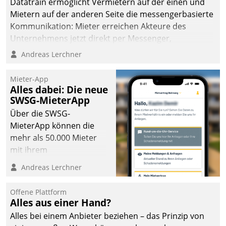
Datatrain ermöglicht Vermietern auf der einen und
die Bereitschaft, sich zu überprüfen, zu hinterfragen
Mietern auf der anderen Seite die messengerbasierte
und zu verändern.
Kommunikation: Mieter erreichen Akteure des
Unternehmens jetzt direkt per Messenger,
Mitarbeiter oder Dienstleister empfangen oder
Andreas Lerchner
versenden die Nachrichten via Cockpit.
Mieter-App
Alles dabei: Die neue
SWSG-MieterApp
Über die SWSG-
MieterApp können die
mehr als 50.000 Mieter
mit ihrem
Wohnungsunternehmen
Andreas Lerchner
kommunizieren, auf dem
Laufenden bleiben, Daten
Offene Plattform
einsehen und ändern
Alles aus einer Hand?
oder
Alles bei einem Anbieter beziehen – das Prinzip von
Schadensmeldungen