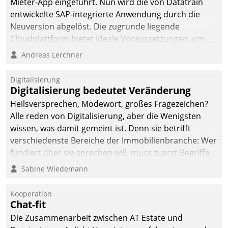
Mieter-App eingeführt. Nun wird die von Datatrain
entwickelte SAP-integrierte Anwendung durch die
Neuversion abgelöst. Die zugrunde liegende
Cloudplattform bietet ideale Voraussetzungen, um
die Funktionalität der App zu erweitern und weitere
Andreas Lerchner
innovative Apps, auch von Drittanbietern, in SAP zu
integrieren.
Digitalisierung
Digitalisierung bedeutet Veränderung
Heilsversprechen, Modewort, großes Fragezeichen?
Alle reden von Digitalisierung, aber die Wenigsten
wissen, was damit gemeint ist. Denn sie betrifft
verschiedenste Bereiche der Immobilienbranche: Wer
fundiert über sie sprechen will, muss zuerst Begriffe
klären. Ein Aspekt ist die betriebliche Optimierung:
Sabine Wiedemann
Moderne Softwarelösungen ermöglichen große
Einsparungen durch optimierte und automatisierte
Kooperation
Prozesse. Doch man darf nicht zu viel erwarten: Allein
Chat-fit
mit der Einführung einer neuen Software ist es nicht
Die Zusammenarbeit zwischen AT Estate und
getan. Die Digitalisierung erfordert von Unternehmen