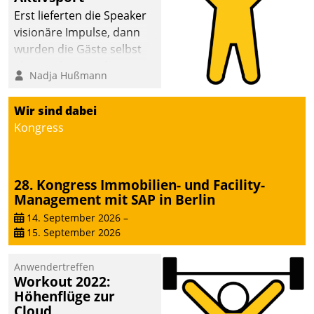
anspruchsvollen
Erst lieferten die Speaker
Aufgaben und
visionäre Impulse, dann
abnehmendem
wurden die Gäste selbst
Nachwuchs?
aktiv und sammelten
Nadja Hußmann
methodisch
Vernetzungsideen fürs
Wir sind dabei
Quartier. Dazwischen
Kongress
zeigte Datatrain, was es
Neues zu bieten hat.
28. Kongress Immobilien- und Facility-
Management mit SAP in Berlin
14. September 2026
–
15. September 2026
Anwendertreffen
Workout 2022:
Höhenflüge zur
Cloud