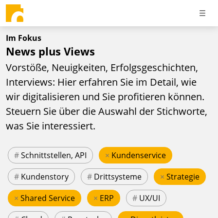
Im Fokus
News plus Views
Vorstöße, Neuigkeiten, Erfolgsgeschichten,
Interviews: Hier erfahren Sie im Detail, wie
wir digitalisieren und Sie profitieren können.
Steuern Sie über die Auswahl der Stichworte,
was Sie interessiert.
#
Schnittstellen, API
×
Kundenservice
#
Kundenstory
#
Drittsysteme
×
Strategie
×
Shared Service
×
ERP
#
UX/UI