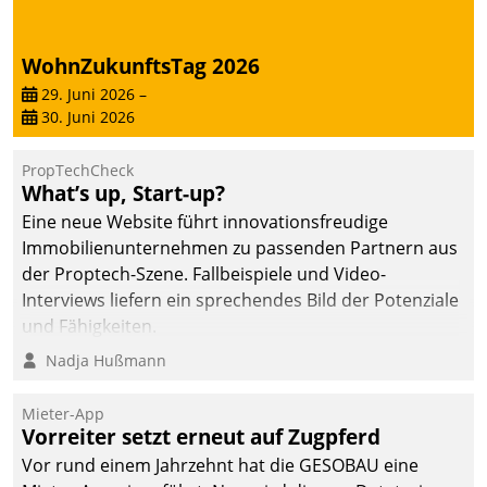
von AktivBo und
Datatrain ermöglicht
automatisiert ausgelöste,
WohnZukunftsTag 2026
zielgerichtete
29. Juni 2026
–
Mieterbefragungen – eine
30. Juni 2026
starke Grundlage für
intelligente,
PropTechCheck
datengestützte
What’s up, Start-up?
Entscheidungen.
Eine neue Website führt innovationsfreudige
Immobilienunternehmen zu passenden Partnern aus
der Proptech-Szene. Fallbeispiele und Video-
Interviews liefern ein sprechendes Bild der Potenziale
und Fähigkeiten.
Nadja Hußmann
Mieter-App
Vorreiter setzt erneut auf Zugpferd
Vor rund einem Jahrzehnt hat die GESOBAU eine