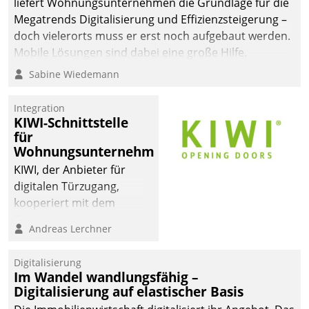
liefert Wohnungsunternehmen die Grundlage für die
Megatrends Digitalisierung und Effizienzsteigerung –
doch vielerorts muss er erst noch aufgebaut werden.
Mobile Lösungen sind dabei eine große Hilfe.
Sabine Wiedemann
Integration
KIWI-Schnittstelle
für
Wohnungsunternehmen
KIWI, der Anbieter für
digitalen Türzugang,
kooperiert mit dem
Beratungs- und
Andreas Lerchner
Softwareentwicklungshaus
Datatrain.
Digitalisierung
Im Wandel wandlungsfähig –
Digitalisierung auf elastischer Basis