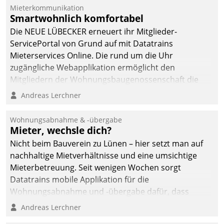
Mieterkommunikation
Smartwohnlich komfortabel
Die NEUE LÜBECKER erneuert ihr Mitglieder-
ServicePortal von Grund auf mit Datatrains
Mieterservices Online. Die rund um die Uhr
zugängliche Webapplikation ermöglicht den
Mitgliedern der Wohnungs­bau­genossenschaft die
Kontaktaufnahme per Smartphone, Tablet oder PC.
Andreas Lerchner
Wohnungsabnahme & -übergabe
Mieter, wechsle dich?
Nicht beim Bauverein zu Lünen – hier setzt man auf
nachhaltige Mietverhältnisse und eine umsichtige
Mieterbetreuung. Seit wenigen Wochen sorgt
Datatrains mobile Applikation für die
Wohnungsabnahme und -übergabe dafür, dass
Mieter wohlgeordnet kommen und, so es sein muss,
Andreas Lerchner
gehen können.