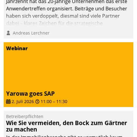
Jahrzehnt hat das 20-jährige Unternehmen das erste
Anwendertreffen organisiert. Beiträge und Besucher
haben sich verdoppelt, diesmal sind viele Partner
dabei – klares Zeichen für die strategische
Fokussierung auf den Kunden.
Andreas Lerchner
Webinar
Yarowa goes SAP
2. Juli 2026
11:00
–
11:30
Betreiberpflichten
Wie Sie vermeiden, den Bock zum Gärtner
zu machen