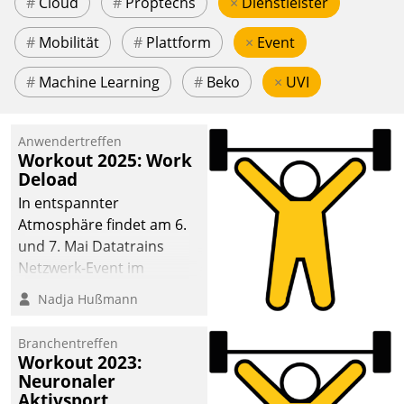
#
Cloud
#
Proptechs
×
Dienstleister
#
Mobilität
#
Plattform
×
Event
#
Machine Learning
#
Beko
×
UVI
Anwendertreffen
Workout 2025: Work
Deload
In entspannter
Atmosphäre findet am 6.
und 7. Mai Datatrains
Netzwerk-Event im
Kunden- und Partnerkreis
Nadja Hußmann
statt. Zentrale Frage: Wie
lassen sich
Branchentreffen
Mammutprojekte
Workout 2023:
meistern und Workloads
Neuronaler
Aktivsport
wuppen – bei zunehmend