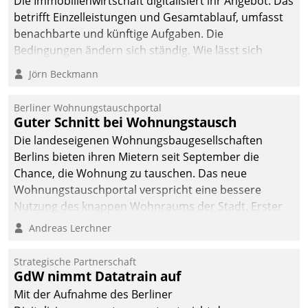
Die Immobilienwirtschaft digitalisiert ihr Angebot. Das
betrifft Einzelleistungen und Gesamtablauf, umfasst
benachbarte und künftige Aufgaben. Die
Bedingungen ändern sich ständig. Wie lässt sich
technisch die Kontrolle wahren und zugleich Freiraum
Jörn Beckmann
fürs Wachsen öffnen?
Berliner Wohnungstauschportal
Guter Schnitt bei Wohnungstausch
Die landeseigenen Wohnungsbaugesellschaften
Berlins bieten ihren Mietern seit September die
Chance, die Wohnung zu tauschen. Das neue
Wohnungstauschportal verspricht eine bessere
Nutzung des knappen Wohnraums der Stadt. Erster
Anwendungsfall für Datatrains Lösung API-Hub mit
Andreas Lerchner
Schnittstellen zu den ERP-Systemen der
Unternehmen.
Strategische Partnerschaft
GdW nimmt Datatrain auf
Mit der Aufnahme des Berliner