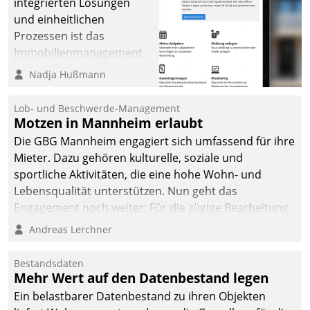
integrierten Lösungen
und einheitlichen
Prozessen ist das
Immobilienmanagement
der Bayerischen
Nadja Hußmann
Versorgungskammer im
Ressort Kapitalanlage für
Lob- und Beschwerde-Management
künftige Aufgaben und
Motzen in Mannheim erlaubt
Herausforderungen
Die GBG Mannheim engagiert sich umfassend für ihre
gerüstet.
Mieter. Dazu gehören kulturelle, soziale und
sportliche Aktivitäten, die eine hohe Wohn- und
Lebensqualität unterstützen. Nun geht das
Engagement noch weiter: Für die zügige Bearbeitung
von Beschwerden – oder Lob – richtet das
Andreas Lerchner
Unternehmen mit Datatrains Applikation fürs Lob-
und Beschwerde-Management einen eigenen Kanal
Bestandsdaten
ein.
Mehr Wert auf den Datenbestand legen
Ein belastbarer Datenbestand zu ihren Objekten