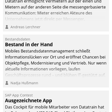
Datatrain ermöglicht Vermietern auf der einen und
Mietern auf der anderen Seite die messengerbasierte
Kommunikation: Mieter erreichen Akteure des
Unternehmens jetzt direkt per Messenger,
Mitarbeiter oder Dienstleister empfangen oder
Andreas Lerchner
versenden die Nachrichten via Cockpit.
Bestandsdaten
Bestand in der Hand
Mobiles Bestandsdatenmanagement schließt
Informationslücken vor Ort und eröffnet Chancen bei
Objektpflege, Modernisierung und Vertrieb. Nur wenn
aktuelle Informationen vorliegen, laufen
Geschäftsprozesse rund – und blühen IT-gestützt auf.
Nadja Hußmann
SAP App Contest
Ausgezeichnete App
Das Cockpit für mobile Mitarbeiter von Datatrain hat