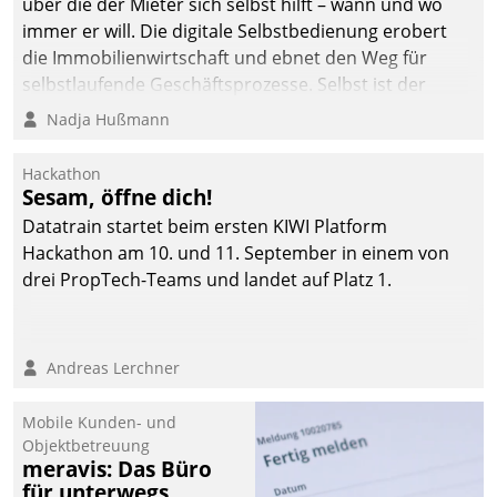
über die der Mieter sich selbst hilft – wann und wo
automatisiert, vollständig
immer er will. Die digitale Selbstbedienung erobert
und auf Wunsch über
die Immobilienwirtschaft und ebnet den Weg für
mehrere zuvor
selbstlaufende Geschäftsprozesse. Selbst ist der
festgelegte
Kunde und smart der Serviceanbieter.
Nadja Hußmann
Kommunikationswege bei
den Empfängern ein.
Hackathon
Sesam, öffne dich!
Datatrain startet beim ersten KIWI Platform
Hackathon am 10. und 11. September in einem von
drei PropTech-Teams und landet auf Platz 1.
Andreas Lerchner
Mobile Kunden- und
Objektbetreuung
meravis: Das Büro
für unterwegs