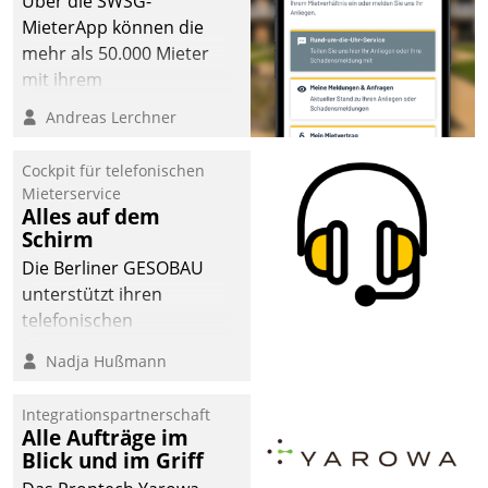
Über die SWSG-
MieterApp können die
mehr als 50.000 Mieter
mit ihrem
Wohnungsunternehmen
Andreas Lerchner
kommunizieren, auf dem
Laufenden bleiben, Daten
Cockpit für telefonischen
einsehen und ändern
Mieterservice
oder
Alles auf dem
Schirm
Schadensmeldungen
abgeben – rund um die
Die Berliner GESOBAU
Uhr.
unterstützt ihren
telefonischen
Mieterservice mit einem
Nadja Hußmann
digitalen Cockpit, das
situationsbezogen
Integrationspartnerschaft
passende Fragen und
Alle Aufträge im
Schlagworte auswirft.
Blick und im Griff
Eine intuitive