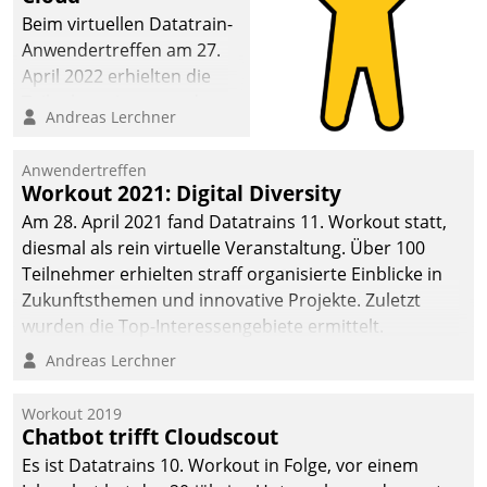
Beim virtuellen Datatrain-
Anwendertreffen am 27.
April 2022 erhielten die
Teilnehmerinnen und
Andreas Lerchner
Teilnehmer kurzweilige
Einblicke in innovative
Anwendertreffen
Cloud-Strategien und -
Workout 2021: Digital Diversity
Lösungen mit hohem
Am 28. April 2021 fand Datatrains 11. Workout statt,
Zukunftspotenzial.
diesmal als rein virtuelle Veranstaltung. Über 100
Teilnehmer erhielten straff organisierte Einblicke in
Zukunftsthemen und innovative Projekte. Zuletzt
wurden die Top-Interessengebiete ermittelt.
Andreas Lerchner
Workout 2019
Chatbot trifft Cloudscout
Es ist Datatrains 10. Workout in Folge, vor einem