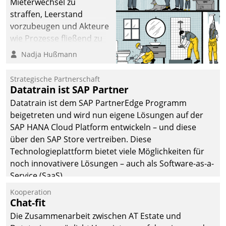
Mieterwechsel zu
straffen, Leerstand
vorzubeugen und Akteure
wie Prozesse fließend zu
vernetzen, nutzt die
Nadja Hußmann
Berliner Gewobag seit
Jahresbeginn eine
Strategische Partnerschaft
Überblick, Einsicht und
Datatrain ist SAP Partner
Eingriff bietende Lösung.
Datatrain ist dem SAP PartnerEdge Programm
Zur Entwicklung setzte
beigetreten und wird nun eigene Lösungen auf der
man auf
SAP HANA Cloud Platform entwickeln – und diese
Cloudtechnologie,
über den SAP Store vertreiben. Diese
bewährte und Startup-
Technologieplattform bietet viele Möglichkeiten für
Partner sowie erstmals
noch innovativere Lösungen – auch als Software-as-a-
agile Projektmethoden.
Service (SaaS).
Kooperation
Chat-fit
Die Zusammenarbeit zwischen AT Estate und