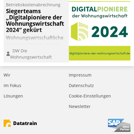
kommunale Wohnungsbauunternehmen daher
Betriebskostenabrechnung
gemeinsam mit der Berliner Datatrain GmbH den
Siegerteams
„Digitalpioniere der
Teilprozess der Objektsanierung digitalisiert.
Wohnungswirtschaft
2024“ gekürt
Wohnungswirtschaftliche
Vorreiter für den Weg in
DW Die
eine digitale Zukunft zu
Wohnungswirtschaft
finden, ist das Ziel des
Awards „Digitalpioniere
der
Wir
Impressum
Wohnungswirtschaft“.
Im Fokus
Datenschutz
Bewerben können sich
dafür ein Team
Lösungen
Cookie-Einstellungen
bestehend aus
Newsletter
Wohnungsunternehmen
und PropTech.
Datatrain