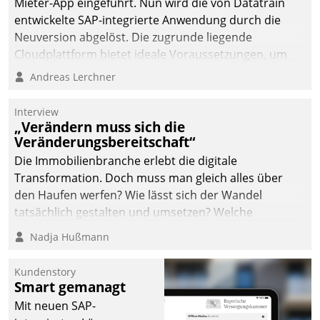
Mieter-App eingeführt. Nun wird die von Datatrain
entwickelte SAP-integrierte Anwendung durch die
Neuversion abgelöst. Die zugrunde liegende
Cloudplattform bietet ideale Voraussetzungen, um
die Funktionalität der App zu erweitern und weitere
Andreas Lerchner
innovative Apps, auch von Drittanbietern, in SAP zu
integrieren.
Interview
„Verändern muss sich die
Veränderungsbereitschaft“
Die Immobilienbranche erlebt die digitale
Transformation. Doch muss man gleich alles über
den Haufen werfen? Wie lässt sich der Wandel
tatsächlich gestalten und umsetzen? Welche
Argumente zählen wirklich?
Nadja Hußmann
Kundenstory
Smart gemanagt
Mit neuen SAP-