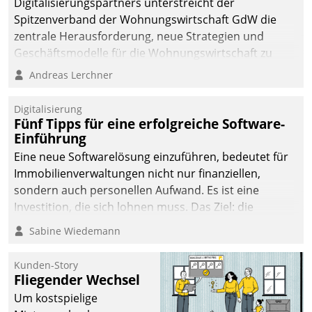
Digitalisierungspartners unterstreicht der
Spitzenverband der Wohnungswirtschaft GdW die
zentrale Herausforderung, neue Strategien und
Geschäftsmodelle für die Wohnungswirtschaft zu
entwickeln.
Andreas Lerchner
Digitalisierung
Fünf Tipps für eine erfolgreiche Software-
Einführung
Eine neue Softwarelösung einzuführen, bedeutet für
Immobilienverwaltungen nicht nur finanziellen,
sondern auch personellen Aufwand. Es ist eine
Investition, die sich lohnen muss. Das Ziel: die
nachhaltige Optimierung der Geschäftsabläufe. Damit
Sabine Wiedemann
dieses Ziel erreicht wird, sollten einige Grundregeln
befolgt werden.
Kunden-Story
Fliegender Wechsel
Um kostspielige