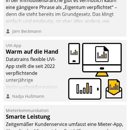
In der Immobilienbranche gibt es vermutlich kaum
eine gängigere Phrase als „Eigentum verpflichtet“ –
denn die steht bereits im Grundgesetz. Das klingt
einfach und eindeutig, ist aber alles andere, wie
Branchenbeschäftigte wissen. Denn mit der
Jörn Beckmann
Verantwortung folgen Verpflichtungen.
UVI-App
Warm auf die Hand
Datatrains flexible UVI-
App stellt die seit 2022
verpflichtende
unterjährige
Verbrauchsinformation
schnell, zuverlässig und
Nadja Hußmann
leicht bekömmlich bereit:
Die monatlichen
Mieterkommunikation
Mitteilungen zum
Smarte Leistung
Heizungs- und
Zeitgemäßer Kundenservice umfasst eine Mieter-App,
Wasserverbrauch gehen