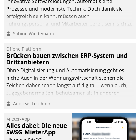
innovative Softwarelösungen, automatisierte
die Bereitschaft, sich zu überprüfen, zu hinterfragen
Prozesse und modernste Technik. Doch damit sie
und zu verändern.
erfolgreich sein kann, müssen auch
Führungspersonal und Mitarbeiter bereit sein, sich zu
verändern und anzupassen, sonst werden sie an ihr
Sabine Wiedemann
scheitern.
Offene Plattform
Brücken bauen zwischen ERP-System und
Drittanbietern
Ohne Digitalisierung und Automatisierung geht es
nicht: Auch in der Wohnungswirtschaft stehen die
Zeichen daher schon längst auf digital – wenn auch,
zugegebenermaßen, behutsamer als in anderen
Branchen.
Andreas Lerchner
Mieter-App
Alles dabei: Die neue
SWSG-MieterApp