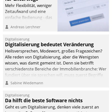
Mehr Flexibilität, weniger
Zeitaufwand und eine
einfache Bedienung - das
verspricht das aktuelle
Andreas Lerchner
Cockpit für mobile
Mitarbeiter von
Digitalisierung
Datatrain. Die meravis
Digitalisierung bedeutet Veränderung
Wohnungsbau- und
Heilsversprechen, Modewort, großes Fragezeichen?
Immobilien GmbH hat
Alle reden von Digitalisierung, aber die Wenigsten
sich dabei für den Betrieb
wissen, was damit gemeint ist. Denn sie betrifft
der Lösung über die SAP
verschiedenste Bereiche der Immobilienbranche: Wer
Cloud Platform
fundiert über sie sprechen will, muss zuerst Begriffe
entschieden - als erstes
klären. Ein Aspekt ist die betriebliche Optimierung:
Sabine Wiedemann
Unternehmen am
Moderne Softwarelösungen ermöglichen große
Wohnungsmarkt.
Einsparungen durch optimierte und automatisierte
Digitalisierung
Prozesse. Doch man darf nicht zu viel erwarten: Allein
Da hilft die beste Software nichts
mit der Einführung einer neuen Software ist es nicht
Geht es um Digitalisierung, denken viele zuerst an
getan. Die Digitalisierung erfordert von Unternehmen