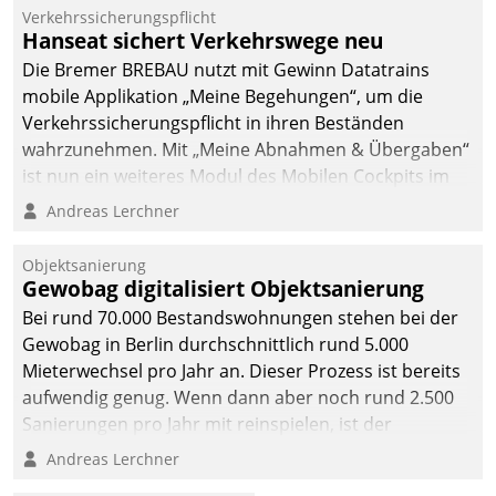
Verkehrssicherungspflicht
Hanseat sichert Verkehrswege neu
Die Bremer BREBAU nutzt mit Gewinn Datatrains
mobile Applikation „Meine Begehungen“, um die
Verkehrssicherungspflicht in ihren Beständen
wahrzunehmen. Mit „Meine Abnahmen & Übergaben“
ist nun ein weiteres Modul des Mobilen Cockpits im
Einsatz.
Andreas Lerchner
Objektsanierung
Gewobag digitalisiert Objektsanierung
Bei rund 70.000 Bestandswohnungen stehen bei der
Gewobag in Berlin durchschnittlich rund 5.000
Mieterwechsel pro Jahr an. Dieser Prozess ist bereits
aufwendig genug. Wenn dann aber noch rund 2.500
Sanierungen pro Jahr mit reinspielen, ist der
Betreuungs- und Organisationsaufwand immens. Im
Andreas Lerchner
Rahmen ihrer Digitalisierungsstrategie hat das