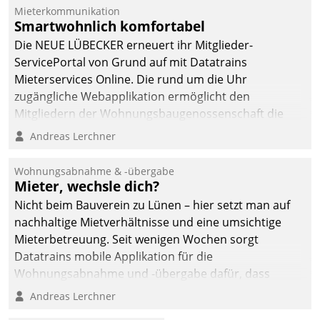
Mieterkommunikation
Smartwohnlich komfortabel
Die NEUE LÜBECKER erneuert ihr Mitglieder-
ServicePortal von Grund auf mit Datatrains
Mieterservices Online. Die rund um die Uhr
zugängliche Webapplikation ermöglicht den
Mitgliedern der Wohnungs­bau­genossenschaft die
Kontaktaufnahme per Smartphone, Tablet oder PC.
Andreas Lerchner
Wohnungsabnahme & -übergabe
Mieter, wechsle dich?
Nicht beim Bauverein zu Lünen – hier setzt man auf
nachhaltige Mietverhältnisse und eine umsichtige
Mieterbetreuung. Seit wenigen Wochen sorgt
Datatrains mobile Applikation für die
Wohnungsabnahme und -übergabe dafür, dass
Mieter wohlgeordnet kommen und, so es sein muss,
Andreas Lerchner
gehen können.