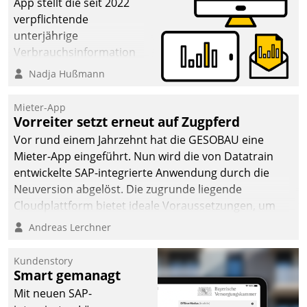
App stellt die seit 2022
verpflichtende
unterjährige
Verbrauchsinformation
schnell, zuverlässig und
Nadja Hußmann
leicht bekömmlich bereit:
Die monatlichen
Mieter-App
Mitteilungen zum
Vorreiter setzt erneut auf Zugpferd
Heizungs- und
Vor rund einem Jahrzehnt hat die GESOBAU eine
Wasserverbrauch gehen
Mieter-App eingeführt. Nun wird die von Datatrain
automatisiert, vollständig
entwickelte SAP-integrierte Anwendung durch die
und auf Wunsch über
Neuversion abgelöst. Die zugrunde liegende
mehrere zuvor
Cloudplattform bietet ideale Voraussetzungen, um
festgelegte
die Funktionalität der App zu erweitern und weitere
Andreas Lerchner
Kommunikationswege bei
innovative Apps, auch von Drittanbietern, in SAP zu
den Empfängern ein.
integrieren.
Kundenstory
Smart gemanagt
Mit neuen SAP-