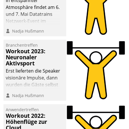
In entspannter
Atmosphäre findet am 6.
und 7. Mai Datatrains
Netzwerk-Event im
Kunden- und Partnerkreis
Nadja Hußmann
statt. Zentrale Frage: Wie
lassen sich
Branchentreffen
Mammutprojekte
Workout 2023:
meistern und Workloads
Neuronaler
Aktivsport
wuppen – bei zunehmend
anspruchsvollen
Erst lieferten die Speaker
Aufgaben und
visionäre Impulse, dann
abnehmendem
wurden die Gäste selbst
Nachwuchs?
aktiv und sammelten
Nadja Hußmann
methodisch
Vernetzungsideen fürs
Anwendertreffen
Quartier. Dazwischen
Workout 2022:
zeigte Datatrain, was es
Höhenflüge zur
Neues zu bieten hat.
Cloud