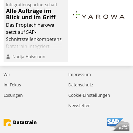
Jahresbeginn eine
Integrationspartnerschaft
Überblick, Einsicht und
Alle Aufträge im
Blick und im Griff
Eingriff bietende Lösung.
Zur Entwicklung setzte
Das Proptech Yarowa
man auf
setzt auf SAP-
Cloudtechnologie,
Schnittstellenkompetenz:
bewährte und Startup-
Datatrain integriert
Partner sowie erstmals
Yarowas Portal zur
Nadja Hußmann
agile Projektmethoden.
Vergabe und Verwaltung
von Aufträgen der
Wir
Impressum
operativen
Instandhaltung in die
Im Fokus
Datenschutz
SAP-Systemlandschaft
Lösungen
Cookie-Einstellungen
deutscher
Wohnungsunternehmen
Newsletter
– und beschleunigt damit
den Weg vom
Datatrain
Mieteranliegen zum
Dienstleisterauftrag.