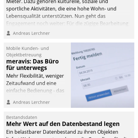
Mieter. Dazu gehören kulturelle, soziale und
sportliche Aktivitäten, die eine hohe Wohn- und
Lebensqualität unterstützen. Nun geht das
Engagement noch weiter: Für die zügige Bearbeitung
von Beschwerden – oder Lob – richtet das
Andreas Lerchner
Unternehmen mit Datatrains Applikation fürs Lob-
und Beschwerde-Management einen eigenen Kanal
Mobile Kunden- und
ein.
Objektbetreuung
meravis: Das Büro
für unterwegs
Mehr Flexibilität, weniger
Zeitaufwand und eine
einfache Bedienung - das
verspricht das aktuelle
Andreas Lerchner
Cockpit für mobile
Mitarbeiter von
Bestandsdaten
Datatrain. Die meravis
Mehr Wert auf den Datenbestand legen
Wohnungsbau- und
Ein belastbarer Datenbestand zu ihren Objekten
Immobilien GmbH hat