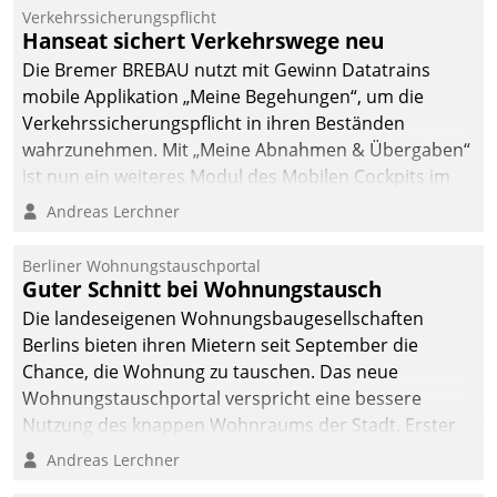
Verkehrssicherungspflicht
Hanseat sichert Verkehrswege neu
Die Bremer BREBAU nutzt mit Gewinn Datatrains
mobile Applikation „Meine Begehungen“, um die
Verkehrssicherungspflicht in ihren Beständen
wahrzunehmen. Mit „Meine Abnahmen & Übergaben“
ist nun ein weiteres Modul des Mobilen Cockpits im
Einsatz.
Andreas Lerchner
Berliner Wohnungstauschportal
Guter Schnitt bei Wohnungstausch
Die landeseigenen Wohnungsbaugesellschaften
Berlins bieten ihren Mietern seit September die
Chance, die Wohnung zu tauschen. Das neue
Wohnungstauschportal verspricht eine bessere
Nutzung des knappen Wohnraums der Stadt. Erster
Anwendungsfall für Datatrains Lösung API-Hub mit
Andreas Lerchner
Schnittstellen zu den ERP-Systemen der