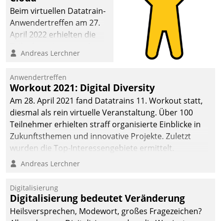
Beim virtuellen Datatrain-
Anwendertreffen am 27.
April 2022 erhielten die
Teilnehmerinnen und
Andreas Lerchner
Teilnehmer kurzweilige
Einblicke in innovative
Anwendertreffen
Cloud-Strategien und -
Workout 2021: Digital Diversity
Lösungen mit hohem
Am 28. April 2021 fand Datatrains 11. Workout statt,
Zukunftspotenzial.
diesmal als rein virtuelle Veranstaltung. Über 100
Teilnehmer erhielten straff organisierte Einblicke in
Zukunftsthemen und innovative Projekte. Zuletzt
wurden die Top-Interessengebiete ermittelt.
Andreas Lerchner
Digitalisierung
Digitalisierung bedeutet Veränderung
Heilsversprechen, Modewort, großes Fragezeichen?