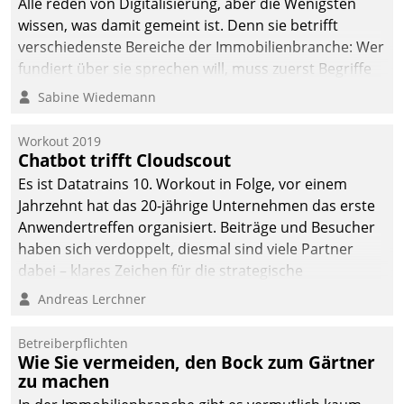
Alle reden von Digitalisierung, aber die Wenigsten
wissen, was damit gemeint ist. Denn sie betrifft
verschiedenste Bereiche der Immobilienbranche: Wer
fundiert über sie sprechen will, muss zuerst Begriffe
klären. Ein Aspekt ist die betriebliche Optimierung:
Sabine Wiedemann
Moderne Softwarelösungen ermöglichen große
Einsparungen durch optimierte und automatisierte
Workout 2019
Prozesse. Doch man darf nicht zu viel erwarten: Allein
Chatbot trifft Cloudscout
mit der Einführung einer neuen Software ist es nicht
Es ist Datatrains 10. Workout in Folge, vor einem
getan. Die Digitalisierung erfordert von Unternehmen
Jahrzehnt hat das 20-jährige Unternehmen das erste
die Bereitschaft, sich zu überprüfen, zu hinterfragen
Anwendertreffen organisiert. Beiträge und Besucher
und zu verändern.
haben sich verdoppelt, diesmal sind viele Partner
dabei – klares Zeichen für die strategische
Fokussierung auf den Kunden.
Andreas Lerchner
Betreiberpflichten
Wie Sie vermeiden, den Bock zum Gärtner
zu machen