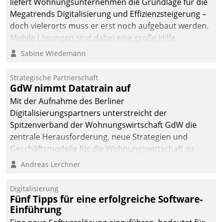
liefert Wohnungsunternehmen die Grundlage für die
sich dabei für den Betrieb
Megatrends Digitalisierung und Effizienzsteigerung –
der Lösung über die SAP
doch vielerorts muss er erst noch aufgebaut werden.
Cloud Platform
Mobile Lösungen sind dabei eine große Hilfe.
entschieden - als erstes
Sabine Wiedemann
Unternehmen am
Wohnungsmarkt.
Strategische Partnerschaft
GdW nimmt Datatrain auf
Mit der Aufnahme des Berliner
Digitalisierungspartners unterstreicht der
Spitzenverband der Wohnungswirtschaft GdW die
zentrale Herausforderung, neue Strategien und
Geschäftsmodelle für die Wohnungswirtschaft zu
entwickeln.
Andreas Lerchner
Digitalisierung
Fünf Tipps für eine erfolgreiche Software-
Einführung