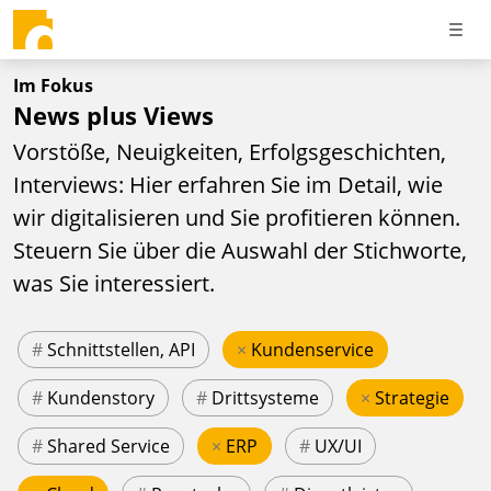
Im Fokus
News plus Views
Vorstöße, Neuigkeiten, Erfolgsgeschichten,
Interviews: Hier erfahren Sie im Detail, wie
wir digitalisieren und Sie profitieren können.
Steuern Sie über die Auswahl der Stichworte,
was Sie interessiert.
#
Schnittstellen, API
×
Kundenservice
#
Kundenstory
#
Drittsysteme
×
Strategie
#
Shared Service
×
ERP
#
UX/UI