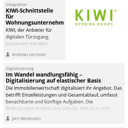
Integration
KIWI-Schnittstelle
für
Wohnungsunternehmen
KIWI, der Anbieter für
digitalen Türzugang,
kooperiert mit dem
Beratungs- und
Andreas Lerchner
Softwareentwicklungshaus
Datatrain.
Digitalisierung
Im Wandel wandlungsfähig –
Digitalisierung auf elastischer Basis
Die Immobilienwirtschaft digitalisiert ihr Angebot. Das
betrifft Einzelleistungen und Gesamtablauf, umfasst
benachbarte und künftige Aufgaben. Die
Bedingungen ändern sich ständig. Wie lässt sich
technisch die Kontrolle wahren und zugleich Freiraum
Jörn Beckmann
fürs Wachsen öffnen?