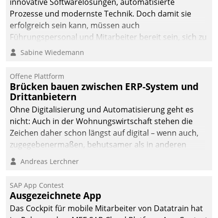
innovative Softwarelösungen, automatisierte
Prozesse und modernste Technik. Doch damit sie
erfolgreich sein kann, müssen auch
Führungspersonal und Mitarbeiter bereit sein, sich zu
verändern und anzupassen, sonst werden sie an ihr
Sabine Wiedemann
scheitern.
Offene Plattform
Brücken bauen zwischen ERP-System und
Drittanbietern
Ohne Digitalisierung und Automatisierung geht es
nicht: Auch in der Wohnungswirtschaft stehen die
Zeichen daher schon längst auf digital – wenn auch,
zugegebenermaßen, behutsamer als in anderen
Branchen.
Andreas Lerchner
SAP App Contest
Ausgezeichnete App
Das Cockpit für mobile Mitarbeiter von Datatrain hat