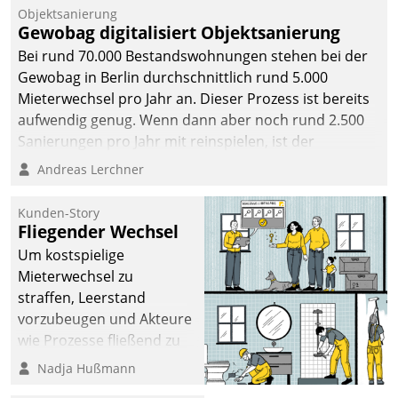
Unternehmen.
Objektsanierung
Gewobag digitalisiert Objektsanierung
Bei rund 70.000 Bestandswohnungen stehen bei der
Gewobag in Berlin durchschnittlich rund 5.000
Mieterwechsel pro Jahr an. Dieser Prozess ist bereits
aufwendig genug. Wenn dann aber noch rund 2.500
Sanierungen pro Jahr mit reinspielen, ist der
Betreuungs- und Organisationsaufwand immens. Im
Andreas Lerchner
Rahmen ihrer Digitalisierungsstrategie hat das
kommunale Wohnungsbauunternehmen daher
Kunden-Story
gemeinsam mit der Berliner Datatrain GmbH den
Fliegender Wechsel
Teilprozess der Objektsanierung digitalisiert.
Um kostspielige
Mieterwechsel zu
straffen, Leerstand
vorzubeugen und Akteure
wie Prozesse fließend zu
vernetzen, nutzt die
Nadja Hußmann
Berliner Gewobag seit