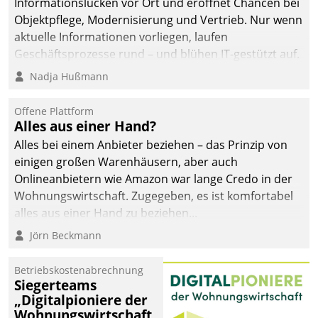
Informationslücken vor Ort und eröffnet Chancen bei
Objektpflege, Modernisierung und Vertrieb. Nur wenn
aktuelle Informationen vorliegen, laufen
Geschäftsprozesse rund – und blühen IT-gestützt auf.
Nadja Hußmann
Offene Plattform
Alles aus einer Hand?
Alles bei einem Anbieter beziehen – das Prinzip von
einigen großen Warenhäusern, aber auch
Onlineanbietern wie Amazon war lange Credo in der
Wohnungswirtschaft. Zugegeben, es ist komfortabel
alles aus einer Hand zu beziehen...
Jörn Beckmann
Betriebskostenabrechnung
Siegerteams
„Digitalpioniere der
Wohnungswirtschaft