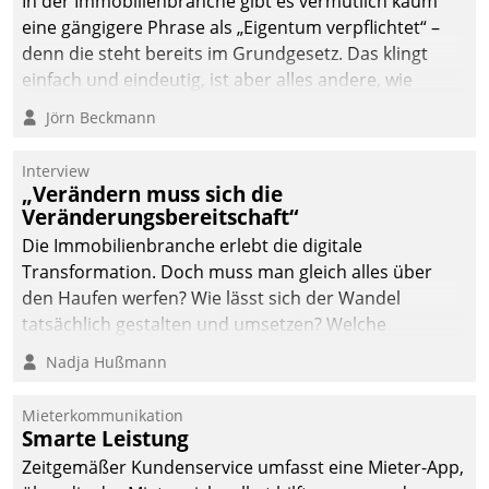
In der Immobilienbranche gibt es vermutlich kaum
eine gängigere Phrase als „Eigentum verpflichtet“ –
denn die steht bereits im Grundgesetz. Das klingt
einfach und eindeutig, ist aber alles andere, wie
Branchenbeschäftigte wissen. Denn mit der
Jörn Beckmann
Verantwortung folgen Verpflichtungen.
Interview
„Verändern muss sich die
Veränderungsbereitschaft“
Die Immobilienbranche erlebt die digitale
Transformation. Doch muss man gleich alles über
den Haufen werfen? Wie lässt sich der Wandel
tatsächlich gestalten und umsetzen? Welche
Argumente zählen wirklich?
Nadja Hußmann
Mieterkommunikation
Smarte Leistung
Zeitgemäßer Kundenservice umfasst eine Mieter-App,