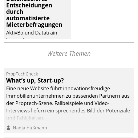
Entscheidungen
Dialogführung ermöglicht
durch
dem externen
automatisierte
Serviceteam, Anrufe von
Mieterbefragungen
Mietenden zügiger und
AktivBo und Datatrain
effizienter zu bearbeiten.
kooperieren –
Immobilienunternehmen
Weitere Themen
profitieren: Die nahtlose
Integration der Lösungen
von AktivBo und
PropTechCheck
Datatrain ermöglicht
What’s up, Start-up?
automatisiert ausgelöste,
Eine neue Website führt innovationsfreudige
zielgerichtete
Immobilienunternehmen zu passenden Partnern aus
Mieterbefragungen – eine
der Proptech-Szene. Fallbeispiele und Video-
starke Grundlage für
Interviews liefern ein sprechendes Bild der Potenziale
intelligente,
und Fähigkeiten.
datengestützte
Nadja Hußmann
Entscheidungen.