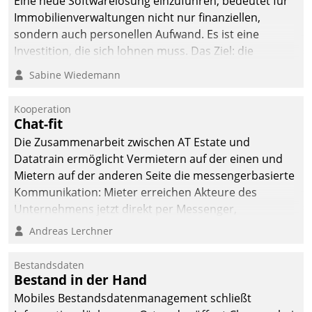
Eine neue Softwarelösung einzuführen, bedeutet für
Immobilienverwaltungen nicht nur finanziellen,
sondern auch personellen Aufwand. Es ist eine
Investition, die sich lohnen muss. Das Ziel: die
nachhaltige Optimierung der Geschäftsabläufe. Damit
Sabine Wiedemann
dieses Ziel erreicht wird, sollten einige Grundregeln
befolgt werden.
Kooperation
Chat-fit
Die Zusammenarbeit zwischen AT Estate und
Datatrain ermöglicht Vermietern auf der einen und
Mietern auf der anderen Seite die messengerbasierte
Kommunikation: Mieter erreichen Akteure des
Unternehmens jetzt direkt per Messenger,
Mitarbeiter oder Dienstleister empfangen oder
Andreas Lerchner
versenden die Nachrichten via Cockpit.
Bestandsdaten
Bestand in der Hand
Mobiles Bestandsdatenmanagement schließt