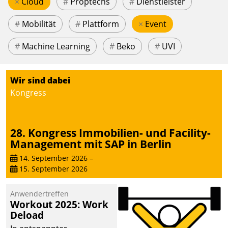
×
Cloud
#
Proptechs
#
Dienstleister
#
Mobilität
#
Plattform
×
Event
#
Machine Learning
#
Beko
#
UVI
Wir sind dabei
Kongress
28. Kongress Immobilien- und Facility-
Management mit SAP in Berlin
14. September 2026
–
15. September 2026
Anwendertreffen
Workout 2025: Work
Deload