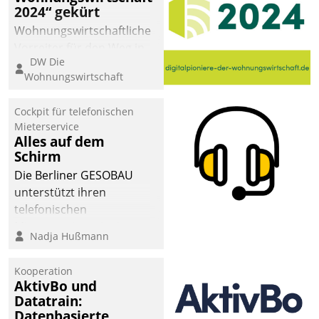
2024“ gekürt
Wohnungswirtschaftliche
Vorreiter für den Weg in
DW Die
eine digitale Zukunft zu
Wohnungswirtschaft
finden, ist das Ziel des
Awards „Digitalpioniere
Cockpit für telefonischen
der
Mieterservice
Wohnungswirtschaft“.
Alles auf dem
Bewerben können sich
Schirm
dafür ein Team
Die Berliner GESOBAU
bestehend aus
unterstützt ihren
Wohnungsunternehmen
telefonischen
und PropTech.
Mieterservice mit einem
Nadja Hußmann
digitalen Cockpit, das
situationsbezogen
Kooperation
passende Fragen und
AktivBo und
Schlagworte auswirft.
Datatrain:
Eine intuitive
Datenbasierte