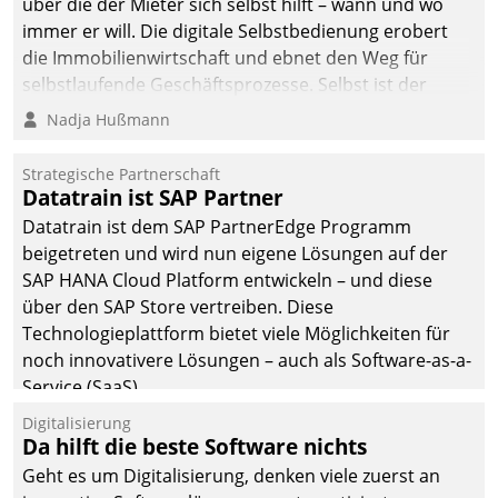
über die der Mieter sich selbst hilft – wann und wo
immer er will. Die digitale Selbstbedienung erobert
die Immobilienwirtschaft und ebnet den Weg für
selbstlaufende Geschäftsprozesse. Selbst ist der
Kunde und smart der Serviceanbieter.
Nadja Hußmann
Strategische Partnerschaft
Datatrain ist SAP Partner
Datatrain ist dem SAP PartnerEdge Programm
beigetreten und wird nun eigene Lösungen auf der
SAP HANA Cloud Platform entwickeln – und diese
über den SAP Store vertreiben. Diese
Technologieplattform bietet viele Möglichkeiten für
noch innovativere Lösungen – auch als Software-as-a-
Service (SaaS).
Digitalisierung
Da hilft die beste Software nichts
Geht es um Digitalisierung, denken viele zuerst an