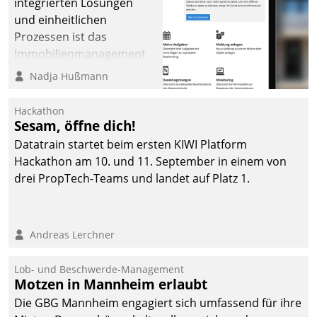
integrierten Lösungen
und einheitlichen
Prozessen ist das
Immobilienmanagement
der Bayerischen
Nadja Hußmann
Versorgungskammer im
Ressort Kapitalanlage für
Hackathon
künftige Aufgaben und
Sesam, öffne dich!
Herausforderungen
Datatrain startet beim ersten KIWI Platform
gerüstet.
Hackathon am 10. und 11. September in einem von
drei PropTech-Teams und landet auf Platz 1.
Andreas Lerchner
Lob- und Beschwerde-Management
Motzen in Mannheim erlaubt
Die GBG Mannheim engagiert sich umfassend für ihre