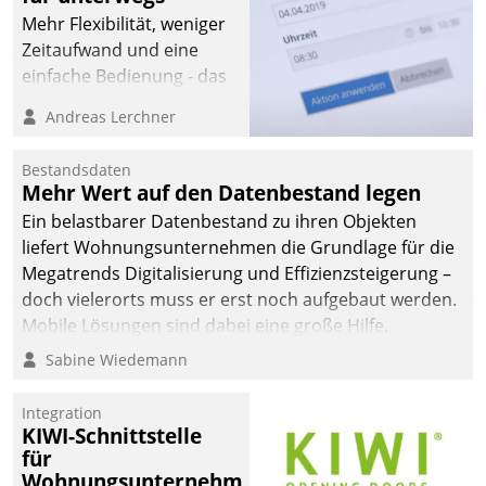
Mehr Flexibilität, weniger
Zeitaufwand und eine
einfache Bedienung - das
verspricht das aktuelle
Andreas Lerchner
Cockpit für mobile
Mitarbeiter von
Bestandsdaten
Datatrain. Die meravis
Mehr Wert auf den Datenbestand legen
Wohnungsbau- und
Ein belastbarer Datenbestand zu ihren Objekten
Immobilien GmbH hat
liefert Wohnungsunternehmen die Grundlage für die
sich dabei für den Betrieb
Megatrends Digitalisierung und Effizienzsteigerung –
der Lösung über die SAP
doch vielerorts muss er erst noch aufgebaut werden.
Cloud Platform
Mobile Lösungen sind dabei eine große Hilfe.
entschieden - als erstes
Sabine Wiedemann
Unternehmen am
Wohnungsmarkt.
Integration
KIWI-Schnittstelle
für
Wohnungsunternehmen