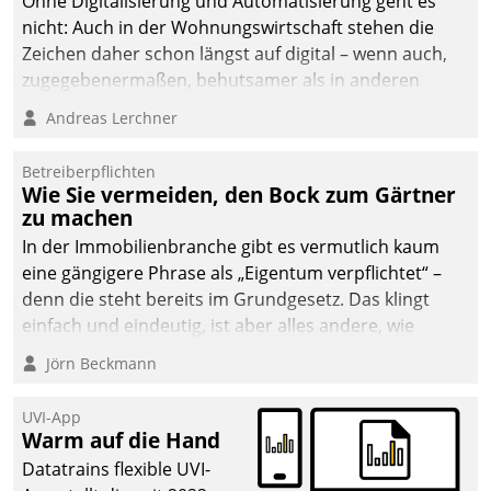
Ohne Digitalisierung und Automatisierung geht es
nicht: Auch in der Wohnungswirtschaft stehen die
Zeichen daher schon längst auf digital – wenn auch,
zugegebenermaßen, behutsamer als in anderen
Branchen.
Andreas Lerchner
Betreiberpflichten
Wie Sie vermeiden, den Bock zum Gärtner
zu machen
In der Immobilienbranche gibt es vermutlich kaum
eine gängigere Phrase als „Eigentum verpflichtet“ –
denn die steht bereits im Grundgesetz. Das klingt
einfach und eindeutig, ist aber alles andere, wie
Branchenbeschäftigte wissen. Denn mit der
Jörn Beckmann
Verantwortung folgen Verpflichtungen.
UVI-App
Warm auf die Hand
Datatrains flexible UVI-