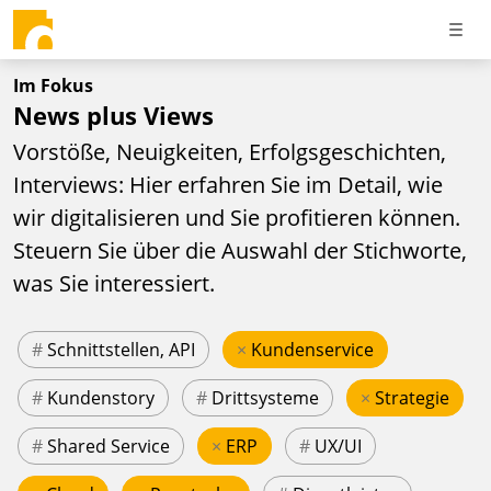
Im Fokus
News plus Views
Vorstöße, Neuigkeiten, Erfolgsgeschichten,
Interviews: Hier erfahren Sie im Detail, wie
wir digitalisieren und Sie profitieren können.
Steuern Sie über die Auswahl der Stichworte,
was Sie interessiert.
#
Schnittstellen, API
×
Kundenservice
#
Kundenstory
#
Drittsysteme
×
Strategie
#
Shared Service
×
ERP
#
UX/UI