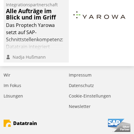
Jahresbeginn eine
Integrationspartnerschaft
Überblick, Einsicht und
Alle Aufträge im
Blick und im Griff
Eingriff bietende Lösung.
Zur Entwicklung setzte
Das Proptech Yarowa
man auf
setzt auf SAP-
Cloudtechnologie,
Schnittstellenkompetenz:
bewährte und Startup-
Datatrain integriert
Partner sowie erstmals
Yarowas Portal zur
Nadja Hußmann
agile Projektmethoden.
Vergabe und Verwaltung
von Aufträgen der
Wir
Impressum
operativen
Instandhaltung in die
Im Fokus
Datenschutz
SAP-Systemlandschaft
Lösungen
Cookie-Einstellungen
deutscher
Wohnungsunternehmen
Newsletter
– und beschleunigt damit
den Weg vom
Datatrain
Mieteranliegen zum
Dienstleisterauftrag.