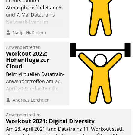
In entspannter
Atmosphäre findet am 6.
und 7. Mai Datatrains
Netzwerk-Event im
Kunden- und Partnerkreis
Nadja Hußmann
statt. Zentrale Frage: Wie
lassen sich
Anwendertreffen
Mammutprojekte
Workout 2022:
meistern und Workloads
Höhenflüge zur
Cloud
wuppen – bei zunehmend
anspruchsvollen
Beim virtuellen Datatrain-
Aufgaben und
Anwendertreffen am 27.
abnehmendem
April 2022 erhielten die
Nachwuchs?
Teilnehmerinnen und
Andreas Lerchner
Teilnehmer kurzweilige
Einblicke in innovative
Anwendertreffen
Cloud-Strategien und -
Workout 2021: Digital Diversity
Lösungen mit hohem
Am 28. April 2021 fand Datatrains 11. Workout statt,
Zukunftspotenzial.