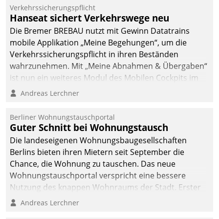
Verkehrssicherungspflicht
Hanseat sichert Verkehrswege neu
Die Bremer BREBAU nutzt mit Gewinn Datatrains
mobile Applikation „Meine Begehungen“, um die
Verkehrssicherungspflicht in ihren Beständen
wahrzunehmen. Mit „Meine Abnahmen & Übergaben“
ist nun ein weiteres Modul des Mobilen Cockpits im
Einsatz.
Andreas Lerchner
Berliner Wohnungstauschportal
Guter Schnitt bei Wohnungstausch
Die landeseigenen Wohnungsbaugesellschaften
Berlins bieten ihren Mietern seit September die
Chance, die Wohnung zu tauschen. Das neue
Wohnungstauschportal verspricht eine bessere
Nutzung des knappen Wohnraums der Stadt. Erster
Anwendungsfall für Datatrains Lösung API-Hub mit
Andreas Lerchner
Schnittstellen zu den ERP-Systemen der