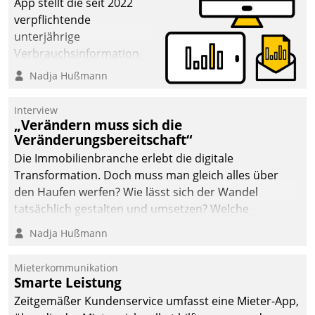
App stellt die seit 2022
verpflichtende
unterjährige
Verbrauchsinformation
schnell, zuverlässig und
Nadja Hußmann
leicht bekömmlich bereit:
Die monatlichen
Interview
Mitteilungen zum
„Verändern muss sich die
Veränderungsbereitschaft“
Heizungs- und
Wasserverbrauch gehen
Die Immobilienbranche erlebt die digitale
automatisiert, vollständig
Transformation. Doch muss man gleich alles über
und auf Wunsch über
den Haufen werfen? Wie lässt sich der Wandel
mehrere zuvor
tatsächlich gestalten und umsetzen? Welche
festgelegte
Argumente zählen wirklich?
Nadja Hußmann
Kommunikationswege bei
den Empfängern ein.
Mieterkommunikation
Smarte Leistung
Zeitgemäßer Kundenservice umfasst eine Mieter-App,