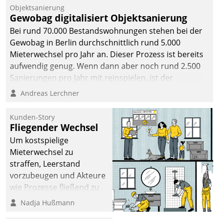
Unternehmen.
Objektsanierung
Gewobag digitalisiert Objektsanierung
Bei rund 70.000 Bestandswohnungen stehen bei der
Gewobag in Berlin durchschnittlich rund 5.000
Mieterwechsel pro Jahr an. Dieser Prozess ist bereits
aufwendig genug. Wenn dann aber noch rund 2.500
Sanierungen pro Jahr mit reinspielen, ist der
Betreuungs- und Organisationsaufwand immens. Im
Andreas Lerchner
Rahmen ihrer Digitalisierungsstrategie hat das
kommunale Wohnungsbauunternehmen daher
Kunden-Story
gemeinsam mit der Berliner Datatrain GmbH den
Fliegender Wechsel
Teilprozess der Objektsanierung digitalisiert.
Um kostspielige
Mieterwechsel zu
straffen, Leerstand
vorzubeugen und Akteure
wie Prozesse fließend zu
vernetzen, nutzt die
Nadja Hußmann
Berliner Gewobag seit