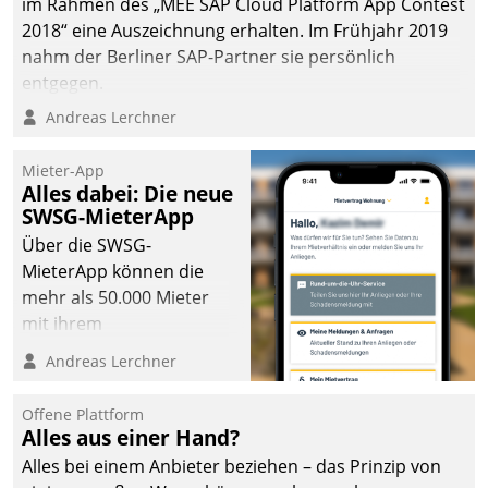
im Rahmen des „MEE SAP Cloud Platform App Contest
2018“ eine Auszeichnung erhalten. Im Frühjahr 2019
nahm der Berliner SAP-Partner sie persönlich
entgegen.
Andreas Lerchner
Mieter-App
Alles dabei: Die neue
SWSG-MieterApp
Über die SWSG-
MieterApp können die
mehr als 50.000 Mieter
mit ihrem
Wohnungsunternehmen
Andreas Lerchner
kommunizieren, auf dem
Laufenden bleiben, Daten
Offene Plattform
einsehen und ändern
Alles aus einer Hand?
oder
Alles bei einem Anbieter beziehen – das Prinzip von
Schadensmeldungen