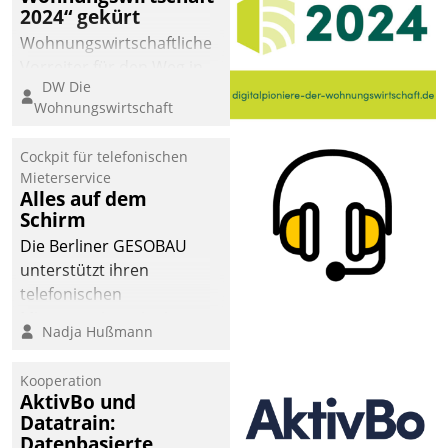
2024“ gekürt
Wohnungswirtschaftliche
Vorreiter für den Weg in
DW Die
eine digitale Zukunft zu
Wohnungswirtschaft
finden, ist das Ziel des
Awards „Digitalpioniere
Cockpit für telefonischen
der
Mieterservice
Wohnungswirtschaft“.
Alles auf dem
Bewerben können sich
Schirm
dafür ein Team
Die Berliner GESOBAU
bestehend aus
unterstützt ihren
Wohnungsunternehmen
telefonischen
und PropTech.
Mieterservice mit einem
Nadja Hußmann
digitalen Cockpit, das
situationsbezogen
Kooperation
passende Fragen und
AktivBo und
Schlagworte auswirft.
Datatrain:
Eine intuitive
Datenbasierte