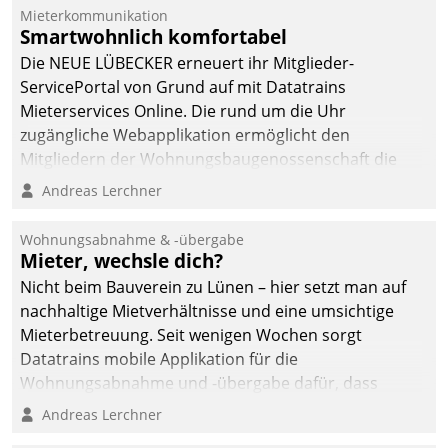
Mieterkommunikation
Smartwohnlich komfortabel
Die NEUE LÜBECKER erneuert ihr Mitglieder-
ServicePortal von Grund auf mit Datatrains
Mieterservices Online. Die rund um die Uhr
zugängliche Webapplikation ermöglicht den
Mitgliedern der Wohnungs­bau­genossenschaft die
Kontaktaufnahme per Smartphone, Tablet oder PC.
Andreas Lerchner
Wohnungsabnahme & -übergabe
Mieter, wechsle dich?
Nicht beim Bauverein zu Lünen – hier setzt man auf
nachhaltige Mietverhältnisse und eine umsichtige
Mieterbetreuung. Seit wenigen Wochen sorgt
Datatrains mobile Applikation für die
Wohnungsabnahme und -übergabe dafür, dass
Mieter wohlgeordnet kommen und, so es sein muss,
Andreas Lerchner
gehen können.