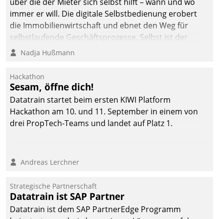
über die der Mieter sich selbst hilft – wann und wo
immer er will. Die digitale Selbstbedienung erobert
die Immobilienwirtschaft und ebnet den Weg für
selbstlaufende Geschäftsprozesse. Selbst ist der
Kunde und smart der Serviceanbieter.
Nadja Hußmann
Hackathon
Sesam, öffne dich!
Datatrain startet beim ersten KIWI Platform
Hackathon am 10. und 11. September in einem von
drei PropTech-Teams und landet auf Platz 1.
Andreas Lerchner
Strategische Partnerschaft
Datatrain ist SAP Partner
Datatrain ist dem SAP PartnerEdge Programm