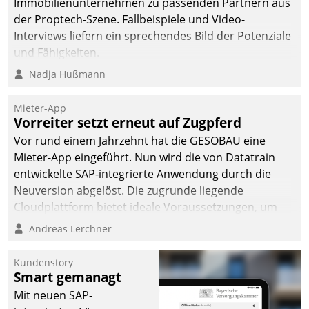
Immobilienunternehmen zu passenden Partnern aus
der Proptech-Szene. Fallbeispiele und Video-
Interviews liefern ein sprechendes Bild der Potenziale
und Fähigkeiten.
Nadja Hußmann
Mieter-App
Vorreiter setzt erneut auf Zugpferd
Vor rund einem Jahrzehnt hat die GESOBAU eine
Mieter-App eingeführt. Nun wird die von Datatrain
entwickelte SAP-integrierte Anwendung durch die
Neuversion abgelöst. Die zugrunde liegende
Cloudplattform bietet ideale Voraussetzungen, um
die Funktionalität der App zu erweitern und weitere
Andreas Lerchner
innovative Apps, auch von Drittanbietern, in SAP zu
integrieren.
Kundenstory
Smart gemanagt
Mit neuen SAP-