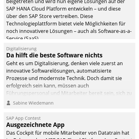
beigetreten und wird nun eigene Lösungen auf der
SAP HANA Cloud Platform entwickeln – und diese
über den SAP Store vertreiben. Diese
Technologieplattform bietet viele Möglichkeiten für
noch innovativere Lösungen – auch als Software-as-a-
Service (SaaS).
Digitalisierung
Da hilft die beste Software nichts
Geht es um Digitalisierung, denken viele zuerst an
innovative Softwarelösungen, automatisierte
Prozesse und modernste Technik. Doch damit sie
erfolgreich sein kann, müssen auch
Führungspersonal und Mitarbeiter bereit sein, sich zu
verändern und anzupassen, sonst werden sie an ihr
Sabine Wiedemann
scheitern.
SAP App Contest
Ausgezeichnete App
Das Cockpit für mobile Mitarbeiter von Datatrain hat