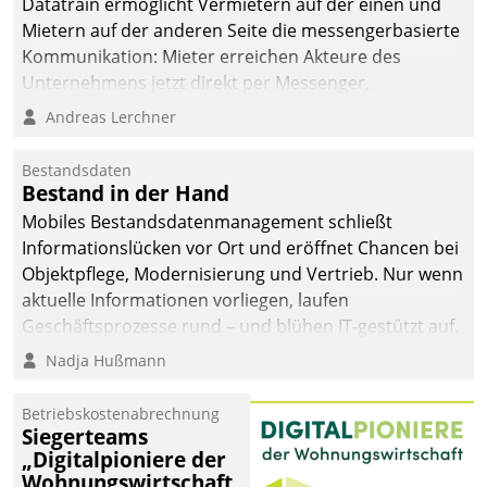
Datatrain ermöglicht Vermietern auf der einen und
Mietern auf der anderen Seite die messengerbasierte
Kommunikation: Mieter erreichen Akteure des
Unternehmens jetzt direkt per Messenger,
Mitarbeiter oder Dienstleister empfangen oder
Andreas Lerchner
versenden die Nachrichten via Cockpit.
Bestandsdaten
Bestand in der Hand
Mobiles Bestandsdatenmanagement schließt
Informationslücken vor Ort und eröffnet Chancen bei
Objektpflege, Modernisierung und Vertrieb. Nur wenn
aktuelle Informationen vorliegen, laufen
Geschäftsprozesse rund – und blühen IT-gestützt auf.
Nadja Hußmann
Betriebskostenabrechnung
Siegerteams
„Digitalpioniere der
Wohnungswirtschaft