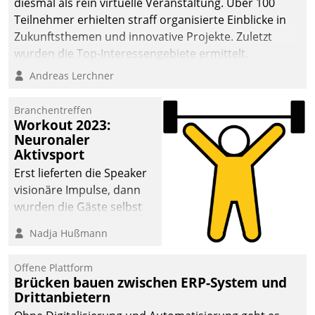
diesmal als rein virtuelle Veranstaltung. Über 100
Teilnehmer erhielten straff organisierte Einblicke in
Zukunftsthemen und innovative Projekte. Zuletzt
wurden die Top-Interessengebiete ermittelt.
Andreas Lerchner
Branchentreffen
Workout 2023:
Neuronaler
Aktivsport
Erst lieferten die Speaker
visionäre Impulse, dann
wurden die Gäste selbst
aktiv und sammelten
Nadja Hußmann
methodisch
Vernetzungsideen fürs
Offene Plattform
Quartier. Dazwischen
Brücken bauen zwischen ERP-System und
zeigte Datatrain, was es
Drittanbietern
Neues zu bieten hat.