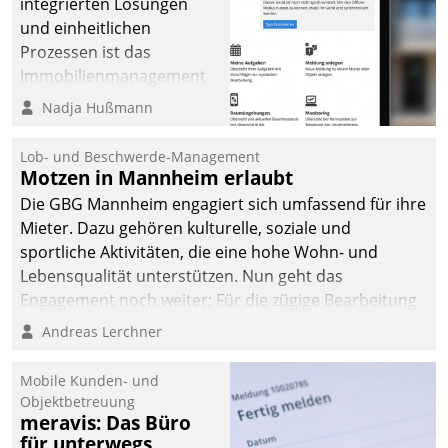
integrierten Lösungen
und einheitlichen
Prozessen ist das
Immobilienmanagement
der Bayerischen
Nadja Hußmann
Versorgungskammer im
Ressort Kapitalanlage für
Lob- und Beschwerde-Management
künftige Aufgaben und
Motzen in Mannheim erlaubt
Herausforderungen
Die GBG Mannheim engagiert sich umfassend für ihre
gerüstet.
Mieter. Dazu gehören kulturelle, soziale und
sportliche Aktivitäten, die eine hohe Wohn- und
Lebensqualität unterstützen. Nun geht das
Engagement noch weiter: Für die zügige Bearbeitung
von Beschwerden – oder Lob – richtet das
Andreas Lerchner
Unternehmen mit Datatrains Applikation fürs Lob-
und Beschwerde-Management einen eigenen Kanal
Mobile Kunden- und
ein.
Objektbetreuung
meravis: Das Büro
für unterwegs