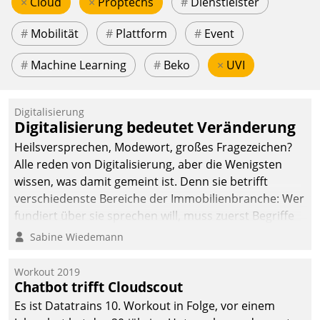
×
Cloud
×
Proptechs
#
Dienstleister
#
Mobilität
#
Plattform
#
Event
#
Machine Learning
#
Beko
×
UVI
Digitalisierung
Digitalisierung bedeutet Veränderung
Heilsversprechen, Modewort, großes Fragezeichen?
Alle reden von Digitalisierung, aber die Wenigsten
wissen, was damit gemeint ist. Denn sie betrifft
verschiedenste Bereiche der Immobilienbranche: Wer
fundiert über sie sprechen will, muss zuerst Begriffe
klären. Ein Aspekt ist die betriebliche Optimierung:
Sabine Wiedemann
Moderne Softwarelösungen ermöglichen große
Einsparungen durch optimierte und automatisierte
Workout 2019
Prozesse. Doch man darf nicht zu viel erwarten: Allein
Chatbot trifft Cloudscout
mit der Einführung einer neuen Software ist es nicht
Es ist Datatrains 10. Workout in Folge, vor einem
getan. Die Digitalisierung erfordert von Unternehmen