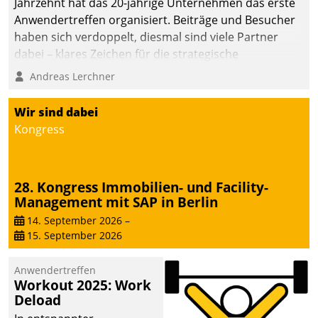
Jahrzehnt hat das 20-jährige Unternehmen das erste
die Bereitschaft, sich zu überprüfen, zu hinterfragen
Anwendertreffen organisiert. Beiträge und Besucher
und zu verändern.
haben sich verdoppelt, diesmal sind viele Partner
dabei – klares Zeichen für die strategische
Fokussierung auf den Kunden.
Andreas Lerchner
Wir sind dabei
Kongress
28. Kongress Immobilien- und Facility-
Management mit SAP in Berlin
14. September 2026
–
15. September 2026
Anwendertreffen
Workout 2025: Work
Deload