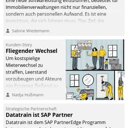
Eine neue Softwarelösung einzuführen, bedeutet für
Immobilienverwaltungen nicht nur finanziellen,
sondern auch personellen Aufwand. Es ist eine
Investition, die sich lohnen muss. Das Ziel: die
nachhaltige Optimierung der Geschäftsabläufe. Damit
Sabine Wiedemann
dieses Ziel erreicht wird, sollten einige Grundregeln
befolgt werden.
Kunden-Story
Fliegender Wechsel
Um kostspielige
Mieterwechsel zu
straffen, Leerstand
vorzubeugen und Akteure
wie Prozesse fließend zu
vernetzen, nutzt die
Nadja Hußmann
Berliner Gewobag seit
Jahresbeginn eine
Strategische Partnerschaft
Überblick, Einsicht und
Datatrain ist SAP Partner
Eingriff bietende Lösung.
Datatrain ist dem SAP PartnerEdge Programm
Zur Entwicklung setzte