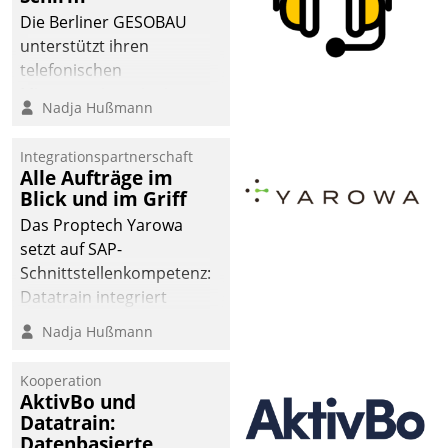
Die Berliner GESOBAU
unterstützt ihren
telefonischen
Mieterservice mit einem
Nadja Hußmann
digitalen Cockpit, das
situationsbezogen
Integrationspartnerschaft
passende Fragen und
Alle Aufträge im
Schlagworte auswirft.
Blick und im Griff
Eine intuitive
Das Proptech Yarowa
Dialogführung ermöglicht
setzt auf SAP-
dem externen
Schnittstellenkompetenz:
Serviceteam, Anrufe von
Datatrain integriert
Mietenden zügiger und
Yarowas Portal zur
Nadja Hußmann
effizienter zu bearbeiten.
Vergabe und Verwaltung
von Aufträgen der
Kooperation
operativen
AktivBo und
Instandhaltung in die
Datatrain:
Datenbasierte
SAP-Systemlandschaft