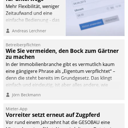
Mehr Flexibilität, weniger
Zeitaufwand und eine
einfache Bedienung - das
verspricht das aktuelle
Andreas Lerchner
Cockpit für mobile
Mitarbeiter von
Betreiberpflichten
Datatrain. Die meravis
Wie Sie vermeiden, den Bock zum Gärtner
Wohnungsbau- und
zu machen
Immobilien GmbH hat
In der Immobilienbranche gibt es vermutlich kaum
sich dabei für den Betrieb
eine gängigere Phrase als „Eigentum verpflichtet“ –
der Lösung über die SAP
denn die steht bereits im Grundgesetz. Das klingt
Cloud Platform
einfach und eindeutig, ist aber alles andere, wie
entschieden - als erstes
Branchenbeschäftigte wissen. Denn mit der
Jörn Beckmann
Unternehmen am
Verantwortung folgen Verpflichtungen.
Wohnungsmarkt.
Mieter-App
Vorreiter setzt erneut auf Zugpferd
Vor rund einem Jahrzehnt hat die GESOBAU eine