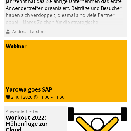
Jahrzehnt hat das 20-jährige Unternehmen das erste
Anwendertreffen organisiert. Beiträge und Besucher
haben sich verdoppelt, diesmal sind viele Partner
dabei – klares Zeichen für die strategische
Fokussierung auf den Kunden.
Andreas Lerchner
Webinar
Yarowa goes SAP
2. Juli 2026
11:00
–
11:30
Anwendertreffen
Workout 2022:
Höhenflüge zur
Cloud