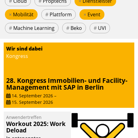
#
Cloud
#
Proptechs
×
Dienstleister
×
Mobilität
#
Plattform
×
Event
#
Machine Learning
#
Beko
#
UVI
Wir sind dabei
Kongress
28. Kongress Immobilien- und Facility-
Management mit SAP in Berlin
14. September 2026
–
15. September 2026
Anwendertreffen
Workout 2025: Work
Deload