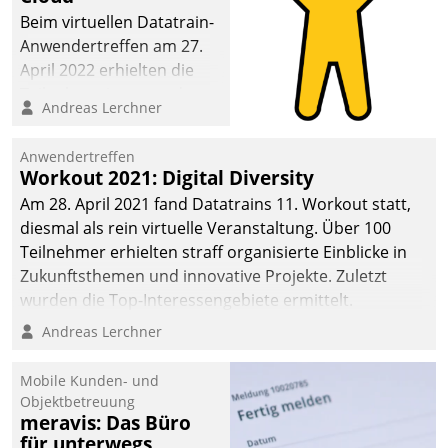
Beim virtuellen Datatrain-
Anwendertreffen am 27.
April 2022 erhielten die
Teilnehmerinnen und
Andreas Lerchner
Teilnehmer kurzweilige
Einblicke in innovative
Anwendertreffen
Cloud-Strategien und -
Workout 2021: Digital Diversity
Lösungen mit hohem
Am 28. April 2021 fand Datatrains 11. Workout statt,
Zukunftspotenzial.
diesmal als rein virtuelle Veranstaltung. Über 100
Teilnehmer erhielten straff organisierte Einblicke in
Zukunftsthemen und innovative Projekte. Zuletzt
wurden die Top-Interessengebiete ermittelt.
Andreas Lerchner
Mobile Kunden- und
Objektbetreuung
meravis: Das Büro
für unterwegs