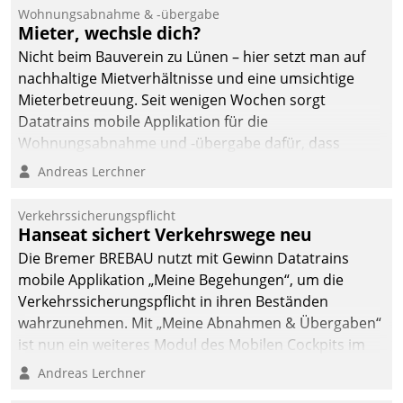
Ressort Kapitalanlage für
Wohnungsabnahme & -übergabe
künftige Aufgaben und
Mieter, wechsle dich?
Herausforderungen
Nicht beim Bauverein zu Lünen – hier setzt man auf
gerüstet.
nachhaltige Mietverhältnisse und eine umsichtige
Mieterbetreuung. Seit wenigen Wochen sorgt
Datatrains mobile Applikation für die
Wohnungsabnahme und -übergabe dafür, dass
Mieter wohlgeordnet kommen und, so es sein muss,
Andreas Lerchner
gehen können.
Verkehrssicherungspflicht
Hanseat sichert Verkehrswege neu
Die Bremer BREBAU nutzt mit Gewinn Datatrains
mobile Applikation „Meine Begehungen“, um die
Verkehrssicherungspflicht in ihren Beständen
wahrzunehmen. Mit „Meine Abnahmen & Übergaben“
ist nun ein weiteres Modul des Mobilen Cockpits im
Einsatz.
Andreas Lerchner