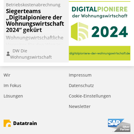
Betriebskostenabrechnung
Siegerteams
„Digitalpioniere der
Wohnungswirtschaft
2024“ gekürt
Wohnungswirtschaftliche
Vorreiter für den Weg in
DW Die
eine digitale Zukunft zu
Wohnungswirtschaft
finden, ist das Ziel des
Awards „Digitalpioniere
der
Wir
Impressum
Wohnungswirtschaft“.
Im Fokus
Datenschutz
Bewerben können sich
dafür ein Team
Lösungen
Cookie-Einstellungen
bestehend aus
Newsletter
Wohnungsunternehmen
und PropTech.
Datatrain