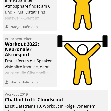
In entspannter
Atmosphäre findet am 6.
und 7. Mai Datatrains
Netzwerk-Event im
Kunden- und Partnerkreis
Nadja Hußmann
statt. Zentrale Frage: Wie
lassen sich
Branchentreffen
Mammutprojekte
Workout 2023:
meistern und Workloads
Neuronaler
Aktivsport
wuppen – bei zunehmend
anspruchsvollen
Erst lieferten die Speaker
Aufgaben und
visionäre Impulse, dann
abnehmendem
wurden die Gäste selbst
Nachwuchs?
aktiv und sammelten
Nadja Hußmann
methodisch
Vernetzungsideen fürs
Workout 2019
Quartier. Dazwischen
Chatbot trifft Cloudscout
zeigte Datatrain, was es
Es ist Datatrains 10. Workout in Folge, vor einem
Neues zu bieten hat.