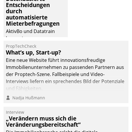
Entscheidungen
deutscher
durch
Wohnungsunternehmen
automatisierte
– und beschleunigt damit
Mieterbefragungen
den Weg vom
AktivBo und Datatrain
Mieteranliegen zum
kooperieren –
Dienstleisterauftrag.
Immobilienunternehmen
PropTechCheck
What’s up, Start-up?
profitieren: Die nahtlose
Integration der Lösungen
Eine neue Website führt innovationsfreudige
von AktivBo und
Immobilienunternehmen zu passenden Partnern aus
Datatrain ermöglicht
der Proptech-Szene. Fallbeispiele und Video-
automatisiert ausgelöste,
Interviews liefern ein sprechendes Bild der Potenziale
zielgerichtete
und Fähigkeiten.
Mieterbefragungen – eine
Nadja Hußmann
starke Grundlage für
intelligente,
Interview
datengestützte
„Verändern muss sich die
Entscheidungen.
Veränderungsbereitschaft“