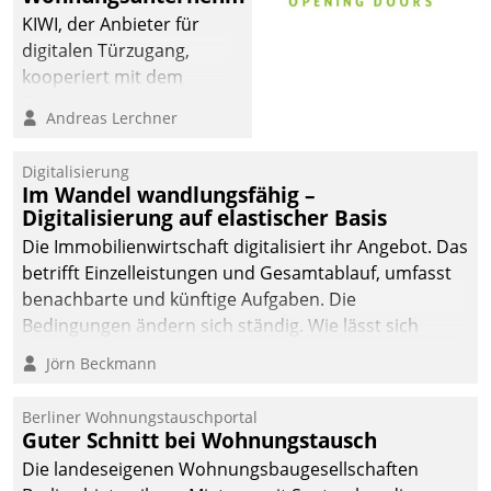
KIWI, der Anbieter für
digitalen Türzugang,
kooperiert mit dem
Beratungs- und
Andreas Lerchner
Softwareentwicklungshaus
Datatrain.
Digitalisierung
Im Wandel wandlungsfähig –
Digitalisierung auf elastischer Basis
Die Immobilienwirtschaft digitalisiert ihr Angebot. Das
betrifft Einzelleistungen und Gesamtablauf, umfasst
benachbarte und künftige Aufgaben. Die
Bedingungen ändern sich ständig. Wie lässt sich
technisch die Kontrolle wahren und zugleich Freiraum
Jörn Beckmann
fürs Wachsen öffnen?
Berliner Wohnungstauschportal
Guter Schnitt bei Wohnungstausch
Die landeseigenen Wohnungsbaugesellschaften