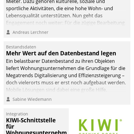
Mieter. Dazu gehören kulturelle, soziale und
sportliche Aktivitäten, die eine hohe Wohn- und
Lebensqualität unterstützen. Nun geht das
Engagement noch weiter: Für die zügige Bearbeitung
von Beschwerden – oder Lob – richtet das
Andreas Lerchner
Unternehmen mit Datatrains Applikation fürs Lob-
und Beschwerde-Management einen eigenen Kanal
Bestandsdaten
ein.
Mehr Wert auf den Datenbestand legen
Ein belastbarer Datenbestand zu ihren Objekten
liefert Wohnungsunternehmen die Grundlage für die
Megatrends Digitalisierung und Effizienzsteigerung –
doch vielerorts muss er erst noch aufgebaut werden.
Mobile Lösungen sind dabei eine große Hilfe.
Sabine Wiedemann
Integration
KIWI-Schnittstelle
für
Wohnungsunternehmen