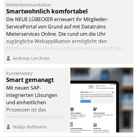
Die monatlichen
Mieterkommunikation
Mitteilungen zum
Smartwohnlich komfortabel
Heizungs- und
Die NEUE LÜBECKER erneuert ihr Mitglieder-
Wasserverbrauch gehen
ServicePortal von Grund auf mit Datatrains
automatisiert, vollständig
Mieterservices Online. Die rund um die Uhr
und auf Wunsch über
zugängliche Webapplikation ermöglicht den
mehrere zuvor
Mitgliedern der Wohnungs­bau­genossenschaft die
festgelegte
Kontaktaufnahme per Smartphone, Tablet oder PC.
Andreas Lerchner
Kommunikationswege bei
den Empfängern ein.
Kundenstory
Smart gemanagt
Mit neuen SAP-
integrierten Lösungen
und einheitlichen
Prozessen ist das
Immobilienmanagement
der Bayerischen
Nadja Hußmann
Versorgungskammer im