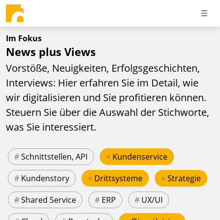
Im Fokus
News plus Views
Vorstöße, Neuigkeiten, Erfolgsgeschichten,
Interviews: Hier erfahren Sie im Detail, wie
wir digitalisieren und Sie profitieren können.
Steuern Sie über die Auswahl der Stichworte,
was Sie interessiert.
#
Schnittstellen, API
×
Kundenservice
#
Kundenstory
×
Drittsysteme
×
Strategie
#
Shared Service
#
ERP
#
UX/UI