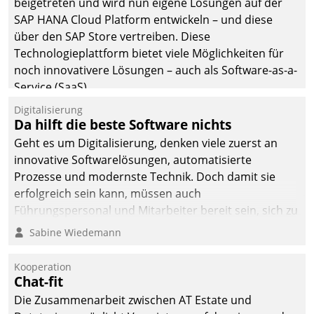
beigetreten und wird nun eigene Lösungen auf der
man auf
SAP HANA Cloud Platform entwickeln – und diese
Cloudtechnologie,
über den SAP Store vertreiben. Diese
bewährte und Startup-
Technologieplattform bietet viele Möglichkeiten für
Partner sowie erstmals
noch innovativere Lösungen – auch als Software-as-a-
agile Projektmethoden.
Service (SaaS).
Digitalisierung
Da hilft die beste Software nichts
Geht es um Digitalisierung, denken viele zuerst an
innovative Softwarelösungen, automatisierte
Prozesse und modernste Technik. Doch damit sie
erfolgreich sein kann, müssen auch
Führungspersonal und Mitarbeiter bereit sein, sich zu
verändern und anzupassen, sonst werden sie an ihr
Sabine Wiedemann
scheitern.
Kooperation
Chat-fit
Die Zusammenarbeit zwischen AT Estate und