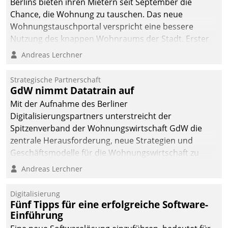
Berlins bieten ihren Mietern seit September die
Chance, die Wohnung zu tauschen. Das neue
Wohnungstauschportal verspricht eine bessere
Nutzung des knappen Wohnraums der Stadt. Erster
Anwendungsfall für Datatrains Lösung API-Hub mit
Andreas Lerchner
Schnittstellen zu den ERP-Systemen der
Unternehmen.
Strategische Partnerschaft
GdW nimmt Datatrain auf
Mit der Aufnahme des Berliner
Digitalisierungspartners unterstreicht der
Spitzenverband der Wohnungswirtschaft GdW die
zentrale Herausforderung, neue Strategien und
Geschäftsmodelle für die Wohnungswirtschaft zu
entwickeln.
Andreas Lerchner
Digitalisierung
Fünf Tipps für eine erfolgreiche Software-
Einführung