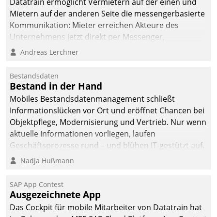
Datatrain ermöglicht Vermietern auf der einen und
Mietern auf der anderen Seite die messengerbasierte
Kommunikation: Mieter erreichen Akteure des
Unternehmens jetzt direkt per Messenger,
Mitarbeiter oder Dienstleister empfangen oder
Andreas Lerchner
versenden die Nachrichten via Cockpit.
Bestandsdaten
Bestand in der Hand
Mobiles Bestandsdatenmanagement schließt
Informationslücken vor Ort und eröffnet Chancen bei
Objektpflege, Modernisierung und Vertrieb. Nur wenn
aktuelle Informationen vorliegen, laufen
Geschäftsprozesse rund – und blühen IT-gestützt auf.
Nadja Hußmann
SAP App Contest
Ausgezeichnete App
Das Cockpit für mobile Mitarbeiter von Datatrain hat