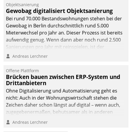
Objektsanierung
Gewobag digitalisiert Objektsanierung
Bei rund 70.000 Bestandswohnungen stehen bei der
Gewobag in Berlin durchschnittlich rund 5.000
Mieterwechsel pro Jahr an. Dieser Prozess ist bereits
aufwendig genug. Wenn dann aber noch rund 2.500
Sanierungen pro Jahr mit reinspielen, ist der
Betreuungs- und Organisationsaufwand immens. Im
Andreas Lerchner
Rahmen ihrer Digitalisierungsstrategie hat das
kommunale Wohnungsbauunternehmen daher
Offene Plattform
gemeinsam mit der Berliner Datatrain GmbH den
Brücken bauen zwischen ERP-System und
Drittanbietern
Teilprozess der Objektsanierung digitalisiert.
Ohne Digitalisierung und Automatisierung geht es
nicht: Auch in der Wohnungswirtschaft stehen die
Zeichen daher schon längst auf digital – wenn auch,
zugegebenermaßen, behutsamer als in anderen
Branchen.
Andreas Lerchner