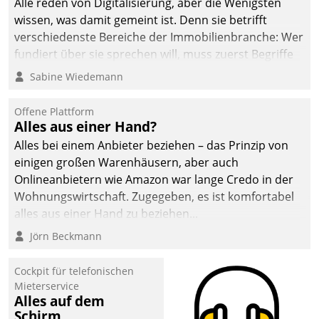
Alle reden von Digitalisierung, aber die Wenigsten
wissen, was damit gemeint ist. Denn sie betrifft
verschiedenste Bereiche der Immobilienbranche: Wer
fundiert über sie sprechen will, muss zuerst Begriffe
klären. Ein Aspekt ist die betriebliche Optimierung:
Sabine Wiedemann
Moderne Softwarelösungen ermöglichen große
Einsparungen durch optimierte und automatisierte
Offene Plattform
Prozesse. Doch man darf nicht zu viel erwarten: Allein
Alles aus einer Hand?
mit der Einführung einer neuen Software ist es nicht
Alles bei einem Anbieter beziehen – das Prinzip von
getan. Die Digitalisierung erfordert von Unternehmen
einigen großen Warenhäusern, aber auch
die Bereitschaft, sich zu überprüfen, zu hinterfragen
Onlineanbietern wie Amazon war lange Credo in der
und zu verändern.
Wohnungswirtschaft. Zugegeben, es ist komfortabel
alles aus einer Hand zu beziehen...
Jörn Beckmann
Cockpit für telefonischen
Mieterservice
Alles auf dem
Schirm