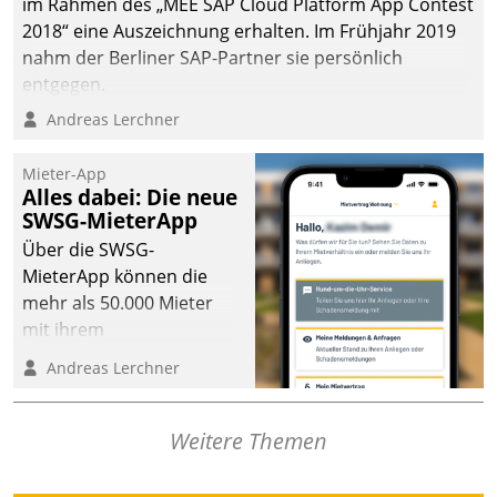
im Rahmen des „MEE SAP Cloud Platform App Contest
2018“ eine Auszeichnung erhalten. Im Frühjahr 2019
nahm der Berliner SAP-Partner sie persönlich
entgegen.
Andreas Lerchner
Mieter-App
Alles dabei: Die neue
SWSG-MieterApp
Über die SWSG-
MieterApp können die
mehr als 50.000 Mieter
mit ihrem
Wohnungsunternehmen
Andreas Lerchner
kommunizieren, auf dem
Laufenden bleiben, Daten
einsehen und ändern
Weitere Themen
oder
Schadensmeldungen