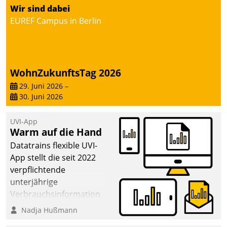
Wir sind dabei
abgeben – rund um die
EUREF Campus in Berlin
Uhr.
WohnZukunftsTag 2026
29. Juni 2026
–
30. Juni 2026
UVI-App
Warm auf die Hand
Datatrains flexible UVI-
App stellt die seit 2022
verpflichtende
unterjährige
Verbrauchsinformation
schnell, zuverlässig und
Nadja Hußmann
leicht bekömmlich bereit: