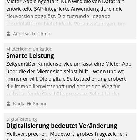
Mieter-App eingeführt. Nun wird die von Datatrain
entwickelte SAP-integrierte Anwendung durch die
Neuversion abgelöst. Die zugrunde liegende
Cloudplattform bietet ideale Voraussetzungen, um
die Funktionalität der App zu erweitern und weitere
Andreas Lerchner
innovative Apps, auch von Drittanbietern, in SAP zu
integrieren.
Mieterkommunikation
Smarte Leistung
Zeitgemäßer Kundenservice umfasst eine Mieter-App,
über die der Mieter sich selbst hilft – wann und wo
immer er will. Die digitale Selbstbedienung erobert
die Immobilienwirtschaft und ebnet den Weg für
selbstlaufende Geschäftsprozesse. Selbst ist der
Kunde und smart der Serviceanbieter.
Nadja Hußmann
Digitalisierung
Digitalisierung bedeutet Veränderung
Heilsversprechen, Modewort, großes Fragezeichen?