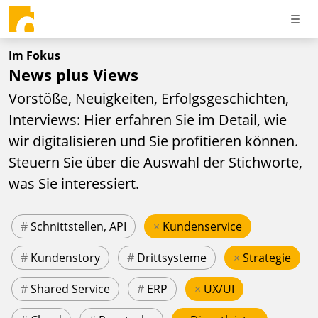
Im Fokus
News plus Views
Vorstöße, Neuigkeiten, Erfolgsgeschichten,
Interviews: Hier erfahren Sie im Detail, wie
wir digitalisieren und Sie profitieren können.
Steuern Sie über die Auswahl der Stichworte,
was Sie interessiert.
#
Schnittstellen, API
×
Kundenservice
#
Kundenstory
#
Drittsysteme
×
Strategie
#
Shared Service
#
ERP
×
UX/UI