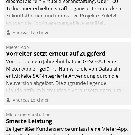
diesmal als rein virtuelle Veranstaltung. Über 100
Teilnehmer erhielten straff organisierte Einblicke in
Zukunftsthemen und innovative Projekte. Zuletzt
wurden die Top-Interessengebiete ermittelt.
Andreas Lerchner
Mieter-App
Vorreiter setzt erneut auf Zugpferd
Vor rund einem Jahrzehnt hat die GESOBAU eine
Mieter-App eingeführt. Nun wird die von Datatrain
entwickelte SAP-integrierte Anwendung durch die
Neuversion abgelöst. Die zugrunde liegende
Cloudplattform bietet ideale Voraussetzungen, um
die Funktionalität der App zu erweitern und weitere
Andreas Lerchner
innovative Apps, auch von Drittanbietern, in SAP zu
integrieren.
Mieterkommunikation
Smarte Leistung
Zeitgemäßer Kundenservice umfasst eine Mieter-App,