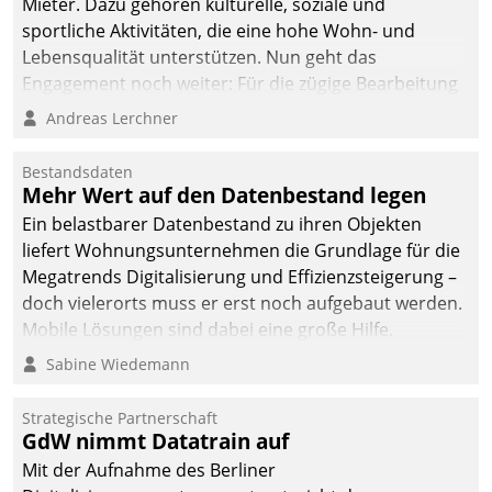
Mieter. Dazu gehören kulturelle, soziale und
sportliche Aktivitäten, die eine hohe Wohn- und
Lebensqualität unterstützen. Nun geht das
Engagement noch weiter: Für die zügige Bearbeitung
von Beschwerden – oder Lob – richtet das
Andreas Lerchner
Unternehmen mit Datatrains Applikation fürs Lob-
und Beschwerde-Management einen eigenen Kanal
Bestandsdaten
ein.
Mehr Wert auf den Datenbestand legen
Ein belastbarer Datenbestand zu ihren Objekten
liefert Wohnungsunternehmen die Grundlage für die
Megatrends Digitalisierung und Effizienzsteigerung –
doch vielerorts muss er erst noch aufgebaut werden.
Mobile Lösungen sind dabei eine große Hilfe.
Sabine Wiedemann
Strategische Partnerschaft
GdW nimmt Datatrain auf
Mit der Aufnahme des Berliner