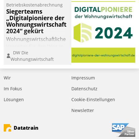
Betriebskostenabrechnung
Siegerteams
„Digitalpioniere der
Wohnungswirtschaft
2024“ gekürt
Wohnungswirtschaftliche
Vorreiter für den Weg in
DW Die
eine digitale Zukunft zu
Wohnungswirtschaft
finden, ist das Ziel des
Awards „Digitalpioniere
der
Wir
Impressum
Wohnungswirtschaft“.
Im Fokus
Datenschutz
Bewerben können sich
dafür ein Team
Lösungen
Cookie-Einstellungen
bestehend aus
Newsletter
Wohnungsunternehmen
und PropTech.
Datatrain