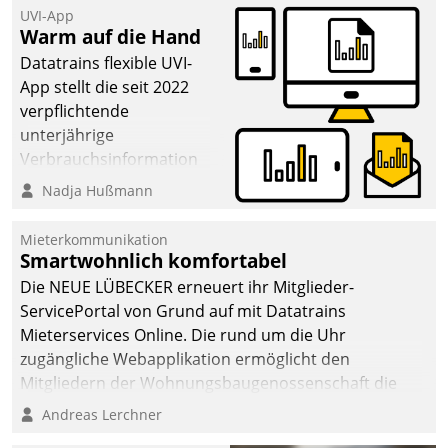
UVI-App
Warm auf die Hand
Datatrains flexible UVI-
App stellt die seit 2022
verpflichtende
unterjährige
Verbrauchsinformation
schnell, zuverlässig und
Nadja Hußmann
leicht bekömmlich bereit:
Die monatlichen
Mieterkommunikation
Mitteilungen zum
Smartwohnlich komfortabel
Heizungs- und
Die NEUE LÜBECKER erneuert ihr Mitglieder-
Wasserverbrauch gehen
ServicePortal von Grund auf mit Datatrains
automatisiert, vollständig
Mieterservices Online. Die rund um die Uhr
und auf Wunsch über
zugängliche Webapplikation ermöglicht den
mehrere zuvor
Mitgliedern der Wohnungs­bau­genossenschaft die
festgelegte
Kontaktaufnahme per Smartphone, Tablet oder PC.
Andreas Lerchner
Kommunikationswege bei
den Empfängern ein.