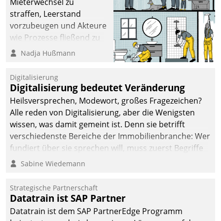
Mieterwechsel zu
straffen, Leerstand
vorzubeugen und Akteure
wie Prozesse fließend zu
vernetzen, nutzt die
Nadja Hußmann
Berliner Gewobag seit
Jahresbeginn eine
Digitalisierung
Überblick, Einsicht und
Digitalisierung bedeutet Veränderung
Eingriff bietende Lösung.
Heilsversprechen, Modewort, großes Fragezeichen?
Zur Entwicklung setzte
Alle reden von Digitalisierung, aber die Wenigsten
man auf
wissen, was damit gemeint ist. Denn sie betrifft
Cloudtechnologie,
verschiedenste Bereiche der Immobilienbranche: Wer
bewährte und Startup-
fundiert über sie sprechen will, muss zuerst Begriffe
Partner sowie erstmals
klären. Ein Aspekt ist die betriebliche Optimierung:
Sabine Wiedemann
agile Projektmethoden.
Moderne Softwarelösungen ermöglichen große
Einsparungen durch optimierte und automatisierte
Strategische Partnerschaft
Prozesse. Doch man darf nicht zu viel erwarten: Allein
Datatrain ist SAP Partner
mit der Einführung einer neuen Software ist es nicht
Datatrain ist dem SAP PartnerEdge Programm
getan. Die Digitalisierung erfordert von Unternehmen