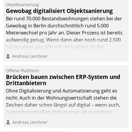
Unternehmen.
Objektsanierung
Gewobag digitalisiert Objektsanierung
Bei rund 70.000 Bestandswohnungen stehen bei der
Gewobag in Berlin durchschnittlich rund 5.000
Mieterwechsel pro Jahr an. Dieser Prozess ist bereits
aufwendig genug. Wenn dann aber noch rund 2.500
Sanierungen pro Jahr mit reinspielen, ist der
Betreuungs- und Organisationsaufwand immens. Im
Andreas Lerchner
Rahmen ihrer Digitalisierungsstrategie hat das
kommunale Wohnungsbauunternehmen daher
Offene Plattform
gemeinsam mit der Berliner Datatrain GmbH den
Brücken bauen zwischen ERP-System und
Drittanbietern
Teilprozess der Objektsanierung digitalisiert.
Ohne Digitalisierung und Automatisierung geht es
nicht: Auch in der Wohnungswirtschaft stehen die
Zeichen daher schon längst auf digital – wenn auch,
zugegebenermaßen, behutsamer als in anderen
Branchen.
Andreas Lerchner