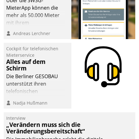
Über die SWSG-
MieterApp können die
mehr als 50.000 Mieter
mit ihrem
Wohnungsunternehmen
Andreas Lerchner
kommunizieren, auf dem
Laufenden bleiben, Daten
Cockpit für telefonischen
einsehen und ändern
Mieterservice
oder
Alles auf dem
Schirm
Schadensmeldungen
abgeben – rund um die
Die Berliner GESOBAU
Uhr.
unterstützt ihren
telefonischen
Mieterservice mit einem
Nadja Hußmann
digitalen Cockpit, das
situationsbezogen
Interview
passende Fragen und
„Verändern muss sich die
Schlagworte auswirft.
Veränderungsbereitschaft“
Eine intuitive