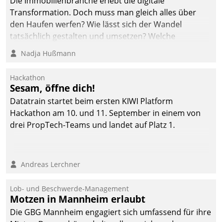
Die Immobilienbranche erlebt die digitale
Dialogführung ermöglicht
Transformation. Doch muss man gleich alles über
dem externen
den Haufen werfen? Wie lässt sich der Wandel
Serviceteam, Anrufe von
tatsächlich gestalten und umsetzen? Welche
Mietenden zügiger und
Argumente zählen wirklich?
Nadja Hußmann
effizienter zu bearbeiten.
Hackathon
Sesam, öffne dich!
Datatrain startet beim ersten KIWI Platform
Hackathon am 10. und 11. September in einem von
drei PropTech-Teams und landet auf Platz 1.
Andreas Lerchner
Lob- und Beschwerde-Management
Motzen in Mannheim erlaubt
Die GBG Mannheim engagiert sich umfassend für ihre