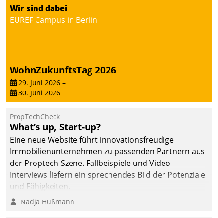
von AktivBo und
Wir sind dabei
Datatrain ermöglicht
EUREF Campus in Berlin
automatisiert ausgelöste,
zielgerichtete
Mieterbefragungen – eine
starke Grundlage für
WohnZukunftsTag 2026
intelligente,
datengestützte
29. Juni 2026
–
30. Juni 2026
Entscheidungen.
PropTechCheck
What’s up, Start-up?
Eine neue Website führt innovationsfreudige
Immobilienunternehmen zu passenden Partnern aus
der Proptech-Szene. Fallbeispiele und Video-
Interviews liefern ein sprechendes Bild der Potenziale
und Fähigkeiten.
Nadja Hußmann