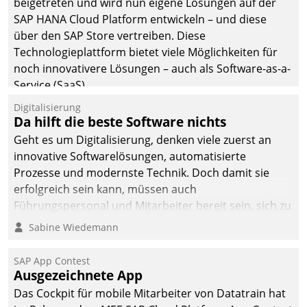
beigetreten und wird nun eigene Lösungen auf der
die Bereitschaft, sich zu überprüfen, zu hinterfragen
SAP HANA Cloud Platform entwickeln – und diese
und zu verändern.
über den SAP Store vertreiben. Diese
Technologieplattform bietet viele Möglichkeiten für
noch innovativere Lösungen – auch als Software-as-a-
Service (SaaS).
Digitalisierung
Da hilft die beste Software nichts
Geht es um Digitalisierung, denken viele zuerst an
innovative Softwarelösungen, automatisierte
Prozesse und modernste Technik. Doch damit sie
erfolgreich sein kann, müssen auch
Führungspersonal und Mitarbeiter bereit sein, sich zu
verändern und anzupassen, sonst werden sie an ihr
Sabine Wiedemann
scheitern.
SAP App Contest
Ausgezeichnete App
Das Cockpit für mobile Mitarbeiter von Datatrain hat