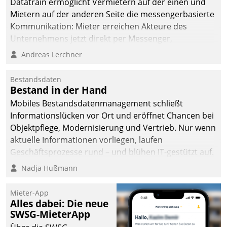
Datatrain ermöglicht Vermietern auf der einen und
Mietern auf der anderen Seite die messengerbasierte
Kommunikation: Mieter erreichen Akteure des
Unternehmens jetzt direkt per Messenger,
Mitarbeiter oder Dienstleister empfangen oder
Andreas Lerchner
versenden die Nachrichten via Cockpit.
Bestandsdaten
Bestand in der Hand
Mobiles Bestandsdatenmanagement schließt
Informationslücken vor Ort und eröffnet Chancen bei
Objektpflege, Modernisierung und Vertrieb. Nur wenn
aktuelle Informationen vorliegen, laufen
Geschäftsprozesse rund – und blühen IT-gestützt auf.
Nadja Hußmann
Mieter-App
Alles dabei: Die neue
SWSG-MieterApp