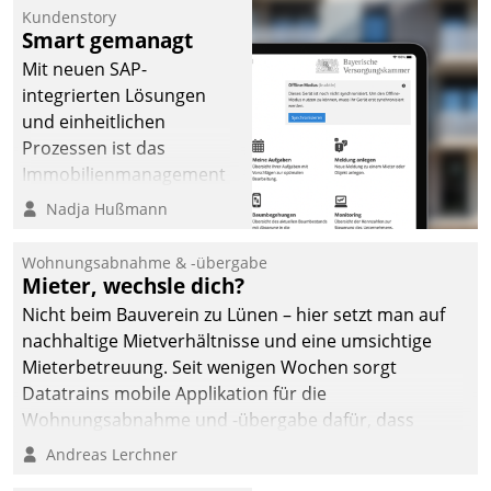
Kundenstory
Smart gemanagt
Mit neuen SAP-
integrierten Lösungen
und einheitlichen
Prozessen ist das
Immobilienmanagement
der Bayerischen
Nadja Hußmann
Versorgungskammer im
Ressort Kapitalanlage für
Wohnungsabnahme & -übergabe
künftige Aufgaben und
Mieter, wechsle dich?
Herausforderungen
Nicht beim Bauverein zu Lünen – hier setzt man auf
gerüstet.
nachhaltige Mietverhältnisse und eine umsichtige
Mieterbetreuung. Seit wenigen Wochen sorgt
Datatrains mobile Applikation für die
Wohnungsabnahme und -übergabe dafür, dass
Mieter wohlgeordnet kommen und, so es sein muss,
Andreas Lerchner
gehen können.