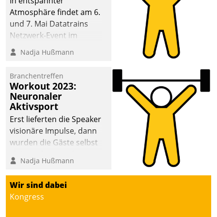
In entspannter
Atmosphäre findet am 6.
und 7. Mai Datatrains
Netzwerk-Event im
Kunden- und Partnerkreis
Nadja Hußmann
statt. Zentrale Frage: Wie
lassen sich
Branchentreffen
Mammutprojekte
Workout 2023:
meistern und Workloads
Neuronaler
Aktivsport
wuppen – bei zunehmend
anspruchsvollen
Erst lieferten die Speaker
Aufgaben und
visionäre Impulse, dann
abnehmendem
wurden die Gäste selbst
Nachwuchs?
aktiv und sammelten
Nadja Hußmann
methodisch
Vernetzungsideen fürs
Wir sind dabei
Quartier. Dazwischen
Kongress
zeigte Datatrain, was es
Neues zu bieten hat.