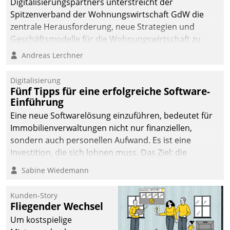
Digitalisierungspartners unterstreicht der
Spitzenverband der Wohnungswirtschaft GdW die
zentrale Herausforderung, neue Strategien und
Geschäftsmodelle für die Wohnungswirtschaft zu
entwickeln.
Andreas Lerchner
Digitalisierung
Fünf Tipps für eine erfolgreiche Software-
Einführung
Eine neue Softwarelösung einzuführen, bedeutet für
Immobilienverwaltungen nicht nur finanziellen,
sondern auch personellen Aufwand. Es ist eine
Investition, die sich lohnen muss. Das Ziel: die
nachhaltige Optimierung der Geschäftsabläufe. Damit
Sabine Wiedemann
dieses Ziel erreicht wird, sollten einige Grundregeln
befolgt werden.
Kunden-Story
Fliegender Wechsel
Um kostspielige