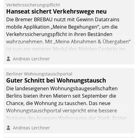
Verkehrssicherungspflicht
Hanseat sichert Verkehrswege neu
Die Bremer BREBAU nutzt mit Gewinn Datatrains
mobile Applikation „Meine Begehungen“, um die
Verkehrssicherungspflicht in ihren Beständen
wahrzunehmen. Mit „Meine Abnahmen & Übergaben“
ist nun ein weiteres Modul des Mobilen Cockpits im
Einsatz.
Andreas Lerchner
Berliner Wohnungstauschportal
Guter Schnitt bei Wohnungstausch
Die landeseigenen Wohnungsbaugesellschaften
Berlins bieten ihren Mietern seit September die
Chance, die Wohnung zu tauschen. Das neue
Wohnungstauschportal verspricht eine bessere
Nutzung des knappen Wohnraums der Stadt. Erster
Anwendungsfall für Datatrains Lösung API-Hub mit
Andreas Lerchner
Schnittstellen zu den ERP-Systemen der