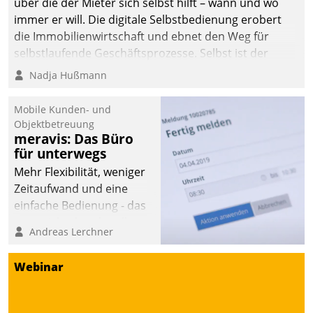
über die der Mieter sich selbst hilft – wann und wo
immer er will. Die digitale Selbstbedienung erobert
die Immobilienwirtschaft und ebnet den Weg für
selbstlaufende Geschäftsprozesse. Selbst ist der
Kunde und smart der Serviceanbieter.
Nadja Hußmann
Mobile Kunden- und
Objektbetreuung
meravis: Das Büro
für unterwegs
Mehr Flexibilität, weniger
Zeitaufwand und eine
einfache Bedienung - das
verspricht das aktuelle
Andreas Lerchner
Cockpit für mobile
Mitarbeiter von
Webinar
Datatrain. Die meravis
Wohnungsbau- und
Immobilien GmbH hat