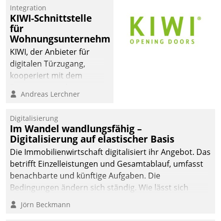
Integration
KIWI-Schnittstelle
für
Wohnungsunternehmen
KIWI, der Anbieter für
digitalen Türzugang,
kooperiert mit dem
Beratungs- und
Andreas Lerchner
Softwareentwicklungshaus
Datatrain.
Digitalisierung
Im Wandel wandlungsfähig –
Digitalisierung auf elastischer Basis
Die Immobilienwirtschaft digitalisiert ihr Angebot. Das
betrifft Einzelleistungen und Gesamtablauf, umfasst
benachbarte und künftige Aufgaben. Die
Bedingungen ändern sich ständig. Wie lässt sich
technisch die Kontrolle wahren und zugleich Freiraum
Jörn Beckmann
fürs Wachsen öffnen?