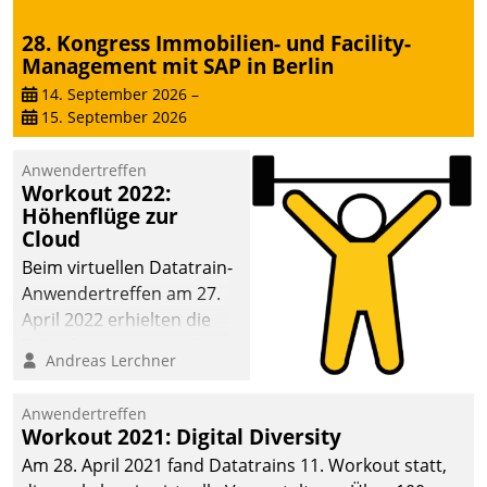
28. Kongress Immobilien- und Facility-
Management mit SAP in Berlin
14. September 2026
–
15. September 2026
Anwendertreffen
Workout 2022:
Höhenflüge zur
Cloud
Beim virtuellen Datatrain-
Anwendertreffen am 27.
April 2022 erhielten die
Teilnehmerinnen und
Andreas Lerchner
Teilnehmer kurzweilige
Einblicke in innovative
Anwendertreffen
Cloud-Strategien und -
Workout 2021: Digital Diversity
Lösungen mit hohem
Am 28. April 2021 fand Datatrains 11. Workout statt,
Zukunftspotenzial.