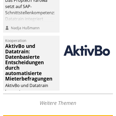
Das Proptech Yarowa
setzt auf SAP-
Schnittstellenkompetenz:
Datatrain integriert
Yarowas Portal zur
Nadja Hußmann
Vergabe und Verwaltung
von Aufträgen der
Kooperation
operativen
AktivBo und
Instandhaltung in die
Datatrain:
Datenbasierte
SAP-Systemlandschaft
Entscheidungen
deutscher
durch
Wohnungsunternehmen
automatisierte
– und beschleunigt damit
Mieterbefragungen
den Weg vom
AktivBo und Datatrain
Mieteranliegen zum
kooperieren –
Dienstleisterauftrag.
Immobilienunternehmen
Weitere Themen
profitieren: Die nahtlose
Integration der Lösungen