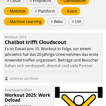
#
Cloud
#
Proptechs
×
Dienstleister
×
Mobilität
#
Plattform
×
Event
×
Machine Learning
#
Beko
#
UVI
Workout 2019
Chatbot trifft Cloudscout
Es ist Datatrains 10. Workout in Folge, vor einem
Jahrzehnt hat das 20-jährige Unternehmen das erste
Anwendertreffen organisiert. Beiträge und Besucher
haben sich verdoppelt, diesmal sind viele Partner
dabei – klares Zeichen für die strategische
Fokussierung auf den Kunden.
Andreas Lerchner
Anwendertreffen
Workout 2025: Work
Deload