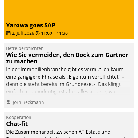
sich dabei für den Betrieb
der Lösung über die SAP
Cloud Platform
Yarowa goes SAP
entschieden - als erstes
2. Juli 2026
11:00
–
11:30
Unternehmen am
Wohnungsmarkt.
Betreiberpflichten
Wie Sie vermeiden, den Bock zum Gärtner
zu machen
In der Immobilienbranche gibt es vermutlich kaum
eine gängigere Phrase als „Eigentum verpflichtet“ –
denn die steht bereits im Grundgesetz. Das klingt
einfach und eindeutig, ist aber alles andere, wie
Branchenbeschäftigte wissen. Denn mit der
Jörn Beckmann
Verantwortung folgen Verpflichtungen.
Kooperation
Chat-fit
Die Zusammenarbeit zwischen AT Estate und