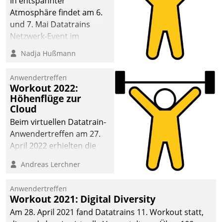
In entspannter
Atmosphäre findet am 6.
und 7. Mai Datatrains
Netzwerk-Event im
Kunden- und Partnerkreis
Nadja Hußmann
statt. Zentrale Frage: Wie
lassen sich
Anwendertreffen
Mammutprojekte
Workout 2022:
meistern und Workloads
Höhenflüge zur
Cloud
wuppen – bei zunehmend
anspruchsvollen
Beim virtuellen Datatrain-
Aufgaben und
Anwendertreffen am 27.
abnehmendem
April 2022 erhielten die
Nachwuchs?
Teilnehmerinnen und
Andreas Lerchner
Teilnehmer kurzweilige
Einblicke in innovative
Anwendertreffen
Cloud-Strategien und -
Workout 2021: Digital Diversity
Lösungen mit hohem
Am 28. April 2021 fand Datatrains 11. Workout statt,
Zukunftspotenzial.