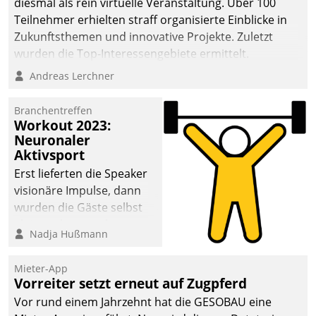
diesmal als rein virtuelle Veranstaltung. Über 100
Teilnehmer erhielten straff organisierte Einblicke in
Zukunftsthemen und innovative Projekte. Zuletzt
wurden die Top-Interessengebiete ermittelt.
Andreas Lerchner
Branchentreffen
Workout 2023:
Neuronaler
Aktivsport
Erst lieferten die Speaker
visionäre Impulse, dann
wurden die Gäste selbst
aktiv und sammelten
Nadja Hußmann
methodisch
Vernetzungsideen fürs
Mieter-App
Quartier. Dazwischen
Vorreiter setzt erneut auf Zugpferd
zeigte Datatrain, was es
Vor rund einem Jahrzehnt hat die GESOBAU eine
Neues zu bieten hat.