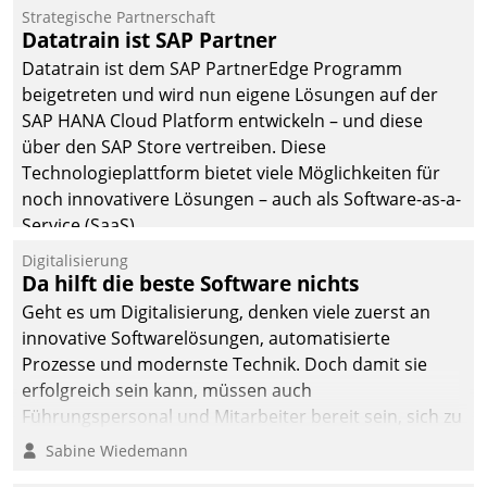
Einsparungen durch optimierte und automatisierte
Strategische Partnerschaft
Prozesse. Doch man darf nicht zu viel erwarten: Allein
Datatrain ist SAP Partner
mit der Einführung einer neuen Software ist es nicht
Datatrain ist dem SAP PartnerEdge Programm
getan. Die Digitalisierung erfordert von Unternehmen
beigetreten und wird nun eigene Lösungen auf der
die Bereitschaft, sich zu überprüfen, zu hinterfragen
SAP HANA Cloud Platform entwickeln – und diese
und zu verändern.
über den SAP Store vertreiben. Diese
Technologieplattform bietet viele Möglichkeiten für
noch innovativere Lösungen – auch als Software-as-a-
Service (SaaS).
Digitalisierung
Da hilft die beste Software nichts
Geht es um Digitalisierung, denken viele zuerst an
innovative Softwarelösungen, automatisierte
Prozesse und modernste Technik. Doch damit sie
erfolgreich sein kann, müssen auch
Führungspersonal und Mitarbeiter bereit sein, sich zu
verändern und anzupassen, sonst werden sie an ihr
Sabine Wiedemann
scheitern.