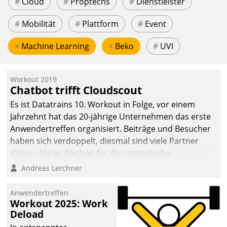
#
Cloud
#
Proptechs
#
Dienstleister
#
Mobilität
#
Plattform
#
Event
×
Machine Learning
×
Beko
#
UVI
Workout 2019
Chatbot trifft Cloudscout
Es ist Datatrains 10. Workout in Folge, vor einem
Jahrzehnt hat das 20-jährige Unternehmen das erste
Anwendertreffen organisiert. Beiträge und Besucher
haben sich verdoppelt, diesmal sind viele Partner
dabei – klares Zeichen für die strategische
Fokussierung auf den Kunden.
Andreas Lerchner
Anwendertreffen
Workout 2025: Work
Deload