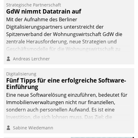
kommunale Wohnungsbauunternehmen daher
Strategische Partnerschaft
gemeinsam mit der Berliner Datatrain GmbH den
GdW nimmt Datatrain auf
Teilprozess der Objektsanierung digitalisiert.
Mit der Aufnahme des Berliner
Digitalisierungspartners unterstreicht der
Spitzenverband der Wohnungswirtschaft GdW die
zentrale Herausforderung, neue Strategien und
Geschäftsmodelle für die Wohnungswirtschaft zu
entwickeln.
Andreas Lerchner
Digitalisierung
Fünf Tipps für eine erfolgreiche Software-
Einführung
Eine neue Softwarelösung einzuführen, bedeutet für
Immobilienverwaltungen nicht nur finanziellen,
sondern auch personellen Aufwand. Es ist eine
Investition, die sich lohnen muss. Das Ziel: die
nachhaltige Optimierung der Geschäftsabläufe. Damit
Sabine Wiedemann
dieses Ziel erreicht wird, sollten einige Grundregeln