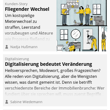
befolgt werden.
Kunden-Story
Fliegender Wechsel
Um kostspielige
Mieterwechsel zu
straffen, Leerstand
vorzubeugen und Akteure
wie Prozesse fließend zu
vernetzen, nutzt die
Nadja Hußmann
Berliner Gewobag seit
Jahresbeginn eine
Digitalisierung
Überblick, Einsicht und
Digitalisierung bedeutet Veränderung
Eingriff bietende Lösung.
Heilsversprechen, Modewort, großes Fragezeichen?
Zur Entwicklung setzte
Alle reden von Digitalisierung, aber die Wenigsten
man auf
wissen, was damit gemeint ist. Denn sie betrifft
Cloudtechnologie,
verschiedenste Bereiche der Immobilienbranche: Wer
bewährte und Startup-
fundiert über sie sprechen will, muss zuerst Begriffe
Partner sowie erstmals
klären. Ein Aspekt ist die betriebliche Optimierung:
Sabine Wiedemann
agile Projektmethoden.
Moderne Softwarelösungen ermöglichen große