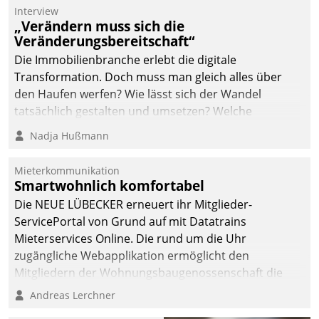
Die monatlichen
Interview
Mitteilungen zum
„Verändern muss sich die
Veränderungsbereitschaft“
Heizungs- und
Wasserverbrauch gehen
Die Immobilienbranche erlebt die digitale
automatisiert, vollständig
Transformation. Doch muss man gleich alles über
und auf Wunsch über
den Haufen werfen? Wie lässt sich der Wandel
mehrere zuvor
tatsächlich gestalten und umsetzen? Welche
festgelegte
Argumente zählen wirklich?
Nadja Hußmann
Kommunikationswege bei
den Empfängern ein.
Mieterkommunikation
Smartwohnlich komfortabel
Die NEUE LÜBECKER erneuert ihr Mitglieder-
ServicePortal von Grund auf mit Datatrains
Mieterservices Online. Die rund um die Uhr
zugängliche Webapplikation ermöglicht den
Mitgliedern der Wohnungs­bau­genossenschaft die
Kontaktaufnahme per Smartphone, Tablet oder PC.
Andreas Lerchner