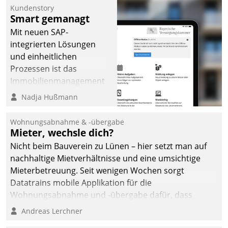
Kundenstory
Smart gemanagt
Mit neuen SAP-
integrierten Lösungen
und einheitlichen
Prozessen ist das
Immobilienmanagement
der Bayerischen
Nadja Hußmann
Versorgungskammer im
Ressort Kapitalanlage für
Wohnungsabnahme & -übergabe
künftige Aufgaben und
Mieter, wechsle dich?
Herausforderungen
Nicht beim Bauverein zu Lünen – hier setzt man auf
gerüstet.
nachhaltige Mietverhältnisse und eine umsichtige
Mieterbetreuung. Seit wenigen Wochen sorgt
Datatrains mobile Applikation für die
Wohnungsabnahme und -übergabe dafür, dass
Mieter wohlgeordnet kommen und, so es sein muss,
Andreas Lerchner
gehen können.