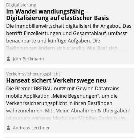
Datatrain.
Digitalisierung
Im Wandel wandlungsfähig –
Digitalisierung auf elastischer Basis
Die Immobilienwirtschaft digitalisiert ihr Angebot. Das
betrifft Einzelleistungen und Gesamtablauf, umfasst
benachbarte und künftige Aufgaben. Die
Bedingungen ändern sich ständig. Wie lässt sich
technisch die Kontrolle wahren und zugleich Freiraum
Jörn Beckmann
fürs Wachsen öffnen?
Verkehrssicherungspflicht
Hanseat sichert Verkehrswege neu
Die Bremer BREBAU nutzt mit Gewinn Datatrains
mobile Applikation „Meine Begehungen“, um die
Verkehrssicherungspflicht in ihren Beständen
wahrzunehmen. Mit „Meine Abnahmen & Übergaben“
ist nun ein weiteres Modul des Mobilen Cockpits im
Einsatz.
Andreas Lerchner