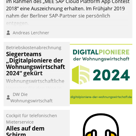
im Rahmen des „MEE SAP Cloud Platform App Contest
2018“ eine Auszeichnung erhalten. Im Frühjahr 2019
nahm der Berliner SAP-Partner sie persönlich
entgegen.
Andreas Lerchner
Betriebskostenabrechnung
Siegerteams
„Digitalpioniere der
Wohnungswirtschaft
2024“ gekürt
Wohnungswirtschaftliche
Vorreiter für den Weg in
DW Die
eine digitale Zukunft zu
Wohnungswirtschaft
finden, ist das Ziel des
Awards „Digitalpioniere
Cockpit für telefonischen
der
Mieterservice
Wohnungswirtschaft“.
Alles auf dem
Bewerben können sich
Schirm