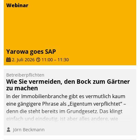
von AktivBo und
Webinar
Datatrain ermöglicht
automatisiert ausgelöste,
zielgerichtete
Mieterbefragungen – eine
starke Grundlage für
intelligente,
Yarowa goes SAP
datengestützte
2. Juli 2026
11:00
–
11:30
Entscheidungen.
Betreiberpflichten
Wie Sie vermeiden, den Bock zum Gärtner
zu machen
In der Immobilienbranche gibt es vermutlich kaum
eine gängigere Phrase als „Eigentum verpflichtet“ –
denn die steht bereits im Grundgesetz. Das klingt
einfach und eindeutig, ist aber alles andere, wie
Branchenbeschäftigte wissen. Denn mit der
Jörn Beckmann
Verantwortung folgen Verpflichtungen.