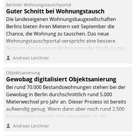
Berliner Wohnungstauschportal
Guter Schnitt bei Wohnungstausch
Die landeseigenen Wohnungsbaugesellschaften
Berlins bieten ihren Mietern seit September die
Chance, die Wohnung zu tauschen. Das neue
Wohnungstauschportal verspricht eine bessere
Nutzung des knappen Wohnraums der Stadt. Erster
Anwendungsfall für Datatrains Lösung API-Hub mit
Andreas Lerchner
Schnittstellen zu den ERP-Systemen der
Unternehmen.
Objektsanierung
Gewobag digitalisiert Objektsanierung
Bei rund 70.000 Bestandswohnungen stehen bei der
Gewobag in Berlin durchschnittlich rund 5.000
Mieterwechsel pro Jahr an. Dieser Prozess ist bereits
aufwendig genug. Wenn dann aber noch rund 2.500
Sanierungen pro Jahr mit reinspielen, ist der
Betreuungs- und Organisationsaufwand immens. Im
Andreas Lerchner
Rahmen ihrer Digitalisierungsstrategie hat das