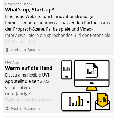
PropTechCheck
What’s up, Start-up?
Eine neue Website führt innovationsfreudige
Immobilienunternehmen zu passenden Partnern aus
der Proptech-Szene. Fallbeispiele und Video-
Interviews liefern ein sprechendes Bild der Potenziale
und Fähigkeiten.
Nadja Hußmann
UVI-App
Warm auf die Hand
Datatrains flexible UVI-
App stellt die seit 2022
verpflichtende
unterjährige
Verbrauchsinformation
schnell, zuverlässig und
Nadja Hußmann
leicht bekömmlich bereit: