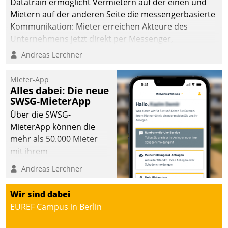
Datatrain ermöglicht Vermietern auf der einen und
Mietern auf der anderen Seite die messengerbasierte
Kommunikation: Mieter erreichen Akteure des
Unternehmens jetzt direkt per Messenger,
Mitarbeiter oder Dienstleister empfangen oder
Andreas Lerchner
versenden die Nachrichten via Cockpit.
Mieter-App
Alles dabei: Die neue
SWSG-MieterApp
Über die SWSG-
MieterApp können die
mehr als 50.000 Mieter
mit ihrem
Wohnungsunternehmen
Andreas Lerchner
kommunizieren, auf dem
Laufenden bleiben, Daten
Wir sind dabei
einsehen und ändern
EUREF Campus in Berlin
oder
Schadensmeldungen