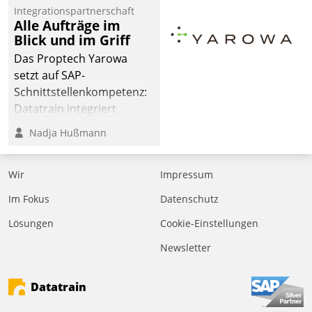
Integrationspartnerschaft
Alle Aufträge im
Blick und im Griff
Das Proptech Yarowa
setzt auf SAP-
Schnittstellenkompetenz:
Datatrain integriert
Yarowas Portal zur
Nadja Hußmann
Vergabe und Verwaltung
von Aufträgen der
Wir
Impressum
operativen
Instandhaltung in die
Im Fokus
Datenschutz
SAP-Systemlandschaft
Lösungen
Cookie-Einstellungen
deutscher
Wohnungsunternehmen
Newsletter
– und beschleunigt damit
den Weg vom
Datatrain
Mieteranliegen zum
Dienstleisterauftrag.