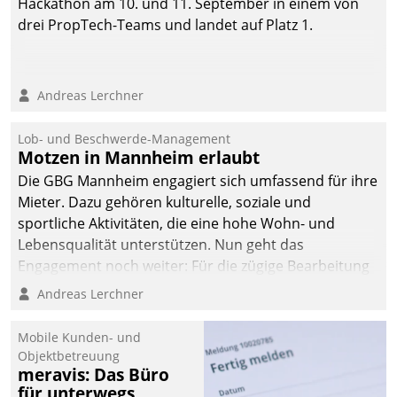
Hackathon am 10. und 11. September in einem von
drei PropTech-Teams und landet auf Platz 1.
Andreas Lerchner
Lob- und Beschwerde-Management
Motzen in Mannheim erlaubt
Die GBG Mannheim engagiert sich umfassend für ihre
Mieter. Dazu gehören kulturelle, soziale und
sportliche Aktivitäten, die eine hohe Wohn- und
Lebensqualität unterstützen. Nun geht das
Engagement noch weiter: Für die zügige Bearbeitung
von Beschwerden – oder Lob – richtet das
Andreas Lerchner
Unternehmen mit Datatrains Applikation fürs Lob-
und Beschwerde-Management einen eigenen Kanal
Mobile Kunden- und
ein.
Objektbetreuung
meravis: Das Büro
für unterwegs