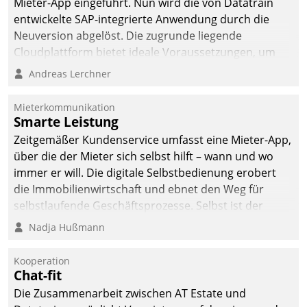
Mieter-App eingeführt. Nun wird die von Datatrain
entwickelte SAP-integrierte Anwendung durch die
Neuversion abgelöst. Die zugrunde liegende
Cloudplattform bietet ideale Voraussetzungen, um
die Funktionalität der App zu erweitern und weitere
Andreas Lerchner
innovative Apps, auch von Drittanbietern, in SAP zu
integrieren.
Mieterkommunikation
Smarte Leistung
Zeitgemäßer Kundenservice umfasst eine Mieter-App,
über die der Mieter sich selbst hilft – wann und wo
immer er will. Die digitale Selbstbedienung erobert
die Immobilienwirtschaft und ebnet den Weg für
selbstlaufende Geschäftsprozesse. Selbst ist der
Kunde und smart der Serviceanbieter.
Nadja Hußmann
Kooperation
Chat-fit
Die Zusammenarbeit zwischen AT Estate und