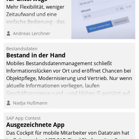
Mehr Flexibilität, weniger
Zeitaufwand und eine
einfache Bedienung - das
verspricht das aktuelle
Andreas Lerchner
Cockpit für mobile
Mitarbeiter von
Bestandsdaten
Datatrain. Die meravis
Bestand in der Hand
Wohnungsbau- und
Mobiles Bestandsdatenmanagement schließt
Immobilien GmbH hat
Informationslücken vor Ort und eröffnet Chancen bei
sich dabei für den Betrieb
Objektpflege, Modernisierung und Vertrieb. Nur wenn
der Lösung über die SAP
aktuelle Informationen vorliegen, laufen
Cloud Platform
Geschäftsprozesse rund – und blühen IT-gestützt auf.
entschieden - als erstes
Nadja Hußmann
Unternehmen am
Wohnungsmarkt.
SAP App Contest
Ausgezeichnete App
Das Cockpit für mobile Mitarbeiter von Datatrain hat