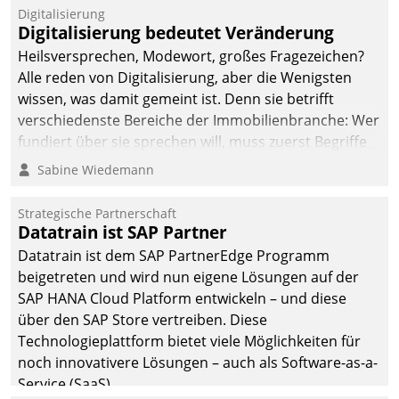
befolgt werden.
Digitalisierung
Digitalisierung bedeutet Veränderung
Heilsversprechen, Modewort, großes Fragezeichen?
Alle reden von Digitalisierung, aber die Wenigsten
wissen, was damit gemeint ist. Denn sie betrifft
verschiedenste Bereiche der Immobilienbranche: Wer
fundiert über sie sprechen will, muss zuerst Begriffe
klären. Ein Aspekt ist die betriebliche Optimierung:
Sabine Wiedemann
Moderne Softwarelösungen ermöglichen große
Einsparungen durch optimierte und automatisierte
Strategische Partnerschaft
Prozesse. Doch man darf nicht zu viel erwarten: Allein
Datatrain ist SAP Partner
mit der Einführung einer neuen Software ist es nicht
Datatrain ist dem SAP PartnerEdge Programm
getan. Die Digitalisierung erfordert von Unternehmen
beigetreten und wird nun eigene Lösungen auf der
die Bereitschaft, sich zu überprüfen, zu hinterfragen
SAP HANA Cloud Platform entwickeln – und diese
und zu verändern.
über den SAP Store vertreiben. Diese
Technologieplattform bietet viele Möglichkeiten für
noch innovativere Lösungen – auch als Software-as-a-
Service (SaaS).