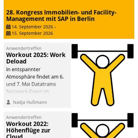
28. Kongress Immobilien- und Facility-
Management mit SAP in Berlin
14. September 2026
–
15. September 2026
Anwendertreffen
Workout 2025: Work
Deload
In entspannter
Atmosphäre findet am 6.
und 7. Mai Datatrains
Netzwerk-Event im
Kunden- und Partnerkreis
Nadja Hußmann
statt. Zentrale Frage: Wie
lassen sich
Anwendertreffen
Mammutprojekte
Workout 2022:
meistern und Workloads
Höhenflüge zur
Cloud
wuppen – bei zunehmend