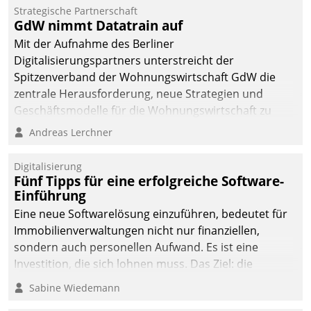
kommunale Wohnungsbauunternehmen daher
Strategische Partnerschaft
gemeinsam mit der Berliner Datatrain GmbH den
GdW nimmt Datatrain auf
Teilprozess der Objektsanierung digitalisiert.
Mit der Aufnahme des Berliner
Digitalisierungspartners unterstreicht der
Spitzenverband der Wohnungswirtschaft GdW die
zentrale Herausforderung, neue Strategien und
Geschäftsmodelle für die Wohnungswirtschaft zu
entwickeln.
Andreas Lerchner
Digitalisierung
Fünf Tipps für eine erfolgreiche Software-
Einführung
Eine neue Softwarelösung einzuführen, bedeutet für
Immobilienverwaltungen nicht nur finanziellen,
sondern auch personellen Aufwand. Es ist eine
Investition, die sich lohnen muss. Das Ziel: die
nachhaltige Optimierung der Geschäftsabläufe. Damit
Sabine Wiedemann
dieses Ziel erreicht wird, sollten einige Grundregeln