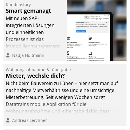
Kundenstory
Smart gemanagt
Mit neuen SAP-
integrierten Lösungen
und einheitlichen
Prozessen ist das
Immobilienmanagement
der Bayerischen
Nadja Hußmann
Versorgungskammer im
Ressort Kapitalanlage für
Wohnungsabnahme & -übergabe
künftige Aufgaben und
Mieter, wechsle dich?
Herausforderungen
Nicht beim Bauverein zu Lünen – hier setzt man auf
gerüstet.
nachhaltige Mietverhältnisse und eine umsichtige
Mieterbetreuung. Seit wenigen Wochen sorgt
Datatrains mobile Applikation für die
Wohnungsabnahme und -übergabe dafür, dass
Mieter wohlgeordnet kommen und, so es sein muss,
Andreas Lerchner
gehen können.