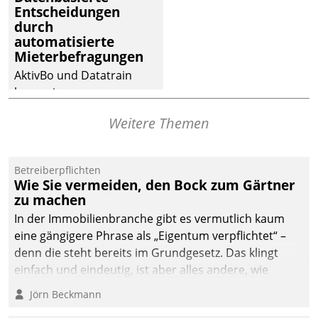
Entscheidungen
deutscher
durch
Wohnungsunternehmen
automatisierte
– und beschleunigt damit
Mieterbefragungen
den Weg vom
AktivBo und Datatrain
Mieteranliegen zum
kooperieren –
Dienstleisterauftrag.
Immobilienunternehmen
Weitere Themen
profitieren: Die nahtlose
Integration der Lösungen
von AktivBo und
Betreiberpflichten
Datatrain ermöglicht
Wie Sie vermeiden, den Bock zum Gärtner
automatisiert ausgelöste,
zu machen
zielgerichtete
In der Immobilienbranche gibt es vermutlich kaum
Mieterbefragungen – eine
eine gängigere Phrase als „Eigentum verpflichtet“ –
starke Grundlage für
denn die steht bereits im Grundgesetz. Das klingt
intelligente,
einfach und eindeutig, ist aber alles andere, wie
datengestützte
Branchenbeschäftigte wissen. Denn mit der
Jörn Beckmann
Entscheidungen.
Verantwortung folgen Verpflichtungen.