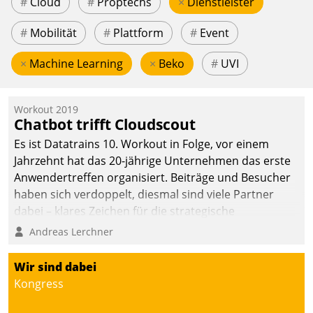
#
Cloud
#
Proptechs
×
Dienstleister
#
Mobilität
#
Plattform
#
Event
×
Machine Learning
×
Beko
#
UVI
Workout 2019
Chatbot trifft Cloudscout
Es ist Datatrains 10. Workout in Folge, vor einem
Jahrzehnt hat das 20-jährige Unternehmen das erste
Anwendertreffen organisiert. Beiträge und Besucher
haben sich verdoppelt, diesmal sind viele Partner
dabei – klares Zeichen für die strategische
Fokussierung auf den Kunden.
Andreas Lerchner
Wir sind dabei
Kongress