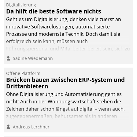
Digitalisierung
Da hilft die beste Software nichts
Geht es um Digitalisierung, denken viele zuerst an
innovative Softwarelösungen, automatisierte
Prozesse und modernste Technik. Doch damit sie
erfolgreich sein kann, müssen auch
Führungspersonal und Mitarbeiter bereit sein, sich zu
verändern und anzupassen, sonst werden sie an ihr
Sabine Wiedemann
scheitern.
Offene Plattform
Brücken bauen zwischen ERP-System und
Drittanbietern
Ohne Digitalisierung und Automatisierung geht es
nicht: Auch in der Wohnungswirtschaft stehen die
Zeichen daher schon längst auf digital – wenn auch,
zugegebenermaßen, behutsamer als in anderen
Branchen.
Andreas Lerchner