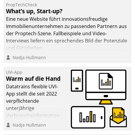
PropTechCheck
What’s up, Start-up?
Eine neue Website führt innovationsfreudige
Immobilienunternehmen zu passenden Partnern aus
der Proptech-Szene. Fallbeispiele und Video-
Interviews liefern ein sprechendes Bild der Potenziale
und Fähigkeiten.
Nadja Hußmann
UVI-App
Warm auf die Hand
Datatrains flexible UVI-
App stellt die seit 2022
verpflichtende
unterjährige
Verbrauchsinformation
schnell, zuverlässig und
Nadja Hußmann
leicht bekömmlich bereit: