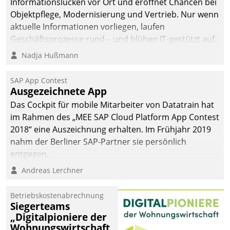
Informationslücken vor Ort und eröffnet Chancen bei
man auf
Objektpflege, Modernisierung und Vertrieb. Nur wenn
Cloudtechnologie,
aktuelle Informationen vorliegen, laufen
bewährte und Startup-
Geschäftsprozesse rund – und blühen IT-gestützt auf.
Partner sowie erstmals
Nadja Hußmann
agile Projektmethoden.
SAP App Contest
Ausgezeichnete App
Das Cockpit für mobile Mitarbeiter von Datatrain hat
im Rahmen des „MEE SAP Cloud Platform App Contest
2018“ eine Auszeichnung erhalten. Im Frühjahr 2019
nahm der Berliner SAP-Partner sie persönlich
entgegen.
Andreas Lerchner
Betriebskostenabrechnung
Siegerteams
„Digitalpioniere der
Wohnungswirtschaft