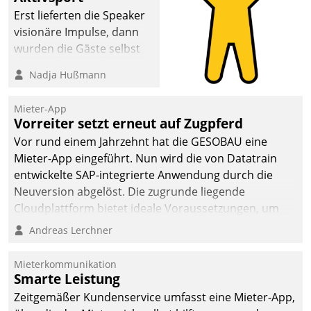
Erst lieferten die Speaker
visionäre Impulse, dann
wurden die Gäste selbst
aktiv und sammelten
Nadja Hußmann
methodisch
Vernetzungsideen fürs
Mieter-App
Quartier. Dazwischen
Vorreiter setzt erneut auf Zugpferd
zeigte Datatrain, was es
Vor rund einem Jahrzehnt hat die GESOBAU eine
Neues zu bieten hat.
Mieter-App eingeführt. Nun wird die von Datatrain
entwickelte SAP-integrierte Anwendung durch die
Neuversion abgelöst. Die zugrunde liegende
Cloudplattform bietet ideale Voraussetzungen, um
die Funktionalität der App zu erweitern und weitere
Andreas Lerchner
innovative Apps, auch von Drittanbietern, in SAP zu
integrieren.
Mieterkommunikation
Smarte Leistung
Zeitgemäßer Kundenservice umfasst eine Mieter-App,