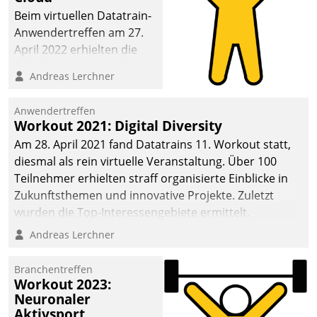
anspruchsvollen
Beim virtuellen Datatrain-
Aufgaben und
Anwendertreffen am 27.
abnehmendem
April 2022 erhielten die
Nachwuchs?
Teilnehmerinnen und
Andreas Lerchner
Teilnehmer kurzweilige
Einblicke in innovative
Anwendertreffen
Cloud-Strategien und -
Workout 2021: Digital Diversity
Lösungen mit hohem
Am 28. April 2021 fand Datatrains 11. Workout statt,
Zukunftspotenzial.
diesmal als rein virtuelle Veranstaltung. Über 100
Teilnehmer erhielten straff organisierte Einblicke in
Zukunftsthemen und innovative Projekte. Zuletzt
wurden die Top-Interessengebiete ermittelt.
Andreas Lerchner
Branchentreffen
Workout 2023:
Neuronaler
Aktivsport