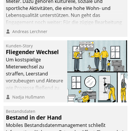
Mieter. Dazu gehören kulturelle, soziale und
sportliche Aktivitäten, die eine hohe Wohn- und
Lebensqualität unterstützen. Nun geht das
Engagement noch weiter: Für die zügige Bearbeitung
von Beschwerden – oder Lob – richtet das
Andreas Lerchner
Unternehmen mit Datatrains Applikation fürs Lob-
und Beschwerde-Management einen eigenen Kanal
Kunden-Story
ein.
Fliegender Wechsel
Um kostspielige
Mieterwechsel zu
straffen, Leerstand
vorzubeugen und Akteure
wie Prozesse fließend zu
vernetzen, nutzt die
Nadja Hußmann
Berliner Gewobag seit
Jahresbeginn eine
Bestandsdaten
Überblick, Einsicht und
Bestand in der Hand
Eingriff bietende Lösung.
Mobiles Bestandsdatenmanagement schließt
Zur Entwicklung setzte