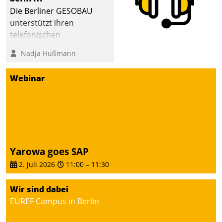
abgeben – rund um die
Die Berliner GESOBAU
Uhr.
unterstützt ihren
telefonischen
Mieterservice mit einem
Nadja Hußmann
digitalen Cockpit, das
situationsbezogen
Webinar
passende Fragen und
Schlagworte auswirft.
Eine intuitive
Dialogführung ermöglicht
dem externen
Serviceteam, Anrufe von
Yarowa goes SAP
Mietenden zügiger und
2. Juli 2026
11:00
–
11:30
effizienter zu bearbeiten.
Wir sind dabei
EUREF Campus in Berlin