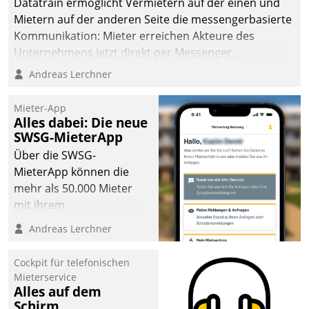
Datatrain ermöglicht Vermietern auf der einen und
sich dabei für den Betrieb
Mietern auf der anderen Seite die messengerbasierte
der Lösung über die SAP
Kommunikation: Mieter erreichen Akteure des
Cloud Platform
Unternehmens jetzt direkt per Messenger,
entschieden - als erstes
Mitarbeiter oder Dienstleister empfangen oder
Andreas Lerchner
Unternehmen am
versenden die Nachrichten via Cockpit.
Wohnungsmarkt.
Mieter-App
Alles dabei: Die neue
SWSG-MieterApp
Über die SWSG-
MieterApp können die
mehr als 50.000 Mieter
mit ihrem
Wohnungsunternehmen
Andreas Lerchner
kommunizieren, auf dem
Laufenden bleiben, Daten
Cockpit für telefonischen
einsehen und ändern
Mieterservice
oder
Alles auf dem
Schirm
Schadensmeldungen