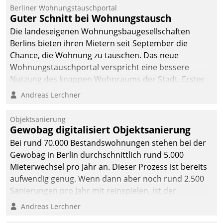
Berliner Wohnungstauschportal
Guter Schnitt bei Wohnungstausch
Die landeseigenen Wohnungsbaugesellschaften
Berlins bieten ihren Mietern seit September die
Chance, die Wohnung zu tauschen. Das neue
Wohnungstauschportal verspricht eine bessere
Nutzung des knappen Wohnraums der Stadt. Erster
Anwendungsfall für Datatrains Lösung API-Hub mit
Andreas Lerchner
Schnittstellen zu den ERP-Systemen der
Unternehmen.
Objektsanierung
Gewobag digitalisiert Objektsanierung
Bei rund 70.000 Bestandswohnungen stehen bei der
Gewobag in Berlin durchschnittlich rund 5.000
Mieterwechsel pro Jahr an. Dieser Prozess ist bereits
aufwendig genug. Wenn dann aber noch rund 2.500
Sanierungen pro Jahr mit reinspielen, ist der
Betreuungs- und Organisationsaufwand immens. Im
Andreas Lerchner
Rahmen ihrer Digitalisierungsstrategie hat das