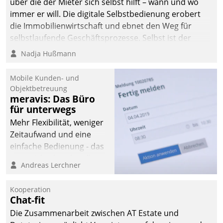
über die der Mieter sich selbst hilft – wann und wo
immer er will. Die digitale Selbstbedienung erobert
die Immobilienwirtschaft und ebnet den Weg für
selbstlaufende Geschäftsprozesse. Selbst ist der
Kunde und smart der Serviceanbieter.
Nadja Hußmann
Mobile Kunden- und
Objektbetreuung
meravis: Das Büro
für unterwegs
Mehr Flexibilität, weniger
Zeitaufwand und eine
einfache Bedienung - das
verspricht das aktuelle
Andreas Lerchner
Cockpit für mobile
Mitarbeiter von
Kooperation
Datatrain. Die meravis
Chat-fit
Wohnungsbau- und
Die Zusammenarbeit zwischen AT Estate und
Immobilien GmbH hat