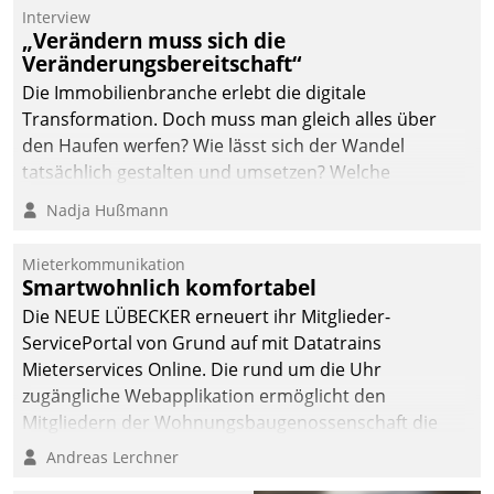
Die monatlichen
Interview
Mitteilungen zum
„Verändern muss sich die
Veränderungsbereitschaft“
Heizungs- und
Wasserverbrauch gehen
Die Immobilienbranche erlebt die digitale
automatisiert, vollständig
Transformation. Doch muss man gleich alles über
und auf Wunsch über
den Haufen werfen? Wie lässt sich der Wandel
mehrere zuvor
tatsächlich gestalten und umsetzen? Welche
festgelegte
Argumente zählen wirklich?
Nadja Hußmann
Kommunikationswege bei
den Empfängern ein.
Mieterkommunikation
Smartwohnlich komfortabel
Die NEUE LÜBECKER erneuert ihr Mitglieder-
ServicePortal von Grund auf mit Datatrains
Mieterservices Online. Die rund um die Uhr
zugängliche Webapplikation ermöglicht den
Mitgliedern der Wohnungs­bau­genossenschaft die
Kontaktaufnahme per Smartphone, Tablet oder PC.
Andreas Lerchner