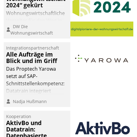
2024“ gekürt
Wohnungswirtschaftliche
Vorreiter für den Weg in
DW Die
eine digitale Zukunft zu
Wohnungswirtschaft
finden, ist das Ziel des
Awards „Digitalpioniere
Integrationspartnerschaft
der
Alle Aufträge im
Wohnungswirtschaft“.
Blick und im Griff
Bewerben können sich
Das Proptech Yarowa
dafür ein Team
setzt auf SAP-
bestehend aus
Schnittstellenkompetenz:
Wohnungsunternehmen
Datatrain integriert
und PropTech.
Yarowas Portal zur
Nadja Hußmann
Vergabe und Verwaltung
von Aufträgen der
Kooperation
operativen
AktivBo und
Instandhaltung in die
Datatrain:
Datenbasierte
SAP-Systemlandschaft