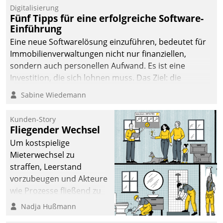
Digitalisierung
Fünf Tipps für eine erfolgreiche Software-
Einführung
Eine neue Softwarelösung einzuführen, bedeutet für
Immobilienverwaltungen nicht nur finanziellen,
sondern auch personellen Aufwand. Es ist eine
Investition, die sich lohnen muss. Das Ziel: die
nachhaltige Optimierung der Geschäftsabläufe. Damit
Sabine Wiedemann
dieses Ziel erreicht wird, sollten einige Grundregeln
befolgt werden.
Kunden-Story
Fliegender Wechsel
Um kostspielige
Mieterwechsel zu
straffen, Leerstand
vorzubeugen und Akteure
wie Prozesse fließend zu
vernetzen, nutzt die
Nadja Hußmann
Berliner Gewobag seit