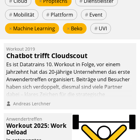
#
Cloud
×
Proptechs
#
Dienstleister
#
Mobilität
#
Plattform
#
Event
×
Machine Learning
×
Beko
#
UVI
Workout 2019
Chatbot trifft Cloudscout
Es ist Datatrains 10. Workout in Folge, vor einem
Jahrzehnt hat das 20-jährige Unternehmen das erste
Anwendertreffen organisiert. Beiträge und Besucher
haben sich verdoppelt, diesmal sind viele Partner
dabei – klares Zeichen für die strategische
Fokussierung auf den Kunden.
Andreas Lerchner
Anwendertreffen
Workout 2025: Work
Deload