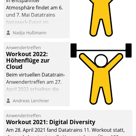
In entspannter
Atmosphäre findet am 6.
und 7. Mai Datatrains
Netzwerk-Event im
Kunden- und Partnerkreis
Nadja Hußmann
statt. Zentrale Frage: Wie
lassen sich
Anwendertreffen
Mammutprojekte
Workout 2022:
meistern und Workloads
Höhenflüge zur
Cloud
wuppen – bei zunehmend
anspruchsvollen
Beim virtuellen Datatrain-
Aufgaben und
Anwendertreffen am 27.
abnehmendem
April 2022 erhielten die
Nachwuchs?
Teilnehmerinnen und
Andreas Lerchner
Teilnehmer kurzweilige
Einblicke in innovative
Anwendertreffen
Cloud-Strategien und -
Workout 2021: Digital Diversity
Lösungen mit hohem
Am 28. April 2021 fand Datatrains 11. Workout statt,
Zukunftspotenzial.