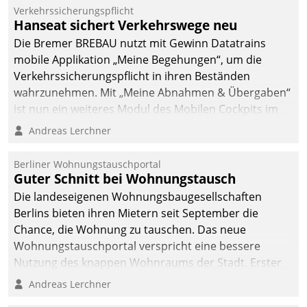
Verkehrssicherungspflicht
Hanseat sichert Verkehrswege neu
Die Bremer BREBAU nutzt mit Gewinn Datatrains
mobile Applikation „Meine Begehungen“, um die
Verkehrssicherungspflicht in ihren Beständen
wahrzunehmen. Mit „Meine Abnahmen & Übergaben“
ist nun ein weiteres Modul des Mobilen Cockpits im
Einsatz.
Andreas Lerchner
Berliner Wohnungstauschportal
Guter Schnitt bei Wohnungstausch
Die landeseigenen Wohnungsbaugesellschaften
Berlins bieten ihren Mietern seit September die
Chance, die Wohnung zu tauschen. Das neue
Wohnungstauschportal verspricht eine bessere
Nutzung des knappen Wohnraums der Stadt. Erster
Anwendungsfall für Datatrains Lösung API-Hub mit
Andreas Lerchner
Schnittstellen zu den ERP-Systemen der