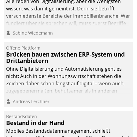
Alle reden von Digitalisierung, aber die Wenigsten
wissen, was damit gemeint ist. Denn sie betrifft
verschiedenste Bereiche der Immobilienbranche: Wer
fundiert über sie sprechen will, muss zuerst Begriffe
klären. Ein Aspekt ist die betriebliche Optimierung:
Sabine Wiedemann
Moderne Softwarelösungen ermöglichen große
Einsparungen durch optimierte und automatisierte
Offene Plattform
Prozesse. Doch man darf nicht zu viel erwarten: Allein
Brücken bauen zwischen ERP-System und
Drittanbietern
mit der Einführung einer neuen Software ist es nicht
getan. Die Digitalisierung erfordert von Unternehmen
Ohne Digitalisierung und Automatisierung geht es
die Bereitschaft, sich zu überprüfen, zu hinterfragen
nicht: Auch in der Wohnungswirtschaft stehen die
und zu verändern.
Zeichen daher schon längst auf digital – wenn auch,
zugegebenermaßen, behutsamer als in anderen
Branchen.
Andreas Lerchner
Bestandsdaten
Bestand in der Hand
Mobiles Bestandsdatenmanagement schließt