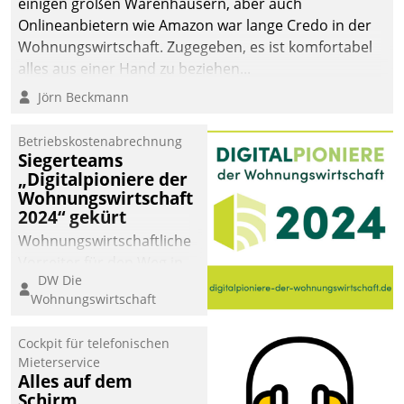
einigen großen Warenhäusern, aber auch
Onlineanbietern wie Amazon war lange Credo in der
Wohnungswirtschaft. Zugegeben, es ist komfortabel
alles aus einer Hand zu beziehen...
Jörn Beckmann
Betriebskostenabrechnung
Siegerteams
„Digitalpioniere der
Wohnungswirtschaft
2024“ gekürt
Wohnungswirtschaftliche
Vorreiter für den Weg in
DW Die
eine digitale Zukunft zu
Wohnungswirtschaft
finden, ist das Ziel des
Awards „Digitalpioniere
Cockpit für telefonischen
der
Mieterservice
Wohnungswirtschaft“.
Alles auf dem
Bewerben können sich
Schirm