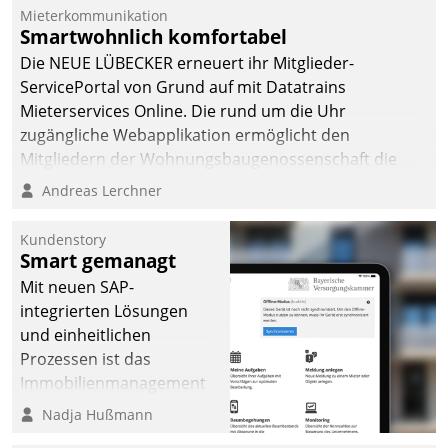
Mieterkommunikation
Smartwohnlich komfortabel
Die NEUE LÜBECKER erneuert ihr Mitglieder-
ServicePortal von Grund auf mit Datatrains
Mieterservices Online. Die rund um die Uhr
zugängliche Webapplikation ermöglicht den
Mitgliedern der Wohnungs­bau­genossenschaft die
Kontaktaufnahme per Smartphone, Tablet oder PC.
Andreas Lerchner
Kundenstory
Smart gemanagt
Mit neuen SAP-
integrierten Lösungen
und einheitlichen
Prozessen ist das
Immobilienmanagement
der Bayerischen
Nadja Hußmann
Versorgungskammer im