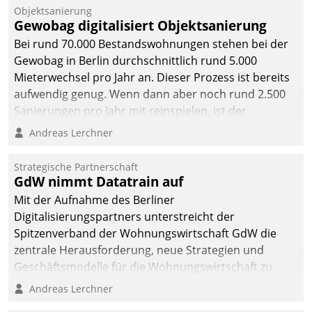
Unternehmen.
Objektsanierung
Gewobag digitalisiert Objektsanierung
Bei rund 70.000 Bestandswohnungen stehen bei der
Gewobag in Berlin durchschnittlich rund 5.000
Mieterwechsel pro Jahr an. Dieser Prozess ist bereits
aufwendig genug. Wenn dann aber noch rund 2.500
Sanierungen pro Jahr mit reinspielen, ist der
Betreuungs- und Organisationsaufwand immens. Im
Andreas Lerchner
Rahmen ihrer Digitalisierungsstrategie hat das
kommunale Wohnungsbauunternehmen daher
Strategische Partnerschaft
gemeinsam mit der Berliner Datatrain GmbH den
GdW nimmt Datatrain auf
Teilprozess der Objektsanierung digitalisiert.
Mit der Aufnahme des Berliner
Digitalisierungspartners unterstreicht der
Spitzenverband der Wohnungswirtschaft GdW die
zentrale Herausforderung, neue Strategien und
Geschäftsmodelle für die Wohnungswirtschaft zu
entwickeln.
Andreas Lerchner