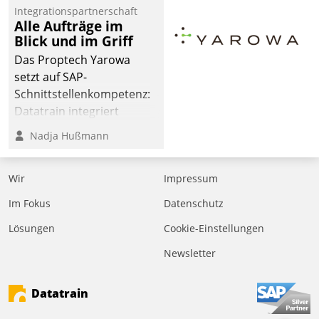
Integrationspartnerschaft
Alle Aufträge im
Blick und im Griff
Das Proptech Yarowa
setzt auf SAP-
Schnittstellenkompetenz:
Datatrain integriert
Yarowas Portal zur
Nadja Hußmann
Vergabe und Verwaltung
von Aufträgen der
Wir
Impressum
operativen
Instandhaltung in die
Im Fokus
Datenschutz
SAP-Systemlandschaft
Lösungen
Cookie-Einstellungen
deutscher
Wohnungsunternehmen
Newsletter
– und beschleunigt damit
den Weg vom
Datatrain
Mieteranliegen zum
Dienstleisterauftrag.