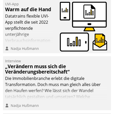
UVI-App
Warm auf die Hand
Datatrains flexible UVI-
App stellt die seit 2022
verpflichtende
unterjährige
Verbrauchsinformation
schnell, zuverlässig und
Nadja Hußmann
leicht bekömmlich bereit:
Die monatlichen
Interview
Mitteilungen zum
„Verändern muss sich die
Veränderungsbereitschaft“
Heizungs- und
Wasserverbrauch gehen
Die Immobilienbranche erlebt die digitale
automatisiert, vollständig
Transformation. Doch muss man gleich alles über
und auf Wunsch über
den Haufen werfen? Wie lässt sich der Wandel
mehrere zuvor
tatsächlich gestalten und umsetzen? Welche
festgelegte
Argumente zählen wirklich?
Nadja Hußmann
Kommunikationswege bei
den Empfängern ein.