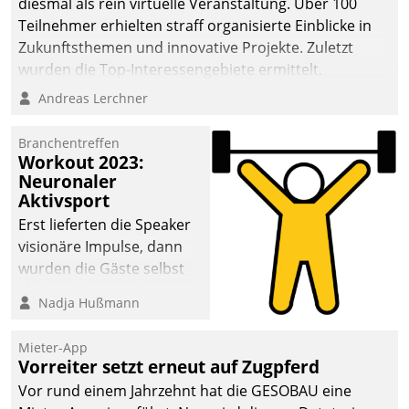
diesmal als rein virtuelle Veranstaltung. Über 100
Teilnehmer erhielten straff organisierte Einblicke in
Zukunftsthemen und innovative Projekte. Zuletzt
wurden die Top-Interessengebiete ermittelt.
Andreas Lerchner
Branchentreffen
Workout 2023:
Neuronaler
Aktivsport
Erst lieferten die Speaker
visionäre Impulse, dann
wurden die Gäste selbst
aktiv und sammelten
Nadja Hußmann
methodisch
Vernetzungsideen fürs
Mieter-App
Quartier. Dazwischen
Vorreiter setzt erneut auf Zugpferd
zeigte Datatrain, was es
Vor rund einem Jahrzehnt hat die GESOBAU eine
Neues zu bieten hat.