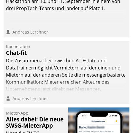
Hackathon am 10. und 11. September in einem von
drei PropTech-Teams und landet auf Platz 1.
Andreas Lerchner
Kooperation
Chat-fit
Die Zusammenarbeit zwischen AT Estate und
Datatrain ermöglicht Vermietern auf der einen und
Mietern auf der anderen Seite die messengerbasierte
Kommunikation: Mieter erreichen Akteure des
Unternehmens jetzt direkt per Messenger,
Mitarbeiter oder Dienstleister empfangen oder
Andreas Lerchner
versenden die Nachrichten via Cockpit.
Mieter-App
Alles dabei: Die neue
SWSG-MieterApp