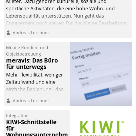
Mieter. Dazu gehören kulturelle, soziale und
sportliche Aktivitäten, die eine hohe Wohn- und
Lebensqualität unterstützen. Nun geht das
Engagement noch weiter: Für die zügige Bearbeitung
von Beschwerden – oder Lob – richtet das
Andreas Lerchner
Unternehmen mit Datatrains Applikation fürs Lob-
und Beschwerde-Management einen eigenen Kanal
Mobile Kunden- und
ein.
Objektbetreuung
meravis: Das Büro
für unterwegs
Mehr Flexibilität, weniger
Zeitaufwand und eine
einfache Bedienung - das
verspricht das aktuelle
Andreas Lerchner
Cockpit für mobile
Mitarbeiter von
Integration
Datatrain. Die meravis
KIWI-Schnittstelle
Wohnungsbau- und
für
Immobilien GmbH hat
Wohnungsunternehmen