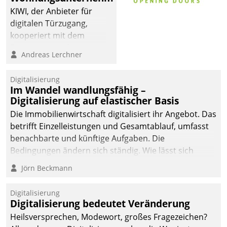
sich dabei für den Betrieb
KIWI, der Anbieter für
der Lösung über die SAP
digitalen Türzugang,
Cloud Platform
kooperiert mit dem
entschieden - als erstes
Beratungs- und
Andreas Lerchner
Unternehmen am
Softwareentwicklungshaus
Wohnungsmarkt.
Datatrain.
Digitalisierung
Im Wandel wandlungsfähig –
Digitalisierung auf elastischer Basis
Die Immobilienwirtschaft digitalisiert ihr Angebot. Das
betrifft Einzelleistungen und Gesamtablauf, umfasst
benachbarte und künftige Aufgaben. Die
Bedingungen ändern sich ständig. Wie lässt sich
technisch die Kontrolle wahren und zugleich Freiraum
Jörn Beckmann
fürs Wachsen öffnen?
Digitalisierung
Digitalisierung bedeutet Veränderung
Heilsversprechen, Modewort, großes Fragezeichen?