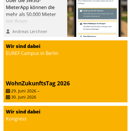
Über die SWSG-
MieterApp können die
mehr als 50.000 Mieter
mit ihrem
Wohnungsunternehmen
Andreas Lerchner
kommunizieren, auf dem
Laufenden bleiben, Daten
Wir sind dabei
einsehen und ändern
EUREF Campus in Berlin
oder
Schadensmeldungen
abgeben – rund um die
Uhr.
WohnZukunftsTag 2026
29. Juni 2026
–
30. Juni 2026
Wir sind dabei
Kongress