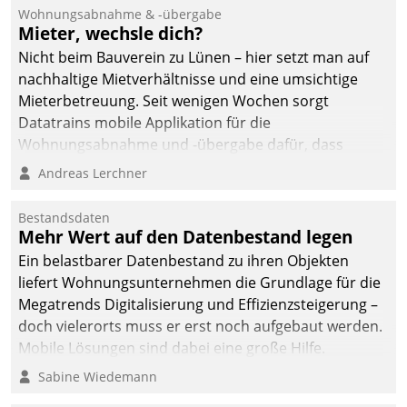
Ressort Kapitalanlage für
Wohnungsabnahme & -übergabe
künftige Aufgaben und
Mieter, wechsle dich?
Herausforderungen
Nicht beim Bauverein zu Lünen – hier setzt man auf
gerüstet.
nachhaltige Mietverhältnisse und eine umsichtige
Mieterbetreuung. Seit wenigen Wochen sorgt
Datatrains mobile Applikation für die
Wohnungsabnahme und -übergabe dafür, dass
Mieter wohlgeordnet kommen und, so es sein muss,
Andreas Lerchner
gehen können.
Bestandsdaten
Mehr Wert auf den Datenbestand legen
Ein belastbarer Datenbestand zu ihren Objekten
liefert Wohnungsunternehmen die Grundlage für die
Megatrends Digitalisierung und Effizienzsteigerung –
doch vielerorts muss er erst noch aufgebaut werden.
Mobile Lösungen sind dabei eine große Hilfe.
Sabine Wiedemann