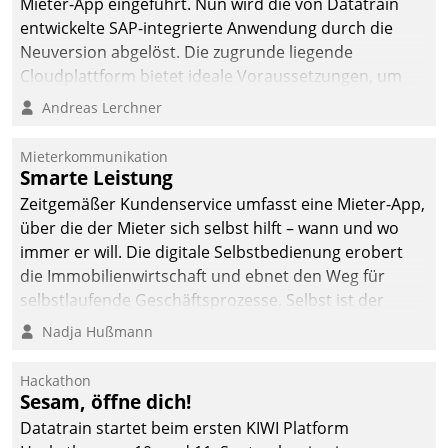
Mieter-App eingeführt. Nun wird die von Datatrain
entwickelte SAP-integrierte Anwendung durch die
Neuversion abgelöst. Die zugrunde liegende
Cloudplattform bietet ideale Voraussetzungen, um
die Funktionalität der App zu erweitern und weitere
Andreas Lerchner
innovative Apps, auch von Drittanbietern, in SAP zu
integrieren.
Mieterkommunikation
Smarte Leistung
Zeitgemäßer Kundenservice umfasst eine Mieter-App,
über die der Mieter sich selbst hilft – wann und wo
immer er will. Die digitale Selbstbedienung erobert
die Immobilienwirtschaft und ebnet den Weg für
selbstlaufende Geschäftsprozesse. Selbst ist der
Kunde und smart der Serviceanbieter.
Nadja Hußmann
Hackathon
Sesam, öffne dich!
Datatrain startet beim ersten KIWI Platform