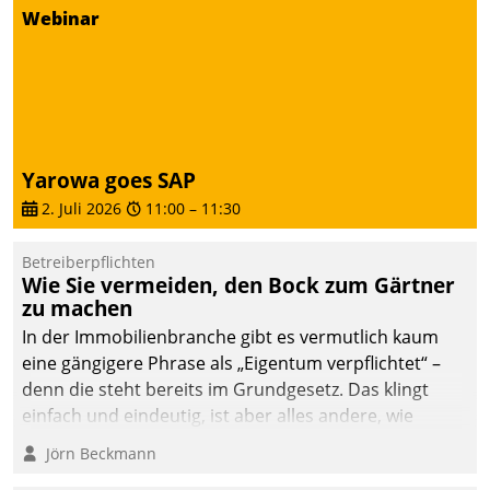
von AktivBo und
Webinar
Datatrain ermöglicht
automatisiert ausgelöste,
zielgerichtete
Mieterbefragungen – eine
starke Grundlage für
intelligente,
Yarowa goes SAP
datengestützte
2. Juli 2026
11:00
–
11:30
Entscheidungen.
Betreiberpflichten
Wie Sie vermeiden, den Bock zum Gärtner
zu machen
In der Immobilienbranche gibt es vermutlich kaum
eine gängigere Phrase als „Eigentum verpflichtet“ –
denn die steht bereits im Grundgesetz. Das klingt
einfach und eindeutig, ist aber alles andere, wie
Branchenbeschäftigte wissen. Denn mit der
Jörn Beckmann
Verantwortung folgen Verpflichtungen.