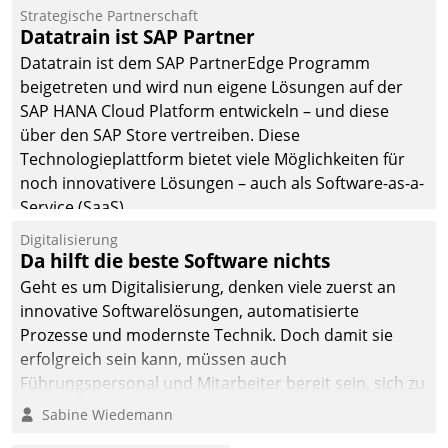
Jahresbeginn eine
Strategische Partnerschaft
Überblick, Einsicht und
Datatrain ist SAP Partner
Eingriff bietende Lösung.
Datatrain ist dem SAP PartnerEdge Programm
Zur Entwicklung setzte
beigetreten und wird nun eigene Lösungen auf der
man auf
SAP HANA Cloud Platform entwickeln – und diese
Cloudtechnologie,
über den SAP Store vertreiben. Diese
bewährte und Startup-
Technologieplattform bietet viele Möglichkeiten für
Partner sowie erstmals
noch innovativere Lösungen – auch als Software-as-a-
agile Projektmethoden.
Service (SaaS).
Digitalisierung
Da hilft die beste Software nichts
Geht es um Digitalisierung, denken viele zuerst an
innovative Softwarelösungen, automatisierte
Prozesse und modernste Technik. Doch damit sie
erfolgreich sein kann, müssen auch
Führungspersonal und Mitarbeiter bereit sein, sich zu
verändern und anzupassen, sonst werden sie an ihr
Sabine Wiedemann
scheitern.