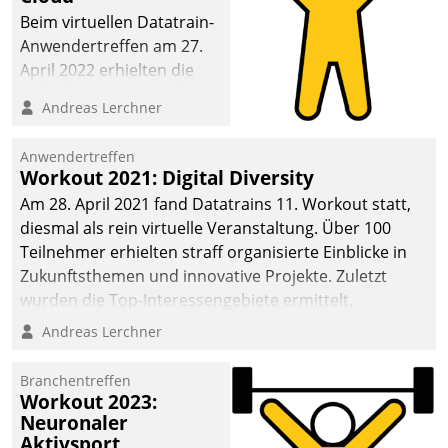
anspruchsvollen
Beim virtuellen Datatrain-
Aufgaben und
Anwendertreffen am 27.
abnehmendem
April 2022 erhielten die
Nachwuchs?
Teilnehmerinnen und
Andreas Lerchner
Teilnehmer kurzweilige
Einblicke in innovative
Anwendertreffen
Cloud-Strategien und -
Workout 2021: Digital Diversity
Lösungen mit hohem
Am 28. April 2021 fand Datatrains 11. Workout statt,
Zukunftspotenzial.
diesmal als rein virtuelle Veranstaltung. Über 100
Teilnehmer erhielten straff organisierte Einblicke in
Zukunftsthemen und innovative Projekte. Zuletzt
wurden die Top-Interessengebiete ermittelt.
Andreas Lerchner
Branchentreffen
Workout 2023:
Neuronaler
Aktivsport