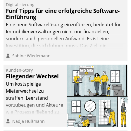
Digitalisierung
Fünf Tipps für eine erfolgreiche Software-
Einführung
Eine neue Softwarelösung einzuführen, bedeutet für
Immobilienverwaltungen nicht nur finanziellen,
sondern auch personellen Aufwand. Es ist eine
Investition, die sich lohnen muss. Das Ziel: die
nachhaltige Optimierung der Geschäftsabläufe. Damit
Sabine Wiedemann
dieses Ziel erreicht wird, sollten einige Grundregeln
befolgt werden.
Kunden-Story
Fliegender Wechsel
Um kostspielige
Mieterwechsel zu
straffen, Leerstand
vorzubeugen und Akteure
wie Prozesse fließend zu
vernetzen, nutzt die
Nadja Hußmann
Berliner Gewobag seit