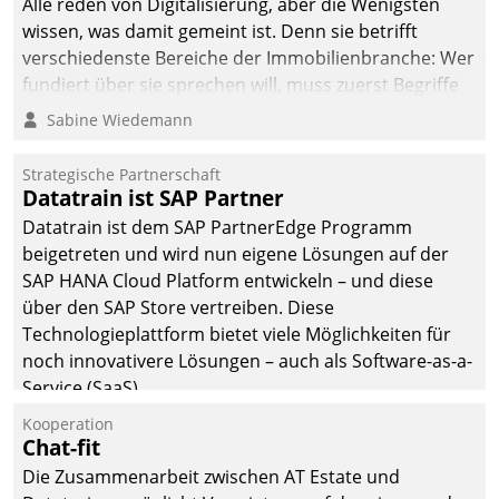
Alle reden von Digitalisierung, aber die Wenigsten
sich dabei für den Betrieb
wissen, was damit gemeint ist. Denn sie betrifft
der Lösung über die SAP
verschiedenste Bereiche der Immobilienbranche: Wer
Cloud Platform
fundiert über sie sprechen will, muss zuerst Begriffe
entschieden - als erstes
klären. Ein Aspekt ist die betriebliche Optimierung:
Sabine Wiedemann
Unternehmen am
Moderne Softwarelösungen ermöglichen große
Wohnungsmarkt.
Einsparungen durch optimierte und automatisierte
Strategische Partnerschaft
Prozesse. Doch man darf nicht zu viel erwarten: Allein
Datatrain ist SAP Partner
mit der Einführung einer neuen Software ist es nicht
Datatrain ist dem SAP PartnerEdge Programm
getan. Die Digitalisierung erfordert von Unternehmen
beigetreten und wird nun eigene Lösungen auf der
die Bereitschaft, sich zu überprüfen, zu hinterfragen
SAP HANA Cloud Platform entwickeln – und diese
und zu verändern.
über den SAP Store vertreiben. Diese
Technologieplattform bietet viele Möglichkeiten für
noch innovativere Lösungen – auch als Software-as-a-
Service (SaaS).
Kooperation
Chat-fit
Die Zusammenarbeit zwischen AT Estate und