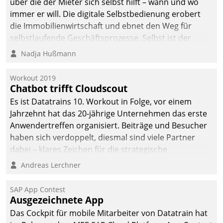
über die der Mieter sich selbst hilft – wann und wo
immer er will. Die digitale Selbstbedienung erobert
die Immobilienwirtschaft und ebnet den Weg für
selbstlaufende Geschäftsprozesse. Selbst ist der
Kunde und smart der Serviceanbieter.
Nadja Hußmann
Workout 2019
Chatbot trifft Cloudscout
Es ist Datatrains 10. Workout in Folge, vor einem
Jahrzehnt hat das 20-jährige Unternehmen das erste
Anwendertreffen organisiert. Beiträge und Besucher
haben sich verdoppelt, diesmal sind viele Partner
dabei – klares Zeichen für die strategische
Fokussierung auf den Kunden.
Andreas Lerchner
SAP App Contest
Ausgezeichnete App
Das Cockpit für mobile Mitarbeiter von Datatrain hat