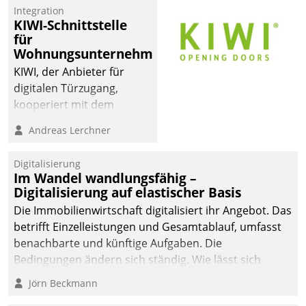
Integration
KIWI-Schnittstelle
für
Wohnungsunternehmen
KIWI, der Anbieter für
digitalen Türzugang,
kooperiert mit dem
Beratungs- und
Andreas Lerchner
Softwareentwicklungshaus
Datatrain.
Digitalisierung
Im Wandel wandlungsfähig –
Digitalisierung auf elastischer Basis
Die Immobilienwirtschaft digitalisiert ihr Angebot. Das
betrifft Einzelleistungen und Gesamtablauf, umfasst
benachbarte und künftige Aufgaben. Die
Bedingungen ändern sich ständig. Wie lässt sich
technisch die Kontrolle wahren und zugleich Freiraum
Jörn Beckmann
fürs Wachsen öffnen?