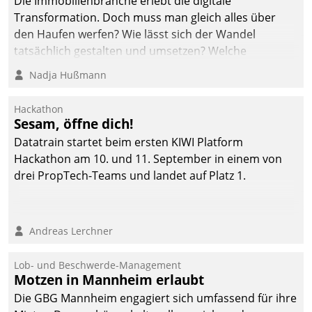
Die Immobilienbranche erlebt die digitale
automatisiert, vollständig
Transformation. Doch muss man gleich alles über
und auf Wunsch über
den Haufen werfen? Wie lässt sich der Wandel
mehrere zuvor
tatsächlich gestalten und umsetzen? Welche
festgelegte
Argumente zählen wirklich?
Nadja Hußmann
Kommunikationswege bei
den Empfängern ein.
Hackathon
Sesam, öffne dich!
Datatrain startet beim ersten KIWI Platform
Hackathon am 10. und 11. September in einem von
drei PropTech-Teams und landet auf Platz 1.
Andreas Lerchner
Lob- und Beschwerde-Management
Motzen in Mannheim erlaubt
Die GBG Mannheim engagiert sich umfassend für ihre