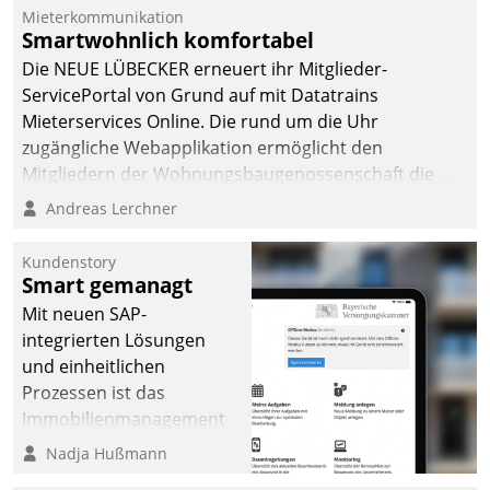
Mieterkommunikation
Smartwohnlich komfortabel
Die NEUE LÜBECKER erneuert ihr Mitglieder-
ServicePortal von Grund auf mit Datatrains
Mieterservices Online. Die rund um die Uhr
zugängliche Webapplikation ermöglicht den
Mitgliedern der Wohnungs­bau­genossenschaft die
Kontaktaufnahme per Smartphone, Tablet oder PC.
Andreas Lerchner
Kundenstory
Smart gemanagt
Mit neuen SAP-
integrierten Lösungen
und einheitlichen
Prozessen ist das
Immobilienmanagement
der Bayerischen
Nadja Hußmann
Versorgungskammer im