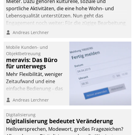
Mieter. Dazu gehören kulturelle, soziale und
sportliche Aktivitäten, die eine hohe Wohn- und
Lebensqualität unterstützen. Nun geht das
Engagement noch weiter: Für die zügige Bearbeitung
von Beschwerden – oder Lob – richtet das
Andreas Lerchner
Unternehmen mit Datatrains Applikation fürs Lob-
und Beschwerde-Management einen eigenen Kanal
Mobile Kunden- und
ein.
Objektbetreuung
meravis: Das Büro
für unterwegs
Mehr Flexibilität, weniger
Zeitaufwand und eine
einfache Bedienung - das
verspricht das aktuelle
Andreas Lerchner
Cockpit für mobile
Mitarbeiter von
Digitalisierung
Datatrain. Die meravis
Digitalisierung bedeutet Veränderung
Wohnungsbau- und
Heilsversprechen, Modewort, großes Fragezeichen?
Immobilien GmbH hat