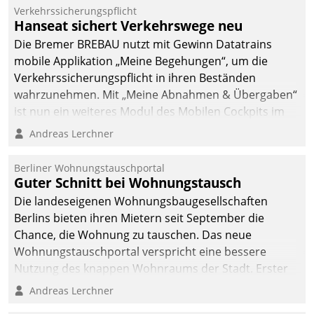
Verkehrssicherungspflicht
Hanseat sichert Verkehrswege neu
Die Bremer BREBAU nutzt mit Gewinn Datatrains
mobile Applikation „Meine Begehungen“, um die
Verkehrssicherungspflicht in ihren Beständen
wahrzunehmen. Mit „Meine Abnahmen & Übergaben“
ist nun ein weiteres Modul des Mobilen Cockpits im
Einsatz.
Andreas Lerchner
Berliner Wohnungstauschportal
Guter Schnitt bei Wohnungstausch
Die landeseigenen Wohnungsbaugesellschaften
Berlins bieten ihren Mietern seit September die
Chance, die Wohnung zu tauschen. Das neue
Wohnungstauschportal verspricht eine bessere
Nutzung des knappen Wohnraums der Stadt. Erster
Anwendungsfall für Datatrains Lösung API-Hub mit
Andreas Lerchner
Schnittstellen zu den ERP-Systemen der