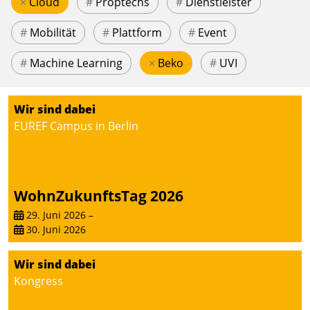
×
Cloud
#
Proptechs
#
Dienstleister
#
Mobilität
#
Plattform
#
Event
#
Machine Learning
×
Beko
#
UVI
Wir sind dabei
EUREF Campus in Berlin
WohnZukunftsTag 2026
29. Juni 2026
–
30. Juni 2026
Wir sind dabei
Kongress