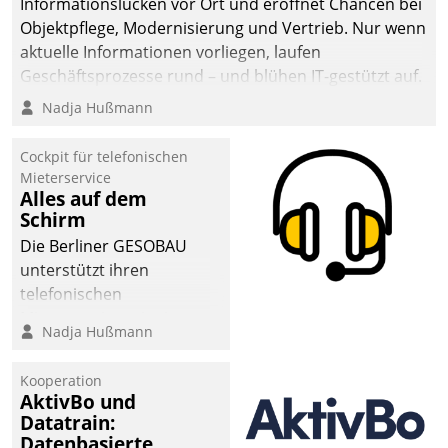
Informationslücken vor Ort und eröffnet Chancen bei
Objektpflege, Modernisierung und Vertrieb. Nur wenn
aktuelle Informationen vorliegen, laufen
Geschäftsprozesse rund – und blühen IT-gestützt auf.
Nadja Hußmann
Cockpit für telefonischen
Mieterservice
Alles auf dem
Schirm
Die Berliner GESOBAU
unterstützt ihren
telefonischen
Mieterservice mit einem
Nadja Hußmann
digitalen Cockpit, das
situationsbezogen
Kooperation
passende Fragen und
AktivBo und
Schlagworte auswirft.
Datatrain:
Eine intuitive
Datenbasierte