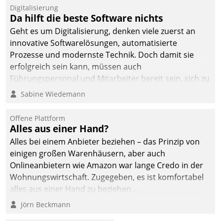
Jahresbeginn eine
Digitalisierung
Überblick, Einsicht und
Da hilft die beste Software nichts
Eingriff bietende Lösung.
Geht es um Digitalisierung, denken viele zuerst an
Zur Entwicklung setzte
innovative Softwarelösungen, automatisierte
man auf
Prozesse und modernste Technik. Doch damit sie
Cloudtechnologie,
erfolgreich sein kann, müssen auch
bewährte und Startup-
Führungspersonal und Mitarbeiter bereit sein, sich zu
Partner sowie erstmals
verändern und anzupassen, sonst werden sie an ihr
Sabine Wiedemann
agile Projektmethoden.
scheitern.
Offene Plattform
Alles aus einer Hand?
Alles bei einem Anbieter beziehen – das Prinzip von
einigen großen Warenhäusern, aber auch
Onlineanbietern wie Amazon war lange Credo in der
Wohnungswirtschaft. Zugegeben, es ist komfortabel
alles aus einer Hand zu beziehen...
Jörn Beckmann