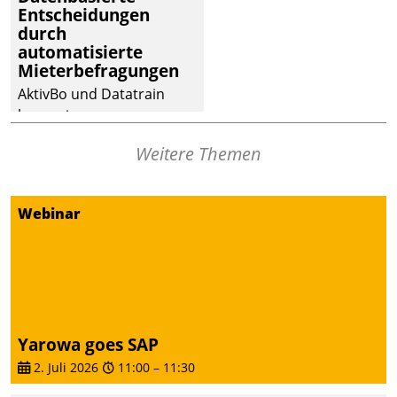
Entscheidungen
Dialogführung ermöglicht
durch
dem externen
automatisierte
Serviceteam, Anrufe von
Mieterbefragungen
Mietenden zügiger und
AktivBo und Datatrain
effizienter zu bearbeiten.
kooperieren –
Immobilienunternehmen
Weitere Themen
profitieren: Die nahtlose
Integration der Lösungen
von AktivBo und
Webinar
Datatrain ermöglicht
automatisiert ausgelöste,
zielgerichtete
Mieterbefragungen – eine
starke Grundlage für
intelligente,
Yarowa goes SAP
datengestützte
2. Juli 2026
11:00
–
11:30
Entscheidungen.