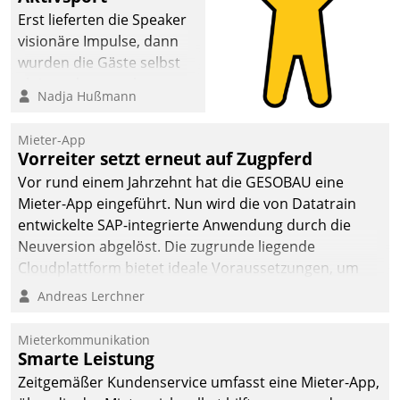
Erst lieferten die Speaker
visionäre Impulse, dann
wurden die Gäste selbst
aktiv und sammelten
Nadja Hußmann
methodisch
Vernetzungsideen fürs
Mieter-App
Quartier. Dazwischen
Vorreiter setzt erneut auf Zugpferd
zeigte Datatrain, was es
Vor rund einem Jahrzehnt hat die GESOBAU eine
Neues zu bieten hat.
Mieter-App eingeführt. Nun wird die von Datatrain
entwickelte SAP-integrierte Anwendung durch die
Neuversion abgelöst. Die zugrunde liegende
Cloudplattform bietet ideale Voraussetzungen, um
die Funktionalität der App zu erweitern und weitere
Andreas Lerchner
innovative Apps, auch von Drittanbietern, in SAP zu
integrieren.
Mieterkommunikation
Smarte Leistung
Zeitgemäßer Kundenservice umfasst eine Mieter-App,