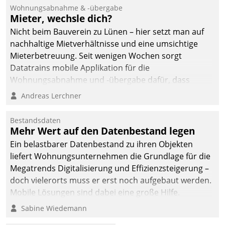
Ressort Kapitalanlage für
Wohnungsabnahme & -übergabe
künftige Aufgaben und
Mieter, wechsle dich?
Herausforderungen
Nicht beim Bauverein zu Lünen – hier setzt man auf
gerüstet.
nachhaltige Mietverhältnisse und eine umsichtige
Mieterbetreuung. Seit wenigen Wochen sorgt
Datatrains mobile Applikation für die
Wohnungsabnahme und -übergabe dafür, dass
Mieter wohlgeordnet kommen und, so es sein muss,
Andreas Lerchner
gehen können.
Bestandsdaten
Mehr Wert auf den Datenbestand legen
Ein belastbarer Datenbestand zu ihren Objekten
liefert Wohnungsunternehmen die Grundlage für die
Megatrends Digitalisierung und Effizienzsteigerung –
doch vielerorts muss er erst noch aufgebaut werden.
Mobile Lösungen sind dabei eine große Hilfe.
Sabine Wiedemann