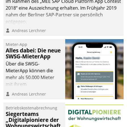
im Rahmen des „MEE SAP Cloud Platform App Contest
2018“ eine Auszeichnung erhalten. Im Frühjahr 2019
nahm der Berliner SAP-Partner sie persönlich
entgegen.
Andreas Lerchner
Mieter-App
Alles dabei: Die neue
SWSG-MieterApp
Über die SWSG-
MieterApp können die
mehr als 50.000 Mieter
mit ihrem
Wohnungsunternehmen
Andreas Lerchner
kommunizieren, auf dem
Laufenden bleiben, Daten
Betriebskostenabrechnung
einsehen und ändern
Siegerteams
oder
„Digitalpioniere der
Wohnungswirtschaft
Schadensmeldungen