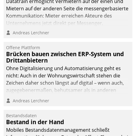
Datatrain ermöglicht Vermietern auf der einen und
Mietern auf der anderen Seite die messengerbasierte
Kommunikation: Mieter erreichen Akteure des
Unternehmens jetzt direkt per Messenger,
Mitarbeiter oder Dienstleister empfangen oder
Andreas Lerchner
versenden die Nachrichten via Cockpit.
Offene Plattform
Brücken bauen zwischen ERP-System und
Drittanbietern
Ohne Digitalisierung und Automatisierung geht es
nicht: Auch in der Wohnungswirtschaft stehen die
Zeichen daher schon längst auf digital – wenn auch,
zugegebenermaßen, behutsamer als in anderen
Branchen.
Andreas Lerchner
Bestandsdaten
Bestand in der Hand
Mobiles Bestandsdatenmanagement schließt