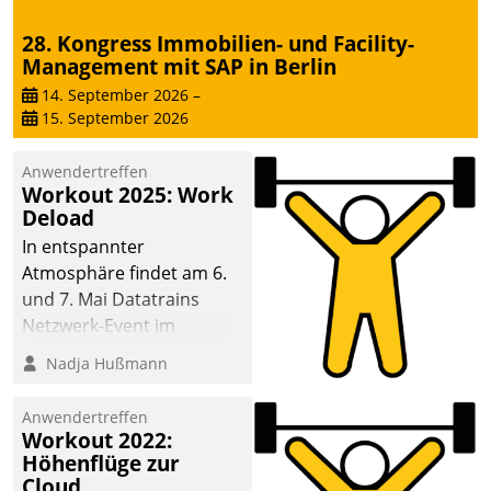
28. Kongress Immobilien- und Facility-
Management mit SAP in Berlin
14. September 2026
–
15. September 2026
Anwendertreffen
Workout 2025: Work
Deload
In entspannter
Atmosphäre findet am 6.
und 7. Mai Datatrains
Netzwerk-Event im
Kunden- und Partnerkreis
Nadja Hußmann
statt. Zentrale Frage: Wie
lassen sich
Anwendertreffen
Mammutprojekte
Workout 2022:
meistern und Workloads
Höhenflüge zur
Cloud
wuppen – bei zunehmend