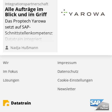
Integrationspartnerschaft
Alle Aufträge im
Blick und im Griff
Das Proptech Yarowa
setzt auf SAP-
Schnittstellenkompetenz:
Datatrain integriert
Yarowas Portal zur
Nadja Hußmann
Vergabe und Verwaltung
von Aufträgen der
Wir
Impressum
operativen
Instandhaltung in die
Im Fokus
Datenschutz
SAP-Systemlandschaft
Lösungen
Cookie-Einstellungen
deutscher
Wohnungsunternehmen
Newsletter
– und beschleunigt damit
den Weg vom
Datatrain
Mieteranliegen zum
Dienstleisterauftrag.