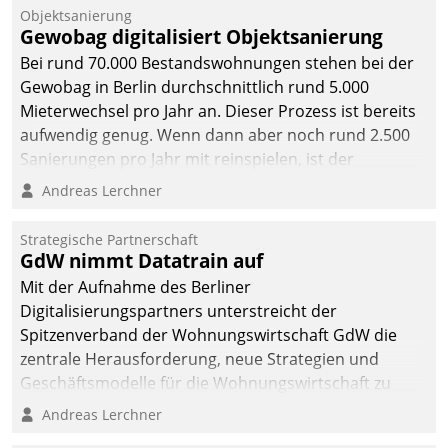
Unternehmen.
Objektsanierung
Gewobag digitalisiert Objektsanierung
Bei rund 70.000 Bestandswohnungen stehen bei der
Gewobag in Berlin durchschnittlich rund 5.000
Mieterwechsel pro Jahr an. Dieser Prozess ist bereits
aufwendig genug. Wenn dann aber noch rund 2.500
Sanierungen pro Jahr mit reinspielen, ist der
Betreuungs- und Organisationsaufwand immens. Im
Andreas Lerchner
Rahmen ihrer Digitalisierungsstrategie hat das
kommunale Wohnungsbauunternehmen daher
Strategische Partnerschaft
gemeinsam mit der Berliner Datatrain GmbH den
GdW nimmt Datatrain auf
Teilprozess der Objektsanierung digitalisiert.
Mit der Aufnahme des Berliner
Digitalisierungspartners unterstreicht der
Spitzenverband der Wohnungswirtschaft GdW die
zentrale Herausforderung, neue Strategien und
Geschäftsmodelle für die Wohnungswirtschaft zu
entwickeln.
Andreas Lerchner