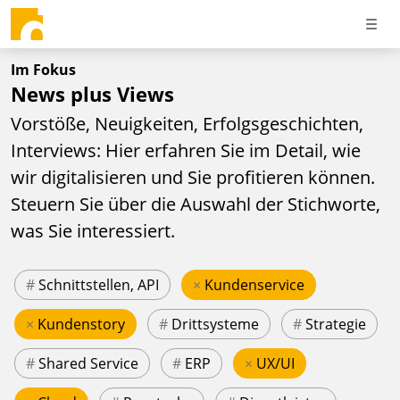
Im Fokus
News plus Views
Vorstöße, Neuigkeiten, Erfolgsgeschichten,
Interviews: Hier erfahren Sie im Detail, wie
wir digitalisieren und Sie profitieren können.
Steuern Sie über die Auswahl der Stichworte,
was Sie interessiert.
#
Schnittstellen, API
×
Kundenservice
×
Kundenstory
#
Drittsysteme
#
Strategie
#
Shared Service
#
ERP
×
UX/UI