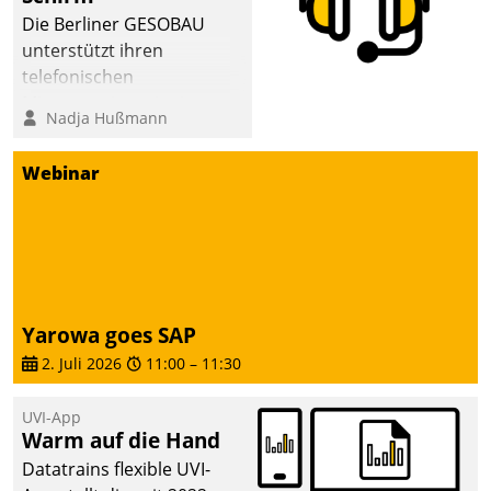
dafür ein Team
Die Berliner GESOBAU
bestehend aus
unterstützt ihren
Wohnungsunternehmen
telefonischen
und PropTech.
Mieterservice mit einem
Nadja Hußmann
digitalen Cockpit, das
situationsbezogen
Webinar
passende Fragen und
Schlagworte auswirft.
Eine intuitive
Dialogführung ermöglicht
dem externen
Serviceteam, Anrufe von
Yarowa goes SAP
Mietenden zügiger und
2. Juli 2026
11:00
–
11:30
effizienter zu bearbeiten.
UVI-App
Warm auf die Hand
Datatrains flexible UVI-