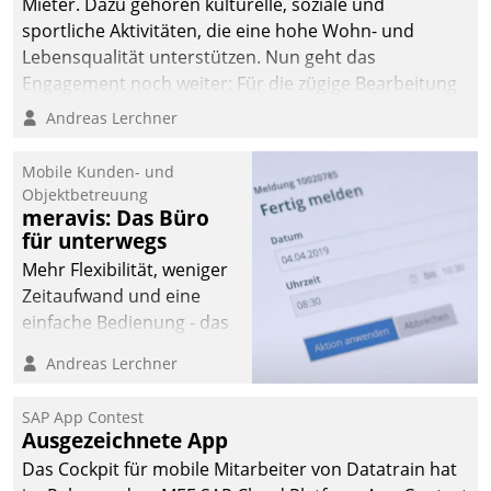
Mieter. Dazu gehören kulturelle, soziale und
sportliche Aktivitäten, die eine hohe Wohn- und
Lebensqualität unterstützen. Nun geht das
Engagement noch weiter: Für die zügige Bearbeitung
von Beschwerden – oder Lob – richtet das
Andreas Lerchner
Unternehmen mit Datatrains Applikation fürs Lob-
und Beschwerde-Management einen eigenen Kanal
Mobile Kunden- und
ein.
Objektbetreuung
meravis: Das Büro
für unterwegs
Mehr Flexibilität, weniger
Zeitaufwand und eine
einfache Bedienung - das
verspricht das aktuelle
Andreas Lerchner
Cockpit für mobile
Mitarbeiter von
SAP App Contest
Datatrain. Die meravis
Ausgezeichnete App
Wohnungsbau- und
Das Cockpit für mobile Mitarbeiter von Datatrain hat
Immobilien GmbH hat