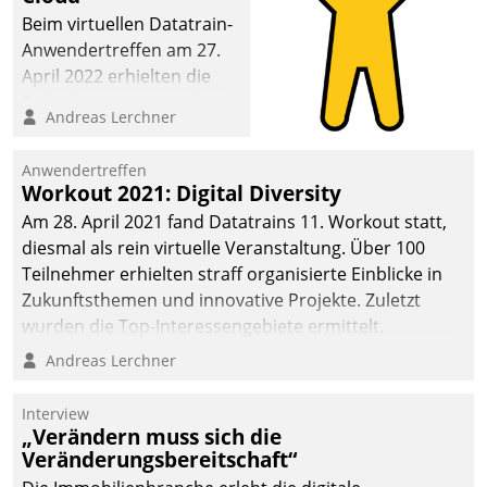
Beim virtuellen Datatrain-
Anwendertreffen am 27.
April 2022 erhielten die
Teilnehmerinnen und
Andreas Lerchner
Teilnehmer kurzweilige
Einblicke in innovative
Anwendertreffen
Cloud-Strategien und -
Workout 2021: Digital Diversity
Lösungen mit hohem
Am 28. April 2021 fand Datatrains 11. Workout statt,
Zukunftspotenzial.
diesmal als rein virtuelle Veranstaltung. Über 100
Teilnehmer erhielten straff organisierte Einblicke in
Zukunftsthemen und innovative Projekte. Zuletzt
wurden die Top-Interessengebiete ermittelt.
Andreas Lerchner
Interview
„Verändern muss sich die
Veränderungsbereitschaft“