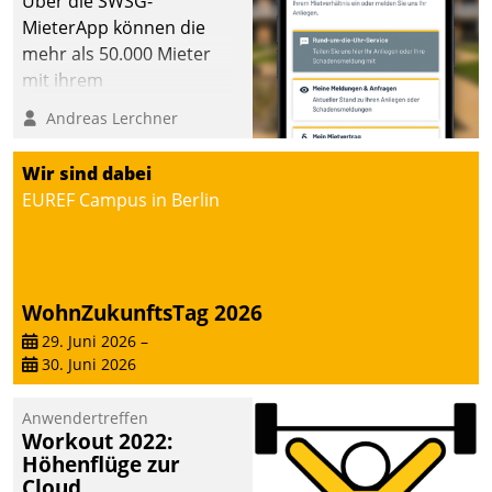
Über die SWSG-
MieterApp können die
mehr als 50.000 Mieter
mit ihrem
Wohnungsunternehmen
Andreas Lerchner
kommunizieren, auf dem
Laufenden bleiben, Daten
Wir sind dabei
einsehen und ändern
EUREF Campus in Berlin
oder
Schadensmeldungen
abgeben – rund um die
Uhr.
WohnZukunftsTag 2026
29. Juni 2026
–
30. Juni 2026
Anwendertreffen
Workout 2022:
Höhenflüge zur
Cloud