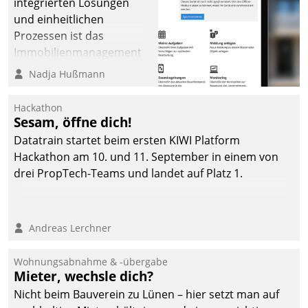
integrierten Lösungen
und einheitlichen
Prozessen ist das
Immobilienmanagement
der Bayerischen
Nadja Hußmann
Versorgungskammer im
Ressort Kapitalanlage für
Hackathon
künftige Aufgaben und
Sesam, öffne dich!
Herausforderungen
Datatrain startet beim ersten KIWI Platform
gerüstet.
Hackathon am 10. und 11. September in einem von
drei PropTech-Teams und landet auf Platz 1.
Andreas Lerchner
Wohnungsabnahme & -übergabe
Mieter, wechsle dich?
Nicht beim Bauverein zu Lünen – hier setzt man auf