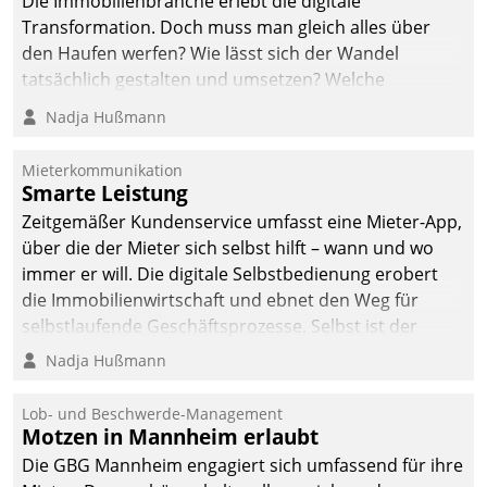
Die Immobilienbranche erlebt die digitale
Transformation. Doch muss man gleich alles über
den Haufen werfen? Wie lässt sich der Wandel
tatsächlich gestalten und umsetzen? Welche
Argumente zählen wirklich?
Nadja Hußmann
Mieterkommunikation
Smarte Leistung
Zeitgemäßer Kundenservice umfasst eine Mieter-App,
über die der Mieter sich selbst hilft – wann und wo
immer er will. Die digitale Selbstbedienung erobert
die Immobilienwirtschaft und ebnet den Weg für
selbstlaufende Geschäftsprozesse. Selbst ist der
Kunde und smart der Serviceanbieter.
Nadja Hußmann
Lob- und Beschwerde-Management
Motzen in Mannheim erlaubt
Die GBG Mannheim engagiert sich umfassend für ihre