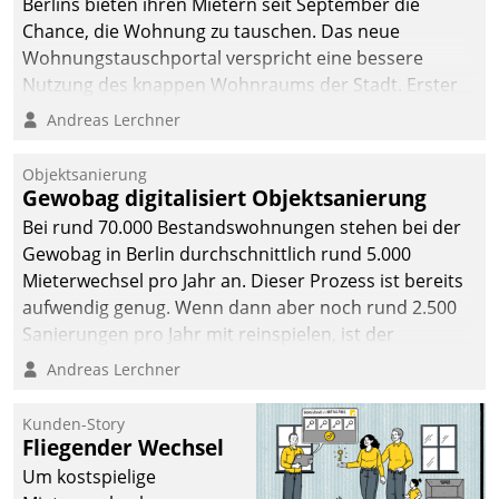
Berlins bieten ihren Mietern seit September die
Chance, die Wohnung zu tauschen. Das neue
Wohnungstauschportal verspricht eine bessere
Nutzung des knappen Wohnraums der Stadt. Erster
Anwendungsfall für Datatrains Lösung API-Hub mit
Andreas Lerchner
Schnittstellen zu den ERP-Systemen der
Unternehmen.
Objektsanierung
Gewobag digitalisiert Objektsanierung
Bei rund 70.000 Bestandswohnungen stehen bei der
Gewobag in Berlin durchschnittlich rund 5.000
Mieterwechsel pro Jahr an. Dieser Prozess ist bereits
aufwendig genug. Wenn dann aber noch rund 2.500
Sanierungen pro Jahr mit reinspielen, ist der
Betreuungs- und Organisationsaufwand immens. Im
Andreas Lerchner
Rahmen ihrer Digitalisierungsstrategie hat das
kommunale Wohnungsbauunternehmen daher
Kunden-Story
gemeinsam mit der Berliner Datatrain GmbH den
Fliegender Wechsel
Teilprozess der Objektsanierung digitalisiert.
Um kostspielige