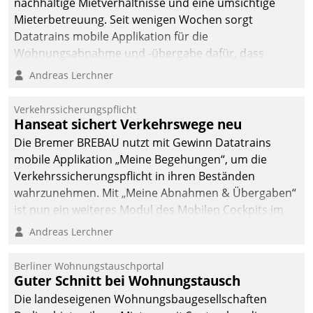
nachhaltige Mietverhältnisse und eine umsichtige
Mieterbetreuung. Seit wenigen Wochen sorgt
Datatrains mobile Applikation für die
Wohnungsabnahme und -übergabe dafür, dass
Mieter wohlgeordnet kommen und, so es sein muss,
Andreas Lerchner
gehen können.
Verkehrssicherungspflicht
Hanseat sichert Verkehrswege neu
Die Bremer BREBAU nutzt mit Gewinn Datatrains
mobile Applikation „Meine Begehungen“, um die
Verkehrssicherungspflicht in ihren Beständen
wahrzunehmen. Mit „Meine Abnahmen & Übergaben“
ist nun ein weiteres Modul des Mobilen Cockpits im
Einsatz.
Andreas Lerchner
Berliner Wohnungstauschportal
Guter Schnitt bei Wohnungstausch
Die landeseigenen Wohnungsbaugesellschaften