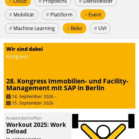
×
Cloud
#
Proptechs
#
Dienstleister
#
Mobilität
#
Plattform
×
Event
#
Machine Learning
×
Beko
#
UVI
Wir sind dabei
Kongress
28. Kongress Immobilien- und Facility-
Management mit SAP in Berlin
14. September 2026
–
15. September 2026
Anwendertreffen
Workout 2025: Work
Deload