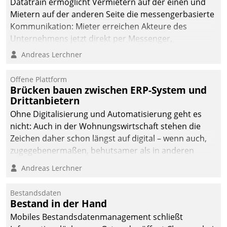
Datatrain ermöglicht Vermietern auf der einen und
Mietern auf der anderen Seite die messengerbasierte
Kommunikation: Mieter erreichen Akteure des
Unternehmens jetzt direkt per Messenger,
Mitarbeiter oder Dienstleister empfangen oder
Andreas Lerchner
versenden die Nachrichten via Cockpit.
Offene Plattform
Brücken bauen zwischen ERP-System und
Drittanbietern
Ohne Digitalisierung und Automatisierung geht es
nicht: Auch in der Wohnungswirtschaft stehen die
Zeichen daher schon längst auf digital – wenn auch,
zugegebenermaßen, behutsamer als in anderen
Branchen.
Andreas Lerchner
Bestandsdaten
Bestand in der Hand
Mobiles Bestandsdatenmanagement schließt