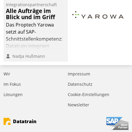
Integrationspartnerschaft
Alle Aufträge im
Blick und im Griff
Das Proptech Yarowa
setzt auf SAP-
Schnittstellenkompetenz:
Datatrain integriert
Yarowas Portal zur
Nadja Hußmann
Vergabe und Verwaltung
von Aufträgen der
Wir
Impressum
operativen
Instandhaltung in die
Im Fokus
Datenschutz
SAP-Systemlandschaft
Lösungen
Cookie-Einstellungen
deutscher
Wohnungsunternehmen
Newsletter
– und beschleunigt damit
den Weg vom
Datatrain
Mieteranliegen zum
Dienstleisterauftrag.