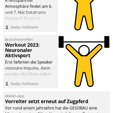
In entspannter
Atmosphäre findet am 6.
und 7. Mai Datatrains
Netzwerk-Event im
Kunden- und Partnerkreis
Nadja Hußmann
statt. Zentrale Frage: Wie
lassen sich
Branchentreffen
Mammutprojekte
Workout 2023:
meistern und Workloads
Neuronaler
Aktivsport
wuppen – bei zunehmend
anspruchsvollen
Erst lieferten die Speaker
Aufgaben und
visionäre Impulse, dann
abnehmendem
wurden die Gäste selbst
Nachwuchs?
aktiv und sammelten
Nadja Hußmann
methodisch
Vernetzungsideen fürs
Mieter-App
Quartier. Dazwischen
Vorreiter setzt erneut auf Zugpferd
zeigte Datatrain, was es
Vor rund einem Jahrzehnt hat die GESOBAU eine
Neues zu bieten hat.