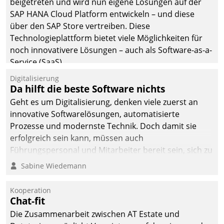
beigetreten und wird nun eigene Lösungen auf der
die Bereitschaft, sich zu überprüfen, zu hinterfragen
SAP HANA Cloud Platform entwickeln – und diese
und zu verändern.
über den SAP Store vertreiben. Diese
Technologieplattform bietet viele Möglichkeiten für
noch innovativere Lösungen – auch als Software-as-a-
Service (SaaS).
Digitalisierung
Da hilft die beste Software nichts
Geht es um Digitalisierung, denken viele zuerst an
innovative Softwarelösungen, automatisierte
Prozesse und modernste Technik. Doch damit sie
erfolgreich sein kann, müssen auch
Führungspersonal und Mitarbeiter bereit sein, sich zu
verändern und anzupassen, sonst werden sie an ihr
Sabine Wiedemann
scheitern.
Kooperation
Chat-fit
Die Zusammenarbeit zwischen AT Estate und