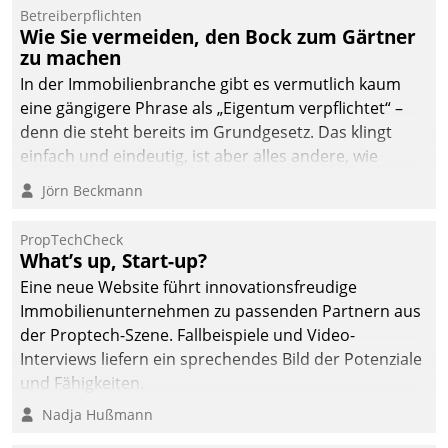
von AktivBo und
Betreiberpflichten
Datatrain ermöglicht
Wie Sie vermeiden, den Bock zum Gärtner
automatisiert ausgelöste,
zu machen
zielgerichtete
In der Immobilienbranche gibt es vermutlich kaum
Mieterbefragungen – eine
eine gängigere Phrase als „Eigentum verpflichtet“ –
starke Grundlage für
denn die steht bereits im Grundgesetz. Das klingt
intelligente,
einfach und eindeutig, ist aber alles andere, wie
datengestützte
Branchenbeschäftigte wissen. Denn mit der
Jörn Beckmann
Entscheidungen.
Verantwortung folgen Verpflichtungen.
PropTechCheck
What’s up, Start-up?
Eine neue Website führt innovationsfreudige
Immobilienunternehmen zu passenden Partnern aus
der Proptech-Szene. Fallbeispiele und Video-
Interviews liefern ein sprechendes Bild der Potenziale
und Fähigkeiten.
Nadja Hußmann