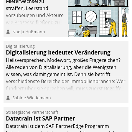
Mieterwechsel zu
straffen, Leerstand
vorzubeugen und Akteure
wie Prozesse fließend zu
vernetzen, nutzt die
Nadja Hußmann
Berliner Gewobag seit
Jahresbeginn eine
Digitalisierung
Überblick, Einsicht und
Digitalisierung bedeutet Veränderung
Eingriff bietende Lösung.
Heilsversprechen, Modewort, großes Fragezeichen?
Zur Entwicklung setzte
Alle reden von Digitalisierung, aber die Wenigsten
man auf
wissen, was damit gemeint ist. Denn sie betrifft
Cloudtechnologie,
verschiedenste Bereiche der Immobilienbranche: Wer
bewährte und Startup-
fundiert über sie sprechen will, muss zuerst Begriffe
Partner sowie erstmals
klären. Ein Aspekt ist die betriebliche Optimierung:
Sabine Wiedemann
agile Projektmethoden.
Moderne Softwarelösungen ermöglichen große
Einsparungen durch optimierte und automatisierte
Strategische Partnerschaft
Prozesse. Doch man darf nicht zu viel erwarten: Allein
Datatrain ist SAP Partner
mit der Einführung einer neuen Software ist es nicht
Datatrain ist dem SAP PartnerEdge Programm
getan. Die Digitalisierung erfordert von Unternehmen