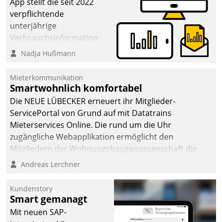
App stellt die seit 2022
verpflichtende
unterjährige
Verbrauchsinformation
schnell, zuverlässig und
Nadja Hußmann
leicht bekömmlich bereit:
Die monatlichen
Mieterkommunikation
Mitteilungen zum
Smartwohnlich komfortabel
Heizungs- und
Die NEUE LÜBECKER erneuert ihr Mitglieder-
Wasserverbrauch gehen
ServicePortal von Grund auf mit Datatrains
automatisiert, vollständig
Mieterservices Online. Die rund um die Uhr
und auf Wunsch über
zugängliche Webapplikation ermöglicht den
mehrere zuvor
Mitgliedern der Wohnungs­bau­genossenschaft die
festgelegte
Kontaktaufnahme per Smartphone, Tablet oder PC.
Andreas Lerchner
Kommunikationswege bei
den Empfängern ein.
Kundenstory
Smart gemanagt
Mit neuen SAP-