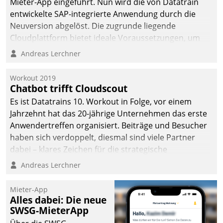
Mieter-App eingeführt. Nun wird die von Datatrain
entwickelte SAP-integrierte Anwendung durch die
Neuversion abgelöst. Die zugrunde liegende
Cloudplattform bietet ideale Voraussetzungen, um
die Funktionalität der App zu erweitern und weitere
Andreas Lerchner
innovative Apps, auch von Drittanbietern, in SAP zu
integrieren.
Workout 2019
Chatbot trifft Cloudscout
Es ist Datatrains 10. Workout in Folge, vor einem
Jahrzehnt hat das 20-jährige Unternehmen das erste
Anwendertreffen organisiert. Beiträge und Besucher
haben sich verdoppelt, diesmal sind viele Partner
dabei – klares Zeichen für die strategische
Fokussierung auf den Kunden.
Andreas Lerchner
Mieter-App
Alles dabei: Die neue
SWSG-MieterApp