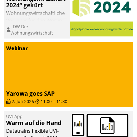
2024“ gekürt
abgeben – rund um die
Uhr.
Wohnungswirtschaftliche
Vorreiter für den Weg in
DW Die
eine digitale Zukunft zu
Wohnungswirtschaft
finden, ist das Ziel des
Awards „Digitalpioniere
Webinar
der
Wohnungswirtschaft“.
Bewerben können sich
dafür ein Team
bestehend aus
Wohnungsunternehmen
Yarowa goes SAP
und PropTech.
2. Juli 2026
11:00
–
11:30
UVI-App
Warm auf die Hand
Datatrains flexible UVI-