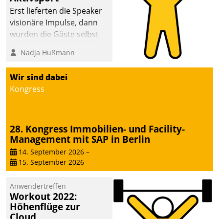
anspruchsvollen
Erst lieferten die Speaker
Aufgaben und
visionäre Impulse, dann
abnehmendem
wurden die Gäste selbst
Nachwuchs?
aktiv und sammelten
Nadja Hußmann
methodisch
Vernetzungsideen fürs
Wir sind dabei
Quartier. Dazwischen
Kongress
zeigte Datatrain, was es
Neues zu bieten hat.
28. Kongress Immobilien- und Facility-
Management mit SAP in Berlin
14. September 2026
–
15. September 2026
Anwendertreffen
Workout 2022:
Höhenflüge zur
Cloud