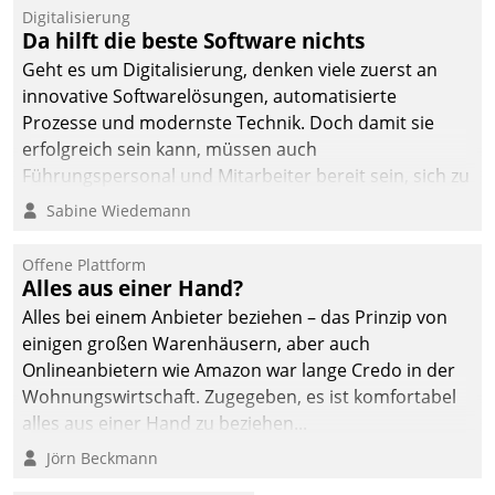
Jahresbeginn eine
Digitalisierung
Überblick, Einsicht und
Da hilft die beste Software nichts
Eingriff bietende Lösung.
Geht es um Digitalisierung, denken viele zuerst an
Zur Entwicklung setzte
innovative Softwarelösungen, automatisierte
man auf
Prozesse und modernste Technik. Doch damit sie
Cloudtechnologie,
erfolgreich sein kann, müssen auch
bewährte und Startup-
Führungspersonal und Mitarbeiter bereit sein, sich zu
Partner sowie erstmals
verändern und anzupassen, sonst werden sie an ihr
Sabine Wiedemann
agile Projektmethoden.
scheitern.
Offene Plattform
Alles aus einer Hand?
Alles bei einem Anbieter beziehen – das Prinzip von
einigen großen Warenhäusern, aber auch
Onlineanbietern wie Amazon war lange Credo in der
Wohnungswirtschaft. Zugegeben, es ist komfortabel
alles aus einer Hand zu beziehen...
Jörn Beckmann