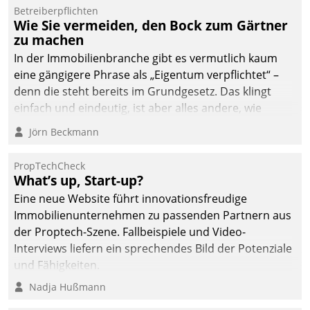
von AktivBo und
Betreiberpflichten
Datatrain ermöglicht
Wie Sie vermeiden, den Bock zum Gärtner
automatisiert ausgelöste,
zu machen
zielgerichtete
In der Immobilienbranche gibt es vermutlich kaum
Mieterbefragungen – eine
eine gängigere Phrase als „Eigentum verpflichtet“ –
starke Grundlage für
denn die steht bereits im Grundgesetz. Das klingt
intelligente,
einfach und eindeutig, ist aber alles andere, wie
datengestützte
Branchenbeschäftigte wissen. Denn mit der
Jörn Beckmann
Entscheidungen.
Verantwortung folgen Verpflichtungen.
PropTechCheck
What’s up, Start-up?
Eine neue Website führt innovationsfreudige
Immobilienunternehmen zu passenden Partnern aus
der Proptech-Szene. Fallbeispiele und Video-
Interviews liefern ein sprechendes Bild der Potenziale
und Fähigkeiten.
Nadja Hußmann