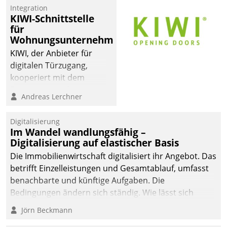
Integration
KIWI-Schnittstelle
für
Wohnungsunternehmen
KIWI, der Anbieter für
digitalen Türzugang,
kooperiert mit dem
Beratungs- und
Andreas Lerchner
Softwareentwicklungshaus
Datatrain.
Digitalisierung
Im Wandel wandlungsfähig –
Digitalisierung auf elastischer Basis
Die Immobilienwirtschaft digitalisiert ihr Angebot. Das
betrifft Einzelleistungen und Gesamtablauf, umfasst
benachbarte und künftige Aufgaben. Die
Bedingungen ändern sich ständig. Wie lässt sich
technisch die Kontrolle wahren und zugleich Freiraum
Jörn Beckmann
fürs Wachsen öffnen?