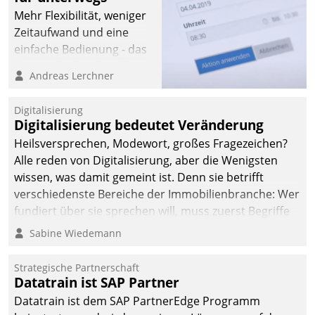
Mehr Flexibilität, weniger
Zeitaufwand und eine
einfache Bedienung - das
verspricht das aktuelle
Andreas Lerchner
Cockpit für mobile
Mitarbeiter von
Digitalisierung
Datatrain. Die meravis
Digitalisierung bedeutet Veränderung
Wohnungsbau- und
Heilsversprechen, Modewort, großes Fragezeichen?
Immobilien GmbH hat
Alle reden von Digitalisierung, aber die Wenigsten
sich dabei für den Betrieb
wissen, was damit gemeint ist. Denn sie betrifft
der Lösung über die SAP
verschiedenste Bereiche der Immobilienbranche: Wer
Cloud Platform
fundiert über sie sprechen will, muss zuerst Begriffe
entschieden - als erstes
klären. Ein Aspekt ist die betriebliche Optimierung:
Sabine Wiedemann
Unternehmen am
Moderne Softwarelösungen ermöglichen große
Wohnungsmarkt.
Einsparungen durch optimierte und automatisierte
Strategische Partnerschaft
Prozesse. Doch man darf nicht zu viel erwarten: Allein
Datatrain ist SAP Partner
mit der Einführung einer neuen Software ist es nicht
Datatrain ist dem SAP PartnerEdge Programm
getan. Die Digitalisierung erfordert von Unternehmen