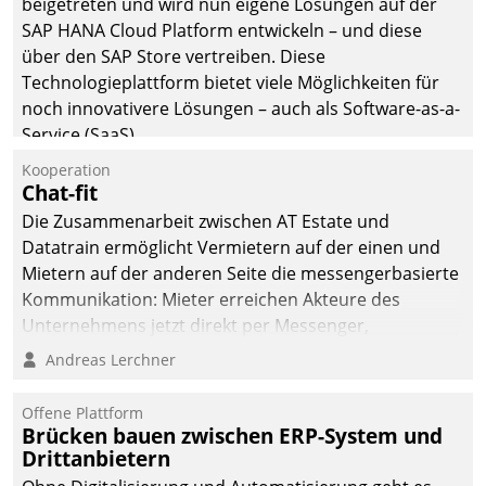
beigetreten und wird nun eigene Lösungen auf der
die Bereitschaft, sich zu überprüfen, zu hinterfragen
SAP HANA Cloud Platform entwickeln – und diese
und zu verändern.
über den SAP Store vertreiben. Diese
Technologieplattform bietet viele Möglichkeiten für
noch innovativere Lösungen – auch als Software-as-a-
Service (SaaS).
Kooperation
Chat-fit
Die Zusammenarbeit zwischen AT Estate und
Datatrain ermöglicht Vermietern auf der einen und
Mietern auf der anderen Seite die messengerbasierte
Kommunikation: Mieter erreichen Akteure des
Unternehmens jetzt direkt per Messenger,
Mitarbeiter oder Dienstleister empfangen oder
Andreas Lerchner
versenden die Nachrichten via Cockpit.
Offene Plattform
Brücken bauen zwischen ERP-System und
Drittanbietern