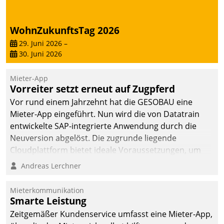
WohnZukunftsTag 2026
29. Juni 2026
–
30. Juni 2026
Mieter-App
Vorreiter setzt erneut auf Zugpferd
Vor rund einem Jahrzehnt hat die GESOBAU eine
Mieter-App eingeführt. Nun wird die von Datatrain
entwickelte SAP-integrierte Anwendung durch die
Neuversion abgelöst. Die zugrunde liegende
Cloudplattform bietet ideale Voraussetzungen, um
die Funktionalität der App zu erweitern und weitere
Andreas Lerchner
innovative Apps, auch von Drittanbietern, in SAP zu
integrieren.
Mieterkommunikation
Smarte Leistung
Zeitgemäßer Kundenservice umfasst eine Mieter-App,