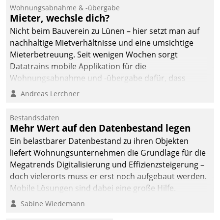
Ressort Kapitalanlage für
Wohnungsabnahme & -übergabe
künftige Aufgaben und
Mieter, wechsle dich?
Herausforderungen
Nicht beim Bauverein zu Lünen – hier setzt man auf
gerüstet.
nachhaltige Mietverhältnisse und eine umsichtige
Mieterbetreuung. Seit wenigen Wochen sorgt
Datatrains mobile Applikation für die
Wohnungsabnahme und -übergabe dafür, dass
Mieter wohlgeordnet kommen und, so es sein muss,
Andreas Lerchner
gehen können.
Bestandsdaten
Mehr Wert auf den Datenbestand legen
Ein belastbarer Datenbestand zu ihren Objekten
liefert Wohnungsunternehmen die Grundlage für die
Megatrends Digitalisierung und Effizienzsteigerung –
doch vielerorts muss er erst noch aufgebaut werden.
Mobile Lösungen sind dabei eine große Hilfe.
Sabine Wiedemann