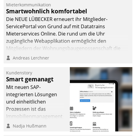
Mieterkommunikation
Smartwohnlich komfortabel
Die NEUE LÜBECKER erneuert ihr Mitglieder-
ServicePortal von Grund auf mit Datatrains
Mieterservices Online. Die rund um die Uhr
zugängliche Webapplikation ermöglicht den
Mitgliedern der Wohnungs­bau­genossenschaft die
Kontaktaufnahme per Smartphone, Tablet oder PC.
Andreas Lerchner
Kundenstory
Smart gemanagt
Mit neuen SAP-
integrierten Lösungen
und einheitlichen
Prozessen ist das
Immobilienmanagement
der Bayerischen
Nadja Hußmann
Versorgungskammer im