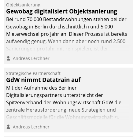
Unternehmen.
Objektsanierung
Gewobag digitalisiert Objektsanierung
Bei rund 70.000 Bestandswohnungen stehen bei der
Gewobag in Berlin durchschnittlich rund 5.000
Mieterwechsel pro Jahr an. Dieser Prozess ist bereits
aufwendig genug. Wenn dann aber noch rund 2.500
Sanierungen pro Jahr mit reinspielen, ist der
Betreuungs- und Organisationsaufwand immens. Im
Andreas Lerchner
Rahmen ihrer Digitalisierungsstrategie hat das
kommunale Wohnungsbauunternehmen daher
Strategische Partnerschaft
gemeinsam mit der Berliner Datatrain GmbH den
GdW nimmt Datatrain auf
Teilprozess der Objektsanierung digitalisiert.
Mit der Aufnahme des Berliner
Digitalisierungspartners unterstreicht der
Spitzenverband der Wohnungswirtschaft GdW die
zentrale Herausforderung, neue Strategien und
Geschäftsmodelle für die Wohnungswirtschaft zu
entwickeln.
Andreas Lerchner