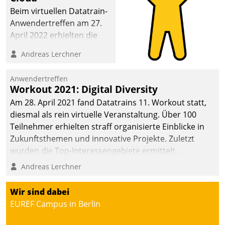
Beim virtuellen Datatrain-
Anwendertreffen am 27.
April 2022 erhielten die
Teilnehmerinnen und
Andreas Lerchner
Teilnehmer kurzweilige
Einblicke in innovative
Anwendertreffen
Cloud-Strategien und -
Workout 2021: Digital Diversity
Lösungen mit hohem
Am 28. April 2021 fand Datatrains 11. Workout statt,
Zukunftspotenzial.
diesmal als rein virtuelle Veranstaltung. Über 100
Teilnehmer erhielten straff organisierte Einblicke in
Zukunftsthemen und innovative Projekte. Zuletzt
wurden die Top-Interessengebiete ermittelt.
Andreas Lerchner
Wir sind dabei
EUREF Campus in Berlin