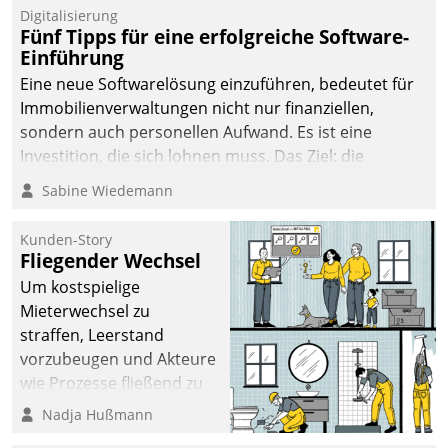
Digitalisierung
Fünf Tipps für eine erfolgreiche Software-
Einführung
Eine neue Softwarelösung einzuführen, bedeutet für
Immobilienverwaltungen nicht nur finanziellen,
sondern auch personellen Aufwand. Es ist eine
Investition, die sich lohnen muss. Das Ziel: die
nachhaltige Optimierung der Geschäftsabläufe. Damit
Sabine Wiedemann
dieses Ziel erreicht wird, sollten einige Grundregeln
befolgt werden.
Kunden-Story
Fliegender Wechsel
Um kostspielige
Mieterwechsel zu
straffen, Leerstand
vorzubeugen und Akteure
wie Prozesse fließend zu
vernetzen, nutzt die
Nadja Hußmann
Berliner Gewobag seit