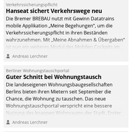
Verkehrssicherungspflicht
Hanseat sichert Verkehrswege neu
Die Bremer BREBAU nutzt mit Gewinn Datatrains
mobile Applikation „Meine Begehungen“, um die
Verkehrssicherungspflicht in ihren Beständen
wahrzunehmen. Mit „Meine Abnahmen & Übergaben“
ist nun ein weiteres Modul des Mobilen Cockpits im
Einsatz.
Andreas Lerchner
Berliner Wohnungstauschportal
Guter Schnitt bei Wohnungstausch
Die landeseigenen Wohnungsbaugesellschaften
Berlins bieten ihren Mietern seit September die
Chance, die Wohnung zu tauschen. Das neue
Wohnungstauschportal verspricht eine bessere
Nutzung des knappen Wohnraums der Stadt. Erster
Anwendungsfall für Datatrains Lösung API-Hub mit
Andreas Lerchner
Schnittstellen zu den ERP-Systemen der