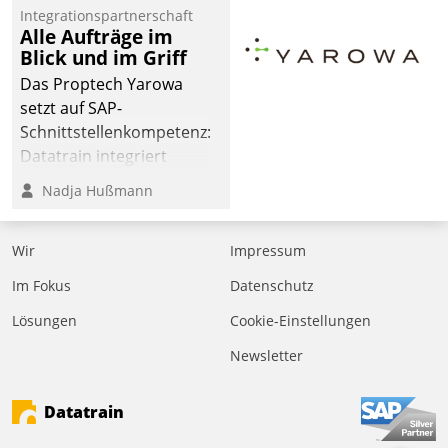
Integrationspartnerschaft
Alle Aufträge im
Blick und im Griff
Das Proptech Yarowa
setzt auf SAP-
Schnittstellenkompetenz:
Datatrain integriert
Yarowas Portal zur
Nadja Hußmann
Vergabe und Verwaltung
von Aufträgen der
Wir
Impressum
operativen
Instandhaltung in die
Im Fokus
Datenschutz
SAP-Systemlandschaft
Lösungen
Cookie-Einstellungen
deutscher
Wohnungsunternehmen
Newsletter
– und beschleunigt damit
den Weg vom
Datatrain
Mieteranliegen zum
Dienstleisterauftrag.