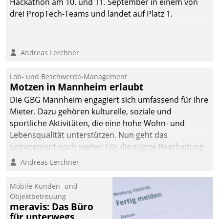
Hackathon am 10. und 11. September in einem von
drei PropTech-Teams und landet auf Platz 1.
Andreas Lerchner
Lob- und Beschwerde-Management
Motzen in Mannheim erlaubt
Die GBG Mannheim engagiert sich umfassend für ihre
Mieter. Dazu gehören kulturelle, soziale und
sportliche Aktivitäten, die eine hohe Wohn- und
Lebensqualität unterstützen. Nun geht das
Engagement noch weiter: Für die zügige Bearbeitung
von Beschwerden – oder Lob – richtet das
Andreas Lerchner
Unternehmen mit Datatrains Applikation fürs Lob-
und Beschwerde-Management einen eigenen Kanal
Mobile Kunden- und
ein.
Objektbetreuung
meravis: Das Büro
für unterwegs