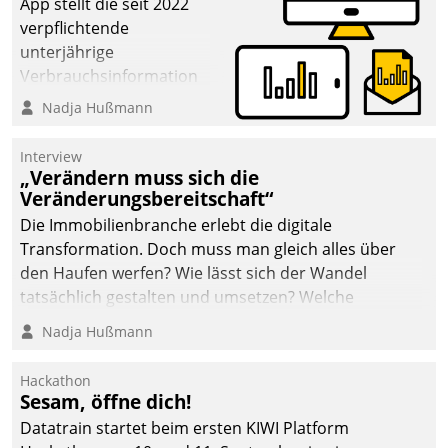
App stellt die seit 2022
verpflichtende
unterjährige
Verbrauchsinformation
schnell, zuverlässig und
Nadja Hußmann
leicht bekömmlich bereit:
Die monatlichen
Interview
Mitteilungen zum
„Verändern muss sich die
Veränderungsbereitschaft“
Heizungs- und
Wasserverbrauch gehen
Die Immobilienbranche erlebt die digitale
automatisiert, vollständig
Transformation. Doch muss man gleich alles über
und auf Wunsch über
den Haufen werfen? Wie lässt sich der Wandel
mehrere zuvor
tatsächlich gestalten und umsetzen? Welche
festgelegte
Argumente zählen wirklich?
Nadja Hußmann
Kommunikationswege bei
den Empfängern ein.
Hackathon
Sesam, öffne dich!
Datatrain startet beim ersten KIWI Platform