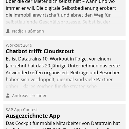
über die der Mieter sich selbst hilft – wann und wo
immer er will. Die digitale Selbstbedienung erobert
die Immobilienwirtschaft und ebnet den Weg für
selbstlaufende Geschäftsprozesse. Selbst ist der
Kunde und smart der Serviceanbieter.
Nadja Hußmann
Workout 2019
Chatbot trifft Cloudscout
Es ist Datatrains 10. Workout in Folge, vor einem
Jahrzehnt hat das 20-jährige Unternehmen das erste
Anwendertreffen organisiert. Beiträge und Besucher
haben sich verdoppelt, diesmal sind viele Partner
dabei – klares Zeichen für die strategische
Fokussierung auf den Kunden.
Andreas Lerchner
SAP App Contest
Ausgezeichnete App
Das Cockpit für mobile Mitarbeiter von Datatrain hat