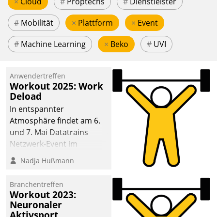
×
Cloud
#
Proptechs
#
Dienstleister
#
Mobilität
×
Plattform
×
Event
#
Machine Learning
×
Beko
#
UVI
Anwendertreffen
Workout 2025: Work
Deload
In entspannter
Atmosphäre findet am 6.
und 7. Mai Datatrains
Netzwerk-Event im
Kunden- und Partnerkreis
Nadja Hußmann
statt. Zentrale Frage: Wie
lassen sich
Branchentreffen
Mammutprojekte
Workout 2023:
meistern und Workloads
Neuronaler
Aktivsport
wuppen – bei zunehmend