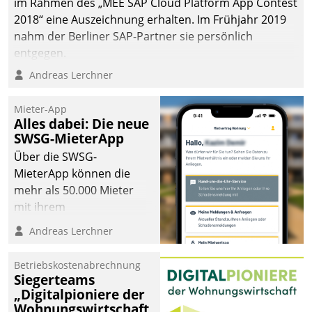
im Rahmen des „MEE SAP Cloud Platform App Contest
2018“ eine Auszeichnung erhalten. Im Frühjahr 2019
nahm der Berliner SAP-Partner sie persönlich
entgegen.
Andreas Lerchner
Mieter-App
Alles dabei: Die neue
SWSG-MieterApp
Über die SWSG-
MieterApp können die
mehr als 50.000 Mieter
mit ihrem
Wohnungsunternehmen
Andreas Lerchner
kommunizieren, auf dem
Laufenden bleiben, Daten
Betriebskostenabrechnung
einsehen und ändern
Siegerteams
oder
„Digitalpioniere der
Wohnungswirtschaft
Schadensmeldungen