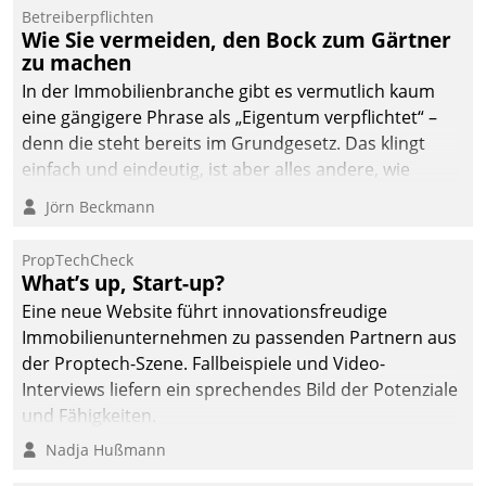
von AktivBo und
Betreiberpflichten
Datatrain ermöglicht
Wie Sie vermeiden, den Bock zum Gärtner
automatisiert ausgelöste,
zu machen
zielgerichtete
In der Immobilienbranche gibt es vermutlich kaum
Mieterbefragungen – eine
eine gängigere Phrase als „Eigentum verpflichtet“ –
starke Grundlage für
denn die steht bereits im Grundgesetz. Das klingt
intelligente,
einfach und eindeutig, ist aber alles andere, wie
datengestützte
Branchenbeschäftigte wissen. Denn mit der
Jörn Beckmann
Entscheidungen.
Verantwortung folgen Verpflichtungen.
PropTechCheck
What’s up, Start-up?
Eine neue Website führt innovationsfreudige
Immobilienunternehmen zu passenden Partnern aus
der Proptech-Szene. Fallbeispiele und Video-
Interviews liefern ein sprechendes Bild der Potenziale
und Fähigkeiten.
Nadja Hußmann