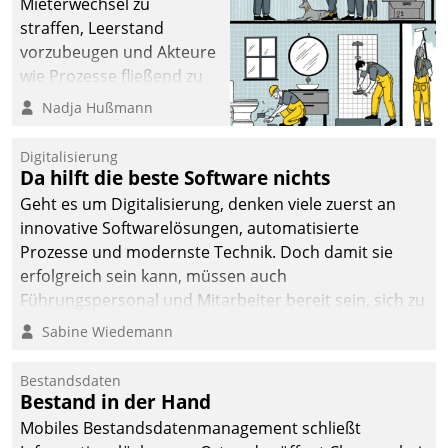
Mieterwechsel zu
straffen, Leerstand
vorzubeugen und Akteure
wie Prozesse fließend zu
vernetzen, nutzt die
Nadja Hußmann
Berliner Gewobag seit
Jahresbeginn eine
Digitalisierung
Überblick, Einsicht und
Da hilft die beste Software nichts
Eingriff bietende Lösung.
Geht es um Digitalisierung, denken viele zuerst an
Zur Entwicklung setzte
innovative Softwarelösungen, automatisierte
man auf
Prozesse und modernste Technik. Doch damit sie
Cloudtechnologie,
erfolgreich sein kann, müssen auch
bewährte und Startup-
Führungspersonal und Mitarbeiter bereit sein, sich zu
Partner sowie erstmals
verändern und anzupassen, sonst werden sie an ihr
Sabine Wiedemann
agile Projektmethoden.
scheitern.
Bestandsdaten
Bestand in der Hand
Mobiles Bestandsdatenmanagement schließt