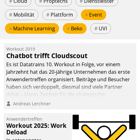
#
Cloud
#
Proptechs
#
Dienstleister
#
Mobilität
#
Plattform
×
Event
×
Machine Learning
×
Beko
#
UVI
Workout 2019
Chatbot trifft Cloudscout
Es ist Datatrains 10. Workout in Folge, vor einem
Jahrzehnt hat das 20-jährige Unternehmen das erste
Anwendertreffen organisiert. Beiträge und Besucher
haben sich verdoppelt, diesmal sind viele Partner
dabei – klares Zeichen für die strategische
Fokussierung auf den Kunden.
Andreas Lerchner
Anwendertreffen
Workout 2025: Work
Deload