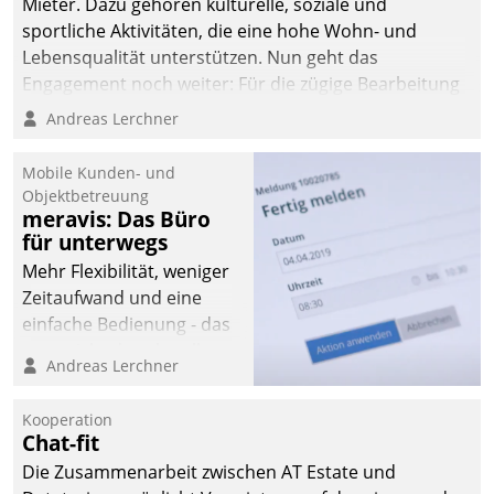
Mieter. Dazu gehören kulturelle, soziale und
sportliche Aktivitäten, die eine hohe Wohn- und
Lebensqualität unterstützen. Nun geht das
Engagement noch weiter: Für die zügige Bearbeitung
von Beschwerden – oder Lob – richtet das
Andreas Lerchner
Unternehmen mit Datatrains Applikation fürs Lob-
und Beschwerde-Management einen eigenen Kanal
Mobile Kunden- und
ein.
Objektbetreuung
meravis: Das Büro
für unterwegs
Mehr Flexibilität, weniger
Zeitaufwand und eine
einfache Bedienung - das
verspricht das aktuelle
Andreas Lerchner
Cockpit für mobile
Mitarbeiter von
Kooperation
Datatrain. Die meravis
Chat-fit
Wohnungsbau- und
Die Zusammenarbeit zwischen AT Estate und
Immobilien GmbH hat