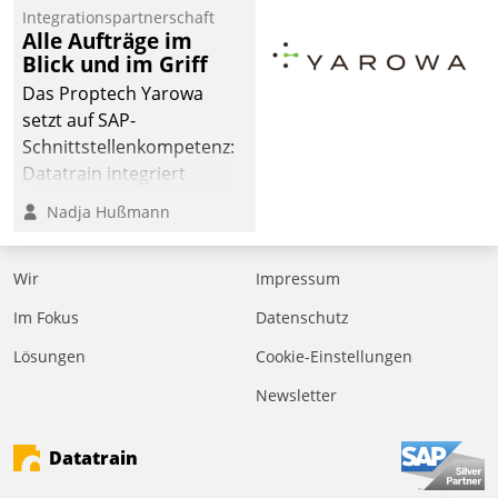
Integrationspartnerschaft
Alle Aufträge im
Blick und im Griff
Das Proptech Yarowa
setzt auf SAP-
Schnittstellenkompetenz:
Datatrain integriert
Yarowas Portal zur
Nadja Hußmann
Vergabe und Verwaltung
von Aufträgen der
Wir
Impressum
operativen
Instandhaltung in die
Im Fokus
Datenschutz
SAP-Systemlandschaft
Lösungen
Cookie-Einstellungen
deutscher
Wohnungsunternehmen
Newsletter
– und beschleunigt damit
den Weg vom
Datatrain
Mieteranliegen zum
Dienstleisterauftrag.