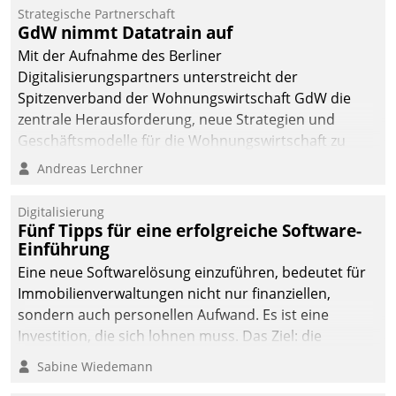
Strategische Partnerschaft
GdW nimmt Datatrain auf
Mit der Aufnahme des Berliner
Digitalisierungspartners unterstreicht der
Spitzenverband der Wohnungswirtschaft GdW die
zentrale Herausforderung, neue Strategien und
Geschäftsmodelle für die Wohnungswirtschaft zu
entwickeln.
Andreas Lerchner
Digitalisierung
Fünf Tipps für eine erfolgreiche Software-
Einführung
Eine neue Softwarelösung einzuführen, bedeutet für
Immobilienverwaltungen nicht nur finanziellen,
sondern auch personellen Aufwand. Es ist eine
Investition, die sich lohnen muss. Das Ziel: die
nachhaltige Optimierung der Geschäftsabläufe. Damit
Sabine Wiedemann
dieses Ziel erreicht wird, sollten einige Grundregeln