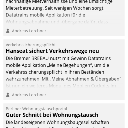
nachhaltige Mietverhältnisse und eine umsichtige
Mieterbetreuung. Seit wenigen Wochen sorgt
Datatrains mobile Applikation für die
Wohnungsabnahme und -übergabe dafür, dass
Mieter wohlgeordnet kommen und, so es sein muss,
Andreas Lerchner
gehen können.
Verkehrssicherungspflicht
Hanseat sichert Verkehrswege neu
Die Bremer BREBAU nutzt mit Gewinn Datatrains
mobile Applikation „Meine Begehungen“, um die
Verkehrssicherungspflicht in ihren Beständen
wahrzunehmen. Mit „Meine Abnahmen & Übergaben“
ist nun ein weiteres Modul des Mobilen Cockpits im
Einsatz.
Andreas Lerchner
Berliner Wohnungstauschportal
Guter Schnitt bei Wohnungstausch
Die landeseigenen Wohnungsbaugesellschaften