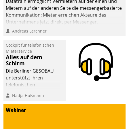
Datatrain ermöglicht Vermietern auf der einen und
sich dabei für den Betrieb
Mietern auf der anderen Seite die messengerbasierte
der Lösung über die SAP
Kommunikation: Mieter erreichen Akteure des
Cloud Platform
Unternehmens jetzt direkt per Messenger,
entschieden - als erstes
Mitarbeiter oder Dienstleister empfangen oder
Andreas Lerchner
Unternehmen am
versenden die Nachrichten via Cockpit.
Wohnungsmarkt.
Cockpit für telefonischen
Mieterservice
Alles auf dem
Schirm
Die Berliner GESOBAU
unterstützt ihren
telefonischen
Mieterservice mit einem
Nadja Hußmann
digitalen Cockpit, das
situationsbezogen
Webinar
passende Fragen und
Schlagworte auswirft.
Eine intuitive