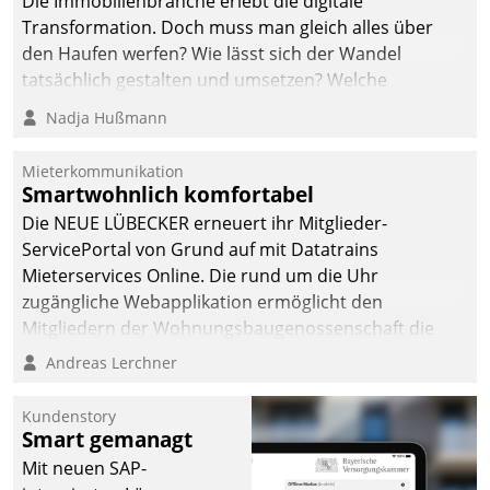
Die Immobilienbranche erlebt die digitale
Transformation. Doch muss man gleich alles über
den Haufen werfen? Wie lässt sich der Wandel
tatsächlich gestalten und umsetzen? Welche
Argumente zählen wirklich?
Nadja Hußmann
Mieterkommunikation
Smartwohnlich komfortabel
Die NEUE LÜBECKER erneuert ihr Mitglieder-
ServicePortal von Grund auf mit Datatrains
Mieterservices Online. Die rund um die Uhr
zugängliche Webapplikation ermöglicht den
Mitgliedern der Wohnungs­bau­genossenschaft die
Kontaktaufnahme per Smartphone, Tablet oder PC.
Andreas Lerchner
Kundenstory
Smart gemanagt
Mit neuen SAP-