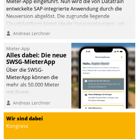
Mieter-App eingeführt. Nun wird die von Datatrain
entwickelte SAP-integrierte Anwendung durch die
Neuversion abgelöst. Die zugrunde liegende
Cloudplattform bietet ideale Voraussetzungen, um
die Funktionalität der App zu erweitern und weitere
Andreas Lerchner
innovative Apps, auch von Drittanbietern, in SAP zu
integrieren.
Mieter-App
Alles dabei: Die neue
SWSG-MieterApp
Über die SWSG-
MieterApp können die
mehr als 50.000 Mieter
mit ihrem
Wohnungsunternehmen
Andreas Lerchner
kommunizieren, auf dem
Laufenden bleiben, Daten
Wir sind dabei
einsehen und ändern
Kongress
oder
Schadensmeldungen