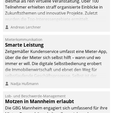
diesmal als rein virtuelle Veranstaltung. Über 100
Teilnehmer erhielten straff organisierte Einblicke in
Zukunftsthemen und innovative Projekte. Zuletzt
wurden die Top-Interessengebiete ermittelt.
Andreas Lerchner
Mieterkommunikation
Smarte Leistung
Zeitgemäßer Kundenservice umfasst eine Mieter-App,
über die der Mieter sich selbst hilft – wann und wo
immer er will. Die digitale Selbstbedienung erobert
die Immobilienwirtschaft und ebnet den Weg für
selbstlaufende Geschäftsprozesse. Selbst ist der
Kunde und smart der Serviceanbieter.
Nadja Hußmann
Lob- und Beschwerde-Management
Motzen in Mannheim erlaubt
Die GBG Mannheim engagiert sich umfassend für ihre