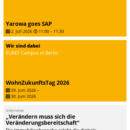
Dialogführung ermöglicht
dem externen
Serviceteam, Anrufe von
Yarowa goes SAP
Mietenden zügiger und
2. Juli 2026
11:00
–
11:30
effizienter zu bearbeiten.
Wir sind dabei
EUREF Campus in Berlin
WohnZukunftsTag 2026
29. Juni 2026
–
30. Juni 2026
Interview
„Verändern muss sich die
Veränderungsbereitschaft“