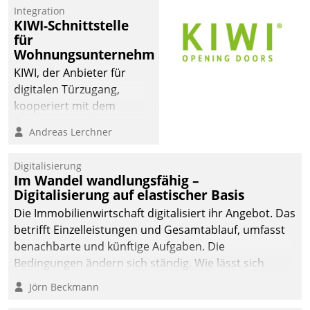
Integration
KIWI-Schnittstelle
für
Wohnungsunternehmen
KIWI, der Anbieter für
digitalen Türzugang,
kooperiert mit dem
Beratungs- und
Andreas Lerchner
Softwareentwicklungshaus
Datatrain.
Digitalisierung
Im Wandel wandlungsfähig –
Digitalisierung auf elastischer Basis
Die Immobilienwirtschaft digitalisiert ihr Angebot. Das
betrifft Einzelleistungen und Gesamtablauf, umfasst
benachbarte und künftige Aufgaben. Die
Bedingungen ändern sich ständig. Wie lässt sich
technisch die Kontrolle wahren und zugleich Freiraum
Jörn Beckmann
fürs Wachsen öffnen?