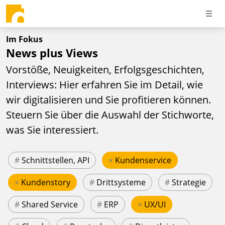
Im Fokus
News plus Views
Vorstöße, Neuigkeiten, Erfolgsgeschichten,
Interviews: Hier erfahren Sie im Detail, wie
wir digitalisieren und Sie profitieren können.
Steuern Sie über die Auswahl der Stichworte,
was Sie interessiert.
#
Schnittstellen, API
×
Kundenservice
×
Kundenstory
#
Drittsysteme
#
Strategie
#
Shared Service
#
ERP
×
UX/UI