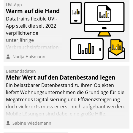
UVI-App
Warm auf die Hand
Datatrains flexible UVI-
App stellt die seit 2022
verpflichtende
unterjährige
Verbrauchsinformation
schnell, zuverlässig und
Nadja Hußmann
leicht bekömmlich bereit:
Die monatlichen
Bestandsdaten
Mitteilungen zum
Mehr Wert auf den Datenbestand legen
Heizungs- und
Ein belastbarer Datenbestand zu ihren Objekten
Wasserverbrauch gehen
liefert Wohnungsunternehmen die Grundlage für die
automatisiert, vollständig
Megatrends Digitalisierung und Effizienzsteigerung –
und auf Wunsch über
doch vielerorts muss er erst noch aufgebaut werden.
mehrere zuvor
Mobile Lösungen sind dabei eine große Hilfe.
festgelegte
Sabine Wiedemann
Kommunikationswege bei
den Empfängern ein.