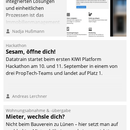
integrierten Lösungen
und einheitlichen
Prozessen ist das
Immobilienmanagement
der Bayerischen
Nadja Hußmann
Versorgungskammer im
Ressort Kapitalanlage für
Hackathon
künftige Aufgaben und
Sesam, öffne dich!
Herausforderungen
Datatrain startet beim ersten KIWI Platform
gerüstet.
Hackathon am 10. und 11. September in einem von
drei PropTech-Teams und landet auf Platz 1.
Andreas Lerchner
Wohnungsabnahme & -übergabe
Mieter, wechsle dich?
Nicht beim Bauverein zu Lünen – hier setzt man auf