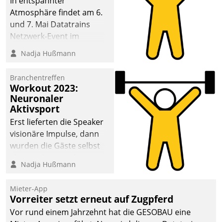
In entspannter
Atmosphäre findet am 6.
und 7. Mai Datatrains
Netzwerk-Event im
Kunden- und Partnerkreis
Nadja Hußmann
statt. Zentrale Frage: Wie
lassen sich
Branchentreffen
Mammutprojekte
Workout 2023:
meistern und Workloads
Neuronaler
Aktivsport
wuppen – bei zunehmend
anspruchsvollen
Erst lieferten die Speaker
Aufgaben und
visionäre Impulse, dann
abnehmendem
wurden die Gäste selbst
Nachwuchs?
aktiv und sammelten
Nadja Hußmann
methodisch
Vernetzungsideen fürs
Mieter-App
Quartier. Dazwischen
Vorreiter setzt erneut auf Zugpferd
zeigte Datatrain, was es
Vor rund einem Jahrzehnt hat die GESOBAU eine
Neues zu bieten hat.