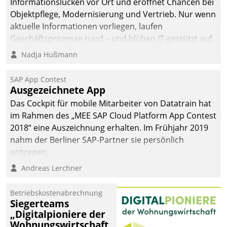
Informationslücken vor Ort und eröffnet Chancen bei
Objektpflege, Modernisierung und Vertrieb. Nur wenn
aktuelle Informationen vorliegen, laufen
Geschäftsprozesse rund – und blühen IT-gestützt auf.
Nadja Hußmann
SAP App Contest
Ausgezeichnete App
Das Cockpit für mobile Mitarbeiter von Datatrain hat
im Rahmen des „MEE SAP Cloud Platform App Contest
2018“ eine Auszeichnung erhalten. Im Frühjahr 2019
nahm der Berliner SAP-Partner sie persönlich
entgegen.
Andreas Lerchner
Betriebskostenabrechnung
Siegerteams
„Digitalpioniere der
Wohnungswirtschaft