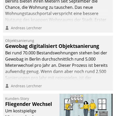
Berlins bieten ihren Mietern seit September die
Chance, die Wohnung zu tauschen. Das neue
Wohnungstauschportal verspricht eine bessere
Nutzung des knappen Wohnraums der Stadt. Erster
Anwendungsfall für Datatrains Lösung API-Hub mit
Andreas Lerchner
Schnittstellen zu den ERP-Systemen der
Unternehmen.
Objektsanierung
Gewobag digitalisiert Objektsanierung
Bei rund 70.000 Bestandswohnungen stehen bei der
Gewobag in Berlin durchschnittlich rund 5.000
Mieterwechsel pro Jahr an. Dieser Prozess ist bereits
aufwendig genug. Wenn dann aber noch rund 2.500
Sanierungen pro Jahr mit reinspielen, ist der
Betreuungs- und Organisationsaufwand immens. Im
Andreas Lerchner
Rahmen ihrer Digitalisierungsstrategie hat das
kommunale Wohnungsbauunternehmen daher
Kunden-Story
gemeinsam mit der Berliner Datatrain GmbH den
Fliegender Wechsel
Teilprozess der Objektsanierung digitalisiert.
Um kostspielige