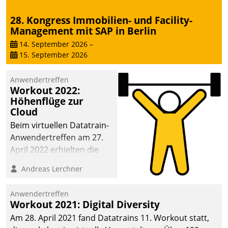
abgeben – rund um die
28. Kongress Immobilien- und Facility-
Uhr.
Management mit SAP in Berlin
14. September 2026
–
15. September 2026
Anwendertreffen
Workout 2022:
Höhenflüge zur
Cloud
Beim virtuellen Datatrain-
Anwendertreffen am 27.
April 2022 erhielten die
Teilnehmerinnen und
Andreas Lerchner
Teilnehmer kurzweilige
Einblicke in innovative
Anwendertreffen
Cloud-Strategien und -
Workout 2021: Digital Diversity
Lösungen mit hohem
Am 28. April 2021 fand Datatrains 11. Workout statt,
Zukunftspotenzial.