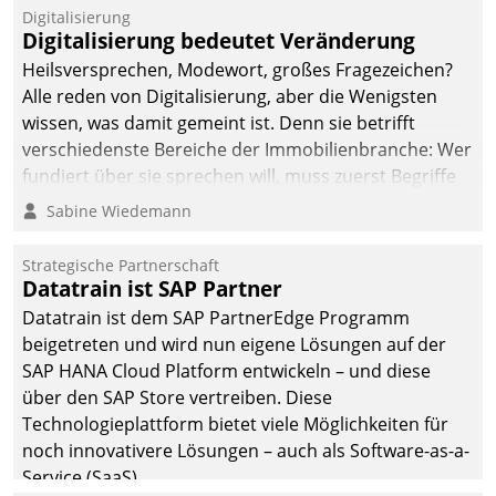
befolgt werden.
Digitalisierung
Digitalisierung bedeutet Veränderung
Heilsversprechen, Modewort, großes Fragezeichen?
Alle reden von Digitalisierung, aber die Wenigsten
wissen, was damit gemeint ist. Denn sie betrifft
verschiedenste Bereiche der Immobilienbranche: Wer
fundiert über sie sprechen will, muss zuerst Begriffe
klären. Ein Aspekt ist die betriebliche Optimierung:
Sabine Wiedemann
Moderne Softwarelösungen ermöglichen große
Einsparungen durch optimierte und automatisierte
Strategische Partnerschaft
Prozesse. Doch man darf nicht zu viel erwarten: Allein
Datatrain ist SAP Partner
mit der Einführung einer neuen Software ist es nicht
Datatrain ist dem SAP PartnerEdge Programm
getan. Die Digitalisierung erfordert von Unternehmen
beigetreten und wird nun eigene Lösungen auf der
die Bereitschaft, sich zu überprüfen, zu hinterfragen
SAP HANA Cloud Platform entwickeln – und diese
und zu verändern.
über den SAP Store vertreiben. Diese
Technologieplattform bietet viele Möglichkeiten für
noch innovativere Lösungen – auch als Software-as-a-
Service (SaaS).