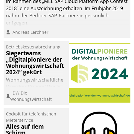
im Rahmen des „MEE SAP Cloud Platform App Contest
2018“ eine Auszeichnung erhalten. Im Frühjahr 2019
nahm der Berliner SAP-Partner sie persönlich
entgegen.
Andreas Lerchner
Betriebskostenabrechnung
Siegerteams
„Digitalpioniere der
Wohnungswirtschaft
2024“ gekürt
Wohnungswirtschaftliche
Vorreiter für den Weg in
DW Die
eine digitale Zukunft zu
Wohnungswirtschaft
finden, ist das Ziel des
Awards „Digitalpioniere
Cockpit für telefonischen
der
Mieterservice
Wohnungswirtschaft“.
Alles auf dem
Bewerben können sich
Schirm