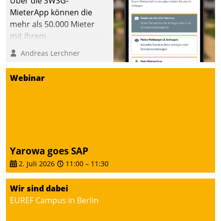
Über die SWSG-
MieterApp können die
mehr als 50.000 Mieter
mit ihrem
Wohnungsunternehmen
Andreas Lerchner
kommunizieren, auf dem
Laufenden bleiben, Daten
Webinar
einsehen und ändern
oder
Schadensmeldungen
abgeben – rund um die
Uhr.
Yarowa goes SAP
2. Juli 2026
11:00
–
11:30
Wir sind dabei
EUREF Campus in Berlin