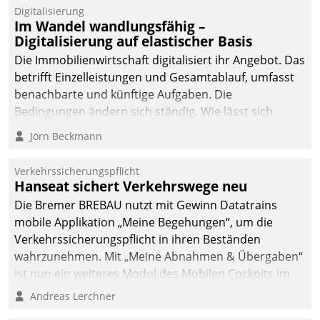
Datatrain.
Digitalisierung
Im Wandel wandlungsfähig –
Digitalisierung auf elastischer Basis
Die Immobilienwirtschaft digitalisiert ihr Angebot. Das
betrifft Einzelleistungen und Gesamtablauf, umfasst
benachbarte und künftige Aufgaben. Die
Bedingungen ändern sich ständig. Wie lässt sich
technisch die Kontrolle wahren und zugleich Freiraum
Jörn Beckmann
fürs Wachsen öffnen?
Verkehrssicherungspflicht
Hanseat sichert Verkehrswege neu
Die Bremer BREBAU nutzt mit Gewinn Datatrains
mobile Applikation „Meine Begehungen“, um die
Verkehrssicherungspflicht in ihren Beständen
wahrzunehmen. Mit „Meine Abnahmen & Übergaben“
ist nun ein weiteres Modul des Mobilen Cockpits im
Einsatz.
Andreas Lerchner