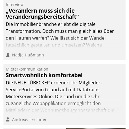
Interview
„Verändern muss sich die
Veränderungsbereitschaft“
Die Immobilienbranche erlebt die digitale
Transformation. Doch muss man gleich alles über
den Haufen werfen? Wie lässt sich der Wandel
tatsächlich gestalten und umsetzen? Welche
Argumente zählen wirklich?
Nadja Hußmann
Mieterkommunikation
Smartwohnlich komfortabel
Die NEUE LÜBECKER erneuert ihr Mitglieder-
ServicePortal von Grund auf mit Datatrains
Mieterservices Online. Die rund um die Uhr
zugängliche Webapplikation ermöglicht den
Mitgliedern der Wohnungs­bau­genossenschaft die
Kontaktaufnahme per Smartphone, Tablet oder PC.
Andreas Lerchner