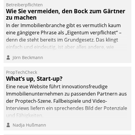
von AktivBo und
Betreiberpflichten
Datatrain ermöglicht
Wie Sie vermeiden, den Bock zum Gärtner
automatisiert ausgelöste,
zu machen
zielgerichtete
In der Immobilienbranche gibt es vermutlich kaum
Mieterbefragungen – eine
eine gängigere Phrase als „Eigentum verpflichtet“ –
starke Grundlage für
denn die steht bereits im Grundgesetz. Das klingt
intelligente,
einfach und eindeutig, ist aber alles andere, wie
datengestützte
Branchenbeschäftigte wissen. Denn mit der
Jörn Beckmann
Entscheidungen.
Verantwortung folgen Verpflichtungen.
PropTechCheck
What’s up, Start-up?
Eine neue Website führt innovationsfreudige
Immobilienunternehmen zu passenden Partnern aus
der Proptech-Szene. Fallbeispiele und Video-
Interviews liefern ein sprechendes Bild der Potenziale
und Fähigkeiten.
Nadja Hußmann