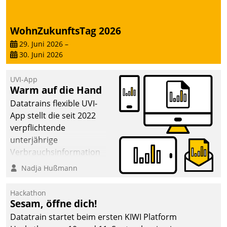
WohnZukunftsTag 2026
29. Juni 2026
–
30. Juni 2026
UVI-App
Warm auf die Hand
Datatrains flexible UVI-
App stellt die seit 2022
verpflichtende
unterjährige
Verbrauchsinformation
schnell, zuverlässig und
Nadja Hußmann
leicht bekömmlich bereit:
Die monatlichen
Hackathon
Mitteilungen zum
Sesam, öffne dich!
Heizungs- und
Datatrain startet beim ersten KIWI Platform
Wasserverbrauch gehen