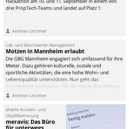
Hackathon am 10. und 11. September in einem von
automatisiert, vollständig
drei PropTech-Teams und landet auf Platz 1.
und auf Wunsch über
mehrere zuvor
festgelegte
Andreas Lerchner
Kommunikationswege bei
den Empfängern ein.
Lob- und Beschwerde-Management
Motzen in Mannheim erlaubt
Die GBG Mannheim engagiert sich umfassend für ihre
Mieter. Dazu gehören kulturelle, soziale und
sportliche Aktivitäten, die eine hohe Wohn- und
Lebensqualität unterstützen. Nun geht das
Engagement noch weiter: Für die zügige Bearbeitung
von Beschwerden – oder Lob – richtet das
Andreas Lerchner
Unternehmen mit Datatrains Applikation fürs Lob-
und Beschwerde-Management einen eigenen Kanal
Mobile Kunden- und
ein.
Objektbetreuung
meravis: Das Büro
für unterwegs