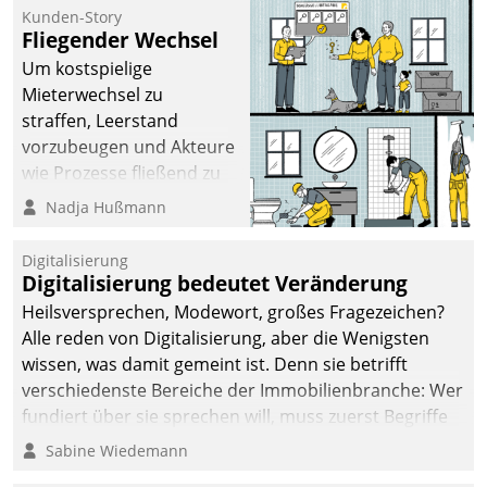
befolgt werden.
Kunden-Story
Fliegender Wechsel
Um kostspielige
Mieterwechsel zu
straffen, Leerstand
vorzubeugen und Akteure
wie Prozesse fließend zu
vernetzen, nutzt die
Nadja Hußmann
Berliner Gewobag seit
Jahresbeginn eine
Digitalisierung
Überblick, Einsicht und
Digitalisierung bedeutet Veränderung
Eingriff bietende Lösung.
Heilsversprechen, Modewort, großes Fragezeichen?
Zur Entwicklung setzte
Alle reden von Digitalisierung, aber die Wenigsten
man auf
wissen, was damit gemeint ist. Denn sie betrifft
Cloudtechnologie,
verschiedenste Bereiche der Immobilienbranche: Wer
bewährte und Startup-
fundiert über sie sprechen will, muss zuerst Begriffe
Partner sowie erstmals
klären. Ein Aspekt ist die betriebliche Optimierung:
Sabine Wiedemann
agile Projektmethoden.
Moderne Softwarelösungen ermöglichen große