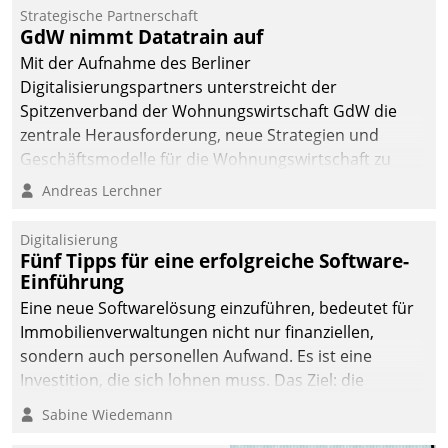
kommunale Wohnungsbauunternehmen daher
Strategische Partnerschaft
gemeinsam mit der Berliner Datatrain GmbH den
GdW nimmt Datatrain auf
Teilprozess der Objektsanierung digitalisiert.
Mit der Aufnahme des Berliner
Digitalisierungspartners unterstreicht der
Spitzenverband der Wohnungswirtschaft GdW die
zentrale Herausforderung, neue Strategien und
Geschäftsmodelle für die Wohnungswirtschaft zu
entwickeln.
Andreas Lerchner
Digitalisierung
Fünf Tipps für eine erfolgreiche Software-
Einführung
Eine neue Softwarelösung einzuführen, bedeutet für
Immobilienverwaltungen nicht nur finanziellen,
sondern auch personellen Aufwand. Es ist eine
Investition, die sich lohnen muss. Das Ziel: die
nachhaltige Optimierung der Geschäftsabläufe. Damit
Sabine Wiedemann
dieses Ziel erreicht wird, sollten einige Grundregeln