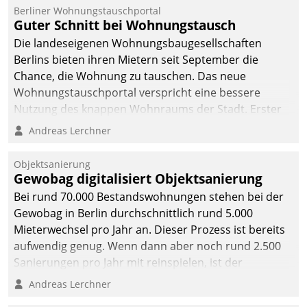
Berliner Wohnungstauschportal
Guter Schnitt bei Wohnungstausch
Die landeseigenen Wohnungsbaugesellschaften
Berlins bieten ihren Mietern seit September die
Chance, die Wohnung zu tauschen. Das neue
Wohnungstauschportal verspricht eine bessere
Nutzung des knappen Wohnraums der Stadt. Erster
Anwendungsfall für Datatrains Lösung API-Hub mit
Andreas Lerchner
Schnittstellen zu den ERP-Systemen der
Unternehmen.
Objektsanierung
Gewobag digitalisiert Objektsanierung
Bei rund 70.000 Bestandswohnungen stehen bei der
Gewobag in Berlin durchschnittlich rund 5.000
Mieterwechsel pro Jahr an. Dieser Prozess ist bereits
aufwendig genug. Wenn dann aber noch rund 2.500
Sanierungen pro Jahr mit reinspielen, ist der
Betreuungs- und Organisationsaufwand immens. Im
Andreas Lerchner
Rahmen ihrer Digitalisierungsstrategie hat das