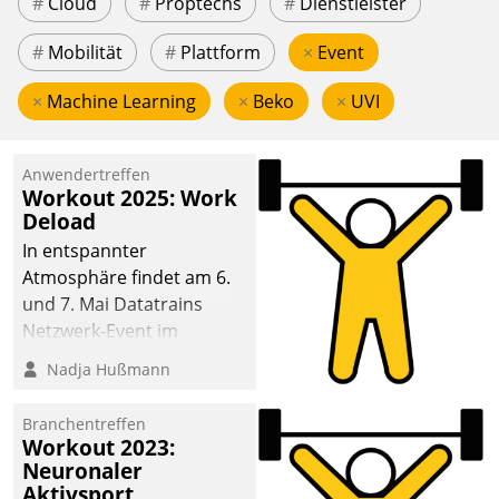
#
Cloud
#
Proptechs
#
Dienstleister
#
Mobilität
#
Plattform
×
Event
×
Machine Learning
×
Beko
×
UVI
Anwendertreffen
Workout 2025: Work
Deload
In entspannter
Atmosphäre findet am 6.
und 7. Mai Datatrains
Netzwerk-Event im
Kunden- und Partnerkreis
Nadja Hußmann
statt. Zentrale Frage: Wie
lassen sich
Branchentreffen
Mammutprojekte
Workout 2023:
meistern und Workloads
Neuronaler
Aktivsport
wuppen – bei zunehmend