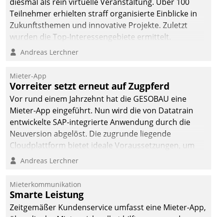
diesmal als rein virtuelle Veranstaltung. Über 100
Teilnehmer erhielten straff organisierte Einblicke in
Zukunftsthemen und innovative Projekte. Zuletzt
wurden die Top-Interessengebiete ermittelt.
Andreas Lerchner
Mieter-App
Vorreiter setzt erneut auf Zugpferd
Vor rund einem Jahrzehnt hat die GESOBAU eine
Mieter-App eingeführt. Nun wird die von Datatrain
entwickelte SAP-integrierte Anwendung durch die
Neuversion abgelöst. Die zugrunde liegende
Cloudplattform bietet ideale Voraussetzungen, um
die Funktionalität der App zu erweitern und weitere
Andreas Lerchner
innovative Apps, auch von Drittanbietern, in SAP zu
integrieren.
Mieterkommunikation
Smarte Leistung
Zeitgemäßer Kundenservice umfasst eine Mieter-App,