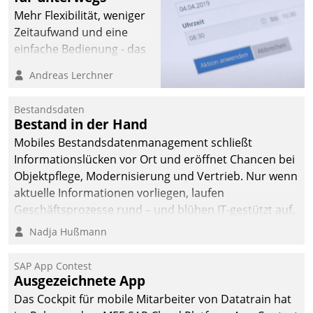
Mehr Flexibilität, weniger
Zeitaufwand und eine
einfache Bedienung - das
verspricht das aktuelle
Andreas Lerchner
Cockpit für mobile
Mitarbeiter von
Bestandsdaten
Datatrain. Die meravis
Bestand in der Hand
Wohnungsbau- und
Mobiles Bestandsdatenmanagement schließt
Immobilien GmbH hat
Informationslücken vor Ort und eröffnet Chancen bei
sich dabei für den Betrieb
Objektpflege, Modernisierung und Vertrieb. Nur wenn
der Lösung über die SAP
aktuelle Informationen vorliegen, laufen
Cloud Platform
Geschäftsprozesse rund – und blühen IT-gestützt auf.
entschieden - als erstes
Nadja Hußmann
Unternehmen am
Wohnungsmarkt.
SAP App Contest
Ausgezeichnete App
Das Cockpit für mobile Mitarbeiter von Datatrain hat