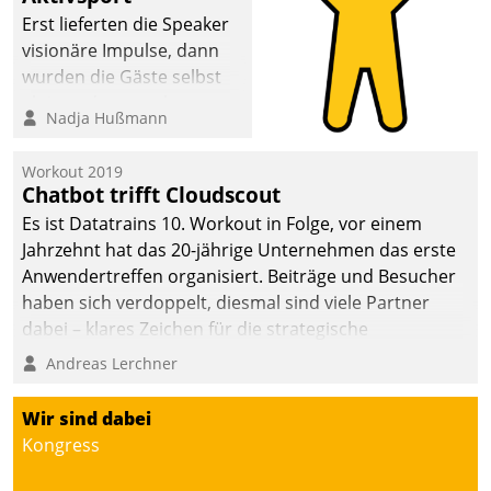
anspruchsvollen
Erst lieferten die Speaker
Aufgaben und
visionäre Impulse, dann
abnehmendem
wurden die Gäste selbst
Nachwuchs?
aktiv und sammelten
Nadja Hußmann
methodisch
Vernetzungsideen fürs
Workout 2019
Quartier. Dazwischen
Chatbot trifft Cloudscout
zeigte Datatrain, was es
Es ist Datatrains 10. Workout in Folge, vor einem
Neues zu bieten hat.
Jahrzehnt hat das 20-jährige Unternehmen das erste
Anwendertreffen organisiert. Beiträge und Besucher
haben sich verdoppelt, diesmal sind viele Partner
dabei – klares Zeichen für die strategische
Fokussierung auf den Kunden.
Andreas Lerchner
Wir sind dabei
Kongress