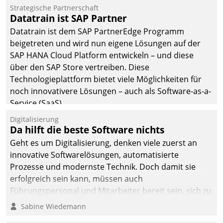
Einsparungen durch optimierte und automatisierte
Strategische Partnerschaft
Prozesse. Doch man darf nicht zu viel erwarten: Allein
Datatrain ist SAP Partner
mit der Einführung einer neuen Software ist es nicht
Datatrain ist dem SAP PartnerEdge Programm
getan. Die Digitalisierung erfordert von Unternehmen
beigetreten und wird nun eigene Lösungen auf der
die Bereitschaft, sich zu überprüfen, zu hinterfragen
SAP HANA Cloud Platform entwickeln – und diese
und zu verändern.
über den SAP Store vertreiben. Diese
Technologieplattform bietet viele Möglichkeiten für
noch innovativere Lösungen – auch als Software-as-a-
Service (SaaS).
Digitalisierung
Da hilft die beste Software nichts
Geht es um Digitalisierung, denken viele zuerst an
innovative Softwarelösungen, automatisierte
Prozesse und modernste Technik. Doch damit sie
erfolgreich sein kann, müssen auch
Führungspersonal und Mitarbeiter bereit sein, sich zu
verändern und anzupassen, sonst werden sie an ihr
Sabine Wiedemann
scheitern.