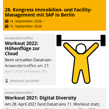
28. Kongress Immobilien- und Facility-
Management mit SAP in Berlin
14. September 2026
–
15. September 2026
Anwendertreffen
Workout 2022:
Höhenflüge zur
Cloud
Beim virtuellen Datatrain-
Anwendertreffen am 27.
April 2022 erhielten die
Teilnehmerinnen und
Andreas Lerchner
Teilnehmer kurzweilige
Einblicke in innovative
Anwendertreffen
Cloud-Strategien und -
Workout 2021: Digital Diversity
Lösungen mit hohem
Am 28. April 2021 fand Datatrains 11. Workout statt,
Zukunftspotenzial.