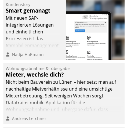
Kundenstory
Smart gemanagt
Mit neuen SAP-
integrierten Lösungen
und einheitlichen
Prozessen ist das
Immobilienmanagement
der Bayerischen
Nadja Hußmann
Versorgungskammer im
Ressort Kapitalanlage für
Wohnungsabnahme & -übergabe
künftige Aufgaben und
Mieter, wechsle dich?
Herausforderungen
Nicht beim Bauverein zu Lünen – hier setzt man auf
gerüstet.
nachhaltige Mietverhältnisse und eine umsichtige
Mieterbetreuung. Seit wenigen Wochen sorgt
Datatrains mobile Applikation für die
Wohnungsabnahme und -übergabe dafür, dass
Mieter wohlgeordnet kommen und, so es sein muss,
Andreas Lerchner
gehen können.