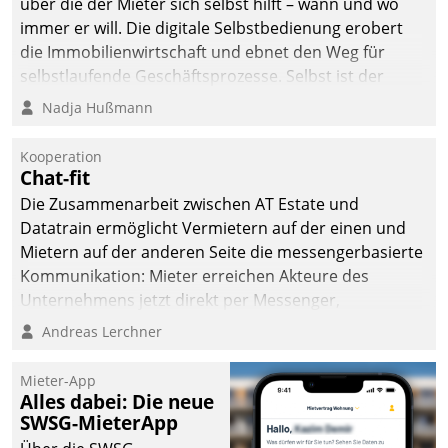
über die der Mieter sich selbst hilft – wann und wo
immer er will. Die digitale Selbstbedienung erobert
die Immobilienwirtschaft und ebnet den Weg für
selbstlaufende Geschäftsprozesse. Selbst ist der
Kunde und smart der Serviceanbieter.
Nadja Hußmann
Kooperation
Chat-fit
Die Zusammenarbeit zwischen AT Estate und
Datatrain ermöglicht Vermietern auf der einen und
Mietern auf der anderen Seite die messengerbasierte
Kommunikation: Mieter erreichen Akteure des
Unternehmens jetzt direkt per Messenger,
Mitarbeiter oder Dienstleister empfangen oder
Andreas Lerchner
versenden die Nachrichten via Cockpit.
Mieter-App
Alles dabei: Die neue
SWSG-MieterApp