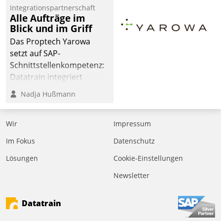
Integrationspartnerschaft
Alle Aufträge im
Blick und im Griff
Das Proptech Yarowa
setzt auf SAP-
Schnittstellenkompetenz:
Datatrain integriert
Yarowas Portal zur
Nadja Hußmann
Vergabe und Verwaltung
von Aufträgen der
Wir
Impressum
operativen
Instandhaltung in die
Im Fokus
Datenschutz
SAP-Systemlandschaft
Lösungen
Cookie-Einstellungen
deutscher
Wohnungsunternehmen
Newsletter
– und beschleunigt damit
den Weg vom
Datatrain
Mieteranliegen zum
Dienstleisterauftrag.