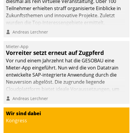
diesmal als rein virtuelle Veranstaltung. Über 100
Teilnehmer erhielten straff organisierte Einblicke in
Zukunftsthemen und innovative Projekte. Zuletzt
wurden die Top-Interessengebiete ermittelt.
Andreas Lerchner
Mieter-App
Vorreiter setzt erneut auf Zugpferd
Vor rund einem Jahrzehnt hat die GESOBAU eine
Mieter-App eingeführt. Nun wird die von Datatrain
entwickelte SAP-integrierte Anwendung durch die
Neuversion abgelöst. Die zugrunde liegende
Cloudplattform bietet ideale Voraussetzungen, um
die Funktionalität der App zu erweitern und weitere
Andreas Lerchner
innovative Apps, auch von Drittanbietern, in SAP zu
integrieren.
Wir sind dabei
Kongress