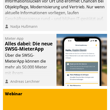
Informationslücken vor Ort und eröffnet Chancen bei
Objektpflege, Modernisierung und Vertrieb. Nur wenn
aktuelle Informationen vorliegen, laufen
Geschäftsprozesse rund – und blühen IT-gestützt auf.
Nadja Hußmann
Mieter-App
Alles dabei: Die neue
SWSG-MieterApp
Über die SWSG-
MieterApp können die
mehr als 50.000 Mieter
mit ihrem
Wohnungsunternehmen
Andreas Lerchner
kommunizieren, auf dem
Laufenden bleiben, Daten
Webinar
einsehen und ändern
oder
Schadensmeldungen