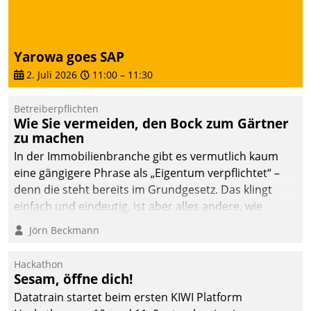
abgeben – rund um die
Uhr.
Yarowa goes SAP
2. Juli 2026
11:00
–
11:30
Betreiberpflichten
Wie Sie vermeiden, den Bock zum Gärtner
zu machen
In der Immobilienbranche gibt es vermutlich kaum
eine gängigere Phrase als „Eigentum verpflichtet“ –
denn die steht bereits im Grundgesetz. Das klingt
einfach und eindeutig, ist aber alles andere, wie
Branchenbeschäftigte wissen. Denn mit der
Jörn Beckmann
Verantwortung folgen Verpflichtungen.
Hackathon
Sesam, öffne dich!
Datatrain startet beim ersten KIWI Platform