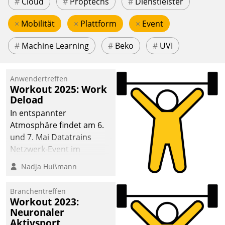
#
Cloud
#
Proptechs
#
Dienstleister
×
Mobilität
×
Plattform
×
Event
#
Machine Learning
#
Beko
#
UVI
Anwendertreffen
Workout 2025: Work
Deload
In entspannter
Atmosphäre findet am 6.
und 7. Mai Datatrains
Netzwerk-Event im
Kunden- und Partnerkreis
Nadja Hußmann
statt. Zentrale Frage: Wie
lassen sich
Branchentreffen
Mammutprojekte
Workout 2023:
meistern und Workloads
Neuronaler
Aktivsport
wuppen – bei zunehmend