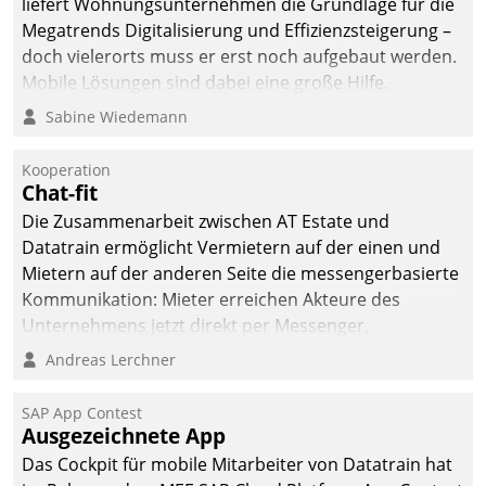
liefert Wohnungsunternehmen die Grundlage für die
Megatrends Digitalisierung und Effizienzsteigerung –
doch vielerorts muss er erst noch aufgebaut werden.
Mobile Lösungen sind dabei eine große Hilfe.
Sabine Wiedemann
Kooperation
Chat-fit
Die Zusammenarbeit zwischen AT Estate und
Datatrain ermöglicht Vermietern auf der einen und
Mietern auf der anderen Seite die messengerbasierte
Kommunikation: Mieter erreichen Akteure des
Unternehmens jetzt direkt per Messenger,
Mitarbeiter oder Dienstleister empfangen oder
Andreas Lerchner
versenden die Nachrichten via Cockpit.
SAP App Contest
Ausgezeichnete App
Das Cockpit für mobile Mitarbeiter von Datatrain hat