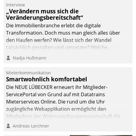
Die monatlichen
Interview
Mitteilungen zum
„Verändern muss sich die
Veränderungsbereitschaft“
Heizungs- und
Wasserverbrauch gehen
Die Immobilienbranche erlebt die digitale
automatisiert, vollständig
Transformation. Doch muss man gleich alles über
und auf Wunsch über
den Haufen werfen? Wie lässt sich der Wandel
mehrere zuvor
tatsächlich gestalten und umsetzen? Welche
festgelegte
Argumente zählen wirklich?
Nadja Hußmann
Kommunikationswege bei
den Empfängern ein.
Mieterkommunikation
Smartwohnlich komfortabel
Die NEUE LÜBECKER erneuert ihr Mitglieder-
ServicePortal von Grund auf mit Datatrains
Mieterservices Online. Die rund um die Uhr
zugängliche Webapplikation ermöglicht den
Mitgliedern der Wohnungs­bau­genossenschaft die
Kontaktaufnahme per Smartphone, Tablet oder PC.
Andreas Lerchner