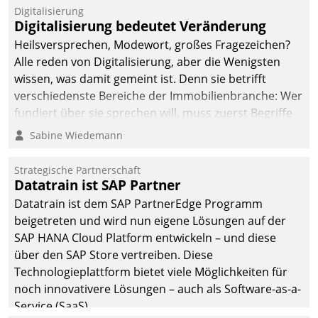
Jahresbeginn eine
Digitalisierung
Überblick, Einsicht und
Digitalisierung bedeutet Veränderung
Eingriff bietende Lösung.
Heilsversprechen, Modewort, großes Fragezeichen?
Zur Entwicklung setzte
Alle reden von Digitalisierung, aber die Wenigsten
man auf
wissen, was damit gemeint ist. Denn sie betrifft
Cloudtechnologie,
verschiedenste Bereiche der Immobilienbranche: Wer
bewährte und Startup-
fundiert über sie sprechen will, muss zuerst Begriffe
Partner sowie erstmals
klären. Ein Aspekt ist die betriebliche Optimierung:
Sabine Wiedemann
agile Projektmethoden.
Moderne Softwarelösungen ermöglichen große
Einsparungen durch optimierte und automatisierte
Strategische Partnerschaft
Prozesse. Doch man darf nicht zu viel erwarten: Allein
Datatrain ist SAP Partner
mit der Einführung einer neuen Software ist es nicht
Datatrain ist dem SAP PartnerEdge Programm
getan. Die Digitalisierung erfordert von Unternehmen
beigetreten und wird nun eigene Lösungen auf der
die Bereitschaft, sich zu überprüfen, zu hinterfragen
SAP HANA Cloud Platform entwickeln – und diese
und zu verändern.
über den SAP Store vertreiben. Diese
Technologieplattform bietet viele Möglichkeiten für
noch innovativere Lösungen – auch als Software-as-a-
Service (SaaS).