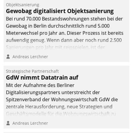
Unternehmen.
Objektsanierung
Gewobag digitalisiert Objektsanierung
Bei rund 70.000 Bestandswohnungen stehen bei der
Gewobag in Berlin durchschnittlich rund 5.000
Mieterwechsel pro Jahr an. Dieser Prozess ist bereits
aufwendig genug. Wenn dann aber noch rund 2.500
Sanierungen pro Jahr mit reinspielen, ist der
Betreuungs- und Organisationsaufwand immens. Im
Andreas Lerchner
Rahmen ihrer Digitalisierungsstrategie hat das
kommunale Wohnungsbauunternehmen daher
Strategische Partnerschaft
gemeinsam mit der Berliner Datatrain GmbH den
GdW nimmt Datatrain auf
Teilprozess der Objektsanierung digitalisiert.
Mit der Aufnahme des Berliner
Digitalisierungspartners unterstreicht der
Spitzenverband der Wohnungswirtschaft GdW die
zentrale Herausforderung, neue Strategien und
Geschäftsmodelle für die Wohnungswirtschaft zu
entwickeln.
Andreas Lerchner