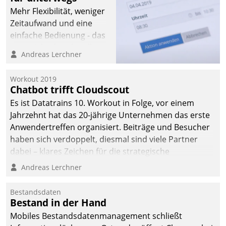
Mehr Flexibilität, weniger
Zeitaufwand und eine
einfache Bedienung - das
verspricht das aktuelle
Andreas Lerchner
Cockpit für mobile
Mitarbeiter von
Workout 2019
Datatrain. Die meravis
Chatbot trifft Cloudscout
Wohnungsbau- und
Es ist Datatrains 10. Workout in Folge, vor einem
Immobilien GmbH hat
Jahrzehnt hat das 20-jährige Unternehmen das erste
sich dabei für den Betrieb
Anwendertreffen organisiert. Beiträge und Besucher
der Lösung über die SAP
haben sich verdoppelt, diesmal sind viele Partner
Cloud Platform
dabei – klares Zeichen für die strategische
entschieden - als erstes
Fokussierung auf den Kunden.
Andreas Lerchner
Unternehmen am
Wohnungsmarkt.
Bestandsdaten
Bestand in der Hand
Mobiles Bestandsdatenmanagement schließt