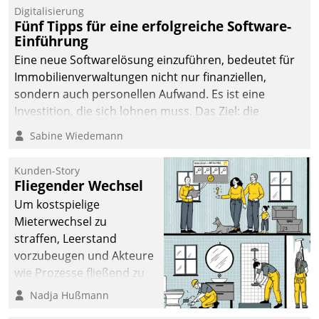
Digitalisierung
Fünf Tipps für eine erfolgreiche Software-
Einführung
Eine neue Softwarelösung einzuführen, bedeutet für
Immobilienverwaltungen nicht nur finanziellen,
sondern auch personellen Aufwand. Es ist eine
Investition, die sich lohnen muss. Das Ziel: die
nachhaltige Optimierung der Geschäftsabläufe. Damit
Sabine Wiedemann
dieses Ziel erreicht wird, sollten einige Grundregeln
befolgt werden.
Kunden-Story
Fliegender Wechsel
Um kostspielige
Mieterwechsel zu
straffen, Leerstand
vorzubeugen und Akteure
wie Prozesse fließend zu
vernetzen, nutzt die
Nadja Hußmann
Berliner Gewobag seit