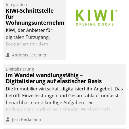
Integration
KIWI-Schnittstelle
für
Wohnungsunternehmen
KIWI, der Anbieter für
digitalen Türzugang,
kooperiert mit dem
Beratungs- und
Andreas Lerchner
Softwareentwicklungshaus
Datatrain.
Digitalisierung
Im Wandel wandlungsfähig –
Digitalisierung auf elastischer Basis
Die Immobilienwirtschaft digitalisiert ihr Angebot. Das
betrifft Einzelleistungen und Gesamtablauf, umfasst
benachbarte und künftige Aufgaben. Die
Bedingungen ändern sich ständig. Wie lässt sich
technisch die Kontrolle wahren und zugleich Freiraum
Jörn Beckmann
fürs Wachsen öffnen?