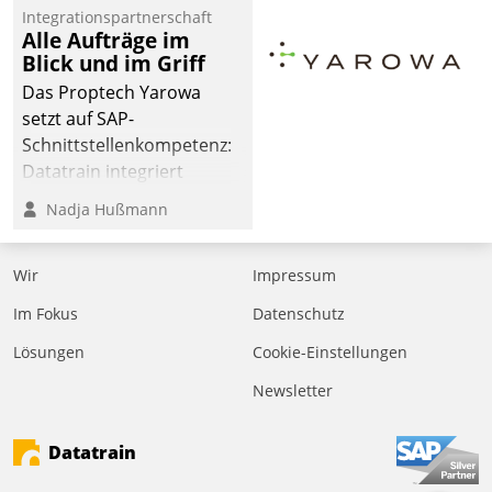
Integrationspartnerschaft
der
Alle Aufträge im
Wohnungswirtschaft“.
Blick und im Griff
Bewerben können sich
Das Proptech Yarowa
dafür ein Team
setzt auf SAP-
bestehend aus
Schnittstellenkompetenz:
Wohnungsunternehmen
Datatrain integriert
und PropTech.
Yarowas Portal zur
Nadja Hußmann
Vergabe und Verwaltung
von Aufträgen der
Wir
Impressum
operativen
Instandhaltung in die
Im Fokus
Datenschutz
SAP-Systemlandschaft
Lösungen
Cookie-Einstellungen
deutscher
Wohnungsunternehmen
Newsletter
– und beschleunigt damit
den Weg vom
Datatrain
Mieteranliegen zum
Dienstleisterauftrag.