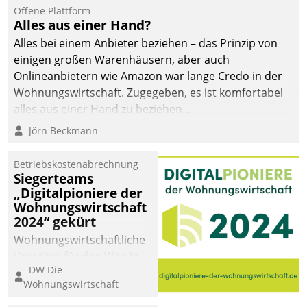
Offene Plattform
Alles aus einer Hand?
Alles bei einem Anbieter beziehen – das Prinzip von
einigen großen Warenhäusern, aber auch
Onlineanbietern wie Amazon war lange Credo in der
Wohnungswirtschaft. Zugegeben, es ist komfortabel
alles aus einer Hand zu beziehen...
Jörn Beckmann
Betriebskostenabrechnung
Siegerteams
„Digitalpioniere der
Wohnungswirtschaft
2024“ gekürt
Wohnungswirtschaftliche
Vorreiter für den Weg in
DW Die
eine digitale Zukunft zu
Wohnungswirtschaft
finden, ist das Ziel des
Awards „Digitalpioniere