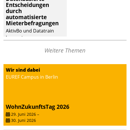
Entscheidungen
Dialogführung ermöglicht
durch
dem externen
automatisierte
Serviceteam, Anrufe von
Mieterbefragungen
Mietenden zügiger und
AktivBo und Datatrain
effizienter zu bearbeiten.
kooperieren –
Immobilienunternehmen
Weitere Themen
profitieren: Die nahtlose
Integration der Lösungen
von AktivBo und
Wir sind dabei
Datatrain ermöglicht
EUREF Campus in Berlin
automatisiert ausgelöste,
zielgerichtete
Mieterbefragungen – eine
starke Grundlage für
WohnZukunftsTag 2026
intelligente,
datengestützte
29. Juni 2026
–
30. Juni 2026
Entscheidungen.