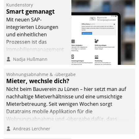
Kundenstory
Smart gemanagt
Mit neuen SAP-
integrierten Lösungen
und einheitlichen
Prozessen ist das
Immobilienmanagement
der Bayerischen
Nadja Hußmann
Versorgungskammer im
Ressort Kapitalanlage für
Wohnungsabnahme & -übergabe
künftige Aufgaben und
Mieter, wechsle dich?
Herausforderungen
Nicht beim Bauverein zu Lünen – hier setzt man auf
gerüstet.
nachhaltige Mietverhältnisse und eine umsichtige
Mieterbetreuung. Seit wenigen Wochen sorgt
Datatrains mobile Applikation für die
Wohnungsabnahme und -übergabe dafür, dass
Mieter wohlgeordnet kommen und, so es sein muss,
Andreas Lerchner
gehen können.