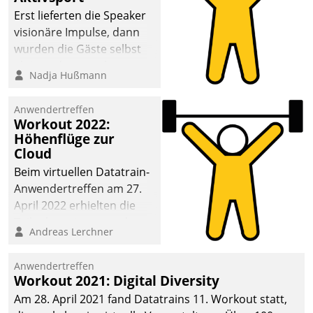
anspruchsvollen
Erst lieferten die Speaker
Aufgaben und
visionäre Impulse, dann
abnehmendem
wurden die Gäste selbst
Nachwuchs?
aktiv und sammelten
Nadja Hußmann
methodisch
Vernetzungsideen fürs
Anwendertreffen
Quartier. Dazwischen
Workout 2022:
zeigte Datatrain, was es
Höhenflüge zur
Neues zu bieten hat.
Cloud
Beim virtuellen Datatrain-
Anwendertreffen am 27.
April 2022 erhielten die
Teilnehmerinnen und
Andreas Lerchner
Teilnehmer kurzweilige
Einblicke in innovative
Anwendertreffen
Cloud-Strategien und -
Workout 2021: Digital Diversity
Lösungen mit hohem
Am 28. April 2021 fand Datatrains 11. Workout statt,
Zukunftspotenzial.