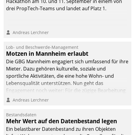
Hackathon am 10. und 11. September in einem von
drei PropTech-Teams und landet auf Platz 1.
Andreas Lerchner
Lob- und Beschwerde-Management
Motzen in Mannheim erlaubt
Die GBG Mannheim engagiert sich umfassend für ihre
Mieter. Dazu gehören kulturelle, soziale und
sportliche Aktivitäten, die eine hohe Wohn- und
Lebensqualität unterstützen. Nun geht das
Engagement noch weiter: Für die zügige Bearbeitung
von Beschwerden – oder Lob – richtet das
Andreas Lerchner
Unternehmen mit Datatrains Applikation fürs Lob-
und Beschwerde-Management einen eigenen Kanal
Bestandsdaten
ein.
Mehr Wert auf den Datenbestand legen
Ein belastbarer Datenbestand zu ihren Objekten