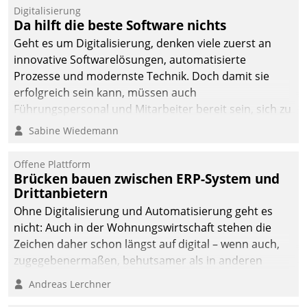
Digitalisierung
Da hilft die beste Software nichts
Geht es um Digitalisierung, denken viele zuerst an
innovative Softwarelösungen, automatisierte
Prozesse und modernste Technik. Doch damit sie
erfolgreich sein kann, müssen auch
Führungspersonal und Mitarbeiter bereit sein, sich zu
verändern und anzupassen, sonst werden sie an ihr
Sabine Wiedemann
scheitern.
Offene Plattform
Brücken bauen zwischen ERP-System und
Drittanbietern
Ohne Digitalisierung und Automatisierung geht es
nicht: Auch in der Wohnungswirtschaft stehen die
Zeichen daher schon längst auf digital – wenn auch,
zugegebenermaßen, behutsamer als in anderen
Branchen.
Andreas Lerchner