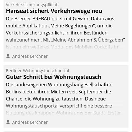
Verkehrssicherungspflicht
Hanseat sichert Verkehrswege neu
Die Bremer BREBAU nutzt mit Gewinn Datatrains
mobile Applikation „Meine Begehungen“, um die
Verkehrssicherungspflicht in ihren Beständen
wahrzunehmen. Mit „Meine Abnahmen & Übergaben“
ist nun ein weiteres Modul des Mobilen Cockpits im
Einsatz.
Andreas Lerchner
Berliner Wohnungstauschportal
Guter Schnitt bei Wohnungstausch
Die landeseigenen Wohnungsbaugesellschaften
Berlins bieten ihren Mietern seit September die
Chance, die Wohnung zu tauschen. Das neue
Wohnungstauschportal verspricht eine bessere
Nutzung des knappen Wohnraums der Stadt. Erster
Anwendungsfall für Datatrains Lösung API-Hub mit
Andreas Lerchner
Schnittstellen zu den ERP-Systemen der