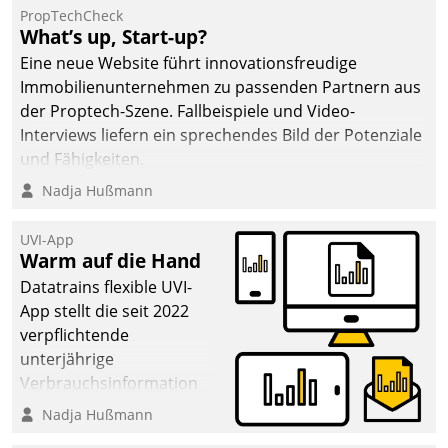
PropTechCheck
What’s up, Start-up?
Eine neue Website führt innovationsfreudige
Immobilienunternehmen zu passenden Partnern aus
der Proptech-Szene. Fallbeispiele und Video-
Interviews liefern ein sprechendes Bild der Potenziale
und Fähigkeiten.
Nadja Hußmann
UVI-App
Warm auf die Hand
Datatrains flexible UVI-
App stellt die seit 2022
verpflichtende
unterjährige
Verbrauchsinformation
schnell, zuverlässig und
Nadja Hußmann
leicht bekömmlich bereit: