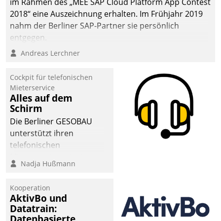
im Rahmen des „MEE SAP Cloud Platform App Contest
2018“ eine Auszeichnung erhalten. Im Frühjahr 2019
nahm der Berliner SAP-Partner sie persönlich
entgegen.
Andreas Lerchner
Cockpit für telefonischen
Mieterservice
Alles auf dem
Schirm
Die Berliner GESOBAU
unterstützt ihren
telefonischen
Mieterservice mit einem
Nadja Hußmann
digitalen Cockpit, das
situationsbezogen
Kooperation
passende Fragen und
AktivBo und
Schlagworte auswirft.
Datatrain:
Eine intuitive
Datenbasierte