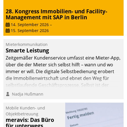
28. Kongress Immobilien- und Facility-
Management mit SAP in Berlin
14. September 2026
–
15. September 2026
Mieterkommunikation
Smarte Leistung
Zeitgemäßer Kundenservice umfasst eine Mieter-App,
über die der Mieter sich selbst hilft – wann und wo
immer er will. Die digitale Selbstbedienung erobert
die Immobilienwirtschaft und ebnet den Weg für
selbstlaufende Geschäftsprozesse. Selbst ist der
Kunde und smart der Serviceanbieter.
Nadja Hußmann
Mobile Kunden- und
Objektbetreuung
meravis: Das Büro
für unterwegs