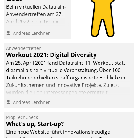
Beim virtuellen Datatrain-
Anwendertreffen am 27.
April 2022 erhielten die
Teilnehmerinnen und
Andreas Lerchner
Teilnehmer kurzweilige
Einblicke in innovative
Anwendertreffen
Cloud-Strategien und -
Workout 2021: Digital Diversity
Lösungen mit hohem
Am 28. April 2021 fand Datatrains 11. Workout statt,
Zukunftspotenzial.
diesmal als rein virtuelle Veranstaltung. Über 100
Teilnehmer erhielten straff organisierte Einblicke in
Zukunftsthemen und innovative Projekte. Zuletzt
wurden die Top-Interessengebiete ermittelt.
Andreas Lerchner
PropTechCheck
What’s up, Start-up?
Eine neue Website führt innovationsfreudige