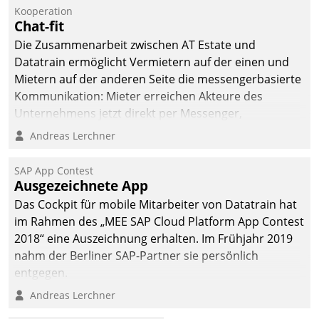
Kooperation
Chat-fit
Die Zusammenarbeit zwischen AT Estate und
Datatrain ermöglicht Vermietern auf der einen und
Mietern auf der anderen Seite die messengerbasierte
Kommunikation: Mieter erreichen Akteure des
Unternehmens jetzt direkt per Messenger,
Mitarbeiter oder Dienstleister empfangen oder
Andreas Lerchner
versenden die Nachrichten via Cockpit.
SAP App Contest
Ausgezeichnete App
Das Cockpit für mobile Mitarbeiter von Datatrain hat
im Rahmen des „MEE SAP Cloud Platform App Contest
2018“ eine Auszeichnung erhalten. Im Frühjahr 2019
nahm der Berliner SAP-Partner sie persönlich
entgegen.
Andreas Lerchner