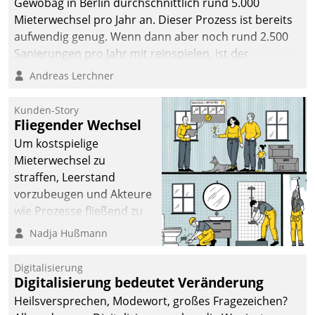
Gewobag in Berlin durchschnittlich rund 5.000
Mieterwechsel pro Jahr an. Dieser Prozess ist bereits
aufwendig genug. Wenn dann aber noch rund 2.500
Sanierungen pro Jahr mit reinspielen, ist der
Betreuungs- und Organisationsaufwand immens. Im
Andreas Lerchner
Rahmen ihrer Digitalisierungsstrategie hat das
kommunale Wohnungsbauunternehmen daher
Kunden-Story
gemeinsam mit der Berliner Datatrain GmbH den
Fliegender Wechsel
Teilprozess der Objektsanierung digitalisiert.
Um kostspielige
Mieterwechsel zu
straffen, Leerstand
vorzubeugen und Akteure
wie Prozesse fließend zu
vernetzen, nutzt die
Nadja Hußmann
Berliner Gewobag seit
Jahresbeginn eine
Digitalisierung
Überblick, Einsicht und
Digitalisierung bedeutet Veränderung
Eingriff bietende Lösung.
Heilsversprechen, Modewort, großes Fragezeichen?
Zur Entwicklung setzte