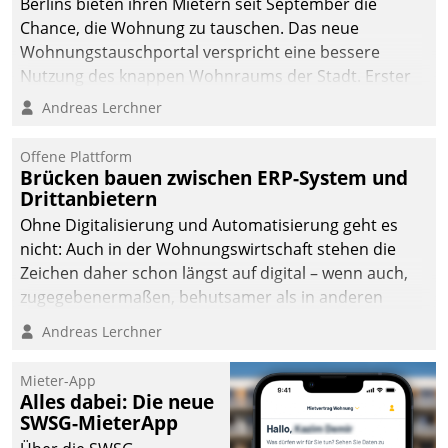
Berlins bieten ihren Mietern seit September die
Chance, die Wohnung zu tauschen. Das neue
Wohnungstauschportal verspricht eine bessere
Nutzung des knappen Wohnraums der Stadt. Erster
Anwendungsfall für Datatrains Lösung API-Hub mit
Andreas Lerchner
Schnittstellen zu den ERP-Systemen der
Unternehmen.
Offene Plattform
Brücken bauen zwischen ERP-System und
Drittanbietern
Ohne Digitalisierung und Automatisierung geht es
nicht: Auch in der Wohnungswirtschaft stehen die
Zeichen daher schon längst auf digital – wenn auch,
zugegebenermaßen, behutsamer als in anderen
Branchen.
Andreas Lerchner
Mieter-App
Alles dabei: Die neue
SWSG-MieterApp