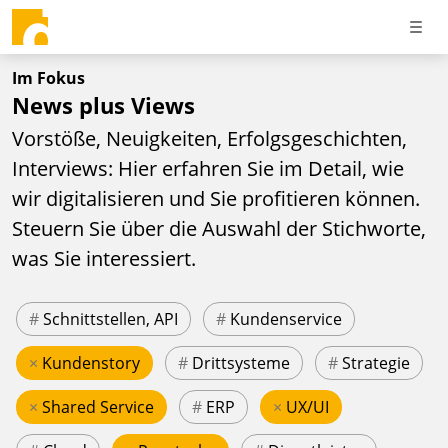
Im Fokus
News plus Views
Vorstöße, Neuigkeiten, Erfolgsgeschichten,
Interviews: Hier erfahren Sie im Detail, wie
wir digitalisieren und Sie profitieren können.
Steuern Sie über die Auswahl der Stichworte,
was Sie interessiert.
#
Schnittstellen, API
#
Kundenservice
×
Kundenstory
#
Drittsysteme
#
Strategie
×
Shared Service
#
ERP
×
UX/UI