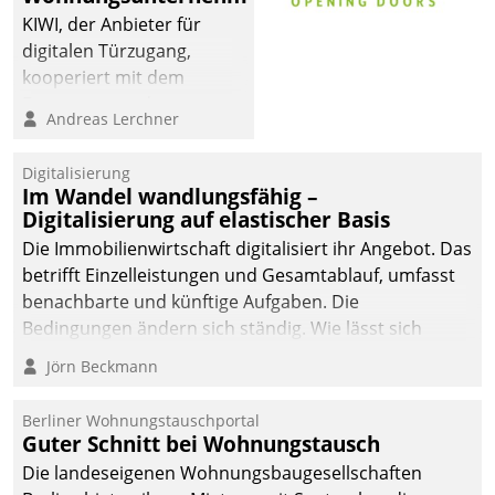
KIWI, der Anbieter für
digitalen Türzugang,
kooperiert mit dem
Beratungs- und
Andreas Lerchner
Softwareentwicklungshaus
Datatrain.
Digitalisierung
Im Wandel wandlungsfähig –
Digitalisierung auf elastischer Basis
Die Immobilienwirtschaft digitalisiert ihr Angebot. Das
betrifft Einzelleistungen und Gesamtablauf, umfasst
benachbarte und künftige Aufgaben. Die
Bedingungen ändern sich ständig. Wie lässt sich
technisch die Kontrolle wahren und zugleich Freiraum
Jörn Beckmann
fürs Wachsen öffnen?
Berliner Wohnungstauschportal
Guter Schnitt bei Wohnungstausch
Die landeseigenen Wohnungsbaugesellschaften