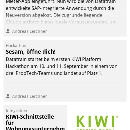
Mieter-App eingeführt. Nun wird die von Datatrain
automatisiert, vollständig
entwickelte SAP-integrierte Anwendung durch die
und auf Wunsch über
Neuversion abgelöst. Die zugrunde liegende
mehrere zuvor
Cloudplattform bietet ideale Voraussetzungen, um
festgelegte
die Funktionalität der App zu erweitern und weitere
Andreas Lerchner
Kommunikationswege bei
innovative Apps, auch von Drittanbietern, in SAP zu
den Empfängern ein.
integrieren.
Hackathon
Sesam, öffne dich!
Datatrain startet beim ersten KIWI Platform
Hackathon am 10. und 11. September in einem von
drei PropTech-Teams und landet auf Platz 1.
Andreas Lerchner
Integration
KIWI-Schnittstelle
für
Wohnungsunternehmen