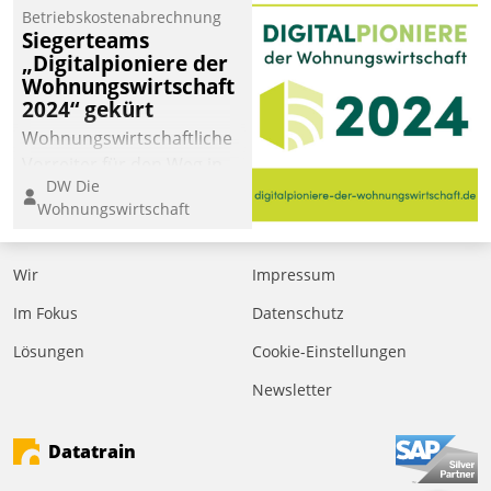
Betriebskostenabrechnung
Siegerteams
„Digitalpioniere der
Wohnungswirtschaft
2024“ gekürt
Wohnungswirtschaftliche
Vorreiter für den Weg in
DW Die
eine digitale Zukunft zu
Wohnungswirtschaft
finden, ist das Ziel des
Awards „Digitalpioniere
der
Wir
Impressum
Wohnungswirtschaft“.
Im Fokus
Datenschutz
Bewerben können sich
dafür ein Team
Lösungen
Cookie-Einstellungen
bestehend aus
Newsletter
Wohnungsunternehmen
und PropTech.
Datatrain