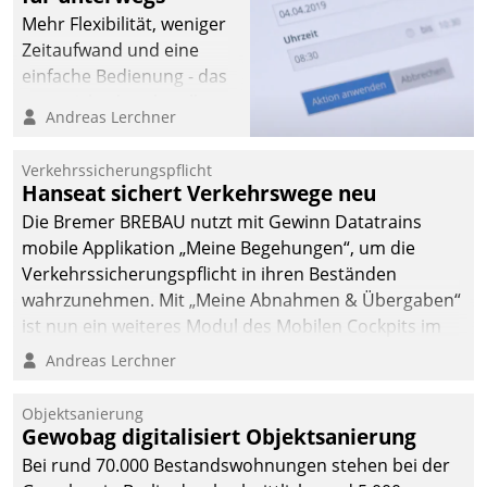
Mehr Flexibilität, weniger
Zeitaufwand und eine
einfache Bedienung - das
verspricht das aktuelle
Andreas Lerchner
Cockpit für mobile
Mitarbeiter von
Verkehrssicherungspflicht
Datatrain. Die meravis
Hanseat sichert Verkehrswege neu
Wohnungsbau- und
Die Bremer BREBAU nutzt mit Gewinn Datatrains
Immobilien GmbH hat
mobile Applikation „Meine Begehungen“, um die
sich dabei für den Betrieb
Verkehrssicherungspflicht in ihren Beständen
der Lösung über die SAP
wahrzunehmen. Mit „Meine Abnahmen & Übergaben“
Cloud Platform
ist nun ein weiteres Modul des Mobilen Cockpits im
entschieden - als erstes
Einsatz.
Andreas Lerchner
Unternehmen am
Wohnungsmarkt.
Objektsanierung
Gewobag digitalisiert Objektsanierung
Bei rund 70.000 Bestandswohnungen stehen bei der