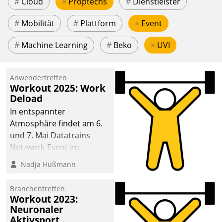
#
Cloud
×
Proptechs
#
Dienstleister
#
Mobilität
#
Plattform
×
Event
#
Machine Learning
#
Beko
×
UVI
Anwendertreffen
Workout 2025: Work
Deload
In entspannter
Atmosphäre findet am 6.
und 7. Mai Datatrains
Netzwerk-Event im
Kunden- und Partnerkreis
Nadja Hußmann
statt. Zentrale Frage: Wie
lassen sich
Branchentreffen
Mammutprojekte
Workout 2023:
meistern und Workloads
Neuronaler
Aktivsport
wuppen – bei zunehmend