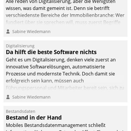
Alle reden von Digitalisierung, aber die Wenigsten
man auf
wissen, was damit gemeint ist. Denn sie betrifft
Cloudtechnologie,
verschiedenste Bereiche der Immobilienbranche: Wer
bewährte und Startup-
fundiert über sie sprechen will, muss zuerst Begriffe
Partner sowie erstmals
klären. Ein Aspekt ist die betriebliche Optimierung:
Sabine Wiedemann
agile Projektmethoden.
Moderne Softwarelösungen ermöglichen große
Einsparungen durch optimierte und automatisierte
Digitalisierung
Prozesse. Doch man darf nicht zu viel erwarten: Allein
Da hilft die beste Software nichts
mit der Einführung einer neuen Software ist es nicht
Geht es um Digitalisierung, denken viele zuerst an
getan. Die Digitalisierung erfordert von Unternehmen
innovative Softwarelösungen, automatisierte
die Bereitschaft, sich zu überprüfen, zu hinterfragen
Prozesse und modernste Technik. Doch damit sie
und zu verändern.
erfolgreich sein kann, müssen auch
Führungspersonal und Mitarbeiter bereit sein, sich zu
verändern und anzupassen, sonst werden sie an ihr
Sabine Wiedemann
scheitern.
Bestandsdaten
Bestand in der Hand
Mobiles Bestandsdatenmanagement schließt