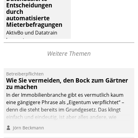
Entscheidungen
deutscher
durch
Wohnungsunternehmen
automatisierte
– und beschleunigt damit
Mieterbefragungen
den Weg vom
AktivBo und Datatrain
Mieteranliegen zum
kooperieren –
Dienstleisterauftrag.
Immobilienunternehmen
Weitere Themen
profitieren: Die nahtlose
Integration der Lösungen
von AktivBo und
Betreiberpflichten
Datatrain ermöglicht
Wie Sie vermeiden, den Bock zum Gärtner
automatisiert ausgelöste,
zu machen
zielgerichtete
In der Immobilienbranche gibt es vermutlich kaum
Mieterbefragungen – eine
eine gängigere Phrase als „Eigentum verpflichtet“ –
starke Grundlage für
denn die steht bereits im Grundgesetz. Das klingt
intelligente,
einfach und eindeutig, ist aber alles andere, wie
datengestützte
Branchenbeschäftigte wissen. Denn mit der
Jörn Beckmann
Entscheidungen.
Verantwortung folgen Verpflichtungen.