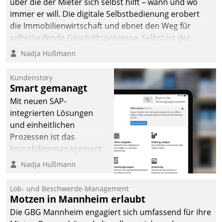
über die der Mieter sich selbst hilft – wann und wo
immer er will. Die digitale Selbstbedienung erobert
die Immobilienwirtschaft und ebnet den Weg für
selbstlaufende Geschäftsprozesse. Selbst ist der
Kunde und smart der Serviceanbieter.
Nadja Hußmann
Kundenstory
Smart gemanagt
Mit neuen SAP-
integrierten Lösungen
und einheitlichen
Prozessen ist das
Immobilienmanagement
der Bayerischen
Nadja Hußmann
Versorgungskammer im
Ressort Kapitalanlage für
Lob- und Beschwerde-Management
künftige Aufgaben und
Motzen in Mannheim erlaubt
Herausforderungen
Die GBG Mannheim engagiert sich umfassend für ihre
gerüstet.