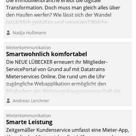
Die Immobilienbranche erlebt die digitale
Transformation. Doch muss man gleich alles über
den Haufen werfen? Wie lässt sich der Wandel
tatsächlich gestalten und umsetzen? Welche
Argumente zählen wirklich?
Nadja Hußmann
Mieterkommunikation
Smartwohnlich komfortabel
Die NEUE LÜBECKER erneuert ihr Mitglieder-
ServicePortal von Grund auf mit Datatrains
Mieterservices Online. Die rund um die Uhr
zugängliche Webapplikation ermöglicht den
Mitgliedern der Wohnungs­bau­genossenschaft die
Kontaktaufnahme per Smartphone, Tablet oder PC.
Andreas Lerchner
Mieterkommunikation
Smarte Leistung
Zeitgemäßer Kundenservice umfasst eine Mieter-App,