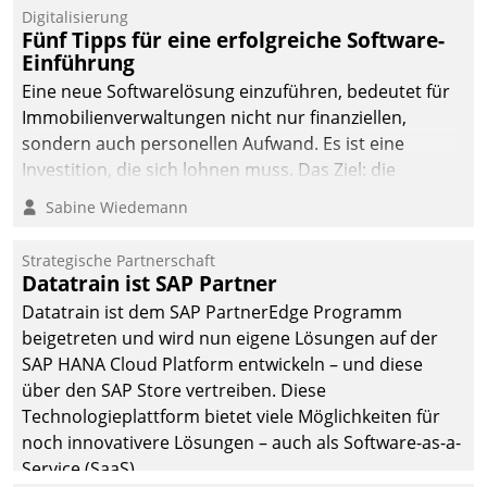
Digitalisierung
Fünf Tipps für eine erfolgreiche Software-
Einführung
Eine neue Softwarelösung einzuführen, bedeutet für
Immobilienverwaltungen nicht nur finanziellen,
sondern auch personellen Aufwand. Es ist eine
Investition, die sich lohnen muss. Das Ziel: die
nachhaltige Optimierung der Geschäftsabläufe. Damit
Sabine Wiedemann
dieses Ziel erreicht wird, sollten einige Grundregeln
befolgt werden.
Strategische Partnerschaft
Datatrain ist SAP Partner
Datatrain ist dem SAP PartnerEdge Programm
beigetreten und wird nun eigene Lösungen auf der
SAP HANA Cloud Platform entwickeln – und diese
über den SAP Store vertreiben. Diese
Technologieplattform bietet viele Möglichkeiten für
noch innovativere Lösungen – auch als Software-as-a-
Service (SaaS).