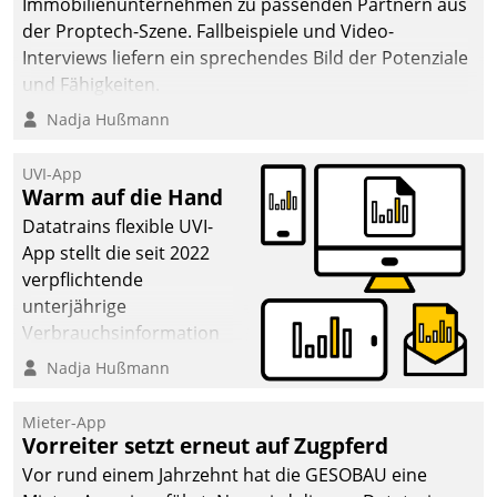
Immobilienunternehmen zu passenden Partnern aus
der Proptech-Szene. Fallbeispiele und Video-
Interviews liefern ein sprechendes Bild der Potenziale
und Fähigkeiten.
Nadja Hußmann
UVI-App
Warm auf die Hand
Datatrains flexible UVI-
App stellt die seit 2022
verpflichtende
unterjährige
Verbrauchsinformation
schnell, zuverlässig und
Nadja Hußmann
leicht bekömmlich bereit:
Die monatlichen
Mieter-App
Mitteilungen zum
Vorreiter setzt erneut auf Zugpferd
Heizungs- und
Vor rund einem Jahrzehnt hat die GESOBAU eine
Wasserverbrauch gehen