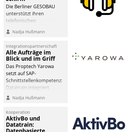
Die Berliner GESOBAU
unterstützt ihren
telefonischen
Mieterservice mit einem
Nadja Hußmann
digitalen Cockpit, das
situationsbezogen
Integrationspartnerschaft
passende Fragen und
Alle Aufträge im
Schlagworte auswirft.
Blick und im Griff
Eine intuitive
Das Proptech Yarowa
Dialogführung ermöglicht
setzt auf SAP-
dem externen
Schnittstellenkompetenz:
Serviceteam, Anrufe von
Datatrain integriert
Mietenden zügiger und
Yarowas Portal zur
Nadja Hußmann
effizienter zu bearbeiten.
Vergabe und Verwaltung
von Aufträgen der
Kooperation
operativen
AktivBo und
Instandhaltung in die
Datatrain:
Datenbasierte
SAP-Systemlandschaft