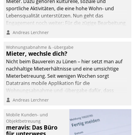
Mieter. Dazu gehören kulturelle, soziale und
sportliche Aktivitäten, die eine hohe Wohn- und
Lebensqualität unterstützen. Nun geht das
Engagement noch weiter: Für die zügige Bearbeitung
von Beschwerden – oder Lob – richtet das
Andreas Lerchner
Unternehmen mit Datatrains Applikation fürs Lob-
und Beschwerde-Management einen eigenen Kanal
Wohnungsabnahme & -übergabe
ein.
Mieter, wechsle dich?
Nicht beim Bauverein zu Lünen – hier setzt man auf
nachhaltige Mietverhältnisse und eine umsichtige
Mieterbetreuung. Seit wenigen Wochen sorgt
Datatrains mobile Applikation für die
Wohnungsabnahme und -übergabe dafür, dass
Mieter wohlgeordnet kommen und, so es sein muss,
Andreas Lerchner
gehen können.
Mobile Kunden- und
Objektbetreuung
meravis: Das Büro
für unterwegs