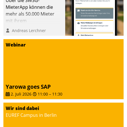
Über die SWSG-
MieterApp können die
mehr als 50.000 Mieter
mit ihrem
Wohnungsunternehmen
Andreas Lerchner
kommunizieren, auf dem
Laufenden bleiben, Daten
Webinar
einsehen und ändern
oder
Schadensmeldungen
abgeben – rund um die
Uhr.
Yarowa goes SAP
2. Juli 2026
11:00
–
11:30
Wir sind dabei
EUREF Campus in Berlin