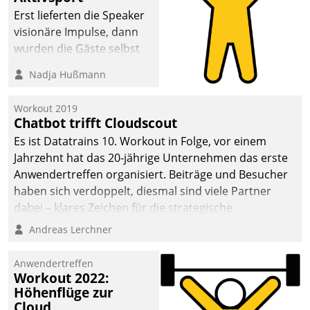
anspruchsvollen
Erst lieferten die Speaker
Aufgaben und
visionäre Impulse, dann
abnehmendem
wurden die Gäste selbst
Nachwuchs?
aktiv und sammelten
Nadja Hußmann
methodisch
Vernetzungsideen fürs
Workout 2019
Quartier. Dazwischen
Chatbot trifft Cloudscout
zeigte Datatrain, was es
Es ist Datatrains 10. Workout in Folge, vor einem
Neues zu bieten hat.
Jahrzehnt hat das 20-jährige Unternehmen das erste
Anwendertreffen organisiert. Beiträge und Besucher
haben sich verdoppelt, diesmal sind viele Partner
dabei – klares Zeichen für die strategische
Fokussierung auf den Kunden.
Andreas Lerchner
Anwendertreffen
Workout 2022:
Höhenflüge zur
Cloud