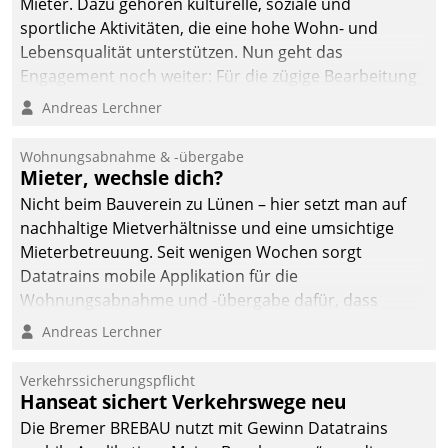
Mieter. Dazu gehören kulturelle, soziale und
sportliche Aktivitäten, die eine hohe Wohn- und
Lebensqualität unterstützen. Nun geht das
Engagement noch weiter: Für die zügige Bearbeitung
von Beschwerden – oder Lob – richtet das
Andreas Lerchner
Unternehmen mit Datatrains Applikation fürs Lob-
und Beschwerde-Management einen eigenen Kanal
Wohnungsabnahme & -übergabe
ein.
Mieter, wechsle dich?
Nicht beim Bauverein zu Lünen – hier setzt man auf
nachhaltige Mietverhältnisse und eine umsichtige
Mieterbetreuung. Seit wenigen Wochen sorgt
Datatrains mobile Applikation für die
Wohnungsabnahme und -übergabe dafür, dass
Mieter wohlgeordnet kommen und, so es sein muss,
Andreas Lerchner
gehen können.
Verkehrssicherungspflicht
Hanseat sichert Verkehrswege neu
Die Bremer BREBAU nutzt mit Gewinn Datatrains