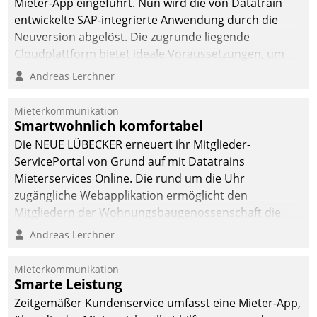
Mieter-App eingeführt. Nun wird die von Datatrain
entwickelte SAP-integrierte Anwendung durch die
Neuversion abgelöst. Die zugrunde liegende
Cloudplattform bietet ideale Voraussetzungen, um
die Funktionalität der App zu erweitern und weitere
Andreas Lerchner
innovative Apps, auch von Drittanbietern, in SAP zu
integrieren.
Mieterkommunikation
Smartwohnlich komfortabel
Die NEUE LÜBECKER erneuert ihr Mitglieder-
ServicePortal von Grund auf mit Datatrains
Mieterservices Online. Die rund um die Uhr
zugängliche Webapplikation ermöglicht den
Mitgliedern der Wohnungs­bau­genossenschaft die
Kontaktaufnahme per Smartphone, Tablet oder PC.
Andreas Lerchner
Mieterkommunikation
Smarte Leistung
Zeitgemäßer Kundenservice umfasst eine Mieter-App,