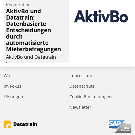
Kooperation
der
AktivBo und
Wohnungswirtschaft“.
Datatrain:
Bewerben können sich
Datenbasierte
dafür ein Team
Entscheidungen
durch
bestehend aus
automatisierte
Wohnungsunternehmen
Mieterbefragungen
und PropTech.
AktivBo und Datatrain
kooperieren –
Immobilienunternehmen
Wir
Impressum
profitieren: Die nahtlose
Integration der Lösungen
Im Fokus
Datenschutz
von AktivBo und
Lösungen
Cookie-Einstellungen
Datatrain ermöglicht
Newsletter
automatisiert ausgelöste,
zielgerichtete
Mieterbefragungen – eine
Datatrain
starke Grundlage für