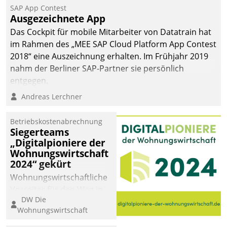
SAP App Contest
Ausgezeichnete App
Das Cockpit für mobile Mitarbeiter von Datatrain hat
im Rahmen des „MEE SAP Cloud Platform App Contest
2018“ eine Auszeichnung erhalten. Im Frühjahr 2019
nahm der Berliner SAP-Partner sie persönlich
entgegen.
Andreas Lerchner
Betriebskostenabrechnung
Siegerteams
„Digitalpioniere der
Wohnungswirtschaft
2024“ gekürt
Wohnungswirtschaftliche
Vorreiter für den Weg in
DW Die
eine digitale Zukunft zu
Wohnungswirtschaft
finden, ist das Ziel des
Awards „Digitalpioniere