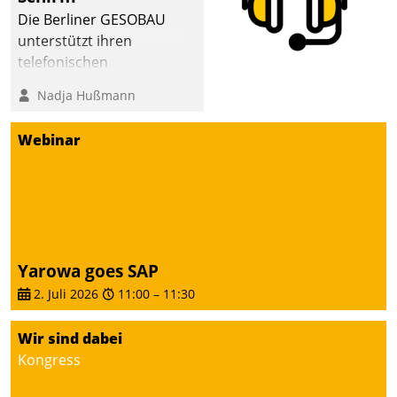
Die Berliner GESOBAU
unterstützt ihren
telefonischen
Mieterservice mit einem
Nadja Hußmann
digitalen Cockpit, das
situationsbezogen
Webinar
passende Fragen und
Schlagworte auswirft.
Eine intuitive
Dialogführung ermöglicht
dem externen
Serviceteam, Anrufe von
Yarowa goes SAP
Mietenden zügiger und
2. Juli 2026
11:00
–
11:30
effizienter zu bearbeiten.
Wir sind dabei
Kongress