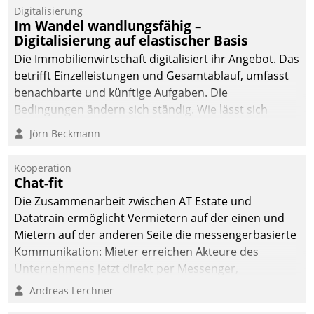
Datatrain.
Digitalisierung
Im Wandel wandlungsfähig –
Digitalisierung auf elastischer Basis
Die Immobilienwirtschaft digitalisiert ihr Angebot. Das
betrifft Einzelleistungen und Gesamtablauf, umfasst
benachbarte und künftige Aufgaben. Die
Bedingungen ändern sich ständig. Wie lässt sich
technisch die Kontrolle wahren und zugleich Freiraum
Jörn Beckmann
fürs Wachsen öffnen?
Kooperation
Chat-fit
Die Zusammenarbeit zwischen AT Estate und
Datatrain ermöglicht Vermietern auf der einen und
Mietern auf der anderen Seite die messengerbasierte
Kommunikation: Mieter erreichen Akteure des
Unternehmens jetzt direkt per Messenger,
Mitarbeiter oder Dienstleister empfangen oder
Andreas Lerchner
versenden die Nachrichten via Cockpit.