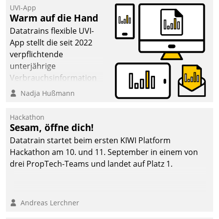
UVI-App
Warm auf die Hand
Datatrains flexible UVI-
App stellt die seit 2022
verpflichtende
unterjährige
Verbrauchsinformation
schnell, zuverlässig und
Nadja Hußmann
leicht bekömmlich bereit:
Die monatlichen
Hackathon
Mitteilungen zum
Sesam, öffne dich!
Heizungs- und
Datatrain startet beim ersten KIWI Platform
Wasserverbrauch gehen
Hackathon am 10. und 11. September in einem von
automatisiert, vollständig
drei PropTech-Teams und landet auf Platz 1.
und auf Wunsch über
mehrere zuvor
festgelegte
Andreas Lerchner
Kommunikationswege bei
den Empfängern ein.