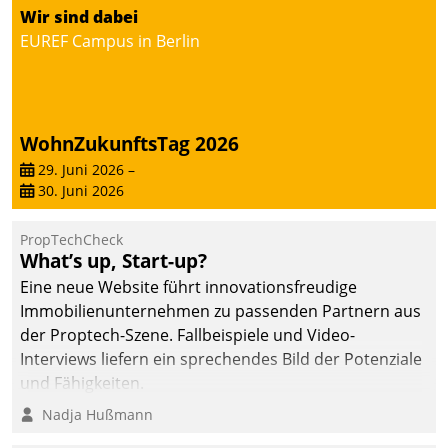
Wir sind dabei
deutscher
EUREF Campus in Berlin
Wohnungsunternehmen
– und beschleunigt damit
den Weg vom
Mieteranliegen zum
Dienstleisterauftrag.
WohnZukunftsTag 2026
29. Juni 2026
–
30. Juni 2026
PropTechCheck
What’s up, Start-up?
Eine neue Website führt innovationsfreudige
Immobilienunternehmen zu passenden Partnern aus
der Proptech-Szene. Fallbeispiele und Video-
Interviews liefern ein sprechendes Bild der Potenziale
und Fähigkeiten.
Nadja Hußmann