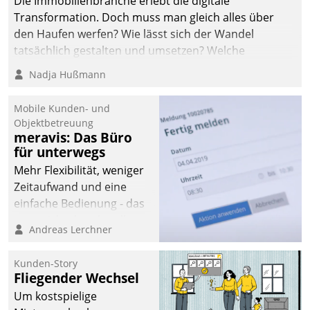
Die Immobilienbranche erlebt die digitale
Transformation. Doch muss man gleich alles über
den Haufen werfen? Wie lässt sich der Wandel
tatsächlich gestalten und umsetzen? Welche
Argumente zählen wirklich?
Nadja Hußmann
Mobile Kunden- und
Objektbetreuung
meravis: Das Büro
für unterwegs
Mehr Flexibilität, weniger
Zeitaufwand und eine
einfache Bedienung - das
verspricht das aktuelle
Andreas Lerchner
Cockpit für mobile
Mitarbeiter von
Kunden-Story
Datatrain. Die meravis
Fliegender Wechsel
Wohnungsbau- und
Um kostspielige
Immobilien GmbH hat