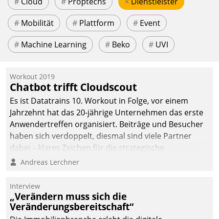
#
Cloud
#
Proptechs
×
Dienstleister
#
Mobilität
#
Plattform
#
Event
#
Machine Learning
#
Beko
#
UVI
Workout 2019
Chatbot trifft Cloudscout
Es ist Datatrains 10. Workout in Folge, vor einem
Jahrzehnt hat das 20-jährige Unternehmen das erste
Anwendertreffen organisiert. Beiträge und Besucher
haben sich verdoppelt, diesmal sind viele Partner
dabei – klares Zeichen für die strategische
Fokussierung auf den Kunden.
Andreas Lerchner
Interview
„Verändern muss sich die
Veränderungsbereitschaft“