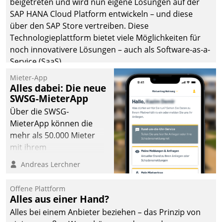
beigetreten und wird nun eigene Lösungen auf der
die Bereitschaft, sich zu überprüfen, zu hinterfragen
SAP HANA Cloud Platform entwickeln – und diese
und zu verändern.
über den SAP Store vertreiben. Diese
Technologieplattform bietet viele Möglichkeiten für
noch innovativere Lösungen – auch als Software-as-a-
Service (SaaS).
Mieter-App
Alles dabei: Die neue
SWSG-MieterApp
Über die SWSG-
MieterApp können die
mehr als 50.000 Mieter
mit ihrem
Wohnungsunternehmen
Andreas Lerchner
kommunizieren, auf dem
Laufenden bleiben, Daten
Offene Plattform
einsehen und ändern
Alles aus einer Hand?
oder
Alles bei einem Anbieter beziehen – das Prinzip von
Schadensmeldungen