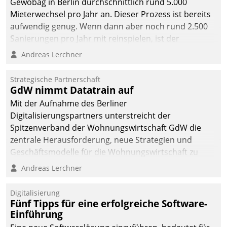
Gewobag in Berlin durchschnittlich rund 5.000
Mieterwechsel pro Jahr an. Dieser Prozess ist bereits
aufwendig genug. Wenn dann aber noch rund 2.500
Sanierungen pro Jahr mit reinspielen, ist der
Betreuungs- und Organisationsaufwand immens. Im
Andreas Lerchner
Rahmen ihrer Digitalisierungsstrategie hat das
kommunale Wohnungsbauunternehmen daher
Strategische Partnerschaft
gemeinsam mit der Berliner Datatrain GmbH den
GdW nimmt Datatrain auf
Teilprozess der Objektsanierung digitalisiert.
Mit der Aufnahme des Berliner
Digitalisierungspartners unterstreicht der
Spitzenverband der Wohnungswirtschaft GdW die
zentrale Herausforderung, neue Strategien und
Geschäftsmodelle für die Wohnungswirtschaft zu
entwickeln.
Andreas Lerchner
Digitalisierung
Fünf Tipps für eine erfolgreiche Software-
Einführung