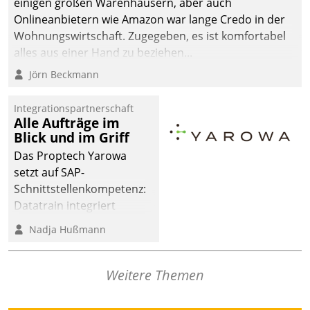
einigen großen Warenhäusern, aber auch
abgeben – rund um die
Onlineanbietern wie Amazon war lange Credo in der
Uhr.
Wohnungswirtschaft. Zugegeben, es ist komfortabel
alles aus einer Hand zu beziehen...
Jörn Beckmann
Integrationspartnerschaft
Alle Aufträge im
Blick und im Griff
Das Proptech Yarowa
setzt auf SAP-
Schnittstellenkompetenz:
Datatrain integriert
Yarowas Portal zur
Nadja Hußmann
Vergabe und Verwaltung
von Aufträgen der
operativen
Weitere Themen
Instandhaltung in die
SAP-Systemlandschaft