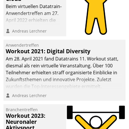
anspruchsvollen
Beim virtuellen Datatrain-
Aufgaben und
Anwendertreffen am 27.
abnehmendem
April 2022 erhielten die
Nachwuchs?
Teilnehmerinnen und
Andreas Lerchner
Teilnehmer kurzweilige
Einblicke in innovative
Anwendertreffen
Cloud-Strategien und -
Workout 2021: Digital Diversity
Lösungen mit hohem
Am 28. April 2021 fand Datatrains 11. Workout statt,
Zukunftspotenzial.
diesmal als rein virtuelle Veranstaltung. Über 100
Teilnehmer erhielten straff organisierte Einblicke in
Zukunftsthemen und innovative Projekte. Zuletzt
wurden die Top-Interessengebiete ermittelt.
Andreas Lerchner
Branchentreffen
Workout 2023:
Neuronaler
Aktivsport