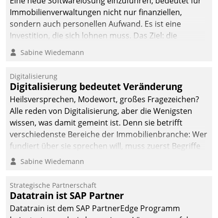
Eine neue Softwarelösung einzuführen, bedeutet für
Immobilienverwaltungen nicht nur finanziellen,
sondern auch personellen Aufwand. Es ist eine
Investition, die sich lohnen muss. Das Ziel: die
nachhaltige Optimierung der Geschäftsabläufe. Damit
Sabine Wiedemann
dieses Ziel erreicht wird, sollten einige Grundregeln
befolgt werden.
Digitalisierung
Digitalisierung bedeutet Veränderung
Heilsversprechen, Modewort, großes Fragezeichen?
Alle reden von Digitalisierung, aber die Wenigsten
wissen, was damit gemeint ist. Denn sie betrifft
verschiedenste Bereiche der Immobilienbranche: Wer
fundiert über sie sprechen will, muss zuerst Begriffe
klären. Ein Aspekt ist die betriebliche Optimierung:
Sabine Wiedemann
Moderne Softwarelösungen ermöglichen große
Einsparungen durch optimierte und automatisierte
Strategische Partnerschaft
Prozesse. Doch man darf nicht zu viel erwarten: Allein
Datatrain ist SAP Partner
mit der Einführung einer neuen Software ist es nicht
Datatrain ist dem SAP PartnerEdge Programm
getan. Die Digitalisierung erfordert von Unternehmen