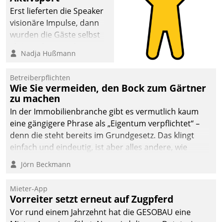
Erst lieferten die Speaker
visionäre Impulse, dann
wurden die Gäste selbst
aktiv und sammelten
Nadja Hußmann
methodisch
Vernetzungsideen fürs
Betreiberpflichten
Quartier. Dazwischen
Wie Sie vermeiden, den Bock zum Gärtner
zeigte Datatrain, was es
zu machen
Neues zu bieten hat.
In der Immobilienbranche gibt es vermutlich kaum
eine gängigere Phrase als „Eigentum verpflichtet“ –
denn die steht bereits im Grundgesetz. Das klingt
einfach und eindeutig, ist aber alles andere, wie
Branchenbeschäftigte wissen. Denn mit der
Jörn Beckmann
Verantwortung folgen Verpflichtungen.
Mieter-App
Vorreiter setzt erneut auf Zugpferd
Vor rund einem Jahrzehnt hat die GESOBAU eine