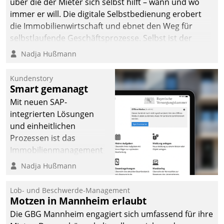
über die der Mieter sich selbst hilft – wann und wo
immer er will. Die digitale Selbstbedienung erobert
die Immobilienwirtschaft und ebnet den Weg für
selbstlaufende Geschäftsprozesse. Selbst ist der
Kunde und smart der Serviceanbieter.
Nadja Hußmann
Kundenstory
Smart gemanagt
Mit neuen SAP-
integrierten Lösungen
und einheitlichen
Prozessen ist das
Immobilienmanagement
der Bayerischen
Nadja Hußmann
Versorgungskammer im
Ressort Kapitalanlage für
Lob- und Beschwerde-Management
künftige Aufgaben und
Motzen in Mannheim erlaubt
Herausforderungen
Die GBG Mannheim engagiert sich umfassend für ihre
gerüstet.