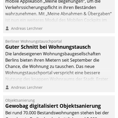
mobile Applikation „Meine Begehungen“, um die
Verkehrssicherungspflicht in ihren Beständen
wahrzunehmen. Mit „Meine Abnahmen & Übergaben“
ist nun ein weiteres Modul des Mobilen Cockpits im
Einsatz.
Andreas Lerchner
Berliner Wohnungstauschportal
Guter Schnitt bei Wohnungstausch
Die landeseigenen Wohnungsbaugesellschaften
Berlins bieten ihren Mietern seit September die
Chance, die Wohnung zu tauschen. Das neue
Wohnungstauschportal verspricht eine bessere
Nutzung des knappen Wohnraums der Stadt. Erster
Anwendungsfall für Datatrains Lösung API-Hub mit
Andreas Lerchner
Schnittstellen zu den ERP-Systemen der
Unternehmen.
Objektsanierung
Gewobag digitalisiert Objektsanierung
Bei rund 70.000 Bestandswohnungen stehen bei der