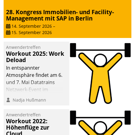
28. Kongress Immobilien- und Facility-
Management mit SAP in Berlin
14. September 2026
–
15. September 2026
Anwendertreffen
Workout 2025: Work
Deload
In entspannter
Atmosphäre findet am 6.
und 7. Mai Datatrains
Netzwerk-Event im
Kunden- und Partnerkreis
Nadja Hußmann
statt. Zentrale Frage: Wie
lassen sich
Anwendertreffen
Mammutprojekte
Workout 2022:
meistern und Workloads
Höhenflüge zur
Cloud
wuppen – bei zunehmend