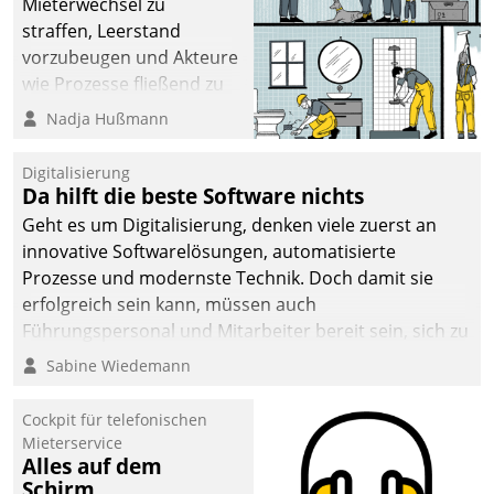
Mieterwechsel zu
sich dabei für den Betrieb
straffen, Leerstand
der Lösung über die SAP
vorzubeugen und Akteure
Cloud Platform
wie Prozesse fließend zu
entschieden - als erstes
vernetzen, nutzt die
Nadja Hußmann
Unternehmen am
Berliner Gewobag seit
Wohnungsmarkt.
Jahresbeginn eine
Digitalisierung
Überblick, Einsicht und
Da hilft die beste Software nichts
Eingriff bietende Lösung.
Geht es um Digitalisierung, denken viele zuerst an
Zur Entwicklung setzte
innovative Softwarelösungen, automatisierte
man auf
Prozesse und modernste Technik. Doch damit sie
Cloudtechnologie,
erfolgreich sein kann, müssen auch
bewährte und Startup-
Führungspersonal und Mitarbeiter bereit sein, sich zu
Partner sowie erstmals
verändern und anzupassen, sonst werden sie an ihr
Sabine Wiedemann
agile Projektmethoden.
scheitern.
Cockpit für telefonischen
Mieterservice
Alles auf dem
Schirm