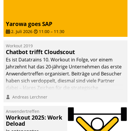
Yarowa goes SAP
2. Juli 2026
11:00
–
11:30
Workout 2019
Chatbot trifft Cloudscout
Es ist Datatrains 10. Workout in Folge, vor einem
Jahrzehnt hat das 20-jährige Unternehmen das erste
Anwendertreffen organisiert. Beiträge und Besucher
haben sich verdoppelt, diesmal sind viele Partner
dabei – klares Zeichen für die strategische
Fokussierung auf den Kunden.
Andreas Lerchner
Anwendertreffen
Workout 2025: Work
Deload