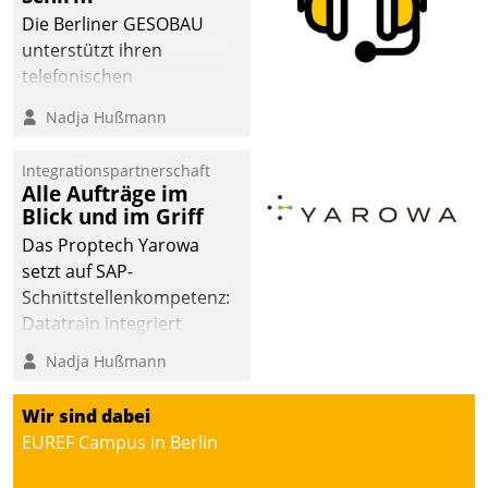
die Bereitschaft, sich zu überprüfen, zu hinterfragen
Die Berliner GESOBAU
und zu verändern.
unterstützt ihren
telefonischen
Mieterservice mit einem
Nadja Hußmann
digitalen Cockpit, das
situationsbezogen
Integrationspartnerschaft
passende Fragen und
Alle Aufträge im
Schlagworte auswirft.
Blick und im Griff
Eine intuitive
Das Proptech Yarowa
Dialogführung ermöglicht
setzt auf SAP-
dem externen
Schnittstellenkompetenz:
Serviceteam, Anrufe von
Datatrain integriert
Mietenden zügiger und
Yarowas Portal zur
Nadja Hußmann
effizienter zu bearbeiten.
Vergabe und Verwaltung
von Aufträgen der
Wir sind dabei
operativen
EUREF Campus in Berlin
Instandhaltung in die
SAP-Systemlandschaft