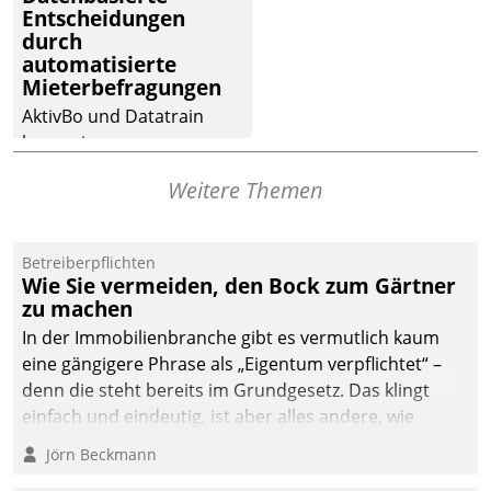
dafür ein Team
Entscheidungen
durch
bestehend aus
automatisierte
Wohnungsunternehmen
Mieterbefragungen
und PropTech.
AktivBo und Datatrain
kooperieren –
Immobilienunternehmen
Weitere Themen
profitieren: Die nahtlose
Integration der Lösungen
von AktivBo und
Betreiberpflichten
Datatrain ermöglicht
Wie Sie vermeiden, den Bock zum Gärtner
automatisiert ausgelöste,
zu machen
zielgerichtete
In der Immobilienbranche gibt es vermutlich kaum
Mieterbefragungen – eine
eine gängigere Phrase als „Eigentum verpflichtet“ –
starke Grundlage für
denn die steht bereits im Grundgesetz. Das klingt
intelligente,
einfach und eindeutig, ist aber alles andere, wie
datengestützte
Branchenbeschäftigte wissen. Denn mit der
Jörn Beckmann
Entscheidungen.
Verantwortung folgen Verpflichtungen.