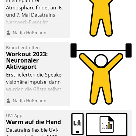
In entspannter
Atmosphäre findet am 6.
und 7. Mai Datatrains
Netzwerk-Event im
Kunden- und Partnerkreis
Nadja Hußmann
statt. Zentrale Frage: Wie
lassen sich
Branchentreffen
Mammutprojekte
Workout 2023:
meistern und Workloads
Neuronaler
Aktivsport
wuppen – bei zunehmend
anspruchsvollen
Erst lieferten die Speaker
Aufgaben und
visionäre Impulse, dann
abnehmendem
wurden die Gäste selbst
Nachwuchs?
aktiv und sammelten
Nadja Hußmann
methodisch
Vernetzungsideen fürs
UVI-App
Quartier. Dazwischen
Warm auf die Hand
zeigte Datatrain, was es
Datatrains flexible UVI-
Neues zu bieten hat.