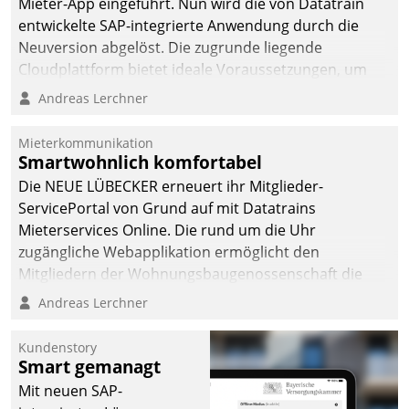
Mieter-App eingeführt. Nun wird die von Datatrain
entwickelte SAP-integrierte Anwendung durch die
Neuversion abgelöst. Die zugrunde liegende
Cloudplattform bietet ideale Voraussetzungen, um
die Funktionalität der App zu erweitern und weitere
Andreas Lerchner
innovative Apps, auch von Drittanbietern, in SAP zu
integrieren.
Mieterkommunikation
Smartwohnlich komfortabel
Die NEUE LÜBECKER erneuert ihr Mitglieder-
ServicePortal von Grund auf mit Datatrains
Mieterservices Online. Die rund um die Uhr
zugängliche Webapplikation ermöglicht den
Mitgliedern der Wohnungs­bau­genossenschaft die
Kontaktaufnahme per Smartphone, Tablet oder PC.
Andreas Lerchner
Kundenstory
Smart gemanagt
Mit neuen SAP-