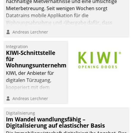
nachhaltige Mietverhältnisse und eine umsichtige
Mieterbetreuung. Seit wenigen Wochen sorgt
Datatrains mobile Applikation für die
Wohnungsabnahme und -übergabe dafür, dass
Mieter wohlgeordnet kommen und, so es sein muss,
Andreas Lerchner
gehen können.
Integration
KIWI-Schnittstelle
für
Wohnungsunternehmen
KIWI, der Anbieter für
digitalen Türzugang,
kooperiert mit dem
Beratungs- und
Andreas Lerchner
Softwareentwicklungshaus
Datatrain.
Digitalisierung
Im Wandel wandlungsfähig –
Digitalisierung auf elastischer Basis