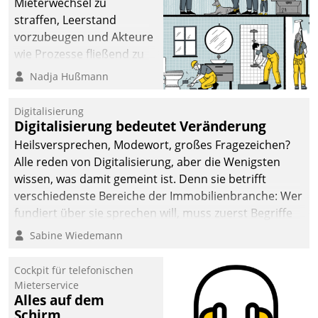
Mieterwechsel zu
straffen, Leerstand
vorzubeugen und Akteure
wie Prozesse fließend zu
vernetzen, nutzt die
Nadja Hußmann
Berliner Gewobag seit
Jahresbeginn eine
Digitalisierung
Überblick, Einsicht und
Digitalisierung bedeutet Veränderung
Eingriff bietende Lösung.
Heilsversprechen, Modewort, großes Fragezeichen?
Zur Entwicklung setzte
Alle reden von Digitalisierung, aber die Wenigsten
man auf
wissen, was damit gemeint ist. Denn sie betrifft
Cloudtechnologie,
verschiedenste Bereiche der Immobilienbranche: Wer
bewährte und Startup-
fundiert über sie sprechen will, muss zuerst Begriffe
Partner sowie erstmals
klären. Ein Aspekt ist die betriebliche Optimierung:
Sabine Wiedemann
agile Projektmethoden.
Moderne Softwarelösungen ermöglichen große
Einsparungen durch optimierte und automatisierte
Cockpit für telefonischen
Prozesse. Doch man darf nicht zu viel erwarten: Allein
Mieterservice
Alles auf dem
mit der Einführung einer neuen Software ist es nicht
Schirm
getan. Die Digitalisierung erfordert von Unternehmen