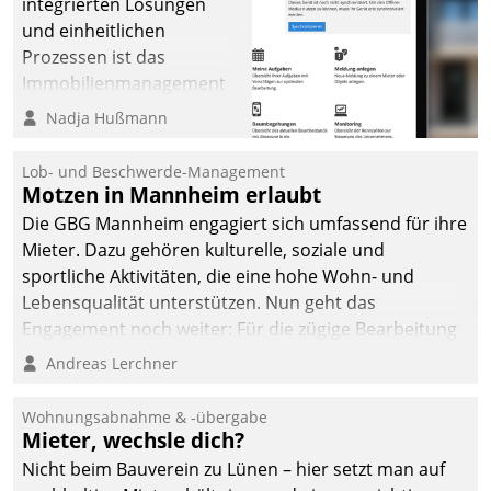
integrierten Lösungen
und einheitlichen
Prozessen ist das
Immobilienmanagement
der Bayerischen
Nadja Hußmann
Versorgungskammer im
Ressort Kapitalanlage für
Lob- und Beschwerde-Management
künftige Aufgaben und
Motzen in Mannheim erlaubt
Herausforderungen
Die GBG Mannheim engagiert sich umfassend für ihre
gerüstet.
Mieter. Dazu gehören kulturelle, soziale und
sportliche Aktivitäten, die eine hohe Wohn- und
Lebensqualität unterstützen. Nun geht das
Engagement noch weiter: Für die zügige Bearbeitung
von Beschwerden – oder Lob – richtet das
Andreas Lerchner
Unternehmen mit Datatrains Applikation fürs Lob-
und Beschwerde-Management einen eigenen Kanal
Wohnungsabnahme & -übergabe
ein.
Mieter, wechsle dich?
Nicht beim Bauverein zu Lünen – hier setzt man auf