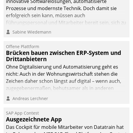
innovative Softwarelösungen, automatisierte
Prozesse und modernste Technik. Doch damit sie
erfolgreich sein kann, müssen auch
Führungspersonal und Mitarbeiter bereit sein, sich zu
verändern und anzupassen, sonst werden sie an ihr
Sabine Wiedemann
scheitern.
Offene Plattform
Brücken bauen zwischen ERP-System und
Drittanbietern
Ohne Digitalisierung und Automatisierung geht es
nicht: Auch in der Wohnungswirtschaft stehen die
Zeichen daher schon längst auf digital – wenn auch,
zugegebenermaßen, behutsamer als in anderen
Branchen.
Andreas Lerchner
SAP App Contest
Ausgezeichnete App
Das Cockpit für mobile Mitarbeiter von Datatrain hat