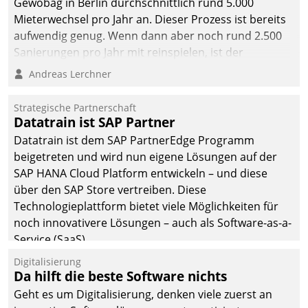
Gewobag in Berlin durchschnittlich rund 5.000
Mieterwechsel pro Jahr an. Dieser Prozess ist bereits
aufwendig genug. Wenn dann aber noch rund 2.500
Sanierungen pro Jahr mit reinspielen, ist der
Betreuungs- und Organisationsaufwand immens. Im
Andreas Lerchner
Rahmen ihrer Digitalisierungsstrategie hat das
kommunale Wohnungsbauunternehmen daher
Strategische Partnerschaft
gemeinsam mit der Berliner Datatrain GmbH den
Datatrain ist SAP Partner
Teilprozess der Objektsanierung digitalisiert.
Datatrain ist dem SAP PartnerEdge Programm
beigetreten und wird nun eigene Lösungen auf der
SAP HANA Cloud Platform entwickeln – und diese
über den SAP Store vertreiben. Diese
Technologieplattform bietet viele Möglichkeiten für
noch innovativere Lösungen – auch als Software-as-a-
Service (SaaS).
Digitalisierung
Da hilft die beste Software nichts
Geht es um Digitalisierung, denken viele zuerst an