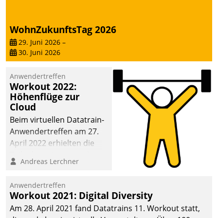
deutscher
Wohnungsunternehmen
WohnZukunftsTag 2026
– und beschleunigt damit
29. Juni 2026
–
den Weg vom
30. Juni 2026
Mieteranliegen zum
Dienstleisterauftrag.
Anwendertreffen
Workout 2022:
Höhenflüge zur
Cloud
Beim virtuellen Datatrain-
Anwendertreffen am 27.
April 2022 erhielten die
Teilnehmerinnen und
Andreas Lerchner
Teilnehmer kurzweilige
Einblicke in innovative
Anwendertreffen
Cloud-Strategien und -
Workout 2021: Digital Diversity
Lösungen mit hohem
Am 28. April 2021 fand Datatrains 11. Workout statt,
Zukunftspotenzial.