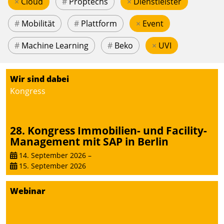
×
Cloud
#
Proptechs
×
Dienstleister
#
Mobilität
#
Plattform
×
Event
#
Machine Learning
#
Beko
×
UVI
Wir sind dabei
Kongress
28. Kongress Immobilien- und Facility-
Management mit SAP in Berlin
14. September 2026
–
15. September 2026
Webinar