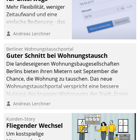
Mehr Flexibilität, weniger
Zeitaufwand und eine
einfache Bedienung - das
verspricht das aktuelle
Andreas Lerchner
Cockpit für mobile
Mitarbeiter von
Berliner Wohnungstauschportal
Datatrain. Die meravis
Guter Schnitt bei Wohnungstausch
Wohnungsbau- und
Die landeseigenen Wohnungsbaugesellschaften
Immobilien GmbH hat
Berlins bieten ihren Mietern seit September die
sich dabei für den Betrieb
Chance, die Wohnung zu tauschen. Das neue
der Lösung über die SAP
Wohnungstauschportal verspricht eine bessere
Cloud Platform
Nutzung des knappen Wohnraums der Stadt. Erster
entschieden - als erstes
Anwendungsfall für Datatrains Lösung API-Hub mit
Andreas Lerchner
Unternehmen am
Schnittstellen zu den ERP-Systemen der
Wohnungsmarkt.
Unternehmen.
Kunden-Story
Fliegender Wechsel
Um kostspielige