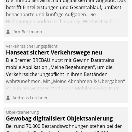
Die Immobilienwirtschaft digitalisiert ihr Angebot. Das
betrifft Einzelleistungen und Gesamtablauf, umfasst
benachbarte und künftige Aufgaben. Die
Bedingungen ändern sich ständig. Wie lässt sich
technisch die Kontrolle wahren und zugleich Freiraum
Jörn Beckmann
fürs Wachsen öffnen?
Verkehrssicherungspflicht
Hanseat sichert Verkehrswege neu
Die Bremer BREBAU nutzt mit Gewinn Datatrains
mobile Applikation „Meine Begehungen“, um die
Verkehrssicherungspflicht in ihren Beständen
wahrzunehmen. Mit „Meine Abnahmen & Übergaben“
ist nun ein weiteres Modul des Mobilen Cockpits im
Einsatz.
Andreas Lerchner
Objektsanierung
Gewobag digitalisiert Objektsanierung
Bei rund 70.000 Bestandswohnungen stehen bei der