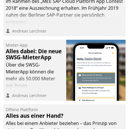
im Rahmen des „MEE SAP Cloud Platform App Contest
2018“ eine Auszeichnung erhalten. Im Frühjahr 2019
nahm der Berliner SAP-Partner sie persönlich
entgegen.
Andreas Lerchner
Mieter-App
Alles dabei: Die neue
SWSG-MieterApp
Über die SWSG-
MieterApp können die
mehr als 50.000 Mieter
mit ihrem
Wohnungsunternehmen
Andreas Lerchner
kommunizieren, auf dem
Laufenden bleiben, Daten
Offene Plattform
einsehen und ändern
Alles aus einer Hand?
oder
Alles bei einem Anbieter beziehen – das Prinzip von
Schadensmeldungen