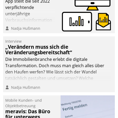
App stellt die seit 2022
verpflichtende
unterjährige
Verbrauchsinformation
schnell, zuverlässig und
Nadja Hußmann
leicht bekömmlich bereit:
Die monatlichen
Interview
Mitteilungen zum
„Verändern muss sich die
Veränderungsbereitschaft“
Heizungs- und
Wasserverbrauch gehen
Die Immobilienbranche erlebt die digitale
automatisiert, vollständig
Transformation. Doch muss man gleich alles über
und auf Wunsch über
den Haufen werfen? Wie lässt sich der Wandel
mehrere zuvor
tatsächlich gestalten und umsetzen? Welche
festgelegte
Argumente zählen wirklich?
Nadja Hußmann
Kommunikationswege bei
den Empfängern ein.
Mobile Kunden- und
Objektbetreuung
meravis: Das Büro
für unterwegs