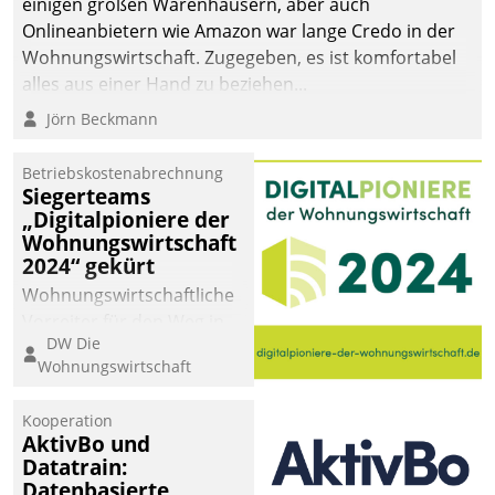
einigen großen Warenhäusern, aber auch
abgeben – rund um die
Onlineanbietern wie Amazon war lange Credo in der
Uhr.
Wohnungswirtschaft. Zugegeben, es ist komfortabel
alles aus einer Hand zu beziehen...
Jörn Beckmann
Betriebskostenabrechnung
Siegerteams
„Digitalpioniere der
Wohnungswirtschaft
2024“ gekürt
Wohnungswirtschaftliche
Vorreiter für den Weg in
DW Die
eine digitale Zukunft zu
Wohnungswirtschaft
finden, ist das Ziel des
Awards „Digitalpioniere
Kooperation
der
AktivBo und
Wohnungswirtschaft“.
Datatrain:
Bewerben können sich
Datenbasierte