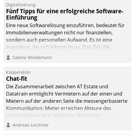
Digitalisierung
Fünf Tipps für eine erfolgreiche Software-
Einführung
Eine neue Softwarelösung einzuführen, bedeutet für
Immobilienverwaltungen nicht nur finanziellen,
sondern auch personellen Aufwand. Es ist eine
Investition, die sich lohnen muss. Das Ziel: die
nachhaltige Optimierung der Geschäftsabläufe. Damit
Sabine Wiedemann
dieses Ziel erreicht wird, sollten einige Grundregeln
befolgt werden.
Kooperation
Chat-fit
Die Zusammenarbeit zwischen AT Estate und
Datatrain ermöglicht Vermietern auf der einen und
Mietern auf der anderen Seite die messengerbasierte
Kommunikation: Mieter erreichen Akteure des
Unternehmens jetzt direkt per Messenger,
Mitarbeiter oder Dienstleister empfangen oder
Andreas Lerchner
versenden die Nachrichten via Cockpit.