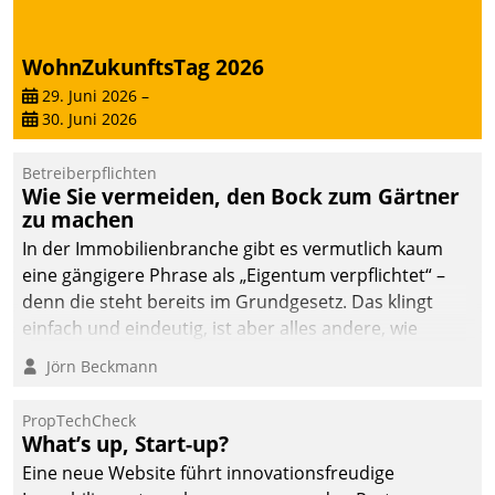
deutscher
Wohnungsunternehmen
WohnZukunftsTag 2026
– und beschleunigt damit
29. Juni 2026
–
den Weg vom
30. Juni 2026
Mieteranliegen zum
Dienstleisterauftrag.
Betreiberpflichten
Wie Sie vermeiden, den Bock zum Gärtner
zu machen
In der Immobilienbranche gibt es vermutlich kaum
eine gängigere Phrase als „Eigentum verpflichtet“ –
denn die steht bereits im Grundgesetz. Das klingt
einfach und eindeutig, ist aber alles andere, wie
Branchenbeschäftigte wissen. Denn mit der
Jörn Beckmann
Verantwortung folgen Verpflichtungen.
PropTechCheck
What’s up, Start-up?
Eine neue Website führt innovationsfreudige