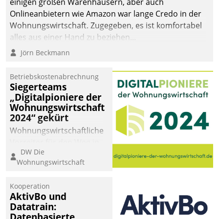
einigen großen Warenhäusern, aber auch
Onlineanbietern wie Amazon war lange Credo in der
Wohnungswirtschaft. Zugegeben, es ist komfortabel
alles aus einer Hand zu beziehen...
Jörn Beckmann
Betriebskostenabrechnung
Siegerteams
„Digitalpioniere der
Wohnungswirtschaft
2024“ gekürt
Wohnungswirtschaftliche
Vorreiter für den Weg in
DW Die
eine digitale Zukunft zu
Wohnungswirtschaft
finden, ist das Ziel des
Awards „Digitalpioniere
Kooperation
der
AktivBo und
Wohnungswirtschaft“.
Datatrain:
Bewerben können sich
Datenbasierte