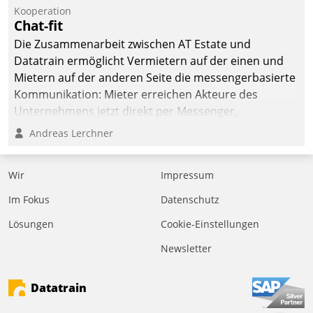
befolgt werden.
Kooperation
Chat-fit
Die Zusammenarbeit zwischen AT Estate und
Datatrain ermöglicht Vermietern auf der einen und
Mietern auf der anderen Seite die messengerbasierte
Kommunikation: Mieter erreichen Akteure des
Unternehmens jetzt direkt per Messenger,
Mitarbeiter oder Dienstleister empfangen oder
Andreas Lerchner
versenden die Nachrichten via Cockpit.
Wir
Impressum
Im Fokus
Datenschutz
Lösungen
Cookie-Einstellungen
Newsletter
Datatrain