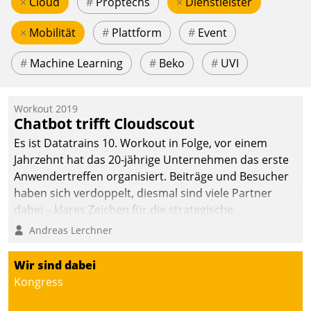
×
Cloud
#
Proptechs
×
Dienstleister
×
Mobilität
#
Plattform
#
Event
#
Machine Learning
#
Beko
#
UVI
Workout 2019
Chatbot trifft Cloudscout
Es ist Datatrains 10. Workout in Folge, vor einem
Jahrzehnt hat das 20-jährige Unternehmen das erste
Anwendertreffen organisiert. Beiträge und Besucher
haben sich verdoppelt, diesmal sind viele Partner
dabei – klares Zeichen für die strategische
Fokussierung auf den Kunden.
Andreas Lerchner
Wir sind dabei
Kongress