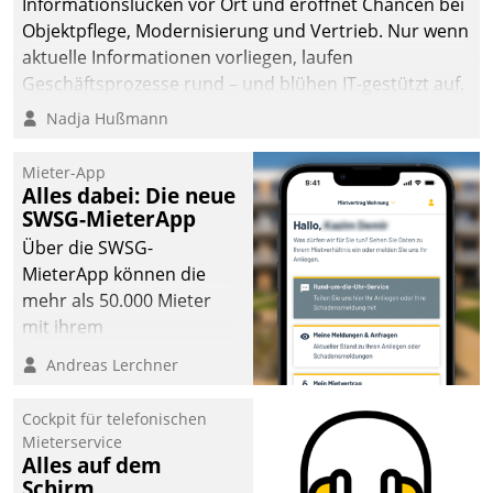
Informationslücken vor Ort und eröffnet Chancen bei
die Bereitschaft, sich zu überprüfen, zu hinterfragen
Objektpflege, Modernisierung und Vertrieb. Nur wenn
und zu verändern.
aktuelle Informationen vorliegen, laufen
Geschäftsprozesse rund – und blühen IT-gestützt auf.
Nadja Hußmann
Mieter-App
Alles dabei: Die neue
SWSG-MieterApp
Über die SWSG-
MieterApp können die
mehr als 50.000 Mieter
mit ihrem
Wohnungsunternehmen
Andreas Lerchner
kommunizieren, auf dem
Laufenden bleiben, Daten
Cockpit für telefonischen
einsehen und ändern
Mieterservice
oder
Alles auf dem
Schirm
Schadensmeldungen