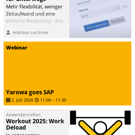
Mehr Flexibilität, weniger
Zeitaufwand und eine
einfache Bedienung - das
verspricht das aktuelle
Andreas Lerchner
Cockpit für mobile
Mitarbeiter von
Webinar
Datatrain. Die meravis
Wohnungsbau- und
Immobilien GmbH hat
sich dabei für den Betrieb
der Lösung über die SAP
Cloud Platform
Yarowa goes SAP
entschieden - als erstes
2. Juli 2026
11:00
–
11:30
Unternehmen am
Wohnungsmarkt.
Anwendertreffen
Workout 2025: Work
Deload