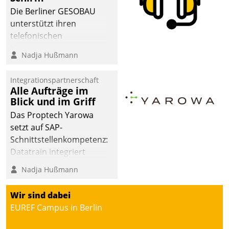
abgeben – rund um die
Die Berliner GESOBAU
Uhr.
unterstützt ihren
telefonischen
Mieterservice mit einem
Nadja Hußmann
digitalen Cockpit, das
situationsbezogen
Integrationspartnerschaft
passende Fragen und
Alle Aufträge im
Schlagworte auswirft.
Blick und im Griff
Eine intuitive
Das Proptech Yarowa
Dialogführung ermöglicht
setzt auf SAP-
dem externen
Schnittstellenkompetenz:
Serviceteam, Anrufe von
Datatrain integriert
Mietenden zügiger und
Yarowas Portal zur
Nadja Hußmann
effizienter zu bearbeiten.
Vergabe und Verwaltung
von Aufträgen der
Wir sind dabei
operativen
EUREF Campus in Berlin
Instandhaltung in die
SAP-Systemlandschaft