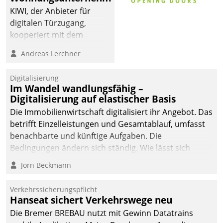
KIWI, der Anbieter für
digitalen Türzugang,
kooperiert mit dem
Beratungs- und
Andreas Lerchner
Softwareentwicklungshaus
Datatrain.
Digitalisierung
Im Wandel wandlungsfähig –
Digitalisierung auf elastischer Basis
Die Immobilienwirtschaft digitalisiert ihr Angebot. Das
betrifft Einzelleistungen und Gesamtablauf, umfasst
benachbarte und künftige Aufgaben. Die
Bedingungen ändern sich ständig. Wie lässt sich
technisch die Kontrolle wahren und zugleich Freiraum
Jörn Beckmann
fürs Wachsen öffnen?
Verkehrssicherungspflicht
Hanseat sichert Verkehrswege neu
Die Bremer BREBAU nutzt mit Gewinn Datatrains