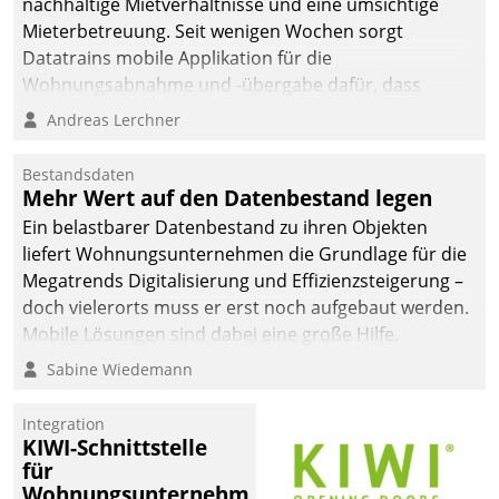
nachhaltige Mietverhältnisse und eine umsichtige
Mieterbetreuung. Seit wenigen Wochen sorgt
Datatrains mobile Applikation für die
Wohnungsabnahme und -übergabe dafür, dass
Mieter wohlgeordnet kommen und, so es sein muss,
Andreas Lerchner
gehen können.
Bestandsdaten
Mehr Wert auf den Datenbestand legen
Ein belastbarer Datenbestand zu ihren Objekten
liefert Wohnungsunternehmen die Grundlage für die
Megatrends Digitalisierung und Effizienzsteigerung –
doch vielerorts muss er erst noch aufgebaut werden.
Mobile Lösungen sind dabei eine große Hilfe.
Sabine Wiedemann
Integration
KIWI-Schnittstelle
für
Wohnungsunternehmen