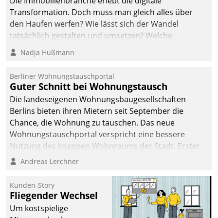
Die Immobilienbranche erlebt die digitale
Transformation. Doch muss man gleich alles über
den Haufen werfen? Wie lässt sich der Wandel
tatsächlich gestalten und umsetzen? Welche
Argumente zählen wirklich?
Nadja Hußmann
Berliner Wohnungstauschportal
Guter Schnitt bei Wohnungstausch
Die landeseigenen Wohnungsbaugesellschaften
Berlins bieten ihren Mietern seit September die
Chance, die Wohnung zu tauschen. Das neue
Wohnungstauschportal verspricht eine bessere
Nutzung des knappen Wohnraums der Stadt. Erster
Anwendungsfall für Datatrains Lösung API-Hub mit
Andreas Lerchner
Schnittstellen zu den ERP-Systemen der
Unternehmen.
Kunden-Story
Fliegender Wechsel
Um kostspielige