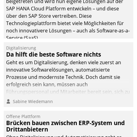
beigetreten und wird nun eigene Lösungen auf der
SAP HANA Cloud Platform entwickeln – und diese
über den SAP Store vertreiben. Diese
Technologieplattform bietet viele Möglichkeiten für
noch innovativere Lösungen – auch als Software-as-a-
Service (SaaS).
Digitalisierung
Da hilft die beste Software nichts
Geht es um Digitalisierung, denken viele zuerst an
innovative Softwarelösungen, automatisierte
Prozesse und modernste Technik. Doch damit sie
erfolgreich sein kann, müssen auch
Führungspersonal und Mitarbeiter bereit sein, sich zu
verändern und anzupassen, sonst werden sie an ihr
Sabine Wiedemann
scheitern.
Offene Plattform
Brücken bauen zwischen ERP-System und
Drittanbietern