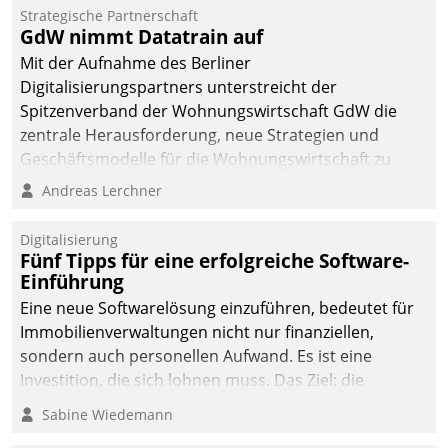
Strategische Partnerschaft
GdW nimmt Datatrain auf
Mit der Aufnahme des Berliner
Digitalisierungspartners unterstreicht der
Spitzenverband der Wohnungswirtschaft GdW die
zentrale Herausforderung, neue Strategien und
Geschäftsmodelle für die Wohnungswirtschaft zu
entwickeln.
Andreas Lerchner
Digitalisierung
Fünf Tipps für eine erfolgreiche Software-
Einführung
Eine neue Softwarelösung einzuführen, bedeutet für
Immobilienverwaltungen nicht nur finanziellen,
sondern auch personellen Aufwand. Es ist eine
Investition, die sich lohnen muss. Das Ziel: die
nachhaltige Optimierung der Geschäftsabläufe. Damit
Sabine Wiedemann
dieses Ziel erreicht wird, sollten einige Grundregeln