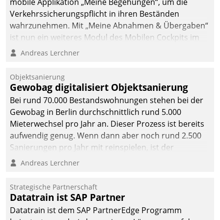
mobile Applikation „Meine Begehungen“, um die
Verkehrssicherungspflicht in ihren Beständen
wahrzunehmen. Mit „Meine Abnahmen & Übergaben“
ist nun ein weiteres Modul des Mobilen Cockpits im
Einsatz.
Andreas Lerchner
Objektsanierung
Gewobag digitalisiert Objektsanierung
Bei rund 70.000 Bestandswohnungen stehen bei der
Gewobag in Berlin durchschnittlich rund 5.000
Mieterwechsel pro Jahr an. Dieser Prozess ist bereits
aufwendig genug. Wenn dann aber noch rund 2.500
Sanierungen pro Jahr mit reinspielen, ist der
Betreuungs- und Organisationsaufwand immens. Im
Andreas Lerchner
Rahmen ihrer Digitalisierungsstrategie hat das
kommunale Wohnungsbauunternehmen daher
Strategische Partnerschaft
gemeinsam mit der Berliner Datatrain GmbH den
Datatrain ist SAP Partner
Teilprozess der Objektsanierung digitalisiert.
Datatrain ist dem SAP PartnerEdge Programm