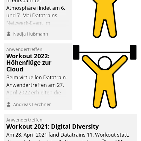
In entspannter
Atmosphäre findet am 6.
und 7. Mai Datatrains
Netzwerk-Event im
Kunden- und Partnerkreis
Nadja Hußmann
statt. Zentrale Frage: Wie
lassen sich
Anwendertreffen
Mammutprojekte
Workout 2022:
meistern und Workloads
Höhenflüge zur
Cloud
wuppen – bei zunehmend
anspruchsvollen
Beim virtuellen Datatrain-
Aufgaben und
Anwendertreffen am 27.
abnehmendem
April 2022 erhielten die
Nachwuchs?
Teilnehmerinnen und
Andreas Lerchner
Teilnehmer kurzweilige
Einblicke in innovative
Anwendertreffen
Cloud-Strategien und -
Workout 2021: Digital Diversity
Lösungen mit hohem
Am 28. April 2021 fand Datatrains 11. Workout statt,
Zukunftspotenzial.