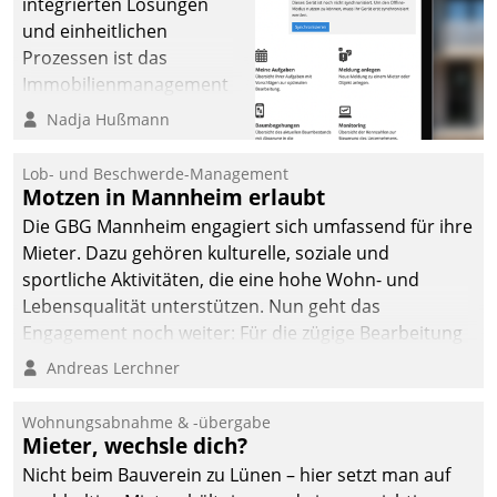
integrierten Lösungen
und einheitlichen
Prozessen ist das
Immobilienmanagement
der Bayerischen
Nadja Hußmann
Versorgungskammer im
Ressort Kapitalanlage für
Lob- und Beschwerde-Management
künftige Aufgaben und
Motzen in Mannheim erlaubt
Herausforderungen
Die GBG Mannheim engagiert sich umfassend für ihre
gerüstet.
Mieter. Dazu gehören kulturelle, soziale und
sportliche Aktivitäten, die eine hohe Wohn- und
Lebensqualität unterstützen. Nun geht das
Engagement noch weiter: Für die zügige Bearbeitung
von Beschwerden – oder Lob – richtet das
Andreas Lerchner
Unternehmen mit Datatrains Applikation fürs Lob-
und Beschwerde-Management einen eigenen Kanal
Wohnungsabnahme & -übergabe
ein.
Mieter, wechsle dich?
Nicht beim Bauverein zu Lünen – hier setzt man auf