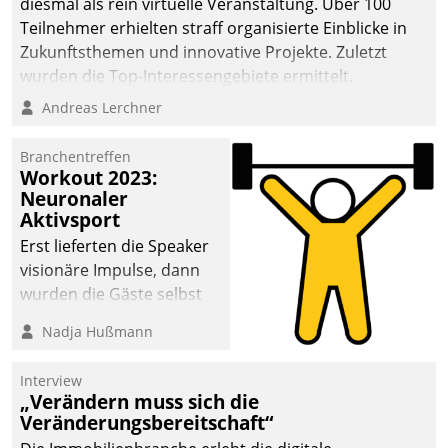
diesmal als rein virtuelle Veranstaltung. Über 100
Teilnehmer erhielten straff organisierte Einblicke in
Zukunftsthemen und innovative Projekte. Zuletzt
wurden die Top-Interessengebiete ermittelt.
Andreas Lerchner
Branchentreffen
Workout 2023:
Neuronaler
Aktivsport
Erst lieferten die Speaker
visionäre Impulse, dann
wurden die Gäste selbst
aktiv und sammelten
Nadja Hußmann
methodisch
Vernetzungsideen fürs
Interview
Quartier. Dazwischen
„Verändern muss sich die
zeigte Datatrain, was es
Veränderungsbereitschaft“
Neues zu bieten hat.