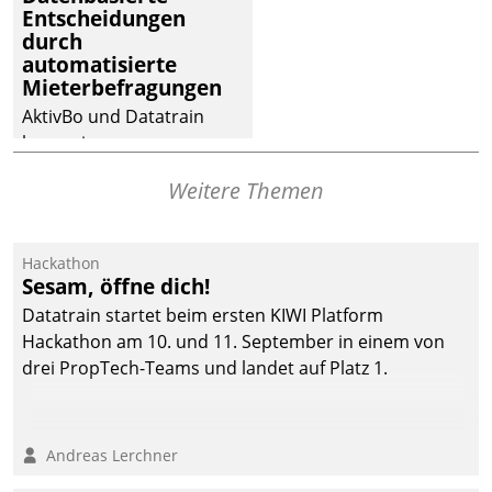
dafür ein Team
Entscheidungen
durch
bestehend aus
automatisierte
Wohnungsunternehmen
Mieterbefragungen
und PropTech.
AktivBo und Datatrain
kooperieren –
Immobilienunternehmen
Weitere Themen
profitieren: Die nahtlose
Integration der Lösungen
von AktivBo und
Hackathon
Datatrain ermöglicht
Sesam, öffne dich!
automatisiert ausgelöste,
Datatrain startet beim ersten KIWI Platform
zielgerichtete
Hackathon am 10. und 11. September in einem von
Mieterbefragungen – eine
drei PropTech-Teams und landet auf Platz 1.
starke Grundlage für
intelligente,
datengestützte
Andreas Lerchner
Entscheidungen.