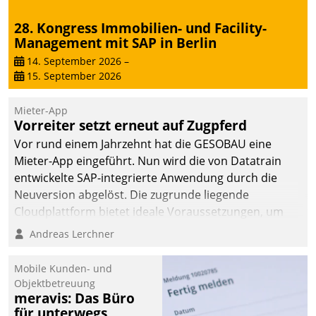
28. Kongress Immobilien- und Facility-
Management mit SAP in Berlin
14. September 2026
–
15. September 2026
Mieter-App
Vorreiter setzt erneut auf Zugpferd
Vor rund einem Jahrzehnt hat die GESOBAU eine
Mieter-App eingeführt. Nun wird die von Datatrain
entwickelte SAP-integrierte Anwendung durch die
Neuversion abgelöst. Die zugrunde liegende
Cloudplattform bietet ideale Voraussetzungen, um
die Funktionalität der App zu erweitern und weitere
Andreas Lerchner
innovative Apps, auch von Drittanbietern, in SAP zu
integrieren.
Mobile Kunden- und
Objektbetreuung
meravis: Das Büro
für unterwegs