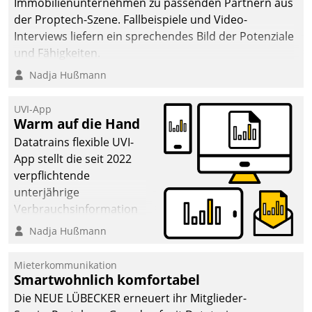
Immobilienunternehmen zu passenden Partnern aus
der Proptech-Szene. Fallbeispiele und Video-
Interviews liefern ein sprechendes Bild der Potenziale
und Fähigkeiten.
Nadja Hußmann
UVI-App
Warm auf die Hand
Datatrains flexible UVI-
App stellt die seit 2022
verpflichtende
unterjährige
Verbrauchsinformation
schnell, zuverlässig und
Nadja Hußmann
leicht bekömmlich bereit:
Die monatlichen
Mieterkommunikation
Mitteilungen zum
Smartwohnlich komfortabel
Heizungs- und
Die NEUE LÜBECKER erneuert ihr Mitglieder-
Wasserverbrauch gehen