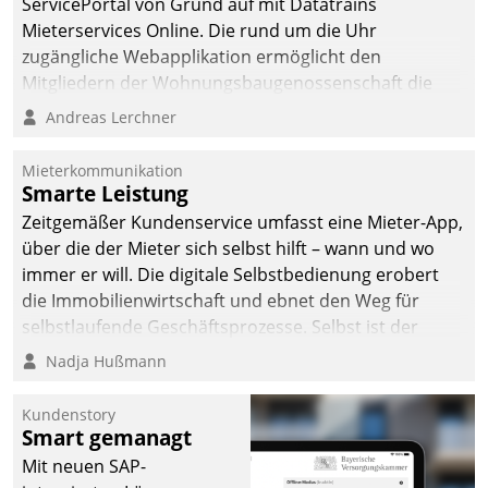
ServicePortal von Grund auf mit Datatrains
automatisiert, vollständig
Mieterservices Online. Die rund um die Uhr
und auf Wunsch über
zugängliche Webapplikation ermöglicht den
mehrere zuvor
Mitgliedern der Wohnungs­bau­genossenschaft die
festgelegte
Kontaktaufnahme per Smartphone, Tablet oder PC.
Andreas Lerchner
Kommunikationswege bei
den Empfängern ein.
Mieterkommunikation
Smarte Leistung
Zeitgemäßer Kundenservice umfasst eine Mieter-App,
über die der Mieter sich selbst hilft – wann und wo
immer er will. Die digitale Selbstbedienung erobert
die Immobilienwirtschaft und ebnet den Weg für
selbstlaufende Geschäftsprozesse. Selbst ist der
Kunde und smart der Serviceanbieter.
Nadja Hußmann
Kundenstory
Smart gemanagt
Mit neuen SAP-