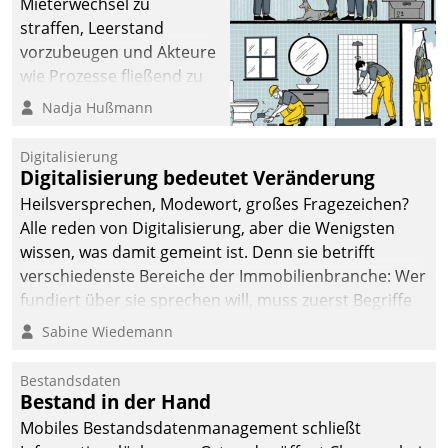
Mieterwechsel zu
straffen, Leerstand
vorzubeugen und Akteure
wie Prozesse fließend zu
vernetzen, nutzt die
Nadja Hußmann
Berliner Gewobag seit
Jahresbeginn eine
Digitalisierung
Überblick, Einsicht und
Digitalisierung bedeutet Veränderung
Eingriff bietende Lösung.
Heilsversprechen, Modewort, großes Fragezeichen?
Zur Entwicklung setzte
Alle reden von Digitalisierung, aber die Wenigsten
man auf
wissen, was damit gemeint ist. Denn sie betrifft
Cloudtechnologie,
verschiedenste Bereiche der Immobilienbranche: Wer
bewährte und Startup-
fundiert über sie sprechen will, muss zuerst Begriffe
Partner sowie erstmals
klären. Ein Aspekt ist die betriebliche Optimierung:
Sabine Wiedemann
agile Projektmethoden.
Moderne Softwarelösungen ermöglichen große
Einsparungen durch optimierte und automatisierte
Bestandsdaten
Prozesse. Doch man darf nicht zu viel erwarten: Allein
Bestand in der Hand
mit der Einführung einer neuen Software ist es nicht
Mobiles Bestandsdatenmanagement schließt
getan. Die Digitalisierung erfordert von Unternehmen