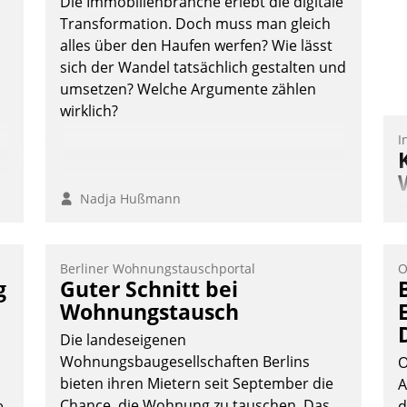
Die Immobilienbranche erlebt die digitale
Transformation. Doch muss man gleich
alles über den Haufen werfen? Wie lässt
sich der Wandel tatsächlich gestalten und
Nadja Hußmann
umsetzen? Welche Argumente zählen
wirklich?
I
n,
Nadja Hußmann
K
T
B
Berliner Wohnungstauschportal
O
S
g
Guter Schnitt bei
Wohnungstausch
Die landeseigenen
Wohnungsbaugesellschaften Berlins
O
bieten ihren Mietern seit September die
A
Chance, die Wohnung zu tauschen. Das
e
d