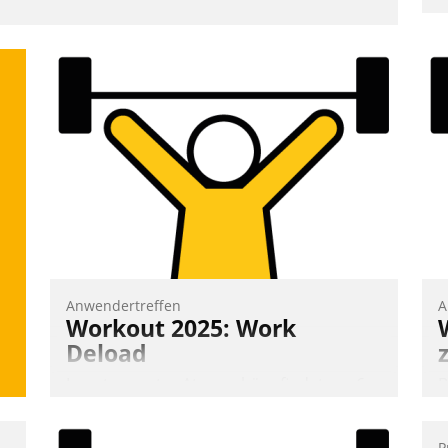
o
D
A
S
D
U
ü
v
Anwendertreffen
A
Workout 2025: Work
Deload
In entspannter Atmosphäre findet am 6.
B
und 7. Mai Datatrains Netzwerk-Event im
A
Kunden- und Partnerkreis statt. Zentrale
e
P