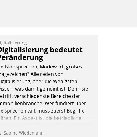
igitalisierung
Digitalisierung bedeutet
Veränderung
eilsversprechen, Modewort, großes
ragezeichen? Alle reden von
igitalisierung, aber die Wenigsten
issen, was damit gemeint ist. Denn sie
etrifft verschiedenste Bereiche der
mmobilienbranche: Wer fundiert über
ie sprechen will, muss zuerst Begriffe
lären. Ein Aspekt ist die betriebliche
ptimierung: Moderne Softwarelösungen
rmöglichen große Einsparungen durch
Sabine Wiedemann