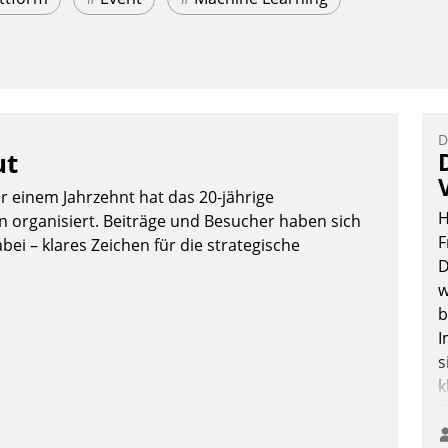
D
ut
or einem Jahrzehnt hat das 20-jährige
H
organisiert. Beiträge und Besucher haben sich
F
bei – klares Zeichen für die strategische
D
w
b
I
s
k
O
e