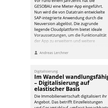
Vor rund einem Jahrzehnt hat die
GESOBAU eine Mieter-App eingeführt.
Nun wird die von Datatrain entwickelte
SAP-integrierte Anwendung durch die
Neuversion abgelöst. Die zugrunde
liegende Cloudplattform bietet ideale
Voraussetzungen, um die Funktionalität
der App zu erweitern und weitere
innovative Apps, auch von Drittanbieter
in SAP zu integrieren.
Andreas Lerchner
Digitalisierung
Im Wandel wandlungsfähi
– Digitalisierung auf
elastischer Basis
Die Immobilienwirtschaft digitalisiert ihr
Angebot. Das betrifft Einzelleistungen
und Gesamtablauf, umfasst benachbart