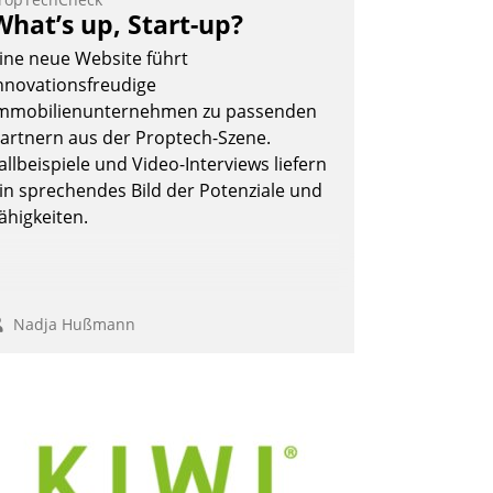
eilnehmer kurzweilige Einblicke in
What’s up, Start-up?
nnovative Cloud-Strategien und -
ine neue Website führt
ösungen mit hohem Zukunftspotenzial.
nnovationsfreudige
mmobilienunternehmen zu passenden
artnern aus der Proptech-Szene.
allbeispiele und Video-Interviews liefern
Andreas Lerchner
in sprechendes Bild der Potenziale und
ähigkeiten.
Nadja Hußmann