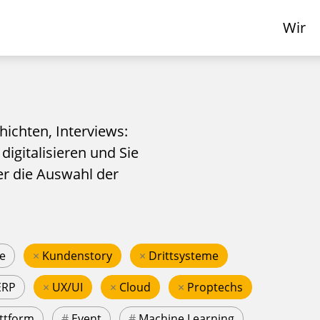
Wir
hichten, Interviews:
 digitalisieren und Sie
er die Auswahl der
e
×
Kundenstory
×
Drittsysteme
ERP
×
UX/UI
×
Cloud
×
Proptechs
ttform
#
Event
#
Machine Learning