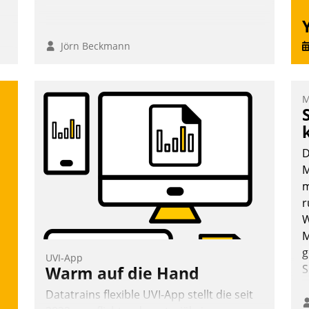
Jörn Beckmann
,
M
m
D
M
m
r
W
M
g
UVI-App
S
Warm auf die Hand
Datatrains flexible UVI-App stellt die seit