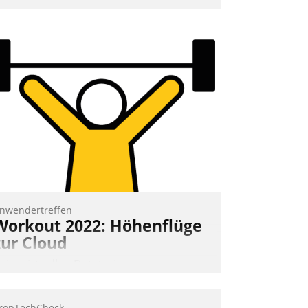
ptimierte und automatisierte Prozesse.
och man darf nicht zu viel erwarten:
llein mit der Einführung einer neuen
oftware ist es nicht getan. Die
igitalisierung erfordert von
nternehmen die Bereitschaft, sich zu
berprüfen, zu hinterfragen und zu
erändern.
nwendertreffen
Workout 2022: Höhenflüge
zur Cloud
eim virtuellen Datatrain-
nwendertreffen am 27. April 2022
rhielten die Teilnehmerinnen und
ropTechCheck