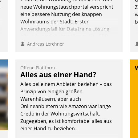
neue Wohnungstauschportal verspricht
n
Z
eine bessere Nutzung des knappen
w
Wohnraums der Stadt. Erster
b
Anwendungsfall für Datatrains Lösung
API-Hub mit Schnittstellen zu den ERP-
Systemen der Unternehmen.
Andreas Lerchner
Offene Plattform
Alles aus einer Hand?
Alles bei einem Anbieter beziehen – das
Prinzip von einigen großen
Warenhäusern, aber auch
Onlineanbietern wie Amazon war lange
Credo in der Wohnungswirtschaft.
Zugegeben, es ist komfortabel alles aus
einer Hand zu beziehen...