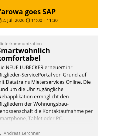
Yarowa goes SAP
2. Juli 2026
11:00
–
11:30
ieterkommunikation
Smartwohnlich
komfortabel
ie NEUE LÜBECKER erneuert ihr
itglieder-ServicePortal von Grund auf
it Datatrains Mieterservices Online. Die
und um die Uhr zugängliche
ebapplikation ermöglicht den
itgliedern der Wohnungs­bau­
enossenschaft die Kontaktaufnahme per
martphone, Tablet oder PC.
Andreas Lerchner