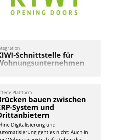
ntegration
KIWI-Schnittstelle für
Wohnungsunternehmen
IWI, der Anbieter für digitalen
ürzugang, kooperiert mit dem
eratungs- und
ffene Plattform
oftwareentwicklungshaus Datatrain.
Brücken bauen zwischen
ERP-System und
Drittanbietern
hne Digitalisierung und
utomatisierung geht es nicht: Auch in
er Wohnungswirtschaft stehen die