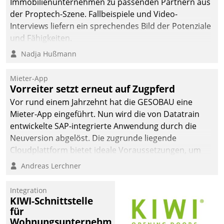
Immobilienunternehmen zu passenden Partnern aus
der Proptech-Szene. Fallbeispiele und Video-
Interviews liefern ein sprechendes Bild der Potenziale
und Fähigkeiten.
Nadja Hußmann
Mieter-App
Vorreiter setzt erneut auf Zugpferd
Vor rund einem Jahrzehnt hat die GESOBAU eine
Mieter-App eingeführt. Nun wird die von Datatrain
entwickelte SAP-integrierte Anwendung durch die
Neuversion abgelöst. Die zugrunde liegende
Cloudplattform bietet ideale Voraussetzungen, um
die Funktionalität der App zu erweitern und weitere
Andreas Lerchner
innovative Apps, auch von Drittanbietern, in SAP zu
integrieren.
Integration
KIWI-Schnittstelle
für
Wohnungsunternehmen