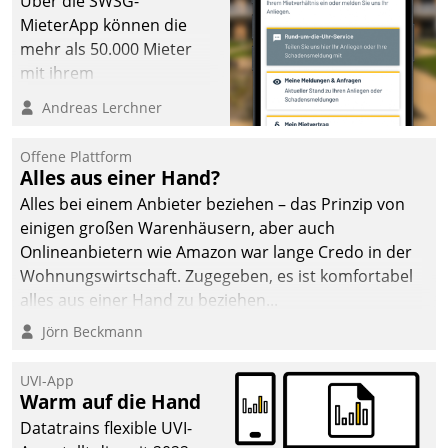
Über die SWSG-
die Bereitschaft, sich zu überprüfen, zu hinterfragen
MieterApp können die
und zu verändern.
mehr als 50.000 Mieter
mit ihrem
Wohnungsunternehmen
Andreas Lerchner
kommunizieren, auf dem
Laufenden bleiben, Daten
Offene Plattform
einsehen und ändern
Alles aus einer Hand?
oder
Alles bei einem Anbieter beziehen – das Prinzip von
Schadensmeldungen
einigen großen Warenhäusern, aber auch
abgeben – rund um die
Onlineanbietern wie Amazon war lange Credo in der
Uhr.
Wohnungswirtschaft. Zugegeben, es ist komfortabel
alles aus einer Hand zu beziehen...
Jörn Beckmann
UVI-App
Warm auf die Hand
Datatrains flexible UVI-