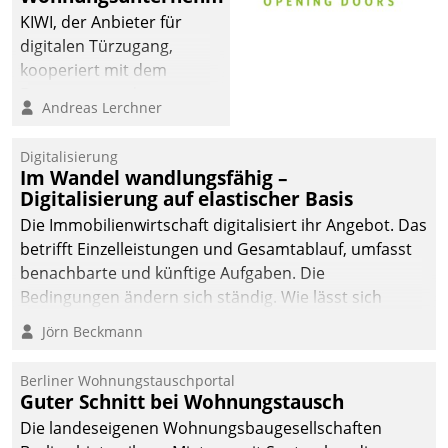
KIWI, der Anbieter für
digitalen Türzugang,
kooperiert mit dem
Beratungs- und
Andreas Lerchner
Softwareentwicklungshaus
Datatrain.
Digitalisierung
Im Wandel wandlungsfähig –
Digitalisierung auf elastischer Basis
Die Immobilienwirtschaft digitalisiert ihr Angebot. Das
betrifft Einzelleistungen und Gesamtablauf, umfasst
benachbarte und künftige Aufgaben. Die
Bedingungen ändern sich ständig. Wie lässt sich
technisch die Kontrolle wahren und zugleich Freiraum
Jörn Beckmann
fürs Wachsen öffnen?
Berliner Wohnungstauschportal
Guter Schnitt bei Wohnungstausch
Die landeseigenen Wohnungsbaugesellschaften