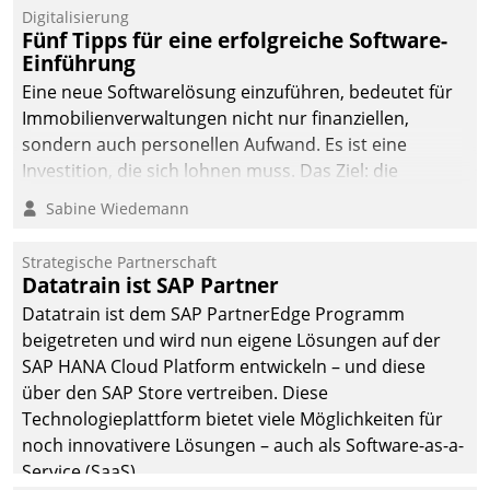
Digitalisierung
Fünf Tipps für eine erfolgreiche Software-
Einführung
Eine neue Softwarelösung einzuführen, bedeutet für
Immobilienverwaltungen nicht nur finanziellen,
sondern auch personellen Aufwand. Es ist eine
Investition, die sich lohnen muss. Das Ziel: die
nachhaltige Optimierung der Geschäftsabläufe. Damit
Sabine Wiedemann
dieses Ziel erreicht wird, sollten einige Grundregeln
befolgt werden.
Strategische Partnerschaft
Datatrain ist SAP Partner
Datatrain ist dem SAP PartnerEdge Programm
beigetreten und wird nun eigene Lösungen auf der
SAP HANA Cloud Platform entwickeln – und diese
über den SAP Store vertreiben. Diese
Technologieplattform bietet viele Möglichkeiten für
noch innovativere Lösungen – auch als Software-as-a-
Service (SaaS).