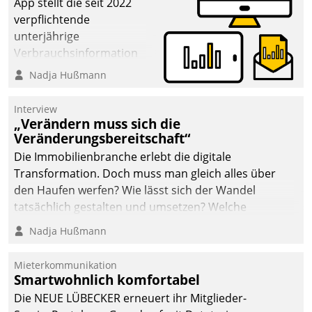
App stellt die seit 2022
verpflichtende
unterjährige
Verbrauchsinformation
schnell, zuverlässig und
Nadja Hußmann
leicht bekömmlich bereit:
Die monatlichen
Interview
Mitteilungen zum
„Verändern muss sich die
Veränderungsbereitschaft“
Heizungs- und
Wasserverbrauch gehen
Die Immobilienbranche erlebt die digitale
automatisiert, vollständig
Transformation. Doch muss man gleich alles über
und auf Wunsch über
den Haufen werfen? Wie lässt sich der Wandel
mehrere zuvor
tatsächlich gestalten und umsetzen? Welche
festgelegte
Argumente zählen wirklich?
Nadja Hußmann
Kommunikationswege bei
den Empfängern ein.
Mieterkommunikation
Smartwohnlich komfortabel
Die NEUE LÜBECKER erneuert ihr Mitglieder-