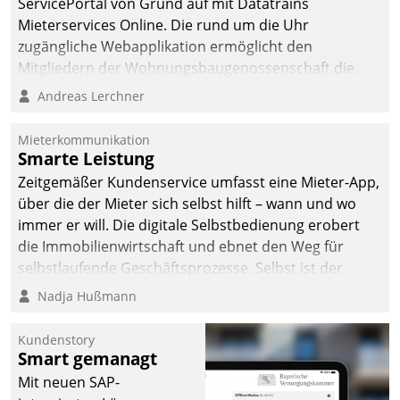
ServicePortal von Grund auf mit Datatrains
Mieterservices Online. Die rund um die Uhr
zugängliche Webapplikation ermöglicht den
Mitgliedern der Wohnungs­bau­genossenschaft die
Kontaktaufnahme per Smartphone, Tablet oder PC.
Andreas Lerchner
Mieterkommunikation
Smarte Leistung
Zeitgemäßer Kundenservice umfasst eine Mieter-App,
über die der Mieter sich selbst hilft – wann und wo
immer er will. Die digitale Selbstbedienung erobert
die Immobilienwirtschaft und ebnet den Weg für
selbstlaufende Geschäftsprozesse. Selbst ist der
Kunde und smart der Serviceanbieter.
Nadja Hußmann
Kundenstory
Smart gemanagt
Mit neuen SAP-