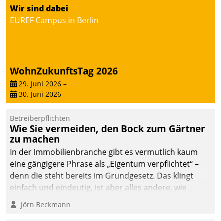
von AktivBo und
Wir sind dabei
Datatrain ermöglicht
EUREF Campus in Berlin
automatisiert ausgelöste,
zielgerichtete
Mieterbefragungen – eine
starke Grundlage für
WohnZukunftsTag 2026
intelligente,
datengestützte
29. Juni 2026
–
30. Juni 2026
Entscheidungen.
Betreiberpflichten
Wie Sie vermeiden, den Bock zum Gärtner
zu machen
In der Immobilienbranche gibt es vermutlich kaum
eine gängigere Phrase als „Eigentum verpflichtet“ –
denn die steht bereits im Grundgesetz. Das klingt
einfach und eindeutig, ist aber alles andere, wie
Branchenbeschäftigte wissen. Denn mit der
Jörn Beckmann
Verantwortung folgen Verpflichtungen.