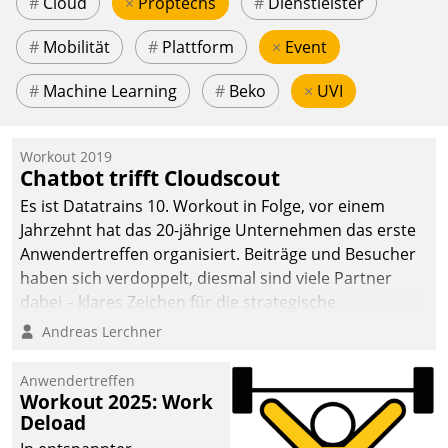
#
Cloud
×
Proptechs
#
Dienstleister
#
Mobilität
#
Plattform
×
Event
#
Machine Learning
#
Beko
×
UVI
Workout 2019
Chatbot trifft Cloudscout
Es ist Datatrains 10. Workout in Folge, vor einem
Jahrzehnt hat das 20-jährige Unternehmen das erste
Anwendertreffen organisiert. Beiträge und Besucher
haben sich verdoppelt, diesmal sind viele Partner
dabei – klares Zeichen für die strategische
Fokussierung auf den Kunden.
Andreas Lerchner
Anwendertreffen
Workout 2025: Work
Deload