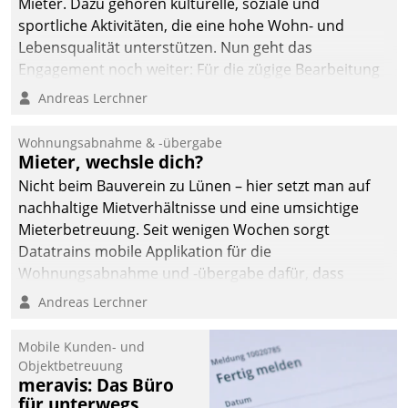
Mieter. Dazu gehören kulturelle, soziale und
sportliche Aktivitäten, die eine hohe Wohn- und
Lebensqualität unterstützen. Nun geht das
Engagement noch weiter: Für die zügige Bearbeitung
von Beschwerden – oder Lob – richtet das
Andreas Lerchner
Unternehmen mit Datatrains Applikation fürs Lob-
und Beschwerde-Management einen eigenen Kanal
Wohnungsabnahme & -übergabe
ein.
Mieter, wechsle dich?
Nicht beim Bauverein zu Lünen – hier setzt man auf
nachhaltige Mietverhältnisse und eine umsichtige
Mieterbetreuung. Seit wenigen Wochen sorgt
Datatrains mobile Applikation für die
Wohnungsabnahme und -übergabe dafür, dass
Mieter wohlgeordnet kommen und, so es sein muss,
Andreas Lerchner
gehen können.
Mobile Kunden- und
Objektbetreuung
meravis: Das Büro
für unterwegs