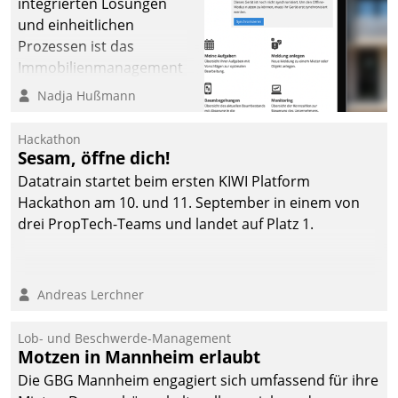
integrierten Lösungen
und einheitlichen
Prozessen ist das
Immobilienmanagement
der Bayerischen
Nadja Hußmann
Versorgungskammer im
Ressort Kapitalanlage für
Hackathon
künftige Aufgaben und
Sesam, öffne dich!
Herausforderungen
Datatrain startet beim ersten KIWI Platform
gerüstet.
Hackathon am 10. und 11. September in einem von
drei PropTech-Teams und landet auf Platz 1.
Andreas Lerchner
Lob- und Beschwerde-Management
Motzen in Mannheim erlaubt
Die GBG Mannheim engagiert sich umfassend für ihre