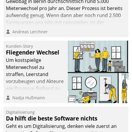
Gewobag in Berlin durchschnittlich rund 5.000
Mieterwechsel pro Jahr an. Dieser Prozess ist bereits
aufwendig genug. Wenn dann aber noch rund 2.500
Sanierungen pro Jahr mit reinspielen, ist der
Betreuungs- und Organisationsaufwand immens. Im
Andreas Lerchner
Rahmen ihrer Digitalisierungsstrategie hat das
kommunale Wohnungsbauunternehmen daher
Kunden-Story
gemeinsam mit der Berliner Datatrain GmbH den
Fliegender Wechsel
Teilprozess der Objektsanierung digitalisiert.
Um kostspielige
Mieterwechsel zu
straffen, Leerstand
vorzubeugen und Akteure
wie Prozesse fließend zu
vernetzen, nutzt die
Nadja Hußmann
Berliner Gewobag seit
Jahresbeginn eine
Digitalisierung
Überblick, Einsicht und
Da hilft die beste Software nichts
Eingriff bietende Lösung.
Geht es um Digitalisierung, denken viele zuerst an
Zur Entwicklung setzte