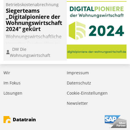
Betriebskostenabrechnung
Siegerteams
„Digitalpioniere der
Wohnungswirtschaft
2024“ gekürt
Wohnungswirtschaftliche
Vorreiter für den Weg in
DW Die
eine digitale Zukunft zu
Wohnungswirtschaft
finden, ist das Ziel des
Awards „Digitalpioniere
der
Wir
Impressum
Wohnungswirtschaft“.
Im Fokus
Datenschutz
Bewerben können sich
dafür ein Team
Lösungen
Cookie-Einstellungen
bestehend aus
Newsletter
Wohnungsunternehmen
und PropTech.
Datatrain