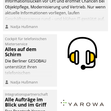
Informationslücken vor Ort und eröffnet Chancen bei
Objektpflege, Modernisierung und Vertrieb. Nur wenn
aktuelle Informationen vorliegen, laufen
Geschäftsprozesse rund – und blühen IT-gestützt auf.
Nadja Hußmann
Cockpit für telefonischen
Mieterservice
Alles auf dem
Schirm
Die Berliner GESOBAU
unterstützt ihren
telefonischen
Mieterservice mit einem
Nadja Hußmann
digitalen Cockpit, das
situationsbezogen
Integrationspartnerschaft
passende Fragen und
Alle Aufträge im
Schlagworte auswirft.
Blick und im Griff
Eine intuitive