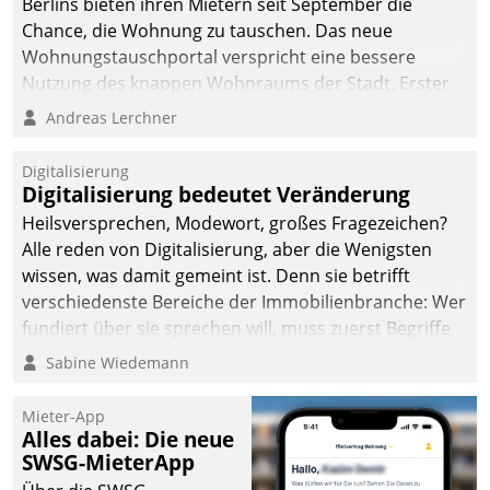
Berlins bieten ihren Mietern seit September die
Chance, die Wohnung zu tauschen. Das neue
Wohnungstauschportal verspricht eine bessere
Nutzung des knappen Wohnraums der Stadt. Erster
Anwendungsfall für Datatrains Lösung API-Hub mit
Andreas Lerchner
Schnittstellen zu den ERP-Systemen der
Unternehmen.
Digitalisierung
Digitalisierung bedeutet Veränderung
Heilsversprechen, Modewort, großes Fragezeichen?
Alle reden von Digitalisierung, aber die Wenigsten
wissen, was damit gemeint ist. Denn sie betrifft
verschiedenste Bereiche der Immobilienbranche: Wer
fundiert über sie sprechen will, muss zuerst Begriffe
klären. Ein Aspekt ist die betriebliche Optimierung:
Sabine Wiedemann
Moderne Softwarelösungen ermöglichen große
Einsparungen durch optimierte und automatisierte
Mieter-App
Prozesse. Doch man darf nicht zu viel erwarten: Allein
Alles dabei: Die neue
SWSG-MieterApp
mit der Einführung einer neuen Software ist es nicht
getan. Die Digitalisierung erfordert von Unternehmen