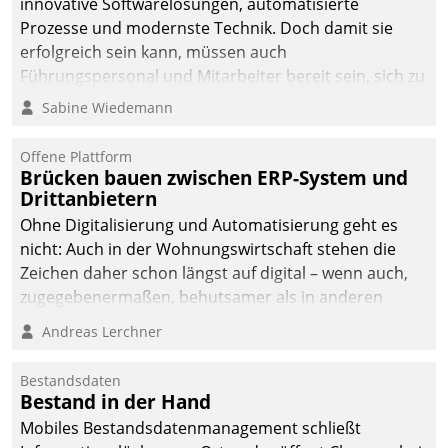
innovative Softwarelösungen, automatisierte
man auf
Prozesse und modernste Technik. Doch damit sie
Cloudtechnologie,
erfolgreich sein kann, müssen auch
bewährte und Startup-
Führungspersonal und Mitarbeiter bereit sein, sich zu
Partner sowie erstmals
verändern und anzupassen, sonst werden sie an ihr
Sabine Wiedemann
agile Projektmethoden.
scheitern.
Offene Plattform
Brücken bauen zwischen ERP-System und
Drittanbietern
Ohne Digitalisierung und Automatisierung geht es
nicht: Auch in der Wohnungswirtschaft stehen die
Zeichen daher schon längst auf digital – wenn auch,
zugegebenermaßen, behutsamer als in anderen
Branchen.
Andreas Lerchner
Bestandsdaten
Bestand in der Hand
Mobiles Bestandsdatenmanagement schließt