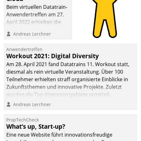
Beim virtuellen Datatrain-
Anwendertreffen am 27.
April 2022 erhielten die
Teilnehmerinnen und
Andreas Lerchner
Teilnehmer kurzweilige
Einblicke in innovative
Anwendertreffen
Cloud-Strategien und -
Workout 2021: Digital Diversity
Lösungen mit hohem
Am 28. April 2021 fand Datatrains 11. Workout statt,
Zukunftspotenzial.
diesmal als rein virtuelle Veranstaltung. Über 100
Teilnehmer erhielten straff organisierte Einblicke in
Zukunftsthemen und innovative Projekte. Zuletzt
wurden die Top-Interessengebiete ermittelt.
Andreas Lerchner
PropTechCheck
What’s up, Start-up?
Eine neue Website führt innovationsfreudige