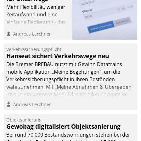
Mehr Flexibilität, weniger
Zeitaufwand und eine
einfache Bedienung - das
verspricht das aktuelle
Andreas Lerchner
Cockpit für mobile
Mitarbeiter von
Verkehrssicherungspflicht
Datatrain. Die meravis
Hanseat sichert Verkehrswege neu
Wohnungsbau- und
Die Bremer BREBAU nutzt mit Gewinn Datatrains
Immobilien GmbH hat
mobile Applikation „Meine Begehungen“, um die
sich dabei für den Betrieb
Verkehrssicherungspflicht in ihren Beständen
der Lösung über die SAP
wahrzunehmen. Mit „Meine Abnahmen & Übergaben“
Cloud Platform
ist nun ein weiteres Modul des Mobilen Cockpits im
entschieden - als erstes
Einsatz.
Andreas Lerchner
Unternehmen am
Wohnungsmarkt.
Objektsanierung
Gewobag digitalisiert Objektsanierung
Bei rund 70.000 Bestandswohnungen stehen bei der