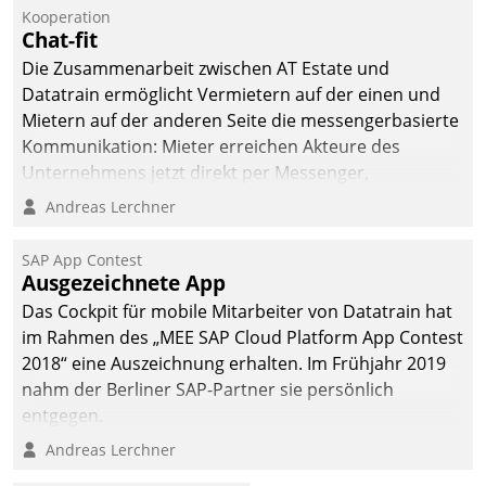
Kooperation
Chat-fit
Die Zusammenarbeit zwischen AT Estate und
Datatrain ermöglicht Vermietern auf der einen und
Mietern auf der anderen Seite die messengerbasierte
Kommunikation: Mieter erreichen Akteure des
Unternehmens jetzt direkt per Messenger,
Mitarbeiter oder Dienstleister empfangen oder
Andreas Lerchner
versenden die Nachrichten via Cockpit.
SAP App Contest
Ausgezeichnete App
Das Cockpit für mobile Mitarbeiter von Datatrain hat
im Rahmen des „MEE SAP Cloud Platform App Contest
2018“ eine Auszeichnung erhalten. Im Frühjahr 2019
nahm der Berliner SAP-Partner sie persönlich
entgegen.
Andreas Lerchner