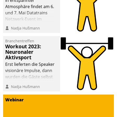
In entspannter
Atmosphäre findet am 6.
und 7. Mai Datatrains
Netzwerk-Event im
Kunden- und Partnerkreis
Nadja Hußmann
statt. Zentrale Frage: Wie
lassen sich
Branchentreffen
Mammutprojekte
Workout 2023:
meistern und Workloads
Neuronaler
Aktivsport
wuppen – bei zunehmend
anspruchsvollen
Erst lieferten die Speaker
Aufgaben und
visionäre Impulse, dann
abnehmendem
wurden die Gäste selbst
Nachwuchs?
aktiv und sammelten
Nadja Hußmann
methodisch
Vernetzungsideen fürs
Webinar
Quartier. Dazwischen
zeigte Datatrain, was es
Neues zu bieten hat.