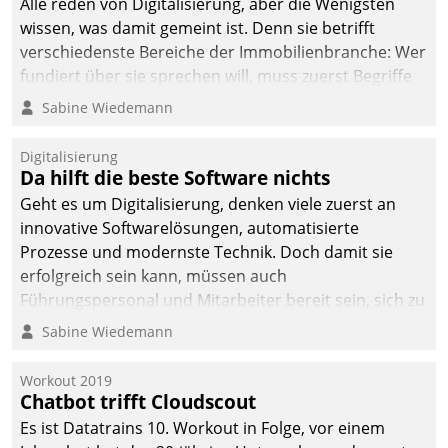
Alle reden von Digitalisierung, aber die Wenigsten
wissen, was damit gemeint ist. Denn sie betrifft
verschiedenste Bereiche der Immobilienbranche: Wer
fundiert über sie sprechen will, muss zuerst Begriffe
klären. Ein Aspekt ist die betriebliche Optimierung:
Sabine Wiedemann
Moderne Softwarelösungen ermöglichen große
Einsparungen durch optimierte und automatisierte
Digitalisierung
Prozesse. Doch man darf nicht zu viel erwarten: Allein
Da hilft die beste Software nichts
mit der Einführung einer neuen Software ist es nicht
Geht es um Digitalisierung, denken viele zuerst an
getan. Die Digitalisierung erfordert von Unternehmen
innovative Softwarelösungen, automatisierte
die Bereitschaft, sich zu überprüfen, zu hinterfragen
Prozesse und modernste Technik. Doch damit sie
und zu verändern.
erfolgreich sein kann, müssen auch
Führungspersonal und Mitarbeiter bereit sein, sich zu
verändern und anzupassen, sonst werden sie an ihr
Sabine Wiedemann
scheitern.
Workout 2019
Chatbot trifft Cloudscout
Es ist Datatrains 10. Workout in Folge, vor einem