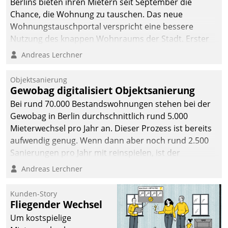
Berlins bieten ihren Mietern seit September die
Chance, die Wohnung zu tauschen. Das neue
Wohnungstauschportal verspricht eine bessere
Nutzung des knappen Wohnraums der Stadt. Erster
Anwendungsfall für Datatrains Lösung API-Hub mit
Andreas Lerchner
Schnittstellen zu den ERP-Systemen der
Unternehmen.
Objektsanierung
Gewobag digitalisiert Objektsanierung
Bei rund 70.000 Bestandswohnungen stehen bei der
Gewobag in Berlin durchschnittlich rund 5.000
Mieterwechsel pro Jahr an. Dieser Prozess ist bereits
aufwendig genug. Wenn dann aber noch rund 2.500
Sanierungen pro Jahr mit reinspielen, ist der
Betreuungs- und Organisationsaufwand immens. Im
Andreas Lerchner
Rahmen ihrer Digitalisierungsstrategie hat das
kommunale Wohnungsbauunternehmen daher
Kunden-Story
gemeinsam mit der Berliner Datatrain GmbH den
Fliegender Wechsel
Teilprozess der Objektsanierung digitalisiert.
Um kostspielige