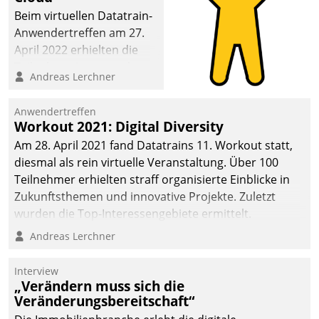
Beim virtuellen Datatrain-
Anwendertreffen am 27.
April 2022 erhielten die
Teilnehmerinnen und
Andreas Lerchner
Teilnehmer kurzweilige
Einblicke in innovative
Anwendertreffen
Cloud-Strategien und -
Workout 2021: Digital Diversity
Lösungen mit hohem
Am 28. April 2021 fand Datatrains 11. Workout statt,
Zukunftspotenzial.
diesmal als rein virtuelle Veranstaltung. Über 100
Teilnehmer erhielten straff organisierte Einblicke in
Zukunftsthemen und innovative Projekte. Zuletzt
wurden die Top-Interessengebiete ermittelt.
Andreas Lerchner
Interview
„Verändern muss sich die
Veränderungsbereitschaft“