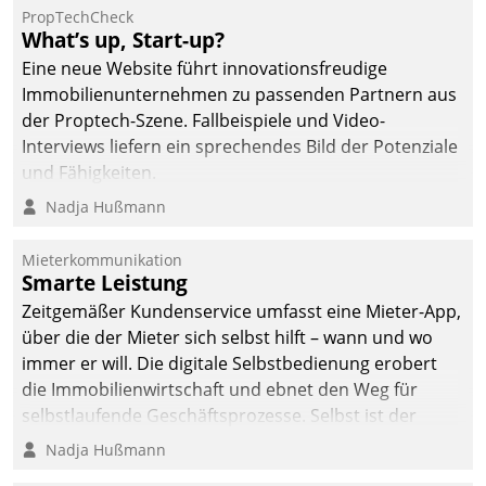
Dialogführung ermöglicht
PropTechCheck
What’s up, Start-up?
dem externen
Serviceteam, Anrufe von
Eine neue Website führt innovationsfreudige
Mietenden zügiger und
Immobilienunternehmen zu passenden Partnern aus
effizienter zu bearbeiten.
der Proptech-Szene. Fallbeispiele und Video-
Interviews liefern ein sprechendes Bild der Potenziale
und Fähigkeiten.
Nadja Hußmann
Mieterkommunikation
Smarte Leistung
Zeitgemäßer Kundenservice umfasst eine Mieter-App,
über die der Mieter sich selbst hilft – wann und wo
immer er will. Die digitale Selbstbedienung erobert
die Immobilienwirtschaft und ebnet den Weg für
selbstlaufende Geschäftsprozesse. Selbst ist der
Kunde und smart der Serviceanbieter.
Nadja Hußmann