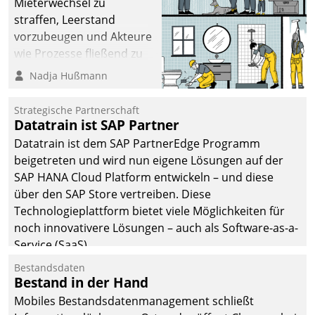
Mieterwechsel zu
straffen, Leerstand
vorzubeugen und Akteure
wie Prozesse fließend zu
vernetzen, nutzt die
Nadja Hußmann
Berliner Gewobag seit
Jahresbeginn eine
Strategische Partnerschaft
Überblick, Einsicht und
Datatrain ist SAP Partner
Eingriff bietende Lösung.
Datatrain ist dem SAP PartnerEdge Programm
Zur Entwicklung setzte
beigetreten und wird nun eigene Lösungen auf der
man auf
SAP HANA Cloud Platform entwickeln – und diese
Cloudtechnologie,
über den SAP Store vertreiben. Diese
bewährte und Startup-
Technologieplattform bietet viele Möglichkeiten für
Partner sowie erstmals
noch innovativere Lösungen – auch als Software-as-a-
agile Projektmethoden.
Service (SaaS).
Bestandsdaten
Bestand in der Hand
Mobiles Bestandsdatenmanagement schließt