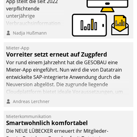
App stellt die seit 2022
verpflichtende
unterjährige
Verbrauchsinformation
schnell, zuverlässig und
Nadja Hußmann
leicht bekömmlich bereit:
Die monatlichen
Mieter-App
Mitteilungen zum
Vorreiter setzt erneut auf Zugpferd
Heizungs- und
Vor rund einem Jahrzehnt hat die GESOBAU eine
Wasserverbrauch gehen
Mieter-App eingeführt. Nun wird die von Datatrain
automatisiert, vollständig
entwickelte SAP-integrierte Anwendung durch die
und auf Wunsch über
Neuversion abgelöst. Die zugrunde liegende
mehrere zuvor
Cloudplattform bietet ideale Voraussetzungen, um
festgelegte
die Funktionalität der App zu erweitern und weitere
Andreas Lerchner
Kommunikationswege bei
innovative Apps, auch von Drittanbietern, in SAP zu
den Empfängern ein.
integrieren.
Mieterkommunikation
Smartwohnlich komfortabel
Die NEUE LÜBECKER erneuert ihr Mitglieder-