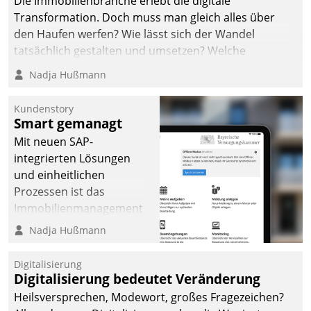
Die Immobilienbranche erlebt die digitale
Transformation. Doch muss man gleich alles über
den Haufen werfen? Wie lässt sich der Wandel
tatsächlich gestalten und umsetzen? Welche
Argumente zählen wirklich?
Nadja Hußmann
Kundenstory
Smart gemanagt
Mit neuen SAP-
integrierten Lösungen
und einheitlichen
Prozessen ist das
Immobilienmanagement
der Bayerischen
Nadja Hußmann
Versorgungskammer im
Ressort Kapitalanlage für
Digitalisierung
künftige Aufgaben und
Digitalisierung bedeutet Veränderung
Herausforderungen
Heilsversprechen, Modewort, großes Fragezeichen?
gerüstet.