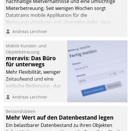
nachhaltige Mietverhältnisse und eine umsichtige
Mieterbetreuung. Seit wenigen Wochen sorgt
Datatrains mobile Applikation für die
Wohnungsabnahme und -übergabe dafür, dass
Mieter wohlgeordnet kommen und, so es sein muss,
Andreas Lerchner
gehen können.
Mobile Kunden- und
Objektbetreuung
meravis: Das Büro
für unterwegs
Mehr Flexibilität, weniger
Zeitaufwand und eine
einfache Bedienung - das
verspricht das aktuelle
Andreas Lerchner
Cockpit für mobile
Mitarbeiter von
Bestandsdaten
Datatrain. Die meravis
Mehr Wert auf den Datenbestand legen
Wohnungsbau- und
Ein belastbarer Datenbestand zu ihren Objekten
Immobilien GmbH hat