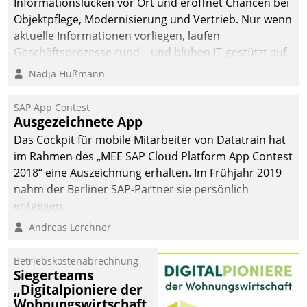
Informationslücken vor Ort und eröffnet Chancen bei
Objektpflege, Modernisierung und Vertrieb. Nur wenn
aktuelle Informationen vorliegen, laufen
Geschäftsprozesse rund – und blühen IT-gestützt auf.
Nadja Hußmann
SAP App Contest
Ausgezeichnete App
Das Cockpit für mobile Mitarbeiter von Datatrain hat
im Rahmen des „MEE SAP Cloud Platform App Contest
2018“ eine Auszeichnung erhalten. Im Frühjahr 2019
nahm der Berliner SAP-Partner sie persönlich
entgegen.
Andreas Lerchner
Betriebskostenabrechnung
Siegerteams
„Digitalpioniere der
Wohnungswirtschaft