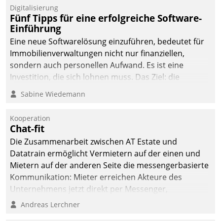
Digitalisierung
Fünf Tipps für eine erfolgreiche Software-
Einführung
Eine neue Softwarelösung einzuführen, bedeutet für
Immobilienverwaltungen nicht nur finanziellen,
sondern auch personellen Aufwand. Es ist eine
Investition, die sich lohnen muss. Das Ziel: die
nachhaltige Optimierung der Geschäftsabläufe. Damit
Sabine Wiedemann
dieses Ziel erreicht wird, sollten einige Grundregeln
befolgt werden.
Kooperation
Chat-fit
Die Zusammenarbeit zwischen AT Estate und
Datatrain ermöglicht Vermietern auf der einen und
Mietern auf der anderen Seite die messengerbasierte
Kommunikation: Mieter erreichen Akteure des
Unternehmens jetzt direkt per Messenger,
Mitarbeiter oder Dienstleister empfangen oder
Andreas Lerchner
versenden die Nachrichten via Cockpit.