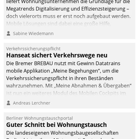
liefert Wohnungsunternehmen die Grundlage für die
sich dabei für den Betrieb
Megatrends Digitalisierung und Effizienzsteigerung –
der Lösung über die SAP
doch vielerorts muss er erst noch aufgebaut werden.
Cloud Platform
Mobile Lösungen sind dabei eine große Hilfe.
entschieden - als erstes
Sabine Wiedemann
Unternehmen am
Wohnungsmarkt.
Verkehrssicherungspflicht
Hanseat sichert Verkehrswege neu
Die Bremer BREBAU nutzt mit Gewinn Datatrains
mobile Applikation „Meine Begehungen“, um die
Verkehrssicherungspflicht in ihren Beständen
wahrzunehmen. Mit „Meine Abnahmen & Übergaben“
ist nun ein weiteres Modul des Mobilen Cockpits im
Einsatz.
Andreas Lerchner
Berliner Wohnungstauschportal
Guter Schnitt bei Wohnungstausch
Die landeseigenen Wohnungsbaugesellschaften