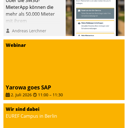
Über die SWSG-
MieterApp können die
mehr als 50.000 Mieter
mit ihrem
Wohnungsunternehmen
Andreas Lerchner
kommunizieren, auf dem
Laufenden bleiben, Daten
Webinar
einsehen und ändern
oder
Schadensmeldungen
abgeben – rund um die
Uhr.
Yarowa goes SAP
2. Juli 2026
11:00
–
11:30
Wir sind dabei
EUREF Campus in Berlin