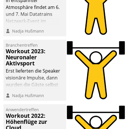
In entspannter
Atmosphäre findet am 6.
und 7. Mai Datatrains
Netzwerk-Event im
Kunden- und Partnerkreis
Nadja Hußmann
statt. Zentrale Frage: Wie
lassen sich
Branchentreffen
Mammutprojekte
Workout 2023:
meistern und Workloads
Neuronaler
Aktivsport
wuppen – bei zunehmend
anspruchsvollen
Erst lieferten die Speaker
Aufgaben und
visionäre Impulse, dann
abnehmendem
wurden die Gäste selbst
Nachwuchs?
aktiv und sammelten
Nadja Hußmann
methodisch
Vernetzungsideen fürs
Anwendertreffen
Quartier. Dazwischen
Workout 2022:
zeigte Datatrain, was es
Höhenflüge zur
Neues zu bieten hat.
Cloud