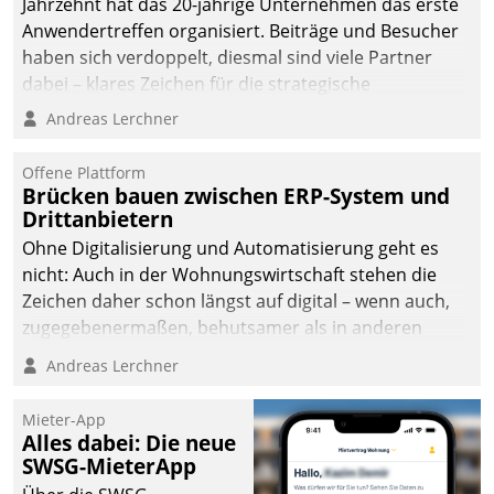
Jahrzehnt hat das 20-jährige Unternehmen das erste
Anwendertreffen organisiert. Beiträge und Besucher
haben sich verdoppelt, diesmal sind viele Partner
dabei – klares Zeichen für die strategische
Fokussierung auf den Kunden.
Andreas Lerchner
Offene Plattform
Brücken bauen zwischen ERP-System und
Drittanbietern
Ohne Digitalisierung und Automatisierung geht es
nicht: Auch in der Wohnungswirtschaft stehen die
Zeichen daher schon längst auf digital – wenn auch,
zugegebenermaßen, behutsamer als in anderen
Branchen.
Andreas Lerchner
Mieter-App
Alles dabei: Die neue
SWSG-MieterApp