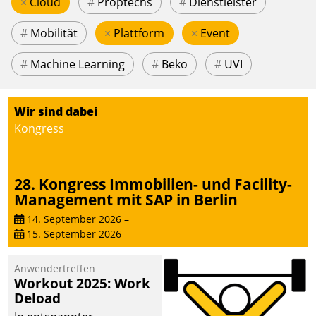
×
Cloud
#
Proptechs
#
Dienstleister
#
Mobilität
×
Plattform
×
Event
#
Machine Learning
#
Beko
#
UVI
Wir sind dabei
Kongress
28. Kongress Immobilien- und Facility-
Management mit SAP in Berlin
14. September 2026
–
15. September 2026
Anwendertreffen
Workout 2025: Work
Deload