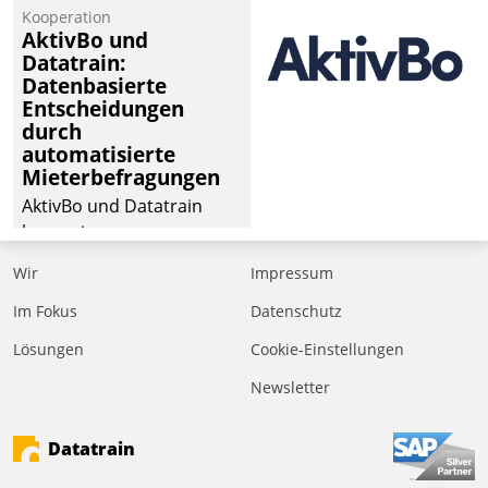
von Aufträgen der
Kooperation
operativen
AktivBo und
Instandhaltung in die
Datatrain:
Datenbasierte
SAP-Systemlandschaft
Entscheidungen
deutscher
durch
Wohnungsunternehmen
automatisierte
– und beschleunigt damit
Mieterbefragungen
den Weg vom
AktivBo und Datatrain
Mieteranliegen zum
kooperieren –
Dienstleisterauftrag.
Immobilienunternehmen
Wir
Impressum
profitieren: Die nahtlose
Integration der Lösungen
Im Fokus
Datenschutz
von AktivBo und
Lösungen
Cookie-Einstellungen
Datatrain ermöglicht
Newsletter
automatisiert ausgelöste,
zielgerichtete
Mieterbefragungen – eine
Datatrain
starke Grundlage für