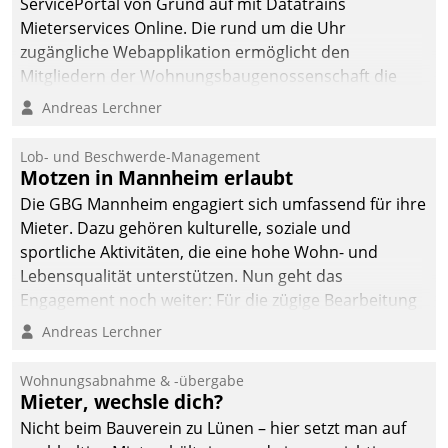
ServicePortal von Grund auf mit Datatrains
Mieterservices Online. Die rund um die Uhr
zugängliche Webapplikation ermöglicht den
Mitgliedern der Wohnungs­bau­genossenschaft die
Kontaktaufnahme per Smartphone, Tablet oder PC.
Andreas Lerchner
Lob- und Beschwerde-Management
Motzen in Mannheim erlaubt
Die GBG Mannheim engagiert sich umfassend für ihre
Mieter. Dazu gehören kulturelle, soziale und
sportliche Aktivitäten, die eine hohe Wohn- und
Lebensqualität unterstützen. Nun geht das
Engagement noch weiter: Für die zügige Bearbeitung
von Beschwerden – oder Lob – richtet das
Andreas Lerchner
Unternehmen mit Datatrains Applikation fürs Lob-
und Beschwerde-Management einen eigenen Kanal
Wohnungsabnahme & -übergabe
ein.
Mieter, wechsle dich?
Nicht beim Bauverein zu Lünen – hier setzt man auf