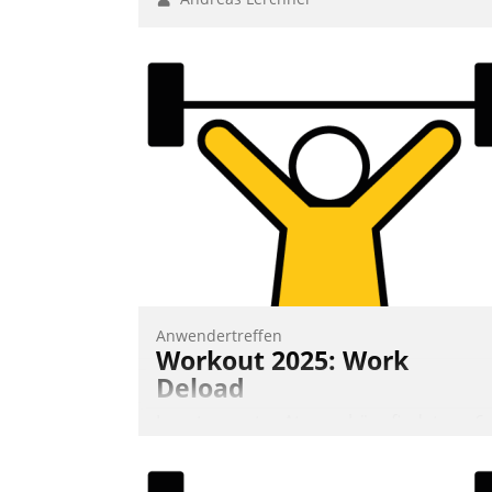
Anwendertreffen
Workout 2025: Work
Deload
In entspannter Atmosphäre findet am 6.
und 7. Mai Datatrains Netzwerk-Event im
Kunden- und Partnerkreis statt. Zentrale