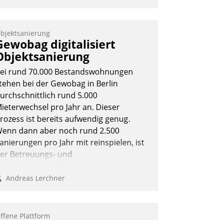
bjektsanierung
Gewobag digitalisiert
Objektsanierung
ei rund 70.000 Bestandswohnungen
tehen bei der Gewobag in Berlin
urchschnittlich rund 5.000
ieterwechsel pro Jahr an. Dieser
rozess ist bereits aufwendig genug.
enn dann aber noch rund 2.500
anierungen pro Jahr mit reinspielen, ist
er Betreuungs- und
rganisationsaufwand immens. Im
ahmen ihrer Digitalisierungsstrategie
Andreas Lerchner
at das kommunale
ohnungsbauunternehmen daher
emeinsam mit der Berliner Datatrain
ffene Plattform