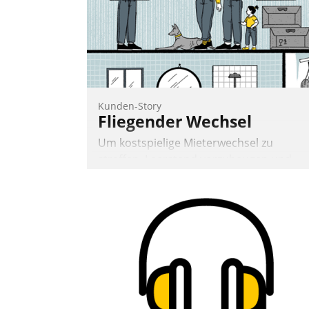
Nadja Hußmann
Kunden-Story
Fliegender Wechsel
Um kostspielige Mieterwechsel zu
straffen, Leerstand vorzubeugen und
Akteure wie Prozesse fließend zu
vernetzen, nutzt die Berliner Gewobag
seit Jahresbeginn eine Überblick, Einsich
und Eingriff bietende Lösung. Zur
Entwicklung setzte man auf
Cloudtechnologie, bewährte und Startup
Partner sowie erstmals agile
Projektmethoden.