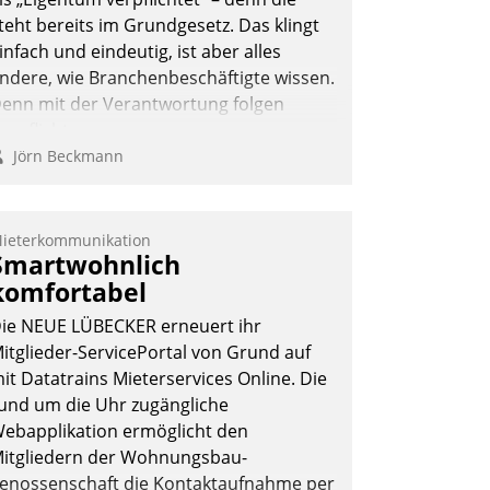
Andreas Lerchner
teht bereits im Grundgesetz. Das klingt
infach und eindeutig, ist aber alles
ndere, wie Branchenbeschäftigte wissen.
enn mit der Verantwortung folgen
erpflichtungen.
Jörn Beckmann
ieterkommunikation
Smartwohnlich
komfortabel
ie NEUE LÜBECKER erneuert ihr
itglieder-ServicePortal von Grund auf
it Datatrains Mieterservices Online. Die
und um die Uhr zugängliche
ebapplikation ermöglicht den
itgliedern der Wohnungs­bau­
enossenschaft die Kontaktaufnahme per