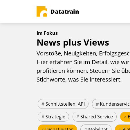
Datatrain
Im Fokus
News plus Views
Vorstöße, Neuigkeiten, Erfolgsgesc
Hier erfahren Sie im Detail, wie wir
profitieren können. Steuern Sie üb
Stichworte, was Sie interessiert.
#
Schnittstellen, API
#
Kundenservic
#
Strategie
#
Shared Service
×
×
Dienstleister
#
Mobilität
×
Pla