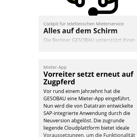
Nadja Hußmann
Cockpit für telefonischen Mieterservice
Alles auf dem Schirm
Die Berliner GESOBAU unterstützt ihren
telefonischen Mieterservice mit einem
digitalen Cockpit, das situationsbezogen
passende Fragen und Schlagworte
Mieter-App
auswirft. Eine intuitive Dialogführung
Vorreiter setzt erneut auf
ermöglicht dem externen Serviceteam,
Zugpferd
Anrufe von Mietenden zügiger und
Vor rund einem Jahrzehnt hat die
effizienter zu bearbeiten.
GESOBAU eine Mieter-App eingeführt.
Nun wird die von Datatrain entwickelte
SAP-integrierte Anwendung durch die
Nadja Hußmann
Neuversion abgelöst. Die zugrunde
liegende Cloudplattform bietet ideale
Voraussetzungen, um die Funktionalität