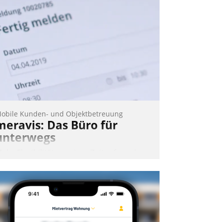
obile Kunden- und Objektbetreuung
meravis: Das Büro für
unterwegs
ehr Flexibilität, weniger Zeitaufwand
nd eine einfache Bedienung - das
erspricht das aktuelle Cockpit für mobile
itarbeiter von Datatrain. Die meravis
ohnungsbau- und Immobilien GmbH
at sich dabei für den Betrieb der Lösung