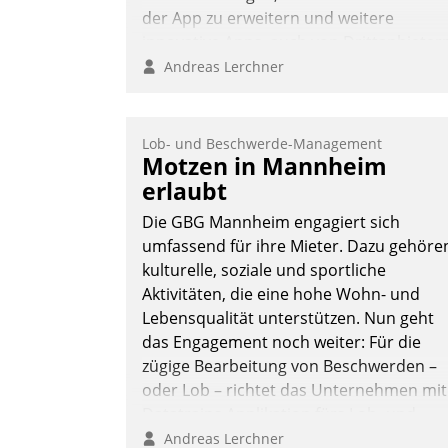
der App zu erweitern und weitere
innovative Apps, auch von Drittanbieter
in SAP zu integrieren.
Andreas Lerchner
Lob- und Beschwerde-Management
Motzen in Mannheim
erlaubt
Die GBG Mannheim engagiert sich
umfassend für ihre Mieter. Dazu gehöre
kulturelle, soziale und sportliche
Aktivitäten, die eine hohe Wohn- und
Lebensqualität unterstützen. Nun geht
das Engagement noch weiter: Für die
zügige Bearbeitung von Beschwerden –
oder Lob – richtet das Unternehmen mit
Datatrains Applikation fürs Lob- und
Beschwerde-Management einen eigene
Andreas Lerchner