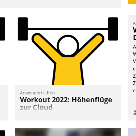
A
A
W
V
e
Z
Z
e
Anwendertreffen
Workout 2022: Höhenflüge
zur Cloud
Beim virtuellen Datatrain-
Anwendertreffen am 27. April 2022
erhielten die Teilnehmerinnen und