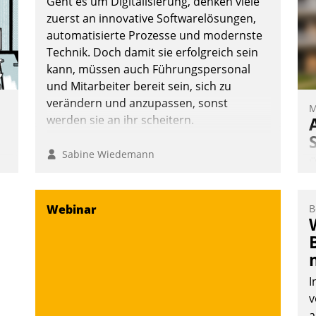
Geht es um Digitalisierung, denken viele
ü
zuerst an innovative Softwarelösungen,
-
automatisierte Prozesse und modernste
W
Technik. Doch damit sie erfolgreich sein
Nadja Hußmann
kann, müssen auch Führungspersonal
und Mitarbeiter bereit sein, sich zu
verändern und anzupassen, sonst
M
werden sie an ihr scheitern.
Sabine Wiedemann
Ü
m
W
Webinar
B
t
a
e
S
-
d
I
v
a