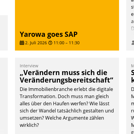
s
e
a
D
Yarowa goes SAP
V
2. Juli 2026
11:00
–
11:30
Interview
M
„Verändern muss sich die
Veränderungsbereitschaft“
Die Immobilienbranche erlebt die digitale
D
Transformation. Doch muss man gleich
M
alles über den Haufen werfen? Wie lässt
m
sich der Wandel tatsächlich gestalten und
r
umsetzen? Welche Argumente zählen
W
wirklich?
M
g