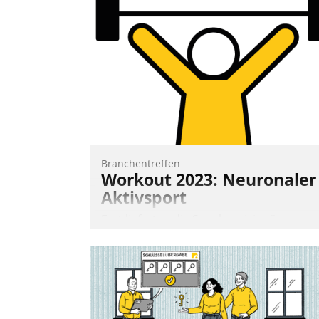
Frage: Wie lassen sich Mammutprojekte
meistern und Workloads wuppen – bei
zunehmend anspruchsvollen Aufgaben
und abnehmendem Nachwuchs?
Nadja Hußmann
Branchentreffen
Workout 2023: Neuronaler
Aktivsport
Erst lieferten die Speaker visionäre
Impulse, dann wurden die Gäste selbst
aktiv und sammelten methodisch
Vernetzungsideen fürs Quartier.
Dazwischen zeigte Datatrain, was es
Neues zu bieten hat.