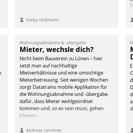
S
n,
Nadja Hußmann
Wohnungsabnahme & -übergabe
B
Mieter, wechsle dich?
Nicht beim Bauverein zu Lünen – hier
setzt man auf nachhaltige
E
Mietverhältnisse und eine umsichtige
n
O
Mieterbetreuung. Seit wenigen Wochen
d
sorgt Datatrains mobile Applikation für
D
die Wohnungsabnahme und -übergabe
d
dafür, dass Mieter wohlgeordnet
a
kommen und, so es sein muss, gehen
d
können.
n
Andreas Lerchner