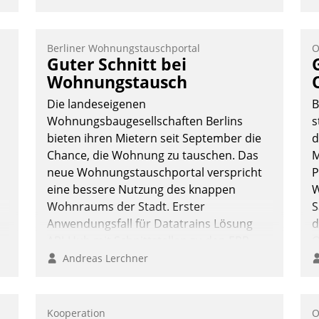
Berliner Wohnungstauschportal
O
Guter Schnitt bei
Wohnungstausch
Die landeseigenen
B
Wohnungsbaugesellschaften Berlins
s
bieten ihren Mietern seit September die
d
Chance, die Wohnung zu tauschen. Das
M
neue Wohnungstauschportal verspricht
P
eine bessere Nutzung des knappen
W
Wohnraums der Stadt. Erster
S
Anwendungsfall für Datatrains Lösung
d
API-Hub mit Schnittstellen zu den ERP-
O
Systemen der Unternehmen.
R
Andreas Lerchner
h
W
g
Kooperation
O