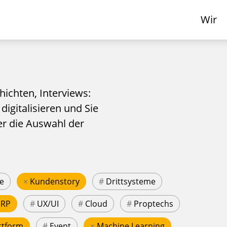
Wir
hichten, Interviews:
 digitalisieren und Sie
er die Auswahl der
e
×
Kundenstory
#
Drittsysteme
ERP
#
UX/UI
#
Cloud
#
Proptechs
ttform
#
Event
×
Machine Learning