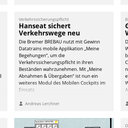
Verkehrssicherungspflicht
B
Hanseat sichert
Verkehrswege neu
Die Bremer BREBAU nutzt mit Gewinn
D
n
Datatrains mobile Applikation „Meine
W
Begehungen“, um die
b
Verkehrssicherungspflicht in ihren
C
Beständen wahrzunehmen. Mit „Meine
n
d
Abnahmen & Übergaben“ ist nun ein
e
weiteres Modul des Mobilen Cockpits im
W
Einsatz.
A
A
S
Andreas Lerchner
D