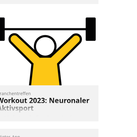
nd 7. Mai Datatrains Netzwerk-Event im
unden- und Partnerkreis statt. Zentrale
rage: Wie lassen sich Mammutprojekte
eistern und Workloads wuppen – bei
unehmend anspruchsvollen Aufgaben
nd abnehmendem Nachwuchs?
Nadja Hußmann
ranchentreffen
Workout 2023: Neuronaler
Aktivsport
rst lieferten die Speaker visionäre
mpulse, dann wurden die Gäste selbst
ktiv und sammelten methodisch
ieter-App