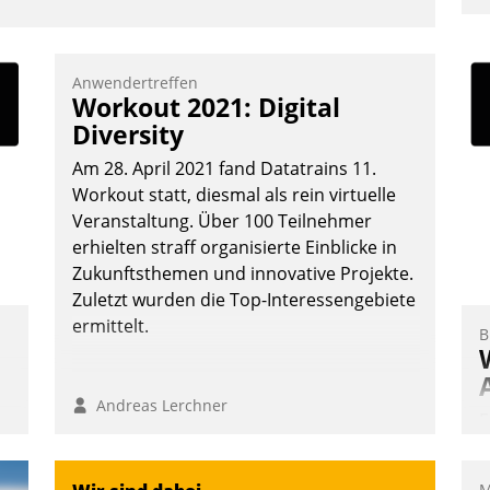
u
K
F
Anwendertreffen
Workout 2021: Digital
m
Diversity
z
u
Am 28. April 2021 fand Datatrains 11.
Workout statt, diesmal als rein virtuelle
Veranstaltung. Über 100 Teilnehmer
erhielten straff organisierte Einblicke in
Zukunftsthemen und innovative Projekte.
Zuletzt wurden die Top-Interessengebiete
ermittelt.
B
Andreas Lerchner
E
I
a
M