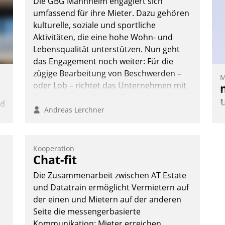
Die GBG Mannheim engagiert sich
umfassend für ihre Mieter. Dazu gehören
kulturelle, soziale und sportliche
Aktivitäten, die eine hohe Wohn- und
Lebensqualität unterstützen. Nun geht
das Engagement noch weiter: Für die
zügige Bearbeitung von Beschwerden –
M
oder Lob – richtet das Unternehmen mit
Datatrains Applikation fürs Lob- und
nd
Beschwerde-Management einen eigenen
Andreas Lerchner
M
Kanal ein.
n
u
v
Kooperation
M
e
Chat-fit
W
Die Zusammenarbeit zwischen AT Estate
h
und Datatrain ermöglicht Vermietern auf
ü
der einen und Mietern auf der anderen
-
Seite die messengerbasierte
W
Kommunikation: Mieter erreichen