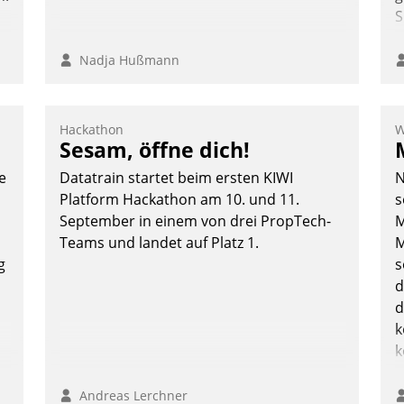
S
Nadja Hußmann
Hackathon
W
Sesam, öffne dich!
e
Datatrain startet beim ersten KIWI
N
Platform Hackathon am 10. und 11.
s
September in einem von drei PropTech-
M
Teams und landet auf Platz 1.
M
g
s
d
d
k
k
Andreas Lerchner