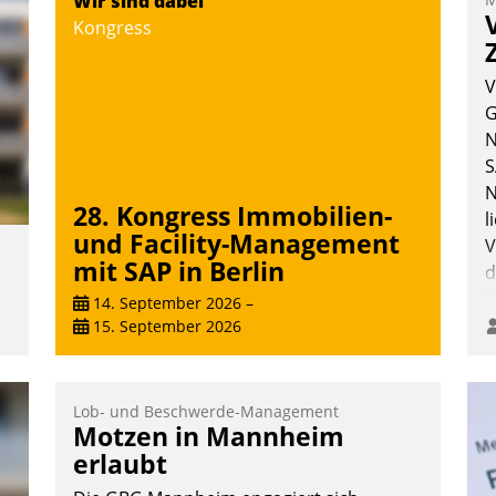
Wir sind dabei
V
Kongress
D
N
V
G
N
S
N
28. Kongress Immobilien-
l
und Facility-Management
V
mit SAP in Berlin
d
i
14. September 2026
–
i
15. September 2026
,
Lob- und Beschwerde-Management
Motzen in Mannheim
erlaubt
m