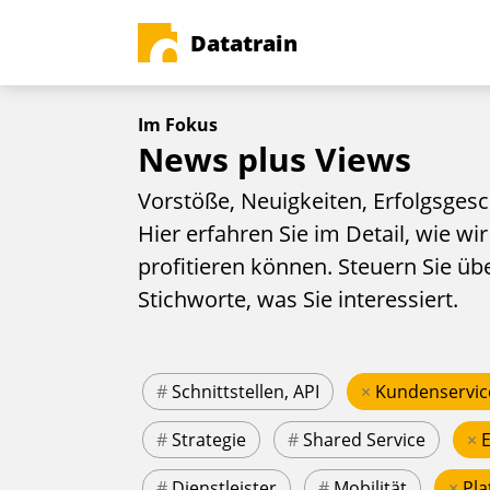
Datatrain
Im Fokus
News plus Views
Vorstöße, Neuigkeiten, Erfolgsgesc
Hier erfahren Sie im Detail, wie wir
profitieren können. Steuern Sie üb
Stichworte, was Sie interessiert.
#
Schnittstellen, API
×
Kundenservic
#
Strategie
#
Shared Service
×
#
Dienstleister
#
Mobilität
×
Pla