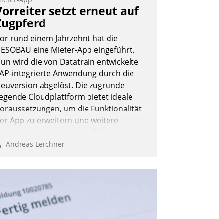
ernetzungsideen fürs Quartier.
Vorreiter setzt erneut auf
azwischen zeigte Datatrain, was es
Zugpferd
eues zu bieten hat.
or rund einem Jahrzehnt hat die
ESOBAU eine Mieter-App eingeführt.
un wird die von Datatrain entwickelte
AP-integrierte Anwendung durch die
Nadja Hußmann
euversion abgelöst. Die zugrunde
iegende Cloudplattform bietet ideale
oraussetzungen, um die Funktionalität
er App zu erweitern und weitere
nnovative Apps, auch von Drittanbietern,
n SAP zu integrieren.
Andreas Lerchner