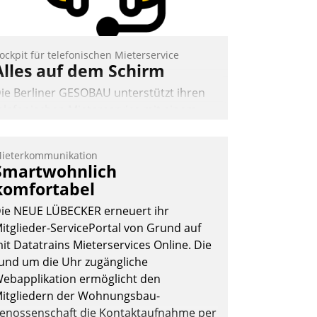
Andreas Lerchner
ockpit für telefonischen Mieterservice
Alles auf dem Schirm
ie Berliner GESOBAU unterstützt ihren
elefonischen Mieterservice mit einem
igitalen Cockpit, das situationsbezogen
assende Fragen und Schlagworte
ieterkommunikation
uswirft. Eine intuitive Dialogführung
Smartwohnlich
rmöglicht dem externen Serviceteam,
komfortabel
nrufe von Mietenden zügiger und
ie NEUE LÜBECKER erneuert ihr
ffizienter zu bearbeiten.
itglieder-ServicePortal von Grund auf
it Datatrains Mieterservices Online. Die
und um die Uhr zugängliche
Nadja Hußmann
ebapplikation ermöglicht den
itgliedern der Wohnungs­bau­
enossenschaft die Kontaktaufnahme per