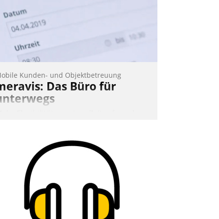
obile Kunden- und Objektbetreuung
meravis: Das Büro für
unterwegs
ehr Flexibilität, weniger Zeitaufwand
nd eine einfache Bedienung - das
erspricht das aktuelle Cockpit für mobile
itarbeiter von Datatrain. Die meravis
ohnungsbau- und Immobilien GmbH
at sich dabei für den Betrieb der Lösung
ber die SAP Cloud Platform entschieden
 als erstes Unternehmen am
ohnungsmarkt.