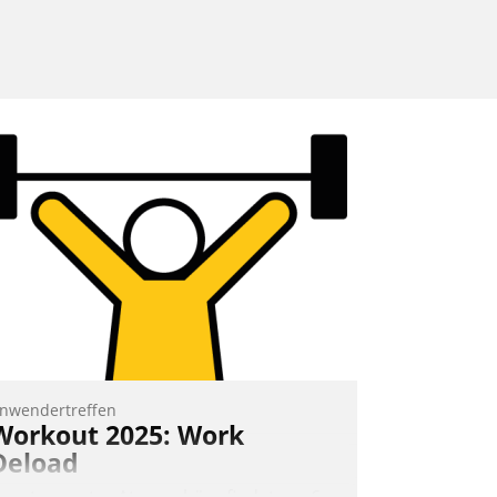
nwendertreffen
Workout 2025: Work
Deload
n entspannter Atmosphäre findet am 6.