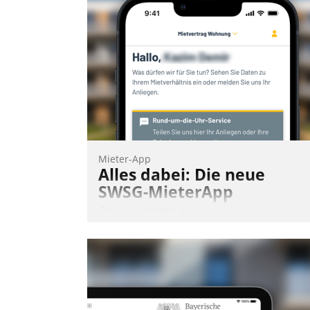
Teilnehmer kurzweilige Einblicke in
innovative Cloud-Strategien und -
Lösungen mit hohem Zukunftspotenzial.
Andreas Lerchner
Mieter-App
Alles dabei: Die neue
SWSG-MieterApp
Über die SWSG-MieterApp können die
mehr als 50.000 Mieter mit ihrem
Wohnungsunternehmen kommunizieren
auf dem Laufenden bleiben, Daten
einsehen und ändern oder
Schadensmeldungen abgeben – rund u