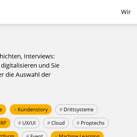
Wir
hichten, Interviews:
 digitalisieren und Sie
er die Auswahl der
e
×
Kundenstory
#
Drittsysteme
ERP
#
UX/UI
#
Cloud
#
Proptechs
ttform
#
Event
×
Machine Learning