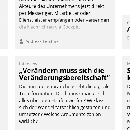
Akteure des Unternehmens jetzt direkt
per Messenger, Mitarbeiter oder
Dienstleister empfangen oder versenden
C
die Nachrichten via Cockpit.
D
Andreas Lerchner
t
d
p
Interview
M
a
„Verändern muss sich die
e
Veränderungsbereitschaft“
A
Die Immobilienbranche erlebt die digitale
D
e
Transformation. Doch muss man gleich
M
alles über den Haufen werfen? Wie lässt
m
sich der Wandel tatsächlich gestalten und
r
umsetzen? Welche Argumente zählen
W
wirklich?
M
g
n.