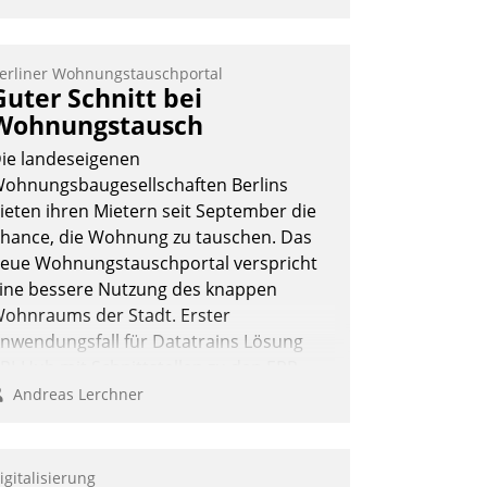
erliner Wohnungstauschportal
Guter Schnitt bei
Wohnungstausch
ie landeseigenen
ohnungsbaugesellschaften Berlins
ieten ihren Mietern seit September die
hance, die Wohnung zu tauschen. Das
eue Wohnungstauschportal verspricht
ine bessere Nutzung des knappen
ohnraums der Stadt. Erster
nwendungsfall für Datatrains Lösung
PI-Hub mit Schnittstellen zu den ERP-
ystemen der Unternehmen.
Andreas Lerchner
igitalisierung