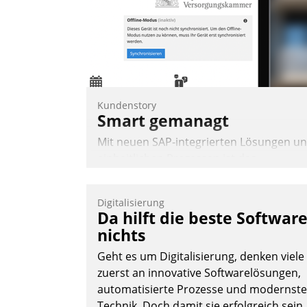
die Uhr.
Andreas Lerchner
Kundenstory
Smart gemanagt
Mit neuen SAP-integrierten Lösungen u
einheitlichen Prozessen ist das
Immobilienmanagement der Bayerische
Versorgungskammer im Ressort
Digitalisierung
Kapitalanlage für künftige Aufgaben und
Da hilft die beste Softwar
Herausforderungen gerüstet.
nichts
Geht es um Digitalisierung, denken viele
zuerst an innovative Softwarelösungen,
automatisierte Prozesse und modernste
Technik. Doch damit sie erfolgreich sein