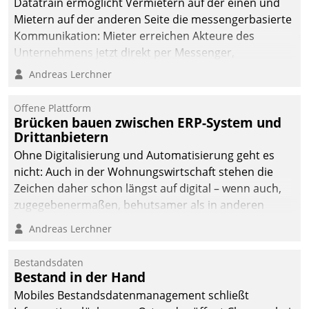
Datatrain ermöglicht Vermietern auf der einen und
die Bereitschaft, sich zu überprüfen, zu hinterfragen
Mietern auf der anderen Seite die messengerbasierte
und zu verändern.
Kommunikation: Mieter erreichen Akteure des
Unternehmens jetzt direkt per Messenger,
Mitarbeiter oder Dienstleister empfangen oder
Andreas Lerchner
versenden die Nachrichten via Cockpit.
Offene Plattform
Brücken bauen zwischen ERP-System und
Drittanbietern
Ohne Digitalisierung und Automatisierung geht es
nicht: Auch in der Wohnungswirtschaft stehen die
Zeichen daher schon längst auf digital – wenn auch,
zugegebenermaßen, behutsamer als in anderen
Branchen.
Andreas Lerchner
Bestandsdaten
Bestand in der Hand
Mobiles Bestandsdatenmanagement schließt