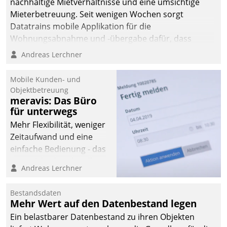
nachhaltige Mietverhältnisse und eine umsichtige
Mieterbetreuung. Seit wenigen Wochen sorgt
Datatrains mobile Applikation für die
Wohnungsabnahme und -übergabe dafür, dass
Mieter wohlgeordnet kommen und, so es sein muss,
Andreas Lerchner
gehen können.
Mobile Kunden- und
Objektbetreuung
meravis: Das Büro
für unterwegs
Mehr Flexibilität, weniger
Zeitaufwand und eine
einfache Bedienung - das
verspricht das aktuelle
Andreas Lerchner
Cockpit für mobile
Mitarbeiter von
Bestandsdaten
Datatrain. Die meravis
Mehr Wert auf den Datenbestand legen
Wohnungsbau- und
Ein belastbarer Datenbestand zu ihren Objekten
Immobilien GmbH hat