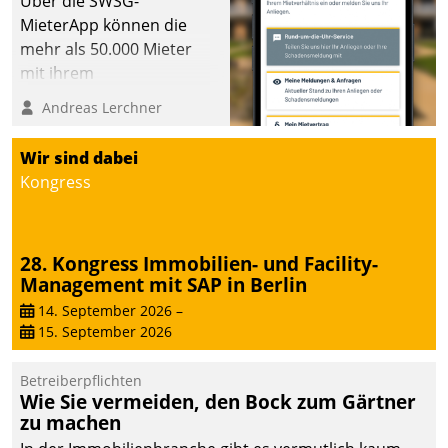
Über die SWSG-
MieterApp können die
mehr als 50.000 Mieter
mit ihrem
Wohnungsunternehmen
Andreas Lerchner
kommunizieren, auf dem
Laufenden bleiben, Daten
Wir sind dabei
einsehen und ändern
Kongress
oder
Schadensmeldungen
abgeben – rund um die
28. Kongress Immobilien- und Facility-
Uhr.
Management mit SAP in Berlin
14. September 2026
–
15. September 2026
Betreiberpflichten
Wie Sie vermeiden, den Bock zum Gärtner
zu machen