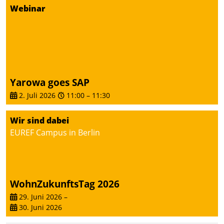
Dialogführung ermöglicht
Webinar
dem externen
Serviceteam, Anrufe von
Mietenden zügiger und
effizienter zu bearbeiten.
Yarowa goes SAP
2. Juli 2026
11:00
–
11:30
Wir sind dabei
EUREF Campus in Berlin
WohnZukunftsTag 2026
29. Juni 2026
–
30. Juni 2026