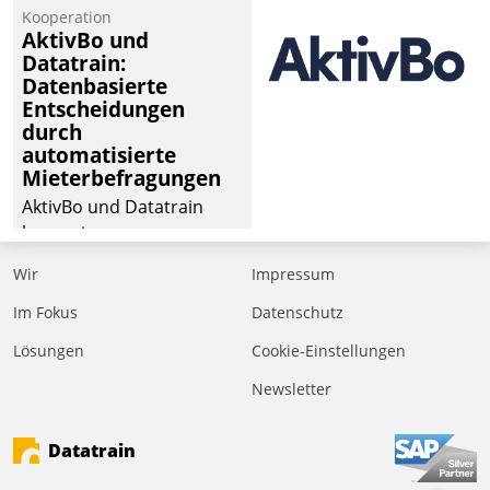
von Aufträgen der
Kooperation
operativen
AktivBo und
Instandhaltung in die
Datatrain:
Datenbasierte
SAP-Systemlandschaft
Entscheidungen
deutscher
durch
Wohnungsunternehmen
automatisierte
– und beschleunigt damit
Mieterbefragungen
den Weg vom
AktivBo und Datatrain
Mieteranliegen zum
kooperieren –
Dienstleisterauftrag.
Immobilienunternehmen
Wir
Impressum
profitieren: Die nahtlose
Integration der Lösungen
Im Fokus
Datenschutz
von AktivBo und
Lösungen
Cookie-Einstellungen
Datatrain ermöglicht
Newsletter
automatisiert ausgelöste,
zielgerichtete
Mieterbefragungen – eine
Datatrain
starke Grundlage für