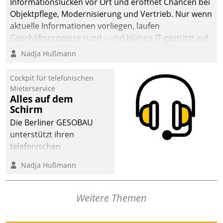
Informationslücken vor Ort und eröffnet Chancen bei
Objektpflege, Modernisierung und Vertrieb. Nur wenn
aktuelle Informationen vorliegen, laufen
Geschäftsprozesse rund – und blühen IT-gestützt auf.
Nadja Hußmann
Cockpit für telefonischen
Mieterservice
Alles auf dem
Schirm
Die Berliner GESOBAU
unterstützt ihren
telefonischen
Mieterservice mit einem
Nadja Hußmann
digitalen Cockpit, das
situationsbezogen
passende Fragen und
Weitere Themen
Schlagworte auswirft.
Eine intuitive