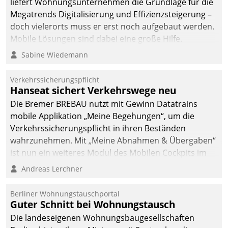
liefert Wohnungsunternehmen die Grundlage für die
sich dabei für den Betrieb
Megatrends Digitalisierung und Effizienzsteigerung –
der Lösung über die SAP
doch vielerorts muss er erst noch aufgebaut werden.
Cloud Platform
Mobile Lösungen sind dabei eine große Hilfe.
entschieden - als erstes
Sabine Wiedemann
Unternehmen am
Wohnungsmarkt.
Verkehrssicherungspflicht
Hanseat sichert Verkehrswege neu
Die Bremer BREBAU nutzt mit Gewinn Datatrains
mobile Applikation „Meine Begehungen“, um die
Verkehrssicherungspflicht in ihren Beständen
wahrzunehmen. Mit „Meine Abnahmen & Übergaben“
ist nun ein weiteres Modul des Mobilen Cockpits im
Einsatz.
Andreas Lerchner
Berliner Wohnungstauschportal
Guter Schnitt bei Wohnungstausch
Die landeseigenen Wohnungsbaugesellschaften