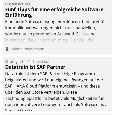
Digitalisierung
Fünf Tipps für eine erfolgreiche Software-
Einführung
Eine neue Softwarelösung einzuführen, bedeutet für
Immobilienverwaltungen nicht nur finanziellen,
sondern auch personellen Aufwand. Es ist eine
Investition, die sich lohnen muss. Das Ziel: die
nachhaltige Optimierung der Geschäftsabläufe. Damit
Sabine Wiedemann
dieses Ziel erreicht wird, sollten einige Grundregeln
befolgt werden.
Strategische Partnerschaft
Datatrain ist SAP Partner
Datatrain ist dem SAP PartnerEdge Programm
beigetreten und wird nun eigene Lösungen auf der
SAP HANA Cloud Platform entwickeln – und diese
über den SAP Store vertreiben. Diese
Technologieplattform bietet viele Möglichkeiten für
noch innovativere Lösungen – auch als Software-as-a-
Service (SaaS).