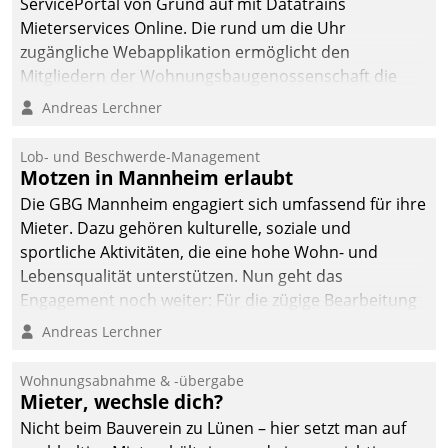
ServicePortal von Grund auf mit Datatrains
Mieterservices Online. Die rund um die Uhr
zugängliche Webapplikation ermöglicht den
Mitgliedern der Wohnungs­bau­genossenschaft die
Kontaktaufnahme per Smartphone, Tablet oder PC.
Andreas Lerchner
Lob- und Beschwerde-Management
Motzen in Mannheim erlaubt
Die GBG Mannheim engagiert sich umfassend für ihre
Mieter. Dazu gehören kulturelle, soziale und
sportliche Aktivitäten, die eine hohe Wohn- und
Lebensqualität unterstützen. Nun geht das
Engagement noch weiter: Für die zügige Bearbeitung
von Beschwerden – oder Lob – richtet das
Andreas Lerchner
Unternehmen mit Datatrains Applikation fürs Lob-
und Beschwerde-Management einen eigenen Kanal
Wohnungsabnahme & -übergabe
ein.
Mieter, wechsle dich?
Nicht beim Bauverein zu Lünen – hier setzt man auf