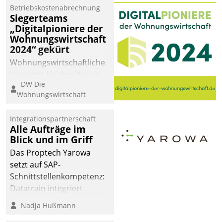
Betriebskostenabrechnung
Siegerteams
„Digitalpioniere der
Wohnungswirtschaft
2024“ gekürt
Wohnungswirtschaftliche
Vorreiter für den Weg in
DW Die
eine digitale Zukunft zu
Wohnungswirtschaft
finden, ist das Ziel des
Awards „Digitalpioniere
Integrationspartnerschaft
der
Alle Aufträge im
Wohnungswirtschaft“.
Blick und im Griff
Bewerben können sich
Das Proptech Yarowa
dafür ein Team
setzt auf SAP-
bestehend aus
Schnittstellenkompetenz:
Wohnungsunternehmen
Datatrain integriert
und PropTech.
Yarowas Portal zur
Nadja Hußmann
Vergabe und Verwaltung