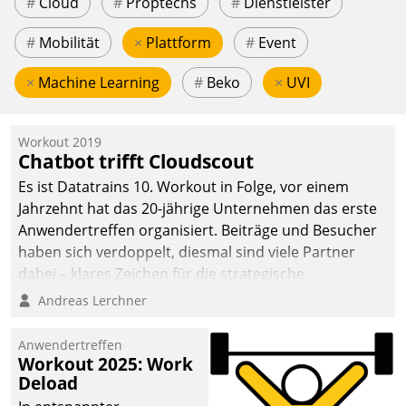
#
Cloud
#
Proptechs
#
Dienstleister
#
Mobilität
×
Plattform
#
Event
×
Machine Learning
#
Beko
×
UVI
Workout 2019
Chatbot trifft Cloudscout
Es ist Datatrains 10. Workout in Folge, vor einem
Jahrzehnt hat das 20-jährige Unternehmen das erste
Anwendertreffen organisiert. Beiträge und Besucher
haben sich verdoppelt, diesmal sind viele Partner
dabei – klares Zeichen für die strategische
Fokussierung auf den Kunden.
Andreas Lerchner
Anwendertreffen
Workout 2025: Work
Deload