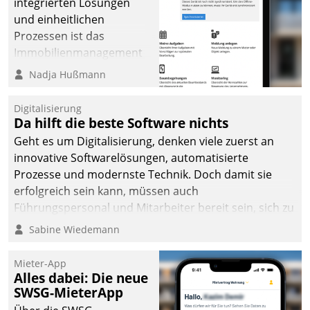
integrierten Lösungen
und einheitlichen
Prozessen ist das
Immobilienmanagement
der Bayerischen
Nadja Hußmann
Versorgungskammer im
Ressort Kapitalanlage für
Digitalisierung
künftige Aufgaben und
Da hilft die beste Software nichts
Herausforderungen
Geht es um Digitalisierung, denken viele zuerst an
gerüstet.
innovative Softwarelösungen, automatisierte
Prozesse und modernste Technik. Doch damit sie
erfolgreich sein kann, müssen auch
Führungspersonal und Mitarbeiter bereit sein, sich zu
verändern und anzupassen, sonst werden sie an ihr
Sabine Wiedemann
scheitern.
Mieter-App
Alles dabei: Die neue
SWSG-MieterApp