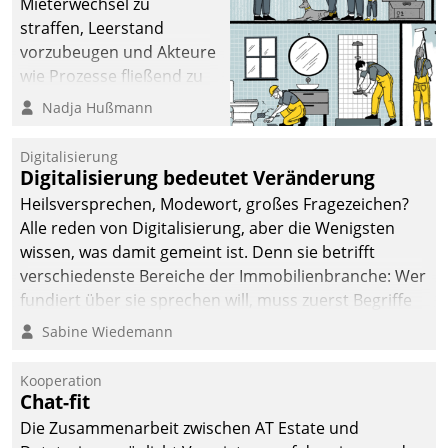
Mieterwechsel zu
straffen, Leerstand
vorzubeugen und Akteure
wie Prozesse fließend zu
vernetzen, nutzt die
Nadja Hußmann
Berliner Gewobag seit
Jahresbeginn eine
Digitalisierung
Überblick, Einsicht und
Digitalisierung bedeutet Veränderung
Eingriff bietende Lösung.
Heilsversprechen, Modewort, großes Fragezeichen?
Zur Entwicklung setzte
Alle reden von Digitalisierung, aber die Wenigsten
man auf
wissen, was damit gemeint ist. Denn sie betrifft
Cloudtechnologie,
verschiedenste Bereiche der Immobilienbranche: Wer
bewährte und Startup-
fundiert über sie sprechen will, muss zuerst Begriffe
Partner sowie erstmals
klären. Ein Aspekt ist die betriebliche Optimierung:
Sabine Wiedemann
agile Projektmethoden.
Moderne Softwarelösungen ermöglichen große
Einsparungen durch optimierte und automatisierte
Kooperation
Prozesse. Doch man darf nicht zu viel erwarten: Allein
Chat-fit
mit der Einführung einer neuen Software ist es nicht
Die Zusammenarbeit zwischen AT Estate und
getan. Die Digitalisierung erfordert von Unternehmen