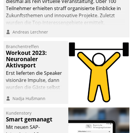
diesmal als rein virtuelle Veranstaltung. Über 100
Teilnehmer erhielten straff organisierte Einblicke in
Zukunftsthemen und innovative Projekte. Zuletzt
wurden die Top-Interessengebiete ermittelt.
Andreas Lerchner
Branchentreffen
Workout 2023:
Neuronaler
Aktivsport
Erst lieferten die Speaker
visionäre Impulse, dann
wurden die Gäste selbst
aktiv und sammelten
Nadja Hußmann
methodisch
Vernetzungsideen fürs
Kundenstory
Quartier. Dazwischen
Smart gemanagt
zeigte Datatrain, was es
Mit neuen SAP-
Neues zu bieten hat.