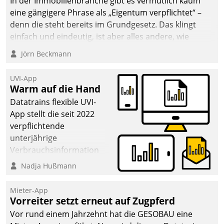
In der Immobilienbranche gibt es vermutlich kaum
eine gängigere Phrase als „Eigentum verpflichtet“ –
denn die steht bereits im Grundgesetz. Das klingt
einfach und eindeutig, ist aber alles andere, wie
Branchenbeschäftigte wissen. Denn mit der
Jörn Beckmann
Verantwortung folgen Verpflichtungen.
UVI-App
Warm auf die Hand
Datatrains flexible UVI-
App stellt die seit 2022
verpflichtende
unterjährige
Verbrauchsinformation
schnell, zuverlässig und
Nadja Hußmann
leicht bekömmlich bereit:
Die monatlichen
Mieter-App
Mitteilungen zum
Vorreiter setzt erneut auf Zugpferd
Heizungs- und
Vor rund einem Jahrzehnt hat die GESOBAU eine
Wasserverbrauch gehen