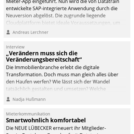
Mieter-App eingeführt. Nun wird die von Datatrain
automatisiert, vollständig
entwickelte SAP-integrierte Anwendung durch die
und auf Wunsch über
Neuversion abgelöst. Die zugrunde liegende
mehrere zuvor
Cloudplattform bietet ideale Voraussetzungen, um
festgelegte
die Funktionalität der App zu erweitern und weitere
Andreas Lerchner
Kommunikationswege bei
innovative Apps, auch von Drittanbietern, in SAP zu
den Empfängern ein.
integrieren.
Interview
„Verändern muss sich die
Veränderungsbereitschaft“
Die Immobilienbranche erlebt die digitale
Transformation. Doch muss man gleich alles über
den Haufen werfen? Wie lässt sich der Wandel
tatsächlich gestalten und umsetzen? Welche
Argumente zählen wirklich?
Nadja Hußmann
Mieterkommunikation
Smartwohnlich komfortabel
Die NEUE LÜBECKER erneuert ihr Mitglieder-