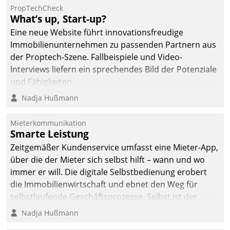
PropTechCheck
What’s up, Start-up?
Eine neue Website führt innovationsfreudige
Immobilienunternehmen zu passenden Partnern aus
der Proptech-Szene. Fallbeispiele und Video-
Interviews liefern ein sprechendes Bild der Potenziale
und Fähigkeiten.
Nadja Hußmann
Mieterkommunikation
Smarte Leistung
Zeitgemäßer Kundenservice umfasst eine Mieter-App,
über die der Mieter sich selbst hilft – wann und wo
immer er will. Die digitale Selbstbedienung erobert
die Immobilienwirtschaft und ebnet den Weg für
selbstlaufende Geschäftsprozesse. Selbst ist der
Kunde und smart der Serviceanbieter.
Nadja Hußmann