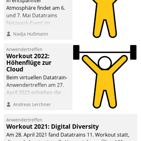
In entspannter
Atmosphäre findet am 6.
und 7. Mai Datatrains
Netzwerk-Event im
Kunden- und Partnerkreis
Nadja Hußmann
statt. Zentrale Frage: Wie
lassen sich
Anwendertreffen
Mammutprojekte
Workout 2022:
meistern und Workloads
Höhenflüge zur
Cloud
wuppen – bei zunehmend
anspruchsvollen
Beim virtuellen Datatrain-
Aufgaben und
Anwendertreffen am 27.
abnehmendem
April 2022 erhielten die
Nachwuchs?
Teilnehmerinnen und
Andreas Lerchner
Teilnehmer kurzweilige
Einblicke in innovative
Anwendertreffen
Cloud-Strategien und -
Workout 2021: Digital Diversity
Lösungen mit hohem
Am 28. April 2021 fand Datatrains 11. Workout statt,
Zukunftspotenzial.