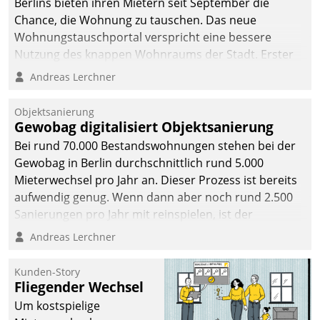
Berlins bieten ihren Mietern seit September die
Chance, die Wohnung zu tauschen. Das neue
Wohnungstauschportal verspricht eine bessere
Nutzung des knappen Wohnraums der Stadt. Erster
Anwendungsfall für Datatrains Lösung API-Hub mit
Andreas Lerchner
Schnittstellen zu den ERP-Systemen der
Unternehmen.
Objektsanierung
Gewobag digitalisiert Objektsanierung
Bei rund 70.000 Bestandswohnungen stehen bei der
Gewobag in Berlin durchschnittlich rund 5.000
Mieterwechsel pro Jahr an. Dieser Prozess ist bereits
aufwendig genug. Wenn dann aber noch rund 2.500
Sanierungen pro Jahr mit reinspielen, ist der
Betreuungs- und Organisationsaufwand immens. Im
Andreas Lerchner
Rahmen ihrer Digitalisierungsstrategie hat das
kommunale Wohnungsbauunternehmen daher
Kunden-Story
gemeinsam mit der Berliner Datatrain GmbH den
Fliegender Wechsel
Teilprozess der Objektsanierung digitalisiert.
Um kostspielige