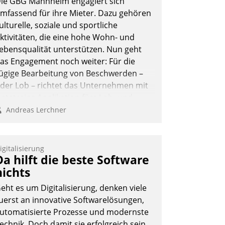
ie GBG Mannheim engagiert sich
mfassend für ihre Mieter. Dazu gehören
ulturelle, soziale und sportliche
ktivitäten, die eine hohe Wohn- und
ebensqualität unterstützen. Nun geht
as Engagement noch weiter: Für die
ügige Bearbeitung von Beschwerden –
der Lob – richtet das Unternehmen mit
atatrains Applikation fürs Lob- und
eschwerde-Management einen eigenen
Andreas Lerchner
anal ein.
igitalisierung
Da hilft die beste Software
nichts
eht es um Digitalisierung, denken viele
uerst an innovative Softwarelösungen,
utomatisierte Prozesse und modernste
echnik. Doch damit sie erfolgreich sein