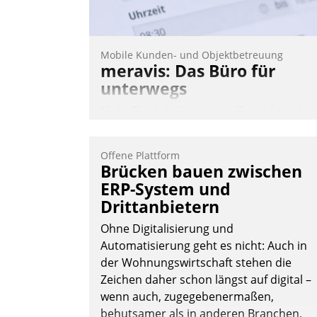
Nadja Hußmann
Mobile Kunden- und Objektbetreuung
meravis: Das Büro für
unterwegs
Mehr Flexibilität, weniger Zeitaufwand
und eine einfache Bedienung - das
verspricht das aktuelle Cockpit für mobil
Offene Plattform
Mitarbeiter von Datatrain. Die meravis
Brücken bauen zwischen
Wohnungsbau- und Immobilien GmbH
ERP-System und
hat sich dabei für den Betrieb der Lösun
Drittanbietern
über die SAP Cloud Platform entschiede
Ohne Digitalisierung und
- als erstes Unternehmen am
Automatisierung geht es nicht: Auch in
Wohnungsmarkt.
der Wohnungswirtschaft stehen die
Andreas Lerchner
Zeichen daher schon längst auf digital –
wenn auch, zugegebenermaßen,
behutsamer als in anderen Branchen.