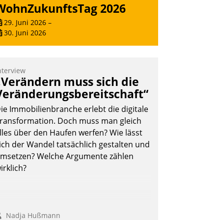
WohnZukunftsTag 2026
29. Juni 2026
–
30. Juni 2026
nterview
„Verändern muss sich die
Veränderungsbereitschaft“
ie Immobilienbranche erlebt die digitale
ransformation. Doch muss man gleich
lles über den Haufen werfen? Wie lässt
ich der Wandel tatsächlich gestalten und
msetzen? Welche Argumente zählen
irklich?
Nadja Hußmann