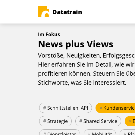
Datatrain
Im Fokus
News plus Views
Vorstöße, Neuigkeiten, Erfolgsgesc
Hier erfahren Sie im Detail, wie wir
profitieren können. Steuern Sie üb
Stichworte, was Sie interessiert.
#
Schnittstellen, API
×
Kundenservic
#
Strategie
#
Shared Service
×
#
Dienstleister
#
Mobilität
#
Pla