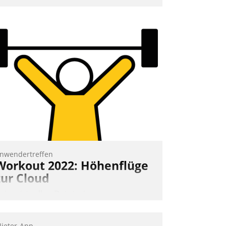
ehr als 50.000 Mieter mit ihrem
ohnungsunternehmen kommunizieren,
uf dem Laufenden bleiben, Daten
insehen und ändern oder
chadensmeldungen abgeben – rund um
ie Uhr.
Andreas Lerchner
nwendertreffen
Workout 2022: Höhenflüge
zur Cloud
eim virtuellen Datatrain-
nwendertreffen am 27. April 2022
rhielten die Teilnehmerinnen und
ieter-App