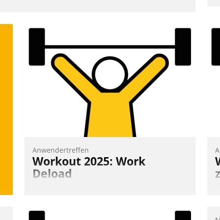
m
W
a
e
S
d
Anwendertreffen
A
Workout 2025: Work
Deload
In entspannter Atmosphäre findet am 6.
B
und 7. Mai Datatrains Netzwerk-Event im
A
Kunden- und Partnerkreis statt. Zentrale
e
M