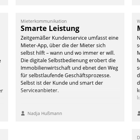
Mieterkommunikation
W
Smarte Leistung
Zeitgemäßer Kundenservice umfasst eine
N
Mieter-App, über die der Mieter sich
s
selbst hilft – wann und wo immer er will.
M
Die digitale Selbstbedienung erobert die
M
e
Immobilienwirtschaft und ebnet den Weg
s
für selbstlaufende Geschäftsprozesse.
d
Selbst ist der Kunde und smart der
d
Serviceanbieter.
k
er
k
Nadja Hußmann
D