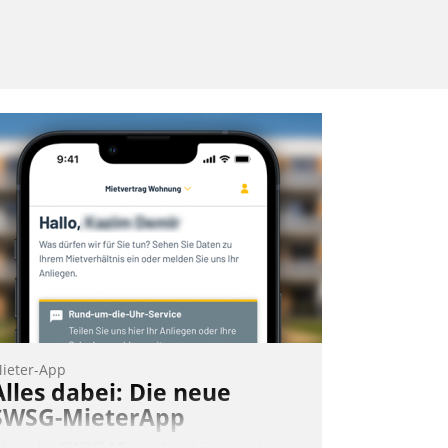
ieter-App
Alles dabei: Die neue
SWSG-MieterApp
ber die SWSG-MieterApp können die