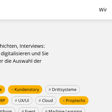
Wir
hichten, Interviews:
 digitalisieren und Sie
er die Auswahl der
e
×
Kundenstory
#
Drittsysteme
ERP
#
UX/UI
#
Cloud
×
Proptechs
ttform
#
Event
#
Machine Learning