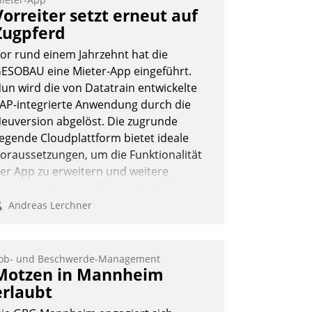
eilnehmer kurzweilige Einblicke in
Vorreiter setzt erneut auf
nnovative Cloud-Strategien und -
Zugpferd
ösungen mit hohem Zukunftspotenzial.
or rund einem Jahrzehnt hat die
ESOBAU eine Mieter-App eingeführt.
un wird die von Datatrain entwickelte
AP-integrierte Anwendung durch die
Andreas Lerchner
euversion abgelöst. Die zugrunde
iegende Cloudplattform bietet ideale
oraussetzungen, um die Funktionalität
er App zu erweitern und weitere
nnovative Apps, auch von Drittanbietern,
n SAP zu integrieren.
Andreas Lerchner
ob- und Beschwerde-Management
Motzen in Mannheim
erlaubt