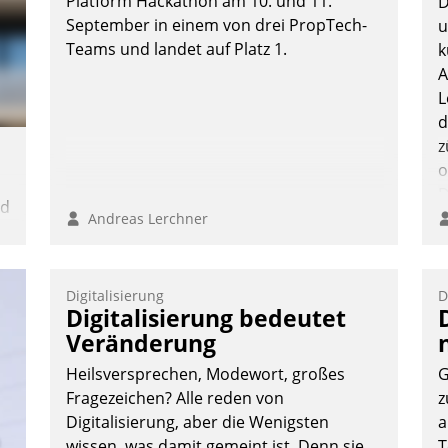
Platform Hackathon am 10. und 11.
D
September in einem von drei PropTech-
u
Teams und landet auf Platz 1.
k
A
Nadja Hußmann
L
d
z
o
D
nd
B
Andreas Lerchner
K
n
Digitalisierung
D
Digitalisierung bedeutet
Veränderung
Heilsversprechen, Modewort, großes
G
Fragezeichen? Alle reden von
z
Digitalisierung, aber die Wenigsten
a
wissen, was damit gemeint ist. Denn sie
T