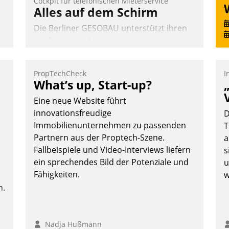
Cockpit für telefonischen Mieterservice
Alles auf dem Schirm
Die Berliner GESOBAU unterstützt ihren
telefonischen Mieterservice mit einem
digitalen Cockpit, das situationsbezogen
passende Fragen und Schlagworte
PropTechCheck
I
auswirft. Eine intuitive Dialogführung
What’s up, Start-up?
ermöglicht dem externen Serviceteam,
Eine neue Website führt
Anrufe von Mietenden zügiger und
innovationsfreudige
D
effizienter zu bearbeiten.
Immobilienunternehmen zu passenden
T
Partnern aus der Proptech-Szene.
a
Fallbeispiele und Video-Interviews liefern
s
Nadja Hußmann
ein sprechendes Bild der Potenziale und
u
Fähigkeiten.
w
n.
Nadja Hußmann