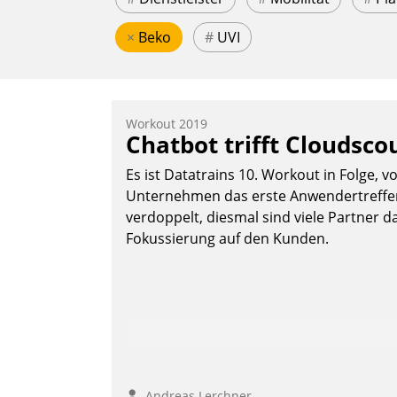
×
Beko
#
UVI
Workout 2019
Chatbot trifft Cloudsco
Es ist Datatrains 10. Workout in Folge, v
Unternehmen das erste Anwendertreffen 
verdoppelt, diesmal sind viele Partner da
Fokussierung auf den Kunden.
Andreas Lerchner