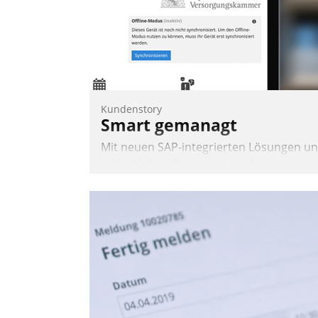
Kundenstory
Smart gemanagt
Mit neuen SAP-integrierten Lösungen u
einheitlichen Prozessen ist das
Immobilienmanagement der Bayerische
Versorgungskammer im Ressort
Kapitalanlage für künftige Aufgaben und
Herausforderungen gerüstet.