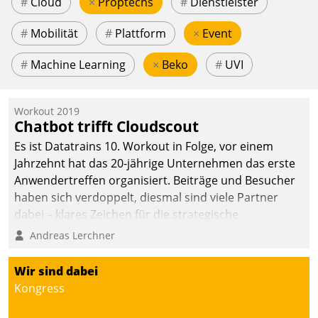
#
Cloud
×
Proptechs
#
Dienstleister
#
Mobilität
#
Plattform
×
Event
#
Machine Learning
×
Beko
#
UVI
Workout 2019
Chatbot trifft Cloudscout
Es ist Datatrains 10. Workout in Folge, vor einem
Jahrzehnt hat das 20-jährige Unternehmen das erste
Anwendertreffen organisiert. Beiträge und Besucher
haben sich verdoppelt, diesmal sind viele Partner
dabei – klares Zeichen für die strategische
Fokussierung auf den Kunden.
Andreas Lerchner
Wir sind dabei
Kongress