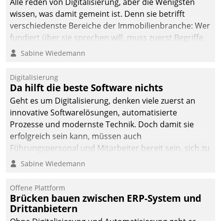
Alle reden von Digitalisierung, aber die Wenigsten
wissen, was damit gemeint ist. Denn sie betrifft
verschiedenste Bereiche der Immobilienbranche: Wer
fundiert über sie sprechen will, muss zuerst Begriffe
klären. Ein Aspekt ist die betriebliche Optimierung:
Sabine Wiedemann
Moderne Softwarelösungen ermöglichen große
Einsparungen durch optimierte und automatisierte
Digitalisierung
Prozesse. Doch man darf nicht zu viel erwarten: Allein
Da hilft die beste Software nichts
mit der Einführung einer neuen Software ist es nicht
Geht es um Digitalisierung, denken viele zuerst an
getan. Die Digitalisierung erfordert von Unternehmen
innovative Softwarelösungen, automatisierte
die Bereitschaft, sich zu überprüfen, zu hinterfragen
Prozesse und modernste Technik. Doch damit sie
und zu verändern.
erfolgreich sein kann, müssen auch
Führungspersonal und Mitarbeiter bereit sein, sich zu
verändern und anzupassen, sonst werden sie an ihr
Sabine Wiedemann
scheitern.
Offene Plattform
Brücken bauen zwischen ERP-System und
Drittanbietern