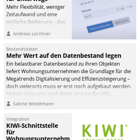
Mehr Flexibilität, weniger
Zeitaufwand und eine
einfache Bedienung - das
verspricht das aktuelle
Andreas Lerchner
Cockpit für mobile
Mitarbeiter von
Bestandsdaten
Datatrain. Die meravis
Mehr Wert auf den Datenbestand legen
Wohnungsbau- und
Ein belastbarer Datenbestand zu ihren Objekten
Immobilien GmbH hat
liefert Wohnungsunternehmen die Grundlage für die
sich dabei für den Betrieb
Megatrends Digitalisierung und Effizienzsteigerung –
der Lösung über die SAP
doch vielerorts muss er erst noch aufgebaut werden.
Cloud Platform
Mobile Lösungen sind dabei eine große Hilfe.
entschieden - als erstes
Sabine Wiedemann
Unternehmen am
Wohnungsmarkt.
Integration
KIWI-Schnittstelle
für
Wohnungsunternehmen