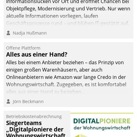
Informationslücken vor Ort und eröffnet Chancen bei
man auf
Objektpflege, Modernisierung und Vertrieb. Nur wenn
Cloudtechnologie,
aktuelle Informationen vorliegen, laufen
bewährte und Startup-
Geschäftsprozesse rund – und blühen IT-gestützt auf.
Partner sowie erstmals
Nadja Hußmann
agile Projektmethoden.
Offene Plattform
Alles aus einer Hand?
Alles bei einem Anbieter beziehen – das Prinzip von
einigen großen Warenhäusern, aber auch
Onlineanbietern wie Amazon war lange Credo in der
Wohnungswirtschaft. Zugegeben, es ist komfortabel
alles aus einer Hand zu beziehen...
Jörn Beckmann
Betriebskostenabrechnung
Siegerteams
„Digitalpioniere der
Wohnungswirtschaft