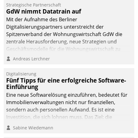
Strategische Partnerschaft
GdW nimmt Datatrain auf
Mit der Aufnahme des Berliner
Digitalisierungspartners unterstreicht der
Spitzenverband der Wohnungswirtschaft GdW die
zentrale Herausforderung, neue Strategien und
Geschäftsmodelle für die Wohnungswirtschaft zu
entwickeln.
Andreas Lerchner
Digitalisierung
Fünf Tipps für eine erfolgreiche Software-
Einführung
Eine neue Softwarelösung einzuführen, bedeutet für
Immobilienverwaltungen nicht nur finanziellen,
sondern auch personellen Aufwand. Es ist eine
Investition, die sich lohnen muss. Das Ziel: die
nachhaltige Optimierung der Geschäftsabläufe. Damit
Sabine Wiedemann
dieses Ziel erreicht wird, sollten einige Grundregeln