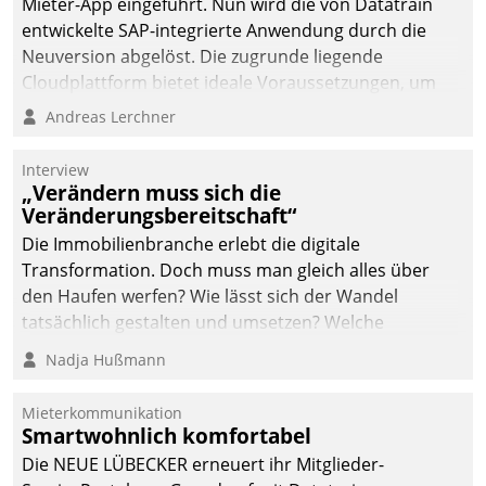
Mieter-App eingeführt. Nun wird die von Datatrain
entwickelte SAP-integrierte Anwendung durch die
Neuversion abgelöst. Die zugrunde liegende
Cloudplattform bietet ideale Voraussetzungen, um
die Funktionalität der App zu erweitern und weitere
Andreas Lerchner
innovative Apps, auch von Drittanbietern, in SAP zu
integrieren.
Interview
„Verändern muss sich die
Veränderungsbereitschaft“
Die Immobilienbranche erlebt die digitale
Transformation. Doch muss man gleich alles über
den Haufen werfen? Wie lässt sich der Wandel
tatsächlich gestalten und umsetzen? Welche
Argumente zählen wirklich?
Nadja Hußmann
Mieterkommunikation
Smartwohnlich komfortabel
Die NEUE LÜBECKER erneuert ihr Mitglieder-