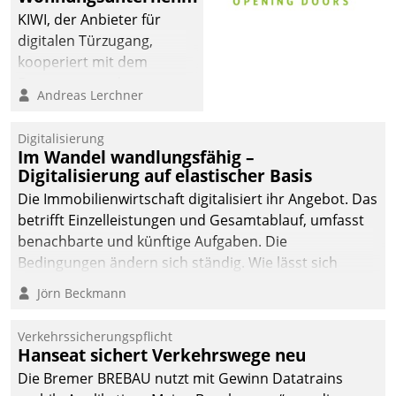
KIWI, der Anbieter für
digitalen Türzugang,
kooperiert mit dem
Beratungs- und
Andreas Lerchner
Softwareentwicklungshaus
Datatrain.
Digitalisierung
Im Wandel wandlungsfähig –
Digitalisierung auf elastischer Basis
Die Immobilienwirtschaft digitalisiert ihr Angebot. Das
betrifft Einzelleistungen und Gesamtablauf, umfasst
benachbarte und künftige Aufgaben. Die
Bedingungen ändern sich ständig. Wie lässt sich
technisch die Kontrolle wahren und zugleich Freiraum
Jörn Beckmann
fürs Wachsen öffnen?
Verkehrssicherungspflicht
Hanseat sichert Verkehrswege neu
Die Bremer BREBAU nutzt mit Gewinn Datatrains