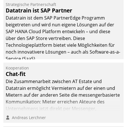
befolgt werden.
Strategische Partnerschaft
Datatrain ist SAP Partner
Datatrain ist dem SAP PartnerEdge Programm
beigetreten und wird nun eigene Lösungen auf der
SAP HANA Cloud Platform entwickeln – und diese
über den SAP Store vertreiben. Diese
Technologieplattform bietet viele Möglichkeiten für
noch innovativere Lösungen – auch als Software-as-a-
Service (SaaS).
Kooperation
Chat-fit
Die Zusammenarbeit zwischen AT Estate und
Datatrain ermöglicht Vermietern auf der einen und
Mietern auf der anderen Seite die messengerbasierte
Kommunikation: Mieter erreichen Akteure des
Unternehmens jetzt direkt per Messenger,
Mitarbeiter oder Dienstleister empfangen oder
Andreas Lerchner
versenden die Nachrichten via Cockpit.