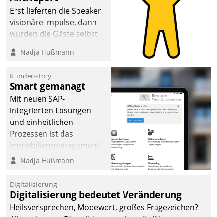
anspruchsvollen
Erst lieferten die Speaker
Aufgaben und
visionäre Impulse, dann
abnehmendem
wurden die Gäste selbst
Nachwuchs?
aktiv und sammelten
Nadja Hußmann
methodisch
Vernetzungsideen fürs
Kundenstory
Quartier. Dazwischen
Smart gemanagt
zeigte Datatrain, was es
Mit neuen SAP-
Neues zu bieten hat.
integrierten Lösungen
und einheitlichen
Prozessen ist das
Immobilienmanagement
der Bayerischen
Nadja Hußmann
Versorgungskammer im
Ressort Kapitalanlage für
Digitalisierung
künftige Aufgaben und
Digitalisierung bedeutet Veränderung
Herausforderungen
Heilsversprechen, Modewort, großes Fragezeichen?
gerüstet.