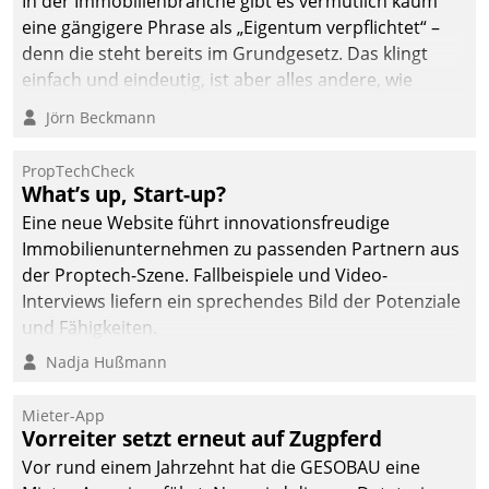
In der Immobilienbranche gibt es vermutlich kaum
eine gängigere Phrase als „Eigentum verpflichtet“ –
denn die steht bereits im Grundgesetz. Das klingt
einfach und eindeutig, ist aber alles andere, wie
Branchenbeschäftigte wissen. Denn mit der
Jörn Beckmann
Verantwortung folgen Verpflichtungen.
PropTechCheck
What’s up, Start-up?
Eine neue Website führt innovationsfreudige
Immobilienunternehmen zu passenden Partnern aus
der Proptech-Szene. Fallbeispiele und Video-
Interviews liefern ein sprechendes Bild der Potenziale
und Fähigkeiten.
Nadja Hußmann
Mieter-App
Vorreiter setzt erneut auf Zugpferd
Vor rund einem Jahrzehnt hat die GESOBAU eine