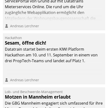
ServicePortal von Grund auf mit Datatrains
Mieterservices Online. Die rund um die Uhr
zugängliche Webapplikation ermöglicht den
Mitgliedern der Wohnungs­bau­genossenschaft die
Kontaktaufnahme per Smartphone, Tablet oder PC.
Andreas Lerchner
Hackathon
Sesam, öffne dich!
Datatrain startet beim ersten KIWI Platform
Hackathon am 10. und 11. September in einem von
drei PropTech-Teams und landet auf Platz 1.
Andreas Lerchner
Lob- und Beschwerde-Management
Motzen in Mannheim erlaubt
Die GBG Mannheim engagiert sich umfassend für ihre