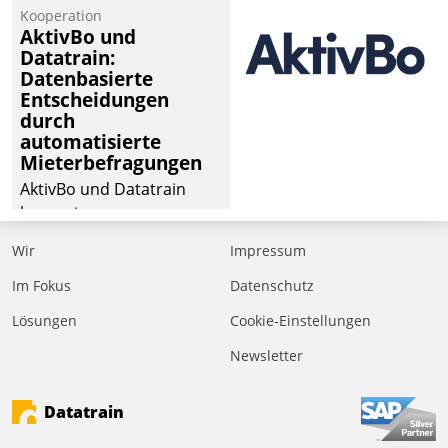
von Aufträgen der
Kooperation
operativen
AktivBo und
Instandhaltung in die
Datatrain:
Datenbasierte
SAP-Systemlandschaft
Entscheidungen
deutscher
durch
Wohnungsunternehmen
automatisierte
– und beschleunigt damit
Mieterbefragungen
den Weg vom
AktivBo und Datatrain
Mieteranliegen zum
kooperieren –
Dienstleisterauftrag.
Immobilienunternehmen
Wir
Impressum
profitieren: Die nahtlose
Integration der Lösungen
Im Fokus
Datenschutz
von AktivBo und
Lösungen
Cookie-Einstellungen
Datatrain ermöglicht
Newsletter
automatisiert ausgelöste,
zielgerichtete
Mieterbefragungen – eine
Datatrain
starke Grundlage für