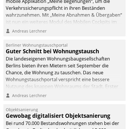
mobile Applikation „Meine Begehungen“, um die
Verkehrssicherungspflicht in ihren Beständen
wahrzunehmen. Mit „Meine Abnahmen & Übergaben“
ist nun ein weiteres Modul des Mobilen Cockpits im
Einsatz.
Andreas Lerchner
Berliner Wohnungstauschportal
Guter Schnitt bei Wohnungstausch
Die landeseigenen Wohnungsbaugesellschaften
Berlins bieten ihren Mietern seit September die
Chance, die Wohnung zu tauschen. Das neue
Wohnungstauschportal verspricht eine bessere
Nutzung des knappen Wohnraums der Stadt. Erster
Anwendungsfall für Datatrains Lösung API-Hub mit
Andreas Lerchner
Schnittstellen zu den ERP-Systemen der
Unternehmen.
Objektsanierung
Gewobag digitalisiert Objektsanierung
Bei rund 70.000 Bestandswohnungen stehen bei der