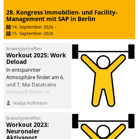
28. Kongress Immobilien- und Facility-
Management mit SAP in Berlin
14. September 2026
–
15. September 2026
Anwendertreffen
Workout 2025: Work
Deload
In entspannter
Atmosphäre findet am 6.
und 7. Mai Datatrains
Netzwerk-Event im
Kunden- und Partnerkreis
Nadja Hußmann
statt. Zentrale Frage: Wie
lassen sich
Branchentreffen
Mammutprojekte
Workout 2023:
meistern und Workloads
Neuronaler
Aktivsport
wuppen – bei zunehmend