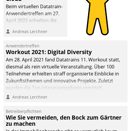
Beim virtuellen Datatrain-
Anwendertreffen am 27.
April 2022 erhielten die
Teilnehmerinnen und
Andreas Lerchner
Teilnehmer kurzweilige
Einblicke in innovative
Anwendertreffen
Cloud-Strategien und -
Workout 2021: Digital Diversity
Lösungen mit hohem
Am 28. April 2021 fand Datatrains 11. Workout statt,
Zukunftspotenzial.
diesmal als rein virtuelle Veranstaltung. Über 100
Teilnehmer erhielten straff organisierte Einblicke in
Zukunftsthemen und innovative Projekte. Zuletzt
wurden die Top-Interessengebiete ermittelt.
Andreas Lerchner
Betreiberpflichten
Wie Sie vermeiden, den Bock zum Gärtner
zu machen