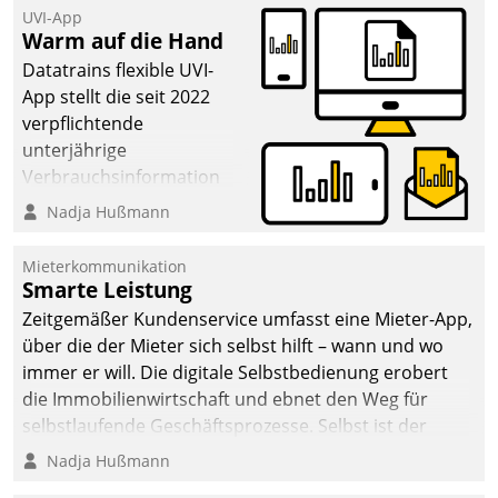
Dialogführung ermöglicht
UVI-App
Warm auf die Hand
dem externen
Serviceteam, Anrufe von
Datatrains flexible UVI-
Mietenden zügiger und
App stellt die seit 2022
effizienter zu bearbeiten.
verpflichtende
unterjährige
Verbrauchsinformation
schnell, zuverlässig und
Nadja Hußmann
leicht bekömmlich bereit:
Die monatlichen
Mieterkommunikation
Mitteilungen zum
Smarte Leistung
Heizungs- und
Zeitgemäßer Kundenservice umfasst eine Mieter-App,
Wasserverbrauch gehen
über die der Mieter sich selbst hilft – wann und wo
automatisiert, vollständig
immer er will. Die digitale Selbstbedienung erobert
und auf Wunsch über
die Immobilienwirtschaft und ebnet den Weg für
mehrere zuvor
selbstlaufende Geschäftsprozesse. Selbst ist der
festgelegte
Kunde und smart der Serviceanbieter.
Nadja Hußmann
Kommunikationswege bei
den Empfängern ein.