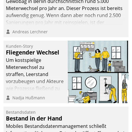
Gewobag in Berlin durchschnittlich rund 5.000
Mieterwechsel pro Jahr an. Dieser Prozess ist bereits
aufwendig genug. Wenn dann aber noch rund 2.500
Sanierungen pro Jahr mit reinspielen, ist der
Betreuungs- und Organisationsaufwand immens. Im
Andreas Lerchner
Rahmen ihrer Digitalisierungsstrategie hat das
kommunale Wohnungsbauunternehmen daher
Kunden-Story
gemeinsam mit der Berliner Datatrain GmbH den
Fliegender Wechsel
Teilprozess der Objektsanierung digitalisiert.
Um kostspielige
Mieterwechsel zu
straffen, Leerstand
vorzubeugen und Akteure
wie Prozesse fließend zu
vernetzen, nutzt die
Nadja Hußmann
Berliner Gewobag seit
Jahresbeginn eine
Bestandsdaten
Überblick, Einsicht und
Bestand in der Hand
Eingriff bietende Lösung.
Mobiles Bestandsdatenmanagement schließt
Zur Entwicklung setzte