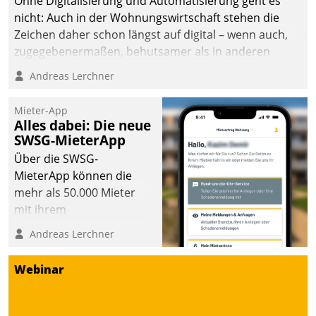
Ohne Digitalisierung und Automatisierung geht es
nicht: Auch in der Wohnungswirtschaft stehen die
Zeichen daher schon längst auf digital – wenn auch,
zugegebenermaßen, behutsamer als in anderen
Branchen.
Andreas Lerchner
Mieter-App
Alles dabei: Die neue
SWSG-MieterApp
Über die SWSG-
MieterApp können die
mehr als 50.000 Mieter
mit ihrem
Wohnungsunternehmen
Andreas Lerchner
kommunizieren, auf dem
Laufenden bleiben, Daten
Webinar
einsehen und ändern
oder
Schadensmeldungen