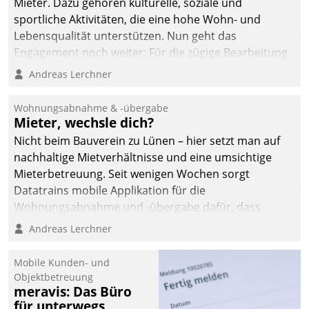
Mieter. Dazu gehören kulturelle, soziale und
sportliche Aktivitäten, die eine hohe Wohn- und
Lebensqualität unterstützen. Nun geht das
Engagement noch weiter: Für die zügige Bearbeitung
von Beschwerden – oder Lob – richtet das
Andreas Lerchner
Unternehmen mit Datatrains Applikation fürs Lob-
und Beschwerde-Management einen eigenen Kanal
Wohnungsabnahme & -übergabe
ein.
Mieter, wechsle dich?
Nicht beim Bauverein zu Lünen – hier setzt man auf
nachhaltige Mietverhältnisse und eine umsichtige
Mieterbetreuung. Seit wenigen Wochen sorgt
Datatrains mobile Applikation für die
Wohnungsabnahme und -übergabe dafür, dass
Mieter wohlgeordnet kommen und, so es sein muss,
Andreas Lerchner
gehen können.
Mobile Kunden- und
Objektbetreuung
meravis: Das Büro
für unterwegs