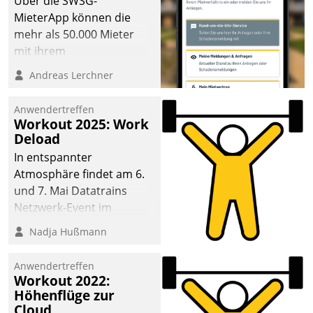
Über die SWSG-
MieterApp können die
mehr als 50.000 Mieter
mit ihrem
Wohnungsunternehmen
Andreas Lerchner
kommunizieren, auf dem
Laufenden bleiben, Daten
Anwendertreffen
einsehen und ändern
Workout 2025: Work
oder
Deload
Schadensmeldungen
In entspannter
abgeben – rund um die
Atmosphäre findet am 6.
Uhr.
und 7. Mai Datatrains
Netzwerk-Event im
Kunden- und Partnerkreis
Nadja Hußmann
statt. Zentrale Frage: Wie
lassen sich
Anwendertreffen
Mammutprojekte
Workout 2022:
meistern und Workloads
Höhenflüge zur
Cloud
wuppen – bei zunehmend