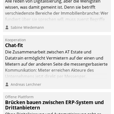
Alle reden von Digitalisierung, aber die Wenigsten
man auf
wissen, was damit gemeint ist. Denn sie betrifft
Cloudtechnologie,
verschiedenste Bereiche der Immobilienbranche: Wer
bewährte und Startup-
fundiert über sie sprechen will, muss zuerst Begriffe
Partner sowie erstmals
klären. Ein Aspekt ist die betriebliche Optimierung:
Sabine Wiedemann
agile Projektmethoden.
Moderne Softwarelösungen ermöglichen große
Einsparungen durch optimierte und automatisierte
Kooperation
Prozesse. Doch man darf nicht zu viel erwarten: Allein
Chat-fit
mit der Einführung einer neuen Software ist es nicht
Die Zusammenarbeit zwischen AT Estate und
getan. Die Digitalisierung erfordert von Unternehmen
Datatrain ermöglicht Vermietern auf der einen und
die Bereitschaft, sich zu überprüfen, zu hinterfragen
Mietern auf der anderen Seite die messengerbasierte
und zu verändern.
Kommunikation: Mieter erreichen Akteure des
Unternehmens jetzt direkt per Messenger,
Mitarbeiter oder Dienstleister empfangen oder
Andreas Lerchner
versenden die Nachrichten via Cockpit.
Offene Plattform
Brücken bauen zwischen ERP-System und
Drittanbietern