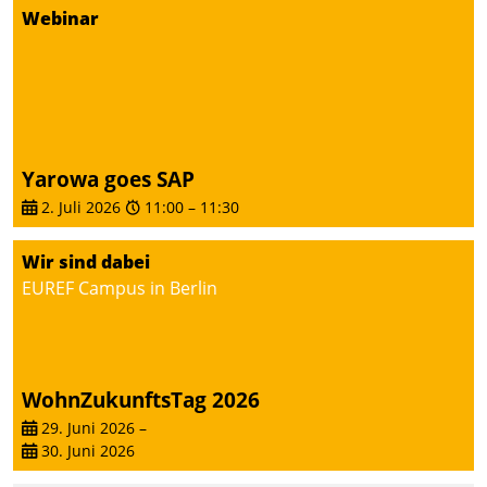
Dialogführung ermöglicht
Webinar
dem externen
Serviceteam, Anrufe von
Mietenden zügiger und
effizienter zu bearbeiten.
Yarowa goes SAP
2. Juli 2026
11:00
–
11:30
Wir sind dabei
EUREF Campus in Berlin
WohnZukunftsTag 2026
29. Juni 2026
–
30. Juni 2026