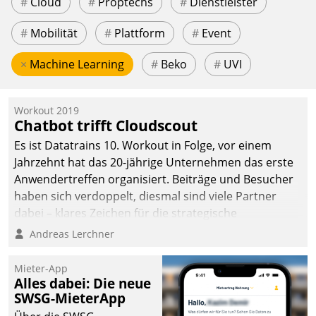
#
Cloud
#
Proptechs
#
Dienstleister
#
Mobilität
#
Plattform
#
Event
×
Machine Learning
#
Beko
#
UVI
Workout 2019
Chatbot trifft Cloudscout
Es ist Datatrains 10. Workout in Folge, vor einem
Jahrzehnt hat das 20-jährige Unternehmen das erste
Anwendertreffen organisiert. Beiträge und Besucher
haben sich verdoppelt, diesmal sind viele Partner
dabei – klares Zeichen für die strategische
Fokussierung auf den Kunden.
Andreas Lerchner
Mieter-App
Alles dabei: Die neue
SWSG-MieterApp