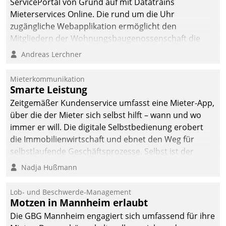
ServicePortal von Grund auf mit Datatrains
Mieterservices Online. Die rund um die Uhr
zugängliche Webapplikation ermöglicht den
Mitgliedern der Wohnungs­bau­genossenschaft die
Kontaktaufnahme per Smartphone, Tablet oder PC.
Andreas Lerchner
Mieterkommunikation
Smarte Leistung
Zeitgemäßer Kundenservice umfasst eine Mieter-App,
über die der Mieter sich selbst hilft – wann und wo
immer er will. Die digitale Selbstbedienung erobert
die Immobilienwirtschaft und ebnet den Weg für
selbstlaufende Geschäftsprozesse. Selbst ist der
Kunde und smart der Serviceanbieter.
Nadja Hußmann
Lob- und Beschwerde-Management
Motzen in Mannheim erlaubt
Die GBG Mannheim engagiert sich umfassend für ihre