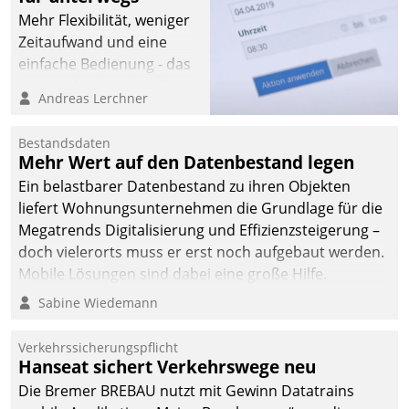
Mehr Flexibilität, weniger
Zeitaufwand und eine
einfache Bedienung - das
verspricht das aktuelle
Andreas Lerchner
Cockpit für mobile
Mitarbeiter von
Bestandsdaten
Datatrain. Die meravis
Mehr Wert auf den Datenbestand legen
Wohnungsbau- und
Ein belastbarer Datenbestand zu ihren Objekten
Immobilien GmbH hat
liefert Wohnungsunternehmen die Grundlage für die
sich dabei für den Betrieb
Megatrends Digitalisierung und Effizienzsteigerung –
der Lösung über die SAP
doch vielerorts muss er erst noch aufgebaut werden.
Cloud Platform
Mobile Lösungen sind dabei eine große Hilfe.
entschieden - als erstes
Sabine Wiedemann
Unternehmen am
Wohnungsmarkt.
Verkehrssicherungspflicht
Hanseat sichert Verkehrswege neu
Die Bremer BREBAU nutzt mit Gewinn Datatrains