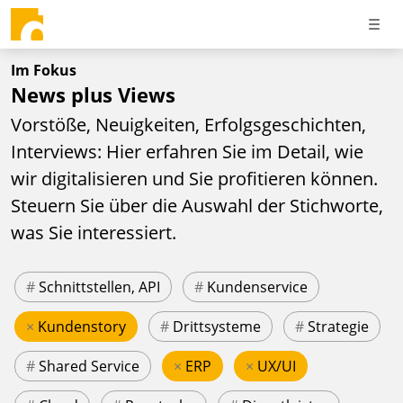
Im Fokus
News plus Views
Vorstöße, Neuigkeiten, Erfolgsgeschichten,
Interviews: Hier erfahren Sie im Detail, wie
wir digitalisieren und Sie profitieren können.
Steuern Sie über die Auswahl der Stichworte,
was Sie interessiert.
#
Schnittstellen, API
#
Kundenservice
×
Kundenstory
#
Drittsysteme
#
Strategie
#
Shared Service
×
ERP
×
UX/UI