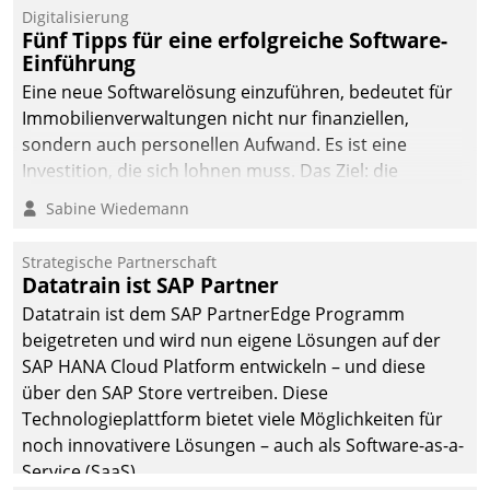
Digitalisierung
Fünf Tipps für eine erfolgreiche Software-
Einführung
Eine neue Softwarelösung einzuführen, bedeutet für
Immobilienverwaltungen nicht nur finanziellen,
sondern auch personellen Aufwand. Es ist eine
Investition, die sich lohnen muss. Das Ziel: die
nachhaltige Optimierung der Geschäftsabläufe. Damit
Sabine Wiedemann
dieses Ziel erreicht wird, sollten einige Grundregeln
befolgt werden.
Strategische Partnerschaft
Datatrain ist SAP Partner
Datatrain ist dem SAP PartnerEdge Programm
beigetreten und wird nun eigene Lösungen auf der
SAP HANA Cloud Platform entwickeln – und diese
über den SAP Store vertreiben. Diese
Technologieplattform bietet viele Möglichkeiten für
noch innovativere Lösungen – auch als Software-as-a-
Service (SaaS).