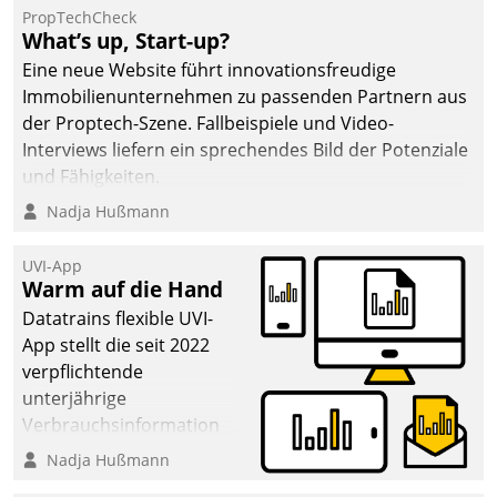
PropTechCheck
What’s up, Start-up?
Eine neue Website führt innovationsfreudige
Immobilienunternehmen zu passenden Partnern aus
der Proptech-Szene. Fallbeispiele und Video-
Interviews liefern ein sprechendes Bild der Potenziale
und Fähigkeiten.
Nadja Hußmann
UVI-App
Warm auf die Hand
Datatrains flexible UVI-
App stellt die seit 2022
verpflichtende
unterjährige
Verbrauchsinformation
schnell, zuverlässig und
Nadja Hußmann
leicht bekömmlich bereit: