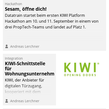
Die monatlichen
Hackathon
Mitteilungen zum
Sesam, öffne dich!
Heizungs- und
Datatrain startet beim ersten KIWI Platform
Wasserverbrauch gehen
Hackathon am 10. und 11. September in einem von
automatisiert, vollständig
drei PropTech-Teams und landet auf Platz 1.
und auf Wunsch über
mehrere zuvor
festgelegte
Andreas Lerchner
Kommunikationswege bei
den Empfängern ein.
Integration
KIWI-Schnittstelle
für
Wohnungsunternehmen
KIWI, der Anbieter für
digitalen Türzugang,
kooperiert mit dem
Beratungs- und
Andreas Lerchner
Softwareentwicklungshaus