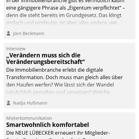
In der Immobilienbranche gibt es vermutlich kaum
eine gängigere Phrase als „Eigentum verpflichtet“ –
denn die steht bereits im Grundgesetz. Das klingt
einfach und eindeutig, ist aber alles andere, wie
Branchenbeschäftigte wissen. Denn mit der
Jörn Beckmann
Verantwortung folgen Verpflichtungen.
Interview
„Verändern muss sich die
Veränderungsbereitschaft“
Die Immobilienbranche erlebt die digitale
Transformation. Doch muss man gleich alles über
den Haufen werfen? Wie lässt sich der Wandel
tatsächlich gestalten und umsetzen? Welche
Argumente zählen wirklich?
Nadja Hußmann
Mieterkommunikation
Smartwohnlich komfortabel
Die NEUE LÜBECKER erneuert ihr Mitglieder-