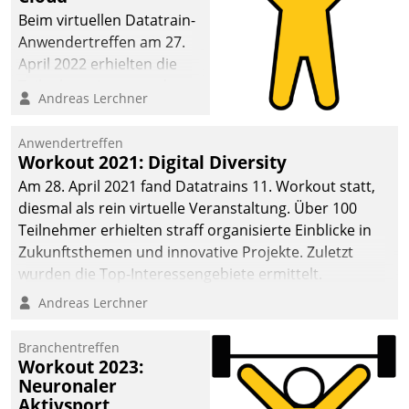
anspruchsvollen
Beim virtuellen Datatrain-
Aufgaben und
Anwendertreffen am 27.
abnehmendem
April 2022 erhielten die
Nachwuchs?
Teilnehmerinnen und
Andreas Lerchner
Teilnehmer kurzweilige
Einblicke in innovative
Anwendertreffen
Cloud-Strategien und -
Workout 2021: Digital Diversity
Lösungen mit hohem
Am 28. April 2021 fand Datatrains 11. Workout statt,
Zukunftspotenzial.
diesmal als rein virtuelle Veranstaltung. Über 100
Teilnehmer erhielten straff organisierte Einblicke in
Zukunftsthemen und innovative Projekte. Zuletzt
wurden die Top-Interessengebiete ermittelt.
Andreas Lerchner
Branchentreffen
Workout 2023:
Neuronaler
Aktivsport