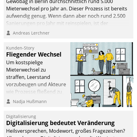
Gewobag in Berlin durchschnittlich rund 5.000
Mieterwechsel pro Jahr an. Dieser Prozess ist bereits
aufwendig genug. Wenn dann aber noch rund 2.500
Sanierungen pro Jahr mit reinspielen, ist der
Betreuungs- und Organisationsaufwand immens. Im
Andreas Lerchner
Rahmen ihrer Digitalisierungsstrategie hat das
kommunale Wohnungsbauunternehmen daher
Kunden-Story
gemeinsam mit der Berliner Datatrain GmbH den
Fliegender Wechsel
Teilprozess der Objektsanierung digitalisiert.
Um kostspielige
Mieterwechsel zu
straffen, Leerstand
vorzubeugen und Akteure
wie Prozesse fließend zu
vernetzen, nutzt die
Nadja Hußmann
Berliner Gewobag seit
Jahresbeginn eine
Digitalisierung
Überblick, Einsicht und
Digitalisierung bedeutet Veränderung
Eingriff bietende Lösung.
Heilsversprechen, Modewort, großes Fragezeichen?
Zur Entwicklung setzte