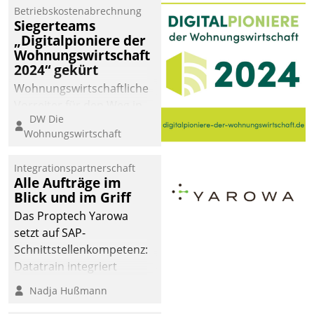
Betriebskostenabrechnung
Siegerteams
„Digitalpioniere der
Wohnungswirtschaft
2024“ gekürt
Wohnungswirtschaftliche
Vorreiter für den Weg in
DW Die
eine digitale Zukunft zu
Wohnungswirtschaft
finden, ist das Ziel des
Awards „Digitalpioniere
Integrationspartnerschaft
der
Alle Aufträge im
Wohnungswirtschaft“.
Blick und im Griff
Bewerben können sich
Das Proptech Yarowa
dafür ein Team
setzt auf SAP-
bestehend aus
Schnittstellenkompetenz:
Wohnungsunternehmen
Datatrain integriert
und PropTech.
Yarowas Portal zur
Nadja Hußmann
Vergabe und Verwaltung