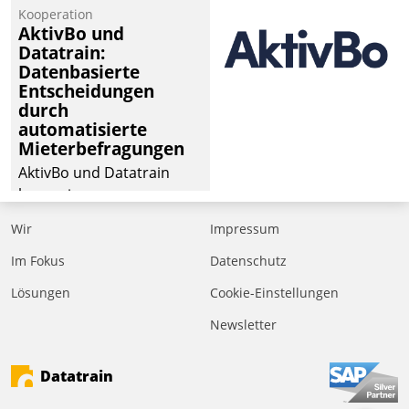
von Aufträgen der
Kooperation
operativen
AktivBo und
Instandhaltung in die
Datatrain:
Datenbasierte
SAP-Systemlandschaft
Entscheidungen
deutscher
durch
Wohnungsunternehmen
automatisierte
– und beschleunigt damit
Mieterbefragungen
den Weg vom
AktivBo und Datatrain
Mieteranliegen zum
kooperieren –
Dienstleisterauftrag.
Immobilienunternehmen
Wir
Impressum
profitieren: Die nahtlose
Integration der Lösungen
Im Fokus
Datenschutz
von AktivBo und
Lösungen
Cookie-Einstellungen
Datatrain ermöglicht
Newsletter
automatisiert ausgelöste,
zielgerichtete
Mieterbefragungen – eine
Datatrain
starke Grundlage für