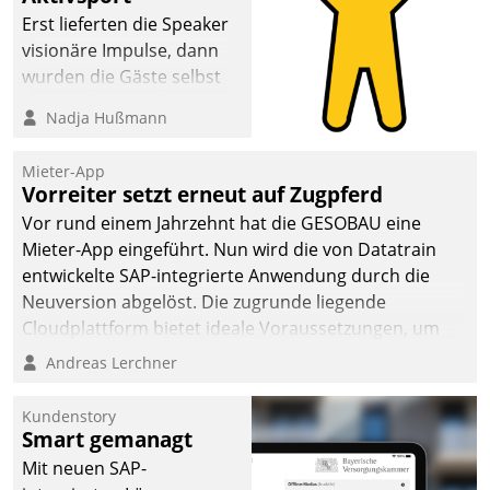
Erst lieferten die Speaker
visionäre Impulse, dann
wurden die Gäste selbst
aktiv und sammelten
Nadja Hußmann
methodisch
Vernetzungsideen fürs
Mieter-App
Quartier. Dazwischen
Vorreiter setzt erneut auf Zugpferd
zeigte Datatrain, was es
Vor rund einem Jahrzehnt hat die GESOBAU eine
Neues zu bieten hat.
Mieter-App eingeführt. Nun wird die von Datatrain
entwickelte SAP-integrierte Anwendung durch die
Neuversion abgelöst. Die zugrunde liegende
Cloudplattform bietet ideale Voraussetzungen, um
die Funktionalität der App zu erweitern und weitere
Andreas Lerchner
innovative Apps, auch von Drittanbietern, in SAP zu
integrieren.
Kundenstory
Smart gemanagt
Mit neuen SAP-