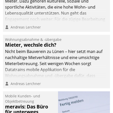
Mieter. Dazu gehören kulturelle, soziale und
sportliche Aktivitäten, die eine hohe Wohn- und
Lebensqualität unterstützen. Nun geht das
Engagement noch weiter: Für die zügige Bearbeitung
von Beschwerden – oder Lob – richtet das
Andreas Lerchner
Unternehmen mit Datatrains Applikation fürs Lob-
und Beschwerde-Management einen eigenen Kanal
Wohnungsabnahme & -übergabe
ein.
Mieter, wechsle dich?
Nicht beim Bauverein zu Lünen – hier setzt man auf
nachhaltige Mietverhältnisse und eine umsichtige
Mieterbetreuung. Seit wenigen Wochen sorgt
Datatrains mobile Applikation für die
Wohnungsabnahme und -übergabe dafür, dass
Mieter wohlgeordnet kommen und, so es sein muss,
Andreas Lerchner
gehen können.
Mobile Kunden- und
Objektbetreuung
meravis: Das Büro
für unterwegs