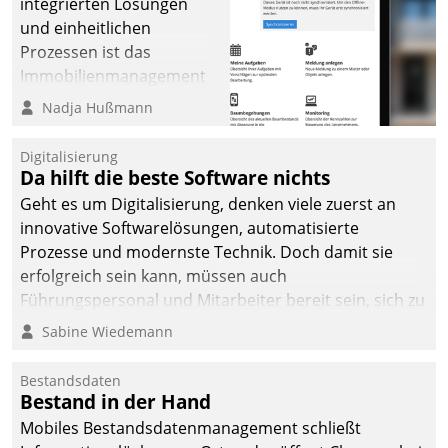
integrierten Lösungen
und einheitlichen
Prozessen ist das
Immobilienmanagement
der Bayerischen
Nadja Hußmann
Versorgungskammer im
Ressort Kapitalanlage für
Digitalisierung
künftige Aufgaben und
Da hilft die beste Software nichts
Herausforderungen
Geht es um Digitalisierung, denken viele zuerst an
gerüstet.
innovative Softwarelösungen, automatisierte
Prozesse und modernste Technik. Doch damit sie
erfolgreich sein kann, müssen auch
Führungspersonal und Mitarbeiter bereit sein, sich zu
verändern und anzupassen, sonst werden sie an ihr
Sabine Wiedemann
scheitern.
Bestandsdaten
Bestand in der Hand
Mobiles Bestandsdatenmanagement schließt