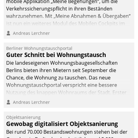
mobile Applikation „Meine Begehungen“, um die
Verkehrssicherungspflicht in ihren Beständen
wahrzunehmen. Mit „Meine Abnahmen & Übergaben“
ist nun ein weiteres Modul des Mobilen Cockpits im
Einsatz.
Andreas Lerchner
Berliner Wohnungstauschportal
Guter Schnitt bei Wohnungstausch
Die landeseigenen Wohnungsbaugesellschaften
Berlins bieten ihren Mietern seit September die
Chance, die Wohnung zu tauschen. Das neue
Wohnungstauschportal verspricht eine bessere
Nutzung des knappen Wohnraums der Stadt. Erster
Anwendungsfall für Datatrains Lösung API-Hub mit
Andreas Lerchner
Schnittstellen zu den ERP-Systemen der
Unternehmen.
Objektsanierung
Gewobag digitalisiert Objektsanierung
Bei rund 70.000 Bestandswohnungen stehen bei der