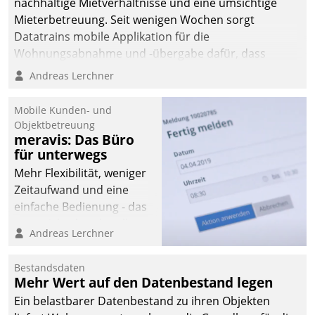
nachhaltige Mietverhältnisse und eine umsichtige
Mieterbetreuung. Seit wenigen Wochen sorgt
Datatrains mobile Applikation für die
Wohnungsabnahme und -übergabe dafür, dass
Mieter wohlgeordnet kommen und, so es sein muss,
Andreas Lerchner
gehen können.
Mobile Kunden- und
Objektbetreuung
meravis: Das Büro
für unterwegs
Mehr Flexibilität, weniger
Zeitaufwand und eine
einfache Bedienung - das
verspricht das aktuelle
Andreas Lerchner
Cockpit für mobile
Mitarbeiter von
Bestandsdaten
Datatrain. Die meravis
Mehr Wert auf den Datenbestand legen
Wohnungsbau- und
Ein belastbarer Datenbestand zu ihren Objekten
Immobilien GmbH hat