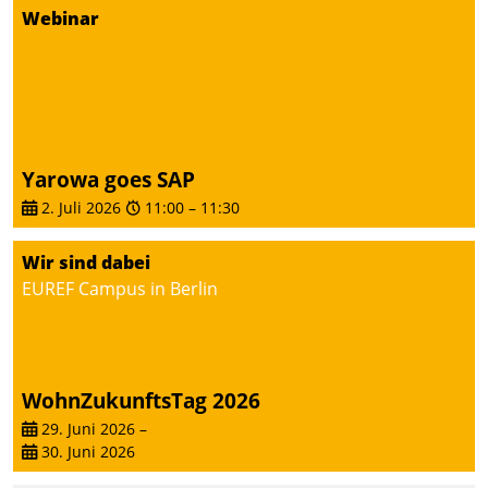
Dialogführung ermöglicht
Webinar
dem externen
Serviceteam, Anrufe von
Mietenden zügiger und
effizienter zu bearbeiten.
Yarowa goes SAP
2. Juli 2026
11:00
–
11:30
Wir sind dabei
EUREF Campus in Berlin
WohnZukunftsTag 2026
29. Juni 2026
–
30. Juni 2026