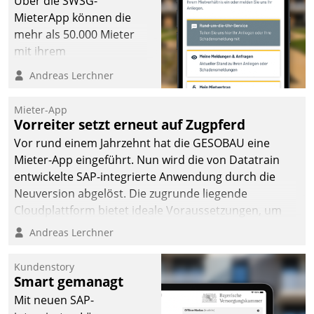
Über die SWSG-
MieterApp können die
mehr als 50.000 Mieter
mit ihrem
Wohnungsunternehmen
Andreas Lerchner
kommunizieren, auf dem
Laufenden bleiben, Daten
Mieter-App
einsehen und ändern
Vorreiter setzt erneut auf Zugpferd
oder
Vor rund einem Jahrzehnt hat die GESOBAU eine
Schadensmeldungen
Mieter-App eingeführt. Nun wird die von Datatrain
abgeben – rund um die
entwickelte SAP-integrierte Anwendung durch die
Uhr.
Neuversion abgelöst. Die zugrunde liegende
Cloudplattform bietet ideale Voraussetzungen, um
die Funktionalität der App zu erweitern und weitere
Andreas Lerchner
innovative Apps, auch von Drittanbietern, in SAP zu
integrieren.
Kundenstory
Smart gemanagt
Mit neuen SAP-