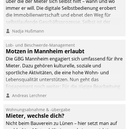
über die der Mieter sich selbst hilft – wann und wo
immer er will. Die digitale Selbstbedienung erobert
die Immobilienwirtschaft und ebnet den Weg für
selbstlaufende Geschäftsprozesse. Selbst ist der
Kunde und smart der Serviceanbieter.
Nadja Hußmann
Lob- und Beschwerde-Management
Motzen in Mannheim erlaubt
Die GBG Mannheim engagiert sich umfassend für ihre
Mieter. Dazu gehören kulturelle, soziale und
sportliche Aktivitäten, die eine hohe Wohn- und
Lebensqualität unterstützen. Nun geht das
Engagement noch weiter: Für die zügige Bearbeitung
von Beschwerden – oder Lob – richtet das
Andreas Lerchner
Unternehmen mit Datatrains Applikation fürs Lob-
und Beschwerde-Management einen eigenen Kanal
Wohnungsabnahme & -übergabe
ein.
Mieter, wechsle dich?
Nicht beim Bauverein zu Lünen – hier setzt man auf