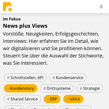
Im Fokus
News plus Views
Vorstöße, Neuigkeiten, Erfolgsgeschichten,
Interviews: Hier erfahren Sie im Detail, wie
wir digitalisieren und Sie profitieren können.
Steuern Sie über die Auswahl der Stichworte,
was Sie interessiert.
#
Schnittstellen, API
#
Kundenservice
×
Kundenstory
#
Drittsysteme
#
Strategie
#
Shared Service
×
ERP
×
UX/UI