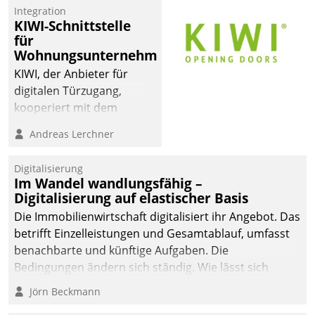
Integration
KIWI-Schnittstelle
für
Wohnungsunternehmen
KIWI, der Anbieter für
digitalen Türzugang,
kooperiert mit dem
Beratungs- und
Andreas Lerchner
Softwareentwicklungshaus
Datatrain.
Digitalisierung
Im Wandel wandlungsfähig –
Digitalisierung auf elastischer Basis
Die Immobilienwirtschaft digitalisiert ihr Angebot. Das
betrifft Einzelleistungen und Gesamtablauf, umfasst
benachbarte und künftige Aufgaben. Die
Bedingungen ändern sich ständig. Wie lässt sich
technisch die Kontrolle wahren und zugleich Freiraum
Jörn Beckmann
fürs Wachsen öffnen?