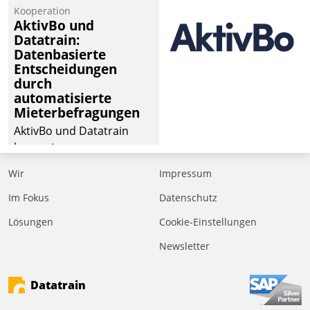
von Aufträgen der
Kooperation
operativen
AktivBo und
Instandhaltung in die
Datatrain:
Datenbasierte
SAP-Systemlandschaft
Entscheidungen
deutscher
durch
Wohnungsunternehmen
automatisierte
– und beschleunigt damit
Mieterbefragungen
den Weg vom
AktivBo und Datatrain
Mieteranliegen zum
kooperieren –
Dienstleisterauftrag.
Immobilienunternehmen
Wir
Impressum
profitieren: Die nahtlose
Integration der Lösungen
Im Fokus
Datenschutz
von AktivBo und
Lösungen
Cookie-Einstellungen
Datatrain ermöglicht
Newsletter
automatisiert ausgelöste,
zielgerichtete
Mieterbefragungen – eine
Datatrain
starke Grundlage für