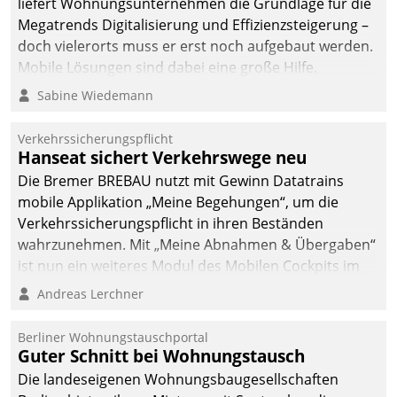
liefert Wohnungsunternehmen die Grundlage für die
sich dabei für den Betrieb
Megatrends Digitalisierung und Effizienzsteigerung –
der Lösung über die SAP
doch vielerorts muss er erst noch aufgebaut werden.
Cloud Platform
Mobile Lösungen sind dabei eine große Hilfe.
entschieden - als erstes
Sabine Wiedemann
Unternehmen am
Wohnungsmarkt.
Verkehrssicherungspflicht
Hanseat sichert Verkehrswege neu
Die Bremer BREBAU nutzt mit Gewinn Datatrains
mobile Applikation „Meine Begehungen“, um die
Verkehrssicherungspflicht in ihren Beständen
wahrzunehmen. Mit „Meine Abnahmen & Übergaben“
ist nun ein weiteres Modul des Mobilen Cockpits im
Einsatz.
Andreas Lerchner
Berliner Wohnungstauschportal
Guter Schnitt bei Wohnungstausch
Die landeseigenen Wohnungsbaugesellschaften