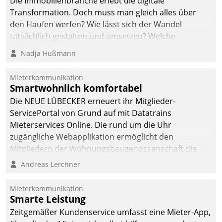
Die Immobilienbranche erlebt die digitale
automatisiert, vollständig
Transformation. Doch muss man gleich alles über
und auf Wunsch über
den Haufen werfen? Wie lässt sich der Wandel
mehrere zuvor
tatsächlich gestalten und umsetzen? Welche
festgelegte
Argumente zählen wirklich?
Nadja Hußmann
Kommunikationswege bei
den Empfängern ein.
Mieterkommunikation
Smartwohnlich komfortabel
Die NEUE LÜBECKER erneuert ihr Mitglieder-
ServicePortal von Grund auf mit Datatrains
Mieterservices Online. Die rund um die Uhr
zugängliche Webapplikation ermöglicht den
Mitgliedern der Wohnungs­bau­genossenschaft die
Kontaktaufnahme per Smartphone, Tablet oder PC.
Andreas Lerchner
Mieterkommunikation
Smarte Leistung
Zeitgemäßer Kundenservice umfasst eine Mieter-App,