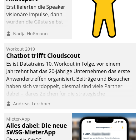
Erst lieferten die Speaker
visionäre Impulse, dann
wurden die Gäste selbst
aktiv und sammelten
Nadja Hußmann
methodisch
Vernetzungsideen fürs
Workout 2019
Quartier. Dazwischen
Chatbot trifft Cloudscout
zeigte Datatrain, was es
Es ist Datatrains 10. Workout in Folge, vor einem
Neues zu bieten hat.
Jahrzehnt hat das 20-jährige Unternehmen das erste
Anwendertreffen organisiert. Beiträge und Besucher
haben sich verdoppelt, diesmal sind viele Partner
dabei – klares Zeichen für die strategische
Fokussierung auf den Kunden.
Andreas Lerchner
Mieter-App
Alles dabei: Die neue
SWSG-MieterApp