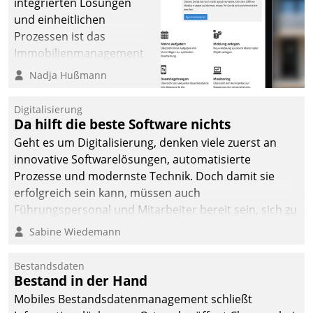
integrierten Lösungen
und einheitlichen
Prozessen ist das
Immobilienmanagement
der Bayerischen
Nadja Hußmann
Versorgungskammer im
Ressort Kapitalanlage für
Digitalisierung
künftige Aufgaben und
Da hilft die beste Software nichts
Herausforderungen
Geht es um Digitalisierung, denken viele zuerst an
gerüstet.
innovative Softwarelösungen, automatisierte
Prozesse und modernste Technik. Doch damit sie
erfolgreich sein kann, müssen auch
Führungspersonal und Mitarbeiter bereit sein, sich zu
verändern und anzupassen, sonst werden sie an ihr
Sabine Wiedemann
scheitern.
Bestandsdaten
Bestand in der Hand
Mobiles Bestandsdatenmanagement schließt