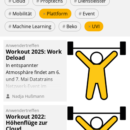
#
Cloud
#
Proptechs
#
Dienstleister
#
Mobilität
×
Plattform
#
Event
#
Machine Learning
#
Beko
×
UVI
Anwendertreffen
Workout 2025: Work
Deload
In entspannter
Atmosphäre findet am 6.
und 7. Mai Datatrains
Netzwerk-Event im
Kunden- und Partnerkreis
Nadja Hußmann
statt. Zentrale Frage: Wie
lassen sich
Anwendertreffen
Mammutprojekte
Workout 2022:
meistern und Workloads
Höhenflüge zur
Cloud
wuppen – bei zunehmend