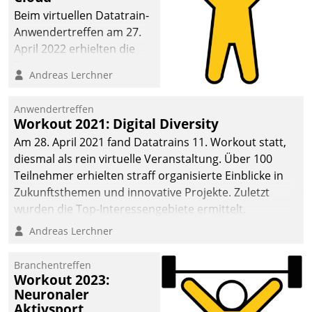
anspruchsvollen
Beim virtuellen Datatrain-
Aufgaben und
Anwendertreffen am 27.
abnehmendem
April 2022 erhielten die
Nachwuchs?
Teilnehmerinnen und
Andreas Lerchner
Teilnehmer kurzweilige
Einblicke in innovative
Anwendertreffen
Cloud-Strategien und -
Workout 2021: Digital Diversity
Lösungen mit hohem
Am 28. April 2021 fand Datatrains 11. Workout statt,
Zukunftspotenzial.
diesmal als rein virtuelle Veranstaltung. Über 100
Teilnehmer erhielten straff organisierte Einblicke in
Zukunftsthemen und innovative Projekte. Zuletzt
wurden die Top-Interessengebiete ermittelt.
Andreas Lerchner
Branchentreffen
Workout 2023:
Neuronaler
Aktivsport