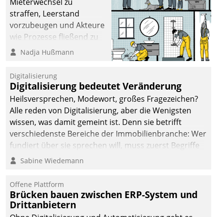
Mieterwechsel zu
straffen, Leerstand
vorzubeugen und Akteure
wie Prozesse fließend zu
vernetzen, nutzt die
Nadja Hußmann
Berliner Gewobag seit
Jahresbeginn eine
Digitalisierung
Überblick, Einsicht und
Digitalisierung bedeutet Veränderung
Eingriff bietende Lösung.
Heilsversprechen, Modewort, großes Fragezeichen?
Zur Entwicklung setzte
Alle reden von Digitalisierung, aber die Wenigsten
man auf
wissen, was damit gemeint ist. Denn sie betrifft
Cloudtechnologie,
verschiedenste Bereiche der Immobilienbranche: Wer
bewährte und Startup-
fundiert über sie sprechen will, muss zuerst Begriffe
Partner sowie erstmals
klären. Ein Aspekt ist die betriebliche Optimierung:
Sabine Wiedemann
agile Projektmethoden.
Moderne Softwarelösungen ermöglichen große
Einsparungen durch optimierte und automatisierte
Offene Plattform
Prozesse. Doch man darf nicht zu viel erwarten: Allein
Brücken bauen zwischen ERP-System und
Drittanbietern
mit der Einführung einer neuen Software ist es nicht
getan. Die Digitalisierung erfordert von Unternehmen