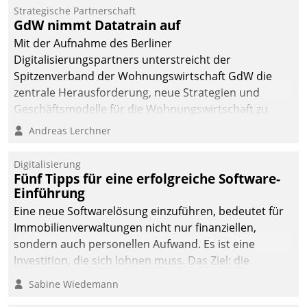
Strategische Partnerschaft
GdW nimmt Datatrain auf
Mit der Aufnahme des Berliner
Digitalisierungspartners unterstreicht der
Spitzenverband der Wohnungswirtschaft GdW die
zentrale Herausforderung, neue Strategien und
Geschäftsmodelle für die Wohnungswirtschaft zu
entwickeln.
Andreas Lerchner
Digitalisierung
Fünf Tipps für eine erfolgreiche Software-
Einführung
Eine neue Softwarelösung einzuführen, bedeutet für
Immobilienverwaltungen nicht nur finanziellen,
sondern auch personellen Aufwand. Es ist eine
Investition, die sich lohnen muss. Das Ziel: die
nachhaltige Optimierung der Geschäftsabläufe. Damit
Sabine Wiedemann
dieses Ziel erreicht wird, sollten einige Grundregeln