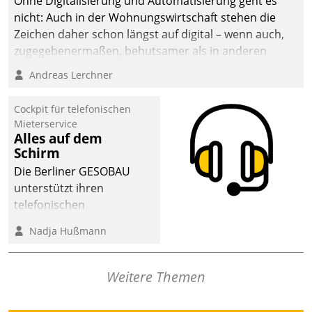
Ohne Digitalisierung und Automatisierung geht es
die Bereitschaft, sich zu überprüfen, zu hinterfragen
nicht: Auch in der Wohnungswirtschaft stehen die
und zu verändern.
Zeichen daher schon längst auf digital – wenn auch,
zugegebenermaßen, behutsamer als in anderen
Branchen.
Andreas Lerchner
Cockpit für telefonischen
Mieterservice
Alles auf dem
Schirm
Die Berliner GESOBAU
unterstützt ihren
telefonischen
Mieterservice mit einem
Nadja Hußmann
digitalen Cockpit, das
situationsbezogen
passende Fragen und
Weitere Themen
Schlagworte auswirft.
Eine intuitive