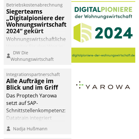
Betriebskostenabrechnung
Siegerteams
„Digitalpioniere der
Wohnungswirtschaft
2024“ gekürt
Wohnungswirtschaftliche
Vorreiter für den Weg in
DW Die
eine digitale Zukunft zu
Wohnungswirtschaft
finden, ist das Ziel des
Awards „Digitalpioniere
Integrationspartnerschaft
der
Alle Aufträge im
Wohnungswirtschaft“.
Blick und im Griff
Bewerben können sich
Das Proptech Yarowa
dafür ein Team
setzt auf SAP-
bestehend aus
Schnittstellenkompetenz:
Wohnungsunternehmen
Datatrain integriert
und PropTech.
Yarowas Portal zur
Nadja Hußmann
Vergabe und Verwaltung