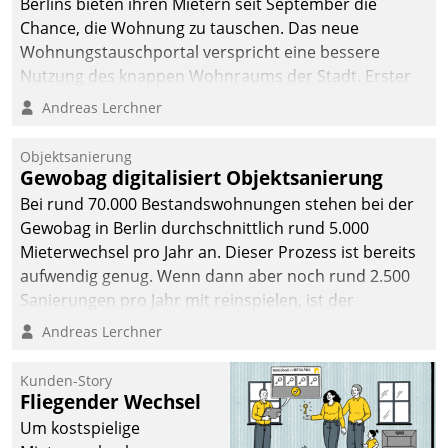
Berlins bieten ihren Mietern seit September die
Chance, die Wohnung zu tauschen. Das neue
Wohnungstauschportal verspricht eine bessere
Nutzung des knappen Wohnraums der Stadt. Erster
Anwendungsfall für Datatrains Lösung API-Hub mit
Andreas Lerchner
Schnittstellen zu den ERP-Systemen der
Unternehmen.
Objektsanierung
Gewobag digitalisiert Objektsanierung
Bei rund 70.000 Bestandswohnungen stehen bei der
Gewobag in Berlin durchschnittlich rund 5.000
Mieterwechsel pro Jahr an. Dieser Prozess ist bereits
aufwendig genug. Wenn dann aber noch rund 2.500
Sanierungen pro Jahr mit reinspielen, ist der
Betreuungs- und Organisationsaufwand immens. Im
Andreas Lerchner
Rahmen ihrer Digitalisierungsstrategie hat das
kommunale Wohnungsbauunternehmen daher
Kunden-Story
gemeinsam mit der Berliner Datatrain GmbH den
Fliegender Wechsel
Teilprozess der Objektsanierung digitalisiert.
Um kostspielige