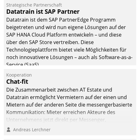
befolgt werden.
Strategische Partnerschaft
Datatrain ist SAP Partner
Datatrain ist dem SAP PartnerEdge Programm
beigetreten und wird nun eigene Lösungen auf der
SAP HANA Cloud Platform entwickeln – und diese
über den SAP Store vertreiben. Diese
Technologieplattform bietet viele Möglichkeiten für
noch innovativere Lösungen – auch als Software-as-a-
Service (SaaS).
Kooperation
Chat-fit
Die Zusammenarbeit zwischen AT Estate und
Datatrain ermöglicht Vermietern auf der einen und
Mietern auf der anderen Seite die messengerbasierte
Kommunikation: Mieter erreichen Akteure des
Unternehmens jetzt direkt per Messenger,
Mitarbeiter oder Dienstleister empfangen oder
Andreas Lerchner
versenden die Nachrichten via Cockpit.