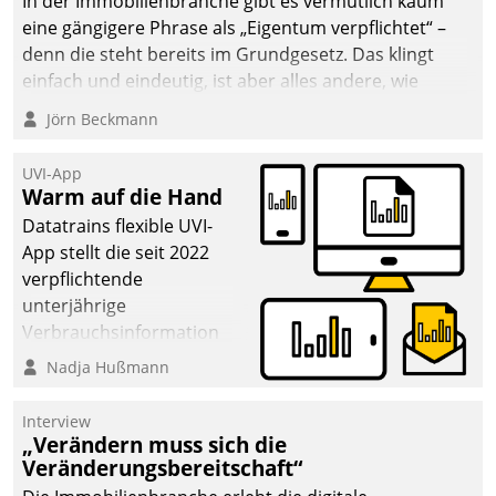
In der Immobilienbranche gibt es vermutlich kaum
eine gängigere Phrase als „Eigentum verpflichtet“ –
denn die steht bereits im Grundgesetz. Das klingt
einfach und eindeutig, ist aber alles andere, wie
Branchenbeschäftigte wissen. Denn mit der
Jörn Beckmann
Verantwortung folgen Verpflichtungen.
UVI-App
Warm auf die Hand
Datatrains flexible UVI-
App stellt die seit 2022
verpflichtende
unterjährige
Verbrauchsinformation
schnell, zuverlässig und
Nadja Hußmann
leicht bekömmlich bereit:
Die monatlichen
Interview
Mitteilungen zum
„Verändern muss sich die
Veränderungsbereitschaft“
Heizungs- und
Wasserverbrauch gehen