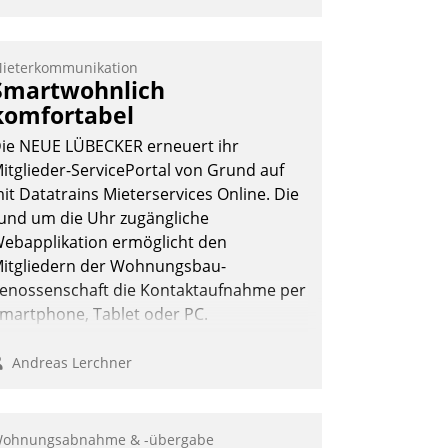
ieterkommunikation
Smartwohnlich
komfortabel
ie NEUE LÜBECKER erneuert ihr
itglieder-ServicePortal von Grund auf
it Datatrains Mieterservices Online. Die
und um die Uhr zugängliche
ebapplikation ermöglicht den
itgliedern der Wohnungs­bau­
enossenschaft die Kontaktaufnahme per
martphone, Tablet oder PC.
Andreas Lerchner
ohnungsabnahme & -übergabe