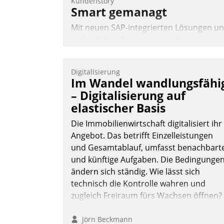
Kundenstory
Smart gemanagt
Mit neuen SAP-integrierten Lösungen u
einheitlichen Prozessen ist das
Immobilienmanagement der Bayerische
Versorgungskammer im Ressort
Digitalisierung
Kapitalanlage für künftige Aufgaben und
Im Wandel wandlungsfähi
Herausforderungen gerüstet.
– Digitalisierung auf
elastischer Basis
Die Immobilienwirtschaft digitalisiert ihr
Angebot. Das betrifft Einzelleistungen
und Gesamtablauf, umfasst benachbart
Nadja Hußmann
und künftige Aufgaben. Die Bedingunge
ändern sich ständig. Wie lässt sich
technisch die Kontrolle wahren und
zugleich Freiraum fürs Wachsen öffnen?
Jörn Beckmann