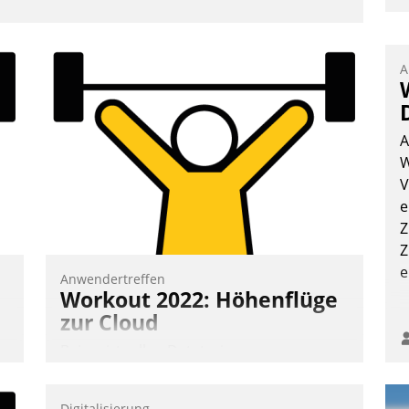
A
A
W
V
e
Z
Z
e
Anwendertreffen
Workout 2022: Höhenflüge
zur Cloud
Beim virtuellen Datatrain-
Anwendertreffen am 27. April 2022
erhielten die Teilnehmerinnen und
Digitalisierung