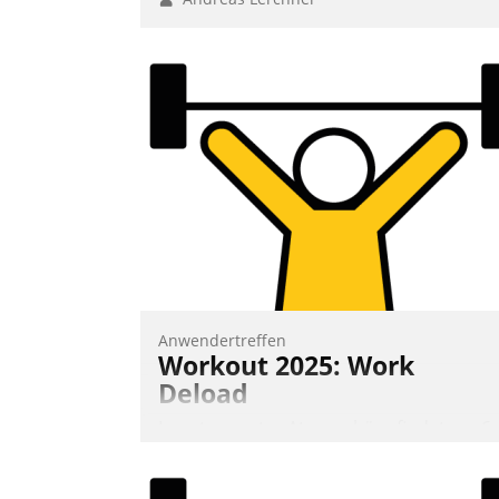
Anwendertreffen
Workout 2025: Work
Deload
In entspannter Atmosphäre findet am 6.
und 7. Mai Datatrains Netzwerk-Event im
Kunden- und Partnerkreis statt. Zentrale