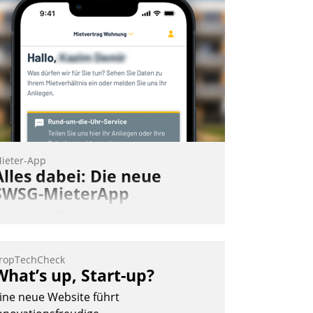
ieter-App
Alles dabei: Die neue
SWSG-MieterApp
ber die SWSG-MieterApp können die
ehr als 50.000 Mieter mit ihrem
ohnungsunternehmen kommunizieren,
ropTechCheck
uf dem Laufenden bleiben, Daten
What’s up, Start-up?
insehen und ändern oder
ine neue Website führt
chadensmeldungen abgeben – rund um