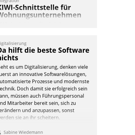
ntegration
KIWI-Schnittstelle für
Wohnungsunternehmen
IWI, der Anbieter für digitalen
ürzugang, kooperiert mit dem
eratungs- und
igitalisierung
oftwareentwicklungshaus Datatrain.
Da hilft die beste Software
nichts
eht es um Digitalisierung, denken viele
uerst an innovative Softwarelösungen,
utomatisierte Prozesse und modernste
echnik. Doch damit sie erfolgreich sein
Andreas Lerchner
ann, müssen auch Führungspersonal
nd Mitarbeiter bereit sein, sich zu
erändern und anzupassen, sonst
erden sie an ihr scheitern.
Sabine Wiedemann