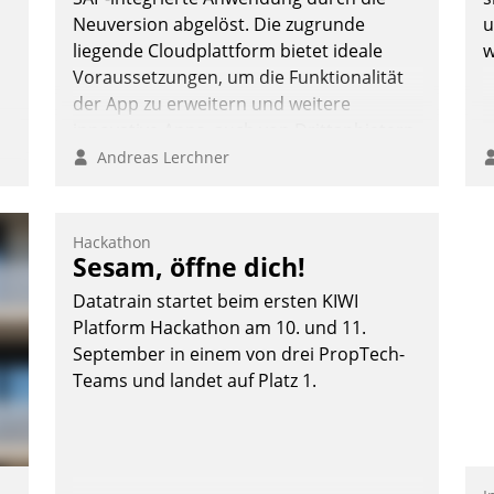
Neuversion abgelöst. Die zugrunde
u
liegende Cloudplattform bietet ideale
w
Voraussetzungen, um die Funktionalität
der App zu erweitern und weitere
innovative Apps, auch von Drittanbietern,
in SAP zu integrieren.
Andreas Lerchner
:
Hackathon
Sesam, öffne dich!
Datatrain startet beim ersten KIWI
Platform Hackathon am 10. und 11.
September in einem von drei PropTech-
Teams und landet auf Platz 1.