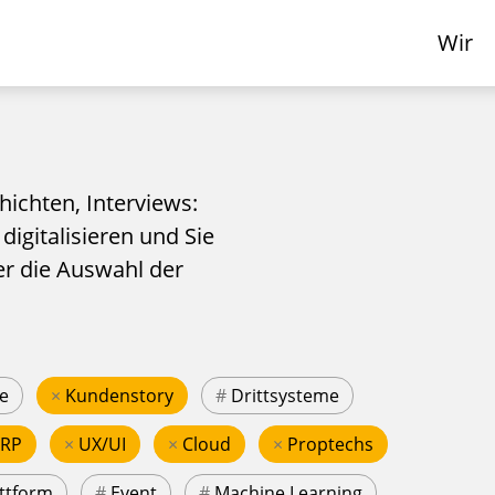
Wir
hichten, Interviews:
 digitalisieren und Sie
er die Auswahl der
e
×
Kundenstory
#
Drittsysteme
ERP
×
UX/UI
×
Cloud
×
Proptechs
ttform
#
Event
#
Machine Learning