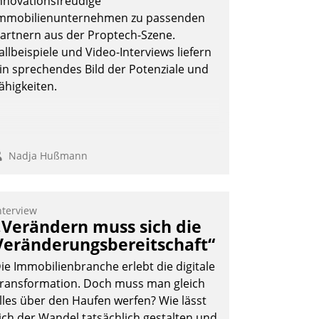
nnovationsfreudige
ie Uhr.
mmobilienunternehmen zu passenden
artnern aus der Proptech-Szene.
allbeispiele und Video-Interviews liefern
Andreas Lerchner
in sprechendes Bild der Potenziale und
ähigkeiten.
Nadja Hußmann
nterview
„Verändern muss sich die
Veränderungsbereitschaft“
ie Immobilienbranche erlebt die digitale
ransformation. Doch muss man gleich
lles über den Haufen werfen? Wie lässt
ich der Wandel tatsächlich gestalten und