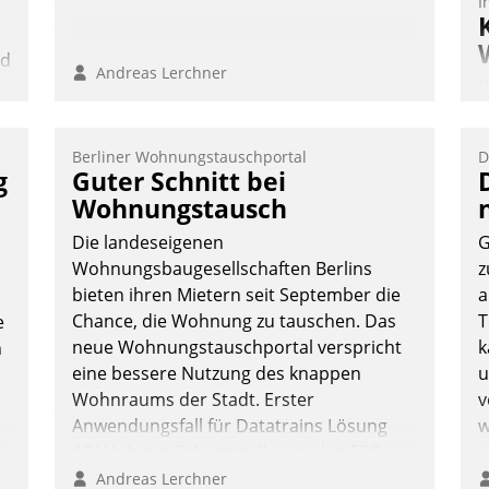
I
nd
Andreas Lerchner
K
n
T
B
Berliner Wohnungstauschportal
D
S
g
Guter Schnitt bei
Wohnungstausch
Die landeseigenen
G
Wohnungsbaugesellschaften Berlins
z
bieten ihren Mietern seit September die
a
Chance, die Wohnung zu tauschen. Das
T
e
neue Wohnungstauschportal verspricht
k
n
eine bessere Nutzung des knappen
u
Wohnraums der Stadt. Erster
v
Anwendungsfall für Datatrains Lösung
w
API-Hub mit Schnittstellen zu den ERP-
Systemen der Unternehmen.
Andreas Lerchner