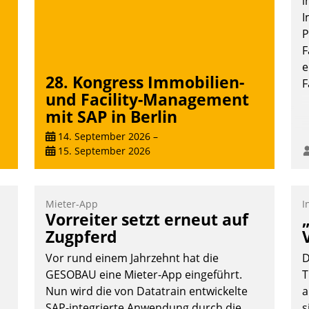
i
d
überprüfen, zu hinterfragen und zu
I
verändern.
P
F
e
28. Kongress Immobilien-
F
und Facility-Management
mit SAP in Berlin
14. September 2026
–
15. September 2026
Mieter-App
I
Vorreiter setzt erneut auf
Zugpferd
Vor rund einem Jahrzehnt hat die
D
GESOBAU eine Mieter-App eingeführt.
T
Nun wird die von Datatrain entwickelte
a
SAP-integrierte Anwendung durch die
s