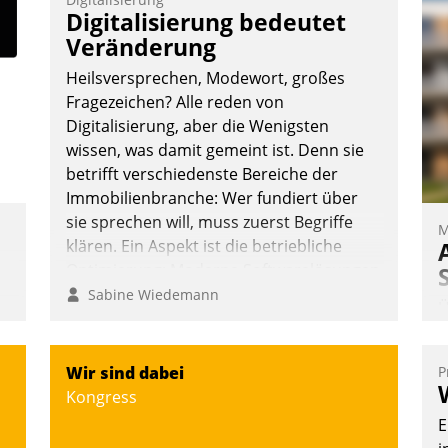
Teilnehmer kurzweilige Einblicke in
Digitalisierung bedeutet
innovative Cloud-Strategien und -
Veränderung
Lösungen mit hohem Zukunftspotenzial.
Heilsversprechen, Modewort, großes
Fragezeichen? Alle reden von
Digitalisierung, aber die Wenigsten
wissen, was damit gemeint ist. Denn sie
Andreas Lerchner
betrifft verschiedenste Bereiche der
Immobilienbranche: Wer fundiert über
sie sprechen will, muss zuerst Begriffe
M
klären. Ein Aspekt ist die betriebliche
Optimierung: Moderne Softwarelösungen
ermöglichen große Einsparungen durch
Sabine Wiedemann
Ü
optimierte und automatisierte Prozesse.
m
Doch man darf nicht zu viel erwarten:
W
Allein mit der Einführung einer neuen
Wir sind dabei
P
a
Software ist es nicht getan. Die
Kongress
e
Digitalisierung erfordert von
E
S
Unternehmen die Bereitschaft, sich zu