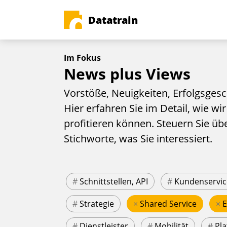
Datatrain
Im Fokus
News plus Views
Vorstöße, Neuigkeiten, Erfolgsgesc
Hier erfahren Sie im Detail, wie wir
profitieren können. Steuern Sie üb
Stichworte, was Sie interessiert.
#
Schnittstellen, API
#
Kundenservic
#
Strategie
×
Shared Service
×
#
Dienstleister
#
Mobilität
#
Pla