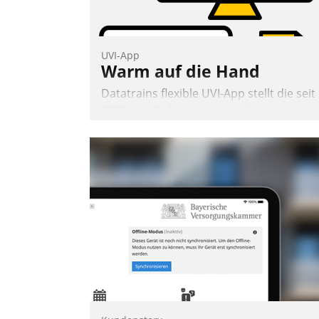
UVI-App
Warm auf die Hand
Datatrains flexible UVI-App stellt die seit
2022 verpflichtende unterjährige
Verbrauchsinformation schnell,
zuverlässig und leicht bekömmlich bereit
Die monatlichen Mitteilungen zum
Heizungs- und Wasserverbrauch gehen
automatisiert, vollständig und auf
Wunsch über mehrere zuvor festgelegte
Kommunikationswege bei den
Empfängern ein.
Nadja Hußmann