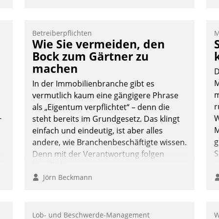
Betreiberpflichten
M
Wie Sie vermeiden, den
Bock zum Gärtner zu
machen
D
M
In der Immobilienbranche gibt es
m
vermutlich kaum eine gängigere Phrase
r
als „Eigentum verpflichtet“ – denn die
-
W
steht bereits im Grundgesetz. Das klingt
M
einfach und eindeutig, ist aber alles
g
andere, wie Branchenbeschäftigte wissen.
S
Denn mit der Verantwortung folgen
Verpflichtungen.
Jörn Beckmann
Lob- und Beschwerde-Management
W