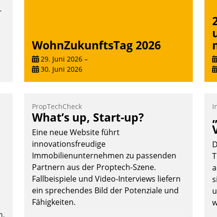
-
WohnZukunftsTag 2026
29. Juni 2026
–
30. Juni 2026
PropTechCheck
I
What’s up, Start-up?
Eine neue Website führt
innovationsfreudige
D
Immobilienunternehmen zu passenden
T
Partnern aus der Proptech-Szene.
a
Fallbeispiele und Video-Interviews liefern
s
ein sprechendes Bild der Potenziale und
u
Fähigkeiten.
w
n.