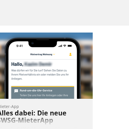
ieter-App
Alles dabei: Die neue
SWSG-MieterApp
ber die SWSG-MieterApp können die