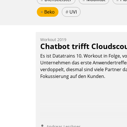
×
Beko
#
UVI
Workout 2019
Chatbot trifft Cloudsco
Es ist Datatrains 10. Workout in Folge, v
Unternehmen das erste Anwendertreffen 
verdoppelt, diesmal sind viele Partner da
Fokussierung auf den Kunden.
Andreas Lerchner