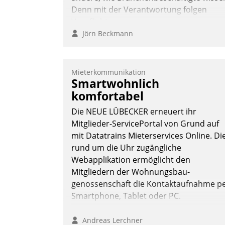
Denn mit der Verantwortung folgen
Verpflichtungen.
Jörn Beckmann
Mieterkommunikation
Smartwohnlich
komfortabel
Die NEUE LÜBECKER erneuert ihr
Mitglieder-ServicePortal von Grund auf
mit Datatrains Mieterservices Online. Di
rund um die Uhr zugängliche
Webapplikation ermöglicht den
Mitgliedern der Wohnungs­bau­
genossenschaft die Kontaktaufnahme p
Smartphone, Tablet oder PC.
Andreas Lerchner