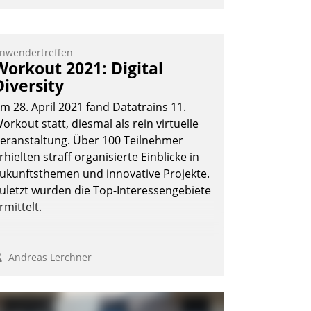
ehr als 50.000 Mieter mit ihrem
ohnungsunternehmen kommunizieren,
uf dem Laufenden bleiben, Daten
nwendertreffen
Workout 2021: Digital
insehen und ändern oder
Diversity
chadensmeldungen abgeben – rund um
ie Uhr.
m 28. April 2021 fand Datatrains 11.
orkout statt, diesmal als rein virtuelle
eranstaltung. Über 100 Teilnehmer
Andreas Lerchner
rhielten straff organisierte Einblicke in
ukunftsthemen und innovative Projekte.
uletzt wurden die Top-Interessengebiete
rmittelt.
Andreas Lerchner