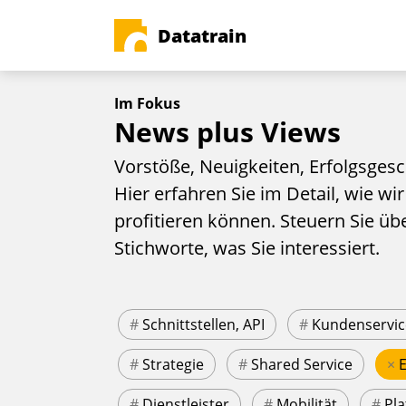
Datatrain
Im Fokus
News plus Views
Vorstöße, Neuigkeiten, Erfolgsgesc
Hier erfahren Sie im Detail, wie wir
profitieren können. Steuern Sie üb
Stichworte, was Sie interessiert.
#
Schnittstellen, API
#
Kundenservic
#
Strategie
#
Shared Service
×
#
Dienstleister
#
Mobilität
#
Pla