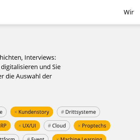
Wir
hichten, Interviews:
 digitalisieren und Sie
er die Auswahl der
e
×
Kundenstory
#
Drittsysteme
ERP
×
UX/UI
#
Cloud
×
Proptechs
ttform
#
Event
×
Machine Learning