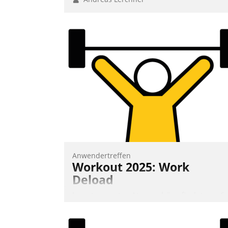
Anwendertreffen
Workout 2025: Work
Deload
In entspannter Atmosphäre findet am 6.
und 7. Mai Datatrains Netzwerk-Event im
Kunden- und Partnerkreis statt. Zentrale