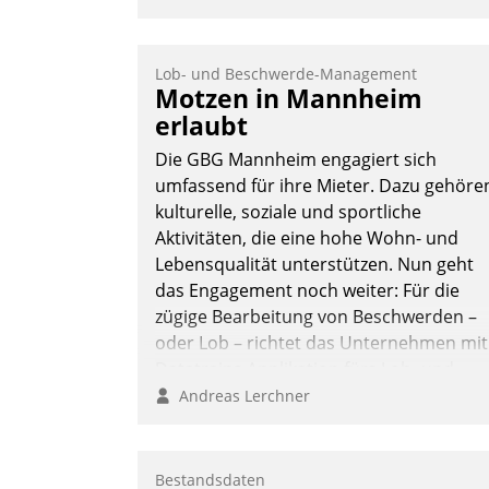
Lob- und Beschwerde-Management
Motzen in Mannheim
erlaubt
Die GBG Mannheim engagiert sich
umfassend für ihre Mieter. Dazu gehöre
kulturelle, soziale und sportliche
Aktivitäten, die eine hohe Wohn- und
Lebensqualität unterstützen. Nun geht
das Engagement noch weiter: Für die
zügige Bearbeitung von Beschwerden –
oder Lob – richtet das Unternehmen mit
Datatrains Applikation fürs Lob- und
Beschwerde-Management einen eigene
Andreas Lerchner
Kanal ein.
Bestandsdaten