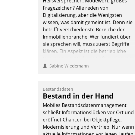
Heilsversprechen, Modewort, großes
Fragezeichen? Alle reden von
Digitalisierung, aber die Wenigsten
wissen, was damit gemeint ist. Denn sie
Nadja Hußmann
betrifft verschiedenste Bereiche der
Immobilienbranche: Wer fundiert über
sie sprechen will, muss zuerst Begriffe
klären. Ein Aspekt ist die betriebliche
Optimierung: Moderne Softwarelösunge
ermöglichen große Einsparungen durch
Sabine Wiedemann
optimierte und automatisierte Prozesse.
Doch man darf nicht zu viel erwarten:
Allein mit der Einführung einer neuen
Bestandsdaten
Bestand in der Hand
Software ist es nicht getan. Die
Digitalisierung erfordert von
Mobiles Bestandsdatenmanagement
Unternehmen die Bereitschaft, sich zu
schließt Informationslücken vor Ort und
überprüfen, zu hinterfragen und zu
eröffnet Chancen bei Objektpflege,
verändern.
Modernisierung und Vertrieb. Nur wenn
aktuelle Informationen vorliegen, laufen