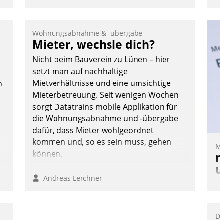
Wohnungsabnahme & -übergabe
Mieter, wechsle dich?
Nicht beim Bauverein zu Lünen – hier
setzt man auf nachhaltige
Mietverhältnisse und eine umsichtige
n
Mieterbetreuung. Seit wenigen Wochen
sorgt Datatrains mobile Applikation für
die Wohnungsabnahme und -übergabe
dafür, dass Mieter wohlgeordnet
kommen und, so es sein muss, gehen
M
können.
n
Andreas Lerchner
M
u
v
D
M