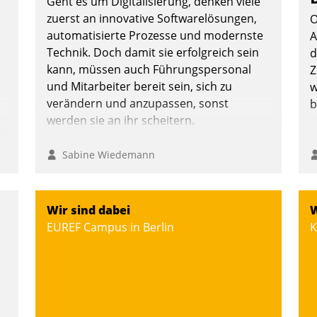
Geht es um Digitalisierung, denken viele
zuerst an innovative Softwarelösungen,
O
automatisierte Prozesse und modernste
A
Technik. Doch damit sie erfolgreich sein
d
kann, müssen auch Führungspersonal
Z
und Mitarbeiter bereit sein, sich zu
w
verändern und anzupassen, sonst
b
werden sie an ihr scheitern.
n
Sabine Wiedemann
Wir sind dabei
W
EUREF Campus in Berlin
K