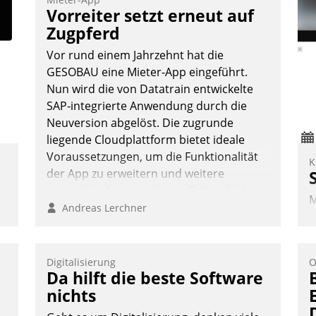
Teilnehmer kurzweilige Einblicke in
Vorreiter setzt erneut auf
innovative Cloud-Strategien und -
Zugpferd
Lösungen mit hohem Zukunftspotenzial.
Vor rund einem Jahrzehnt hat die
GESOBAU eine Mieter-App eingeführt.
Nun wird die von Datatrain entwickelte
SAP-integrierte Anwendung durch die
Andreas Lerchner
Neuversion abgelöst. Die zugrunde
liegende Cloudplattform bietet ideale
Voraussetzungen, um die Funktionalität
K
der App zu erweitern und weitere
innovative Apps, auch von Drittanbietern,
M
in SAP zu integrieren.
Andreas Lerchner
e
I
V
Digitalisierung
O
K
Da hilft die beste Software
H
nichts