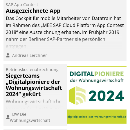
SAP App Contest
Ausgezeichnete App
Das Cockpit für mobile Mitarbeiter von Datatrain hat
im Rahmen des „MEE SAP Cloud Platform App Contest
2018“ eine Auszeichnung erhalten. Im Frühjahr 2019
nahm der Berliner SAP-Partner sie persönlich
entgegen.
Andreas Lerchner
Betriebskostenabrechnung
Siegerteams
„Digitalpioniere der
Wohnungswirtschaft
2024“ gekürt
Wohnungswirtschaftliche
Vorreiter für den Weg in
DW Die
eine digitale Zukunft zu
Wohnungswirtschaft
finden, ist das Ziel des
Awards „Digitalpioniere