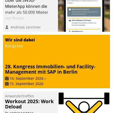
Über die SWSG-
MieterApp können die
mehr als 50.000 Mieter
mit ihrem
Wohnungsunternehmen
Andreas Lerchner
kommunizieren, auf dem
Laufenden bleiben, Daten
Wir sind dabei
einsehen und ändern
Kongress
oder
Schadensmeldungen
abgeben – rund um die
28. Kongress Immobilien- und Facility-
Uhr.
Management mit SAP in Berlin
14. September 2026
–
15. September 2026
Anwendertreffen
Workout 2025: Work
Deload