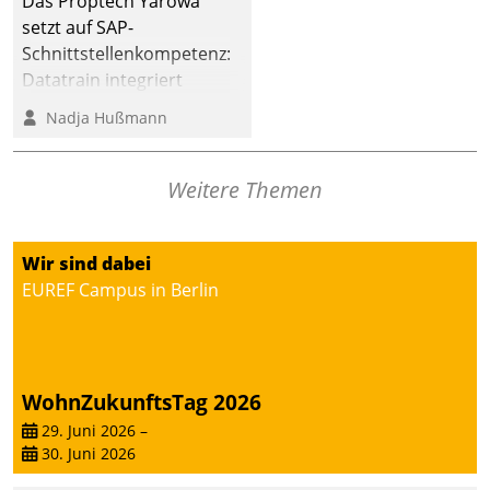
Das Proptech Yarowa
setzt auf SAP-
Schnittstellenkompetenz:
Datatrain integriert
Yarowas Portal zur
Nadja Hußmann
Vergabe und Verwaltung
von Aufträgen der
operativen
Weitere Themen
Instandhaltung in die
SAP-Systemlandschaft
Wir sind dabei
deutscher
EUREF Campus in Berlin
Wohnungsunternehmen
– und beschleunigt damit
den Weg vom
Mieteranliegen zum
Dienstleisterauftrag.
WohnZukunftsTag 2026
29. Juni 2026
–
30. Juni 2026