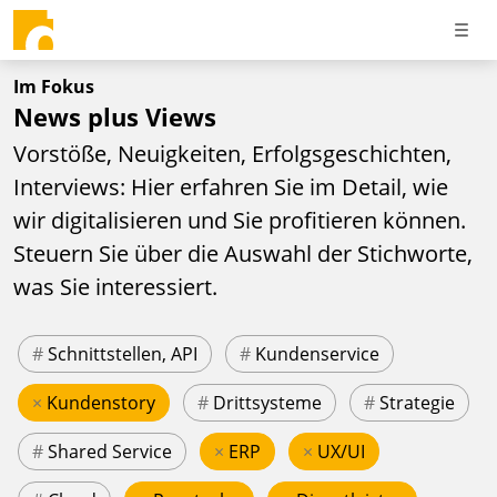
Im Fokus
News plus Views
Vorstöße, Neuigkeiten, Erfolgsgeschichten,
Interviews: Hier erfahren Sie im Detail, wie
wir digitalisieren und Sie profitieren können.
Steuern Sie über die Auswahl der Stichworte,
was Sie interessiert.
#
Schnittstellen, API
#
Kundenservice
×
Kundenstory
#
Drittsysteme
#
Strategie
#
Shared Service
×
ERP
×
UX/UI