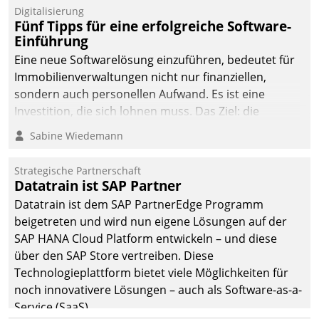
Digitalisierung
Fünf Tipps für eine erfolgreiche Software-
Einführung
Eine neue Softwarelösung einzuführen, bedeutet für
Immobilienverwaltungen nicht nur finanziellen,
sondern auch personellen Aufwand. Es ist eine
Investition, die sich lohnen muss. Das Ziel: die
nachhaltige Optimierung der Geschäftsabläufe. Damit
Sabine Wiedemann
dieses Ziel erreicht wird, sollten einige Grundregeln
befolgt werden.
Strategische Partnerschaft
Datatrain ist SAP Partner
Datatrain ist dem SAP PartnerEdge Programm
beigetreten und wird nun eigene Lösungen auf der
SAP HANA Cloud Platform entwickeln – und diese
über den SAP Store vertreiben. Diese
Technologieplattform bietet viele Möglichkeiten für
noch innovativere Lösungen – auch als Software-as-a-
Service (SaaS).