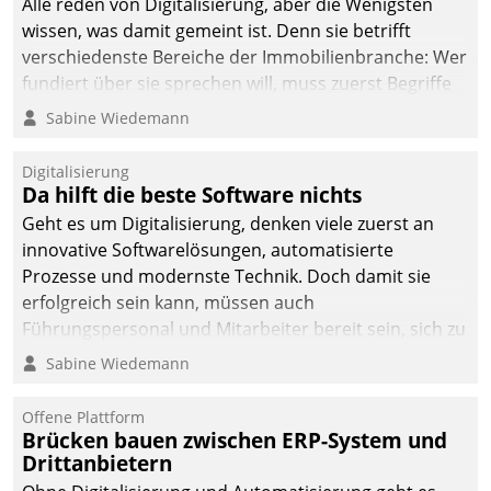
Alle reden von Digitalisierung, aber die Wenigsten
man auf
wissen, was damit gemeint ist. Denn sie betrifft
Cloudtechnologie,
verschiedenste Bereiche der Immobilienbranche: Wer
bewährte und Startup-
fundiert über sie sprechen will, muss zuerst Begriffe
Partner sowie erstmals
klären. Ein Aspekt ist die betriebliche Optimierung:
Sabine Wiedemann
agile Projektmethoden.
Moderne Softwarelösungen ermöglichen große
Einsparungen durch optimierte und automatisierte
Digitalisierung
Prozesse. Doch man darf nicht zu viel erwarten: Allein
Da hilft die beste Software nichts
mit der Einführung einer neuen Software ist es nicht
Geht es um Digitalisierung, denken viele zuerst an
getan. Die Digitalisierung erfordert von Unternehmen
innovative Softwarelösungen, automatisierte
die Bereitschaft, sich zu überprüfen, zu hinterfragen
Prozesse und modernste Technik. Doch damit sie
und zu verändern.
erfolgreich sein kann, müssen auch
Führungspersonal und Mitarbeiter bereit sein, sich zu
verändern und anzupassen, sonst werden sie an ihr
Sabine Wiedemann
scheitern.
Offene Plattform
Brücken bauen zwischen ERP-System und
Drittanbietern