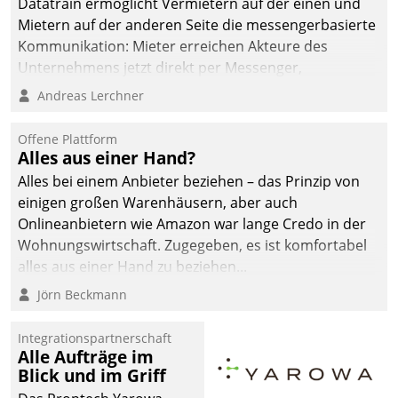
Datatrain ermöglicht Vermietern auf der einen und
Mietern auf der anderen Seite die messengerbasierte
Kommunikation: Mieter erreichen Akteure des
Unternehmens jetzt direkt per Messenger,
Mitarbeiter oder Dienstleister empfangen oder
Andreas Lerchner
versenden die Nachrichten via Cockpit.
Offene Plattform
Alles aus einer Hand?
Alles bei einem Anbieter beziehen – das Prinzip von
einigen großen Warenhäusern, aber auch
Onlineanbietern wie Amazon war lange Credo in der
Wohnungswirtschaft. Zugegeben, es ist komfortabel
alles aus einer Hand zu beziehen...
Jörn Beckmann
Integrationspartnerschaft
Alle Aufträge im
Blick und im Griff