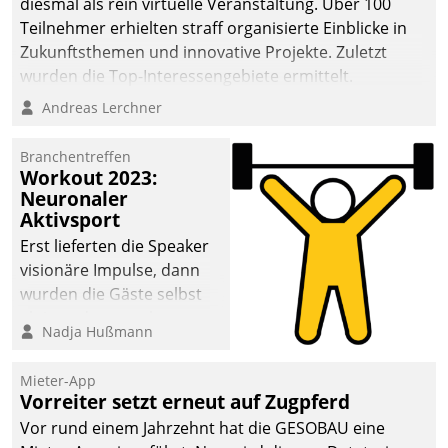
diesmal als rein virtuelle Veranstaltung. Über 100
Teilnehmer erhielten straff organisierte Einblicke in
Zukunftsthemen und innovative Projekte. Zuletzt
wurden die Top-Interessengebiete ermittelt.
Andreas Lerchner
Branchentreffen
Workout 2023:
Neuronaler
Aktivsport
Erst lieferten die Speaker
visionäre Impulse, dann
wurden die Gäste selbst
aktiv und sammelten
Nadja Hußmann
methodisch
Vernetzungsideen fürs
Mieter-App
Quartier. Dazwischen
Vorreiter setzt erneut auf Zugpferd
zeigte Datatrain, was es
Vor rund einem Jahrzehnt hat die GESOBAU eine
Neues zu bieten hat.