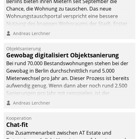
Berlins bieten ihren Mietern seit September die
Chance, die Wohnung zu tauschen. Das neue
Wohnungstauschportal verspricht eine bessere
Nutzung des knappen Wohnraums der Stadt. Erster
Anwendungsfall für Datatrains Lösung API-Hub mit
Andreas Lerchner
Schnittstellen zu den ERP-Systemen der
Unternehmen.
Objektsanierung
Gewobag digitalisiert Objektsanierung
Bei rund 70.000 Bestandswohnungen stehen bei der
Gewobag in Berlin durchschnittlich rund 5.000
Mieterwechsel pro Jahr an. Dieser Prozess ist bereits
aufwendig genug. Wenn dann aber noch rund 2.500
Sanierungen pro Jahr mit reinspielen, ist der
Betreuungs- und Organisationsaufwand immens. Im
Andreas Lerchner
Rahmen ihrer Digitalisierungsstrategie hat das
kommunale Wohnungsbauunternehmen daher
Kooperation
gemeinsam mit der Berliner Datatrain GmbH den
Chat-fit
Teilprozess der Objektsanierung digitalisiert.
Die Zusammenarbeit zwischen AT Estate und