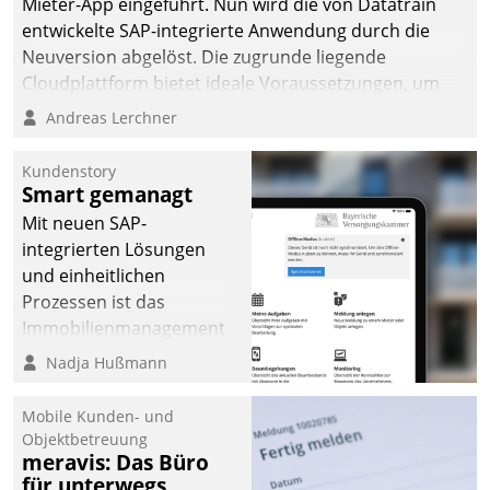
Mieter-App eingeführt. Nun wird die von Datatrain
entwickelte SAP-integrierte Anwendung durch die
Neuversion abgelöst. Die zugrunde liegende
Cloudplattform bietet ideale Voraussetzungen, um
die Funktionalität der App zu erweitern und weitere
Andreas Lerchner
innovative Apps, auch von Drittanbietern, in SAP zu
integrieren.
Kundenstory
Smart gemanagt
Mit neuen SAP-
integrierten Lösungen
und einheitlichen
Prozessen ist das
Immobilienmanagement
der Bayerischen
Nadja Hußmann
Versorgungskammer im
Ressort Kapitalanlage für
Mobile Kunden- und
künftige Aufgaben und
Objektbetreuung
meravis: Das Büro
Herausforderungen
für unterwegs
gerüstet.