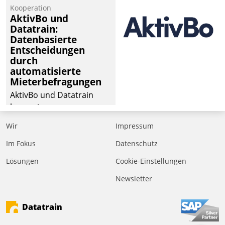
Kooperation
der
AktivBo und
Wohnungswirtschaft“.
Datatrain:
Bewerben können sich
Datenbasierte
dafür ein Team
Entscheidungen
durch
bestehend aus
automatisierte
Wohnungsunternehmen
Mieterbefragungen
und PropTech.
AktivBo und Datatrain
kooperieren –
Immobilienunternehmen
Wir
Impressum
profitieren: Die nahtlose
Integration der Lösungen
Im Fokus
Datenschutz
von AktivBo und
Lösungen
Cookie-Einstellungen
Datatrain ermöglicht
Newsletter
automatisiert ausgelöste,
zielgerichtete
Mieterbefragungen – eine
Datatrain
starke Grundlage für