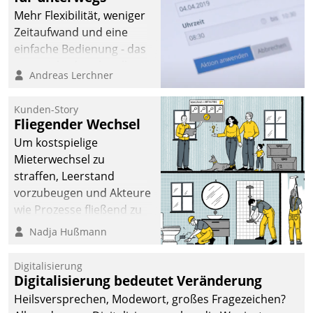
Mehr Flexibilität, weniger
Zeitaufwand und eine
einfache Bedienung - das
verspricht das aktuelle
Andreas Lerchner
Cockpit für mobile
Mitarbeiter von
Kunden-Story
Datatrain. Die meravis
Fliegender Wechsel
Wohnungsbau- und
Um kostspielige
Immobilien GmbH hat
Mieterwechsel zu
sich dabei für den Betrieb
straffen, Leerstand
der Lösung über die SAP
vorzubeugen und Akteure
Cloud Platform
wie Prozesse fließend zu
entschieden - als erstes
vernetzen, nutzt die
Nadja Hußmann
Unternehmen am
Berliner Gewobag seit
Wohnungsmarkt.
Jahresbeginn eine
Digitalisierung
Überblick, Einsicht und
Digitalisierung bedeutet Veränderung
Eingriff bietende Lösung.
Heilsversprechen, Modewort, großes Fragezeichen?
Zur Entwicklung setzte