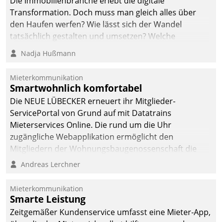
Die Immobilienbranche erlebt die digitale
Transformation. Doch muss man gleich alles über
den Haufen werfen? Wie lässt sich der Wandel
tatsächlich gestalten und umsetzen? Welche
Argumente zählen wirklich?
Nadja Hußmann
Mieterkommunikation
Smartwohnlich komfortabel
Die NEUE LÜBECKER erneuert ihr Mitglieder-
ServicePortal von Grund auf mit Datatrains
Mieterservices Online. Die rund um die Uhr
zugängliche Webapplikation ermöglicht den
Mitgliedern der Wohnungs­bau­genossenschaft die
Kontaktaufnahme per Smartphone, Tablet oder PC.
Andreas Lerchner
Mieterkommunikation
Smarte Leistung
Zeitgemäßer Kundenservice umfasst eine Mieter-App,