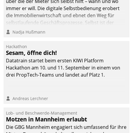
über die der Mieter sich selbst hilft – wann und wo
immer er will. Die digitale Selbstbedienung erobert
die Immobilienwirtschaft und ebnet den Weg für
selbstlaufende Geschäftsprozesse. Selbst ist der
Kunde und smart der Serviceanbieter.
Nadja Hußmann
Hackathon
Sesam, öffne dich!
Datatrain startet beim ersten KIWI Platform
Hackathon am 10. und 11. September in einem von
drei PropTech-Teams und landet auf Platz 1.
Andreas Lerchner
Lob- und Beschwerde-Management
Motzen in Mannheim erlaubt
Die GBG Mannheim engagiert sich umfassend für ihre