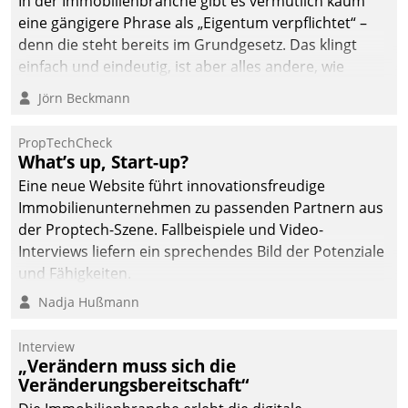
In der Immobilienbranche gibt es vermutlich kaum
eine gängigere Phrase als „Eigentum verpflichtet“ –
denn die steht bereits im Grundgesetz. Das klingt
einfach und eindeutig, ist aber alles andere, wie
Branchenbeschäftigte wissen. Denn mit der
Jörn Beckmann
Verantwortung folgen Verpflichtungen.
PropTechCheck
What’s up, Start-up?
Eine neue Website führt innovationsfreudige
Immobilienunternehmen zu passenden Partnern aus
der Proptech-Szene. Fallbeispiele und Video-
Interviews liefern ein sprechendes Bild der Potenziale
und Fähigkeiten.
Nadja Hußmann
Interview
„Verändern muss sich die
Veränderungsbereitschaft“