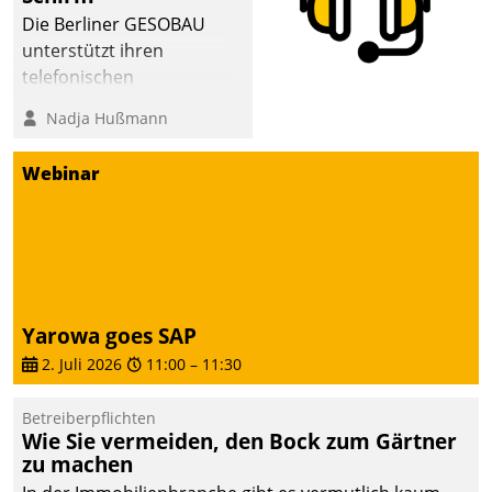
Die Berliner GESOBAU
unterstützt ihren
telefonischen
Mieterservice mit einem
Nadja Hußmann
digitalen Cockpit, das
situationsbezogen
Webinar
passende Fragen und
Schlagworte auswirft.
Eine intuitive
Dialogführung ermöglicht
dem externen
Serviceteam, Anrufe von
Yarowa goes SAP
Mietenden zügiger und
2. Juli 2026
11:00
–
11:30
effizienter zu bearbeiten.
Betreiberpflichten
Wie Sie vermeiden, den Bock zum Gärtner
zu machen