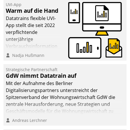
UVI-App
Warm auf die Hand
Datatrains flexible UVI-
App stellt die seit 2022
verpflichtende
unterjährige
Verbrauchsinformation
schnell, zuverlässig und
Nadja Hußmann
leicht bekömmlich bereit:
Die monatlichen
Strategische Partnerschaft
Mitteilungen zum
GdW nimmt Datatrain auf
Heizungs- und
Mit der Aufnahme des Berliner
Wasserverbrauch gehen
Digitalisierungspartners unterstreicht der
automatisiert, vollständig
Spitzenverband der Wohnungswirtschaft GdW die
und auf Wunsch über
zentrale Herausforderung, neue Strategien und
mehrere zuvor
Geschäftsmodelle für die Wohnungswirtschaft zu
festgelegte
entwickeln.
Andreas Lerchner
Kommunikationswege bei
den Empfängern ein.