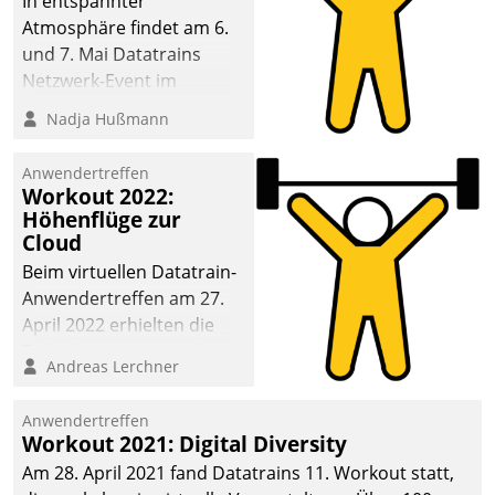
In entspannter
Atmosphäre findet am 6.
und 7. Mai Datatrains
Netzwerk-Event im
Kunden- und Partnerkreis
Nadja Hußmann
statt. Zentrale Frage: Wie
lassen sich
Anwendertreffen
Mammutprojekte
Workout 2022:
meistern und Workloads
Höhenflüge zur
Cloud
wuppen – bei zunehmend
anspruchsvollen
Beim virtuellen Datatrain-
Aufgaben und
Anwendertreffen am 27.
abnehmendem
April 2022 erhielten die
Nachwuchs?
Teilnehmerinnen und
Andreas Lerchner
Teilnehmer kurzweilige
Einblicke in innovative
Anwendertreffen
Cloud-Strategien und -
Workout 2021: Digital Diversity
Lösungen mit hohem
Am 28. April 2021 fand Datatrains 11. Workout statt,
Zukunftspotenzial.