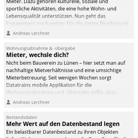
Mieter. Dazu gehören kulturelle, soziale und
sportliche Aktivitäten, die eine hohe Wohn- und
Lebensqualität unterstützen. Nun geht das
Engagement noch weiter: Für die zügige Bearbeitung
von Beschwerden – oder Lob – richtet das
Andreas Lerchner
Unternehmen mit Datatrains Applikation fürs Lob-
und Beschwerde-Management einen eigenen Kanal
Wohnungsabnahme & -übergabe
ein.
Mieter, wechsle dich?
Nicht beim Bauverein zu Lünen – hier setzt man auf
nachhaltige Mietverhältnisse und eine umsichtige
Mieterbetreuung. Seit wenigen Wochen sorgt
Datatrains mobile Applikation für die
Wohnungsabnahme und -übergabe dafür, dass
Mieter wohlgeordnet kommen und, so es sein muss,
Andreas Lerchner
gehen können.
Bestandsdaten
Mehr Wert auf den Datenbestand legen
Ein belastbarer Datenbestand zu ihren Objekten