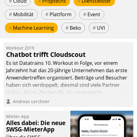
#
Cloud
×
Proptechs
×
Dienstleister
#
Mobilität
#
Plattform
#
Event
×
Machine Learning
#
Beko
#
UVI
Workout 2019
Chatbot trifft Cloudscout
Es ist Datatrains 10. Workout in Folge, vor einem
Jahrzehnt hat das 20-jährige Unternehmen das erste
Anwendertreffen organisiert. Beiträge und Besucher
haben sich verdoppelt, diesmal sind viele Partner
dabei – klares Zeichen für die strategische
Fokussierung auf den Kunden.
Andreas Lerchner
Mieter-App
Alles dabei: Die neue
SWSG-MieterApp