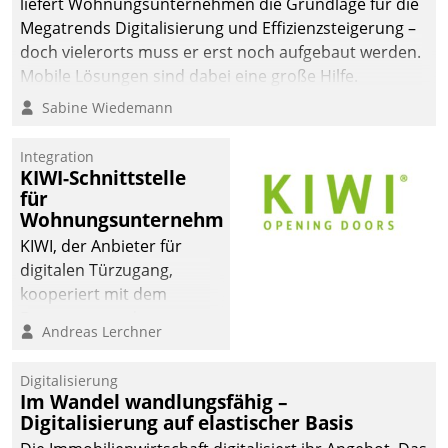
liefert Wohnungsunternehmen die Grundlage für die
Megatrends Digitalisierung und Effizienzsteigerung –
doch vielerorts muss er erst noch aufgebaut werden.
Mobile Lösungen sind dabei eine große Hilfe.
Sabine Wiedemann
Integration
KIWI-Schnittstelle
für
Wohnungsunternehmen
KIWI, der Anbieter für
digitalen Türzugang,
kooperiert mit dem
Beratungs- und
Andreas Lerchner
Softwareentwicklungshaus
Datatrain.
Digitalisierung
Im Wandel wandlungsfähig –
Digitalisierung auf elastischer Basis