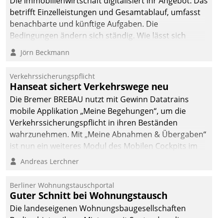
Die Immobilienwirtschaft digitalisiert ihr Angebot. Das
betrifft Einzelleistungen und Gesamtablauf, umfasst
benachbarte und künftige Aufgaben. Die
Bedingungen ändern sich ständig. Wie lässt sich
technisch die Kontrolle wahren und zugleich Freiraum
Jörn Beckmann
fürs Wachsen öffnen?
Verkehrssicherungspflicht
Hanseat sichert Verkehrswege neu
Die Bremer BREBAU nutzt mit Gewinn Datatrains
mobile Applikation „Meine Begehungen“, um die
Verkehrssicherungspflicht in ihren Beständen
wahrzunehmen. Mit „Meine Abnahmen & Übergaben“
ist nun ein weiteres Modul des Mobilen Cockpits im
Einsatz.
Andreas Lerchner
Berliner Wohnungstauschportal
Guter Schnitt bei Wohnungstausch
Die landeseigenen Wohnungsbaugesellschaften