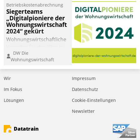
Betriebskostenabrechnung
Siegerteams
„Digitalpioniere der
Wohnungswirtschaft
2024“ gekürt
Wohnungswirtschaftliche
Vorreiter für den Weg in
DW Die
eine digitale Zukunft zu
Wohnungswirtschaft
finden, ist das Ziel des
Awards „Digitalpioniere
der
Wir
Impressum
Wohnungswirtschaft“.
Im Fokus
Datenschutz
Bewerben können sich
dafür ein Team
Lösungen
Cookie-Einstellungen
bestehend aus
Newsletter
Wohnungsunternehmen
und PropTech.
Datatrain