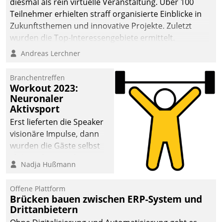
diesmal als rein virtuelle Veranstaltung. Über 100
Teilnehmer erhielten straff organisierte Einblicke in
Zukunftsthemen und innovative Projekte. Zuletzt
wurden die Top-Interessengebiete ermittelt.
Andreas Lerchner
Branchentreffen
Workout 2023:
Neuronaler
Aktivsport
Erst lieferten die Speaker
visionäre Impulse, dann
wurden die Gäste selbst
aktiv und sammelten
Nadja Hußmann
methodisch
Vernetzungsideen fürs
Offene Plattform
Quartier. Dazwischen
Brücken bauen zwischen ERP-System und
zeigte Datatrain, was es
Drittanbietern
Neues zu bieten hat.