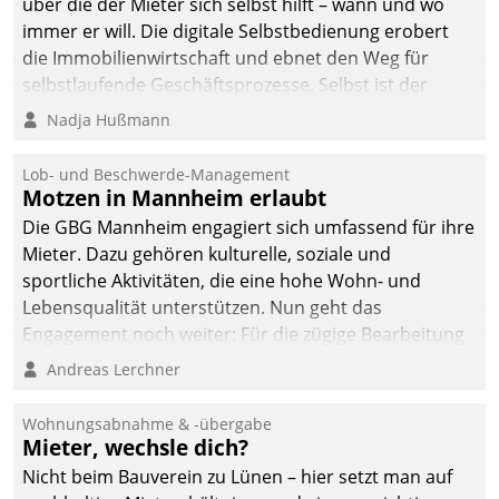
über die der Mieter sich selbst hilft – wann und wo
immer er will. Die digitale Selbstbedienung erobert
die Immobilienwirtschaft und ebnet den Weg für
selbstlaufende Geschäftsprozesse. Selbst ist der
Kunde und smart der Serviceanbieter.
Nadja Hußmann
Lob- und Beschwerde-Management
Motzen in Mannheim erlaubt
Die GBG Mannheim engagiert sich umfassend für ihre
Mieter. Dazu gehören kulturelle, soziale und
sportliche Aktivitäten, die eine hohe Wohn- und
Lebensqualität unterstützen. Nun geht das
Engagement noch weiter: Für die zügige Bearbeitung
von Beschwerden – oder Lob – richtet das
Andreas Lerchner
Unternehmen mit Datatrains Applikation fürs Lob-
und Beschwerde-Management einen eigenen Kanal
Wohnungsabnahme & -übergabe
ein.
Mieter, wechsle dich?
Nicht beim Bauverein zu Lünen – hier setzt man auf