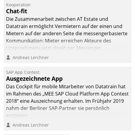
Kooperation
Chat-fit
Die Zusammenarbeit zwischen AT Estate und
Datatrain ermöglicht Vermietern auf der einen und
Mietern auf der anderen Seite die messengerbasierte
Kommunikation: Mieter erreichen Akteure des
Unternehmens jetzt direkt per Messenger,
Mitarbeiter oder Dienstleister empfangen oder
Andreas Lerchner
versenden die Nachrichten via Cockpit.
SAP App Contest
Ausgezeichnete App
Das Cockpit für mobile Mitarbeiter von Datatrain hat
im Rahmen des „MEE SAP Cloud Platform App Contest
2018“ eine Auszeichnung erhalten. Im Frühjahr 2019
nahm der Berliner SAP-Partner sie persönlich
entgegen.
Andreas Lerchner