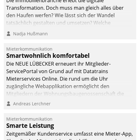
Die Immobilienbranche erlebt die digitale
Transformation. Doch muss man gleich alles über
den Haufen werfen? Wie lässt sich der Wandel
tatsächlich gestalten und umsetzen? Welche
Argumente zählen wirklich?
Nadja Hußmann
Mieterkommunikation
Smartwohnlich komfortabel
Die NEUE LÜBECKER erneuert ihr Mitglieder-
ServicePortal von Grund auf mit Datatrains
Mieterservices Online. Die rund um die Uhr
zugängliche Webapplikation ermöglicht den
Mitgliedern der Wohnungs­bau­genossenschaft die
Kontaktaufnahme per Smartphone, Tablet oder PC.
Andreas Lerchner
Mieterkommunikation
Smarte Leistung
Zeitgemäßer Kundenservice umfasst eine Mieter-App,