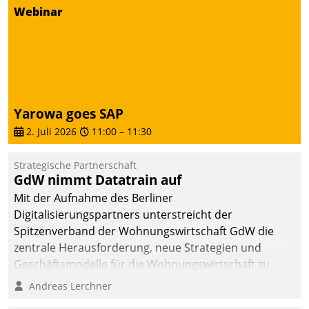
von AktivBo und
Webinar
Datatrain ermöglicht
automatisiert ausgelöste,
zielgerichtete
Mieterbefragungen – eine
starke Grundlage für
intelligente,
Yarowa goes SAP
datengestützte
2. Juli 2026
11:00
–
11:30
Entscheidungen.
Strategische Partnerschaft
GdW nimmt Datatrain auf
Mit der Aufnahme des Berliner
Digitalisierungspartners unterstreicht der
Spitzenverband der Wohnungswirtschaft GdW die
zentrale Herausforderung, neue Strategien und
Geschäftsmodelle für die Wohnungswirtschaft zu
entwickeln.
Andreas Lerchner