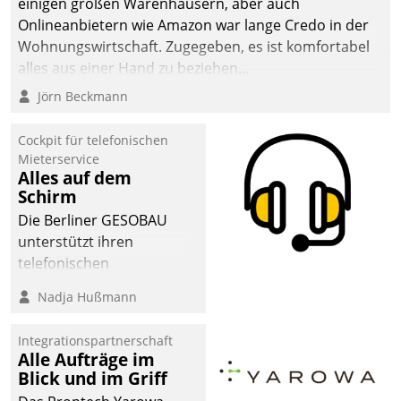
einigen großen Warenhäusern, aber auch
man auf
Onlineanbietern wie Amazon war lange Credo in der
Cloudtechnologie,
Wohnungswirtschaft. Zugegeben, es ist komfortabel
bewährte und Startup-
alles aus einer Hand zu beziehen...
Partner sowie erstmals
Jörn Beckmann
agile Projektmethoden.
Cockpit für telefonischen
Mieterservice
Alles auf dem
Schirm
Die Berliner GESOBAU
unterstützt ihren
telefonischen
Mieterservice mit einem
Nadja Hußmann
digitalen Cockpit, das
situationsbezogen
Integrationspartnerschaft
passende Fragen und
Alle Aufträge im
Schlagworte auswirft.
Blick und im Griff
Eine intuitive