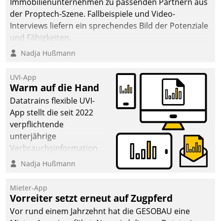
Immobilienunternehmen zu passenden Partnern aus
abgeben – rund um die
der Proptech-Szene. Fallbeispiele und Video-
Uhr.
Interviews liefern ein sprechendes Bild der Potenziale
und Fähigkeiten.
Nadja Hußmann
UVI-App
Warm auf die Hand
Datatrains flexible UVI-
App stellt die seit 2022
verpflichtende
unterjährige
Verbrauchsinformation
schnell, zuverlässig und
Nadja Hußmann
leicht bekömmlich bereit:
Die monatlichen
Mieter-App
Mitteilungen zum
Vorreiter setzt erneut auf Zugpferd
Heizungs- und
Vor rund einem Jahrzehnt hat die GESOBAU eine
Wasserverbrauch gehen