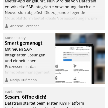
Mieter-App eingeführt. Nun wird die von Datatrain
automatisiert, vollständig
entwickelte SAP-integrierte Anwendung durch die
und auf Wunsch über
Neuversion abgelöst. Die zugrunde liegende
mehrere zuvor
Cloudplattform bietet ideale Voraussetzungen, um
festgelegte
die Funktionalität der App zu erweitern und weitere
Andreas Lerchner
Kommunikationswege bei
innovative Apps, auch von Drittanbietern, in SAP zu
den Empfängern ein.
integrieren.
Kundenstory
Smart gemanagt
Mit neuen SAP-
integrierten Lösungen
und einheitlichen
Prozessen ist das
Immobilienmanagement
der Bayerischen
Nadja Hußmann
Versorgungskammer im
Ressort Kapitalanlage für
Hackathon
künftige Aufgaben und
Sesam, öffne dich!
Herausforderungen
Datatrain startet beim ersten KIWI Platform
gerüstet.