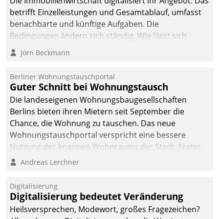
Die Immobilienwirtschaft digitalisiert ihr Angebot. Das
betrifft Einzelleistungen und Gesamtablauf, umfasst
benachbarte und künftige Aufgaben. Die
Bedingungen ändern sich ständig. Wie lässt sich
technisch die Kontrolle wahren und zugleich Freiraum
Jörn Beckmann
fürs Wachsen öffnen?
Berliner Wohnungstauschportal
Guter Schnitt bei Wohnungstausch
Die landeseigenen Wohnungsbaugesellschaften
Berlins bieten ihren Mietern seit September die
Chance, die Wohnung zu tauschen. Das neue
Wohnungstauschportal verspricht eine bessere
Nutzung des knappen Wohnraums der Stadt. Erster
Anwendungsfall für Datatrains Lösung API-Hub mit
Andreas Lerchner
Schnittstellen zu den ERP-Systemen der
Unternehmen.
Digitalisierung
Digitalisierung bedeutet Veränderung
Heilsversprechen, Modewort, großes Fragezeichen?