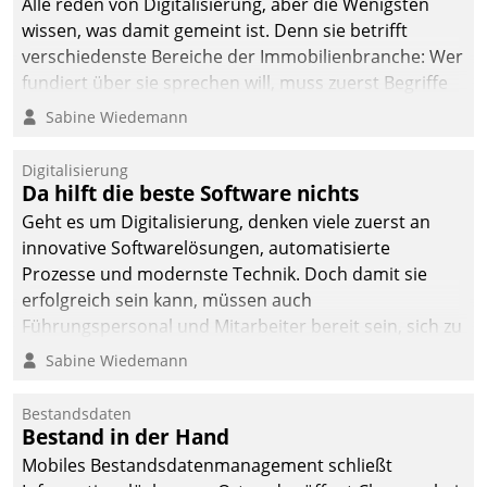
Alle reden von Digitalisierung, aber die Wenigsten
wissen, was damit gemeint ist. Denn sie betrifft
verschiedenste Bereiche der Immobilienbranche: Wer
fundiert über sie sprechen will, muss zuerst Begriffe
klären. Ein Aspekt ist die betriebliche Optimierung:
Sabine Wiedemann
Moderne Softwarelösungen ermöglichen große
Einsparungen durch optimierte und automatisierte
Digitalisierung
Prozesse. Doch man darf nicht zu viel erwarten: Allein
Da hilft die beste Software nichts
mit der Einführung einer neuen Software ist es nicht
Geht es um Digitalisierung, denken viele zuerst an
getan. Die Digitalisierung erfordert von Unternehmen
innovative Softwarelösungen, automatisierte
die Bereitschaft, sich zu überprüfen, zu hinterfragen
Prozesse und modernste Technik. Doch damit sie
und zu verändern.
erfolgreich sein kann, müssen auch
Führungspersonal und Mitarbeiter bereit sein, sich zu
verändern und anzupassen, sonst werden sie an ihr
Sabine Wiedemann
scheitern.
Bestandsdaten
Bestand in der Hand
Mobiles Bestandsdatenmanagement schließt