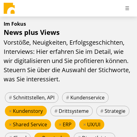
Im Fokus
News plus Views
Vorstöße, Neuigkeiten, Erfolgsgeschichten,
Interviews: Hier erfahren Sie im Detail, wie
wir digitalisieren und Sie profitieren können.
Steuern Sie über die Auswahl der Stichworte,
was Sie interessiert.
#
Schnittstellen, API
#
Kundenservice
×
Kundenstory
#
Drittsysteme
#
Strategie
×
Shared Service
×
ERP
×
UX/UI