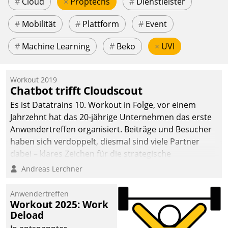
#
Cloud
×
Proptechs
#
Dienstleister
#
Mobilität
#
Plattform
#
Event
#
Machine Learning
#
Beko
×
UVI
Workout 2019
Chatbot trifft Cloudscout
Es ist Datatrains 10. Workout in Folge, vor einem
Jahrzehnt hat das 20-jährige Unternehmen das erste
Anwendertreffen organisiert. Beiträge und Besucher
haben sich verdoppelt, diesmal sind viele Partner
dabei – klares Zeichen für die strategische
Fokussierung auf den Kunden.
Andreas Lerchner
Anwendertreffen
Workout 2025: Work
Deload