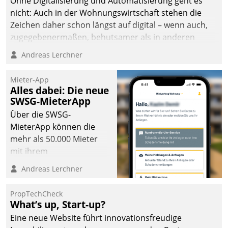
Ohne Digitalisierung und Automatisierung geht es
nicht: Auch in der Wohnungswirtschaft stehen die
Zeichen daher schon längst auf digital – wenn auch,
zugegebenermaßen, behutsamer als in anderen
Branchen.
Andreas Lerchner
Mieter-App
Alles dabei: Die neue
SWSG-MieterApp
Über die SWSG-
MieterApp können die
mehr als 50.000 Mieter
mit ihrem
Wohnungsunternehmen
Andreas Lerchner
kommunizieren, auf dem
Laufenden bleiben, Daten
PropTechCheck
einsehen und ändern
What’s up, Start-up?
oder
Eine neue Website führt innovationsfreudige
Schadensmeldungen