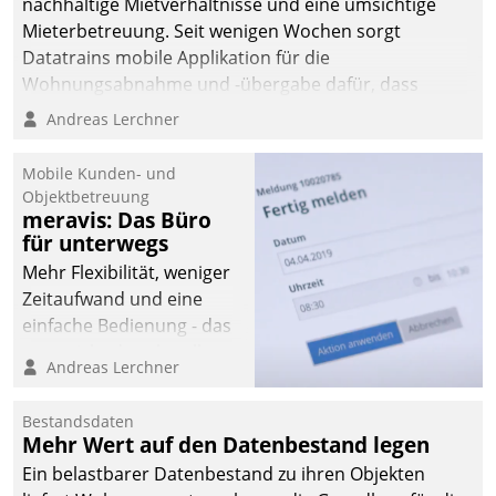
nachhaltige Mietverhältnisse und eine umsichtige
Mieterbetreuung. Seit wenigen Wochen sorgt
Datatrains mobile Applikation für die
Wohnungsabnahme und -übergabe dafür, dass
Mieter wohlgeordnet kommen und, so es sein muss,
Andreas Lerchner
gehen können.
Mobile Kunden- und
Objektbetreuung
meravis: Das Büro
für unterwegs
Mehr Flexibilität, weniger
Zeitaufwand und eine
einfache Bedienung - das
verspricht das aktuelle
Andreas Lerchner
Cockpit für mobile
Mitarbeiter von
Bestandsdaten
Datatrain. Die meravis
Mehr Wert auf den Datenbestand legen
Wohnungsbau- und
Ein belastbarer Datenbestand zu ihren Objekten
Immobilien GmbH hat