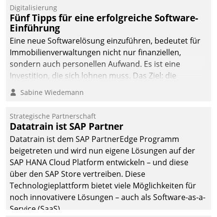
Digitalisierung
Fünf Tipps für eine erfolgreiche Software-
Einführung
Eine neue Softwarelösung einzuführen, bedeutet für
Immobilienverwaltungen nicht nur finanziellen,
sondern auch personellen Aufwand. Es ist eine
Investition, die sich lohnen muss. Das Ziel: die
nachhaltige Optimierung der Geschäftsabläufe. Damit
Sabine Wiedemann
dieses Ziel erreicht wird, sollten einige Grundregeln
befolgt werden.
Strategische Partnerschaft
Datatrain ist SAP Partner
Datatrain ist dem SAP PartnerEdge Programm
beigetreten und wird nun eigene Lösungen auf der
SAP HANA Cloud Platform entwickeln – und diese
über den SAP Store vertreiben. Diese
Technologieplattform bietet viele Möglichkeiten für
noch innovativere Lösungen – auch als Software-as-a-
Service (SaaS).