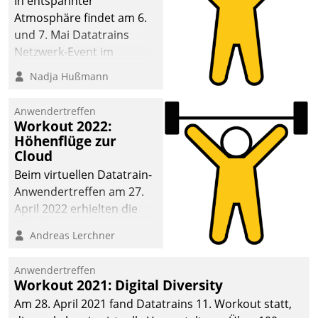
In entspannter
Atmosphäre findet am 6.
und 7. Mai Datatrains
Netzwerk-Event im
Kunden- und Partnerkreis
Nadja Hußmann
statt. Zentrale Frage: Wie
lassen sich
Anwendertreffen
Mammutprojekte
Workout 2022:
meistern und Workloads
Höhenflüge zur
Cloud
wuppen – bei zunehmend
anspruchsvollen
Beim virtuellen Datatrain-
Aufgaben und
Anwendertreffen am 27.
abnehmendem
April 2022 erhielten die
Nachwuchs?
Teilnehmerinnen und
Andreas Lerchner
Teilnehmer kurzweilige
Einblicke in innovative
Anwendertreffen
Cloud-Strategien und -
Workout 2021: Digital Diversity
Lösungen mit hohem
Am 28. April 2021 fand Datatrains 11. Workout statt,
Zukunftspotenzial.