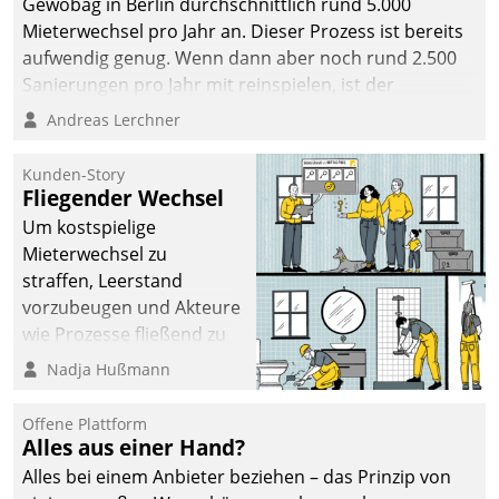
Gewobag in Berlin durchschnittlich rund 5.000
Mieterwechsel pro Jahr an. Dieser Prozess ist bereits
aufwendig genug. Wenn dann aber noch rund 2.500
Sanierungen pro Jahr mit reinspielen, ist der
Betreuungs- und Organisationsaufwand immens. Im
Andreas Lerchner
Rahmen ihrer Digitalisierungsstrategie hat das
kommunale Wohnungsbauunternehmen daher
Kunden-Story
gemeinsam mit der Berliner Datatrain GmbH den
Fliegender Wechsel
Teilprozess der Objektsanierung digitalisiert.
Um kostspielige
Mieterwechsel zu
straffen, Leerstand
vorzubeugen und Akteure
wie Prozesse fließend zu
vernetzen, nutzt die
Nadja Hußmann
Berliner Gewobag seit
Jahresbeginn eine
Offene Plattform
Überblick, Einsicht und
Alles aus einer Hand?
Eingriff bietende Lösung.
Alles bei einem Anbieter beziehen – das Prinzip von
Zur Entwicklung setzte