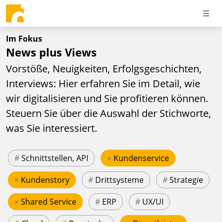
Im Fokus
News plus Views
Vorstöße, Neuigkeiten, Erfolgsgeschichten,
Interviews: Hier erfahren Sie im Detail, wie
wir digitalisieren und Sie profitieren können.
Steuern Sie über die Auswahl der Stichworte,
was Sie interessiert.
#
Schnittstellen, API
×
Kundenservice
×
Kundenstory
#
Drittsysteme
#
Strategie
×
Shared Service
#
ERP
#
UX/UI