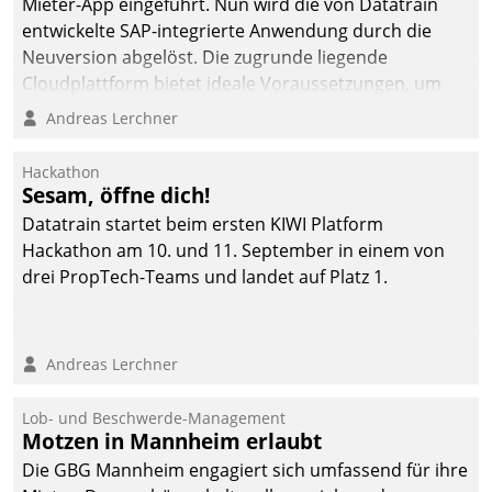
Mieter-App eingeführt. Nun wird die von Datatrain
entwickelte SAP-integrierte Anwendung durch die
Neuversion abgelöst. Die zugrunde liegende
Cloudplattform bietet ideale Voraussetzungen, um
die Funktionalität der App zu erweitern und weitere
Andreas Lerchner
innovative Apps, auch von Drittanbietern, in SAP zu
integrieren.
Hackathon
Sesam, öffne dich!
Datatrain startet beim ersten KIWI Platform
Hackathon am 10. und 11. September in einem von
drei PropTech-Teams und landet auf Platz 1.
Andreas Lerchner
Lob- und Beschwerde-Management
Motzen in Mannheim erlaubt
Die GBG Mannheim engagiert sich umfassend für ihre