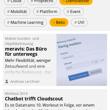
#
Cloud
#
Proptechs
×
Dienstleister
#
Mobilität
#
Plattform
#
Event
#
Machine Learning
×
Beko
#
UVI
Mobile Kunden- und
Objektbetreuung
meravis: Das Büro
für unterwegs
Mehr Flexibilität, weniger
Zeitaufwand und eine
einfache Bedienung - das
verspricht das aktuelle
Andreas Lerchner
Cockpit für mobile
Mitarbeiter von
Workout 2019
Datatrain. Die meravis
Chatbot trifft Cloudscout
Wohnungsbau- und
Es ist Datatrains 10. Workout in Folge, vor einem
Immobilien GmbH hat