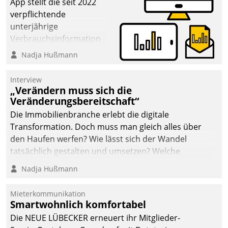
App stellt die seit 2022
verpflichtende
unterjährige
Verbrauchsinformation
schnell, zuverlässig und
Nadja Hußmann
leicht bekömmlich bereit:
Die monatlichen
Interview
Mitteilungen zum
„Verändern muss sich die
Veränderungsbereitschaft“
Heizungs- und
Wasserverbrauch gehen
Die Immobilienbranche erlebt die digitale
automatisiert, vollständig
Transformation. Doch muss man gleich alles über
und auf Wunsch über
den Haufen werfen? Wie lässt sich der Wandel
mehrere zuvor
tatsächlich gestalten und umsetzen? Welche
festgelegte
Argumente zählen wirklich?
Nadja Hußmann
Kommunikationswege bei
den Empfängern ein.
Mieterkommunikation
Smartwohnlich komfortabel
Die NEUE LÜBECKER erneuert ihr Mitglieder-