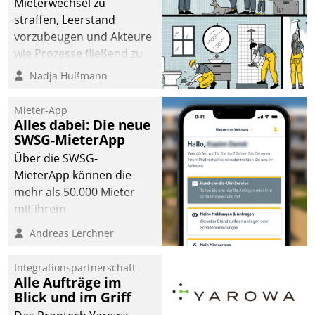
Mieterwechsel zu
straffen, Leerstand
vorzubeugen und Akteure
wie Prozesse fließend zu
vernetzen, nutzt die
Nadja Hußmann
Berliner Gewobag seit
Jahresbeginn eine
Mieter-App
Überblick, Einsicht und
Alles dabei: Die neue
SWSG-MieterApp
Eingriff bietende Lösung.
Zur Entwicklung setzte
Über die SWSG-
man auf
MieterApp können die
Cloudtechnologie,
mehr als 50.000 Mieter
bewährte und Startup-
mit ihrem
Partner sowie erstmals
Wohnungsunternehmen
Andreas Lerchner
agile Projektmethoden.
kommunizieren, auf dem
Laufenden bleiben, Daten
Integrationspartnerschaft
einsehen und ändern
Alle Aufträge im
oder
Blick und im Griff
Schadensmeldungen