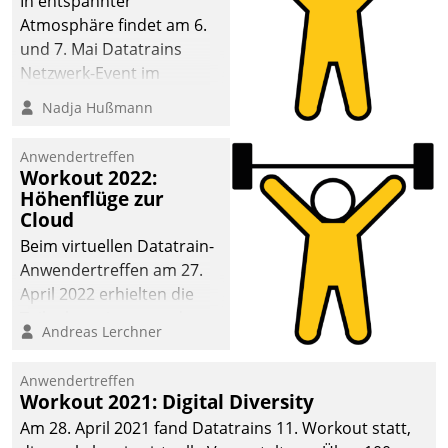
In entspannter
Atmosphäre findet am 6.
und 7. Mai Datatrains
Netzwerk-Event im
Kunden- und Partnerkreis
Nadja Hußmann
statt. Zentrale Frage: Wie
lassen sich
Anwendertreffen
Mammutprojekte
Workout 2022:
meistern und Workloads
Höhenflüge zur
Cloud
wuppen – bei zunehmend
anspruchsvollen
Beim virtuellen Datatrain-
Aufgaben und
Anwendertreffen am 27.
abnehmendem
April 2022 erhielten die
Nachwuchs?
Teilnehmerinnen und
Andreas Lerchner
Teilnehmer kurzweilige
Einblicke in innovative
Anwendertreffen
Cloud-Strategien und -
Workout 2021: Digital Diversity
Lösungen mit hohem
Am 28. April 2021 fand Datatrains 11. Workout statt,
Zukunftspotenzial.