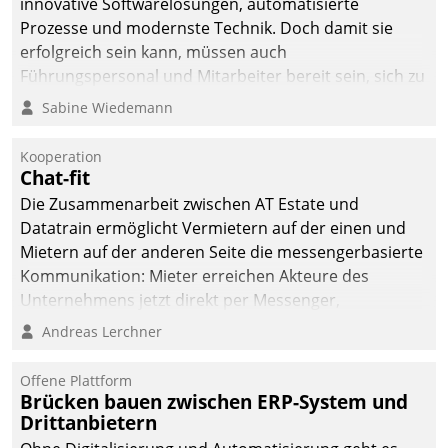
innovative Softwarelösungen, automatisierte
Prozesse und modernste Technik. Doch damit sie
erfolgreich sein kann, müssen auch
Führungspersonal und Mitarbeiter bereit sein, sich zu
verändern und anzupassen, sonst werden sie an ihr
Sabine Wiedemann
scheitern.
Kooperation
Chat-fit
Die Zusammenarbeit zwischen AT Estate und
Datatrain ermöglicht Vermietern auf der einen und
Mietern auf der anderen Seite die messengerbasierte
Kommunikation: Mieter erreichen Akteure des
Unternehmens jetzt direkt per Messenger,
Mitarbeiter oder Dienstleister empfangen oder
Andreas Lerchner
versenden die Nachrichten via Cockpit.
Offene Plattform
Brücken bauen zwischen ERP-System und
Drittanbietern