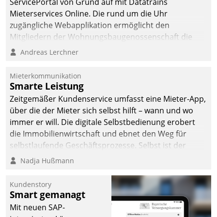
ServicePortal von Grund auf mit Datatrains
Mieterservices Online. Die rund um die Uhr
zugängliche Webapplikation ermöglicht den
Mitgliedern der Wohnungs­bau­genossenschaft die
Kontaktaufnahme per Smartphone, Tablet oder PC.
Andreas Lerchner
Mieterkommunikation
Smarte Leistung
Zeitgemäßer Kundenservice umfasst eine Mieter-App,
über die der Mieter sich selbst hilft – wann und wo
immer er will. Die digitale Selbstbedienung erobert
die Immobilienwirtschaft und ebnet den Weg für
selbstlaufende Geschäftsprozesse. Selbst ist der
Kunde und smart der Serviceanbieter.
Nadja Hußmann
Kundenstory
Smart gemanagt
Mit neuen SAP-