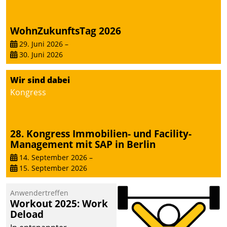
Dialogführung ermöglicht
dem externen
WohnZukunftsTag 2026
Serviceteam, Anrufe von
Mietenden zügiger und
29. Juni 2026
–
30. Juni 2026
effizienter zu bearbeiten.
Wir sind dabei
Kongress
28. Kongress Immobilien- und Facility-
Management mit SAP in Berlin
14. September 2026
–
15. September 2026
Anwendertreffen
Workout 2025: Work
Deload