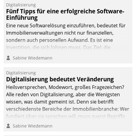
Digitalisierung
Fünf Tipps für eine erfolgreiche Software-
Einführung
Eine neue Softwarelösung einzuführen, bedeutet für
Immobilienverwaltungen nicht nur finanziellen,
sondern auch personellen Aufwand. Es ist eine
Investition, die sich lohnen muss. Das Ziel: die
nachhaltige Optimierung der Geschäftsabläufe. Damit
Sabine Wiedemann
dieses Ziel erreicht wird, sollten einige Grundregeln
befolgt werden.
Digitalisierung
Digitalisierung bedeutet Veränderung
Heilsversprechen, Modewort, großes Fragezeichen?
Alle reden von Digitalisierung, aber die Wenigsten
wissen, was damit gemeint ist. Denn sie betrifft
verschiedenste Bereiche der Immobilienbranche: Wer
fundiert über sie sprechen will, muss zuerst Begriffe
klären. Ein Aspekt ist die betriebliche Optimierung:
Sabine Wiedemann
Moderne Softwarelösungen ermöglichen große