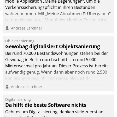
mobile Applikation „Meine Begehungen“, um die
Verkehrssicherungspflicht in ihren Beständen
wahrzunehmen. Mit „Meine Abnahmen & Übergaben“
ist nun ein weiteres Modul des Mobilen Cockpits im
Einsatz.
Andreas Lerchner
Objektsanierung
Gewobag digitalisiert Objektsanierung
Bei rund 70.000 Bestandswohnungen stehen bei der
Gewobag in Berlin durchschnittlich rund 5.000
Mieterwechsel pro Jahr an. Dieser Prozess ist bereits
aufwendig genug. Wenn dann aber noch rund 2.500
Sanierungen pro Jahr mit reinspielen, ist der
Betreuungs- und Organisationsaufwand immens. Im
Andreas Lerchner
Rahmen ihrer Digitalisierungsstrategie hat das
kommunale Wohnungsbauunternehmen daher
Digitalisierung
gemeinsam mit der Berliner Datatrain GmbH den
Da hilft die beste Software nichts
Teilprozess der Objektsanierung digitalisiert.
Geht es um Digitalisierung, denken viele zuerst an