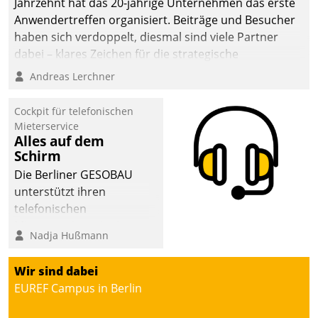
Jahrzehnt hat das 20-jährige Unternehmen das erste
sich dabei für den Betrieb
Anwendertreffen organisiert. Beiträge und Besucher
der Lösung über die SAP
haben sich verdoppelt, diesmal sind viele Partner
Cloud Platform
dabei – klares Zeichen für die strategische
entschieden - als erstes
Fokussierung auf den Kunden.
Andreas Lerchner
Unternehmen am
Wohnungsmarkt.
Cockpit für telefonischen
Mieterservice
Alles auf dem
Schirm
Die Berliner GESOBAU
unterstützt ihren
telefonischen
Mieterservice mit einem
Nadja Hußmann
digitalen Cockpit, das
situationsbezogen
Wir sind dabei
passende Fragen und
EUREF Campus in Berlin
Schlagworte auswirft.
Eine intuitive