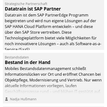
Einsparungen durch optimierte und automatisierte
Strategische Partnerschaft
Prozesse. Doch man darf nicht zu viel erwarten: Allein
Datatrain ist SAP Partner
mit der Einführung einer neuen Software ist es nicht
Datatrain ist dem SAP PartnerEdge Programm
getan. Die Digitalisierung erfordert von Unternehmen
beigetreten und wird nun eigene Lösungen auf der
die Bereitschaft, sich zu überprüfen, zu hinterfragen
SAP HANA Cloud Platform entwickeln – und diese
und zu verändern.
über den SAP Store vertreiben. Diese
Technologieplattform bietet viele Möglichkeiten für
noch innovativere Lösungen – auch als Software-as-a-
Service (SaaS).
Bestandsdaten
Bestand in der Hand
Mobiles Bestandsdatenmanagement schließt
Informationslücken vor Ort und eröffnet Chancen bei
Objektpflege, Modernisierung und Vertrieb. Nur wenn
aktuelle Informationen vorliegen, laufen
Geschäftsprozesse rund – und blühen IT-gestützt auf.
Nadja Hußmann