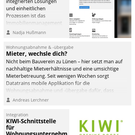
integrierten Lösungen
und einheitlichen
Prozessen ist das
Immobilienmanagement
der Bayerischen
Nadja Hußmann
Versorgungskammer im
Ressort Kapitalanlage für
Wohnungsabnahme & -übergabe
künftige Aufgaben und
Mieter, wechsle dich?
Herausforderungen
Nicht beim Bauverein zu Lünen – hier setzt man auf
gerüstet.
nachhaltige Mietverhältnisse und eine umsichtige
Mieterbetreuung. Seit wenigen Wochen sorgt
Datatrains mobile Applikation für die
Wohnungsabnahme und -übergabe dafür, dass
Mieter wohlgeordnet kommen und, so es sein muss,
Andreas Lerchner
gehen können.
Integration
KIWI-Schnittstelle
für
Wohnungsunternehmen