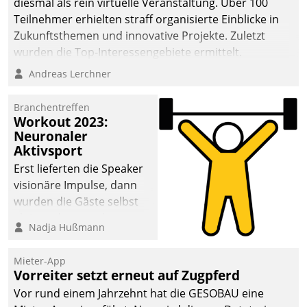
diesmal als rein virtuelle Veranstaltung. Über 100
Teilnehmer erhielten straff organisierte Einblicke in
Zukunftsthemen und innovative Projekte. Zuletzt
wurden die Top-Interessengebiete ermittelt.
Andreas Lerchner
Branchentreffen
Workout 2023:
Neuronaler
Aktivsport
Erst lieferten die Speaker
visionäre Impulse, dann
wurden die Gäste selbst
aktiv und sammelten
Nadja Hußmann
methodisch
Vernetzungsideen fürs
Mieter-App
Quartier. Dazwischen
Vorreiter setzt erneut auf Zugpferd
zeigte Datatrain, was es
Vor rund einem Jahrzehnt hat die GESOBAU eine
Neues zu bieten hat.