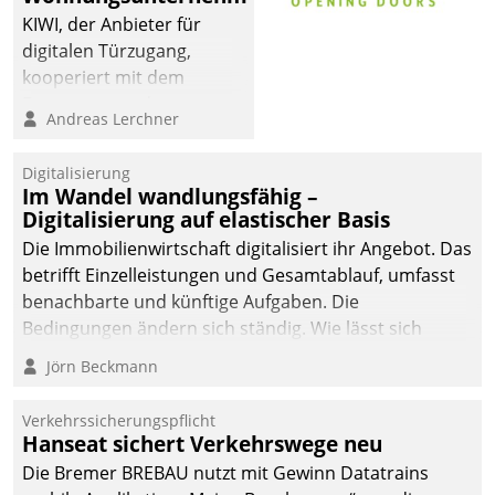
KIWI, der Anbieter für
digitalen Türzugang,
kooperiert mit dem
Beratungs- und
Andreas Lerchner
Softwareentwicklungshaus
Datatrain.
Digitalisierung
Im Wandel wandlungsfähig –
Digitalisierung auf elastischer Basis
Die Immobilienwirtschaft digitalisiert ihr Angebot. Das
betrifft Einzelleistungen und Gesamtablauf, umfasst
benachbarte und künftige Aufgaben. Die
Bedingungen ändern sich ständig. Wie lässt sich
technisch die Kontrolle wahren und zugleich Freiraum
Jörn Beckmann
fürs Wachsen öffnen?
Verkehrssicherungspflicht
Hanseat sichert Verkehrswege neu
Die Bremer BREBAU nutzt mit Gewinn Datatrains