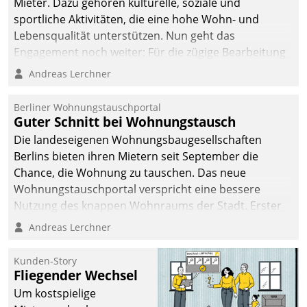
Mieter. Dazu gehören kulturelle, soziale und
sportliche Aktivitäten, die eine hohe Wohn- und
Lebensqualität unterstützen. Nun geht das
Engagement noch weiter: Für die zügige Bearbeitung
von Beschwerden – oder Lob – richtet das
Andreas Lerchner
Unternehmen mit Datatrains Applikation fürs Lob-
und Beschwerde-Management einen eigenen Kanal
Berliner Wohnungstauschportal
ein.
Guter Schnitt bei Wohnungstausch
Die landeseigenen Wohnungsbaugesellschaften
Berlins bieten ihren Mietern seit September die
Chance, die Wohnung zu tauschen. Das neue
Wohnungstauschportal verspricht eine bessere
Nutzung des knappen Wohnraums der Stadt. Erster
Anwendungsfall für Datatrains Lösung API-Hub mit
Andreas Lerchner
Schnittstellen zu den ERP-Systemen der
Unternehmen.
Kunden-Story
Fliegender Wechsel
Um kostspielige