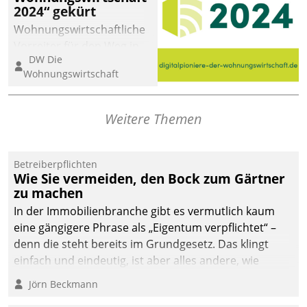
2024“ gekürt
Wohnungswirtschaftliche
Vorreiter für den Weg in
DW Die
eine digitale Zukunft zu
Wohnungswirtschaft
finden, ist das Ziel des
Awards „Digitalpioniere
der
Weitere Themen
Wohnungswirtschaft“.
Bewerben können sich
dafür ein Team
Betreiberpflichten
Wie Sie vermeiden, den Bock zum Gärtner
bestehend aus
zu machen
Wohnungsunternehmen
und PropTech.
In der Immobilienbranche gibt es vermutlich kaum
eine gängigere Phrase als „Eigentum verpflichtet“ –
denn die steht bereits im Grundgesetz. Das klingt
einfach und eindeutig, ist aber alles andere, wie
Branchenbeschäftigte wissen. Denn mit der
Jörn Beckmann
Verantwortung folgen Verpflichtungen.