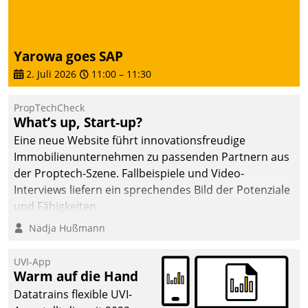
von AktivBo und
Datatrain ermöglicht
automatisiert ausgelöste,
zielgerichtete
Yarowa goes SAP
Mieterbefragungen – eine
2. Juli 2026
11:00
–
11:30
starke Grundlage für
intelligente,
PropTechCheck
datengestützte
What’s up, Start-up?
Entscheidungen.
Eine neue Website führt innovationsfreudige
Immobilienunternehmen zu passenden Partnern aus
der Proptech-Szene. Fallbeispiele und Video-
Interviews liefern ein sprechendes Bild der Potenziale
und Fähigkeiten.
Nadja Hußmann
UVI-App
Warm auf die Hand
Datatrains flexible UVI-