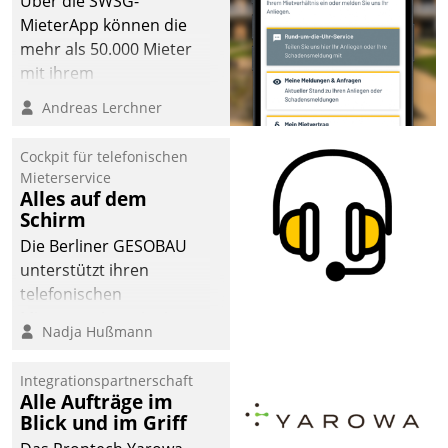
Über die SWSG-
MieterApp können die
mehr als 50.000 Mieter
mit ihrem
Wohnungsunternehmen
Andreas Lerchner
kommunizieren, auf dem
Laufenden bleiben, Daten
Cockpit für telefonischen
einsehen und ändern
Mieterservice
oder
Alles auf dem
Schirm
Schadensmeldungen
abgeben – rund um die
Die Berliner GESOBAU
Uhr.
unterstützt ihren
telefonischen
Mieterservice mit einem
Nadja Hußmann
digitalen Cockpit, das
situationsbezogen
Integrationspartnerschaft
passende Fragen und
Alle Aufträge im
Schlagworte auswirft.
Blick und im Griff
Eine intuitive