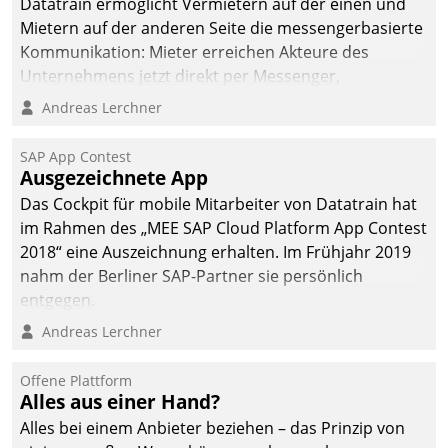
Datatrain ermöglicht Vermietern auf der einen und
Mietern auf der anderen Seite die messengerbasierte
Kommunikation: Mieter erreichen Akteure des
Unternehmens jetzt direkt per Messenger,
Mitarbeiter oder Dienstleister empfangen oder
Andreas Lerchner
versenden die Nachrichten via Cockpit.
SAP App Contest
Ausgezeichnete App
Das Cockpit für mobile Mitarbeiter von Datatrain hat
im Rahmen des „MEE SAP Cloud Platform App Contest
2018“ eine Auszeichnung erhalten. Im Frühjahr 2019
nahm der Berliner SAP-Partner sie persönlich
entgegen.
Andreas Lerchner
Offene Plattform
Alles aus einer Hand?
Alles bei einem Anbieter beziehen – das Prinzip von