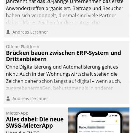
Jahrzehnt hat das 20-jährige Unternehmen das erste
man auf
Anwendertreffen organisiert. Beiträge und Besucher
Cloudtechnologie,
haben sich verdoppelt, diesmal sind viele Partner
bewährte und Startup-
dabei – klares Zeichen für die strategische
Partner sowie erstmals
Fokussierung auf den Kunden.
Andreas Lerchner
agile Projektmethoden.
Offene Plattform
Brücken bauen zwischen ERP-System und
Drittanbietern
Ohne Digitalisierung und Automatisierung geht es
nicht: Auch in der Wohnungswirtschaft stehen die
Zeichen daher schon längst auf digital – wenn auch,
zugegebenermaßen, behutsamer als in anderen
Branchen.
Andreas Lerchner
Mieter-App
Alles dabei: Die neue
SWSG-MieterApp