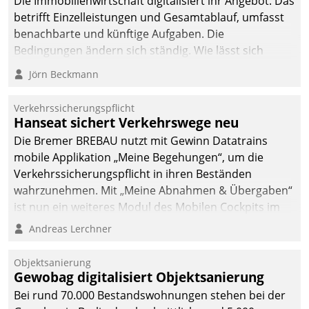
Die Immobilienwirtschaft digitalisiert ihr Angebot. Das
betrifft Einzelleistungen und Gesamtablauf, umfasst
benachbarte und künftige Aufgaben. Die
Bedingungen ändern sich ständig. Wie lässt sich
technisch die Kontrolle wahren und zugleich Freiraum
Jörn Beckmann
fürs Wachsen öffnen?
Verkehrssicherungspflicht
Hanseat sichert Verkehrswege neu
Die Bremer BREBAU nutzt mit Gewinn Datatrains
mobile Applikation „Meine Begehungen“, um die
Verkehrssicherungspflicht in ihren Beständen
wahrzunehmen. Mit „Meine Abnahmen & Übergaben“
ist nun ein weiteres Modul des Mobilen Cockpits im
Einsatz.
Andreas Lerchner
Objektsanierung
Gewobag digitalisiert Objektsanierung
Bei rund 70.000 Bestandswohnungen stehen bei der