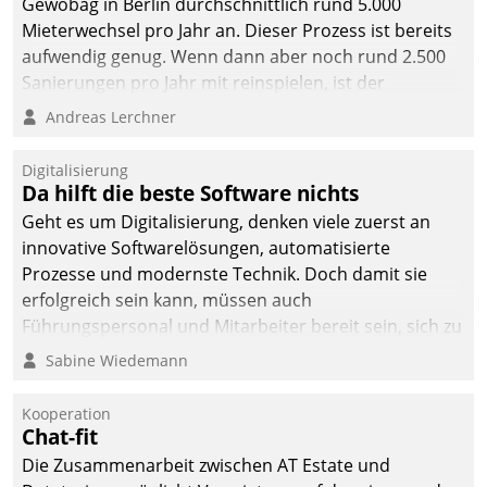
Gewobag in Berlin durchschnittlich rund 5.000
Mieterwechsel pro Jahr an. Dieser Prozess ist bereits
aufwendig genug. Wenn dann aber noch rund 2.500
Sanierungen pro Jahr mit reinspielen, ist der
Betreuungs- und Organisationsaufwand immens. Im
Andreas Lerchner
Rahmen ihrer Digitalisierungsstrategie hat das
kommunale Wohnungsbauunternehmen daher
Digitalisierung
gemeinsam mit der Berliner Datatrain GmbH den
Da hilft die beste Software nichts
Teilprozess der Objektsanierung digitalisiert.
Geht es um Digitalisierung, denken viele zuerst an
innovative Softwarelösungen, automatisierte
Prozesse und modernste Technik. Doch damit sie
erfolgreich sein kann, müssen auch
Führungspersonal und Mitarbeiter bereit sein, sich zu
verändern und anzupassen, sonst werden sie an ihr
Sabine Wiedemann
scheitern.
Kooperation
Chat-fit
Die Zusammenarbeit zwischen AT Estate und