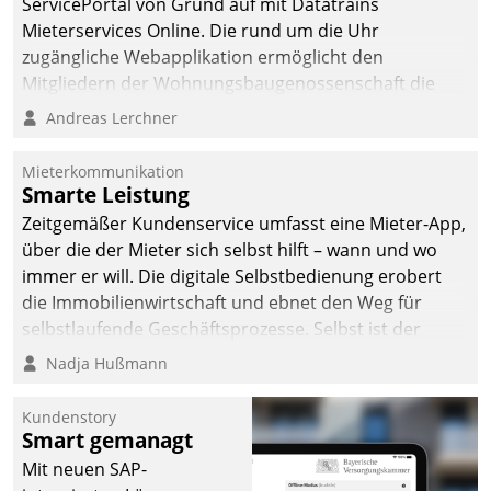
ServicePortal von Grund auf mit Datatrains
Mieterservices Online. Die rund um die Uhr
zugängliche Webapplikation ermöglicht den
Mitgliedern der Wohnungs­bau­genossenschaft die
Kontaktaufnahme per Smartphone, Tablet oder PC.
Andreas Lerchner
Mieterkommunikation
Smarte Leistung
Zeitgemäßer Kundenservice umfasst eine Mieter-App,
über die der Mieter sich selbst hilft – wann und wo
immer er will. Die digitale Selbstbedienung erobert
die Immobilienwirtschaft und ebnet den Weg für
selbstlaufende Geschäftsprozesse. Selbst ist der
Kunde und smart der Serviceanbieter.
Nadja Hußmann
Kundenstory
Smart gemanagt
Mit neuen SAP-