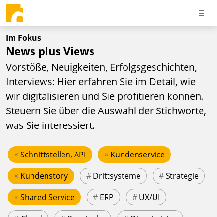
Im Fokus
News plus Views
Vorstöße, Neuigkeiten, Erfolgsgeschichten,
Interviews: Hier erfahren Sie im Detail, wie
wir digitalisieren und Sie profitieren können.
Steuern Sie über die Auswahl der Stichworte,
was Sie interessiert.
×
Schnittstellen, API
×
Kundenservice
×
Kundenstory
#
Drittsysteme
#
Strategie
×
Shared Service
#
ERP
#
UX/UI