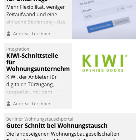
Mehr Flexibilität, weniger
Zeitaufwand und eine
einfache Bedienung - das
verspricht das aktuelle
Andreas Lerchner
Cockpit für mobile
Mitarbeiter von
Integration
Datatrain. Die meravis
KIWI-Schnittstelle
Wohnungsbau- und
für
Immobilien GmbH hat
Wohnungsunternehmen
sich dabei für den Betrieb
KIWI, der Anbieter für
der Lösung über die SAP
digitalen Türzugang,
Cloud Platform
kooperiert mit dem
entschieden - als erstes
Beratungs- und
Andreas Lerchner
Unternehmen am
Softwareentwicklungshaus
Wohnungsmarkt.
Datatrain.
Berliner Wohnungstauschportal
Guter Schnitt bei Wohnungstausch
Die landeseigenen Wohnungsbaugesellschaften