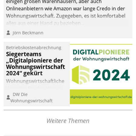
einigen großen Warenhäusern, aber auch
Onlineanbietern wie Amazon war lange Credo in der
Wohnungswirtschaft. Zugegeben, es ist komfortabel
alles aus einer Hand zu beziehen...
Jörn Beckmann
Betriebskostenabrechnung
Siegerteams
„Digitalpioniere der
Wohnungswirtschaft
2024“ gekürt
Wohnungswirtschaftliche
Vorreiter für den Weg in
DW Die
eine digitale Zukunft zu
Wohnungswirtschaft
finden, ist das Ziel des
Awards „Digitalpioniere
der
Weitere Themen
Wohnungswirtschaft“.
Bewerben können sich