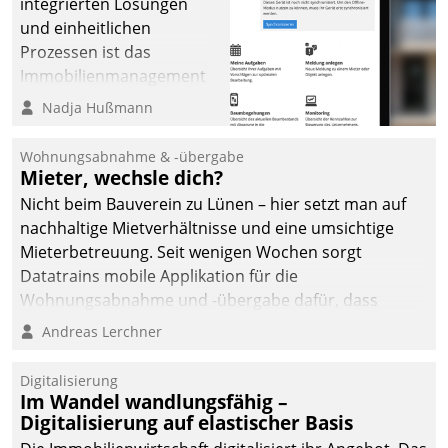
integrierten Lösungen
und einheitlichen
Prozessen ist das
Immobilienmanagement
der Bayerischen
Nadja Hußmann
Versorgungskammer im
Ressort Kapitalanlage für
Wohnungsabnahme & -übergabe
künftige Aufgaben und
Mieter, wechsle dich?
Herausforderungen
Nicht beim Bauverein zu Lünen – hier setzt man auf
gerüstet.
nachhaltige Mietverhältnisse und eine umsichtige
Mieterbetreuung. Seit wenigen Wochen sorgt
Datatrains mobile Applikation für die
Wohnungsabnahme und -übergabe dafür, dass
Mieter wohlgeordnet kommen und, so es sein muss,
Andreas Lerchner
gehen können.
Digitalisierung
Im Wandel wandlungsfähig –
Digitalisierung auf elastischer Basis