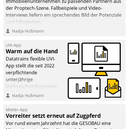
Immobilienunternehmen zu passenden Partnern aus
der Proptech-Szene. Fallbeispiele und Video-
Interviews liefern ein sprechendes Bild der Potenziale
und Fähigkeiten.
Nadja Hußmann
UVI-App
Warm auf die Hand
Datatrains flexible UVI-
App stellt die seit 2022
verpflichtende
unterjährige
Verbrauchsinformation
schnell, zuverlässig und
Nadja Hußmann
leicht bekömmlich bereit:
Die monatlichen
Mieter-App
Mitteilungen zum
Vorreiter setzt erneut auf Zugpferd
Heizungs- und
Vor rund einem Jahrzehnt hat die GESOBAU eine
Wasserverbrauch gehen