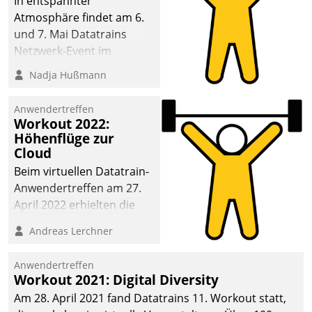
In entspannter
Atmosphäre findet am 6.
und 7. Mai Datatrains
Netzwerk-Event im
Kunden- und Partnerkreis
Nadja Hußmann
statt. Zentrale Frage: Wie
lassen sich
Anwendertreffen
Mammutprojekte
Workout 2022:
meistern und Workloads
Höhenflüge zur
Cloud
wuppen – bei zunehmend
anspruchsvollen
Beim virtuellen Datatrain-
Aufgaben und
Anwendertreffen am 27.
abnehmendem
April 2022 erhielten die
Nachwuchs?
Teilnehmerinnen und
Andreas Lerchner
Teilnehmer kurzweilige
Einblicke in innovative
Anwendertreffen
Cloud-Strategien und -
Workout 2021: Digital Diversity
Lösungen mit hohem
Am 28. April 2021 fand Datatrains 11. Workout statt,
Zukunftspotenzial.