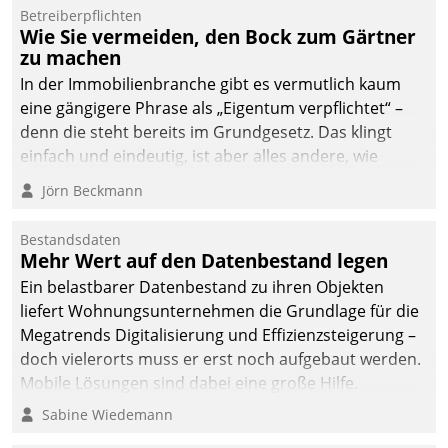
dafür ein Team
Betreiberpflichten
Wie Sie vermeiden, den Bock zum Gärtner
bestehend aus
zu machen
Wohnungsunternehmen
und PropTech.
In der Immobilienbranche gibt es vermutlich kaum
eine gängigere Phrase als „Eigentum verpflichtet“ –
denn die steht bereits im Grundgesetz. Das klingt
einfach und eindeutig, ist aber alles andere, wie
Branchenbeschäftigte wissen. Denn mit der
Jörn Beckmann
Verantwortung folgen Verpflichtungen.
Bestandsdaten
Mehr Wert auf den Datenbestand legen
Ein belastbarer Datenbestand zu ihren Objekten
liefert Wohnungsunternehmen die Grundlage für die
Megatrends Digitalisierung und Effizienzsteigerung –
doch vielerorts muss er erst noch aufgebaut werden.
Mobile Lösungen sind dabei eine große Hilfe.
Sabine Wiedemann