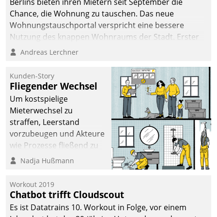
Berlins bieten ihren Mietern seit September die
Chance, die Wohnung zu tauschen. Das neue
Wohnungstauschportal verspricht eine bessere
Nutzung des knappen Wohnraums der Stadt. Erster
Anwendungsfall für Datatrains Lösung API-Hub mit
Andreas Lerchner
Schnittstellen zu den ERP-Systemen der
Unternehmen.
Kunden-Story
Fliegender Wechsel
Um kostspielige
Mieterwechsel zu
straffen, Leerstand
vorzubeugen und Akteure
wie Prozesse fließend zu
vernetzen, nutzt die
Nadja Hußmann
Berliner Gewobag seit
Jahresbeginn eine
Workout 2019
Überblick, Einsicht und
Chatbot trifft Cloudscout
Eingriff bietende Lösung.
Es ist Datatrains 10. Workout in Folge, vor einem
Zur Entwicklung setzte