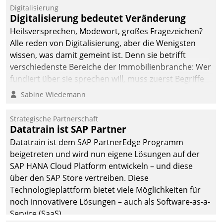
befolgt werden.
Digitalisierung
Digitalisierung bedeutet Veränderung
Heilsversprechen, Modewort, großes Fragezeichen?
Alle reden von Digitalisierung, aber die Wenigsten
wissen, was damit gemeint ist. Denn sie betrifft
verschiedenste Bereiche der Immobilienbranche: Wer
fundiert über sie sprechen will, muss zuerst Begriffe
klären. Ein Aspekt ist die betriebliche Optimierung:
Sabine Wiedemann
Moderne Softwarelösungen ermöglichen große
Einsparungen durch optimierte und automatisierte
Strategische Partnerschaft
Prozesse. Doch man darf nicht zu viel erwarten: Allein
Datatrain ist SAP Partner
mit der Einführung einer neuen Software ist es nicht
Datatrain ist dem SAP PartnerEdge Programm
getan. Die Digitalisierung erfordert von Unternehmen
beigetreten und wird nun eigene Lösungen auf der
die Bereitschaft, sich zu überprüfen, zu hinterfragen
SAP HANA Cloud Platform entwickeln – und diese
und zu verändern.
über den SAP Store vertreiben. Diese
Technologieplattform bietet viele Möglichkeiten für
noch innovativere Lösungen – auch als Software-as-a-
Service (SaaS).