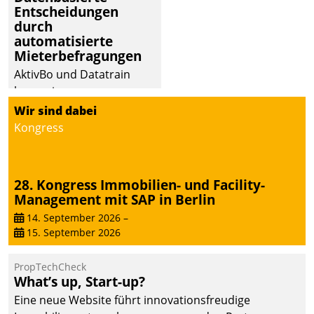
Entscheidungen
durch
automatisierte
Mieterbefragungen
AktivBo und Datatrain
kooperieren –
Immobilienunternehmen
Wir sind dabei
profitieren: Die nahtlose
Kongress
Integration der Lösungen
von AktivBo und
Datatrain ermöglicht
28. Kongress Immobilien- und Facility-
automatisiert ausgelöste,
Management mit SAP in Berlin
zielgerichtete
14. September 2026
–
Mieterbefragungen – eine
15. September 2026
starke Grundlage für
intelligente,
PropTechCheck
datengestützte
What’s up, Start-up?
Entscheidungen.
Eine neue Website führt innovationsfreudige