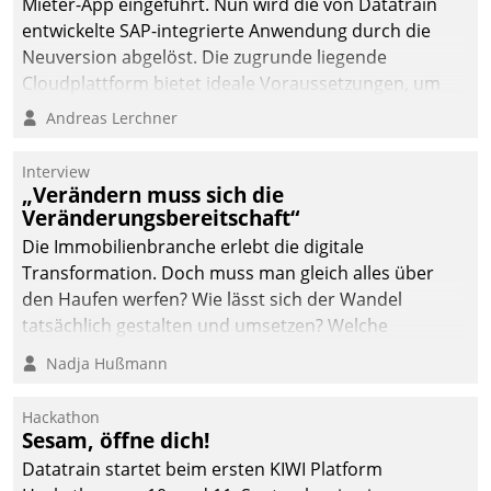
Mieter-App eingeführt. Nun wird die von Datatrain
automatisiert, vollständig
entwickelte SAP-integrierte Anwendung durch die
und auf Wunsch über
Neuversion abgelöst. Die zugrunde liegende
mehrere zuvor
Cloudplattform bietet ideale Voraussetzungen, um
festgelegte
die Funktionalität der App zu erweitern und weitere
Andreas Lerchner
Kommunikationswege bei
innovative Apps, auch von Drittanbietern, in SAP zu
den Empfängern ein.
integrieren.
Interview
„Verändern muss sich die
Veränderungsbereitschaft“
Die Immobilienbranche erlebt die digitale
Transformation. Doch muss man gleich alles über
den Haufen werfen? Wie lässt sich der Wandel
tatsächlich gestalten und umsetzen? Welche
Argumente zählen wirklich?
Nadja Hußmann
Hackathon
Sesam, öffne dich!
Datatrain startet beim ersten KIWI Platform