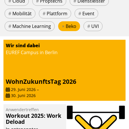
#
Cloud
#
Proptechs
#
Dienstleister
#
Mobilität
#
Plattform
#
Event
#
Machine Learning
×
Beko
#
UVI
Wir sind dabei
EUREF Campus in Berlin
WohnZukunftsTag 2026
29. Juni 2026
–
30. Juni 2026
Anwendertreffen
Workout 2025: Work
Deload