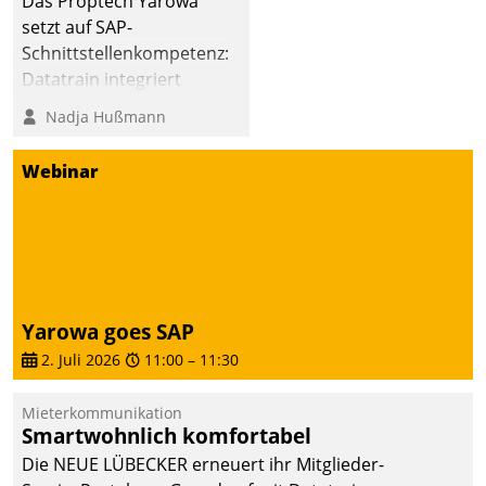
Das Proptech Yarowa
Dialogführung ermöglicht
setzt auf SAP-
dem externen
Schnittstellenkompetenz:
Serviceteam, Anrufe von
Datatrain integriert
Mietenden zügiger und
Yarowas Portal zur
Nadja Hußmann
effizienter zu bearbeiten.
Vergabe und Verwaltung
von Aufträgen der
Webinar
operativen
Instandhaltung in die
SAP-Systemlandschaft
deutscher
Wohnungsunternehmen
– und beschleunigt damit
Yarowa goes SAP
den Weg vom
2. Juli 2026
11:00
–
11:30
Mieteranliegen zum
Dienstleisterauftrag.
Mieterkommunikation
Smartwohnlich komfortabel
Die NEUE LÜBECKER erneuert ihr Mitglieder-