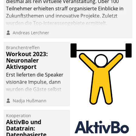
diesmal als rein virtuelle Veranstaltung. Über 100
Teilnehmer erhielten straff organisierte Einblicke in
Zukunftsthemen und innovative Projekte. Zuletzt
wurden die Top-Interessengebiete ermittelt.
Andreas Lerchner
Branchentreffen
Workout 2023:
Neuronaler
Aktivsport
Erst lieferten die Speaker
visionäre Impulse, dann
wurden die Gäste selbst
aktiv und sammelten
Nadja Hußmann
methodisch
Vernetzungsideen fürs
Kooperation
Quartier. Dazwischen
AktivBo und
zeigte Datatrain, was es
Datatrain:
Neues zu bieten hat.
Datenbasierte