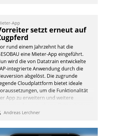
ieter-App
Vorreiter setzt erneut auf
Zugpferd
or rund einem Jahrzehnt hat die
ESOBAU eine Mieter-App eingeführt.
un wird die von Datatrain entwickelte
AP-integrierte Anwendung durch die
euversion abgelöst. Die zugrunde
iegende Cloudplattform bietet ideale
oraussetzungen, um die Funktionalität
er App zu erweitern und weitere
nnovative Apps, auch von Drittanbietern,
n SAP zu integrieren.
Andreas Lerchner