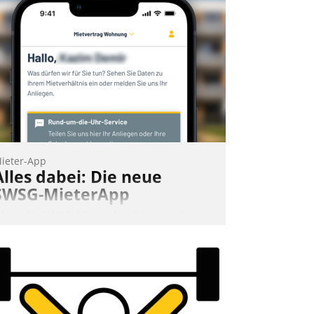
ieter-App
Alles dabei: Die neue
SWSG-MieterApp
ber die SWSG-MieterApp können die
ehr als 50.000 Mieter mit ihrem
ohnungsunternehmen kommunizieren,
uf dem Laufenden bleiben, Daten
insehen und ändern oder
chadensmeldungen abgeben – rund um