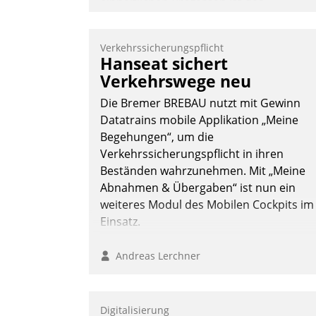
einheitlichen Prozessen ist das
Immobilienmanagement der Bayerische
Versorgungskammer im Ressort
Verkehrssicherungspflicht
Kapitalanlage für künftige Aufgaben und
Hanseat sichert
Herausforderungen gerüstet.
Verkehrswege neu
Die Bremer BREBAU nutzt mit Gewinn
Datatrains mobile Applikation „Meine
Begehungen“, um die
Verkehrssicherungspflicht in ihren
Nadja Hußmann
Beständen wahrzunehmen. Mit „Meine
Abnahmen & Übergaben“ ist nun ein
weiteres Modul des Mobilen Cockpits im
Einsatz.
Andreas Lerchner
Digitalisierung