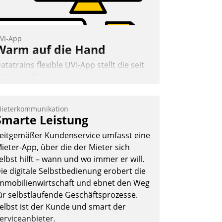
Andreas Lerchner
VI-App
Warm auf die Hand
atatrains flexible UVI-App stellt die seit
022 verpflichtende unterjährige
erbrauchsinformation schnell,
uverlässig und leicht bekömmlich bereit:
ieterkommunikation
ie monatlichen Mitteilungen zum
Smarte Leistung
eizungs- und Wasserverbrauch gehen
eitgemäßer Kundenservice umfasst eine
utomatisiert, vollständig und auf
ieter-App, über die der Mieter sich
unsch über mehrere zuvor festgelegte
elbst hilft – wann und wo immer er will.
ommunikationswege bei den
ie digitale Selbstbedienung erobert die
mpfängern ein.
mmobilienwirtschaft und ebnet den Weg
Nadja Hußmann
ür selbstlaufende Geschäftsprozesse.
elbst ist der Kunde und smart der
erviceanbieter.