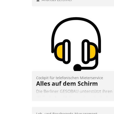
Cockpit für telefonischen Mieterservice
Alles auf dem Schirm
Die Berliner GESOBAU unterstützt ihren
telefonischen Mieterservice mit einem
digitalen Cockpit, das situationsbezogen
passende Fragen und Schlagworte
Lob- und Beschwerde-Management