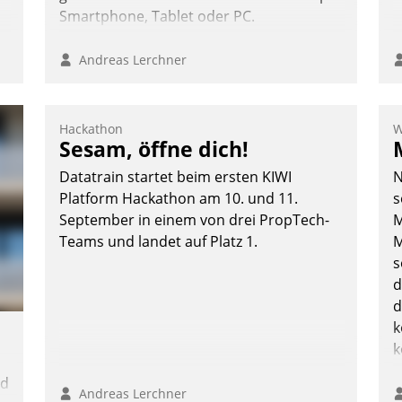
Smartphone, Tablet oder PC.
Andreas Lerchner
Hackathon
W
Sesam, öffne dich!
Datatrain startet beim ersten KIWI
N
Platform Hackathon am 10. und 11.
s
September in einem von drei PropTech-
M
Teams und landet auf Platz 1.
M
s
d
d
k
k
nd
Andreas Lerchner