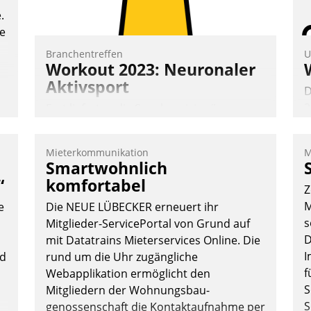
Nadja Hußmann
.
te
Branchentreffen
U
Workout 2023: Neuronaler
Aktivsport
D
2
Erst lieferten die Speaker visionäre
V
Impulse, dann wurden die Gäste selbst
z
aktiv und sammelten methodisch
Mieterkommunikation
M
D
Vernetzungsideen fürs Quartier.
Smartwohnlich
H
Dazwischen zeigte Datatrain, was es
“
komfortabel
Z
a
Neues zu bieten hat.
M
e
Die NEUE LÜBECKER erneuert ihr
W
s
Mitglieder-ServicePortal von Grund auf
K
D
mit Datatrains Mieterservices Online. Die
E
I
nd
rund um die Uhr zugängliche
Nadja Hußmann
f
Webapplikation ermöglicht den
S
Mitgliedern der Wohnungs­bau­
S
genossenschaft die Kontaktaufnahme per