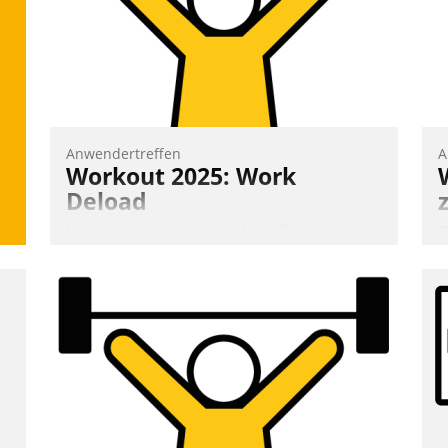
Cloudtechnologie, bewährte und Startup-
d
Partner sowie erstmals agile
Projektmethoden.
Nadja Hußmann
Anwendertreffen
A
Workout 2025: Work
Deload
In entspannter Atmosphäre findet am 6.
B
und 7. Mai Datatrains Netzwerk-Event im
A
Kunden- und Partnerkreis statt. Zentrale
e
Frage: Wie lassen sich Mammutprojekte
T
meistern und Workloads wuppen – bei
i
zunehmend anspruchsvollen Aufgaben
L
und abnehmendem Nachwuchs?