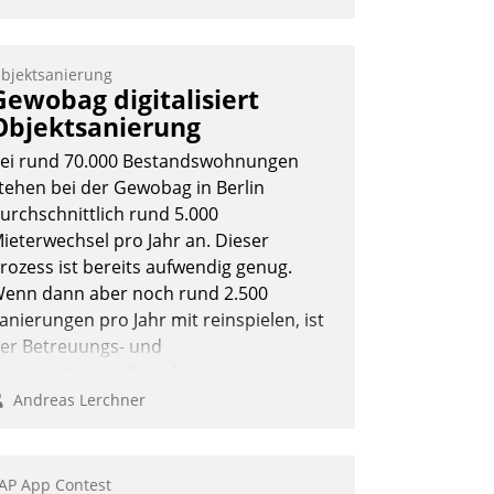
bjektsanierung
Gewobag digitalisiert
Objektsanierung
ei rund 70.000 Bestandswohnungen
tehen bei der Gewobag in Berlin
urchschnittlich rund 5.000
ieterwechsel pro Jahr an. Dieser
rozess ist bereits aufwendig genug.
enn dann aber noch rund 2.500
anierungen pro Jahr mit reinspielen, ist
er Betreuungs- und
rganisationsaufwand immens. Im
ahmen ihrer Digitalisierungsstrategie
Andreas Lerchner
at das kommunale
ohnungsbauunternehmen daher
emeinsam mit der Berliner Datatrain
AP App Contest