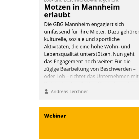
auswirft. Eine intuitive Dialogführung
Motzen in Mannheim
ermöglicht dem externen Serviceteam,
erlaubt
Anrufe von Mietenden zügiger und
Die GBG Mannheim engagiert sich
effizienter zu bearbeiten.
umfassend für ihre Mieter. Dazu gehöre
kulturelle, soziale und sportliche
Aktivitäten, die eine hohe Wohn- und
Nadja Hußmann
Lebensqualität unterstützen. Nun geht
das Engagement noch weiter: Für die
zügige Bearbeitung von Beschwerden –
oder Lob – richtet das Unternehmen mit
Datatrains Applikation fürs Lob- und
Beschwerde-Management einen eigene
Andreas Lerchner
Kanal ein.
Webinar