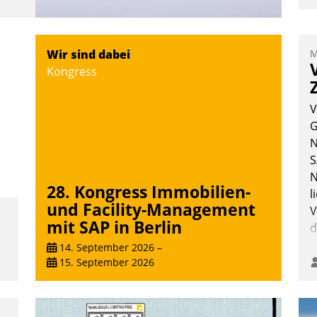
Wir sind dabei
M
Kongress
V
G
N
S
N
28. Kongress Immobilien-
l
und Facility-Management
V
mit SAP in Berlin
d
i
14. September 2026
–
i
15. September 2026