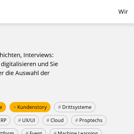
Wir
hichten, Interviews:
 digitalisieren und Sie
er die Auswahl der
e
×
Kundenstory
#
Drittsysteme
ERP
#
UX/UI
#
Cloud
#
Proptechs
ttform
#
Event
#
Machine Learning