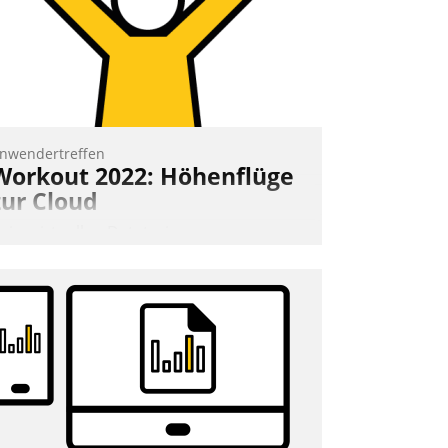
ie Uhr.
Andreas Lerchner
nwendertreffen
Workout 2022: Höhenflüge
zur Cloud
eim virtuellen Datatrain-
nwendertreffen am 27. April 2022
rhielten die Teilnehmerinnen und
eilnehmer kurzweilige Einblicke in
nnovative Cloud-Strategien und -
ösungen mit hohem Zukunftspotenzial.