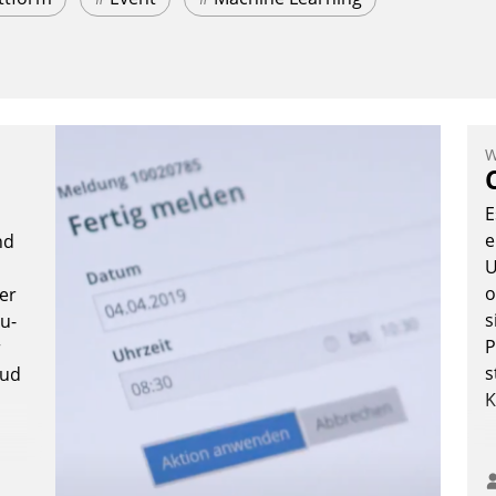
W
E
e
nd
U
o
ter
s
u-
P
r
s
oud
K