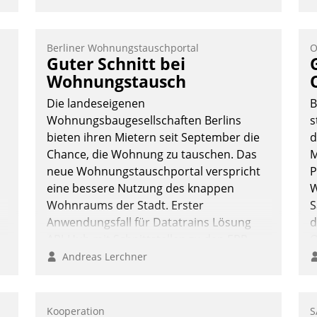
n
Berliner Wohnungstauschportal
O
Guter Schnitt bei
Wohnungstausch
Die landeseigenen
B
Wohnungsbaugesellschaften Berlins
s
bieten ihren Mietern seit September die
d
Chance, die Wohnung zu tauschen. Das
M
neue Wohnungstauschportal verspricht
P
eine bessere Nutzung des knappen
W
Wohnraums der Stadt. Erster
S
Anwendungsfall für Datatrains Lösung
d
API-Hub mit Schnittstellen zu den ERP-
O
Systemen der Unternehmen.
R
Andreas Lerchner
h
W
g
Kooperation
S