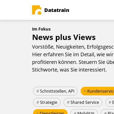
Datatrain
Im Fokus
News plus Views
Vorstöße, Neuigkeiten, Erfolgsgesc
Hier erfahren Sie im Detail, wie wir
profitieren können. Steuern Sie üb
Stichworte, was Sie interessiert.
#
Schnittstellen, API
×
Kundenservic
#
Strategie
#
Shared Service
#
×
Dienstleister
#
Mobilität
#
Pla