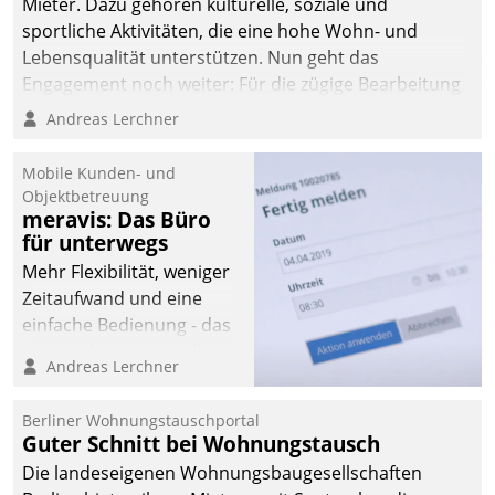
Mieter. Dazu gehören kulturelle, soziale und
sportliche Aktivitäten, die eine hohe Wohn- und
Lebensqualität unterstützen. Nun geht das
Engagement noch weiter: Für die zügige Bearbeitung
von Beschwerden – oder Lob – richtet das
Andreas Lerchner
Unternehmen mit Datatrains Applikation fürs Lob-
und Beschwerde-Management einen eigenen Kanal
Mobile Kunden- und
ein.
Objektbetreuung
meravis: Das Büro
für unterwegs
Mehr Flexibilität, weniger
Zeitaufwand und eine
einfache Bedienung - das
verspricht das aktuelle
Andreas Lerchner
Cockpit für mobile
Mitarbeiter von
Berliner Wohnungstauschportal
Datatrain. Die meravis
Guter Schnitt bei Wohnungstausch
Wohnungsbau- und
Die landeseigenen Wohnungsbaugesellschaften
Immobilien GmbH hat