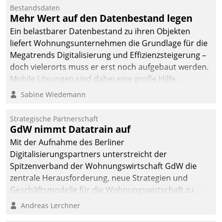
Die monatlichen
Bestandsdaten
Mitteilungen zum
Mehr Wert auf den Datenbestand legen
Heizungs- und
Ein belastbarer Datenbestand zu ihren Objekten
Wasserverbrauch gehen
liefert Wohnungsunternehmen die Grundlage für die
automatisiert, vollständig
Megatrends Digitalisierung und Effizienzsteigerung –
und auf Wunsch über
doch vielerorts muss er erst noch aufgebaut werden.
mehrere zuvor
Mobile Lösungen sind dabei eine große Hilfe.
festgelegte
Sabine Wiedemann
Kommunikationswege bei
den Empfängern ein.
Strategische Partnerschaft
GdW nimmt Datatrain auf
Mit der Aufnahme des Berliner
Digitalisierungspartners unterstreicht der
Spitzenverband der Wohnungswirtschaft GdW die
zentrale Herausforderung, neue Strategien und
Geschäftsmodelle für die Wohnungswirtschaft zu
entwickeln.
Andreas Lerchner