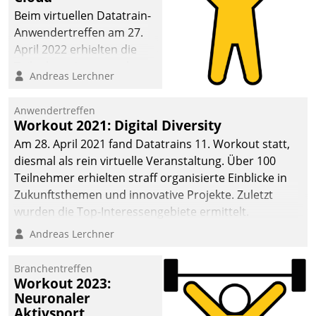
anspruchsvollen
Beim virtuellen Datatrain-
Aufgaben und
Anwendertreffen am 27.
abnehmendem
April 2022 erhielten die
Nachwuchs?
Teilnehmerinnen und
Andreas Lerchner
Teilnehmer kurzweilige
Einblicke in innovative
Anwendertreffen
Cloud-Strategien und -
Workout 2021: Digital Diversity
Lösungen mit hohem
Am 28. April 2021 fand Datatrains 11. Workout statt,
Zukunftspotenzial.
diesmal als rein virtuelle Veranstaltung. Über 100
Teilnehmer erhielten straff organisierte Einblicke in
Zukunftsthemen und innovative Projekte. Zuletzt
wurden die Top-Interessengebiete ermittelt.
Andreas Lerchner
Branchentreffen
Workout 2023:
Neuronaler
Aktivsport