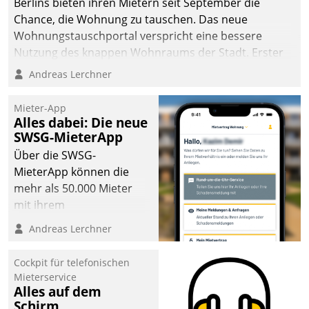
Berlins bieten ihren Mietern seit September die
sich dabei für den Betrieb
Chance, die Wohnung zu tauschen. Das neue
der Lösung über die SAP
Wohnungstauschportal verspricht eine bessere
Cloud Platform
Nutzung des knappen Wohnraums der Stadt. Erster
entschieden - als erstes
Anwendungsfall für Datatrains Lösung API-Hub mit
Andreas Lerchner
Unternehmen am
Schnittstellen zu den ERP-Systemen der
Wohnungsmarkt.
Unternehmen.
Mieter-App
Alles dabei: Die neue
SWSG-MieterApp
Über die SWSG-
MieterApp können die
mehr als 50.000 Mieter
mit ihrem
Wohnungsunternehmen
Andreas Lerchner
kommunizieren, auf dem
Laufenden bleiben, Daten
Cockpit für telefonischen
einsehen und ändern
Mieterservice
oder
Alles auf dem
Schirm
Schadensmeldungen