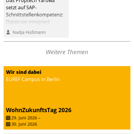
Das Proptech Yarowa
setzt auf SAP-
Schnittstellenkompetenz:
Datatrain integriert
Yarowas Portal zur
Nadja Hußmann
Vergabe und Verwaltung
von Aufträgen der
operativen
Weitere Themen
Instandhaltung in die
SAP-Systemlandschaft
Wir sind dabei
deutscher
EUREF Campus in Berlin
Wohnungsunternehmen
– und beschleunigt damit
den Weg vom
Mieteranliegen zum
Dienstleisterauftrag.
WohnZukunftsTag 2026
29. Juni 2026
–
30. Juni 2026