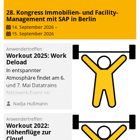
28. Kongress Immobilien- und Facility-
Management mit SAP in Berlin
14. September 2026
–
15. September 2026
Anwendertreffen
Workout 2025: Work
Deload
In entspannter
Atmosphäre findet am 6.
und 7. Mai Datatrains
Netzwerk-Event im
Kunden- und Partnerkreis
Nadja Hußmann
statt. Zentrale Frage: Wie
lassen sich
Anwendertreffen
Mammutprojekte
Workout 2022:
meistern und Workloads
Höhenflüge zur
Cloud
wuppen – bei zunehmend