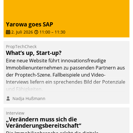
von AktivBo und
Datatrain ermöglicht
automatisiert ausgelöste,
zielgerichtete
Yarowa goes SAP
Mieterbefragungen – eine
2. Juli 2026
11:00
–
11:30
starke Grundlage für
intelligente,
PropTechCheck
datengestützte
What’s up, Start-up?
Entscheidungen.
Eine neue Website führt innovationsfreudige
Immobilienunternehmen zu passenden Partnern aus
der Proptech-Szene. Fallbeispiele und Video-
Interviews liefern ein sprechendes Bild der Potenziale
und Fähigkeiten.
Nadja Hußmann
Interview
„Verändern muss sich die
Veränderungsbereitschaft“