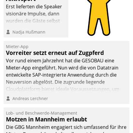
Erst lieferten die Speaker
visionäre Impulse, dann
wurden die Gäste selbst
aktiv und sammelten
Nadja Hußmann
methodisch
Vernetzungsideen fürs
Mieter-App
Quartier. Dazwischen
Vorreiter setzt erneut auf Zugpferd
zeigte Datatrain, was es
Vor rund einem Jahrzehnt hat die GESOBAU eine
Neues zu bieten hat.
Mieter-App eingeführt. Nun wird die von Datatrain
entwickelte SAP-integrierte Anwendung durch die
Neuversion abgelöst. Die zugrunde liegende
Cloudplattform bietet ideale Voraussetzungen, um
die Funktionalität der App zu erweitern und weitere
Andreas Lerchner
innovative Apps, auch von Drittanbietern, in SAP zu
integrieren.
Lob- und Beschwerde-Management
Motzen in Mannheim erlaubt
Die GBG Mannheim engagiert sich umfassend für ihre