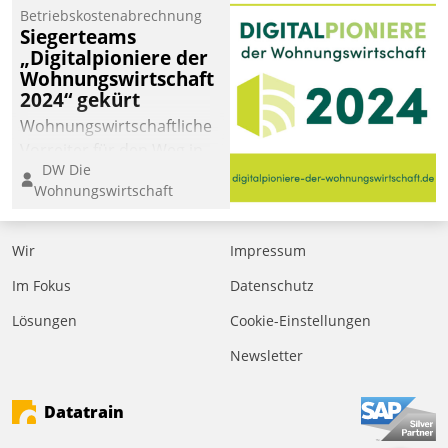
Betriebskostenabrechnung
Siegerteams
„Digitalpioniere der
Wohnungswirtschaft
2024“ gekürt
Wohnungswirtschaftliche
Vorreiter für den Weg in
DW Die
eine digitale Zukunft zu
Wohnungswirtschaft
finden, ist das Ziel des
Awards „Digitalpioniere
der
Wir
Impressum
Wohnungswirtschaft“.
Im Fokus
Datenschutz
Bewerben können sich
dafür ein Team
Lösungen
Cookie-Einstellungen
bestehend aus
Newsletter
Wohnungsunternehmen
und PropTech.
Datatrain