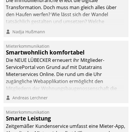
Die Immobilienbranche erlebt die digitale
Transformation. Doch muss man gleich alles über
den Haufen werfen? Wie lässt sich der Wandel
tatsächlich gestalten und umsetzen? Welche
Argumente zählen wirklich?
Nadja Hußmann
Mieterkommunikation
Smartwohnlich komfortabel
Die NEUE LÜBECKER erneuert ihr Mitglieder-
ServicePortal von Grund auf mit Datatrains
Mieterservices Online. Die rund um die Uhr
zugängliche Webapplikation ermöglicht den
Mitgliedern der Wohnungs­bau­genossenschaft die
Kontaktaufnahme per Smartphone, Tablet oder PC.
Andreas Lerchner
Mieterkommunikation
Smarte Leistung
Zeitgemäßer Kundenservice umfasst eine Mieter-App,