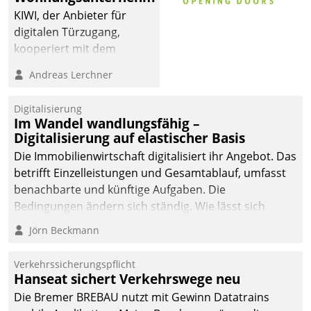
KIWI, der Anbieter für
digitalen Türzugang,
kooperiert mit dem
Beratungs- und
Andreas Lerchner
Softwareentwicklungshaus
Datatrain.
Digitalisierung
Im Wandel wandlungsfähig –
Digitalisierung auf elastischer Basis
Die Immobilienwirtschaft digitalisiert ihr Angebot. Das
betrifft Einzelleistungen und Gesamtablauf, umfasst
benachbarte und künftige Aufgaben. Die
Bedingungen ändern sich ständig. Wie lässt sich
technisch die Kontrolle wahren und zugleich Freiraum
Jörn Beckmann
fürs Wachsen öffnen?
Verkehrssicherungspflicht
Hanseat sichert Verkehrswege neu
Die Bremer BREBAU nutzt mit Gewinn Datatrains