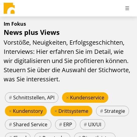
Im Fokus
News plus Views
Vorstöße, Neuigkeiten, Erfolgsgeschichten,
Interviews: Hier erfahren Sie im Detail, wie
wir digitalisieren und Sie profitieren können.
Steuern Sie über die Auswahl der Stichworte,
was Sie interessiert.
#
Schnittstellen, API
×
Kundenservice
×
Kundenstory
×
Drittsysteme
#
Strategie
#
Shared Service
#
ERP
#
UX/UI