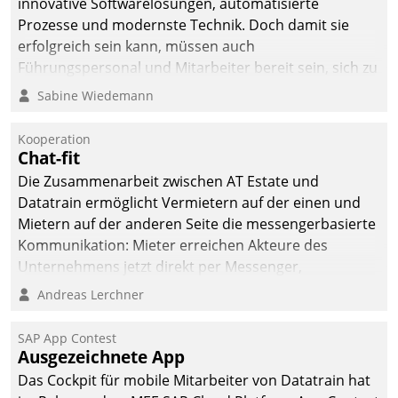
innovative Softwarelösungen, automatisierte
die Bereitschaft, sich zu überprüfen, zu hinterfragen
Prozesse und modernste Technik. Doch damit sie
und zu verändern.
erfolgreich sein kann, müssen auch
Führungspersonal und Mitarbeiter bereit sein, sich zu
verändern und anzupassen, sonst werden sie an ihr
Sabine Wiedemann
scheitern.
Kooperation
Chat-fit
Die Zusammenarbeit zwischen AT Estate und
Datatrain ermöglicht Vermietern auf der einen und
Mietern auf der anderen Seite die messengerbasierte
Kommunikation: Mieter erreichen Akteure des
Unternehmens jetzt direkt per Messenger,
Mitarbeiter oder Dienstleister empfangen oder
Andreas Lerchner
versenden die Nachrichten via Cockpit.
SAP App Contest
Ausgezeichnete App
Das Cockpit für mobile Mitarbeiter von Datatrain hat