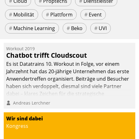
#
Cloud
#
Proptechs
#
Dienstleister
#
Mobilität
#
Plattform
#
Event
#
Machine Learning
#
Beko
#
UVI
Workout 2019
Chatbot trifft Cloudscout
Es ist Datatrains 10. Workout in Folge, vor einem
Jahrzehnt hat das 20-jährige Unternehmen das erste
Anwendertreffen organisiert. Beiträge und Besucher
haben sich verdoppelt, diesmal sind viele Partner
dabei – klares Zeichen für die strategische
Fokussierung auf den Kunden.
Andreas Lerchner
Wir sind dabei
Kongress