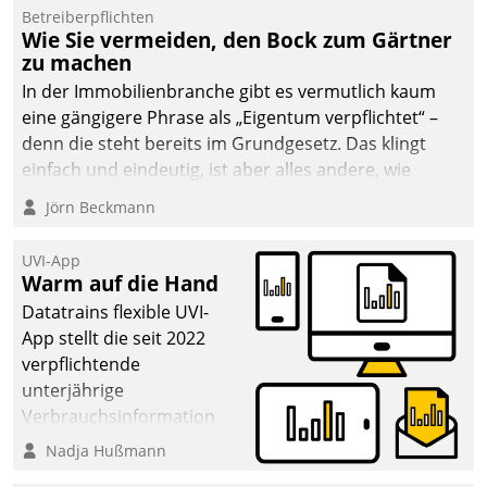
Betreiberpflichten
Wie Sie vermeiden, den Bock zum Gärtner
zu machen
In der Immobilienbranche gibt es vermutlich kaum
eine gängigere Phrase als „Eigentum verpflichtet“ –
denn die steht bereits im Grundgesetz. Das klingt
einfach und eindeutig, ist aber alles andere, wie
Branchenbeschäftigte wissen. Denn mit der
Jörn Beckmann
Verantwortung folgen Verpflichtungen.
UVI-App
Warm auf die Hand
Datatrains flexible UVI-
App stellt die seit 2022
verpflichtende
unterjährige
Verbrauchsinformation
schnell, zuverlässig und
Nadja Hußmann
leicht bekömmlich bereit: