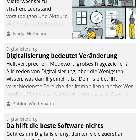
Mieterwechsel zu
straffen, Leerstand
vorzubeugen und Akteure
wie Prozesse fließend zu
vernetzen, nutzt die
Nadja Hußmann
Berliner Gewobag seit
Jahresbeginn eine
Digitalisierung
Überblick, Einsicht und
Digitalisierung bedeutet Veränderung
Eingriff bietende Lösung.
Heilsversprechen, Modewort, großes Fragezeichen?
Zur Entwicklung setzte
Alle reden von Digitalisierung, aber die Wenigsten
man auf
wissen, was damit gemeint ist. Denn sie betrifft
Cloudtechnologie,
verschiedenste Bereiche der Immobilienbranche: Wer
bewährte und Startup-
fundiert über sie sprechen will, muss zuerst Begriffe
Partner sowie erstmals
klären. Ein Aspekt ist die betriebliche Optimierung:
Sabine Wiedemann
agile Projektmethoden.
Moderne Softwarelösungen ermöglichen große
Einsparungen durch optimierte und automatisierte
Digitalisierung
Prozesse. Doch man darf nicht zu viel erwarten: Allein
Da hilft die beste Software nichts
mit der Einführung einer neuen Software ist es nicht
Geht es um Digitalisierung, denken viele zuerst an
getan. Die Digitalisierung erfordert von Unternehmen