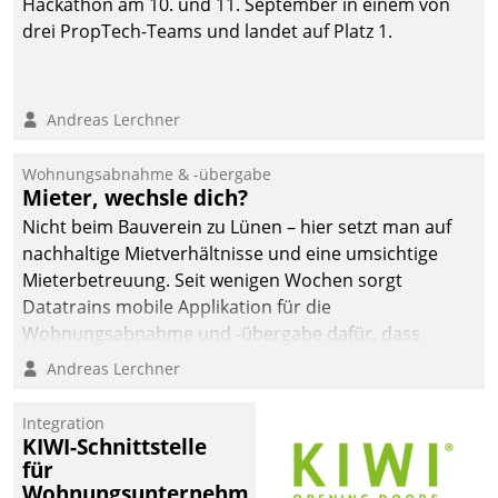
Hackathon am 10. und 11. September in einem von
drei PropTech-Teams und landet auf Platz 1.
Andreas Lerchner
Wohnungsabnahme & -übergabe
Mieter, wechsle dich?
Nicht beim Bauverein zu Lünen – hier setzt man auf
nachhaltige Mietverhältnisse und eine umsichtige
Mieterbetreuung. Seit wenigen Wochen sorgt
Datatrains mobile Applikation für die
Wohnungsabnahme und -übergabe dafür, dass
Mieter wohlgeordnet kommen und, so es sein muss,
Andreas Lerchner
gehen können.
Integration
KIWI-Schnittstelle
für
Wohnungsunternehmen