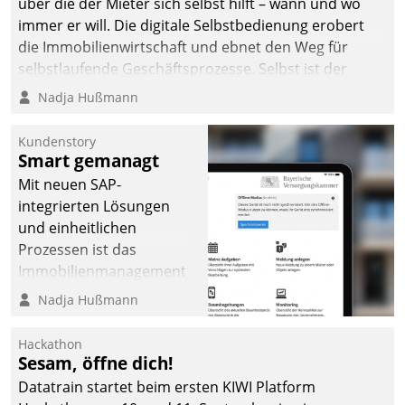
über die der Mieter sich selbst hilft – wann und wo
immer er will. Die digitale Selbstbedienung erobert
die Immobilienwirtschaft und ebnet den Weg für
selbstlaufende Geschäftsprozesse. Selbst ist der
Kunde und smart der Serviceanbieter.
Nadja Hußmann
Kundenstory
Smart gemanagt
Mit neuen SAP-
integrierten Lösungen
und einheitlichen
Prozessen ist das
Immobilienmanagement
der Bayerischen
Nadja Hußmann
Versorgungskammer im
Ressort Kapitalanlage für
Hackathon
künftige Aufgaben und
Sesam, öffne dich!
Herausforderungen
Datatrain startet beim ersten KIWI Platform
gerüstet.