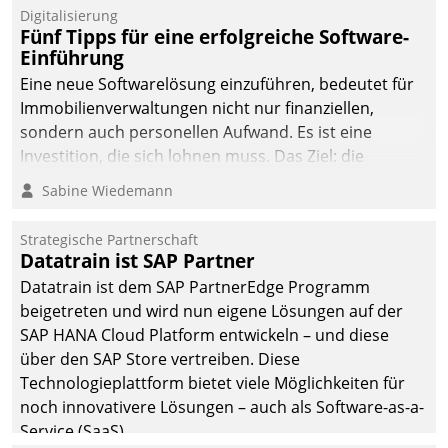
Digitalisierung
Fünf Tipps für eine erfolgreiche Software-
Einführung
Eine neue Softwarelösung einzuführen, bedeutet für
Immobilienverwaltungen nicht nur finanziellen,
sondern auch personellen Aufwand. Es ist eine
Investition, die sich lohnen muss. Das Ziel: die
nachhaltige Optimierung der Geschäftsabläufe. Damit
Sabine Wiedemann
dieses Ziel erreicht wird, sollten einige Grundregeln
befolgt werden.
Strategische Partnerschaft
Datatrain ist SAP Partner
Datatrain ist dem SAP PartnerEdge Programm
beigetreten und wird nun eigene Lösungen auf der
SAP HANA Cloud Platform entwickeln – und diese
über den SAP Store vertreiben. Diese
Technologieplattform bietet viele Möglichkeiten für
noch innovativere Lösungen – auch als Software-as-a-
Service (SaaS).