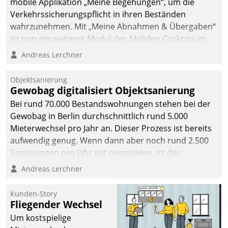
mobile Applikation „Meine Begehungen“, um die
Verkehrssicherungspflicht in ihren Beständen
wahrzunehmen. Mit „Meine Abnahmen & Übergaben“
ist nun ein weiteres Modul des Mobilen Cockpits im
Einsatz.
Andreas Lerchner
Objektsanierung
Gewobag digitalisiert Objektsanierung
Bei rund 70.000 Bestandswohnungen stehen bei der
Gewobag in Berlin durchschnittlich rund 5.000
Mieterwechsel pro Jahr an. Dieser Prozess ist bereits
aufwendig genug. Wenn dann aber noch rund 2.500
Sanierungen pro Jahr mit reinspielen, ist der
Betreuungs- und Organisationsaufwand immens. Im
Andreas Lerchner
Rahmen ihrer Digitalisierungsstrategie hat das
kommunale Wohnungsbauunternehmen daher
Kunden-Story
gemeinsam mit der Berliner Datatrain GmbH den
Fliegender Wechsel
Teilprozess der Objektsanierung digitalisiert.
Um kostspielige