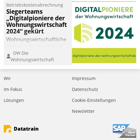
Betriebskostenabrechnung
Siegerteams
„Digitalpioniere der
Wohnungswirtschaft
2024“ gekürt
Wohnungswirtschaftliche
Vorreiter für den Weg in
DW Die
eine digitale Zukunft zu
Wohnungswirtschaft
finden, ist das Ziel des
Awards „Digitalpioniere
der
Wir
Impressum
Wohnungswirtschaft“.
Im Fokus
Datenschutz
Bewerben können sich
dafür ein Team
Lösungen
Cookie-Einstellungen
bestehend aus
Newsletter
Wohnungsunternehmen
und PropTech.
Datatrain