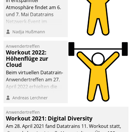
In entspannter
Atmosphäre findet am 6.
und 7. Mai Datatrains
Netzwerk-Event im
Kunden- und Partnerkreis
Nadja Hußmann
statt. Zentrale Frage: Wie
lassen sich
Anwendertreffen
Mammutprojekte
Workout 2022:
meistern und Workloads
Höhenflüge zur
Cloud
wuppen – bei zunehmend
anspruchsvollen
Beim virtuellen Datatrain-
Aufgaben und
Anwendertreffen am 27.
abnehmendem
April 2022 erhielten die
Nachwuchs?
Teilnehmerinnen und
Andreas Lerchner
Teilnehmer kurzweilige
Einblicke in innovative
Anwendertreffen
Cloud-Strategien und -
Workout 2021: Digital Diversity
Lösungen mit hohem
Am 28. April 2021 fand Datatrains 11. Workout statt,
Zukunftspotenzial.