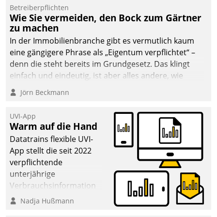
Betreiberpflichten
Wie Sie vermeiden, den Bock zum Gärtner
zu machen
In der Immobilienbranche gibt es vermutlich kaum
eine gängigere Phrase als „Eigentum verpflichtet“ –
denn die steht bereits im Grundgesetz. Das klingt
einfach und eindeutig, ist aber alles andere, wie
Branchenbeschäftigte wissen. Denn mit der
Jörn Beckmann
Verantwortung folgen Verpflichtungen.
UVI-App
Warm auf die Hand
Datatrains flexible UVI-
App stellt die seit 2022
verpflichtende
unterjährige
Verbrauchsinformation
schnell, zuverlässig und
Nadja Hußmann
leicht bekömmlich bereit: