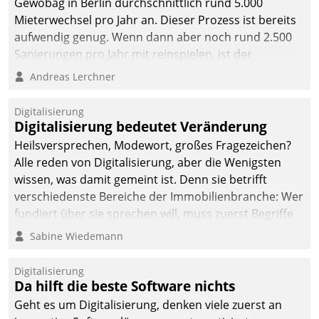
Gewobag in Berlin durchschnittlich rund 5.000
Mieterwechsel pro Jahr an. Dieser Prozess ist bereits
aufwendig genug. Wenn dann aber noch rund 2.500
Sanierungen pro Jahr mit reinspielen, ist der
Betreuungs- und Organisationsaufwand immens. Im
Andreas Lerchner
Rahmen ihrer Digitalisierungsstrategie hat das
kommunale Wohnungsbauunternehmen daher
Digitalisierung
gemeinsam mit der Berliner Datatrain GmbH den
Digitalisierung bedeutet Veränderung
Teilprozess der Objektsanierung digitalisiert.
Heilsversprechen, Modewort, großes Fragezeichen?
Alle reden von Digitalisierung, aber die Wenigsten
wissen, was damit gemeint ist. Denn sie betrifft
verschiedenste Bereiche der Immobilienbranche: Wer
fundiert über sie sprechen will, muss zuerst Begriffe
klären. Ein Aspekt ist die betriebliche Optimierung:
Sabine Wiedemann
Moderne Softwarelösungen ermöglichen große
Einsparungen durch optimierte und automatisierte
Digitalisierung
Prozesse. Doch man darf nicht zu viel erwarten: Allein
Da hilft die beste Software nichts
mit der Einführung einer neuen Software ist es nicht
Geht es um Digitalisierung, denken viele zuerst an
getan. Die Digitalisierung erfordert von Unternehmen