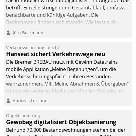
Die Immobilienwirtschaft digitalisiert ihr Angebot. Das
betrifft Einzelleistungen und Gesamtablauf, umfasst
benachbarte und künftige Aufgaben. Die
Bedingungen ändern sich ständig. Wie lässt sich
technisch die Kontrolle wahren und zugleich Freiraum
Jörn Beckmann
fürs Wachsen öffnen?
Verkehrssicherungspflicht
Hanseat sichert Verkehrswege neu
Die Bremer BREBAU nutzt mit Gewinn Datatrains
mobile Applikation „Meine Begehungen“, um die
Verkehrssicherungspflicht in ihren Beständen
wahrzunehmen. Mit „Meine Abnahmen & Übergaben“
ist nun ein weiteres Modul des Mobilen Cockpits im
Einsatz.
Andreas Lerchner
Objektsanierung
Gewobag digitalisiert Objektsanierung
Bei rund 70.000 Bestandswohnungen stehen bei der