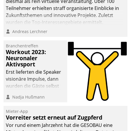
diesmal als rein virtuelle Veranstaltung. Über 100
Teilnehmer erhielten straff organisierte Einblicke in
Zukunftsthemen und innovative Projekte. Zuletzt
wurden die Top-Interessengebiete ermittelt.
Andreas Lerchner
Branchentreffen
Workout 2023:
Neuronaler
Aktivsport
Erst lieferten die Speaker
visionäre Impulse, dann
wurden die Gäste selbst
aktiv und sammelten
Nadja Hußmann
methodisch
Vernetzungsideen fürs
Mieter-App
Quartier. Dazwischen
Vorreiter setzt erneut auf Zugpferd
zeigte Datatrain, was es
Vor rund einem Jahrzehnt hat die GESOBAU eine
Neues zu bieten hat.