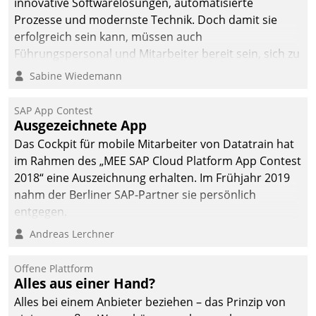
innovative Softwarelösungen, automatisierte
die Bereitschaft, sich zu überprüfen, zu hinterfragen
Prozesse und modernste Technik. Doch damit sie
und zu verändern.
erfolgreich sein kann, müssen auch
Führungspersonal und Mitarbeiter bereit sein, sich zu
verändern und anzupassen, sonst werden sie an ihr
Sabine Wiedemann
scheitern.
SAP App Contest
Ausgezeichnete App
Das Cockpit für mobile Mitarbeiter von Datatrain hat
im Rahmen des „MEE SAP Cloud Platform App Contest
2018“ eine Auszeichnung erhalten. Im Frühjahr 2019
nahm der Berliner SAP-Partner sie persönlich
entgegen.
Andreas Lerchner
Offene Plattform
Alles aus einer Hand?
Alles bei einem Anbieter beziehen – das Prinzip von