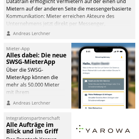
Datatrain ermöglicht Vermietern auf der einen und
man auf
Mietern auf der anderen Seite die messengerbasierte
Cloudtechnologie,
Kommunikation: Mieter erreichen Akteure des
bewährte und Startup-
Unternehmens jetzt direkt per Messenger,
Partner sowie erstmals
Mitarbeiter oder Dienstleister empfangen oder
Andreas Lerchner
agile Projektmethoden.
versenden die Nachrichten via Cockpit.
Mieter-App
Alles dabei: Die neue
SWSG-MieterApp
Über die SWSG-
MieterApp können die
mehr als 50.000 Mieter
mit ihrem
Wohnungsunternehmen
Andreas Lerchner
kommunizieren, auf dem
Laufenden bleiben, Daten
Integrationspartnerschaft
einsehen und ändern
Alle Aufträge im
oder
Blick und im Griff
Schadensmeldungen