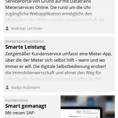
ServicePortal von Grund auf mit Datatrains
Mieterservices Online. Die rund um die Uhr
zugängliche Webapplikation ermöglicht den
Mitgliedern der Wohnungs­bau­genossenschaft die
Kontaktaufnahme per Smartphone, Tablet oder PC.
Andreas Lerchner
Mieterkommunikation
Smarte Leistung
Zeitgemäßer Kundenservice umfasst eine Mieter-App,
über die der Mieter sich selbst hilft – wann und wo
immer er will. Die digitale Selbstbedienung erobert
die Immobilienwirtschaft und ebnet den Weg für
selbstlaufende Geschäftsprozesse. Selbst ist der
Kunde und smart der Serviceanbieter.
Nadja Hußmann
Kundenstory
Smart gemanagt
Mit neuen SAP-