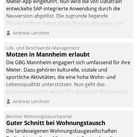
Mieter-App eingeführt. Nun wird die von Datatrain
entwickelte SAP-integrierte Anwendung durch die
Neuversion abgelöst. Die zugrunde liegende
Cloudplattform bietet ideale Voraussetzungen, um
die Funktionalität der App zu erweitern und weitere
Andreas Lerchner
innovative Apps, auch von Drittanbietern, in SAP zu
integrieren.
Lob- und Beschwerde-Management
Motzen in Mannheim erlaubt
Die GBG Mannheim engagiert sich umfassend für ihre
Mieter. Dazu gehören kulturelle, soziale und
sportliche Aktivitäten, die eine hohe Wohn- und
Lebensqualität unterstützen. Nun geht das
Engagement noch weiter: Für die zügige Bearbeitung
von Beschwerden – oder Lob – richtet das
Andreas Lerchner
Unternehmen mit Datatrains Applikation fürs Lob-
und Beschwerde-Management einen eigenen Kanal
Berliner Wohnungstauschportal
ein.
Guter Schnitt bei Wohnungstausch
Die landeseigenen Wohnungsbaugesellschaften