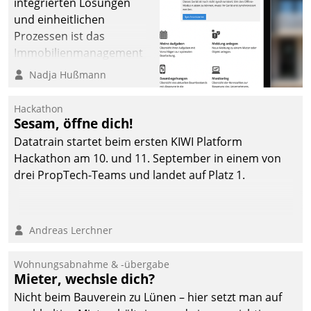
integrierten Lösungen
und einheitlichen
Prozessen ist das
Immobilienmanagement
der Bayerischen
Nadja Hußmann
Versorgungskammer im
Ressort Kapitalanlage für
Hackathon
künftige Aufgaben und
Sesam, öffne dich!
Herausforderungen
Datatrain startet beim ersten KIWI Platform
gerüstet.
Hackathon am 10. und 11. September in einem von
drei PropTech-Teams und landet auf Platz 1.
Andreas Lerchner
Wohnungsabnahme & -übergabe
Mieter, wechsle dich?
Nicht beim Bauverein zu Lünen – hier setzt man auf