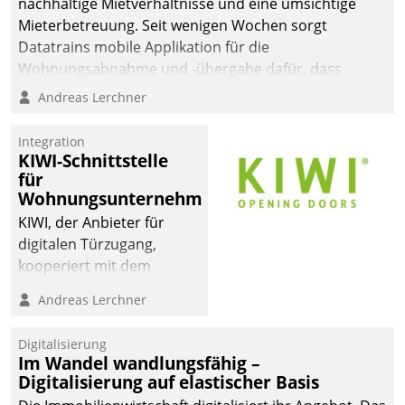
nachhaltige Mietverhältnisse und eine umsichtige
Mieterbetreuung. Seit wenigen Wochen sorgt
Datatrains mobile Applikation für die
Wohnungsabnahme und -übergabe dafür, dass
Mieter wohlgeordnet kommen und, so es sein muss,
Andreas Lerchner
gehen können.
Integration
KIWI-Schnittstelle
für
Wohnungsunternehmen
KIWI, der Anbieter für
digitalen Türzugang,
kooperiert mit dem
Beratungs- und
Andreas Lerchner
Softwareentwicklungshaus
Datatrain.
Digitalisierung
Im Wandel wandlungsfähig –
Digitalisierung auf elastischer Basis