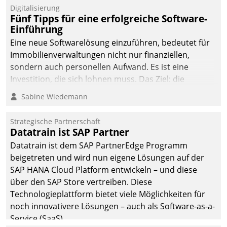
Digitalisierung
Fünf Tipps für eine erfolgreiche Software-
Einführung
Eine neue Softwarelösung einzuführen, bedeutet für
Immobilienverwaltungen nicht nur finanziellen,
sondern auch personellen Aufwand. Es ist eine
Investition, die sich lohnen muss. Das Ziel: die
nachhaltige Optimierung der Geschäftsabläufe. Damit
Sabine Wiedemann
dieses Ziel erreicht wird, sollten einige Grundregeln
befolgt werden.
Strategische Partnerschaft
Datatrain ist SAP Partner
Datatrain ist dem SAP PartnerEdge Programm
beigetreten und wird nun eigene Lösungen auf der
SAP HANA Cloud Platform entwickeln – und diese
über den SAP Store vertreiben. Diese
Technologieplattform bietet viele Möglichkeiten für
noch innovativere Lösungen – auch als Software-as-a-
Service (SaaS).