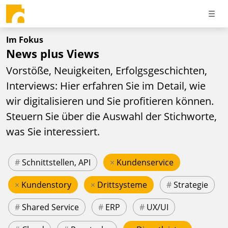
Im Fokus
News plus Views
Vorstöße, Neuigkeiten, Erfolgsgeschichten,
Interviews: Hier erfahren Sie im Detail, wie
wir digitalisieren und Sie profitieren können.
Steuern Sie über die Auswahl der Stichworte,
was Sie interessiert.
#
Schnittstellen, API
×
Kundenservice
×
Kundenstory
×
Drittsysteme
#
Strategie
#
Shared Service
#
ERP
#
UX/UI