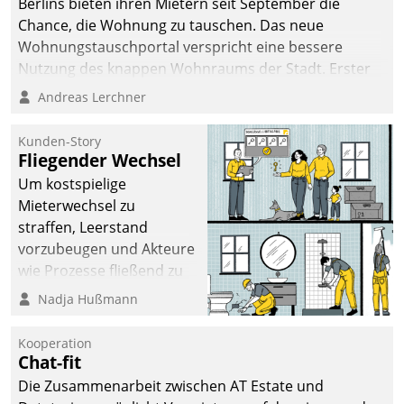
Berlins bieten ihren Mietern seit September die
Chance, die Wohnung zu tauschen. Das neue
Wohnungstauschportal verspricht eine bessere
Nutzung des knappen Wohnraums der Stadt. Erster
Anwendungsfall für Datatrains Lösung API-Hub mit
Andreas Lerchner
Schnittstellen zu den ERP-Systemen der
Unternehmen.
Kunden-Story
Fliegender Wechsel
Um kostspielige
Mieterwechsel zu
straffen, Leerstand
vorzubeugen und Akteure
wie Prozesse fließend zu
vernetzen, nutzt die
Nadja Hußmann
Berliner Gewobag seit
Jahresbeginn eine
Kooperation
Überblick, Einsicht und
Chat-fit
Eingriff bietende Lösung.
Die Zusammenarbeit zwischen AT Estate und
Zur Entwicklung setzte