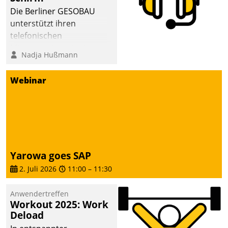
sich dabei für den Betrieb
Die Berliner GESOBAU
der Lösung über die SAP
unterstützt ihren
Cloud Platform
telefonischen
entschieden - als erstes
Mieterservice mit einem
Nadja Hußmann
Unternehmen am
digitalen Cockpit, das
Wohnungsmarkt.
situationsbezogen
Webinar
passende Fragen und
Schlagworte auswirft.
Eine intuitive
Dialogführung ermöglicht
dem externen
Serviceteam, Anrufe von
Yarowa goes SAP
Mietenden zügiger und
2. Juli 2026
11:00
–
11:30
effizienter zu bearbeiten.
Anwendertreffen
Workout 2025: Work
Deload