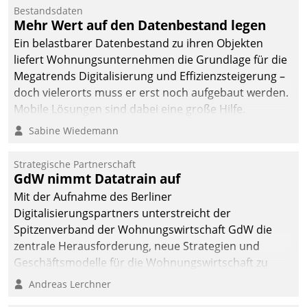
Die monatlichen
Bestandsdaten
Mitteilungen zum
Mehr Wert auf den Datenbestand legen
Heizungs- und
Ein belastbarer Datenbestand zu ihren Objekten
Wasserverbrauch gehen
liefert Wohnungsunternehmen die Grundlage für die
automatisiert, vollständig
Megatrends Digitalisierung und Effizienzsteigerung –
und auf Wunsch über
doch vielerorts muss er erst noch aufgebaut werden.
mehrere zuvor
Mobile Lösungen sind dabei eine große Hilfe.
festgelegte
Sabine Wiedemann
Kommunikationswege bei
den Empfängern ein.
Strategische Partnerschaft
GdW nimmt Datatrain auf
Mit der Aufnahme des Berliner
Digitalisierungspartners unterstreicht der
Spitzenverband der Wohnungswirtschaft GdW die
zentrale Herausforderung, neue Strategien und
Geschäftsmodelle für die Wohnungswirtschaft zu
entwickeln.
Andreas Lerchner