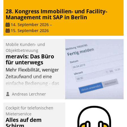
28. Kongress Immobilien- und Facility-
Management mit SAP in Berlin
14. September 2026
–
15. September 2026
Mobile Kunden- und
Objektbetreuung
meravis: Das Büro
für unterwegs
Mehr Flexibilität, weniger
Zeitaufwand und eine
einfache Bedienung - das
verspricht das aktuelle
Andreas Lerchner
Cockpit für mobile
Mitarbeiter von
Cockpit für telefonischen
Datatrain. Die meravis
Mieterservice
Wohnungsbau- und
Alles auf dem
Immobilien GmbH hat
Schirm