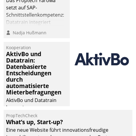
Das Proptech Yarowa
abgeben – rund um die
setzt auf SAP-
Uhr.
Schnittstellenkompetenz:
Datatrain integriert
Yarowas Portal zur
Nadja Hußmann
Vergabe und Verwaltung
von Aufträgen der
Kooperation
operativen
AktivBo und
Instandhaltung in die
Datatrain:
Datenbasierte
SAP-Systemlandschaft
Entscheidungen
deutscher
durch
Wohnungsunternehmen
automatisierte
– und beschleunigt damit
Mieterbefragungen
den Weg vom
AktivBo und Datatrain
Mieteranliegen zum
kooperieren –
Dienstleisterauftrag.
Immobilienunternehmen
PropTechCheck
What’s up, Start-up?
profitieren: Die nahtlose
Integration der Lösungen
Eine neue Website führt innovationsfreudige