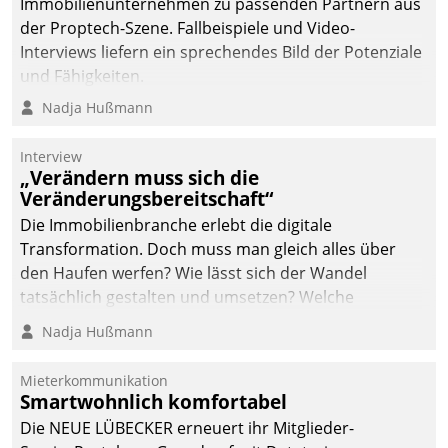
von AktivBo und
Immobilienunternehmen zu passenden Partnern aus
Datatrain ermöglicht
der Proptech-Szene. Fallbeispiele und Video-
automatisiert ausgelöste,
Interviews liefern ein sprechendes Bild der Potenziale
zielgerichtete
und Fähigkeiten.
Mieterbefragungen – eine
Nadja Hußmann
starke Grundlage für
intelligente,
Interview
datengestützte
„Verändern muss sich die
Entscheidungen.
Veränderungsbereitschaft“
Die Immobilienbranche erlebt die digitale
Transformation. Doch muss man gleich alles über
den Haufen werfen? Wie lässt sich der Wandel
tatsächlich gestalten und umsetzen? Welche
Argumente zählen wirklich?
Nadja Hußmann
Mieterkommunikation
Smartwohnlich komfortabel
Die NEUE LÜBECKER erneuert ihr Mitglieder-