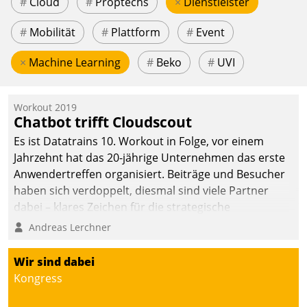
#
Cloud
#
Proptechs
×
Dienstleister
#
Mobilität
#
Plattform
#
Event
×
Machine Learning
#
Beko
#
UVI
Workout 2019
Chatbot trifft Cloudscout
Es ist Datatrains 10. Workout in Folge, vor einem
Jahrzehnt hat das 20-jährige Unternehmen das erste
Anwendertreffen organisiert. Beiträge und Besucher
haben sich verdoppelt, diesmal sind viele Partner
dabei – klares Zeichen für die strategische
Fokussierung auf den Kunden.
Andreas Lerchner
Wir sind dabei
Kongress