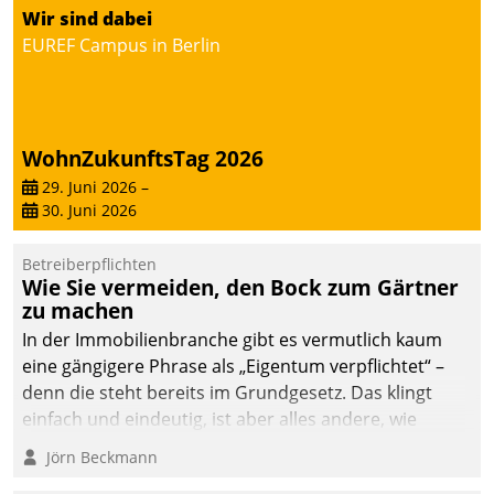
Wir sind dabei
deutscher
EUREF Campus in Berlin
Wohnungsunternehmen
– und beschleunigt damit
den Weg vom
Mieteranliegen zum
Dienstleisterauftrag.
WohnZukunftsTag 2026
29. Juni 2026
–
30. Juni 2026
Betreiberpflichten
Wie Sie vermeiden, den Bock zum Gärtner
zu machen
In der Immobilienbranche gibt es vermutlich kaum
eine gängigere Phrase als „Eigentum verpflichtet“ –
denn die steht bereits im Grundgesetz. Das klingt
einfach und eindeutig, ist aber alles andere, wie
Branchenbeschäftigte wissen. Denn mit der
Jörn Beckmann
Verantwortung folgen Verpflichtungen.