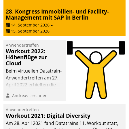
28. Kongress Immobilien- und Facility-
Management mit SAP in Berlin
14. September 2026
–
15. September 2026
Anwendertreffen
Workout 2022:
Höhenflüge zur
Cloud
Beim virtuellen Datatrain-
Anwendertreffen am 27.
April 2022 erhielten die
Teilnehmerinnen und
Andreas Lerchner
Teilnehmer kurzweilige
Einblicke in innovative
Anwendertreffen
Cloud-Strategien und -
Workout 2021: Digital Diversity
Lösungen mit hohem
Am 28. April 2021 fand Datatrains 11. Workout statt,
Zukunftspotenzial.