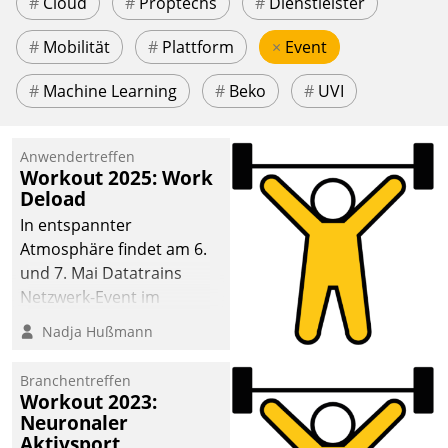
#
Cloud
#
Proptechs
#
Dienstleister
#
Mobilität
#
Plattform
×
Event
#
Machine Learning
#
Beko
#
UVI
Anwendertreffen
Workout 2025: Work
Deload
In entspannter
Atmosphäre findet am 6.
und 7. Mai Datatrains
Netzwerk-Event im
Kunden- und Partnerkreis
Nadja Hußmann
statt. Zentrale Frage: Wie
lassen sich
Branchentreffen
Mammutprojekte
Workout 2023:
meistern und Workloads
Neuronaler
Aktivsport
wuppen – bei zunehmend