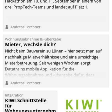
Hackathon am 10. und 11. September in einem von
drei PropTech-Teams und landet auf Platz 1.
Andreas Lerchner
Wohnungsabnahme & -übergabe
Mieter, wechsle dich?
Nicht beim Bauverein zu Lünen – hier setzt man auf
nachhaltige Mietverhältnisse und eine umsichtige
Mieterbetreuung. Seit wenigen Wochen sorgt
Datatrains mobile Applikation für die
Wohnungsabnahme und -übergabe dafür, dass
Mieter wohlgeordnet kommen und, so es sein muss,
Andreas Lerchner
gehen können.
Integration
KIWI-Schnittstelle
für
Wohnungsunternehmen