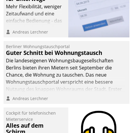
Mehr Flexibilität, weniger
Zeitaufwand und eine
einfache Bedienung - das
verspricht das aktuelle
Andreas Lerchner
Cockpit für mobile
Mitarbeiter von
Berliner Wohnungstauschportal
Datatrain. Die meravis
Guter Schnitt bei Wohnungstausch
Wohnungsbau- und
Die landeseigenen Wohnungsbaugesellschaften
Immobilien GmbH hat
Berlins bieten ihren Mietern seit September die
sich dabei für den Betrieb
Chance, die Wohnung zu tauschen. Das neue
der Lösung über die SAP
Wohnungstauschportal verspricht eine bessere
Cloud Platform
Nutzung des knappen Wohnraums der Stadt. Erster
entschieden - als erstes
Anwendungsfall für Datatrains Lösung API-Hub mit
Andreas Lerchner
Unternehmen am
Schnittstellen zu den ERP-Systemen der
Wohnungsmarkt.
Unternehmen.
Cockpit für telefonischen
Mieterservice
Alles auf dem
Schirm