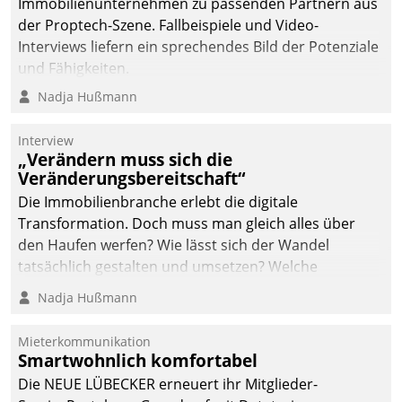
von AktivBo und
Immobilienunternehmen zu passenden Partnern aus
Datatrain ermöglicht
der Proptech-Szene. Fallbeispiele und Video-
automatisiert ausgelöste,
Interviews liefern ein sprechendes Bild der Potenziale
zielgerichtete
und Fähigkeiten.
Mieterbefragungen – eine
Nadja Hußmann
starke Grundlage für
intelligente,
Interview
datengestützte
„Verändern muss sich die
Entscheidungen.
Veränderungsbereitschaft“
Die Immobilienbranche erlebt die digitale
Transformation. Doch muss man gleich alles über
den Haufen werfen? Wie lässt sich der Wandel
tatsächlich gestalten und umsetzen? Welche
Argumente zählen wirklich?
Nadja Hußmann
Mieterkommunikation
Smartwohnlich komfortabel
Die NEUE LÜBECKER erneuert ihr Mitglieder-