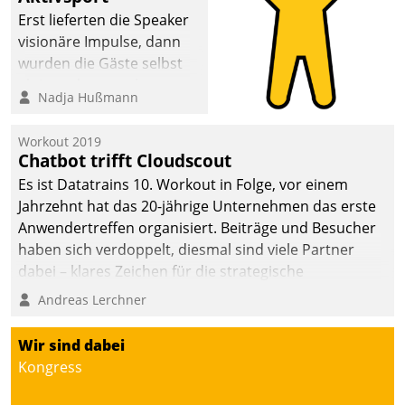
anspruchsvollen
Erst lieferten die Speaker
Aufgaben und
visionäre Impulse, dann
abnehmendem
wurden die Gäste selbst
Nachwuchs?
aktiv und sammelten
Nadja Hußmann
methodisch
Vernetzungsideen fürs
Workout 2019
Quartier. Dazwischen
Chatbot trifft Cloudscout
zeigte Datatrain, was es
Es ist Datatrains 10. Workout in Folge, vor einem
Neues zu bieten hat.
Jahrzehnt hat das 20-jährige Unternehmen das erste
Anwendertreffen organisiert. Beiträge und Besucher
haben sich verdoppelt, diesmal sind viele Partner
dabei – klares Zeichen für die strategische
Fokussierung auf den Kunden.
Andreas Lerchner
Wir sind dabei
Kongress