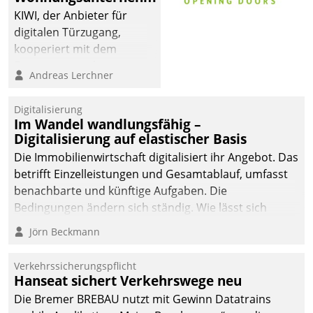
KIWI, der Anbieter für
digitalen Türzugang,
kooperiert mit dem
Beratungs- und
Andreas Lerchner
Softwareentwicklungshaus
Datatrain.
Digitalisierung
Im Wandel wandlungsfähig –
Digitalisierung auf elastischer Basis
Die Immobilienwirtschaft digitalisiert ihr Angebot. Das
betrifft Einzelleistungen und Gesamtablauf, umfasst
benachbarte und künftige Aufgaben. Die
Bedingungen ändern sich ständig. Wie lässt sich
technisch die Kontrolle wahren und zugleich Freiraum
Jörn Beckmann
fürs Wachsen öffnen?
Verkehrssicherungspflicht
Hanseat sichert Verkehrswege neu
Die Bremer BREBAU nutzt mit Gewinn Datatrains