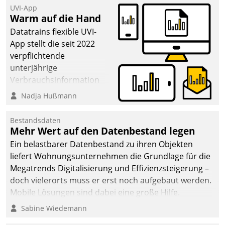
UVI-App
Warm auf die Hand
Datatrains flexible UVI-
App stellt die seit 2022
verpflichtende
unterjährige
Verbrauchsinformation
schnell, zuverlässig und
Nadja Hußmann
leicht bekömmlich bereit:
Die monatlichen
Bestandsdaten
Mitteilungen zum
Mehr Wert auf den Datenbestand legen
Heizungs- und
Ein belastbarer Datenbestand zu ihren Objekten
Wasserverbrauch gehen
liefert Wohnungsunternehmen die Grundlage für die
automatisiert, vollständig
Megatrends Digitalisierung und Effizienzsteigerung –
und auf Wunsch über
doch vielerorts muss er erst noch aufgebaut werden.
mehrere zuvor
Mobile Lösungen sind dabei eine große Hilfe.
festgelegte
Sabine Wiedemann
Kommunikationswege bei
den Empfängern ein.