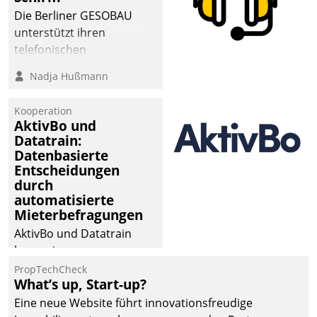
Die Berliner GESOBAU
unterstützt ihren
telefonischen
Mieterservice mit einem
Nadja Hußmann
digitalen Cockpit, das
situationsbezogen
Kooperation
passende Fragen und
AktivBo und
Schlagworte auswirft.
Datatrain:
Eine intuitive
Datenbasierte
Entscheidungen
Dialogführung ermöglicht
durch
dem externen
automatisierte
Serviceteam, Anrufe von
Mieterbefragungen
Mietenden zügiger und
AktivBo und Datatrain
effizienter zu bearbeiten.
kooperieren –
Immobilienunternehmen
PropTechCheck
What’s up, Start-up?
profitieren: Die nahtlose
Integration der Lösungen
Eine neue Website führt innovationsfreudige