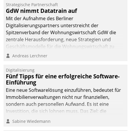
Strategische Partnerschaft
GdW nimmt Datatrain auf
Mit der Aufnahme des Berliner
Digitalisierungspartners unterstreicht der
Spitzenverband der Wohnungswirtschaft GdW die
zentrale Herausforderung, neue Strategien und
Geschäftsmodelle für die Wohnungswirtschaft zu
entwickeln.
Andreas Lerchner
Digitalisierung
Fünf Tipps für eine erfolgreiche Software-
Einführung
Eine neue Softwarelösung einzuführen, bedeutet für
Immobilienverwaltungen nicht nur finanziellen,
sondern auch personellen Aufwand. Es ist eine
Investition, die sich lohnen muss. Das Ziel: die
nachhaltige Optimierung der Geschäftsabläufe. Damit
Sabine Wiedemann
dieses Ziel erreicht wird, sollten einige Grundregeln