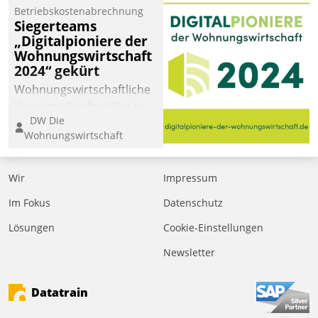
Betriebskostenabrechnung
Siegerteams
„Digitalpioniere der
Wohnungswirtschaft
2024“ gekürt
Wohnungswirtschaftliche
Vorreiter für den Weg in
DW Die
eine digitale Zukunft zu
Wohnungswirtschaft
finden, ist das Ziel des
Awards „Digitalpioniere
der
Wir
Impressum
Wohnungswirtschaft“.
Im Fokus
Datenschutz
Bewerben können sich
dafür ein Team
Lösungen
Cookie-Einstellungen
bestehend aus
Newsletter
Wohnungsunternehmen
und PropTech.
Datatrain