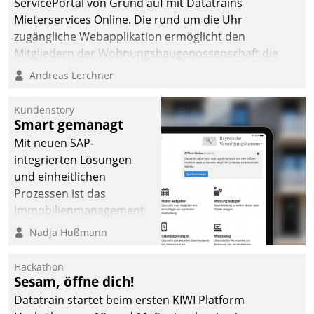
ServicePortal von Grund auf mit Datatrains
Mieterservices Online. Die rund um die Uhr
zugängliche Webapplikation ermöglicht den
Mitgliedern der Wohnungs­bau­genossenschaft die
Kontaktaufnahme per Smartphone, Tablet oder PC.
Andreas Lerchner
Kundenstory
Smart gemanagt
Mit neuen SAP-
integrierten Lösungen
und einheitlichen
Prozessen ist das
Immobilienmanagement
der Bayerischen
Nadja Hußmann
Versorgungskammer im
Ressort Kapitalanlage für
Hackathon
künftige Aufgaben und
Sesam, öffne dich!
Herausforderungen
Datatrain startet beim ersten KIWI Platform
gerüstet.