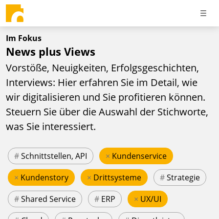
Im Fokus
News plus Views
Vorstöße, Neuigkeiten, Erfolgsgeschichten,
Interviews: Hier erfahren Sie im Detail, wie
wir digitalisieren und Sie profitieren können.
Steuern Sie über die Auswahl der Stichworte,
was Sie interessiert.
#
Schnittstellen, API
×
Kundenservice
×
Kundenstory
×
Drittsysteme
#
Strategie
#
Shared Service
#
ERP
×
UX/UI