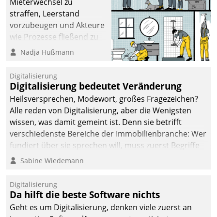
Mieterwechsel zu
straffen, Leerstand
vorzubeugen und Akteure
wie Prozesse fließend zu
vernetzen, nutzt die
Nadja Hußmann
Berliner Gewobag seit
Jahresbeginn eine
Digitalisierung
Überblick, Einsicht und
Digitalisierung bedeutet Veränderung
Eingriff bietende Lösung.
Heilsversprechen, Modewort, großes Fragezeichen?
Zur Entwicklung setzte
Alle reden von Digitalisierung, aber die Wenigsten
man auf
wissen, was damit gemeint ist. Denn sie betrifft
Cloudtechnologie,
verschiedenste Bereiche der Immobilienbranche: Wer
bewährte und Startup-
fundiert über sie sprechen will, muss zuerst Begriffe
Partner sowie erstmals
klären. Ein Aspekt ist die betriebliche Optimierung:
Sabine Wiedemann
agile Projektmethoden.
Moderne Softwarelösungen ermöglichen große
Einsparungen durch optimierte und automatisierte
Digitalisierung
Prozesse. Doch man darf nicht zu viel erwarten: Allein
Da hilft die beste Software nichts
mit der Einführung einer neuen Software ist es nicht
Geht es um Digitalisierung, denken viele zuerst an
getan. Die Digitalisierung erfordert von Unternehmen