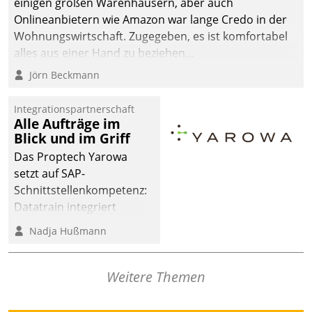
einigen großen Warenhäusern, aber auch
Onlineanbietern wie Amazon war lange Credo in der
Wohnungswirtschaft. Zugegeben, es ist komfortabel
alles aus einer Hand zu beziehen...
Jörn Beckmann
Integrationspartnerschaft
Alle Aufträge im
Blick und im Griff
Das Proptech Yarowa
setzt auf SAP-
Schnittstellenkompetenz:
Datatrain integriert
Yarowas Portal zur
Nadja Hußmann
Vergabe und Verwaltung
von Aufträgen der
operativen
Weitere Themen
Instandhaltung in die
SAP-Systemlandschaft