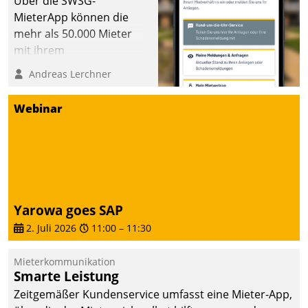
Über die SWSG-
MieterApp können die
mehr als 50.000 Mieter
mit ihrem
Wohnungsunternehmen
Andreas Lerchner
kommunizieren, auf dem
Laufenden bleiben, Daten
Webinar
einsehen und ändern
oder
Schadensmeldungen
abgeben – rund um die
Uhr.
Yarowa goes SAP
2. Juli 2026
11:00
–
11:30
Mieterkommunikation
Smarte Leistung
Zeitgemäßer Kundenservice umfasst eine Mieter-App,