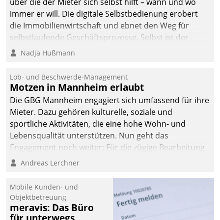
über die der Mieter sich selbst hilft – wann und wo
immer er will. Die digitale Selbstbedienung erobert
die Immobilienwirtschaft und ebnet den Weg für
selbstlaufende Geschäftsprozesse. Selbst ist der
Kunde und smart der Serviceanbieter.
Nadja Hußmann
Lob- und Beschwerde-Management
Motzen in Mannheim erlaubt
Die GBG Mannheim engagiert sich umfassend für ihre
Mieter. Dazu gehören kulturelle, soziale und
sportliche Aktivitäten, die eine hohe Wohn- und
Lebensqualität unterstützen. Nun geht das
Engagement noch weiter: Für die zügige Bearbeitung
von Beschwerden – oder Lob – richtet das
Andreas Lerchner
Unternehmen mit Datatrains Applikation fürs Lob-
und Beschwerde-Management einen eigenen Kanal
Mobile Kunden- und
ein.
Objektbetreuung
meravis: Das Büro
für unterwegs