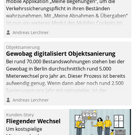
mobile Applikation „Meine Begehungen“, um die
Verkehrssicherungspflicht in ihren Beständen
wahrzunehmen. Mit „Meine Abnahmen & Übergaben“
ist nun ein weiteres Modul des Mobilen Cockpits im
Einsatz.
Andreas Lerchner
Objektsanierung
Gewobag digitalisiert Objektsanierung
Bei rund 70.000 Bestandswohnungen stehen bei der
Gewobag in Berlin durchschnittlich rund 5.000
Mieterwechsel pro Jahr an. Dieser Prozess ist bereits
aufwendig genug. Wenn dann aber noch rund 2.500
Sanierungen pro Jahr mit reinspielen, ist der
Betreuungs- und Organisationsaufwand immens. Im
Andreas Lerchner
Rahmen ihrer Digitalisierungsstrategie hat das
kommunale Wohnungsbauunternehmen daher
Kunden-Story
gemeinsam mit der Berliner Datatrain GmbH den
Fliegender Wechsel
Teilprozess der Objektsanierung digitalisiert.
Um kostspielige