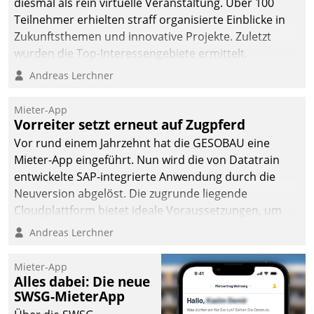
diesmal als rein virtuelle Veranstaltung. Über 100
Teilnehmer erhielten straff organisierte Einblicke in
Zukunftsthemen und innovative Projekte. Zuletzt
wurden die Top-Interessengebiete ermittelt.
Andreas Lerchner
Mieter-App
Vorreiter setzt erneut auf Zugpferd
Vor rund einem Jahrzehnt hat die GESOBAU eine
Mieter-App eingeführt. Nun wird die von Datatrain
entwickelte SAP-integrierte Anwendung durch die
Neuversion abgelöst. Die zugrunde liegende
Cloudplattform bietet ideale Voraussetzungen, um
die Funktionalität der App zu erweitern und weitere
Andreas Lerchner
innovative Apps, auch von Drittanbietern, in SAP zu
integrieren.
Mieter-App
Alles dabei: Die neue
SWSG-MieterApp