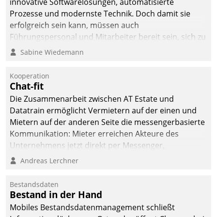
innovative Softwarelösungen, automatisierte
die Bereitschaft, sich zu überprüfen, zu hinterfragen
Prozesse und modernste Technik. Doch damit sie
und zu verändern.
erfolgreich sein kann, müssen auch
Führungspersonal und Mitarbeiter bereit sein, sich zu
verändern und anzupassen, sonst werden sie an ihr
Sabine Wiedemann
scheitern.
Kooperation
Chat-fit
Die Zusammenarbeit zwischen AT Estate und
Datatrain ermöglicht Vermietern auf der einen und
Mietern auf der anderen Seite die messengerbasierte
Kommunikation: Mieter erreichen Akteure des
Unternehmens jetzt direkt per Messenger,
Mitarbeiter oder Dienstleister empfangen oder
Andreas Lerchner
versenden die Nachrichten via Cockpit.
Bestandsdaten
Bestand in der Hand
Mobiles Bestandsdatenmanagement schließt