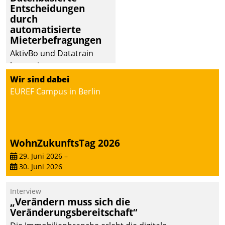
Entscheidungen
Dialogführung ermöglicht
durch
dem externen
automatisierte
Serviceteam, Anrufe von
Mieterbefragungen
Mietenden zügiger und
AktivBo und Datatrain
effizienter zu bearbeiten.
kooperieren –
Immobilienunternehmen
Wir sind dabei
profitieren: Die nahtlose
EUREF Campus in Berlin
Integration der Lösungen
von AktivBo und
Datatrain ermöglicht
automatisiert ausgelöste,
WohnZukunftsTag 2026
zielgerichtete
29. Juni 2026
–
Mieterbefragungen – eine
30. Juni 2026
starke Grundlage für
intelligente,
Interview
datengestützte
„Verändern muss sich die
Entscheidungen.
Veränderungsbereitschaft“