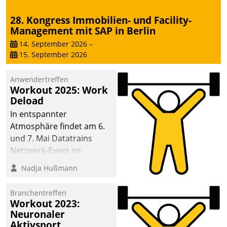
28. Kongress Immobilien- und Facility-
Management mit SAP in Berlin
14. September 2026
–
15. September 2026
Anwendertreffen
Workout 2025: Work
Deload
In entspannter
Atmosphäre findet am 6.
und 7. Mai Datatrains
Netzwerk-Event im
Kunden- und Partnerkreis
Nadja Hußmann
statt. Zentrale Frage: Wie
lassen sich
Branchentreffen
Mammutprojekte
Workout 2023:
meistern und Workloads
Neuronaler
Aktivsport
wuppen – bei zunehmend