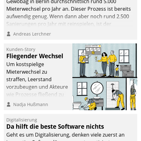
Gewobag in Berlin durchschnittlich rund 5.000
Mieterwechsel pro Jahr an. Dieser Prozess ist bereits
aufwendig genug. Wenn dann aber noch rund 2.500
Sanierungen pro Jahr mit reinspielen, ist der
Betreuungs- und Organisationsaufwand immens. Im
Andreas Lerchner
Rahmen ihrer Digitalisierungsstrategie hat das
kommunale Wohnungsbauunternehmen daher
Kunden-Story
gemeinsam mit der Berliner Datatrain GmbH den
Fliegender Wechsel
Teilprozess der Objektsanierung digitalisiert.
Um kostspielige
Mieterwechsel zu
straffen, Leerstand
vorzubeugen und Akteure
wie Prozesse fließend zu
vernetzen, nutzt die
Nadja Hußmann
Berliner Gewobag seit
Jahresbeginn eine
Digitalisierung
Überblick, Einsicht und
Da hilft die beste Software nichts
Eingriff bietende Lösung.
Geht es um Digitalisierung, denken viele zuerst an
Zur Entwicklung setzte