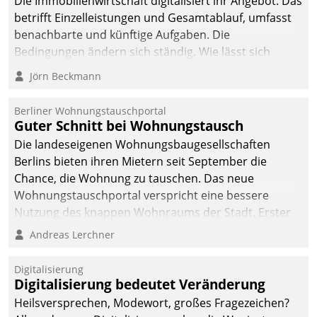
Die Immobilienwirtschaft digitalisiert ihr Angebot. Das
betrifft Einzelleistungen und Gesamtablauf, umfasst
benachbarte und künftige Aufgaben. Die
Bedingungen ändern sich ständig. Wie lässt sich
technisch die Kontrolle wahren und zugleich Freiraum
Jörn Beckmann
fürs Wachsen öffnen?
Berliner Wohnungstauschportal
Guter Schnitt bei Wohnungstausch
Die landeseigenen Wohnungsbaugesellschaften
Berlins bieten ihren Mietern seit September die
Chance, die Wohnung zu tauschen. Das neue
Wohnungstauschportal verspricht eine bessere
Nutzung des knappen Wohnraums der Stadt. Erster
Anwendungsfall für Datatrains Lösung API-Hub mit
Andreas Lerchner
Schnittstellen zu den ERP-Systemen der
Unternehmen.
Digitalisierung
Digitalisierung bedeutet Veränderung
Heilsversprechen, Modewort, großes Fragezeichen?