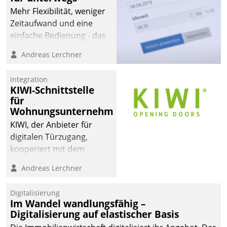
Mehr Flexibilität, weniger
Zeitaufwand und eine
einfache Bedienung - das
verspricht das aktuelle
Andreas Lerchner
Cockpit für mobile
Mitarbeiter von
Integration
Datatrain. Die meravis
KIWI-Schnittstelle
Wohnungsbau- und
für
Immobilien GmbH hat
Wohnungsunternehmen
sich dabei für den Betrieb
KIWI, der Anbieter für
der Lösung über die SAP
digitalen Türzugang,
Cloud Platform
kooperiert mit dem
entschieden - als erstes
Beratungs- und
Andreas Lerchner
Unternehmen am
Softwareentwicklungshaus
Wohnungsmarkt.
Datatrain.
Digitalisierung
Im Wandel wandlungsfähig –
Digitalisierung auf elastischer Basis