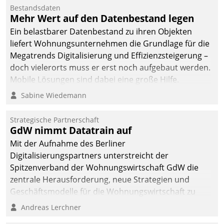
Die monatlichen
Bestandsdaten
Mitteilungen zum
Mehr Wert auf den Datenbestand legen
Heizungs- und
Ein belastbarer Datenbestand zu ihren Objekten
Wasserverbrauch gehen
liefert Wohnungsunternehmen die Grundlage für die
automatisiert, vollständig
Megatrends Digitalisierung und Effizienzsteigerung –
und auf Wunsch über
doch vielerorts muss er erst noch aufgebaut werden.
mehrere zuvor
Mobile Lösungen sind dabei eine große Hilfe.
festgelegte
Sabine Wiedemann
Kommunikationswege bei
den Empfängern ein.
Strategische Partnerschaft
GdW nimmt Datatrain auf
Mit der Aufnahme des Berliner
Digitalisierungspartners unterstreicht der
Spitzenverband der Wohnungswirtschaft GdW die
zentrale Herausforderung, neue Strategien und
Geschäftsmodelle für die Wohnungswirtschaft zu
entwickeln.
Andreas Lerchner