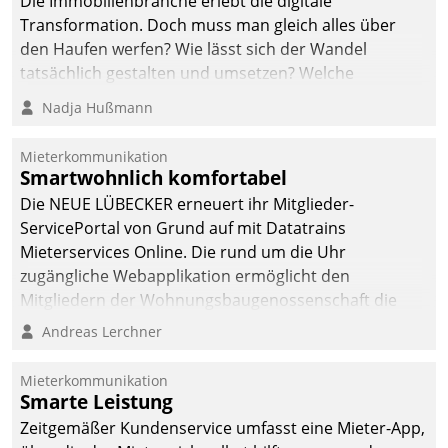
Die Immobilienbranche erlebt die digitale
Transformation. Doch muss man gleich alles über
den Haufen werfen? Wie lässt sich der Wandel
tatsächlich gestalten und umsetzen? Welche
Argumente zählen wirklich?
Nadja Hußmann
Mieterkommunikation
Smartwohnlich komfortabel
Die NEUE LÜBECKER erneuert ihr Mitglieder-
ServicePortal von Grund auf mit Datatrains
Mieterservices Online. Die rund um die Uhr
zugängliche Webapplikation ermöglicht den
Mitgliedern der Wohnungs­bau­genossenschaft die
Kontaktaufnahme per Smartphone, Tablet oder PC.
Andreas Lerchner
Mieterkommunikation
Smarte Leistung
Zeitgemäßer Kundenservice umfasst eine Mieter-App,