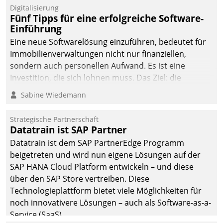
Digitalisierung
Fünf Tipps für eine erfolgreiche Software-
Einführung
Eine neue Softwarelösung einzuführen, bedeutet für
Immobilienverwaltungen nicht nur finanziellen,
sondern auch personellen Aufwand. Es ist eine
Investition, die sich lohnen muss. Das Ziel: die
nachhaltige Optimierung der Geschäftsabläufe. Damit
Sabine Wiedemann
dieses Ziel erreicht wird, sollten einige Grundregeln
befolgt werden.
Strategische Partnerschaft
Datatrain ist SAP Partner
Datatrain ist dem SAP PartnerEdge Programm
beigetreten und wird nun eigene Lösungen auf der
SAP HANA Cloud Platform entwickeln – und diese
über den SAP Store vertreiben. Diese
Technologieplattform bietet viele Möglichkeiten für
noch innovativere Lösungen – auch als Software-as-a-
Service (SaaS).