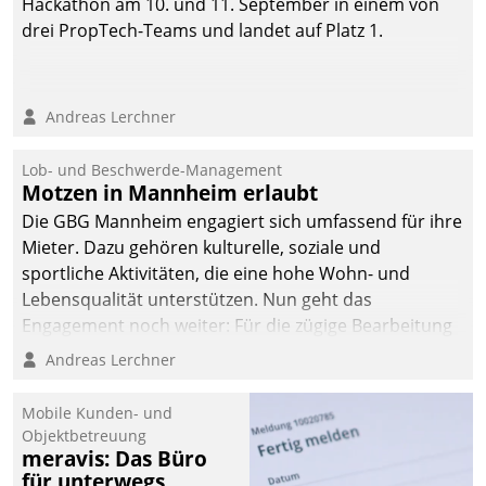
Hackathon am 10. und 11. September in einem von
drei PropTech-Teams und landet auf Platz 1.
Andreas Lerchner
Lob- und Beschwerde-Management
Motzen in Mannheim erlaubt
Die GBG Mannheim engagiert sich umfassend für ihre
Mieter. Dazu gehören kulturelle, soziale und
sportliche Aktivitäten, die eine hohe Wohn- und
Lebensqualität unterstützen. Nun geht das
Engagement noch weiter: Für die zügige Bearbeitung
von Beschwerden – oder Lob – richtet das
Andreas Lerchner
Unternehmen mit Datatrains Applikation fürs Lob-
und Beschwerde-Management einen eigenen Kanal
Mobile Kunden- und
ein.
Objektbetreuung
meravis: Das Büro
für unterwegs