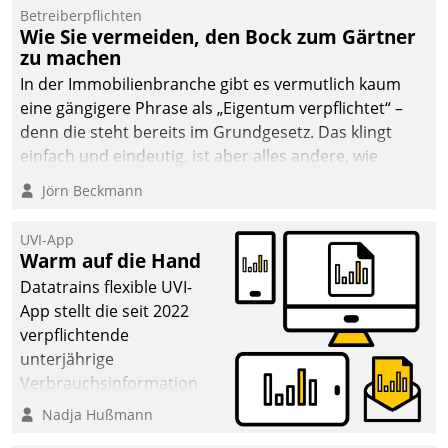
Betreiberpflichten
deutscher
Wie Sie vermeiden, den Bock zum Gärtner
Wohnungsunternehmen
zu machen
– und beschleunigt damit
In der Immobilienbranche gibt es vermutlich kaum
den Weg vom
eine gängigere Phrase als „Eigentum verpflichtet“ –
Mieteranliegen zum
denn die steht bereits im Grundgesetz. Das klingt
Dienstleisterauftrag.
einfach und eindeutig, ist aber alles andere, wie
Branchenbeschäftigte wissen. Denn mit der
Jörn Beckmann
Verantwortung folgen Verpflichtungen.
UVI-App
Warm auf die Hand
Datatrains flexible UVI-
App stellt die seit 2022
verpflichtende
unterjährige
Verbrauchsinformation
schnell, zuverlässig und
Nadja Hußmann
leicht bekömmlich bereit: