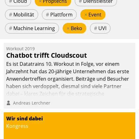
#
Cloud
×
Proptechs
#
Dienstleister
#
Mobilität
#
Plattform
×
Event
#
Machine Learning
×
Beko
#
UVI
Workout 2019
Chatbot trifft Cloudscout
Es ist Datatrains 10. Workout in Folge, vor einem
Jahrzehnt hat das 20-jährige Unternehmen das erste
Anwendertreffen organisiert. Beiträge und Besucher
haben sich verdoppelt, diesmal sind viele Partner
dabei – klares Zeichen für die strategische
Fokussierung auf den Kunden.
Andreas Lerchner
Wir sind dabei
Kongress