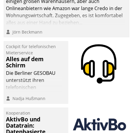
einigen großen Warenhäusern, aber auch
abgeben – rund um die
Onlineanbietern wie Amazon war lange Credo in der
Uhr.
Wohnungswirtschaft. Zugegeben, es ist komfortabel
alles aus einer Hand zu beziehen...
Jörn Beckmann
Cockpit für telefonischen
Mieterservice
Alles auf dem
Schirm
Die Berliner GESOBAU
unterstützt ihren
telefonischen
Mieterservice mit einem
Nadja Hußmann
digitalen Cockpit, das
situationsbezogen
Kooperation
passende Fragen und
AktivBo und
Schlagworte auswirft.
Datatrain:
Eine intuitive
Datenbasierte