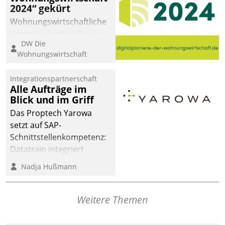
2024“ gekürt
Wohnungswirtschaftliche
Vorreiter für den Weg in
DW Die
eine digitale Zukunft zu
Wohnungswirtschaft
finden, ist das Ziel des
Awards „Digitalpioniere
Integrationspartnerschaft
der
Alle Aufträge im
Wohnungswirtschaft“.
Blick und im Griff
Bewerben können sich
Das Proptech Yarowa
dafür ein Team
setzt auf SAP-
bestehend aus
Schnittstellenkompetenz:
Wohnungsunternehmen
Datatrain integriert
und PropTech.
Yarowas Portal zur
Nadja Hußmann
Vergabe und Verwaltung
von Aufträgen der
operativen
Weitere Themen
Instandhaltung in die
SAP-Systemlandschaft