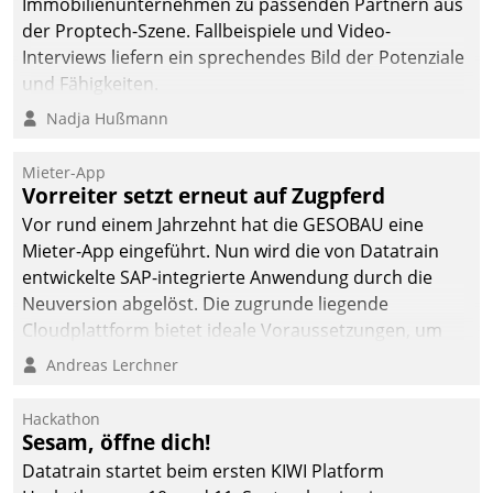
Immobilienunternehmen zu passenden Partnern aus
der Proptech-Szene. Fallbeispiele und Video-
Interviews liefern ein sprechendes Bild der Potenziale
und Fähigkeiten.
Nadja Hußmann
Mieter-App
Vorreiter setzt erneut auf Zugpferd
Vor rund einem Jahrzehnt hat die GESOBAU eine
Mieter-App eingeführt. Nun wird die von Datatrain
entwickelte SAP-integrierte Anwendung durch die
Neuversion abgelöst. Die zugrunde liegende
Cloudplattform bietet ideale Voraussetzungen, um
die Funktionalität der App zu erweitern und weitere
Andreas Lerchner
innovative Apps, auch von Drittanbietern, in SAP zu
integrieren.
Hackathon
Sesam, öffne dich!
Datatrain startet beim ersten KIWI Platform