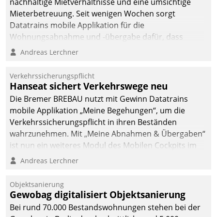
nachhaltige Mietverhältnisse und eine umsichtige
Mieterbetreuung. Seit wenigen Wochen sorgt
Datatrains mobile Applikation für die
Wohnungsabnahme und -übergabe dafür, dass
Mieter wohlgeordnet kommen und, so es sein muss,
Andreas Lerchner
gehen können.
Verkehrssicherungspflicht
Hanseat sichert Verkehrswege neu
Die Bremer BREBAU nutzt mit Gewinn Datatrains
mobile Applikation „Meine Begehungen“, um die
Verkehrssicherungspflicht in ihren Beständen
wahrzunehmen. Mit „Meine Abnahmen & Übergaben“
ist nun ein weiteres Modul des Mobilen Cockpits im
Einsatz.
Andreas Lerchner
Objektsanierung
Gewobag digitalisiert Objektsanierung
Bei rund 70.000 Bestandswohnungen stehen bei der