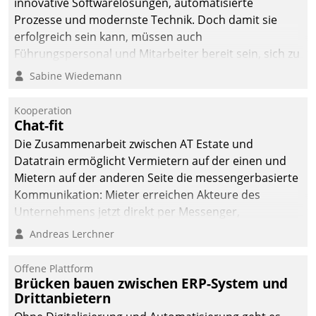
innovative Softwarelösungen, automatisierte
man auf
Prozesse und modernste Technik. Doch damit sie
Cloudtechnologie,
erfolgreich sein kann, müssen auch
bewährte und Startup-
Führungspersonal und Mitarbeiter bereit sein, sich zu
Partner sowie erstmals
verändern und anzupassen, sonst werden sie an ihr
Sabine Wiedemann
agile Projektmethoden.
scheitern.
Kooperation
Chat-fit
Die Zusammenarbeit zwischen AT Estate und
Datatrain ermöglicht Vermietern auf der einen und
Mietern auf der anderen Seite die messengerbasierte
Kommunikation: Mieter erreichen Akteure des
Unternehmens jetzt direkt per Messenger,
Mitarbeiter oder Dienstleister empfangen oder
Andreas Lerchner
versenden die Nachrichten via Cockpit.
Offene Plattform
Brücken bauen zwischen ERP-System und
Drittanbietern