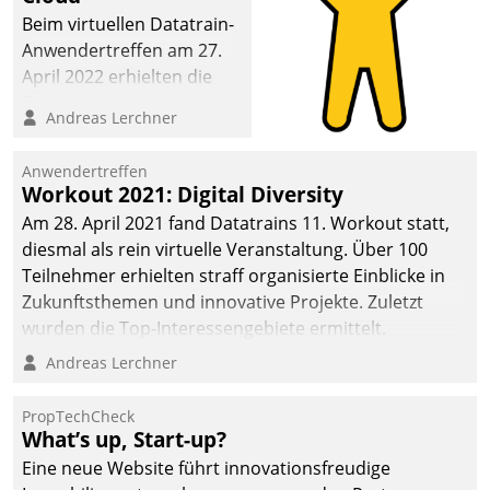
Beim virtuellen Datatrain-
Anwendertreffen am 27.
April 2022 erhielten die
Teilnehmerinnen und
Andreas Lerchner
Teilnehmer kurzweilige
Einblicke in innovative
Anwendertreffen
Cloud-Strategien und -
Workout 2021: Digital Diversity
Lösungen mit hohem
Am 28. April 2021 fand Datatrains 11. Workout statt,
Zukunftspotenzial.
diesmal als rein virtuelle Veranstaltung. Über 100
Teilnehmer erhielten straff organisierte Einblicke in
Zukunftsthemen und innovative Projekte. Zuletzt
wurden die Top-Interessengebiete ermittelt.
Andreas Lerchner
PropTechCheck
What’s up, Start-up?
Eine neue Website führt innovationsfreudige