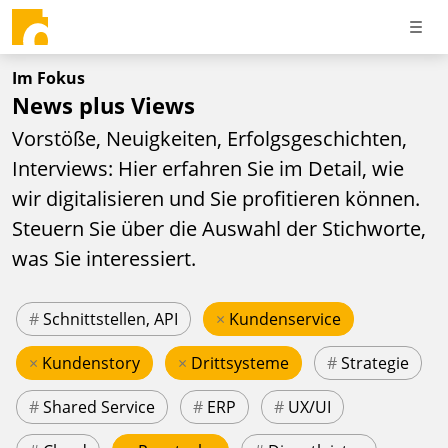
Im Fokus
News plus Views
Vorstöße, Neuigkeiten, Erfolgsgeschichten,
Interviews: Hier erfahren Sie im Detail, wie
wir digitalisieren und Sie profitieren können.
Steuern Sie über die Auswahl der Stichworte,
was Sie interessiert.
#
Schnittstellen, API
×
Kundenservice
×
Kundenstory
×
Drittsysteme
#
Strategie
#
Shared Service
#
ERP
#
UX/UI