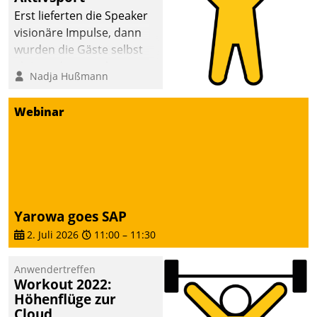
anspruchsvollen
Erst lieferten die Speaker
Aufgaben und
visionäre Impulse, dann
abnehmendem
wurden die Gäste selbst
Nachwuchs?
aktiv und sammelten
Nadja Hußmann
methodisch
Vernetzungsideen fürs
Webinar
Quartier. Dazwischen
zeigte Datatrain, was es
Neues zu bieten hat.
Yarowa goes SAP
2. Juli 2026
11:00
–
11:30
Anwendertreffen
Workout 2022:
Höhenflüge zur
Cloud