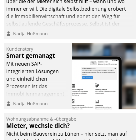
über die der Mieter sich selbst hilft – wann und wo
immer er will. Die digitale Selbstbedienung erobert
die Immobilienwirtschaft und ebnet den Weg für
selbstlaufende Geschäftsprozesse. Selbst ist der
Kunde und smart der Serviceanbieter.
Nadja Hußmann
Kundenstory
Smart gemanagt
Mit neuen SAP-
integrierten Lösungen
und einheitlichen
Prozessen ist das
Immobilienmanagement
der Bayerischen
Nadja Hußmann
Versorgungskammer im
Ressort Kapitalanlage für
Wohnungsabnahme & -übergabe
künftige Aufgaben und
Mieter, wechsle dich?
Herausforderungen
Nicht beim Bauverein zu Lünen – hier setzt man auf
gerüstet.