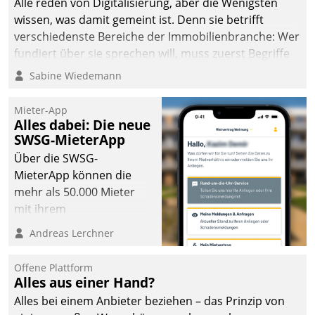
Alle reden von Digitalisierung, aber die Wenigsten
wissen, was damit gemeint ist. Denn sie betrifft
verschiedenste Bereiche der Immobilienbranche: Wer
fundiert über sie sprechen will, muss zuerst Begriffe
klären. Ein Aspekt ist die betriebliche Optimierung:
Sabine Wiedemann
Moderne Softwarelösungen ermöglichen große
Einsparungen durch optimierte und automatisierte
Mieter-App
Prozesse. Doch man darf nicht zu viel erwarten: Allein
Alles dabei: Die neue
SWSG-MieterApp
mit der Einführung einer neuen Software ist es nicht
getan. Die Digitalisierung erfordert von Unternehmen
Über die SWSG-
die Bereitschaft, sich zu überprüfen, zu hinterfragen
MieterApp können die
und zu verändern.
mehr als 50.000 Mieter
mit ihrem
Wohnungsunternehmen
Andreas Lerchner
kommunizieren, auf dem
Laufenden bleiben, Daten
Offene Plattform
einsehen und ändern
Alles aus einer Hand?
oder
Alles bei einem Anbieter beziehen – das Prinzip von
Schadensmeldungen